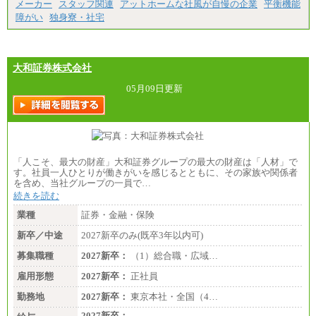
・試用期間中も給与変更なし
メーカー
スタッフ関連
アットホームな社風が自慢の企業
平衡機能
障がい
独身寮・社宅
大和証券株式会社
05月09日更新
「人こそ、最大の財産」大和証券グループの最大の財産は「人材」で
す。社員一人ひとりが働きがいを感じるとともに、その家族や関係者
を含め、当社グループの一員で…
続きを読む
業種
証券・金融・保険
新卒／中途
2027新卒のみ(既卒3年以内可)
募集職種
2027新卒：
（1）総合職・広域…
雇用形態
2027新卒：
正社員
勤務地
2027新卒：
東京本社・全国（4…
2027新卒：