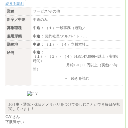
続きを読む
業種
サービス/その他
新卒／中途
中途のみ
募集職種
中途：
（１）一般事務（通勤／…
雇用形態
中途：
契約社員/アルバイト・…
勤務地
中途：
（１）・（４）立川本社…
中途：
給与
（１）・（２）・（４）月給147,800円以上（実働6
時間）
月給191,000円以上（実働7.5時
間）
（３）月給191,000円以上（実働7.5時間）
+ 続きを読む
（５）月給147,800円以上（実働6時間）
-----
時給 1,226円（実働4.5時間）
※基本給に加算して以下手当有（いずれも時
間額換算額）
お仕事・通院・休日とメリハリをつけて楽しむことができ毎日が充
・退職金相当手当 37円
実しています！
・賞与相当手当 127円
合計時給額 1,390円
C.Y さん
下肢障がい
※全ての求人において試用期間中も給与に変更はご