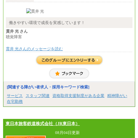
■(株)JTB商事
総合職 月給208,000～235,000円
エリア総合職 月給180,000～205,000円＋地域手当
※詳細はJTBキャリアサイトよりご確認ください。
働きやすい環境で成長を実感しています！
■(株)JTBパブリッシング ※2027年新卒募集終了
貫井 光 さん
総合職 月給271,000円
聴覚障害
■(株)JTBビジネストラベルソリューションズ
貫井 光さんのメッセージを読む
総合職 月給220,000～230,000円＋地域間調整給
エリア総合職 月給206,000円～214,000＋地域間調
整給
※詳細はJTBキャリアサイトよりご確認ください。
■(株)JTBコミュニケーションデザイン
総合職 月給230,000円
みなし残業手当：20,000円（一律支給）※みなし
残業手当の残業時間は10.43時間。
[関連する障がい者求人・採用キーワード検索]
※超過勤務手当：みなし残業時間を超える残業時
サービス
スタッフ関連
資格取得支援制度がある企業
精神障がい
間に応じて、時間外手当等を支給。
在宅勤務
エリアサポート職 月給188,000円
※超過勤務手当：残業時間については全額時間外
手当を支給。
東日本旅客鉄道株式会社（JR東日本）
■（株）JTBグローバルマーケティング＆トラベル
総合職 月給242,000円＋地域間調整給
訪日事業職 月給202,000～227,000円＋地域間調整
08月04日更新
給