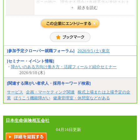
※この他に、該当する場合は各種手当が支給されま
⑧～⑮月給200,000円〜月給400,000円
す。
+ 続きを読む
⑯月給185,000円以上
※試用期間中も給与に変更はございません。
⑰月給237,000円以上
⑱月給212,000円以上
中途：
⑲東京：月給202,000 円以上 、京都：月給193,000 円
全職種共通
以上
初任給／月給263,000円～
⑳月給205,000円以上
※居住地、年齢により異なります。
㉑月給185,000 円以上
※この他に、該当する場合は各種手当が支給されま
㉒月給185,000 円以上
す。
㉓月給224,500円以上
※試用期間中も給与に変更はございません
[参加予定クローバー就職フォーラム]
2026/9/5 (土) 東京
※全コース共通※ 能力・経験・勤務地などにより
異なります
※試用期間中も給与に変更はございません。
[セミナー・イベント情報]
・
障がいのある方向け働き方・活躍フィールド紹介セミナー
2026/9/10 (木）
[関連する障がい者求人・採用キーワード検索]
サービス
企画・マーケティング関連
株式上場または上場予定の企
業
ぼうこう機能障がい
健康管理室・休憩室などがある
日本生命保険相互会社
04月16日更新