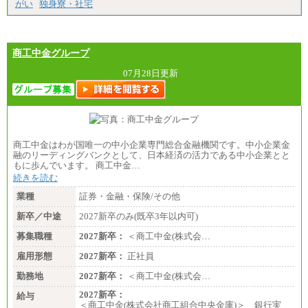
がい
独身寮・社宅
商工中金グループ
07月28日更新
商工中金はわが国唯一の中小企業専門総合金融機関です。中小企業金
融のリーディングバンクとして、日本経済の活力である中小企業とと
もに歩んでいます。 商工中金…
続きを読む
業種
証券・金融・保険/その他
新卒／中途
2027新卒のみ(既卒3年以内可)
募集職種
2027新卒：
＜商工中金(株式会…
雇用形態
2027新卒：
正社員
勤務地
2027新卒：
＜商工中金(株式会…
2027新卒：
給与
＜商工中金(株式会社商工組合中央金庫)＞ 銀行実