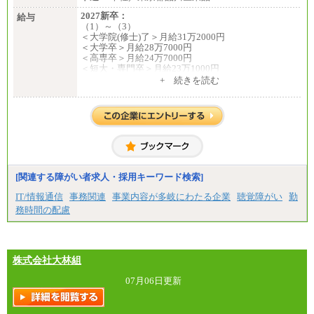
2027新卒：
給与
（1）～（3）
＜大学院(修士)了＞月給31万2000円
＜大学卒＞月給28万7000円
＜高専卒＞月給24万7000円
＜短大・専門卒＞月給23万1000円
+ 続きを読む
（4）月給22万3000円～
※上記を下限として勤務地エリアにより異なる
※試用期間中も給与に変更はございません
（5）
月給17万7000円
理論年収212万4000円（月給17万7000円×12カ月）
中途：
[関連する障がい者求人・採用キーワード検索]
（1）
月給22万3000円～
IT/情報通信
事務関連
事業内容が多岐にわたる企業
聴覚障がい
勤
想定年収410万円～
務時間の配慮
※試用期間中の給与に変更はございません。
（2）
月給17万7000円
理論年収212万4000円（月給17万7000円×12カ月）
株式会社大林組
07月06日更新