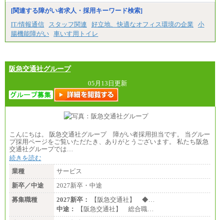
※試用期間中も給与に変更はございません。
[関連する障がい者求人・採用キーワード検索]
IT/情報通信
スタッフ関連
好立地、快適なオフィス環境の企業
小
腸機能障がい
車いす用トイレ
阪急交通社グループ
05月13日更新
こんにちは。 阪急交通社グループ 障がい者採用担当です。 当グルー
プ採用ページをご覧いただたき、ありがとうございます。 私たち阪急
交通社グループでは…
続きを読む
業種
サービス
新卒／中途
2027新卒・中途
募集職種
2027新卒：
【阪急交通社】 ◆…
中途：
【阪急交通社】 総合職…