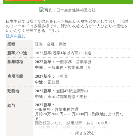
日本生命では様々な強みをもった幅広い人材を必要としており、活躍
のフィールドは多種多様です。障がいのある方が一人ひとりの個性を
いかんなく発揮できる、“サポ…
続きを読む
業種
証券・金融・保険
新卒／中途
2027新卒(既卒1年以内可)・中途
募集職種
2027新卒：
一般事務・営業事務…
中途：
一般事務・営業事務（サ…
雇用形態
2027新卒：
正社員
中途：
正社員
勤務地
2027新卒：
全国47都道府県の…
中途：
全国47都道府県の支社…
2027新卒：
給与
一般事務・営業事務共通
月給20万2000円～23万4000円（勤務地により異な
る）
固定残業／なし 試用期間／あり（6カ月）
※試用期間中も給与に変更はございません
中途：
+ 続きを読む