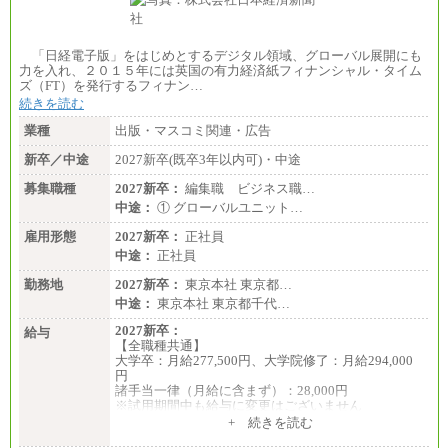
「日経電子版」をはじめとするデジタル領域、グローバル展開にも
力を入れ、２０１５年には英国の有力経済紙フィナンシャル・タイム
ズ（FT）を発行するフィナン…
続きを読む
業種
出版・マスコミ関連・広告
新卒／中途
2027新卒(既卒3年以内可)・中途
募集職種
2027新卒：
編集職 ビジネス職…
中途：
① グローバルユニット…
雇用形態
2027新卒：
正社員
中途：
正社員
勤務地
2027新卒：
東京本社 東京都…
中途：
東京本社 東京都千代…
2027新卒：
給与
【全職種共通】
大学卒：月給277,500円、大学院修了：月給294,000
円
諸手当一律（月給に含まず）：28,000円
※試用期間中も給与に変更はございません
中途：
+ 続きを読む
【全職種共通】