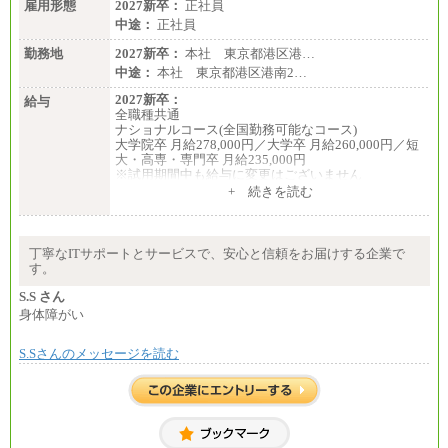
雇用形態
2027新卒：
正社員
中途：
正社員
勤務地
2027新卒：
本社 東京都港区港…
中途：
本社 東京都港区港南2…
2027新卒：
給与
全職種共通
ナショナルコース(全国勤務可能なコース)
大学院卒 月給278,000円／大学卒 月給260,000円／短
大・高専・専門卒 月給235,000円
※試用期間中も給与に変更はございません
+ 続きを読む
エリアコース(一定地域であれば移動可能なコース)
大学院卒 月給264,000円／大学卒 月給250,000円／短
大・高専・専門卒 月給225,000円
※試用期間中も給与に変更はございません
丁寧なITサポートとサービスで、安心と信頼をお届けする企業で
中途：
す。
月給：250,000円～400,000円
想定年収：4,000,000円～6,000,000円
S.S さん
※試用期間中も給与に変更はございません。
身体障がい
S.Sさんのメッセージを読む