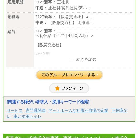
雇用形態
2027新卒：
正社員
中途：
正社員/契約社員/アル…
勤務地
2027新卒：
【阪急交通社】 ●…
中途：
【阪急交通社】 北海道…
2027新卒：
給与
＜初任給（2027年4月見込み）＞
【阪急交通社】
●総合職
・大学・院卒
+ 続きを読む
月給250,000円(※1)、247,000円(※2)、242,000円
(※3)、239,000円(※4)、237,000円（※5）
・専門・短大卒
月給229,500円(※1)、226,500円(※2)、221,500円
(※3)、218,500円(※4)、216,500円（※5）
※1…東京都、埼玉県、千葉県、神奈川県
※2…大阪府、京都府、兵庫県、滋賀県
[関連する障がい者求人・採用キーワード検索]
※3…愛知県、静岡県
※4…北海道、宮城県、栃木県、群馬県、長野県、新
サービス
専門職関連
アットホームな社風が自慢の企業
下肢障が
潟県、富山県、石川県、岡山県、広島県、山口県、
い
車いす用トイレ
香川県、福岡県
※5…青森県、鳥取県、島根県、愛媛県、高知県、大
分県、長崎県、熊本県、宮崎県、鹿児島県、沖縄
県、福島県、山形県
・月給には一律地域手当を含んだ金額を表示