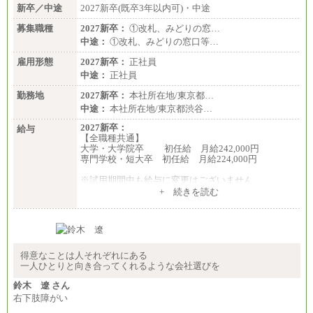
新卒／中途
2027新卒(既卒3年以内可)・中途
募集職種
2027新卒：
①改札、みどりの窓…
中途：
①改札、みどりの窓口等…
雇用形態
2027新卒：
正社員
中途：
正社員
勤務地
2027新卒：
本社所在地/東京都…
中途：
本社所在地/東京都渋谷…
2027新卒：
給与
【全職種共通】
大学・大学院卒 初任給 月給242,000円
専門学校・短大卒 初任給 月給224,000円
※試用期間中も給与に変更はございません
中途：
+ 続きを読む
【全職種共通】
大学・大学院卒 初任給 月給242,000円
専門学校・短大卒 初任給 月給224,000円
最終学歴に応じ、上記新卒給与（高卒の場合は、月
給211,000円）を基本給とし、年齢や学歴などを考慮
して算定した調整手当を加算した額
得意なことは人それぞれにある
一人ひとりと向き合ってくれるような会社選びを
※試用期間中も給与に変更はございません
鈴木 遼 さん
右下肢障がい