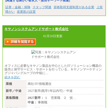
[関連する障がい者求人・採用キーワード検索]
（※2）
※１ 試用期間６か月（試用期間中も給与に変更
証券・金融・保険
スタッフ関連
資格取得支援制度がある企業
上肢
なし）
障がい
産業医の設置
※２ 勤務地により異なる
キヤノンシステムアンドサポート株式会社
02月20日更新
オフィスに必要なキヤノン製品を中心としたITソリューション機器の
販売と保守サービス・サポートを行っている、キヤノンマーケティン
グジャパングループの中核に…
続きを読む
業種
商社/IT/情報通信
新卒／中途
2027新卒(既卒1年以内可)・中途
募集職種
2027新卒：
１ 営業職 ２ 技…
中途：
事務職