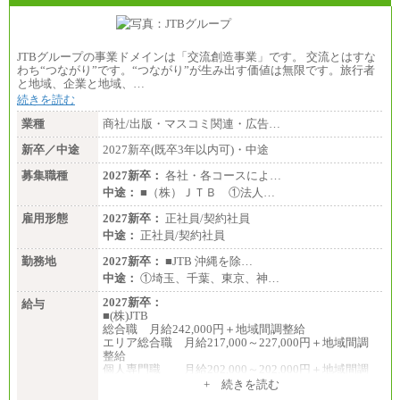
JTBグループの事業ドメインは「交流創造事業」です。 交流とはすな
わち“つながり”です。“つながり”が生み出す価値は無限です。旅行者
と地域、企業と地域、…
続きを読む
業種
商社/出版・マスコミ関連・広告…
新卒／中途
2027新卒(既卒3年以内可)・中途
募集職種
2027新卒：
各社・各コースによ…
中途：
■（株）ＪＴＢ ①法人…
雇用形態
2027新卒：
正社員/契約社員
中途：
正社員/契約社員
勤務地
2027新卒：
■JTB 沖縄を除…
中途：
①埼玉、千葉、東京、神…
2027新卒：
給与
■(株)JTB
総合職 月給242,000円＋地域間調整給
エリア総合職 月給217,000～227,000円＋地域間調
整給
個人専門職 月給202,000～202,000円＋地域間調
整給
+ 続きを読む
※詳細はJTBキャリアサイトよりご確認ください。