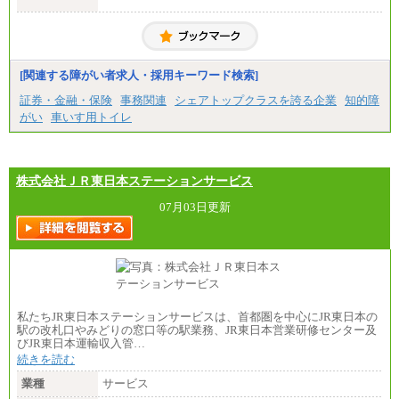
一般事務・営業事務共通
月給20万2000円～23万4000円（勤務地により異な
る）
固定残業／なし 試用期間／あり（6か月）
※試用期間中も給与に変更はございません。
[関連する障がい者求人・採用キーワード検索]
証券・金融・保険
事務関連
シェアトップクラスを誇る企業
知的障
がい
車いす用トイレ
株式会社ＪＲ東日本ステーションサービス
07月03日更新
私たちJR東日本ステーションサービスは、首都圏を中心にJR東日本の
駅の改札口やみどりの窓口等の駅業務、JR東日本営業研修センター及
びJR東日本運輸収入管…
続きを読む
業種
サービス