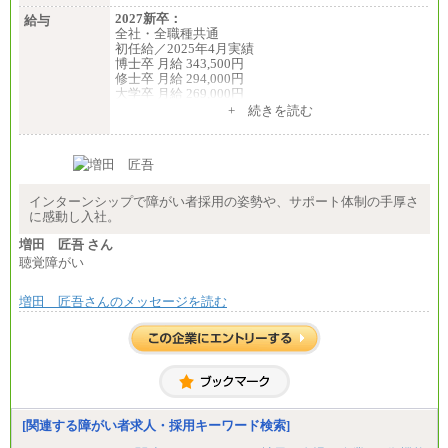
・試用期間中も給与変更なし
2027新卒：
給与
全社・全職種共通
◆正社員/基幹職
初任給／2025年4月実績
〈東京・神奈川〉月給219,000 円～ 〈大阪・兵庫〉
博士卒 月給 343,500円
月給209,000 円～
修士卒 月給 294,000円
〈愛知〉月給194,500 円～ 〈福岡〉月給185,000 円～
大学卒 月給 269,000円
・一律地域手当なし
※試用期間の給与に変更はございません
+ 続きを読む
・試用期間中も給与変更なし
中途：
◆契約社員
経験・能力を考慮し、下記を下限として決定しま
月給187,500円～(※1)、184,000円～(※2)、180,500円
す。
～(※3)、170,500～(※4)、168,000円～（※5）
2025年新卒初任給 大学卒／月給 大学卒269,000円
インターンシップで障がい者採用の姿勢や、サポート体制の手厚さ
※1…東京都、埼玉県、千葉県、神奈川県
に感動し入社。
※2…大阪府、京都府、兵庫県、滋賀県
※3…愛知県、静岡県
増田 匠吾 さん
※4…北海道、宮城県、栃木県、群馬県、長野県、新
聴覚障がい
潟県、富山県、石川県、岡山県、広島県、山口県、
香川県、福岡県
※5…青森県、鳥取県、島根県、愛媛県、高知県、大
増田 匠吾さんのメッセージを読む
分県、長崎県、熊本県、宮崎県、鹿児島県、沖縄
県、福島県、山形県
◆パート・アルバイト
時給制：最低時給額 1,050円～ ※勤務地により異な
る。
【エアサーブ】
[関連する障がい者求人・採用キーワード検索]
月給223,000円～