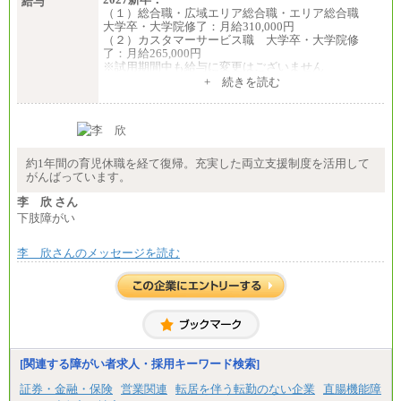
給与
（１）総合職・広域エリア総合職・エリア総合職
大学卒・大学院修了：月給310,000円
（２）カスタマーサービス職 大学卒・大学院修
了：月給265,000円
※試用期間中も給与に変更はございません
+ 続きを読む
約1年間の育児休職を経て復帰。充実した両立支援制度を活用して
がんばっています。
李 欣 さん
下肢障がい
李 欣さんのメッセージを読む
[関連する障がい者求人・採用キーワード検索]
証券・金融・保険
営業関連
転居を伴う転勤のない企業
直腸機能障