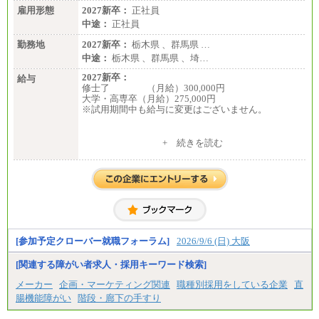
雇用形態
2027新卒：
正社員
中途：
正社員
勤務地
2027新卒：
栃木県 、群馬県 …
中途：
栃木県 、群馬県 、埼…
2027新卒：
給与
修士了 （月給）300,000円
大学・高専卒（月給）275,000円
※試用期間中も給与に変更はございません。
中途：
+ 続きを読む
修士了 （月給）300,000円
大学・高専卒（月給）275,000円
※試用期間中も給与に変更はございません。
[参加予定クローバー就職フォーラム]
2026/9/6 (日) 大阪
[関連する障がい者求人・採用キーワード検索]
メーカー
企画・マーケティング関連
職種別採用をしている企業
直
腸機能障がい
階段・廊下の手すり