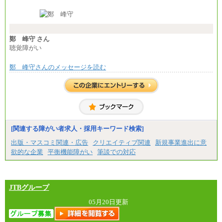
月給370,000円～
※経験・能力等を考慮の上、当社規定により決定し
ます。
※試用期間中も給与に変更はございません。
※想定年収 6,000,000円～（住居費補助、子手当など
の各種手当を含む金額です）
鄭 峰守 さん
聴覚障がい
鄭 峰守さんのメッセージを読む
[関連する障がい者求人・採用キーワード検索]
出版・マスコミ関連・広告
クリエイティブ関連
新規事業進出に意
欲的な企業
平衡機能障がい
筆談での対応
JTBグループ
05月20日更新