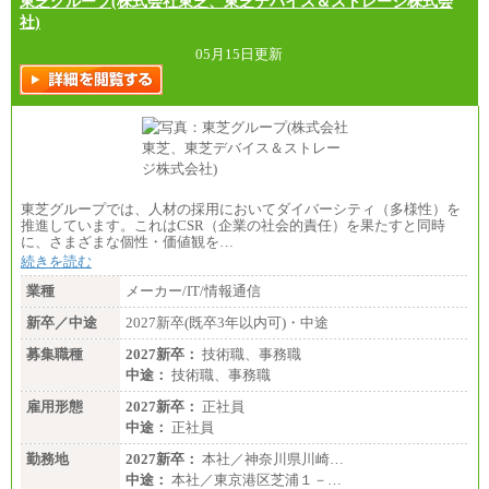
東芝グループ(株式会社東芝、東芝デバイス＆ストレージ株式会
（一律地域手当：※1…36,000円、※2…33,000円、
社)
※3…28,000円、※4…25,000円、※5…23,000円）
・試用期間中も給与変更なし
05月15日更新
●基幹職（地域限定社員）
・大学・院卒／月給185,000 円～219,000 円 ※勤務地
により異なる。
〈東京・神奈川〉219,000 円
〈大阪・兵庫〉209,000 円
〈愛知〉194,500 円 〈福岡〉1
85,000 円
東芝グループでは、人材の採用においてダイバーシティ（多様性）を
推進しています。これはCSR（企業の社会的責任）を果たすと同時
・専門・短大卒／月給185,000 円～210,000 円 ※勤務
に、さまざまな個性・価値観を…
地により異なる。
〈東京・神奈川〉210,000 円
続きを読む
〈大阪・兵庫〉200,000 円
業種
メーカー/IT/情報通信
〈愛知〉194,500 円 〈福
岡〉185,000円
新卒／中途
2027新卒(既卒3年以内可)・中途
※基本給のみ（地域手当なし）
募集職種
2027新卒：
技術職、事務職
※試用期間中も給与変更なし
中途：
中途：
技術職、事務職
【阪急交通社】
雇用形態
◆正社員/総合職
2027新卒：
正社員
月給250,000円～(※1)、247,000円～(※2)、242,000円
中途：
正社員
～(※3)、239,000円～(※4)、237,000円～（※5）
・月給は一律地域手当を含んだ金額を表示
勤務地
2027新卒：
本社／神奈川県川崎…
（※1…36,000円、※2…33,000円、※3…28,000円、
中途：
本社／東京港区芝浦１－…
※4…25,000円、※5…23,000円）