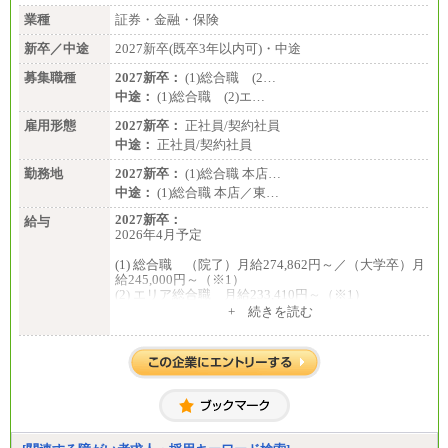
業種
証券・金融・保険
新卒／中途
2027新卒(既卒3年以内可)・中途
募集職種
2027新卒：
(1)総合職 (2…
中途：
(1)総合職 (2)エ…
雇用形態
2027新卒：
正社員/契約社員
中途：
正社員/契約社員
勤務地
2027新卒：
(1)総合職 本店…
中途：
(1)総合職 本店／東…
2027新卒：
給与
2026年4月予定
(1) 総合職 （院了）月給274,862円～／（大学卒）月
給245,000円～（※1）
(2) エリア総合職 月給233,410円～（※1）
(3) アシスタントスタッフ 日給9,800円～12,500円
+ 続きを読む
（※2）
※１ 試用期間６か月（試用期間中も給与に変更
はございません）
※２ 勤務地により異なります
中途：
（1) 総合職 （院了）月給274,862円～／（大学卒）
月給245,000円～（※1）
(2) エリア総合職 月給233,410円～（※1）
(3) アシスタントスタッフ 日給9,800円～12,500円