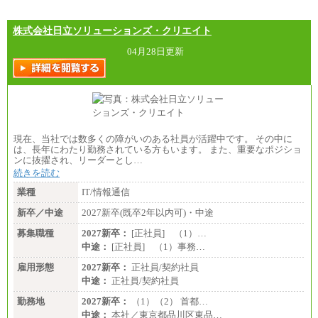
株式会社日立ソリューションズ・クリエイト
04月28日更新
現在、当社では数多くの障がいのある社員が活躍中です。 その中に
は、長年にわたり勤務されている方もいます。 また、重要なポジショ
ンに抜擢され、リーダーとし…
続きを読む
業種
IT/情報通信
新卒／中途
2027新卒(既卒2年以内可)・中途
募集職種
2027新卒：
[正社員] （1）…
中途：
[正社員] （1）事務…
雇用形態
2027新卒：
正社員/契約社員
中途：
正社員/契約社員
勤務地
2027新卒：
（1）（2） 首都…
中途：
本社／東京都品川区東品…