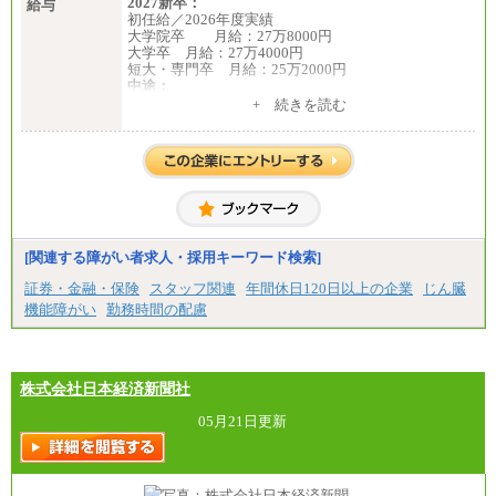
2027新卒：
給与
初任給／2026年度実績
大学院卒 月給：27万8000円
大学卒 月給：27万4000円
短大・専門卒 月給：25万2000円
中途：
（１）（２）共通
+ 続きを読む
月給：24万0000円～34万8420円
※職務経験等を考慮し決定いたします。
※試用期間中も給与に変更はございません
[関連する障がい者求人・採用キーワード検索]
証券・金融・保険
スタッフ関連
年間休日120日以上の企業
じん臓
機能障がい
勤務時間の配慮
株式会社日本経済新聞社
05月21日更新