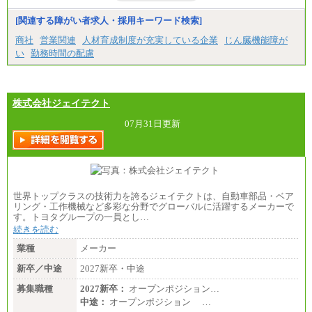
[関連する障がい者求人・採用キーワード検索]
商社
営業関連
人材育成制度が充実している企業
じん臓機能障が
い
勤務時間の配慮
株式会社ジェイテクト
07月31日更新
世界トップクラスの技術力を誇るジェイテクトは、自動車部品・ベア
リング・工作機械など多彩な分野でグローバルに活躍するメーカーで
す。トヨタグループの一員とし…
続きを読む
業種
メーカー
新卒／中途
2027新卒・中途
募集職種
2027新卒：
オープンポジション…
中途：
オープンポジション …