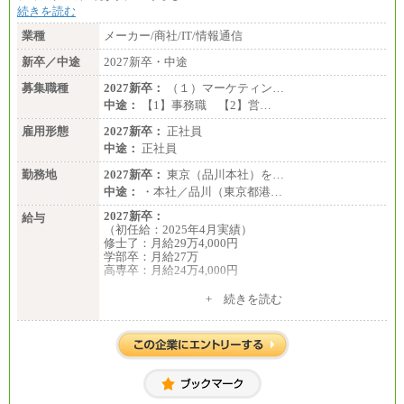
続きを読む
業種
メーカー/商社/IT/情報通信
新卒／中途
2027新卒・中途
募集職種
2027新卒：
（１）マーケティン…
中途：
【1】事務職 【2】営…
雇用形態
2027新卒：
正社員
中途：
正社員
勤務地
2027新卒：
東京（品川本社）を…
中途：
・本社／品川（東京都港…
2027新卒：
給与
（初任給：2025年4月実績）
修士了：月給29万4,000円
学部卒：月給27万
高専卒：月給24万4,000円
+ 続きを読む
中途：
月給 250,000円～350,000円
想定年収 420万円～600万円
入社時の処遇（基本給・賞与）は経験・スキルを考
慮の上、当社規程に従い決定いたします。
経験・スキルによっては、記載額を超える場合もあ
ります。