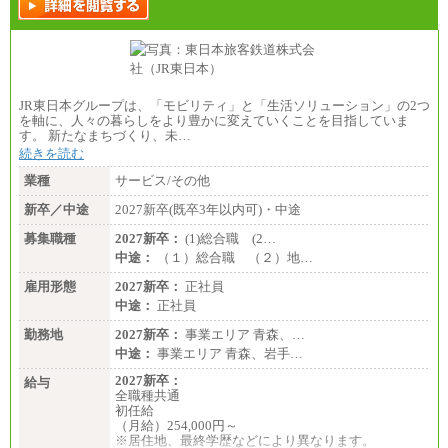
※詳細はJTBキャリアサイトよりご確認ください。
■(株)JTBビジネストランスフォーム
総合職 月給205,000～225,000円＋地域間調整給
エリア総合職 月給185,000円＋地域間調整給
※詳細はJTBキャリアサイトよりご確認ください。
JR東日本グループは、「モビリティ」と「生活ソリューション」の2つ
■(株)JTBデータサービス ※2027年新卒募集終了
を軸に、人々の暮らしをより豊かに変えていくことを目指していま
総合職 月給186,000～194,000円＋地域手当
す。 新たなまちづくり、未…
※詳細はJTBキャリアサイトよりご確認ください。
続きを読む
■I&Jデジタルイノベーション(株)
業種
サービス/その他
総合職 月給224,500～242,600円＋地域手当
※詳細はJTBキャリアサイトよりご確認ください。
新卒／中途
2027新卒(既卒3年以内可)・中途
＜有期社員コース＞
募集職種
2027新卒：
(1)総合職 (2…
■(株)JTBビジネストランスフォーム
中途：
（１）総合職 （２）地…
有期契約職 月給185,000～195,000円
※詳細はJTBキャリアサイトよりご確認ください。
雇用形態
2027新卒：
正社員
中途：
正社員
■(株)JTBパブリッシング ※2027年新卒募集終了
総合職 月給241,000円
勤務地
2027新卒：
事業エリア 青森、…
中途：
中途：
事業エリア 青森、岩手…
①月給227,000円以上
②月給212,000円以上
2027新卒：
給与
③月給172,500円以上
全職種共通
④月給23万円～37万円
初任給
⑤月給20万円～25万円
（月給）254,000円～
⑥月給33万円～48万円
※居住地、最終学歴などにより異なります。
⑦月給271,000円以上