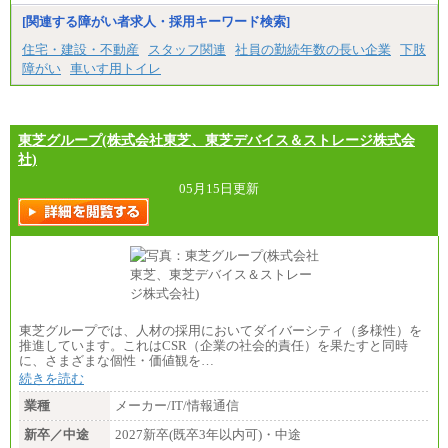
以上
■特定職員※
[関連する障がい者求人・採用キーワード検索]
⑳月給205,000円以上
大学院卒/月給234,000円～263,000円
㉑月給185,000 円以上
大学卒/月給219,000円～246,000円
住宅・建設・不動産
スタッフ関連
社員の勤続年数の長い企業
下肢
㉒月給185,000 円以上
短大・高専卒/月給197,000円～222,000円
障がい
車いす用トイレ
㉓月給224,500円以上
※全コース共通※ 能力・経験・勤務地などにより
※拠点型職員、特定職員の給与は、生活の拠点が定
異なります
まることによるメリットおよび地域ごとの生計費な
※試用期間中も給与に変更はございません。
どの地域差指数を勘案して拠点ごとに定めていま
す。
東芝グループ(株式会社東芝、東芝デバイス＆ストレージ株式会
中途：
社)
全職種共通
月給制
05月15日更新
226,600円～390,100円（勤務地域等により異なりま
す）
・ご経験やスキルを考慮し、選考の中で決定いたし
ます。
・試用期間中も同額支給します。
東芝グループでは、人材の採用においてダイバーシティ（多様性）を
推進しています。これはCSR（企業の社会的責任）を果たすと同時
に、さまざまな個性・価値観を…
続きを読む
業種
メーカー/IT/情報通信
新卒／中途
2027新卒(既卒3年以内可)・中途