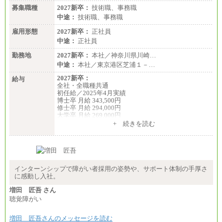
募集職種
2027新卒：
技術職、事務職
中途：
技術職、事務職
雇用形態
2027新卒：
正社員
中途：
正社員
勤務地
2027新卒：
本社／神奈川県川崎…
中途：
本社／東京港区芝浦１－…
2027新卒：
給与
全社・全職種共通
初任給／2025年4月実績
博士卒 月給 343,500円
修士卒 月給 294,000円
大学卒 月給 269,000円
※試用期間の給与に変更はございません
+ 続きを読む
中途：
経験・能力を考慮し、下記を下限として決定しま
す。
2025年新卒初任給 大学卒／月給 大学卒269,000円
インターンシップで障がい者採用の姿勢や、サポート体制の手厚さ
に感動し入社。
増田 匠吾 さん
聴覚障がい
増田 匠吾さんのメッセージを読む