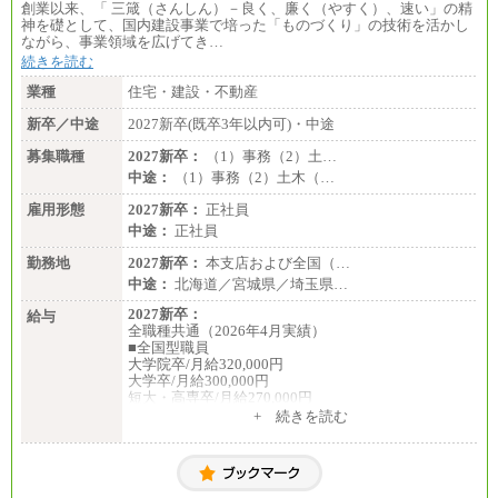
創業以来、「 三箴（さんしん）－良く、廉く（やすく）、速い」の精
※詳細はJTBキャリアサイトよりご確認ください。
神を礎として、国内建設事業で培った「ものづくり」の技術を活かし
ながら、事業領域を広げてき…
■(株)JTBデータサービス ※2027年新卒募集終了
総合職 月給186,000～194,000円＋地域手当
続きを読む
※詳細はJTBキャリアサイトよりご確認ください。
業種
住宅・建設・不動産
■I&Jデジタルイノベーション(株)
新卒／中途
2027新卒(既卒3年以内可)・中途
総合職 月給224,500～242,600円＋地域手当
※詳細はJTBキャリアサイトよりご確認ください。
募集職種
2027新卒：
（1）事務（2）土…
＜有期社員コース＞
中途：
（1）事務（2）土木（…
■(株)JTBビジネストランスフォーム
雇用形態
有期契約職 月給185,000～195,000円
2027新卒：
正社員
※詳細はJTBキャリアサイトよりご確認ください。
中途：
正社員
■(株)JTBパブリッシング ※2027年新卒募集終了
勤務地
2027新卒：
本支店および全国（…
総合職 月給241,000円
中途：
北海道／宮城県／埼玉県…
中途：
①月給227,000円以上
2027新卒：
給与
②月給212,000円以上
全職種共通（2026年4月実績）
③月給172,500円以上
■全国型職員
④月給23万円～37万円
大学院卒/月給320,000円
⑤月給20万円～25万円
大学卒/月給300,000円
⑥月給33万円～48万円
短大・高専卒/月給270,000円
⑦月給271,000円以上
+ 続きを読む
⑧～⑮月給200,000円〜月給400,000円
■拠点型職員※
⑯月給185,000円以上
大学院卒/月給256,000円～288,000円
⑰月給237,000円以上
大学卒/月給240,000円～270,000円
⑱月給212,000円以上
短大・高専卒/月給216,000円～243,000円
⑲東京：月給202,000 円以上 、京都：月給193,000 円