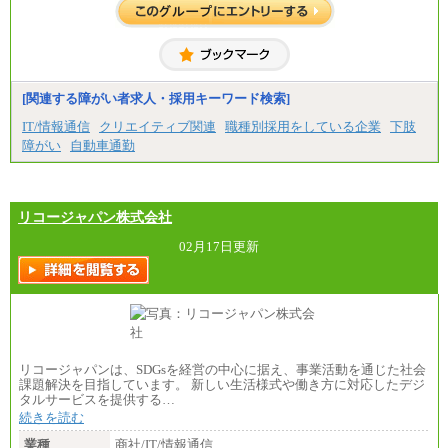
※試用期間中も給与に変更はございません。
中途：
＜募集各社・全職種共通＞
月給21万円以上～
※試用期間中の給与に変更はありません。
[関連する障がい者求人・採用キーワード検索]
※経験・能力を考慮し、当社規定により決定いたし
IT/情報通信
クリエイティブ関連
職種別採用をしている企業
下肢
ます。
障がい
自動車通勤
リコージャパン株式会社
02月17日更新
リコージャパンは、SDGsを経営の中心に据え、事業活動を通じた社会
課題解決を目指しています。 新しい生活様式や働き方に対応したデジ
タルサービスを提供する…
続きを読む
業種
商社/IT/情報通信