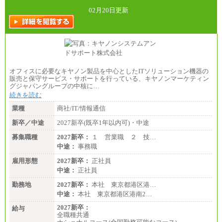
（一律地域手当：※1…36,000円、※2…33,000円、
※3…28,000円、※4…25,000円、※5…23,000円）
02月20日更新
・試用期間中も給与変更なし
●基幹職（地域限定社員）
・大学・院卒／月給185,000 円～219,000 円 ※勤務地
により異なる。
〈東京・神奈川〉219,000 円
〈大阪・兵庫〉209,000 円
オフィスに必要なキヤノン製品を中心としたITソリューション機器の
〈愛知〉194,500 円 〈福岡〉1
販売と保守サービス・サポートを行っている、キヤノンマーケティン
85,000 円
グジャパングループの中核に…
続きを読む
・専門・短大卒／月給185,000 円～210,000 円 ※勤務
地により異なる。
業種
商社/IT/情報通信
〈東京・神奈川〉210,000 円
〈大阪・兵庫〉200,000 円
新卒／中途
2027新卒(既卒1年以内可)・中途
〈愛知〉194,500 円 〈福
岡〉185,000円
募集職種
2027新卒：
１ 営業職 ２ 技…
中途：
事務職
※基本給のみ（地域手当なし）
※試用期間中も給与変更なし
雇用形態
2027新卒：
正社員
中途：
中途：
正社員
【阪急交通社】
◆正社員/総合職
勤務地
2027新卒：
本社 東京都港区港…
月給250,000円～(※1)、247,000円～(※2)、242,000円
中途：
本社 東京都港区港南2…
～(※3)、239,000円～(※4)、237,000円～（※5）
・月給は一律地域手当を含んだ金額を表示
2027新卒：
給与
（※1…36,000円、※2…33,000円、※3…28,000円、
全職種共通
※4…25,000円、※5…23,000円）