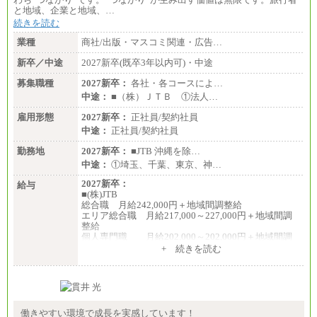
と地域、企業と地域、…
続きを読む
業種
商社/出版・マスコミ関連・広告…
新卒／中途
2027新卒(既卒3年以内可)・中途
募集職種
2027新卒：
各社・各コースによ…
中途：
■（株）ＪＴＢ ①法人…
雇用形態
2027新卒：
正社員/契約社員
中途：
正社員/契約社員
勤務地
2027新卒：
■JTB 沖縄を除…
中途：
①埼玉、千葉、東京、神…
2027新卒：
給与
■(株)JTB
総合職 月給242,000円＋地域間調整給
エリア総合職 月給217,000～227,000円＋地域間調
整給
個人専門職 月給202,000～202,000円＋地域間調
整給
+ 続きを読む
※詳細はJTBキャリアサイトよりご確認ください。
■(株)JTB商事
総合職 月給208,000～235,000円
エリア総合職 月給180,000～205,000円＋地域手当
※詳細はJTBキャリアサイトよりご確認ください。
働きやすい環境で成長を実感しています！