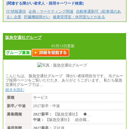
[関連する障がい者求人・採用キーワード検索]
IT/情報通信
企画・マーケティング関連
自動車通勤可（駐車場のあ
る）企業
肝臓機能障がい
健康管理室・休憩室などがある
阪急交通社グループ
05月13日更新
こんにちは。 阪急交通社グループ 障がい者採用担当です。 当グルー
プ採用ページをご覧いただたき、ありがとうございます。 私たち阪急
交通社グループでは…
続きを読む
業種
サービス
新卒／中途
2027新卒・中途
募集職種
2027新卒：
【阪急交通社】 ◆…
中途：
【阪急交通社】 総合職…
雇用形態
2027新卒：
正社員