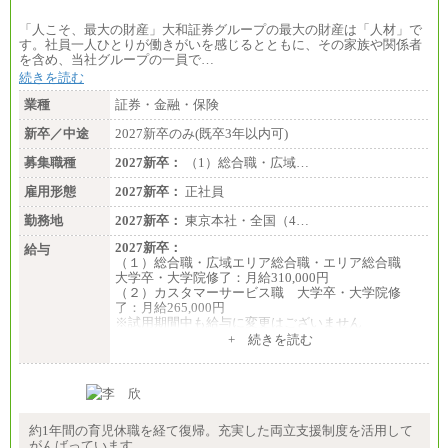
「人こそ、最大の財産」大和証券グループの最大の財産は「人材」で
す。社員一人ひとりが働きがいを感じるとともに、その家族や関係者
を含め、当社グループの一員で…
続きを読む
業種
証券・金融・保険
新卒／中途
2027新卒のみ(既卒3年以内可)
募集職種
2027新卒：
（1）総合職・広域…
雇用形態
2027新卒：
正社員
勤務地
2027新卒：
東京本社・全国（4…
2027新卒：
給与
（１）総合職・広域エリア総合職・エリア総合職
大学卒・大学院修了：月給310,000円
（２）カスタマーサービス職 大学卒・大学院修
了：月給265,000円
※試用期間中も給与に変更はございません
+ 続きを読む
約1年間の育児休職を経て復帰。充実した両立支援制度を活用して
がんばっています。