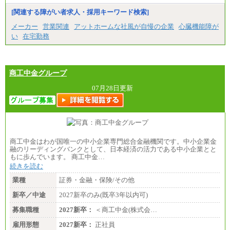
※試用期間中も給与に変更はございません。
[関連する障がい者求人・採用キーワード検索]
メーカー
営業関連
アットホームな社風が自慢の企業
心臓機能障が
い
在宅勤務
商工中金グループ
07月28日更新
商工中金はわが国唯一の中小企業専門総合金融機関です。中小企業金
融のリーディングバンクとして、日本経済の活力である中小企業とと
もに歩んでいます。 商工中金…
続きを読む
業種
証券・金融・保険/その他
新卒／中途
2027新卒のみ(既卒3年以内可)
募集職種
2027新卒：
＜商工中金(株式会…
雇用形態
2027新卒：
正社員