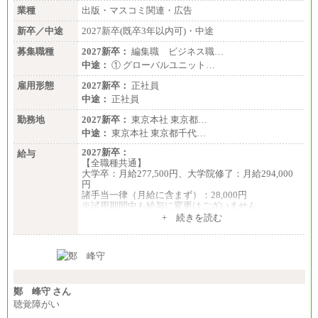
業種
出版・マスコミ関連・広告
新卒／中途
2027新卒(既卒3年以内可)・中途
募集職種
2027新卒：
編集職 ビジネス職…
中途：
① グローバルユニット…
雇用形態
2027新卒：
正社員
中途：
正社員
勤務地
2027新卒：
東京本社 東京都…
中途：
東京本社 東京都千代…
2027新卒：
給与
【全職種共通】
大学卒：月給277,500円、大学院修了：月給294,000
円
諸手当一律（月給に含まず）：28,000円
※試用期間中も給与に変更はございません
中途：
+ 続きを読む
【全職種共通】
月給370,000円～
※経験・能力等を考慮の上、当社規定により決定し
ます。
※試用期間中も給与に変更はございません。
※想定年収 6,000,000円～（住居費補助、子手当など
の各種手当を含む金額です）
鄭 峰守 さん
聴覚障がい