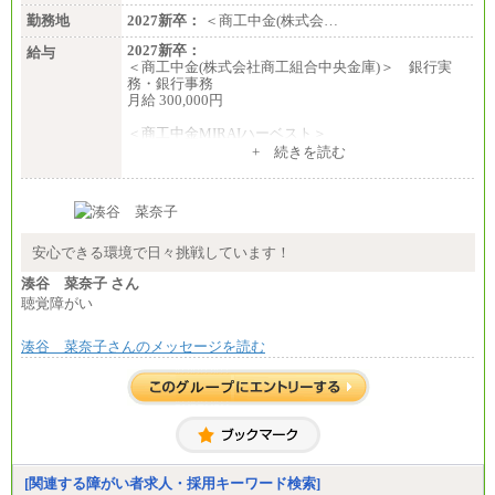
勤務地
2027新卒：
＜商工中金(株式会…
2027新卒：
給与
＜商工中金(株式会社商工組合中央金庫)＞ 銀行実
務・銀行事務
月給 300,000円
＜商工中金MIRAIハーベスト＞
月給 230,000円
+ 続きを読む
※試用期間中も給与に変更はございません
安心できる環境で日々挑戦しています！
湊谷 菜奈子 さん
聴覚障がい
湊谷 菜奈子さんのメッセージを読む
[関連する障がい者求人・採用キーワード検索]