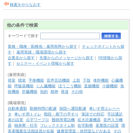
検索をやりなおす
他の条件で検索
キーワードで探す
業種・職種・勤務地・雇用形態から探す
｜
チェックポイントから探
す
｜
雇用実績・職場環境から探す
企業名から探す
｜
先輩からのメッセージから探す
｜
PR情報から探
す
｜
セミナー・イベント情報から探す
[雇用実績]
視覚
聴覚
平衡機能
音声言語機能
上肢
下肢
体幹機能
心臓機
能
呼吸器機能
じん臓機能
ぼうこう機能
直腸機能
小腸機能
免
疫機能
肝臓機能
知的
精神
発達
その他
[職場環境]
自動車通勤
勤務時間の配慮
病院へ通院配慮
車いす用エレベー
タ
車いす用トイレ
階段・廊下の手すり
筆談での対応
手話通訳
者の設置
点字ワープロ
難聴用電話機
拡大読書機器
音声入力機
器
独身寮・社宅
フレックスタイム制
在宅勤務
産業医の設置
障
害者職業生活相談員が在籍
健康管理室・休憩室などがある
その