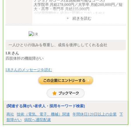
ナショナルコース(全国勤務可能なコース)
・試用期間中も給与変更なし
大学院卒 月給278,000円／大学卒 月給260,000円／短
大・高専・専門卒 月給235,000円
◆正社員/基幹職
※試用期間中も給与に変更はございません
〈東京・神奈川〉月給219,000 円～ 〈大阪・兵庫〉
+ 続きを読む
月給209,000 円～
エリアコース(一定地域であれば移動可能なコース)
〈愛知〉月給194,500 円～ 〈福岡〉月給185,000 円～
大学院卒 月給264,000円／大学卒 月給250,000円／短
・一律地域手当なし
大・高専・専門卒 月給225,000円
・試用期間中も給与変更なし
※試用期間中も給与に変更はございません
中途：
◆契約社員
月給：250,000円～400,000円
一人ひとりの強みを尊重し、成長を後押ししてくれる会社
月給187,500円～(※1)、184,000円～(※2)、180,500円
想定年収：4,000,000円～6,000,000円
～(※3)、170,500～(※4)、168,000円～（※5）
※試用期間中も給与に変更はございません。
I.R さん
四肢体幹の機能障がい
※1…東京都、埼玉県、千葉県、神奈川県
※2…大阪府、京都府、兵庫県、滋賀県
※3…愛知県、静岡県
I.Rさんのメッセージを読む
※4…北海道、宮城県、栃木県、群馬県、長野県、新
潟県、富山県、石川県、岡山県、広島県、山口県、
香川県、福岡県
※5…青森県、鳥取県、島根県、愛媛県、高知県、大
分県、長崎県、熊本県、宮崎県、鹿児島県、沖縄
県、福島県、山形県
◆パート・アルバイト
[関連する障がい者求人・採用キーワード検索]
時給制：最低時給額 1,050円～ ※勤務地により異な
る。
商社
技術（電気、電子、機械）関連
年間休日120日以上の企業
下
肢障がい
病院へ通院配慮
【エアサーブ】
月給223,000円～
・試用期間中も給与変更なし