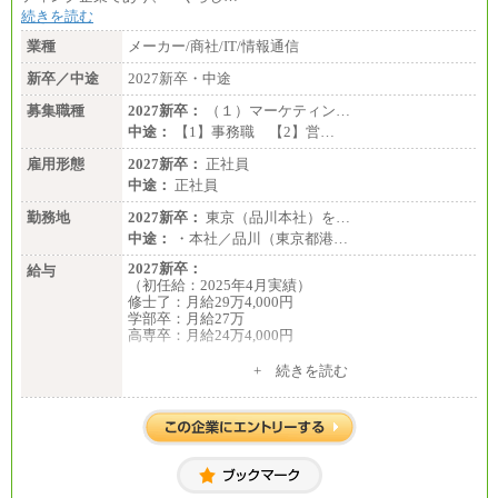
続きを読む
業種
メーカー/商社/IT/情報通信
新卒／中途
2027新卒・中途
募集職種
2027新卒：
（１）マーケティン…
中途：
【1】事務職 【2】営…
雇用形態
2027新卒：
正社員
中途：
正社員
勤務地
2027新卒：
東京（品川本社）を…
中途：
・本社／品川（東京都港…
2027新卒：
給与
（初任給：2025年4月実績）
修士了：月給29万4,000円
学部卒：月給27万
高専卒：月給24万4,000円
+ 続きを読む
中途：
月給 250,000円～350,000円
想定年収 420万円～600万円
入社時の処遇（基本給・賞与）は経験・スキルを考
慮の上、当社規程に従い決定いたします。
経験・スキルによっては、記載額を超える場合もあ
ります。