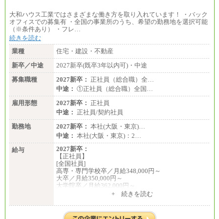
大和ハウス工業ではさまざまな働き方を取り入れています！ ・バック
オフィスでの募集有 ・全国の事業所のうち、希望の勤務地を選択可能
（※条件あり） ・フレ…
続きを読む
業種
住宅・建設・不動産
新卒／中途
2027新卒(既卒3年以内可)・中途
募集職種
2027新卒：
正社員（総合職）全…
中途：
①正社員（総合職）全国…
雇用形態
2027新卒：
正社員
中途：
正社員/契約社員
勤務地
2027新卒：
本社(大阪・東京)…
中途：
本社(大阪・東京)：2…
2027新卒：
給与
【正社員】
[全国社員]
高専・専門学校卒／月給348,000円～
大卒／月給350,000円～
大学院卒／月給362,000円～
[地域社員]月給295,000円～
+ 続きを読む
中途：
【正社員】
[全国社員]月給348,000円～