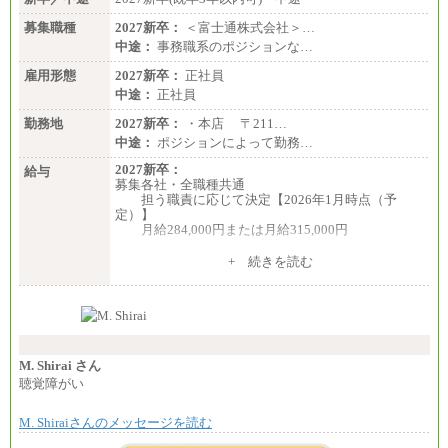
募集職種
2027新卒：
＜富士通株式会社＞…
中途：
事務職系のポジションな…
雇用形態
2027新卒：
正社員
中途：
正社員
勤務地
2027新卒：
・本店 〒211…
中途：
ポジションによって勤務…
2027新卒：
給与
募集各社・全職種共通
担う職責に応じて決定【2026年1月時点（予
定）】
月給284,000円または月給315,000円
※入社後早期から、自律的な業務遂行が求めら
+ 続きを読む
れる職務を担う方については、月額給与315,000円で
す。
なお、高度なスキルや専門性を持ち、より高
い職責を担う方については、さらに高い金額を個別
に設定します。
※習熟度を上げるための育成が一定期間必要で
上司の指示に基づき職務を遂行する方については、
M. Shirai さん
月額給与284,000円となります。
聴覚障がい
※個別に設定する給与については、選考の過程
で決定していきます。
M. Shiraiさんのメッセージを読む
※上記に加え、所定労働時間外に勤務をした場
合には、時間外勤務手当を支給します。