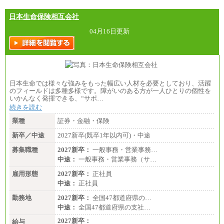
日本生命保険相互会社
04月16日更新
日本生命では様々な強みをもった幅広い人材を必要としており、活躍
のフィールドは多種多様です。障がいのある方が一人ひとりの個性を
いかんなく発揮できる、“サポ…
続きを読む
業種
証券・金融・保険
新卒／中途
2027新卒(既卒1年以内可)・中途
募集職種
2027新卒：
一般事務・営業事務…
中途：
一般事務・営業事務（サ…
雇用形態
2027新卒：
正社員
中途：
正社員
勤務地
2027新卒：
全国47都道府県の…
中途：
全国47都道府県の支社…
2027新卒：
給与