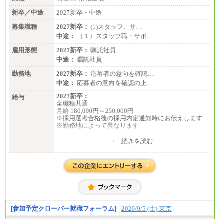
新卒／中途
2027新卒・中途
募集職種
2027新卒：
(1)スタッフ、サ…
中途：
（１）スタッフ職・サポ…
雇用形態
2027新卒：
嘱託社員
中途：
嘱託社員
勤務地
2027新卒：
応募者の意向を確認…
中途：
応募者の意向を確認の上…
2027新卒：
給与
全職種共通
月給 180,000円～250,000円
※採用選考合格後の採用内定通知時にお伝えします
※勤務地によって異なります
中途：
+ 続きを読む
全職種共通
月給 200,000円～250,000円
入社時の処遇は経験・能力を考慮の上、当社規程に
より決定します。
具体的な金額は採用選考合格後に採用内定通知時に
お伝えします。
[参加予定クローバー就職フォーラム]
2026/9/5 (土) 東京