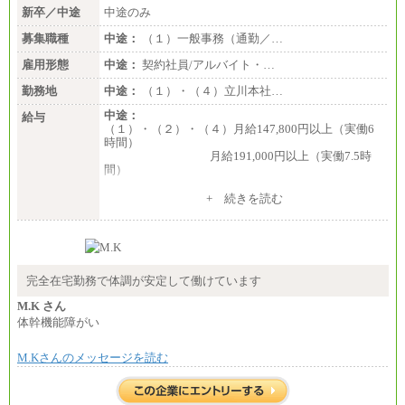
新卒／中途
中途のみ
募集職種
中途：
（１）一般事務（通勤／…
雇用形態
中途：
契約社員/アルバイト・…
勤務地
中途：
（１）・（４）立川本社…
中途：
給与
（１）・（２）・（４）月給147,800円以上（実働6
時間）
月給191,000円以上（実働7.5時
間）
（３）月給191,000円以上（実働7.5時間）
+ 続きを読む
（５）月給147,800円以上（実働6時間）
-----
時給 1,226円（実働4.5時間）
※基本給に加算して以下手当有（いずれも時
間額換算額）
完全在宅勤務で体調が安定して働けています
・退職金相当手当 37円
・賞与相当手当 127円
M.K さん
合計時給額 1,390円
体幹機能障がい
※全ての求人において試用期間中も給与に変更はご
M.Kさんのメッセージを読む
ざいません。