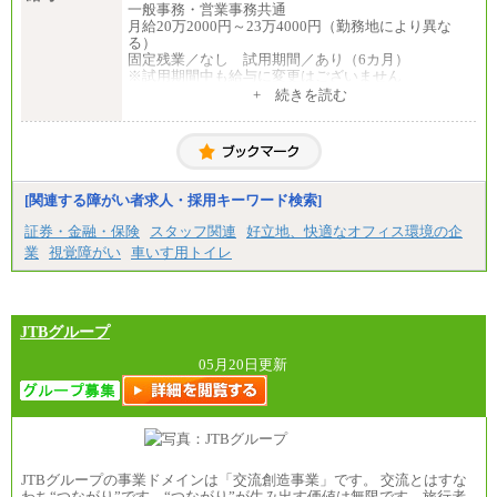
一般事務・営業事務共通
月給20万2000円～23万4000円（勤務地により異な
る）
固定残業／なし 試用期間／あり（6カ月）
※試用期間中も給与に変更はございません
中途：
+ 続きを読む
一般事務・営業事務共通
月給20万2000円～23万4000円（勤務地により異な
る）
固定残業／なし 試用期間／あり（6か月）
※試用期間中も給与に変更はございません。
[関連する障がい者求人・採用キーワード検索]
証券・金融・保険
スタッフ関連
好立地、快適なオフィス環境の企
業
視覚障がい
車いす用トイレ
JTBグループ
05月20日更新
JTBグループの事業ドメインは「交流創造事業」です。 交流とはすな
わち“つながり”です。“つながり”が生み出す価値は無限です。旅行者