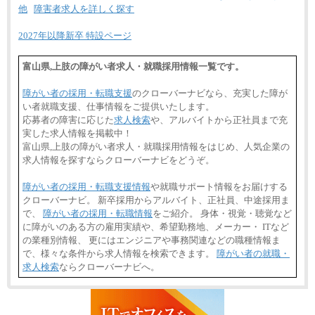
他
障害者求人を詳しく探す
2027年以降新卒 特設ページ
富山県,上肢の障がい者求人・就職採用情報一覧です。
障がい者の採用・転職支援
のクローバーナビなら、充実した障が
い者就職支援、仕事情報をご提供いたします。
応募者の障害に応じた
求人検索
や、アルバイトから正社員まで充
実した求人情報を掲載中！
富山県,上肢の障がい者求人・就職採用情報をはじめ、人気企業の
求人情報を探すならクローバーナビをどうぞ。
障がい者の採用・転職支援情報
や就職サポート情報をお届けする
クローバーナビ。 新卒採用からアルバイト、正社員、中途採用ま
で、
障がい者の採用・転職情報
をご紹介。 身体・視覚・聴覚など
に障がいのある方の雇用実績や、希望勤務地、メーカー・ ITなど
の業種別情報、 更にはエンジニアや事務関連などの職種情報ま
で、様々な条件から求人情報を検索できます。
障がい者の就職・
求人検索
ならクローバーナビへ。