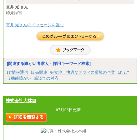
■(株)JTBパブリッシング ※2027年新卒募集終了
貫井 光 さん
総合職 月給271,000円
聴覚障害
■(株)JTBビジネストラベルソリューションズ
貫井 光さんのメッセージを読む
総合職 月給220,000～230,000円＋地域間調整給
エリア総合職 月給206,000円～214,000＋地域間調
整給
※詳細はJTBキャリアサイトよりご確認ください。
■(株)JTBコミュニケーションデザイン
総合職 月給230,000円
みなし残業手当：20,000円（一律支給）※みなし
残業手当の残業時間は10.43時間。
[関連する障がい者求人・採用キーワード検索]
※超過勤務手当：みなし残業時間を超える残業時
IT/情報通信
販売関連
好立地、快適なオフィス環境の企業
ぼうこ
間に応じて、時間外手当等を支給。
う機能障がい
筆談での対応
エリアサポート職 月給188,000円
※超過勤務手当：残業時間については全額時間外
手当を支給。
株式会社大林組
■（株）JTBグローバルマーケティング＆トラベル
総合職 月給242,000円＋地域間調整給
訪日事業職 月給202,000～227,000円＋地域間調整
07月06日更新
給
※詳細はJTBキャリアサイトよりご確認ください。
■(株)JTBビジネストランスフォーム
総合職 月給205,000～225,000円＋地域間調整給
エリア総合職 月給185,000円＋地域間調整給