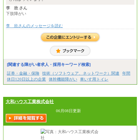
李 欣 さん
下肢障がい
李 欣さんのメッセージを読む
[関連する障がい者求人・採用キーワード検索]
証券・金融・保険
技術（ソフトウェア、ネットワーク）関連
年間
休日120日以上の企業
体幹機能障がい
車いす用トイレ
大和ハウス工業株式会社
06月08日更新