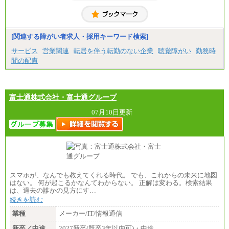
[関連する障がい者求人・採用キーワード検索]
サービス
営業関連
転居を伴う転勤のない企業
聴覚障がい
勤務時
間の配慮
富士通株式会社・富士通グループ
07月10日更新
スマホが、なんでも教えてくれる時代。 でも、これからの未来に地図
はない。 何が起こるかなんてわからない。 正解は変わる。検索結果
は、過去の誰かの見方にす…
続きを読む
業種
メーカー/IT/情報通信
新卒／中途
2027新卒(既卒3年以内可)・中途