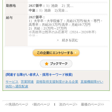
勤務地
2027新卒：
1）池袋 2）完…
中途：
1）池袋 2) 完全…
2027新卒：
給与
1）大学卒・大学院修了：月給21万円/短大・専門・
高専卒：月給20.5万円/高卒：月給19.7万円
2）月給：21万円～27万円
※高校卒は既卒のみ応募可（2024～2026年卒）
中途：
1）月給：21万円～25万円
+ 続きを読む
2）月給：21万円～27万円
[関連する障がい者求人・採用キーワード検索]
サービス
営業関連
資格取得支援制度がある企業
直腸機能障がい
病院へ通院配慮
<<先頭のページ
<前のページ
1
次のページ>
最後のページ>>