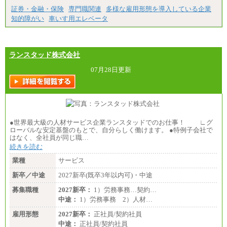
証券・金融・保険
専門職関連
多様な雇用形態を導入している企業
知的障がい
車いす用エレベータ
ランスタッド株式会社
07月28日更新
●世界最大級の人材サービス企業ランスタッドでのお仕事！ ∟グ
ローバルな安定基盤のもとで、自分らしく働けます。 ●特例子会社で
はなく、全社員が同じ職…
続きを読む
業種
サービス
新卒／中途
2027新卒(既卒3年以内可)・中途
募集職種
2027新卒：
1）労務事務…契約…
中途：
1）労務事務 2）人材…
雇用形態
2027新卒：
正社員/契約社員
中途：
正社員/契約社員