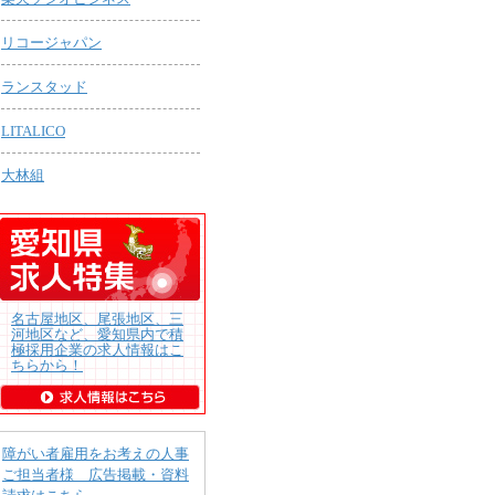
リコージャパン
ランスタッド
LITALICO
大林組
名古屋地区、尾張地区、三
河地区など、愛知県内で積
極採用企業の求人情報はこ
ちらから！
障がい者雇用をお考えの人事
ご担当者様 広告掲載・資料