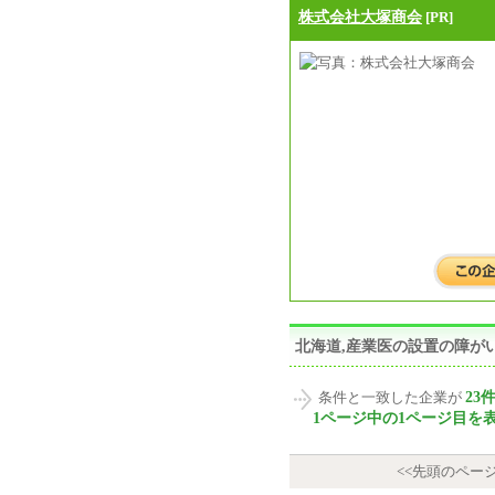
株式会社大塚商会
[PR]
北海道,産業医の設置の障が
23
条件と一致した企業が
1ページ中の1ページ目を
<<先頭のペー