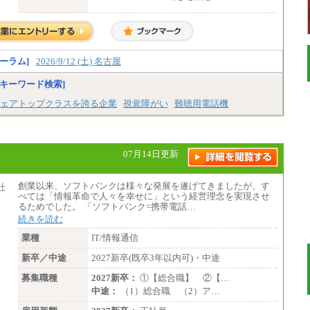
・高専卒（専攻科）／月給282,000円
・高専卒（本科）／月給256,000円
一般事務職
・博士修了、修士修了、大学卒／月給206,40
0円
ーラム]
2026/9/12 (土) 名古屋
・高専卒（専攻科）／月給206,400円
・高専卒（本科）月給197,800円
キーワード検索]
・短大卒／月給197,800円
・専門卒（2年）／月給197,800円
ェアトップクラスを誇る企業
視覚障がい
難聴用電話機
※試用期間中も給与に変更はございません。
中途：
（１）（２）
07月14日更新
月給：270,000円～
想定年収：490万円～1,100万円
年収例：
創業以来、ソフトバンクは様々な発展を遂げてきましたが、す
・610万円/28歳・月給34万円
べては「情報革命で人々を幸せに」という経営理念を実現させ
・1,090万円/38歳・月給59万円 *残業代・
るためでした。 「ソフトバンク=携帯電話…
家族手当対象外
続きを読む
（３）
業種
IT/情報通信
月給：190,000円～
想定年収：340万円～610万円
新卒／中途
2027新卒(既卒3年以内可)・中途
年収例：
・460万円/28歳・月給26万円
募集職種
2027新卒：
①【総合職】 ②【…
・520万円/32歳・月給29万円
中途：
（1）総合職 （2）ア…
（４）