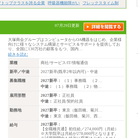
※経験、能力を考慮の上、当社規定によ
アトップクラスを誇る企業
呼吸器機能障がい
フレックスタイム制
り優遇いたします
※自己成長支援金(10,000円）を含む
※別途、Workstyle支援金(月額4,000円）
07月29日更新
大塚商会グループはコンピュータからOA機器をはじめ、企業様
向けに様々なシステム構築とサービス＆サポートを提供してお
り、全国に130万社の顧客をもつ、国内…
続きを読む
業種
商社/サービス/IT/情報通信
新卒／中途
2027新卒(既卒2年以内可)・中途
募集職種
2027新卒：
（１）事務職 （２…
中途：
（１）事務職 （２）物…
雇用形態
2027新卒：
正社員
中途：
正社員/契約社員
勤務地
2027新卒：
東京（飯田橋、菊川…
中途：
東京（飯田橋、菊川、西…
2027新卒：
給与
【全職種共通】初任給／274,000円（月給）
※大学院卒は月給が278,000円となります。