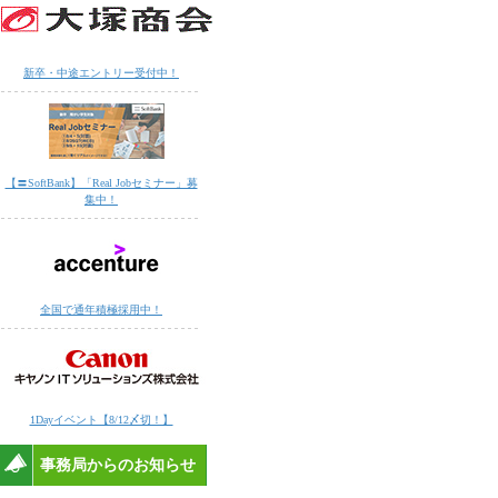
新卒・中途エントリー受付中！
【〓SoftBank】「Real Jobセミナー」募
集中！
全国で通年積極採用中！
1Dayイベント【8/12〆切！】
事務局からのお知らせ