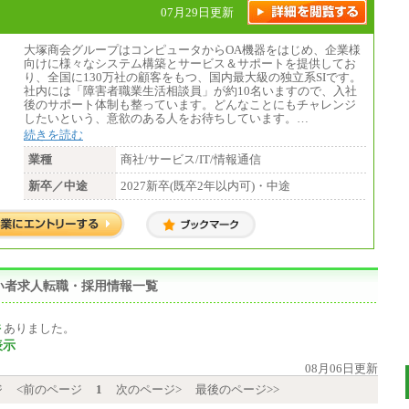
07月29日更新
大塚商会グループはコンピュータからOA機器をはじめ、企業様
向けに様々なシステム構築とサービス＆サポートを提供してお
り、全国に130万社の顧客をもつ、国内最大級の独立系SIです。
社内には「障害者職業生活相談員」が約10名いますので、入社
後のサポート体制も整っています。どんなことにもチャレンジ
したいという、意欲のある人をお待ちしています。…
続きを読む
業種
商社/サービス/IT/情報通信
新卒／中途
2027新卒(既卒2年以内可)・中途
い者求人転職・採用情報一覧
件
ありました。
表示
08月06日更新
ジ
<前のページ
1
次のページ>
最後のページ>>