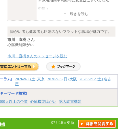
※試用期間中も給与に変更はございません
中途：
（１）～（４）274,000円（月給）～
+ 続きを読む
（５）235,000円（月給）～
※経験・年齢などを考慮のうえ、当社規程に
より優遇します。
※業務内容・勤務形態に応じて、上記給与の
障がい者も健常者も区別のないフラットな職場が魅力です。
範囲内でご相談をさせていただく事がありま
す
市川 直樹 さん
※試用期間中も給与に変更はございません
心臓機能障がい
市川 直樹さんのメッセージを読む
ーラム]
2026/9/5 (土) 東京
2026/9/6 (日) 大阪
2026/9/12 (土) 名古
屋
キーワード検索]
,000人以上の企業
心臓機能障がい
拡大読書機器
07月10日更新
機構