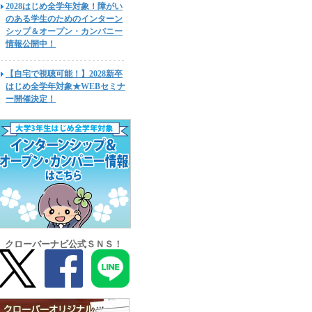
2028はじめ全学年対象！障がい
のある学生のためのインターン
シップ＆オープン・カンパニー
情報公開中！
【自宅で視聴可能！】2028新卒
はじめ全学年対象★WEBセミナ
ー開催決定！
クローバーナビ公式ＳＮＳ！