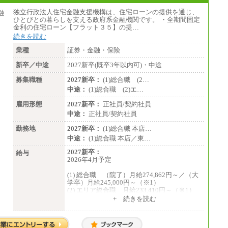
独立行政法人住宅金融支援機構は、住宅ローンの提供を通じ、
ひとびとの暮らしを支える政府系金融機関です。 ・全期間固定
金利の住宅ローン【フラット３５】の提…
続きを読む
業種
証券・金融・保険
新卒／中途
2027新卒(既卒3年以内可)・中途
募集職種
2027新卒：
(1)総合職 (2…
中途：
(1)総合職 (2)エ…
雇用形態
2027新卒：
正社員/契約社員
中途：
正社員/契約社員
勤務地
2027新卒：
(1)総合職 本店…
中途：
(1)総合職 本店／東…
2027新卒：
給与
2026年4月予定
(1) 総合職 （院了）月給274,862円～／（大
学卒）月給245,000円～（※1）
(2) エリア総合職 月給233,410円～（※1）
(3) アシスタントスタッフ 日給9,800円～12,
+ 続きを読む
500円（※2）
※１ 試用期間６か月（試用期間中も給与
に変更はございません）