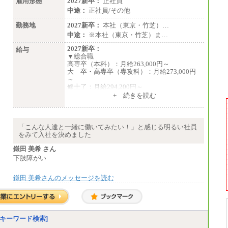
雇用形態
2027新卒：
正社員
月給：201,000円～
中途：
正社員/その他
想定年収：360万円～680万円
年収例：
勤務地
2027新卒：
本社（東京・竹芝）…
・520万円/32歳・月給29万円
中途：
※本社（東京・竹芝）ま…
年収例は賞与含む、残業代・家族手当含まず
2027新卒：
給与
▼総合職
※キャリアや能力等を考慮の上、当社規定に
高専卒（本科）：月給263,000円～
より確定します
大 卒・高専卒（専攻科）：月給273,000円
※残業手当：別途支給
～
※固定給に固定残業代含まず
修士了：月給294,200円～
※試用期間中も給与に変更なし
博士了：月給304,800円～
+ 続きを読む
※卓越した能力、高度な技術や実績をお持ち
の方で、それらを入社後の実業務において発
揮できると認められる場合は、 上記の給与に
「こんな人達と一緒に働いてみたい！」と感じる明るい社員
関わらず個別設定することがあります
をみて入社を決めました
▼アソシエイト職
鎌田 美希 さん
月給235,000円
下肢障がい
全職種2025年度実績
鎌田 美希さんのメッセージを読む
※営業職に支給するインセンティブは除く
※試用期間中も給与に変更はございません
中途：
基本月給／20万5000円以上(正社員・準社
員）
キーワード検索]