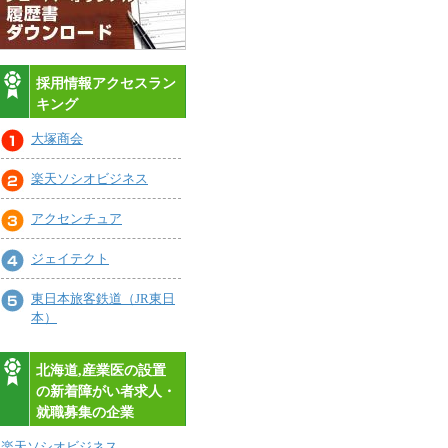
採用情報アクセスラン
キング
大塚商会
楽天ソシオビジネス
アクセンチュア
ジェイテクト
東日本旅客鉄道（JR東日
本）
北海道,産業医の設置
の新着障がい者求人・
就職募集の企業
楽天ソシオビジネス