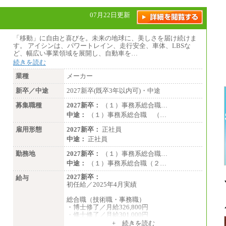
07月22日更新
「移動」に自由と喜びを。未来の地球に、美しさを届け続けま
す。 アイシンは、パワートレイン、走行安全、車体、LBSな
ど、幅広い事業領域を展開し、自動車を…
続きを読む
業種
メーカー
新卒／中途
2027新卒(既卒3年以内可)・中途
募集職種
2027新卒：
（１）事務系総合職…
中途：
（１）事務系総合職 （…
雇用形態
2027新卒：
正社員
中途：
正社員
勤務地
2027新卒：
（１）事務系総合職…
中途：
（１）事務系総合職（２…
2027新卒：
給与
初任給／2025年4月実績
総合職（技術職・事務職）
・博士修了／月給326,800円
・修士修了／月給301,000円
・大学卒／月給282,000円
+ 続きを読む