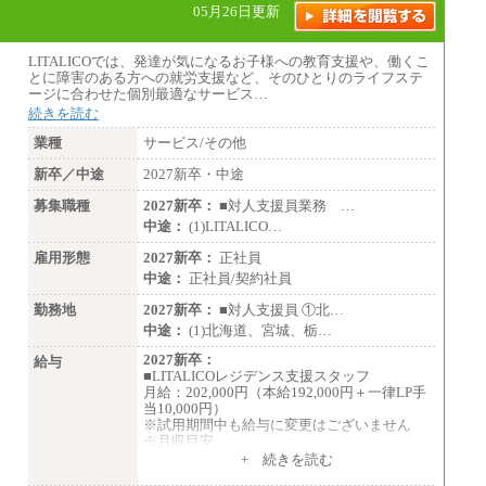
05月26日更新
LITALICOでは、発達が気になるお子様への教育支援や、働くこ
とに障害のある方への就労支援など、そのひとりのライフステ
ージに合わせた個別最適なサービス…
続きを読む
業種
サービス/その他
新卒／中途
2027新卒・中途
募集職種
2027新卒：
■対人支援員業務 …
中途：
(1)LITALICO…
雇用形態
2027新卒：
正社員
中途：
正社員/契約社員
勤務地
2027新卒：
■対人支援員 ①北…
中途：
(1)北海道、宮城、栃…
2027新卒：
給与
■LITALICOレジデンス支援スタッフ
月給：202,000円（本給192,000円＋一律LP手
当10,000円）
※試用期間中も給与に変更はございません
※月収目安
月給：202,000円
+ 続きを読む
夜勤手当：28,000円（月4回）※1回7,000