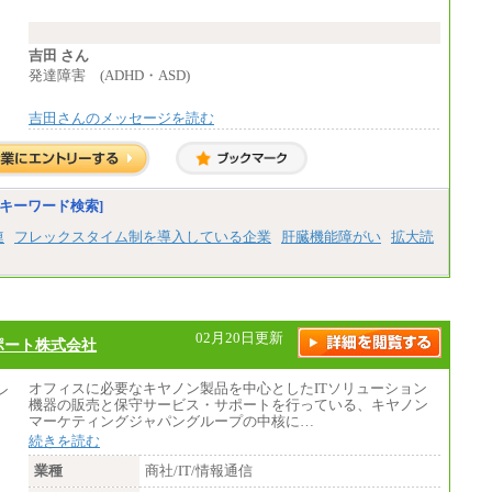
円、実際の夜勤回数により変動
東京都居住支援特別手当：20,000円（※支給
期間・条件あり）
---
吉田 さん
計：250,000円
発達障害 (ADHD・ASD)
■その他職種共通
吉田さんのメッセージを読む
月給：25万3,400円～
※固定残業代20時間分を手当に含む(33,900円
～)
※20時間を超過した場合は別途支給
※試用期間中も給与に変更はございません
中途：
キーワード検索]
(1)(2)月給：25万3400円～28万5900円
※固定残業代20時間分を手当に含む(33,900円
連
フレックスタイム制を導入している企業
肝臓機能障がい
拡大読
～38,200円)
※20時間を超過した場合は別途支給
※試用期間中も給与に変更はございません
02月20日更新
ポート株式会社
オフィスに必要なキヤノン製品を中心としたITソリューション
機器の販売と保守サービス・サポートを行っている、キヤノン
マーケティングジャパングループの中核に…
続きを読む
業種
商社/IT/情報通信