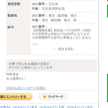
雇用形態
2027新卒：
正社員
中途：
正社員/契約社員
勤務地
2027新卒：
東京（飯田橋、菊川…
中途：
東京（飯田橋、菊川、西…
2027新卒：
給与
【全職種共通】初任給／274,000円（月給）
※大学院卒は月給が278,000円となります。
※試用期間中も給与に変更はございません
中途：
（１）～（４）274,000円（月給）～
+ 続きを読む
（５）235,000円（月給）～
※経験・年齢などを考慮のうえ、当社規程に
より優遇します。
※業務内容・勤務形態に応じて、上記給与の
仕事で得られる感謝の言葉が、
範囲内でご相談をさせていただく事がありま
やりがいと励みになっています。
す
※試用期間中も給与に変更はございません
O.H さん
左上肢障がい
O.Hさんのメッセージを読む
ーラム]
2026/9/5 (土) 東京
2026/9/6 (日) 大阪
2026/9/12 (土) 名古