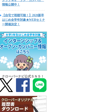
シップ＆オープン・カンパニー
情報公開中！
【自宅で視聴可能！】2028新卒
はじめ全学年対象★WEBセミナ
ー開催決定！
クローバーナビ公式ＳＮＳ！