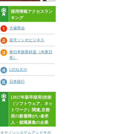
採用情報アクセスラン
キング
大塚商会
楽天ソシオビジネス
東日本旅客鉄道（JR東日
本）
LITALICO
日本銀行
[2027年新卒採用]技術
（ソフトウェア、ネッ
トワーク）関連,京都
府の新着障がい者求
人・就職募集の企業
キヤノンシステムアンドサポ