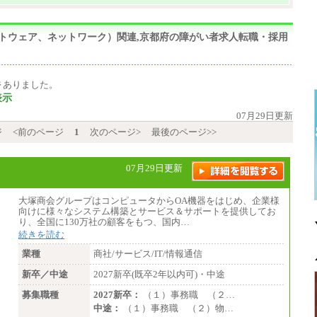
ソフトウェア、ネットワーク）関連,京都府の障がい者求人転職・採用
件
ありました。
表示
07月29日更新
ジ
<前のページ
1
次のページ>
最後のページ>>
07月29日更新
大塚商会グループはコンピュータからOA機器をはじめ、企業様
向けに様々なシステム構築とサービス＆サポートを提供してお
り、全国に130万社の顧客をもつ、国内…
続きを読む
業種
商社/サービス/IT/情報通信
新卒／中途
2027新卒(既卒2年以内可)・中途
募集職種
2027新卒：
（１）事務職 （２…
中途：
（１）事務職 （２）物…