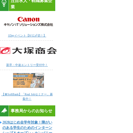
注目求人・転職募集企
業
1Dayイベント【8/12〆切！】
新卒・中途エントリー受付中！
【〓SoftBank】「Real Jobセミナー」募
集中！
事務局からのお知らせ
2028はじめ全学年対象！障がい
のある学生のためのインターン