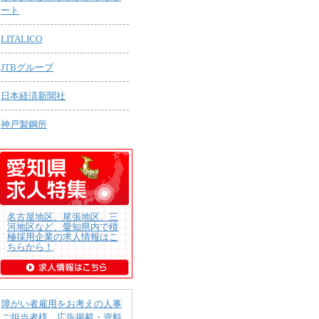
ート
LITALICO
JTBグループ
日本経済新聞社
神戸製鋼所
名古屋地区、尾張地区、三
河地区など、愛知県内で積
極採用企業の求人情報はこ
ちらから！
障がい者雇用をお考えの人事
ご担当者様 広告掲載・資料