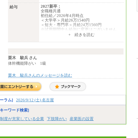
2027新卒：
給与
全職種共通
初任給／2026年4月時点
＜大学卒＞月給26万1540円
＜短大・専門卒＞月給24万1560円
※試用期間中も給与に変更はございません
中途：
+ 続きを読む
全職種共通
月給24万円～
※入社時の年齢等によって異なります。
※試用期間中も給与に変更はございません
栗木 駿兵 さん
体幹機能障がい 1級
栗木 駿兵さんのメッセージを読む
ーラム]
2026/9/12 (土) 名古屋
キーワード検索]
制度が充実している企業
下肢障がい
産業医の設置