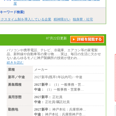
屋
キーワード検索]
ックスタイム制を導入している企業
精神障がい
独身寮・社宅
07月22日更新
パソコンや携帯電話、テレビ、冷蔵庫、エアコン等の家電製
品、新幹線や自動車等の乗り物……実は、毎日の生活に欠かせ
ないあらゆるモノに神戸製鋼所の技術が使われ…
続きを読む
業種
メーカー
新卒／中途
2027新卒(既卒1年以内可)・中途
募集職種
2027新卒：
（1）一般事務・営…
中途：
（1）一般事務・営業事…
雇用形態
2027新卒：
正社員
中途：
正社員/嘱託社員
勤務地
2027新卒：
神戸本社：兵庫県神…
中途：
神戸本社：兵庫県神戸市…