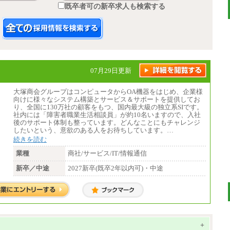
既卒者可の新卒求人も検索する
07月29日更新
大塚商会グループはコンピュータからOA機器をはじめ、企業様
向けに様々なシステム構築とサービス＆サポートを提供してお
り、全国に130万社の顧客をもつ、国内最大級の独立系SIです。
社内には「障害者職業生活相談員」が約10名いますので、入社
後のサポート体制も整っています。どんなことにもチャレンジ
したいという、意欲のある人をお待ちしています。…
続きを読む
業種
商社/サービス/IT/情報通信
新卒／中途
2027新卒(既卒2年以内可)・中途
+