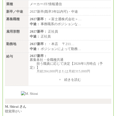
業種
メーカー/IT/情報通信
新卒／中途
2027新卒(既卒3年以内可)・中途
募集職種
2027新卒：
＜富士通株式会社＞…
中途：
事務職系のポジションな…
雇用形態
2027新卒：
正社員
中途：
正社員
勤務地
2027新卒：
・本店 〒211…
中途：
ポジションによって勤務…
2027新卒：
給与
募集各社・全職種共通
担う職責に応じて決定【2026年1月時点（予
定）】
月給284,000円または月給315,000円
※入社後早期から、自律的な業務遂行が求めら
+ 続きを読む
れる職務を担う方については、月額給与315,000円で
す。
なお、高度なスキルや専門性を持ち、より高
い職責を担う方については、さらに高い金額を個別
に設定します。
※習熟度を上げるための育成が一定期間必要で
上司の指示に基づき職務を遂行する方については、
M. Shirai さん
月額給与284,000円となります。
聴覚障がい
※個別に設定する給与については、選考の過程