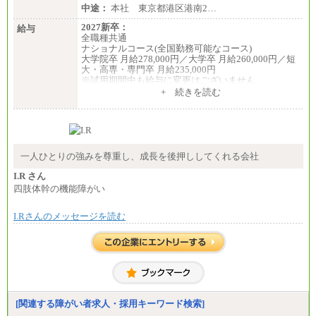
中途：
本社 東京都港区港南2…
2027新卒：
給与
全職種共通
ナショナルコース(全国勤務可能なコース)
大学院卒 月給278,000円／大学卒 月給260,000円／短
大・高専・専門卒 月給235,000円
※試用期間中も給与に変更はございません
+ 続きを読む
エリアコース(一定地域であれば移動可能なコース)
大学院卒 月給264,000円／大学卒 月給250,000円／短
大・高専・専門卒 月給225,000円
※試用期間中も給与に変更はございません
中途：
月給：250,000円～400,000円
一人ひとりの強みを尊重し、成長を後押ししてくれる会社
想定年収：4,000,000円～6,000,000円
※試用期間中も給与に変更はございません。
I.R さん
四肢体幹の機能障がい
I.Rさんのメッセージを読む
[関連する障がい者求人・採用キーワード検索]