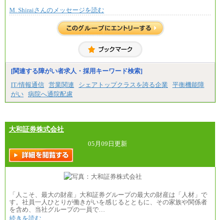
で決定していきます。
M. Shiraiさんのメッセージを読む
※上記に加え、所定労働時間外に勤務をした場
合には、時間外勤務手当を支給します。
※試用期間中も給与に変更はございません。
中途：
＜募集各社・全職種共通＞
月給21万円以上～
※試用期間中の給与に変更はありません。
[関連する障がい者求人・採用キーワード検索]
※経験・能力を考慮し、当社規定により決定いたし
IT/情報通信
営業関連
シェアトップクラスを誇る企業
平衡機能障
ます。
がい
病院へ通院配慮
大和証券株式会社
05月09日更新
「人こそ、最大の財産」大和証券グループの最大の財産は「人材」で
す。社員一人ひとりが働きがいを感じるとともに、その家族や関係者
を含め、当社グループの一員で…
続きを読む