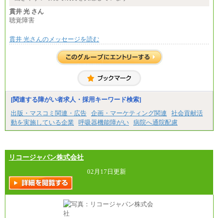
■(株)JTBパブリッシング ※2027年新卒募集終了
貫井 光 さん
総合職 月給271,000円
聴覚障害
■(株)JTBビジネストラベルソリューションズ
貫井 光さんのメッセージを読む
総合職 月給220,000～230,000円＋地域間調整給
エリア総合職 月給206,000円～214,000＋地域間調
整給
※詳細はJTBキャリアサイトよりご確認ください。
■(株)JTBコミュニケーションデザイン
総合職 月給230,000円
みなし残業手当：20,000円（一律支給）※みなし
残業手当の残業時間は10.43時間。
[関連する障がい者求人・採用キーワード検索]
※超過勤務手当：みなし残業時間を超える残業時
出版・マスコミ関連・広告
企画・マーケティング関連
社会貢献活
間に応じて、時間外手当等を支給。
動を実施している企業
呼吸器機能障がい
病院へ通院配慮
エリアサポート職 月給188,000円
※超過勤務手当：残業時間については全額時間外
手当を支給。
リコージャパン株式会社
■（株）JTBグローバルマーケティング＆トラベル
総合職 月給242,000円＋地域間調整給
訪日事業職 月給202,000～227,000円＋地域間調整
02月17日更新
給
※詳細はJTBキャリアサイトよりご確認ください。
■(株)JTBビジネストランスフォーム
総合職 月給205,000～225,000円＋地域間調整給
エリア総合職 月給185,000円＋地域間調整給