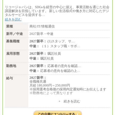
※詳細はJTBキャリアサイトよりご確認ください。
リコージャパンは、SDGsを経営の中心に据え、事業活動を通じた社会
■(株)JTBデータサービス ※2027年新卒募集終了
課題解決を目指しています。 新しい生活様式や働き方に対応したデジ
総合職 月給186,000～194,000円＋地域手当
タルサービスを提供する…
※詳細はJTBキャリアサイトよりご確認ください。
続きを読む
■I&Jデジタルイノベーション(株)
業種
商社/IT/情報通信
総合職 月給224,500～242,600円＋地域手当
※詳細はJTBキャリアサイトよりご確認ください。
新卒／中途
2027新卒・中途
＜有期社員コース＞
募集職種
2027新卒：
(1)スタッフ、サ…
■(株)JTBビジネストランスフォーム
中途：
（１）スタッフ職・サポ…
有期契約職 月給185,000～195,000円
※詳細はJTBキャリアサイトよりご確認ください。
雇用形態
2027新卒：
嘱託社員
中途：
嘱託社員
■(株)JTBパブリッシング ※2027年新卒募集終了
総合職 月給241,000円
勤務地
2027新卒：
応募者の意向を確認…
中途：
中途：
応募者の意向を確認の上…
①月給227,000円以上
②月給212,000円以上
2027新卒：
給与
③月給172,500円以上
全職種共通
④月給23万円～37万円
月給 180,000円～250,000円
⑤月給20万円～25万円
※採用選考合格後の採用内定通知時にお伝えします
⑥月給33万円～48万円
※勤務地によって異なります
⑦月給271,000円以上
⑧～⑮月給200,000円〜月給400,000円
中途：
+ 続きを読む
⑯月給185,000円以上
全職種共通
⑰月給237,000円以上
月給 200,000円～250,000円
⑱月給212,000円以上
入社時の処遇は経験・能力を考慮の上、当社規程に
⑲東京：月給202,000 円以上 、京都：月給193,000 円