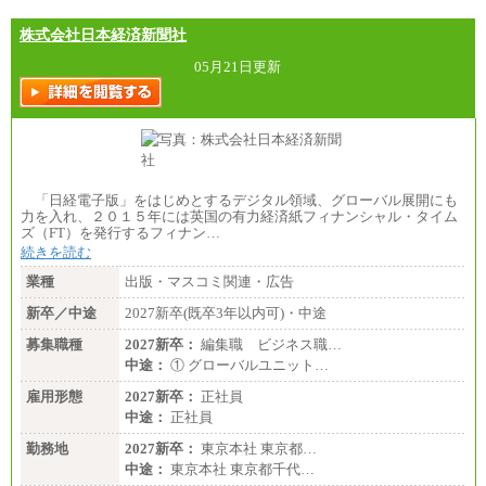
株式会社日本経済新聞社
05月21日更新
「日経電子版」をはじめとするデジタル領域、グローバル展開にも
力を入れ、２０１５年には英国の有力経済紙フィナンシャル・タイム
ズ（FT）を発行するフィナン…
続きを読む
業種
出版・マスコミ関連・広告
新卒／中途
2027新卒(既卒3年以内可)・中途
募集職種
2027新卒：
編集職 ビジネス職…
中途：
① グローバルユニット…
雇用形態
2027新卒：
正社員
中途：
正社員
勤務地
2027新卒：
東京本社 東京都…
中途：
東京本社 東京都千代…