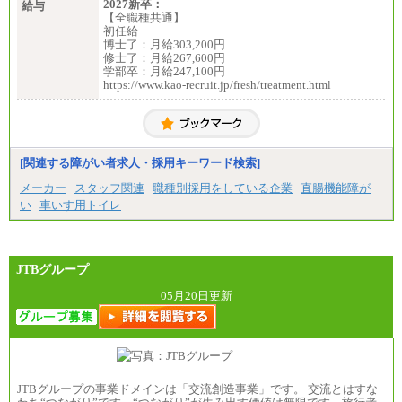
2027新卒：
給与
【全職種共通】
初任給
博士了：月給303,200円
修士了：月給267,600円
学部卒：月給247,100円
https://www.kao-recruit.jp/fresh/treatment.html
[関連する障がい者求人・採用キーワード検索]
メーカー
スタッフ関連
職種別採用をしている企業
直腸機能障が
い
車いす用トイレ
JTBグループ
05月20日更新
JTBグループの事業ドメインは「交流創造事業」です。 交流とはすな