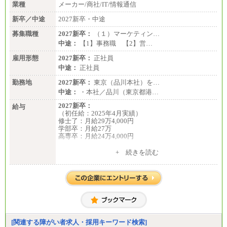
業種
メーカー/商社/IT/情報通信
新卒／中途
2027新卒・中途
募集職種
2027新卒：
（１）マーケティン…
中途：
【1】事務職 【2】営…
雇用形態
2027新卒：
正社員
中途：
正社員
勤務地
2027新卒：
東京（品川本社）を…
中途：
・本社／品川（東京都港…
2027新卒：
給与
（初任給：2025年4月実績）
修士了：月給29万4,000円
学部卒：月給27万
高専卒：月給24万4,000円
+ 続きを読む
中途：
月給 250,000円～350,000円
想定年収 420万円～600万円
入社時の処遇（基本給・賞与）は経験・スキルを考
慮の上、当社規程に従い決定いたします。
経験・スキルによっては、記載額を超える場合もあ
ります。
※試用期間中も給与に変更はございません。
[関連する障がい者求人・採用キーワード検索]