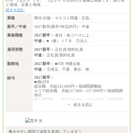
わち“つながり”です。“つながり”が生み出す価値は無限です。旅行者
と地域、企業と地域、…
続きを読む
業種
商社/出版・マスコミ関連・広告…
新卒／中途
2027新卒(既卒3年以内可)・中途
募集職種
2027新卒：
各社・各コースによ…
中途：
■（株）ＪＴＢ ①法人…
雇用形態
2027新卒：
正社員/契約社員
中途：
正社員/契約社員
勤務地
2027新卒：
■JTB 沖縄を除…
中途：
①埼玉、千葉、東京、神…
2027新卒：
給与
■(株)JTB
総合職 月給242,000円＋地域間調整給
エリア総合職 月給217,000～227,000円＋地域間調
整給
個人専門職 月給202,000～202,000円＋地域間調
整給
+ 続きを読む
※詳細はJTBキャリアサイトよりご確認ください。
■(株)JTB商事
総合職 月給208,000～235,000円
エリア総合職 月給180,000～205,000円＋地域手当
※詳細はJTBキャリアサイトよりご確認ください。
働きやすい環境で成長を実感しています！