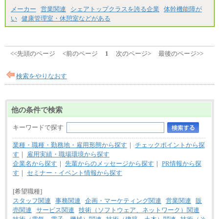
メーカー
営業関連
シェアトップクラスを誇る企業
体幹機能障が
い
健康管理室・休憩室などがある
<<先頭のページ
<前のページ
1
次のページ>
最後のページ>>
検索をやりなおす
他の条件で検索
キーワードで探す
業種・職種・勤務地・雇用形態から探す
｜
チェックポイントから探
す
｜
雇用実績・職場環境から探す
企業名から探す
｜
先輩からのメッセージから探す
｜
PR情報から探
す
｜
セミナー・イベント情報から探す
[希望職種]
スタッフ関連
事務関連
企画・マーケティング関連
営業関連
販
売関連
サービス関連
技術（ソフトウェア、ネットワーク）関連