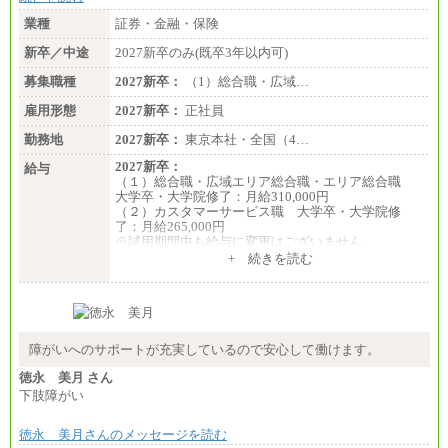
業種
証券・金融・保険
新卒／中途
2027新卒のみ(既卒3年以内可)
募集職種
2027新卒：
（1）総合職・広域…
雇用形態
2027新卒：
正社員
勤務地
2027新卒：
東京本社・全国（4…
2027新卒：
給与
（１）総合職・広域エリア総合職・エリア総合職
大学卒・大学院修了：月給310,000円
（２）カスタマーサービス職 大学卒・大学院修
了：月給265,000円
※試用期間中も給与に変更はございません
+ 続きを読む
障がいへのサポートが充実しているので安心して働けます。
徳永 美月 さん
下肢障がい
徳永 美月さんのメッセージを読む