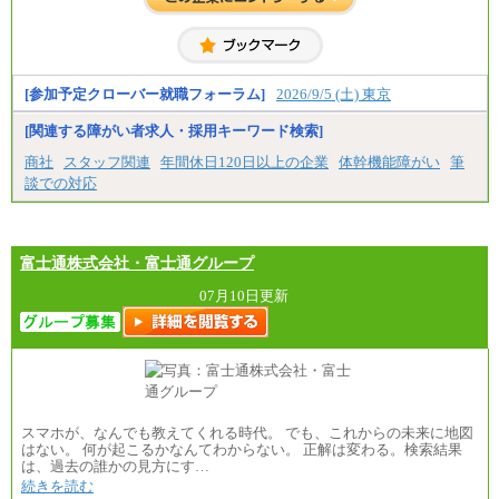
より決定します。
以上
具体的な金額は採用選考合格後に採用内定通知時に
⑳月給205,000円以上
お伝えします。
㉑月給185,000 円以上
㉒月給185,000 円以上
㉓月給224,500円以上
[参加予定クローバー就職フォーラム]
2026/9/5 (土) 東京
※全コース共通※ 能力・経験・勤務地などにより
異なります
※試用期間中も給与に変更はございません。
[関連する障がい者求人・採用キーワード検索]
商社
スタッフ関連
年間休日120日以上の企業
体幹機能障がい
筆
談での対応
富士通株式会社・富士通グループ
07月10日更新
スマホが、なんでも教えてくれる時代。 でも、これからの未来に地図
はない。 何が起こるかなんてわからない。 正解は変わる。検索結果
は、過去の誰かの見方にす…
続きを読む