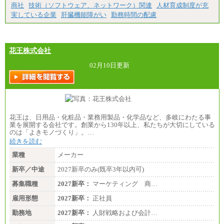
商社
技術（ソフトウェア、ネットワーク）関連
人材育成制度が充
実している企業
肝臓機能障がい
勤務時間の配慮
花王株式会社
02月10日更新
花王は、日用品・化粧品・業務用製品・化学品など、多岐にわたる事
業を展開する会社です。創業から130年以上、私たちが大切にしている
のは「よきモノづくり」。…
続きを読む
業種
メーカー
新卒／中途
2027新卒のみ(既卒3年以内可)
募集職種
2027新卒：
マーケティング 商…
雇用形態
2027新卒：
正社員
勤務地
2027新卒：
人財戦略および会計…