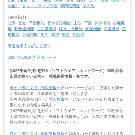
技術（電気、電子、機械）関連
技術（建築、土木）関連
技術（そ
の他）
クリエイティブ関連
専門職関連
その他
[雇用実績]
視覚
聴覚
平衡機能
音声言語機能
上肢
下肢
体幹機能
心臓機
能
呼吸器機能
じん臓機能
ぼうこう機能
直腸機能
小腸機能
免
疫機能
肝臓機能
知的
精神
発達
その他
障害者求人を詳しく探す
2027年以降新卒 特設ページ
[2027年新卒採用]技術（ソフトウェア、ネットワーク）関連,和歌
山県の障がい者求人・就職採用情報一覧です。
障がい者の採用・転職支援
のクローバーナビなら、充実した障が
い者就職支援、仕事情報をご提供いたします。
応募者の障害に応じた
求人検索
や、アルバイトから正社員まで充
実した求人情報を掲載中！
[2027年新卒採用]技術（ソフトウェア、ネットワーク）関連,和歌
山県の障がい者求人・就職採用情報をはじめ、人気企業の求人情
報を探すならクローバーナビをどうぞ。
障がい者の採用・転職支援情報
や就職サポート情報をお届けする