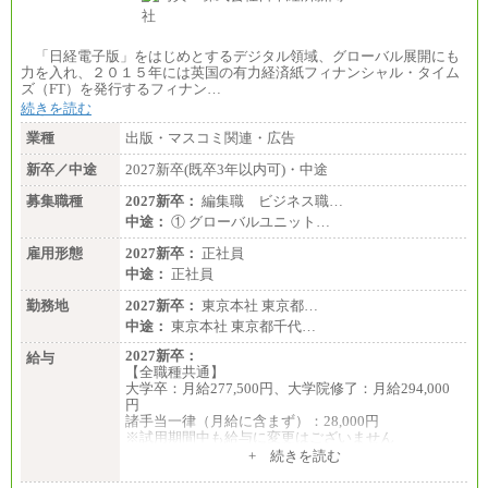
「日経電子版」をはじめとするデジタル領域、グローバル展開にも
力を入れ、２０１５年には英国の有力経済紙フィナンシャル・タイム
ズ（FT）を発行するフィナン…
続きを読む
業種
出版・マスコミ関連・広告
新卒／中途
2027新卒(既卒3年以内可)・中途
募集職種
2027新卒：
編集職 ビジネス職…
中途：
① グローバルユニット…
雇用形態
2027新卒：
正社員
中途：
正社員
勤務地
2027新卒：
東京本社 東京都…
中途：
東京本社 東京都千代…
2027新卒：
給与
【全職種共通】
大学卒：月給277,500円、大学院修了：月給294,000
円
諸手当一律（月給に含まず）：28,000円
※試用期間中も給与に変更はございません
中途：
+ 続きを読む
【全職種共通】
月給370,000円～