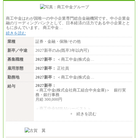
商工中金はわが国唯一の中小企業専門総合金融機関です。中小企業金
融のリーディングバンクとして、日本経済の活力である中小企業とと
もに歩んでいます。 商工中金…
続きを読む
業種
証券・金融・保険/その他
新卒／中途
2027新卒のみ(既卒3年以内可)
募集職種
2027新卒：
＜商工中金(株式会…
雇用形態
2027新卒：
正社員
勤務地
2027新卒：
＜商工中金(株式会…
2027新卒：
給与
＜商工中金(株式会社商工組合中央金庫)＞ 銀行実
務・銀行事務
月給 300,000円
＜商工中金MIRAIハーベスト＞
月給 230,000円
+ 続きを読む
※試用期間中も給与に変更はございません