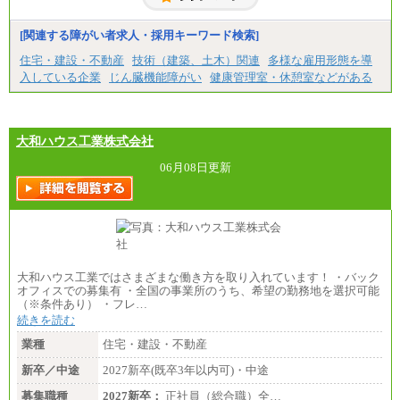
短大・高専卒/月給216,000円～243,000円
■特定職員※
[関連する障がい者求人・採用キーワード検索]
大学院卒/月給234,000円～263,000円
大学卒/月給219,000円～246,000円
住宅・建設・不動産
技術（建築、土木）関連
多様な雇用形態を導
短大・高専卒/月給197,000円～222,000円
入している企業
じん臓機能障がい
健康管理室・休憩室などがある
※拠点型職員、特定職員の給与は、生活の拠点が定
まることによるメリットおよび地域ごとの生計費な
どの地域差指数を勘案して拠点ごとに定めていま
す。
大和ハウス工業株式会社
中途：
全職種共通
06月08日更新
月給制
226,600円～390,100円（勤務地域等により異なりま
す）
・ご経験やスキルを考慮し、選考の中で決定いたし
ます。
・試用期間中も同額支給します。
大和ハウス工業ではさまざまな働き方を取り入れています！ ・バック
オフィスでの募集有 ・全国の事業所のうち、希望の勤務地を選択可能
（※条件あり） ・フレ…
続きを読む
業種
住宅・建設・不動産
新卒／中途
2027新卒(既卒3年以内可)・中途
募集職種
2027新卒：
正社員（総合職）全…