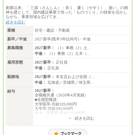
創業以来、「 三箴（さんしん）－良く、廉く（やすく）、速い」の精
神を礎として、国内建設事業で培った「ものづくり」の技術を活かし
ながら、事業領域を広げてき…
続きを読む
業種
住宅・建設・不動産
新卒／中途
2027新卒(既卒3年以内可)・中途
募集職種
2027新卒：
（1）事務（2）土…
中途：
（1）事務（2）土木（…
雇用形態
2027新卒：
正社員
中途：
正社員
勤務地
2027新卒：
本支店および全国（…
中途：
北海道／宮城県／埼玉県…
2027新卒：
給与
全職種共通（2026年4月実績）
■全国型職員
大学院卒/月給320,000円
大学卒/月給300,000円
短大・高専卒/月給270,000円
+ 続きを読む
■拠点型職員※
大学院卒/月給256,000円～288,000円
大学卒/月給240,000円～270,000円