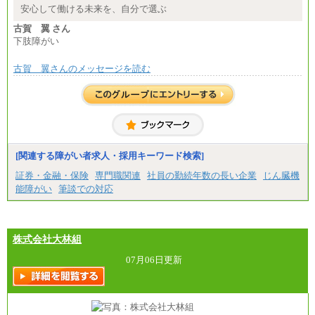
安心して働ける未来を、自分で選ぶ
古賀 翼 さん
下肢障がい
古賀 翼さんのメッセージを読む
[関連する障がい者求人・採用キーワード検索]
証券・金融・保険
専門職関連
社員の勤続年数の長い企業
じん臓機
能障がい
筆談での対応
株式会社大林組
07月06日更新