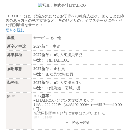
■(株)JTBビジネストランスフォーム
総合職 月給205,000～225,000円＋地域間調整給
エリア総合職 月給185,000円＋地域間調整給
LITALICOでは、発達が気になるお子様への教育支援や、働くことに障
※詳細はJTBキャリアサイトよりご確認ください。
害のある方への就労支援など、そのひとりのライフステージに合わせ
た個別最適なサービス…
■(株)JTBデータサービス ※2027年新卒募集終了
総合職 月給186,000～194,000円＋地域手当
続きを読む
※詳細はJTBキャリアサイトよりご確認ください。
業種
サービス/その他
■I&Jデジタルイノベーション(株)
新卒／中途
2027新卒・中途
総合職 月給224,500～242,600円＋地域手当
※詳細はJTBキャリアサイトよりご確認ください。
募集職種
2027新卒：
■対人支援員業務 …
＜有期社員コース＞
中途：
(1)LITALICO…
■(株)JTBビジネストランスフォーム
雇用形態
有期契約職 月給185,000～195,000円
2027新卒：
正社員
※詳細はJTBキャリアサイトよりご確認ください。
中途：
正社員/契約社員
■(株)JTBパブリッシング ※2027年新卒募集終了
勤務地
2027新卒：
■対人支援員 ①北…
総合職 月給241,000円
中途：
(1)北海道、宮城、栃…
中途：
①月給227,000円以上
2027新卒：
給与
②月給212,000円以上
■LITALICOレジデンス支援スタッフ
③月給172,500円以上
月給：202,000円（本給192,000円＋一律LP手当10,00
④月給23万円～37万円
0円）
⑤月給20万円～25万円
※試用期間中も給与に変更はございません
⑥月給33万円～48万円
※月収目安
⑦月給271,000円以上
月給：202,000円
+ 続きを読む
⑧～⑮月給200,000円〜月給400,000円
夜勤手当：28,000円（月4回）※1回7,000円、実際の
⑯月給185,000円以上