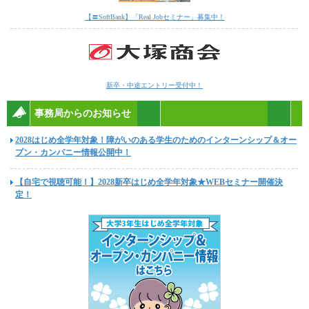
【〓SoftBank】「Real Jobセミナー」募集中！
新卒・中途エントリー受付中！
事務局からのお知らせ
2028はじめ全学年対象！障がいのある学生のためのインターンシップ＆オー
プン・カンパニー情報公開中！
【自宅で視聴可能！】2028新卒はじめ全学年対象★WEBセミナー開催決
定！