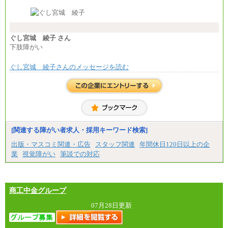
※経験・能力等を考慮の上、当社規定により決定し
ます。
※試用期間中も給与に変更はございません。
※想定年収 6,000,000円～（住居費補助、子手当など
の各種手当を含む金額です）
ぐし宮城 綾子 さん
下肢障がい
ぐし宮城 綾子さんのメッセージを読む
[関連する障がい者求人・採用キーワード検索]
出版・マスコミ関連・広告
スタッフ関連
年間休日120日以上の企
業
視覚障がい
筆談での対応
商工中金グループ
07月28日更新