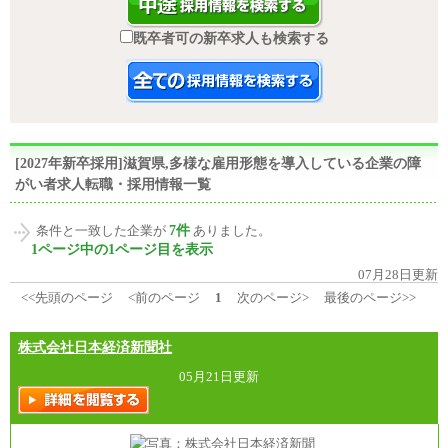
既卒者可の新卒求人も検索する
[2027年新卒採用]滋賀県,多様な雇用形態を導入している企業の障
がい者求人転職・採用情報一覧
7件
条件と一致した企業が
ありました。
1ページ中の1ページ目を表示
07月28日更新
<<先頭のページ
<前のページ
1
次のページ>
最後のページ>>
株式会社日本経済新聞社
05月21日更新