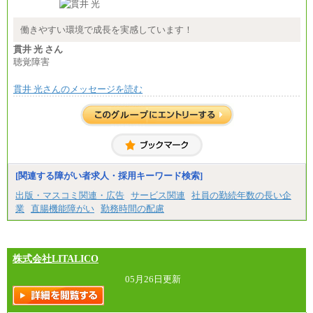
総合職 月給208,000～235,000円
エリア総合職 月給180,000～205,000円＋地域手当
※詳細はJTBキャリアサイトよりご確認ください。
働きやすい環境で成長を実感しています！
■(株)JTBパブリッシング ※2027年新卒募集終了
貫井 光 さん
総合職 月給271,000円
聴覚障害
■(株)JTBビジネストラベルソリューションズ
貫井 光さんのメッセージを読む
総合職 月給220,000～230,000円＋地域間調整給
エリア総合職 月給206,000円～214,000＋地域間調
整給
※詳細はJTBキャリアサイトよりご確認ください。
■(株)JTBコミュニケーションデザイン
総合職 月給230,000円
みなし残業手当：20,000円（一律支給）※みなし
残業手当の残業時間は10.43時間。
[関連する障がい者求人・採用キーワード検索]
※超過勤務手当：みなし残業時間を超える残業時
出版・マスコミ関連・広告
サービス関連
社員の勤続年数の長い企
間に応じて、時間外手当等を支給。
業
直腸機能障がい
勤務時間の配慮
エリアサポート職 月給188,000円
※超過勤務手当：残業時間については全額時間外
手当を支給。
株式会社LITALICO
■（株）JTBグローバルマーケティング＆トラベル
総合職 月給242,000円＋地域間調整給
訪日事業職 月給202,000～227,000円＋地域間調整
05月26日更新
給
※詳細はJTBキャリアサイトよりご確認ください。