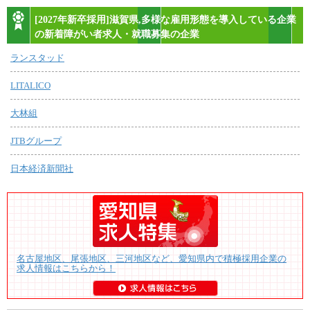
[2027年新卒採用]滋賀県,多様な雇用形態を導入している企業
の新着障がい者求人・就職募集の企業
ランスタッド
LITALICO
大林組
JTBグループ
日本経済新聞社
名古屋地区、尾張地区、三河地区など、愛知県内で積極採用企業の
求人情報はこちらから！