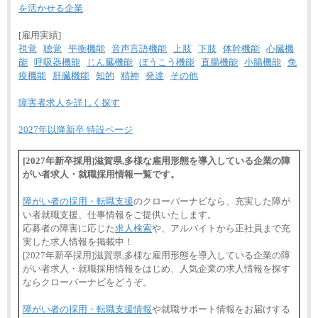
を活かせる企業
[雇用実績]
視覚
聴覚
平衡機能
音声言語機能
上肢
下肢
体幹機能
心臓機
能
呼吸器機能
じん臓機能
ぼうこう機能
直腸機能
小腸機能
免
疫機能
肝臓機能
知的
精神
発達
その他
障害者求人を詳しく探す
2027年以降新卒 特設ページ
[2027年新卒採用]滋賀県,多様な雇用形態を導入している企業の障
がい者求人・就職採用情報一覧です。
障がい者の採用・転職支援
のクローバーナビなら、充実した障が
い者就職支援、仕事情報をご提供いたします。
応募者の障害に応じた
求人検索
や、アルバイトから正社員まで充
実した求人情報を掲載中！
[2027年新卒採用]滋賀県,多様な雇用形態を導入している企業の障
がい者求人・就職採用情報をはじめ、人気企業の求人情報を探す
ならクローバーナビをどうぞ。
障がい者の採用・転職支援情報
や就職サポート情報をお届けする