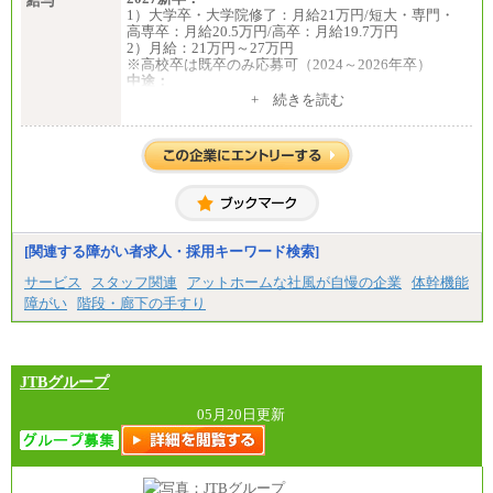
給与
1）大学卒・大学院修了：月給21万円/短大・専門・
高専卒：月給20.5万円/高卒：月給19.7万円
2）月給：21万円～27万円
※高校卒は既卒のみ応募可（2024～2026年卒）
中途：
1）月給：21万円～25万円
+ 続きを読む
2）月給：21万円～27万円
[関連する障がい者求人・採用キーワード検索]
サービス
スタッフ関連
アットホームな社風が自慢の企業
体幹機能
障がい
階段・廊下の手すり
JTBグループ
05月20日更新