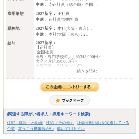
中途：
①正社員（総合職）全国…
雇用形態
2027新卒：
正社員
中途：
正社員/契約社員
勤務地
2027新卒：
本社(大阪・東京)…
中途：
本社(大阪・東京)：2…
2027新卒：
給与
【正社員】
[全国社員]
高専・専門学校卒／月給348,000円～
大卒／月給350,000円～
大学院卒／月給362,000円～
[地域社員]月給295,000円～
+ 続きを読む
中途：
【正社員】
[全国社員]月給348,000円～
[地域社員]月給295,000円～
※試用期間中も給与に変更はございません
【契約社員】月給200,000円～
[関連する障がい者求人・採用キーワード検索]
住宅・建設・不動産
技術（その他）
社会貢献活動を実施している
企業
ぼうこう機能障がい
車いす用トイレ