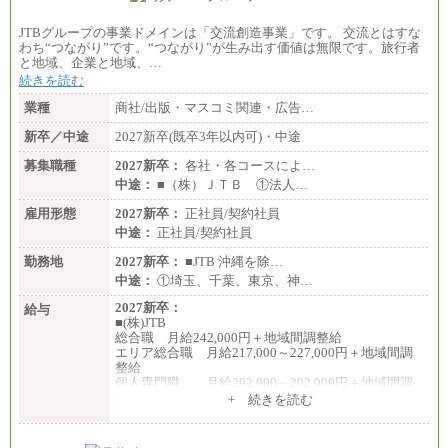
JTBグループの事業ドメインは「交流創造事業」です。 交流とはすな
わち“つながり”です。“つながり”が生み出す価値は無限です。旅行者
と地域、企業と地域、…
続きを読む
業種
商社/出版・マスコミ関連・広告…
新卒／中途
2027新卒(既卒3年以内可)・中途
募集職種
2027新卒：
各社・各コースによ…
中途：
■（株）ＪＴＢ ①法人…
雇用形態
2027新卒：
正社員/契約社員
中途：
正社員/契約社員
勤務地
2027新卒：
■JTB 沖縄を除…
中途：
①埼玉、千葉、東京、神…
2027新卒：
給与
■(株)JTB
総合職 月給242,000円＋地域間調整給
エリア総合職 月給217,000～227,000円＋地域間調
整給
個人専門職 月給202,000～202,000円＋地域間調
整給
+ 続きを読む
※詳細はJTBキャリアサイトよりご確認ください。
■(株)JTB商事