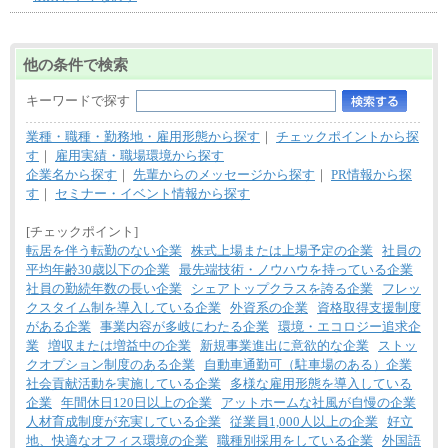
他の条件で検索
キーワードで探す
業種・職種・勤務地・雇用形態から探す
｜
チェックポイントから探
す
｜
雇用実績・職場環境から探す
企業名から探す
｜
先輩からのメッセージから探す
｜
PR情報から探
す
｜
セミナー・イベント情報から探す
[チェックポイント]
転居を伴う転勤のない企業
株式上場または上場予定の企業
社員の
平均年齢30歳以下の企業
最先端技術・ノウハウを持っている企業
社員の勤続年数の長い企業
シェアトップクラスを誇る企業
フレッ
クスタイム制を導入している企業
外資系の企業
資格取得支援制度
がある企業
事業内容が多岐にわたる企業
環境・エコロジー追求企
業
増収または増益中の企業
新規事業進出に意欲的な企業
ストッ
クオプション制度のある企業
自動車通勤可（駐車場のある）企業
社会貢献活動を実施している企業
多様な雇用形態を導入している
企業
年間休日120日以上の企業
アットホームな社風が自慢の企業
人材育成制度が充実している企業
従業員1,000人以上の企業
好立
地、快適なオフィス環境の企業
職種別採用をしている企業
外国語