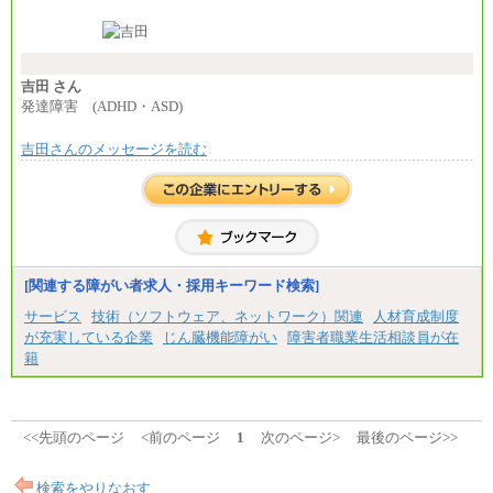
夜勤回数により変動
⑰月給237,000円以上
東京都居住支援特別手当：20,000円（※支給期間・
⑱月給212,000円以上
条件あり）
⑲東京：月給202,000 円以上 、京都：月給193,000 円
---
以上
計：250,000円
⑳月給205,000円以上
吉田 さん
㉑月給185,000 円以上
■その他職種共通
発達障害 (ADHD・ASD)
㉒月給185,000 円以上
月給：25万3,400円～
㉓月給224,500円以上
※固定残業代20時間分を手当に含む(33,900円～)
※全コース共通※ 能力・経験・勤務地などにより
吉田さんのメッセージを読む
※20時間を超過した場合は別途支給
異なります
※試用期間中も給与に変更はございません
※試用期間中も給与に変更はございません。
中途：
(1)(2)月給：25万3400円～28万5900円
※固定残業代20時間分を手当に含む(33,900円～38,20
0円)
※20時間を超過した場合は別途支給
※試用期間中も給与に変更はございません
[関連する障がい者求人・採用キーワード検索]
サービス
技術（ソフトウェア、ネットワーク）関連
人材育成制度
が充実している企業
じん臓機能障がい
障害者職業生活相談員が在
籍
<<先頭のページ
<前のページ
1
次のページ>
最後のページ>>
検索をやりなおす