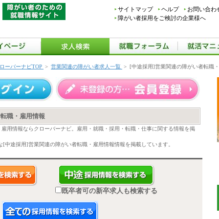
サイトマップ
ヘルプ
お問い合わ
障がい者採用をご検討の企業様へ
ローバーナビTOP
>
営業関連の障がい者求人一覧
>
[中途採用]営業関連の障がい者転職
者転職・雇用情報
職・雇用情報ならクローバーナビ。雇用・就職・採用・転職・仕事に関する情報を掲
な[中途採用]営業関連の障がい者転職・雇用情報情報を掲載しています。
既卒者可の新卒求人も検索する