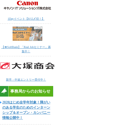
1Dayイベント【8/12〆切！】
【〓SoftBank】「Real Jobセミナー」募
集中！
新卒・中途エントリー受付中！
事務局からのお知らせ
2028はじめ全学年対象！障がい
のある学生のためのインターン
シップ＆オープン・カンパニー
情報公開中！