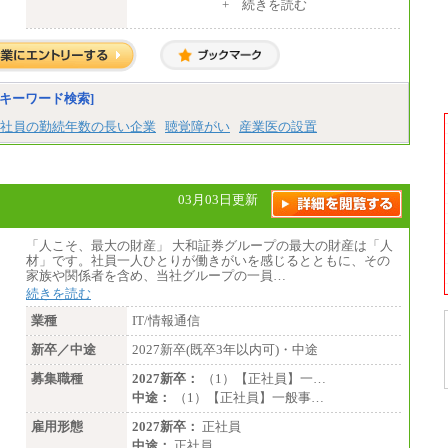
(3) アシスタントスタッフ 日給9,800円～12,
+ 続きを読む
500円（※2）
※１ 試用期間６か月（試用期間中も給与
に変更はございません）
※２ 勤務地により異なります
中途：
（1) 総合職 （院了）月給274,862円～／
キーワード検索]
（大学卒）月給245,000円～（※1）
(2) エリア総合職 月給233,410円～（※1）
社員の勤続年数の長い企業
聴覚障がい
産業医の設置
(3) アシスタントスタッフ 日給9,800円～12,
500円（※2）
※１ 試用期間６か月（試用期間中も給与
に変更なし）
※２ 勤務地により異なる
03月03日更新
「人こそ、最大の財産」 大和証券グループの最大の財産は「人
材」です。社員一人ひとりが働きがいを感じるとともに、その
家族や関係者を含め、当社グループの一員…
続きを読む
業種
IT/情報通信
新卒／中途
2027新卒(既卒3年以内可)・中途
募集職種
2027新卒：
（1）【正社員】一…
中途：
（1）【正社員】一般事…
雇用形態
2027新卒：
正社員
中途：
正社員