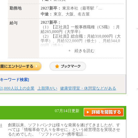
勤務地
2027新卒：
東京本社（最寄駅「…
中途：
東京、大阪、名古屋
2027新卒：
給与
（1）【正社員】一般事務職種（CS職）：月
給265,000円（大学卒）
（2）【正社員】総合職：月給310,000円（大
学卒）、月給322,000円（修士）、月給344,0
00円（博士）
+ 続きを読む
※見習期間（試用期間、3か月）も給与に変
更はございません。
※一般事務職種（CS職）の大学院修了者は大
学卒の金額を最低額とし、
経験・能力を考慮のうえ、当社規程に基づき
決定いたします。
キーワード検索]
中途：
下記は新卒採用の給与です。経験者採用の場
1,000人以上の企業
上肢障がい
健康管理室・休憩室などがある
合、下記を再下限としてご経験に応じた金額
となります。
（1）【正社員】一般事務職種（CS職）：月
給255,000円（大学卒）
07月14日更新
（2）【正社員】総合職：月給300,000円（大
学卒）
創業以来、ソフトバンクは様々な発展を遂げてきましたが、す
※試用期間も同額
べては「情報革命で人々を幸せに」という経営理念を実現させ
るためでした。 「ソフトバンク=携帯電話…