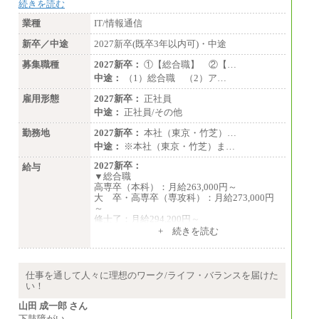
続きを読む
業種
IT/情報通信
新卒／中途
2027新卒(既卒3年以内可)・中途
募集職種
2027新卒：
①【総合職】 ②【…
中途：
（1）総合職 （2）ア…
雇用形態
2027新卒：
正社員
中途：
正社員/その他
勤務地
2027新卒：
本社（東京・竹芝）…
中途：
※本社（東京・竹芝）ま…
2027新卒：
給与
▼総合職
高専卒（本科）：月給263,000円～
大 卒・高専卒（専攻科）：月給273,000円
～
修士了：月給294,200円～
博士了：月給304,800円～
+ 続きを読む
※卓越した能力、高度な技術や実績をお持ち
の方で、それらを入社後の実業務において発
揮できると認められる場合は、 上記の給与に
仕事を通して人々に理想のワーク/ライフ・バランスを届けた
関わらず個別設定することがあります
い！
▼アソシエイト職
山田 成一郎 さん
月給235,000円
下肢障がい