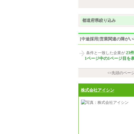
都道府県絞り込み
[中途採用]営業関連の障が
23
条件と一致した企業が
1ページ中の1ページ目を
<<先頭のペー
株式会社アイシン