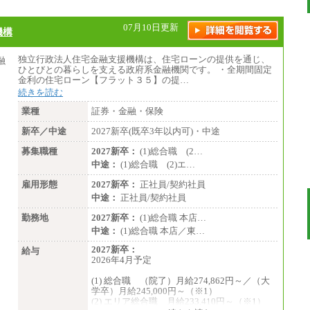
中途：
（１）（２）
07月10日更新
機構
月給：270,000円～
想定年収：490万円～1,100万円
年収例：
独立行政法人住宅金融支援機構は、住宅ローンの提供を通じ、
・610万円/28歳・月給34万円
ひとびとの暮らしを支える政府系金融機関です。 ・全期間固定
・1,090万円/38歳・月給59万円 *残業代・
金利の住宅ローン【フラット３５】の提…
家族手当対象外
続きを読む
（３）
業種
証券・金融・保険
月給：190,000円～
想定年収：340万円～610万円
新卒／中途
2027新卒(既卒3年以内可)・中途
年収例：
・460万円/28歳・月給26万円
募集職種
2027新卒：
(1)総合職 (2…
・520万円/32歳・月給29万円
中途：
(1)総合職 (2)エ…
（４）
雇用形態
2027新卒：
正社員/契約社員
月給：201,000円～
中途：
正社員/契約社員
想定年収：360万円～680万円
年収例：
勤務地
2027新卒：
(1)総合職 本店…
・520万円/32歳・月給29万円
中途：
(1)総合職 本店／東…
年収例は賞与含む、残業代・家族手当含まず
2027新卒：
給与
2026年4月予定
※キャリアや能力等を考慮の上、当社規定に
より確定します
(1) 総合職 （院了）月給274,862円～／（大
※残業手当：別途支給
学卒）月給245,000円～（※1）
※固定給に固定残業代含まず
(2) エリア総合職 月給233,410円～（※1）
※試用期間中も給与に変更なし