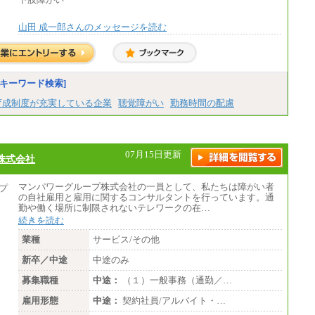
全職種2025年度実績
山田 成一郎さんのメッセージを読む
※営業職に支給するインセンティブは除く
※試用期間中も給与に変更はございません
中途：
基本月給／20万5000円以上(正社員・準社
員）
キーワード検索]
※経験、能力を考慮の上、当社規定によ
育成制度が充実している企業
聴覚障がい
勤務時間の配慮
り優遇いたします
※自己成長支援金(10,000円）を含む
※別途、Workstyle支援金(月額4,000円）
07月15日更新
株式会社
マンパワーグループ株式会社の一員として、私たちは障がい者
の自社雇用と雇用に関するコンサルタントを行っています。通
勤や働く場所に制限されないテレワークの在…
続きを読む
業種
サービス/その他
新卒／中途
中途のみ
募集職種
中途：
（１）一般事務（通勤／…
雇用形態
中途：
契約社員/アルバイト・…