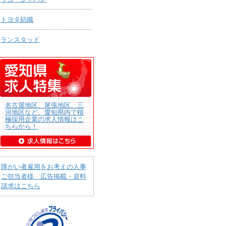
トヨタ紡織
ランスタッド
名古屋地区、尾張地区、三
河地区など、愛知県内で積
極採用企業の求人情報はこ
ちらから！
障がい者雇用をお考えの人事
ご担当者様 広告掲載・資料
請求はこちら