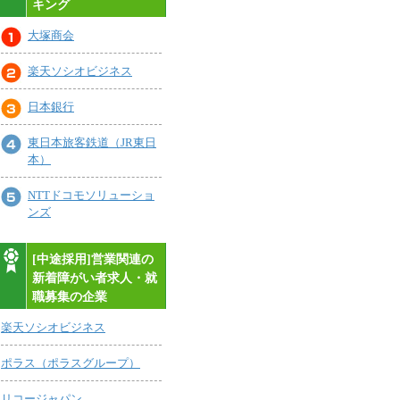
キング
大塚商会
楽天ソシオビジネス
日本銀行
東日本旅客鉄道（JR東日
本）
NTTドコモソリューショ
ンズ
[中途採用]営業関連の
新着障がい者求人・就
職募集の企業
楽天ソシオビジネス
ポラス（ポラスグループ）
リコージャパン