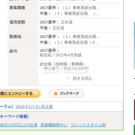
募集職種
2027新卒：
（１）事務系総合職…
中途：
（１）事務系総合職 （…
雇用形態
2027新卒：
正社員
中途：
正社員
勤務地
2027新卒：
（１）事務系総合職…
中途：
（１）事務系総合職（２…
2027新卒：
給与
初任給／2025年4月実績
総合職（技術職・事務職）
・博士修了／月給326,800円
・修士修了／月給301,000円
・大学卒／月給282,000円
+ 続きを読む
・高専卒（専攻科）／月給282,000円
・高専卒（本科）／月給256,000円
一般事務職
・博士修了、修士修了、大学卒／月給206,40
0円
ーラム]
2026/9/12 (土) 名古屋
・高専卒（専攻科）／月給206,400円
・高専卒（本科）月給197,800円
キーワード検索]
・短大卒／月給197,800円
・専門卒（2年）／月給197,800円
休日120日以上の企業
直腸機能障がい
フレックスタイム制
※試用期間中も給与に変更はございません。