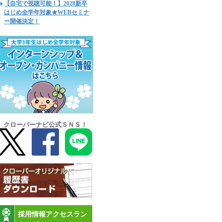
【自宅で視聴可能！】2028新卒
はじめ全学年対象★WEBセミナ
ー開催決定！
クローバーナビ公式ＳＮＳ！
採用情報アクセスラン