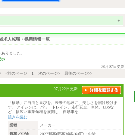
+
い者求人転職・採用情報一覧
件
ありました。
表示
08月07日更新
ジ
<前のページ
1
次のページ>
最後のページ>>
07月22日更新
「移動」に自由と喜びを。未来の地球に、美しさを届け続けま
す。 アイシンは、パワートレイン、走行安全、車体、LBSな
ど、幅広い事業領域を展開し、自動車を…
続きを読む
業種
メーカー
新卒／中途
2027新卒(既卒3年以内可)・中途