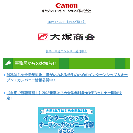
1Dayイベント【8/12〆切！】
新卒・中途エントリー受付中！
事務局からのお知らせ
2028はじめ全学年対象！障がいのある学生のためのインターンシップ＆オー
プン・カンパニー情報公開中！
【自宅で視聴可能！】2028新卒はじめ全学年対象★WEBセミナー開催決
定！