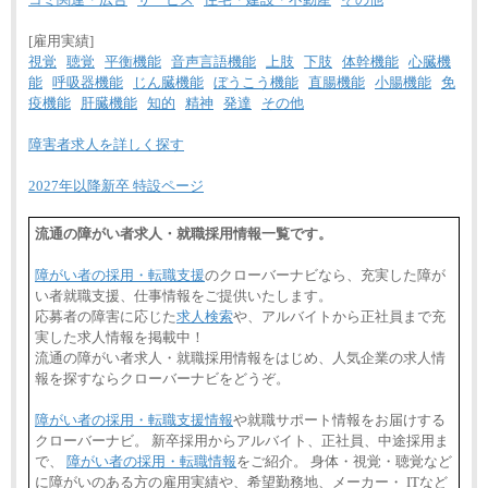
[雇用実績]
視覚
聴覚
平衡機能
音声言語機能
上肢
下肢
体幹機能
心臓機
能
呼吸器機能
じん臓機能
ぼうこう機能
直腸機能
小腸機能
免
疫機能
肝臓機能
知的
精神
発達
その他
障害者求人を詳しく探す
2027年以降新卒 特設ページ
流通の障がい者求人・就職採用情報一覧です。
障がい者の採用・転職支援
のクローバーナビなら、充実した障が
い者就職支援、仕事情報をご提供いたします。
応募者の障害に応じた
求人検索
や、アルバイトから正社員まで充
実した求人情報を掲載中！
流通の障がい者求人・就職採用情報をはじめ、人気企業の求人情
報を探すならクローバーナビをどうぞ。
障がい者の採用・転職支援情報
や就職サポート情報をお届けする
クローバーナビ。 新卒採用からアルバイト、正社員、中途採用ま
で、
障がい者の採用・転職情報
をご紹介。 身体・視覚・聴覚など
に障がいのある方の雇用実績や、希望勤務地、メーカー・ ITなど