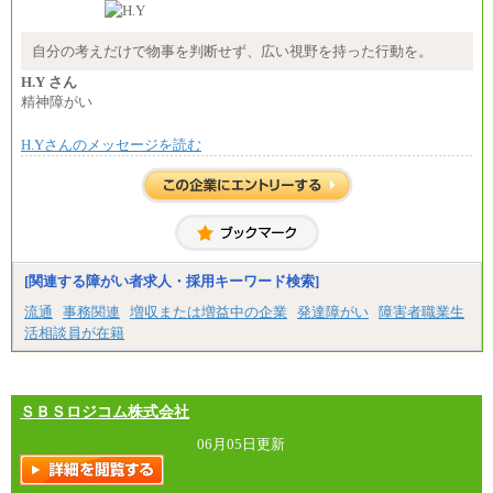
自分の考えだけで物事を判断せず、広い視野を持った行動を。
H.Y さん
精神障がい
H.Yさんのメッセージを読む
[関連する障がい者求人・採用キーワード検索]
流通
事務関連
増収または増益中の企業
発達障がい
障害者職業生
活相談員が在籍
ＳＢＳロジコム株式会社
06月05日更新