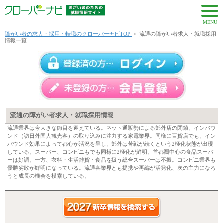
MENU
障がい者の求人・採用・転職のクローバーナビTOP
>
流通の障がい者求人・就職採用
情報一覧
流通の障がい者求人・就職採用情報
流通業界は今大きな節目を迎えている。ネット通販勢による郊外店の閉鎖、インバウ
ンド（訪日外国人観光客）の取り込みに注力する家電業界。同様に百貨店でも、イン
バウンド効果によって都心が活況を呈し、郊外は苦戦が続くという2極化状態が出現
している。スーパー、コンビニもでも同様に2極化が鮮明。首都圏中心の食品スーパ
ーは好調。一方、衣料・生活雑貨・食品を扱う総合スーパーは不振。コンビニ業界も
優勝劣敗が鮮明になっている。流通各業界とも提携や再編が活発化、次の主力になろ
うと成長の機会を模索している。