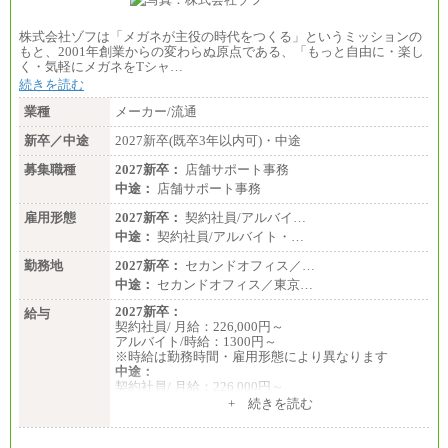
株式会社ゾフは「メガネが主役の時代をつくる」というミッションの
もと、2001年創業からの変わらぬ原点である、「もっと自由に・楽し
く・気軽にメガネをTシャ…
続きを読む
業種
メーカー/流通
新卒／中途
2027新卒(既卒3年以内可)・中途
募集職種
2027新卒：
店舗サポート事務
中途：
店舗サポート事務
雇用形態
2027新卒：
契約社員/アルバイ…
中途：
契約社員/アルバイト・…
勤務地
2027新卒：
セカンドオフィス／…
中途：
セカンドオフィス／東京…
2027新卒：
給与
契約社員/ 月給：226,000円～
アルバイト/時給：1300円～
※時給は勤務時間・雇用形態により異なります
中途：
契約社員/ 月給：226,000円～
アルバイト/時給：1300円～
+ 続きを読む
※時給は勤務時間・雇用形態により異なります