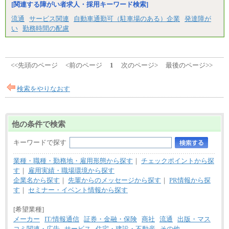
[関連する障がい者求人・採用キーワード検索]
流通
サービス関連
自動車通勤可（駐車場のある）企業
発達障が
い
勤務時間の配慮
<<先頭のページ
<前のページ
1
次のページ>
最後のページ>>
検索をやりなおす
他の条件で検索
キーワードで探す
業種・職種・勤務地・雇用形態から探す
｜
チェックポイントから探
す
｜
雇用実績・職場環境から探す
企業名から探す
｜
先輩からのメッセージから探す
｜
PR情報から探
す
｜
セミナー・イベント情報から探す
[希望業種]
メーカー
IT/情報通信
証券・金融・保険
商社
流通
出版・マス
コミ関連・広告
サービス
住宅・建設・不動産
その他