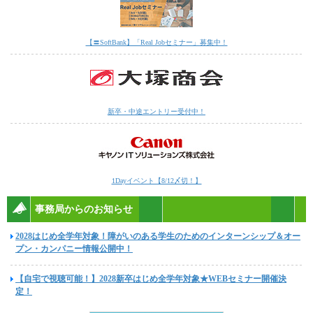
【〓SoftBank】「Real Jobセミナー」募集中！
新卒・中途エントリー受付中！
1Dayイベント【8/12〆切！】
事務局からのお知らせ
2028はじめ全学年対象！障がいのある学生のためのインターンシップ＆オー
プン・カンパニー情報公開中！
【自宅で視聴可能！】2028新卒はじめ全学年対象★WEBセミナー開催決
定！