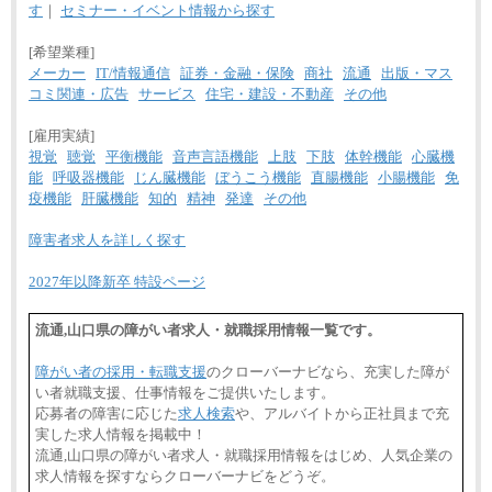
す
｜
セミナー・イベント情報から探す
[希望業種]
メーカー
IT/情報通信
証券・金融・保険
商社
流通
出版・マス
コミ関連・広告
サービス
住宅・建設・不動産
その他
[雇用実績]
視覚
聴覚
平衡機能
音声言語機能
上肢
下肢
体幹機能
心臓機
能
呼吸器機能
じん臓機能
ぼうこう機能
直腸機能
小腸機能
免
疫機能
肝臓機能
知的
精神
発達
その他
障害者求人を詳しく探す
2027年以降新卒 特設ページ
流通,山口県の障がい者求人・就職採用情報一覧です。
障がい者の採用・転職支援
のクローバーナビなら、充実した障が
い者就職支援、仕事情報をご提供いたします。
応募者の障害に応じた
求人検索
や、アルバイトから正社員まで充
実した求人情報を掲載中！
流通,山口県の障がい者求人・就職採用情報をはじめ、人気企業の
求人情報を探すならクローバーナビをどうぞ。