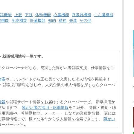
語機能
上肢
下肢
体幹機能
心臓機能
呼吸器機能
じん臓機能
腸機能
免疫機能
肝臓機能
知的
精神
発達
その他
・就職採用情報一覧です。
のクローバーナビなら、充実した障がい者就職支援、仕事情報をご
検索
や、アルバイトから正社員まで充実した求人情報を掲載中！
人・就職採用情報をはじめ、人気企業の求人情報を探すならクローバ
情報
や就職サポート情報をお届けするクローバーナビ。 新卒採用か
途採用まで、
障がい者の採用・転職情報
をご紹介。 身体・視覚・聴
用実績や、希望勤務地、メーカー・ ITなどの業種別情報、 更には
の職種情報まで、様々な条件から求人情報を検索できます。
障がい
ローバーナビへ。