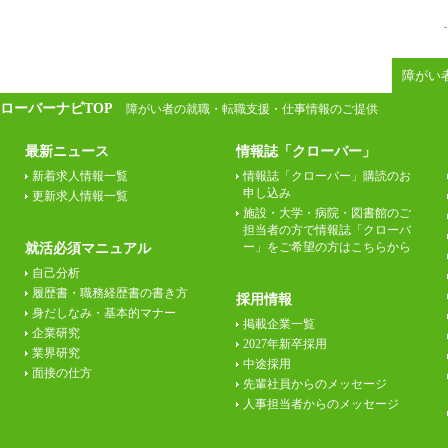
障がい
ローバーナビTOP
障がい者の就職・転職支援・仕事情報のご提供
最新ニュース
情報誌「クローバー」
新着求人情報一覧
情報誌「クローバー」購読のお
申し込み
更新求人情報一覧
施設・大学・病院・図書館のご
担当者の方で情報誌「クローバ
ー」をご希望の方はこちらから
就活必須マニュアル
自己分析
履歴書・職務経歴書の書き方
採用情報
身だしなみ・基本的マナー
掲載企業一覧
企業研究
2027年新卒採用
業界研究
中途採用
面接の仕方
先輩社員からのメッセージ
人事担当者からのメッセージ