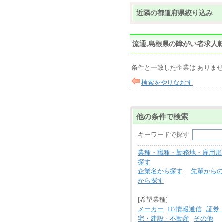
近隣の都道府県絞り込み
流通,島根県の障がい者求人
条件と一致した企業は ありま
検索をやりなおす
他の条件で検索
キーワードで探す
業種・職種・勤務地・雇用形
探す
企業名から探す
｜
先輩から
から探す
[希望業種]
メーカー
IT/情報通信
証券
宅・建設・不動産
その他