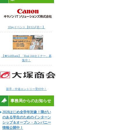
1Dayイベント【8/12〆切！】
【〓SoftBank】「Real Jobセミナー」募
集中！
新卒・中途エントリー受付中！
事務局からのお知らせ
2028はじめ全学年対象！障がい
のある学生のためのインターン
シップ＆オープン・カンパニー
情報公開中！