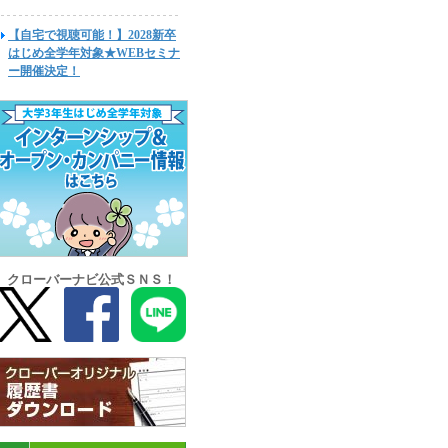
【自宅で視聴可能！】2028新卒
はじめ全学年対象★WEBセミナ
ー開催決定！
クローバーナビ公式ＳＮＳ！