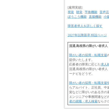
[雇用実績]
視覚
聴覚
平衡機能
音声言
ぼうこう機能
直腸機能
小
障害者求人を詳しく探す
2027年以降新卒 特設ページ
流通,島根県の障がい者求人
障がい者の採用・転職支援
提供いたします。
応募者の障害に応じた
求人
流通,島根県の障がい者求
ーナビをどうぞ。
障がい者の採用・転職支援
らアルバイト、正社員、中
覚などに障がいのある方の雇
エンジニアや事務関連など
者の就職・求人検索
ならク