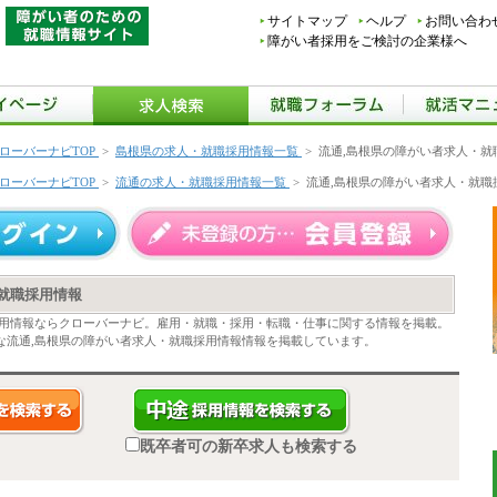
サイトマップ
ヘルプ
お問い合わ
障がい者採用をご検討の企業様へ
ローバーナビTOP
>
島根県の求人・就職採用情報一覧
>
流通,島根県の障がい者求人・就
ローバーナビTOP
>
流通の求人・就職採用情報一覧
>
流通,島根県の障がい者求人・就職
就職採用情報
採用情報ならクローバーナビ。雇用・就職・採用・転職・仕事に関する情報を掲載。
な流通,島根県の障がい者求人・就職採用情報情報を掲載しています。
既卒者可の新卒求人も検索する