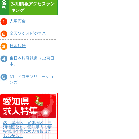
採用情報アクセスラン
キング
大塚商会
楽天ソシオビジネス
日本銀行
東日本旅客鉄道（JR東日
本）
NTTドコモソリューショ
ンズ
名古屋地区、尾張地区、三
河地区など、愛知県内で積
極採用企業の求人情報はこ
ちらから！