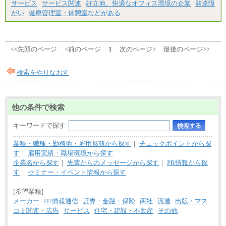
サービス
サービス関連
好立地、快適なオフィス環境の企業
発達障
がい
健康管理室・休憩室などがある
<<先頭のページ
<前のページ
1
次のページ>
最後のページ>>
検索をやりなおす
他の条件で検索
キーワードで探す
業種・職種・勤務地・雇用形態から探す
｜
チェックポイントから探
す
｜
雇用実績・職場環境から探す
企業名から探す
｜
先輩からのメッセージから探す
｜
PR情報から探
す
｜
セミナー・イベント情報から探す
[希望業種]
メーカー
IT/情報通信
証券・金融・保険
商社
流通
出版・マス
コミ関連・広告
サービス
住宅・建設・不動産
その他