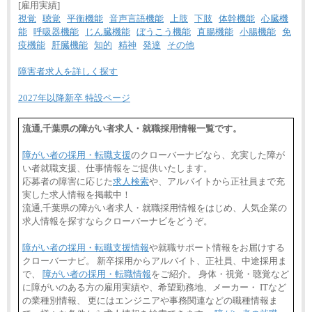
[雇用実績]
視覚
聴覚
平衡機能
音声言語機能
上肢
下肢
体幹機能
心臓機
能
呼吸器機能
じん臓機能
ぼうこう機能
直腸機能
小腸機能
免
疫機能
肝臓機能
知的
精神
発達
その他
障害者求人を詳しく探す
2027年以降新卒 特設ページ
流通,千葉県の障がい者求人・就職採用情報一覧です。
障がい者の採用・転職支援
のクローバーナビなら、充実した障が
い者就職支援、仕事情報をご提供いたします。
応募者の障害に応じた
求人検索
や、アルバイトから正社員まで充
実した求人情報を掲載中！
流通,千葉県の障がい者求人・就職採用情報をはじめ、人気企業の
求人情報を探すならクローバーナビをどうぞ。
障がい者の採用・転職支援情報
や就職サポート情報をお届けする
クローバーナビ。 新卒採用からアルバイト、正社員、中途採用ま
で、
障がい者の採用・転職情報
をご紹介。 身体・視覚・聴覚など
に障がいのある方の雇用実績や、希望勤務地、メーカー・ ITなど
の業種別情報、 更にはエンジニアや事務関連などの職種情報ま