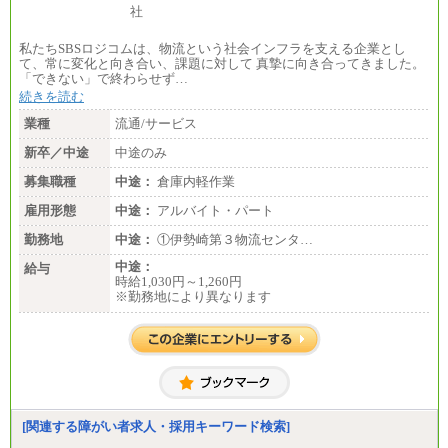
私たちSBSロジコムは、物流という社会インフラを支える企業とし
て、常に変化と向き合い、課題に対して 真摯に向き合ってきました。
「できない」で終わらせず…
続きを読む
業種
流通/サービス
新卒／中途
中途のみ
募集職種
中途：
倉庫内軽作業
雇用形態
中途：
アルバイト・パート
勤務地
中途：
①伊勢崎第３物流センタ…
中途：
給与
時給1,030円～1,260円
※勤務地により異なります
[関連する障がい者求人・採用キーワード検索]