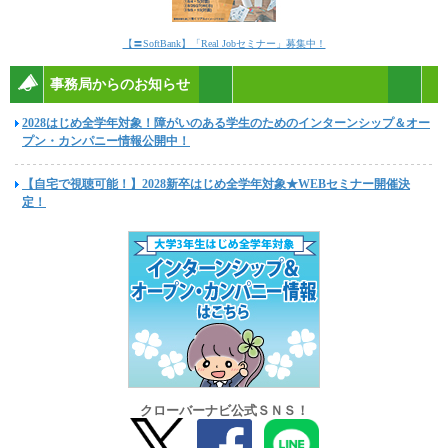
【〓SoftBank】「Real Jobセミナー」募集中！
事務局からのお知らせ
2028はじめ全学年対象！障がいのある学生のためのインターンシップ＆オー
プン・カンパニー情報公開中！
【自宅で視聴可能！】2028新卒はじめ全学年対象★WEBセミナー開催決
定！
クローバーナビ公式ＳＮＳ！