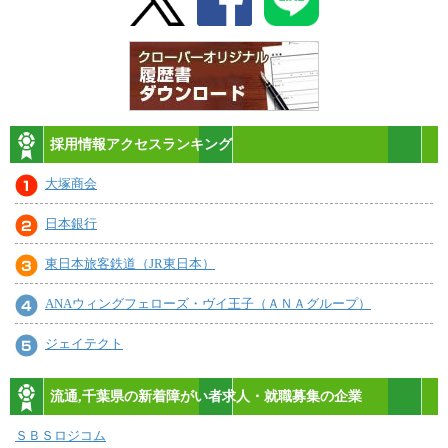
採用情報アクセスランキング
大塚商会
日本銀行
東日本旅客鉄道（JR東日本）
ANAウィングフェローズ・ヴイ王子（ＡＮＡグループ）
ジェイテクト
流通,千葉県の新着障がい者求人・就職募集の企業
ＳＢＳロジコム