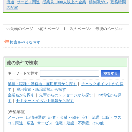
流通
サービス関連
従業員1,000人以上の企業
精神障がい
勤務時間
の配慮
<<先頭のページ
<前のページ
1
次のページ>
最後のページ>>
検索をやりなおす
他の条件で検索
キーワードで探す
業種・職種・勤務地・雇用形態から探す
｜
チェックポイントから探
す
｜
雇用実績・職場環境から探す
企業名から探す
｜
先輩からのメッセージから探す
｜
PR情報から探
す
｜
セミナー・イベント情報から探す
[希望業種]
メーカー
IT/情報通信
証券・金融・保険
商社
流通
出版・マス
コミ関連・広告
サービス
住宅・建設・不動産
その他