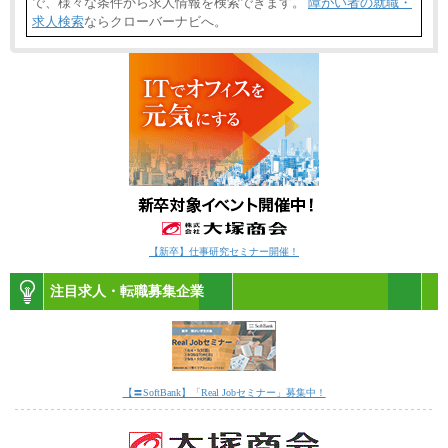
で、様々な条件から求人情報を検索できます。
障がい者の就職・
求人検索
ならクローバーナビへ。
【新卒】仕事研究セミナー開催！
注目求人・転職募集企業
【〓SoftBank】「Real Jobセミナー」募集中！