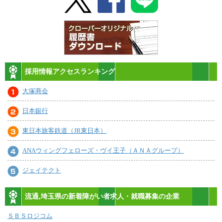
採用情報アクセスランキング
大塚商会
日本銀行
東日本旅客鉄道（JR東日本）
ANAウィングフェローズ・ヴイ王子（ＡＮＡグループ）
ジェイテクト
流通,埼玉県の新着障がい者求人・就職募集の企業
ＳＢＳロジコム