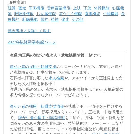
[雇用実績]
視覚
聴覚
平衡機能
音声言語機能
上肢
下肢
体幹機能
心臓機
能
呼吸器機能
じん臓機能
ぼうこう機能
直腸機能
小腸機能
免
疫機能
肝臓機能
知的
精神
発達
その他
障害者求人を詳しく探す
2027年以降新卒 特設ページ
流通,埼玉県の障がい者求人・就職採用情報一覧です。
障がい者の採用・転職支援
のクローバーナビなら、充実した障が
い者就職支援、仕事情報をご提供いたします。
応募者の障害に応じた
求人検索
や、アルバイトから正社員まで充
実した求人情報を掲載中！
流通,埼玉県の障がい者求人・就職採用情報をはじめ、人気企業の
求人情報を探すならクローバーナビをどうぞ。
障がい者の採用・転職支援情報
や就職サポート情報をお届けする
クローバーナビ。 新卒採用からアルバイト、正社員、中途採用ま
で、
障がい者の採用・転職情報
をご紹介。 身体・視覚・聴覚など
に障がいのある方の雇用実績や、希望勤務地、メーカー・ ITなど
の業種別情報、 更にはエンジニアや事務関連などの職種情報ま