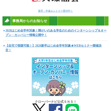
新卒・中途エントリー受付中！
事務局からのお知らせ
2028はじめ全学年対象！障がいのある学生のためのインターンシップ＆オー
プン・カンパニー情報公開中！
【自宅で視聴可能！】2028新卒はじめ全学年対象★WEBセミナー開催決
定！
クローバーナビ公式ＳＮＳ！