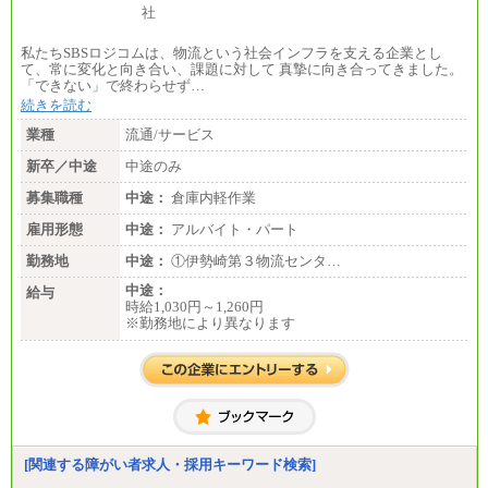
私たちSBSロジコムは、物流という社会インフラを支える企業とし
て、常に変化と向き合い、課題に対して 真摯に向き合ってきました。
「できない」で終わらせず…
続きを読む
業種
流通/サービス
新卒／中途
中途のみ
募集職種
中途：
倉庫内軽作業
雇用形態
中途：
アルバイト・パート
勤務地
中途：
①伊勢崎第３物流センタ…
中途：
給与
時給1,030円～1,260円
※勤務地により異なります
[関連する障がい者求人・採用キーワード検索]