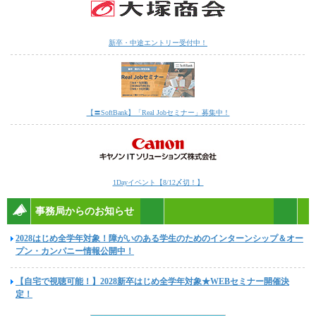
新卒・中途エントリー受付中！
【〓SoftBank】「Real Jobセミナー」募集中！
1Dayイベント【8/12〆切！】
事務局からのお知らせ
2028はじめ全学年対象！障がいのある学生のためのインターンシップ＆オー
プン・カンパニー情報公開中！
【自宅で視聴可能！】2028新卒はじめ全学年対象★WEBセミナー開催決
定！