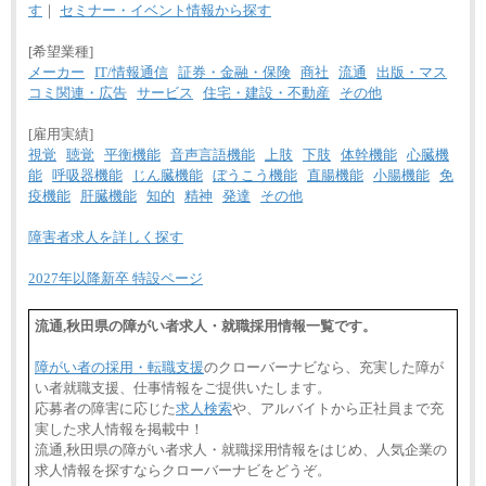
す
｜
セミナー・イベント情報から探す
[希望業種]
メーカー
IT/情報通信
証券・金融・保険
商社
流通
出版・マス
コミ関連・広告
サービス
住宅・建設・不動産
その他
[雇用実績]
視覚
聴覚
平衡機能
音声言語機能
上肢
下肢
体幹機能
心臓機
能
呼吸器機能
じん臓機能
ぼうこう機能
直腸機能
小腸機能
免
疫機能
肝臓機能
知的
精神
発達
その他
障害者求人を詳しく探す
2027年以降新卒 特設ページ
流通,秋田県の障がい者求人・就職採用情報一覧です。
障がい者の採用・転職支援
のクローバーナビなら、充実した障が
い者就職支援、仕事情報をご提供いたします。
応募者の障害に応じた
求人検索
や、アルバイトから正社員まで充
実した求人情報を掲載中！
流通,秋田県の障がい者求人・就職採用情報をはじめ、人気企業の
求人情報を探すならクローバーナビをどうぞ。