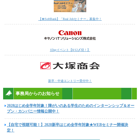
【〓SoftBank】「Real Jobセミナー」募集中！
1Dayイベント【8/12〆切！】
新卒・中途エントリー受付中！
事務局からのお知らせ
2028はじめ全学年対象！障がいのある学生のためのインターンシップ＆オー
プン・カンパニー情報公開中！
【自宅で視聴可能！】2028新卒はじめ全学年対象★WEBセミナー開催決
定！