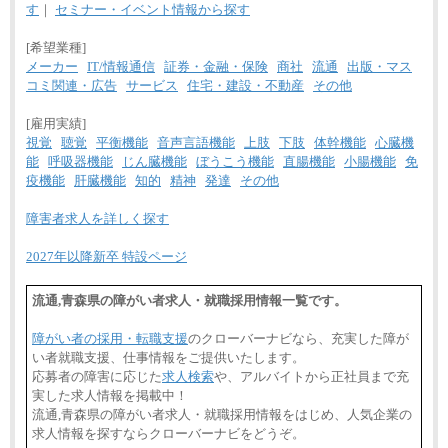
す
｜
セミナー・イベント情報から探す
[希望業種]
メーカー
IT/情報通信
証券・金融・保険
商社
流通
出版・マス
コミ関連・広告
サービス
住宅・建設・不動産
その他
[雇用実績]
視覚
聴覚
平衡機能
音声言語機能
上肢
下肢
体幹機能
心臓機
能
呼吸器機能
じん臓機能
ぼうこう機能
直腸機能
小腸機能
免
疫機能
肝臓機能
知的
精神
発達
その他
障害者求人を詳しく探す
2027年以降新卒 特設ページ
流通,青森県の障がい者求人・就職採用情報一覧です。
障がい者の採用・転職支援
のクローバーナビなら、充実した障が
い者就職支援、仕事情報をご提供いたします。
応募者の障害に応じた
求人検索
や、アルバイトから正社員まで充
実した求人情報を掲載中！
流通,青森県の障がい者求人・就職採用情報をはじめ、人気企業の
求人情報を探すならクローバーナビをどうぞ。