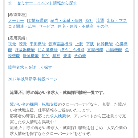
す
｜
セミナー・イベント情報から探す
[希望業種]
メーカー
IT/情報通信
証券・金融・保険
商社
流通
出版・マス
コミ関連・広告
サービス
住宅・建設・不動産
その他
[雇用実績]
視覚
聴覚
平衡機能
音声言語機能
上肢
下肢
体幹機能
心臓機
能
呼吸器機能
じん臓機能
ぼうこう機能
直腸機能
小腸機能
免
疫機能
肝臓機能
知的
精神
発達
その他
障害者求人を詳しく探す
2027年以降新卒 特設ページ
流通,石川県の障がい者求人・就職採用情報一覧です。
障がい者の採用・転職支援
のクローバーナビなら、充実した障が
い者就職支援、仕事情報をご提供いたします。
応募者の障害に応じた
求人検索
や、アルバイトから正社員まで充
実した求人情報を掲載中！
流通,石川県の障がい者求人・就職採用情報をはじめ、人気企業の
求人情報を探すならクローバーナビをどうぞ。