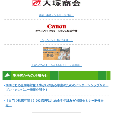
新卒・中途エントリー受付中！
1Dayイベント【8/12〆切！】
【〓SoftBank】「Real Jobセミナー」募集中！
事務局からのお知らせ
2028はじめ全学年対象！障がいのある学生のためのインターンシップ＆オー
プン・カンパニー情報公開中！
【自宅で視聴可能！】2028新卒はじめ全学年対象★WEBセミナー開催決
定！