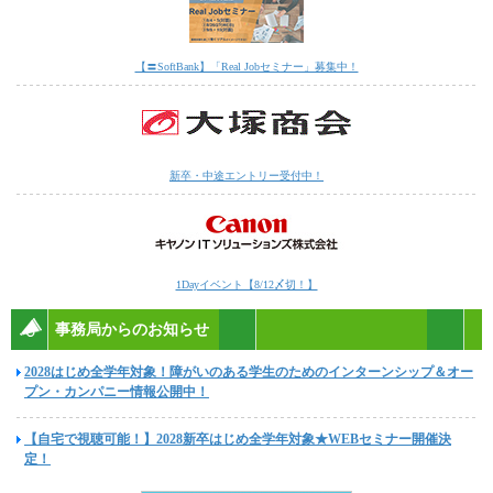
【〓SoftBank】「Real Jobセミナー」募集中！
新卒・中途エントリー受付中！
1Dayイベント【8/12〆切！】
事務局からのお知らせ
2028はじめ全学年対象！障がいのある学生のためのインターンシップ＆オー
プン・カンパニー情報公開中！
【自宅で視聴可能！】2028新卒はじめ全学年対象★WEBセミナー開催決
定！