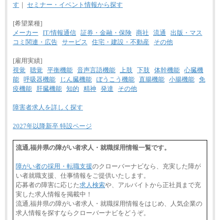
す
｜
セミナー・イベント情報から探す
[希望業種]
メーカー
IT/情報通信
証券・金融・保険
商社
流通
出版・マス
コミ関連・広告
サービス
住宅・建設・不動産
その他
[雇用実績]
視覚
聴覚
平衡機能
音声言語機能
上肢
下肢
体幹機能
心臓機
能
呼吸器機能
じん臓機能
ぼうこう機能
直腸機能
小腸機能
免
疫機能
肝臓機能
知的
精神
発達
その他
障害者求人を詳しく探す
2027年以降新卒 特設ページ
流通,福井県の障がい者求人・就職採用情報一覧です。
障がい者の採用・転職支援
のクローバーナビなら、充実した障が
い者就職支援、仕事情報をご提供いたします。
応募者の障害に応じた
求人検索
や、アルバイトから正社員まで充
実した求人情報を掲載中！
流通,福井県の障がい者求人・就職採用情報をはじめ、人気企業の
求人情報を探すならクローバーナビをどうぞ。