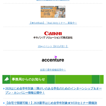
【〓SoftBank】「Real Jobセミナー」募集中！
1Dayイベント【8/12〆切！】
全国で通年積極採用中！
事務局からのお知らせ
2028はじめ全学年対象！障がいのある学生のためのインターンシップ＆オー
プン・カンパニー情報公開中！
【自宅で視聴可能！】2028新卒はじめ全学年対象★WEBセミナー開催決