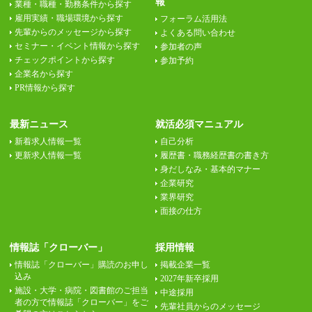
報
業種・職種・勤務条件から探す
雇用実績・職場環境から探す
フォーラム活用法
先輩からのメッセージから探す
よくある問い合わせ
セミナー・イベント情報から探す
参加者の声
チェックポイントから探す
参加予約
企業名から探す
PR情報から探す
最新ニュース
就活必須マニュアル
新着求人情報一覧
自己分析
更新求人情報一覧
履歴書・職務経歴書の書き方
身だしなみ・基本的マナー
企業研究
業界研究
面接の仕方
情報誌「クローバー」
採用情報
情報誌「クローバー」購読のお申し
掲載企業一覧
込み
2027年新卒採用
施設・大学・病院・図書館のご担当
中途採用
者の方で情報誌「クローバー」をご
先輩社員からのメッセージ