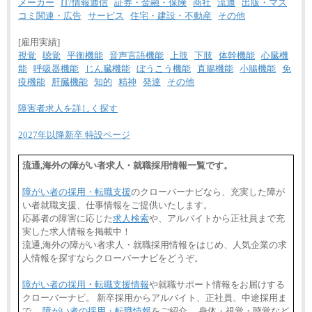
メーカー
IT/情報通信
証券・金融・保険
商社
流通
出版・マス
コミ関連・広告
サービス
住宅・建設・不動産
その他
[雇用実績]
視覚
聴覚
平衡機能
音声言語機能
上肢
下肢
体幹機能
心臓機
能
呼吸器機能
じん臓機能
ぼうこう機能
直腸機能
小腸機能
免
疫機能
肝臓機能
知的
精神
発達
その他
障害者求人を詳しく探す
2027年以降新卒 特設ページ
流通,海外の障がい者求人・就職採用情報一覧です。
障がい者の採用・転職支援
のクローバーナビなら、充実した障が
い者就職支援、仕事情報をご提供いたします。
応募者の障害に応じた
求人検索
や、アルバイトから正社員まで充
実した求人情報を掲載中！
流通,海外の障がい者求人・就職採用情報をはじめ、人気企業の求
人情報を探すならクローバーナビをどうぞ。
障がい者の採用・転職支援情報
や就職サポート情報をお届けする
クローバーナビ。 新卒採用からアルバイト、正社員、中途採用ま
で、
障がい者の採用・転職情報
をご紹介。 身体・視覚・聴覚など