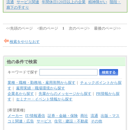
流通
サービス関連
年間休日120日以上の企業
精神障がい
階段・
廊下の手すり
<<先頭のページ
<前のページ
1
次のページ>
最後のページ>>
検索をやりなおす
他の条件で検索
キーワードで探す
業種・職種・勤務地・雇用形態から探す
｜
チェックポイントから探
す
｜
雇用実績・職場環境から探す
企業名から探す
｜
先輩からのメッセージから探す
｜
PR情報から探
す
｜
セミナー・イベント情報から探す
[希望業種]
メーカー
IT/情報通信
証券・金融・保険
商社
流通
出版・マス
コミ関連・広告
サービス
住宅・建設・不動産
その他