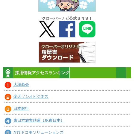
クローバーナビ公式ＳＮＳ！
採用情報アクセスランキング
大塚商会
楽天ソシオビジネス
日本銀行
東日本旅客鉄道（JR東日本）
NTTドコモソリューションズ