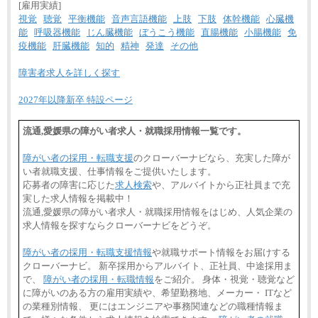
[雇用実績]
視覚
聴覚
平衡機能
音声言語機能
上肢
下肢
体幹機能
心臓機
能
呼吸器機能
じん臓機能
ぼうこう機能
直腸機能
小腸機能
免
疫機能
肝臓機能
知的
精神
発達
その他
障害者求人を詳しく探す
2027年以降新卒 特設ページ
流通,愛媛県の障がい者求人・就職採用情報一覧です。
障がい者の採用・転職支援
のクローバーナビなら、充実した障が
い者就職支援、仕事情報をご提供いたします。
応募者の障害に応じた
求人検索
や、アルバイトから正社員まで充
実した求人情報を掲載中！
流通,愛媛県の障がい者求人・就職採用情報をはじめ、人気企業の
求人情報を探すならクローバーナビをどうぞ。
障がい者の採用・転職支援情報
や就職サポート情報をお届けする
クローバーナビ。 新卒採用からアルバイト、正社員、中途採用ま
で、
障がい者の採用・転職情報
をご紹介。 身体・視覚・聴覚など
に障がいのある方の雇用実績や、希望勤務地、メーカー・ ITなど
の業種別情報、 更にはエンジニアや事務関連などの職種情報ま