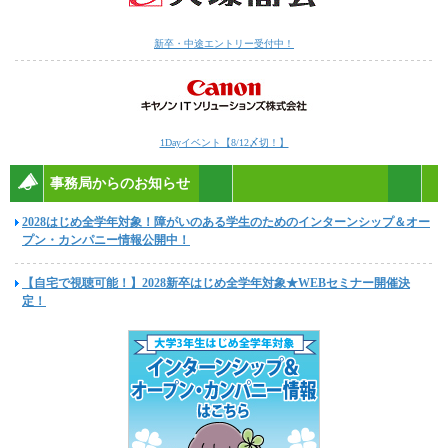
新卒・中途エントリー受付中！
1Dayイベント【8/12〆切！】
事務局からのお知らせ
2028はじめ全学年対象！障がいのある学生のためのインターンシップ＆オー
プン・カンパニー情報公開中！
【自宅で視聴可能！】2028新卒はじめ全学年対象★WEBセミナー開催決
定！