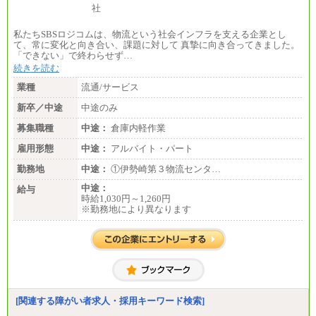
私たちSBSロジコムは、物流という社会インフラを支える企業とし
て、常に変化と向き合い、課題に対して 真摯に向き合ってきました。
「できない」で終わらせず…
続きを読む
業種
流通/サービス
新卒／中途
中途のみ
募集職種
中途：
倉庫内軽作業
雇用形態
中途：
アルバイト・パート
勤務地
中途：
①伊勢崎第３物流センタ…
中途：
給与
時給1,030円～1,260円
※勤務地により異なります
[関連する障がい者求人・採用キーワード検索]