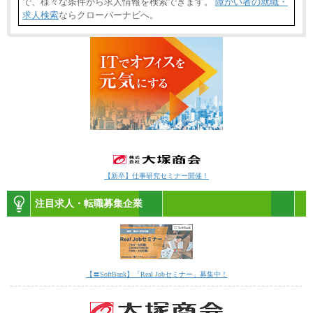
で、様々な条件から求人情報を検索できます。
障がい者の就職・
求人検索
ならクローバーナビへ。
【新卒】仕事研究セミナー開催！
注目求人・転職募集企業
【〓SoftBank】「Real Jobセミナー」募集中！