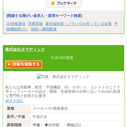
※上記はフルタイム勤務で残業ゼロの場合の標準的
な月額モデルとして掲載。
※上記のほか、ボーナス支給あり
年収（本社）：330万～380万（フルタイムで標準的
[関連する障がい者求人・採用キーワード検索]
なボーナス込みの金額です。上限金額は全社平均20
時間の残業込み）
IT/情報通信
営業関連
最先端技術・ノウハウを持っている企業
平
年収（支店）：260万～340万（フルタイムで標準的
衡機能障がい
病院へ通院配慮
なボーナス込みの金額です。上限金額は全社平均20
時間の残業込み）
※年1回評価に応じて昇給有り。(上限あり)
※雇用形態についての補足：事務系職務限定の正社
員となります
株式会社タマディック
05月28日更新
私たちは自動車、航空・宇宙機器、FA・ロボット、エレクトロニクス
等トップメーカーの設計・開発・生産技術の分野においてBtoBの高度
な専門性と技術力を要求…
続きを読む
業種
メーカー/IT/情報通信
新卒／中途
中途のみ
募集職種
中途：
◆技術職 ・機械設計 …