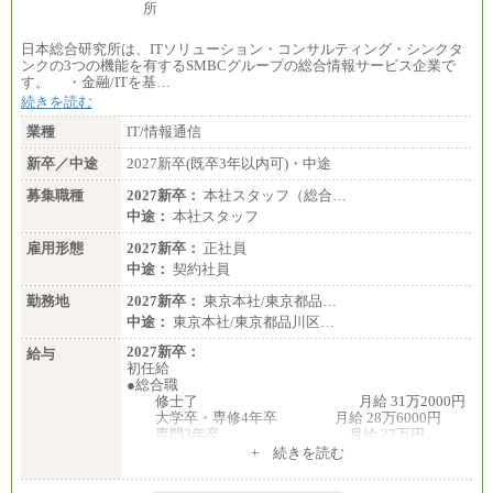
日本総合研究所は、ITソリューション・コンサルティング・シンクタ
ンクの3つの機能を有するSMBCグループの総合情報サービス企業で
す。 ・金融/ITを基…
続きを読む
業種
IT/情報通信
新卒／中途
2027新卒(既卒3年以内可)・中途
募集職種
2027新卒：
本社スタッフ（総合…
中途：
本社スタッフ
雇用形態
2027新卒：
正社員
中途：
契約社員
勤務地
2027新卒：
東京本社/東京都品…
中途：
東京本社/東京都品川区…
2027新卒：
給与
初任給
●総合職
修士了 月給 31万2000円
大学卒・専修4年卒 月給 28万6000円
専門3年卒 月給 27万円
専門2年・短大・高専卒 月給 26万円
+ 続きを読む
※博士課程修了は修士了の金額を最低額とし、
経験・能力を考慮のうえ、当社規程に基づき決定い