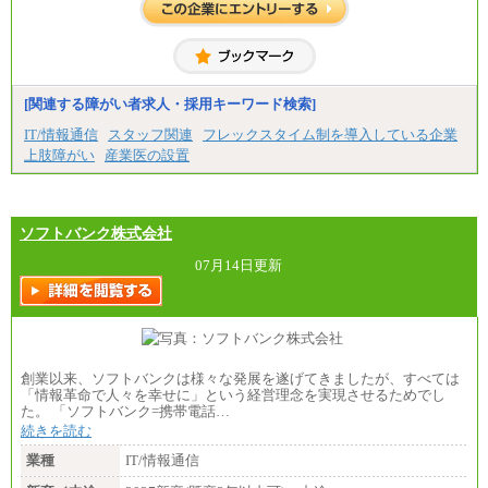
※一般事務職種（CS職）の大学院修了者は大学卒の
金額を最低額とし、
経験・能力を考慮のうえ、当社規程に基づき決定い
たします。
中途：
下記は新卒採用の給与です。経験者採用の場合、下
記を再下限としてご経験に応じた金額となります。
[関連する障がい者求人・採用キーワード検索]
（1）【正社員】一般事務職種（CS職）：月給255,00
IT/情報通信
スタッフ関連
フレックスタイム制を導入している企業
0円（大学卒）
上肢障がい
産業医の設置
（2）【正社員】総合職：月給300,000円（大学卒）
※試用期間も同額
ソフトバンク株式会社
07月14日更新
創業以来、ソフトバンクは様々な発展を遂げてきましたが、すべては
「情報革命で人々を幸せに」という経営理念を実現させるためでし
た。 「ソフトバンク=携帯電話…
続きを読む
業種
IT/情報通信