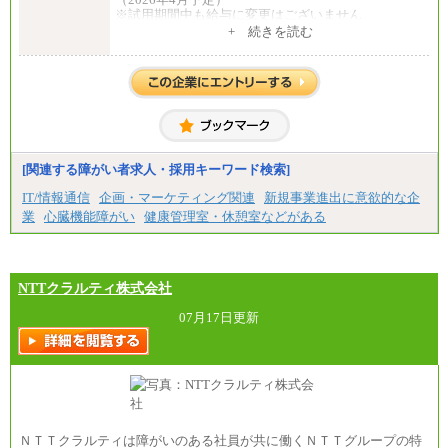
※試用期間中も給与に変更はございません
中途：
+ 続きを読む
①月給：25万0,000円以上（諸手当含まず）
②月給：18万6,140円以上（諸手当含まず）
※試用期間中も給与に変更はございません
[関連する障がい者求人・採用キーワード検索]
IT/情報通信
企画・マーケティング関連
新規事業進出に意欲的な企
業
心臓機能障がい
健康管理室・休憩室などがある
NTTクラルティ株式会社
07月17日更新
ＮＴＴクラルティは障がいのある社員が共に働くＮＴＴグループの特