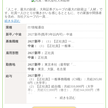
「人こそ、最大の財産」 大和証券グループの最大の財産は「人材」で
す。社員一人ひとりが働きがいを感じるとともに、その家族や関係者
を含め、当社グループの一員…
続きを読む
業種
IT/情報通信
新卒／中途
2027新卒(既卒3年以内可)・中途
募集職種
2027新卒：
（1）【正社員】一…
中途：
（1）【正社員】一般事…
雇用形態
2027新卒：
正社員
中途：
正社員
勤務地
2027新卒：
東京本社（最寄駅「…
中途：
東京、大阪、名古屋
2027新卒：
給与
（1）【正社員】一般事務職種（CS職）：月給265,00
0円（大学卒）
（2）【正社員】総合職：月給310,000円（大学
卒）、月給322,000円（修士）、月給344,000円（博
士）
+ 続きを読む
※見習期間（試用期間、3か月）も給与に変更はござ
いません。