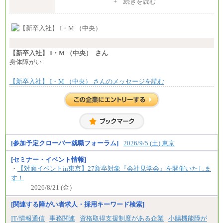
一律：225,000円
+ 続きを読む
⑧～⑮月給200,000円〜月給400,000円
⑯月給185,000円以上
※試用期間中も給与に変更はございません 。
⑰月給237,000円以上
中途：
⑱月給212,000円以上
①月給：270,000円～320,000円
⑲東京：月給202,000 円以上 、京都：月給193,000 円
②④⑦⑩月給：225,000円～270,000円
以上
③月給：250,000円～300,000円
⑳月給205,000円以上
⑤⑥月給：225,000円～300,000円
【新卒入社】 I・M （中央） さん
㉑月給185,000 円以上
⑧月給：240,000円～285,000円
身体障がい
㉒月給185,000 円以上
⑨月給：250,000円～330,000円
㉓月給224,500円以上
※全コース共通※ 能力・経験・勤務地などにより
【新卒入社】 I・M （中央） さんのメッセージを読む
異なります
※経験、能力等を考慮の上、当社規定により決定
※試用期間中も給与に変更はございません。
※試用期間中も給与に変更はございません。
[参加予定クローバー就職フォーラム]
2026/9/5 (土) 東京
[セミナー・イベント情報]
・
【対面イベントin東京】27新卒対象『会社見学会』を開催いたしま
す！
2026/8/21 (金）
[関連する障がい者求人・採用キーワード検索]
IT/情報通信
事務関連
資格取得支援制度がある企業
小腸機能障が