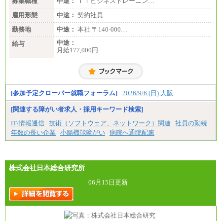
募集職種
中途：
ＩＴビジネストレーニン…
雇用形態
中途：
契約社員
勤務地
中途：
本社 〒140-000…
中途：
給与
月給177,000円
[参加予定クローバー就職フォーラム]
2026/9/6 (日) 大阪
[関連する障がい者求人・採用キーワード検索]
IT/情報通信
技術（ソフトウェア、ネットワーク）関連
社員の勤続
年数の長い企業
小腸機能障がい
病院へ通院配慮
株式会社日本総合研究所
06月15日更新