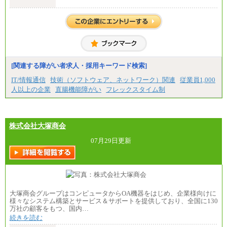
●事務職（総合職／一般職）
＜大学院修士・博士＞月給：305,700円（総合職）
＜大学学部＞月給：285,700円（総合職）／253,10
0円（一般職）
＜高専・短大＞月給：285,700円（総合職）／248,1
00円（一般職）
※試用期間中の条件変更：無
[関連する障がい者求人・採用キーワード検索]
中途：
■正社員採用■
IT/情報通信
技術（ソフトウェア、ネットワーク）関連
従業員1,000
＜総合職＞
人以上の企業
直腸機能障がい
フレックスタイム制
大学院博士 ： 月給345,700円～
大学院修士 ： 月給305,700円～
大学学部・高専（専攻科）： 月給285,700円～
高専・短大： 月給285,700円～
株式会社大塚商会
＜一般職＞
大学(学部・院)・高専（専攻科）： 月給253,100
07月29日更新
円～
高専・短大： 月給248,100円～
※試用期間中の条件変更：無
大塚商会グループはコンピュータからOA機器をはじめ、企業様向けに
様々なシステム構築とサービス＆サポートを提供しており、全国に130
万社の顧客をもつ、国内…
続きを読む