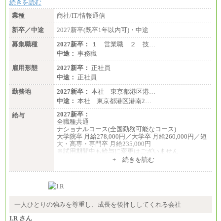
続きを読む
業種
商社/IT/情報通信
新卒／中途
2027新卒(既卒1年以内可)・中途
募集職種
2027新卒：
１ 営業職 ２ 技…
中途：
事務職
雇用形態
2027新卒：
正社員
中途：
正社員
勤務地
2027新卒：
本社 東京都港区港…
中途：
本社 東京都港区港南2…
2027新卒：
給与
全職種共通
ナショナルコース(全国勤務可能なコース)
大学院卒 月給278,000円／大学卒 月給260,000円／短
大・高専・専門卒 月給235,000円
※試用期間中も給与に変更はございません
+ 続きを読む
エリアコース(一定地域であれば移動可能なコース)
大学院卒 月給264,000円／大学卒 月給250,000円／短
大・高専・専門卒 月給225,000円
※試用期間中も給与に変更はございません
中途：
月給：250,000円～400,000円
一人ひとりの強みを尊重し、成長を後押ししてくれる会社
想定年収：4,000,000円～6,000,000円
※試用期間中も給与に変更はございません。
I.R さん