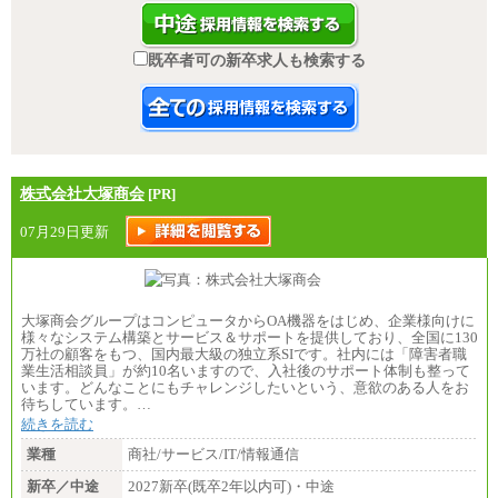
既卒者可の新卒求人も検索する
株式会社大塚商会
[PR]
07月29日更新
大塚商会グループはコンピュータからOA機器をはじめ、企業様向けに
様々なシステム構築とサービス＆サポートを提供しており、全国に130
万社の顧客をもつ、国内最大級の独立系SIです。社内には「障害者職
業生活相談員」が約10名いますので、入社後のサポート体制も整って
います。どんなことにもチャレンジしたいという、意欲のある人をお
待ちしています。…
続きを読む
業種
商社/サービス/IT/情報通信
新卒／中途
2027新卒(既卒2年以内可)・中途