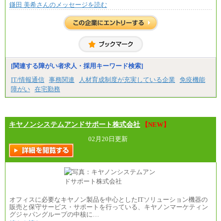
鎌田 美希さんのメッセージを読む
中途：
基本月給／20万5000円以上(正社員・準社員）
※経験、能力を考慮の上、当社規定により優遇
いたします
※自己成長支援金(10,000円）を含む
※別途、Workstyle支援金(月額4,000円）
[関連する障がい者求人・採用キーワード検索]
IT/情報通信
事務関連
人材育成制度が充実している企業
免疫機能
障がい
在宅勤務
キヤノンシステムアンドサポート株式会社
【NEW】
02月20日更新
オフィスに必要なキヤノン製品を中心としたITソリューション機器の
販売と保守サービス・サポートを行っている、キヤノンマーケティン
グジャパングループの中核に…