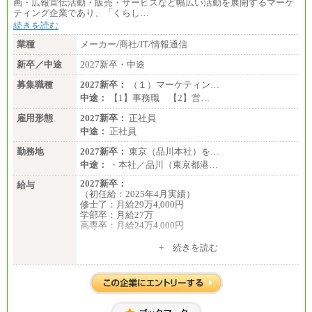
画・広報宣伝活動・販売・サービスなど幅広い活動を展開するマーケ
ティング企業であり、「くらし…
続きを読む
業種
メーカー/商社/IT/情報通信
新卒／中途
2027新卒・中途
募集職種
2027新卒：
（１）マーケティン…
中途：
【1】事務職 【2】営…
雇用形態
2027新卒：
正社員
中途：
正社員
勤務地
2027新卒：
東京（品川本社）を…
中途：
・本社／品川（東京都港…
2027新卒：
給与
（初任給：2025年4月実績）
修士了：月給29万4,000円
学部卒：月給27万
高専卒：月給24万4,000円
+ 続きを読む
中途：
月給 250,000円～350,000円
想定年収 420万円～600万円
入社時の処遇（基本給・賞与）は経験・スキルを考
慮の上、当社規程に従い決定いたします。
経験・スキルによっては、記載額を超える場合もあ