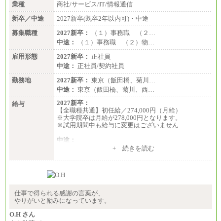
業種
商社/サービス/IT/情報通信
新卒／中途
2027新卒(既卒2年以内可)・中途
募集職種
2027新卒：
（１）事務職 （２…
中途：
（１）事務職 （２）物…
雇用形態
2027新卒：
正社員
中途：
正社員/契約社員
勤務地
2027新卒：
東京（飯田橋、菊川…
中途：
東京（飯田橋、菊川、西…
2027新卒：
給与
【全職種共通】初任給／274,000円（月給）
※大学院卒は月給が278,000円となります。
※試用期間中も給与に変更はございません
中途：
（１）～（４）274,000円（月給）～
+ 続きを読む
（５）235,000円（月給）～
※経験・年齢などを考慮のうえ、当社規程により優
遇します。
※業務内容・勤務形態に応じて、上記給与の範囲内
でご相談をさせていただく事があります
※試用期間中も給与に変更はございません
仕事で得られる感謝の言葉が、
やりがいと励みになっています。
O.H さん