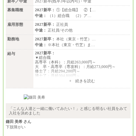
新卒／中途
2027新卒(既卒3年以内可)・中途
募集職種
2027新卒：
①【総合職】 ②【…
中途：
（1）総合職 （2）ア…
雇用形態
2027新卒：
正社員
中途：
正社員/その他
勤務地
2027新卒：
本社（東京・竹芝）…
中途：
※本社（東京・竹芝）ま…
2027新卒：
給与
▼総合職
高専卒（本科）：月給263,000円～
大 卒・高専卒（専攻科）：月給273,000円～
修士了：月給294,200円～
博士了：月給304,800円～
+ 続きを読む
※卓越した能力、高度な技術や実績をお持ちの方
で、それらを入社後の実業務において発揮できると
認められる場合は、 上記の給与に関わらず個別設定
することがあります
▼アソシエイト職
「こんな人達と一緒に働いてみたい！」と感じる明るい社員をみて
月給235,000円
入社を決めました
全職種2025年度実績
鎌田 美希 さん
下肢障がい
※営業職に支給するインセンティブは除く
※試用期間中も給与に変更はございません