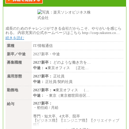
※詳細はJTBキャリアサイトよりご確認ください。
■(株)JTBビジネストランスフォーム
総合職 月給205,000～225,000円＋地域間調整給
エリア総合職 月給185,000円＋地域間調整給
※詳細はJTBキャリアサイトよりご確認ください。
成長のためのチャレンジができる会社だからこそ、やりがいを感じら
■(株)JTBデータサービス ※2027年新卒募集終了
れる。 内容充実の公式ホームページはこちら http://corp.rakuten.co…
総合職 月給186,000～194,000円＋地域手当
続きを読む
※詳細はJTBキャリアサイトよりご確認ください。
業種
IT/情報通信
■I&Jデジタルイノベーション(株)
総合職 月給224,500～242,600円＋地域手当
新卒／中途
2027新卒・中途
※詳細はJTBキャリアサイトよりご確認ください。
募集職種
2027新卒：
どのような働き方を…
＜有期社員コース＞
中途：
●東京オフィス ［正社…
■(株)JTBビジネストランスフォーム
有期契約職 月給185,000～195,000円
雇用形態
2027新卒：
正社員
※詳細はJTBキャリアサイトよりご確認ください。
中途：
正社員/契約社員
■(株)JTBパブリッシング ※2027年新卒募集終了
勤務地
2027新卒：
■東京オフィス （…
総合職 月給241,000円
中途：
・東京（東京都世田谷区…
中途：
①月給227,000円以上
2027新卒：
給与
②月給212,000円以上
・初任給 / 月給
③月給172,500円以上
④月給23万円～37万円
専門・短大卒、4大卒、院卒
⑤月給20万円～25万円
【ビジネス職】【エンジニア職】【クリエイティブ
⑥月給33万円～48万円
職】
⑦月給271,000円以上