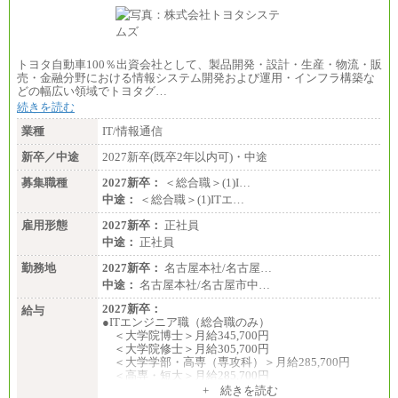
トヨタ自動車100％出資会社として、製品開発・設計・生産・物流・販
売・金融分野における情報システム開発および運用・インフラ構築な
どの幅広い領域でトヨタグ…
続きを読む
業種
IT/情報通信
新卒／中途
2027新卒(既卒2年以内可)・中途
募集職種
2027新卒：
＜総合職＞(1)I…
中途：
＜総合職＞(1)ITエ…
雇用形態
2027新卒：
正社員
中途：
正社員
勤務地
2027新卒：
名古屋本社/名古屋…
中途：
名古屋本社/名古屋市中…
2027新卒：
給与
●ITエンジニア職（総合職のみ）
＜大学院博士＞月給345,700円
＜大学院修士＞月給305,700円
＜大学学部・高専（専攻科）＞月給285,700円
＜高専・短大＞月給285,700円
+ 続きを読む