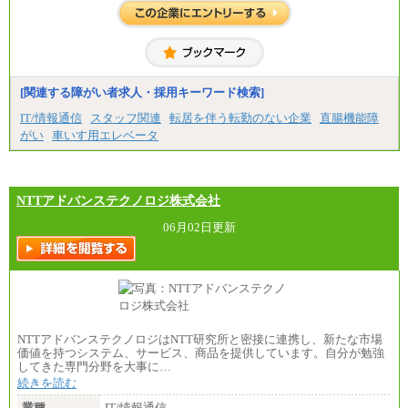
たします。
●一般職
大学卒 月給 25万3000
円
中途：
月給250,000円～300,000円
[関連する障がい者求人・採用キーワード検索]
※ご経験を考慮の上決定します
※試用期間はありません
IT/情報通信
スタッフ関連
転居を伴う転勤のない企業
直腸機能障
がい
車いす用エレベータ
NTTアドバンステクノロジ株式会社
06月02日更新
NTTアドバンステクノロジはNTT研究所と密接に連携し、新たな市場
価値を持つシステム、サービス、商品を提供しています。自分が勉強
してきた専門分野を大事に…
続きを読む
業種
IT/情報通信