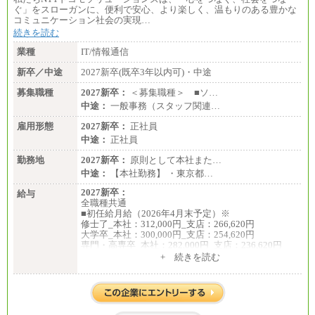
ぐ」をスローガンに、便利で安心、より楽しく、温もりのある豊かな
コミュニケーション社会の実現…
続きを読む
業種
IT/情報通信
新卒／中途
2027新卒(既卒3年以内可)・中途
募集職種
2027新卒：
＜募集職種＞ ■ソ…
中途：
一般事務（スタッフ関連…
雇用形態
2027新卒：
正社員
中途：
正社員
勤務地
2027新卒：
原則として本社また…
中途：
【本社勤務】 ・東京都…
2027新卒：
給与
全職種共通
■初任給月給（2026年4月末予定）※
修士了_本社：312,000円_支店：266,620円
大学卒_本社：300,000円_支店：254,620円
専門・高専卒_本社：282,000円_支店：236,620円
+ 続きを読む
※専門性に応じた高い給与水準の採用も実施
中途：
月給（本社）：213,030円＋諸手当
月給（支店）：164,920円～189,700円＋諸手当
※試用期間中も給与に変更はございません。