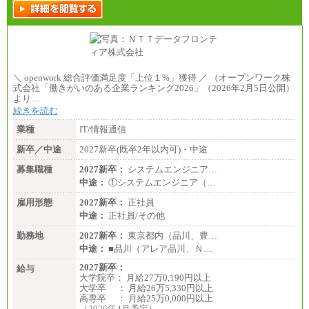
＼ openwork 総合評価満足度「上位１%」獲得 ／ （オープンワーク株
式会社「働きがいのある企業ランキング2026」（2026年2月5日公開）
より…
続きを読む
業種
IT/情報通信
新卒／中途
2027新卒(既卒2年以内可)・中途
募集職種
2027新卒：
システムエンジニア…
中途：
①システムエンジニア（…
雇用形態
2027新卒：
正社員
中途：
正社員/その他
勤務地
2027新卒：
東京都内（品川、豊…
中途：
■品川（アレア品川、Ｎ…
2027新卒：
給与
大学院卒： 月給27万0,190円以上
大学卒 ： 月給26万5,330円以上
高専卒 ： 月給25万0,000円以上
（2026年4月予定）