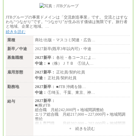
JTBグループの事業ドメインは「交流創造事業」です。 交流とはすな
わち“つながり”です。“つながり”が生み出す価値は無限です。旅行者
と地域、企業と地域、…
続きを読む
業種
商社/出版・マスコミ関連・広告…
新卒／中途
2027新卒(既卒3年以内可)・中途
募集職種
2027新卒：
各社・各コースによ…
中途：
■（株）ＪＴＢ ①法人…
雇用形態
2027新卒：
正社員/契約社員
中途：
正社員/契約社員
勤務地
2027新卒：
■JTB 沖縄を除…
中途：
①埼玉、千葉、東京、神…
2027新卒：
給与
■(株)JTB
総合職 月給242,000円＋地域間調整給
エリア総合職 月給217,000～227,000円＋地域間調
整給
個人専門職 月給202,000～202,000円＋地域間調
整給
+ 続きを読む
※詳細はJTBキャリアサイトよりご確認ください。