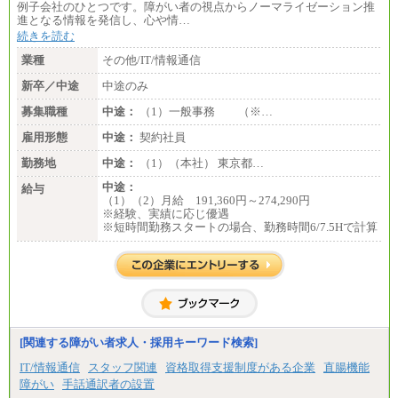
例子会社のひとつです。障がい者の視点からノーマライゼーション推
進となる情報を発信し、心や情…
続きを読む
業種
その他/IT/情報通信
新卒／中途
中途のみ
募集職種
中途：
（1）一般事務 （※…
雇用形態
中途：
契約社員
勤務地
中途：
（1）（本社） 東京都…
中途：
給与
（1）（2）月給 191,360円～274,290円
※経験、実績に応じ優遇
※短時間勤務スタートの場合、勤務時間6/7.5Hで計算
[関連する障がい者求人・採用キーワード検索]
IT/情報通信
スタッフ関連
資格取得支援制度がある企業
直腸機能
障がい
手話通訳者の設置