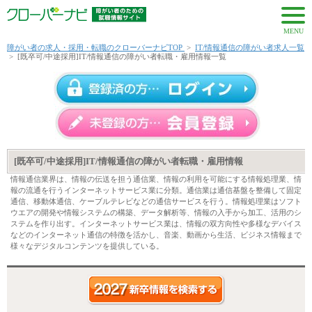
MENU
障がい者の求人・採用・転職のクローバーナビTOP
>
IT/情報通信の障がい者求人一覧
>
[既卒可/中途採用]IT/情報通信の障がい者転職・雇用情報一覧
[既卒可/中途採用]IT/情報通信の障がい者転職・雇用情報
情報通信業界は、情報の伝送を担う通信業、情報の利用を可能にする情報処理業、情
報の流通を行うインターネットサービス業に分類。通信業は通信基盤を整備して固定
通信、移動体通信、ケーブルテレビなどの通信サービスを行う。情報処理業はソフト
ウエアの開発や情報システムの構築、データ解析等、情報の入手から加工、活用のシ
ステムを作り出す。インターネットサービス業は、情報の双方向性や多様なデバイス
などのインターネット通信の特徴を活かし、音楽、動画から生活、ビジネス情報まで
様々なデジタルコンテンツを提供している。