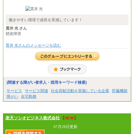
■(株)JTB商事
総合職 月給208,000～235,000円
エリア総合職 月給180,000～205,000円＋地域手当
※詳細はJTBキャリアサイトよりご確認ください。
働きやすい環境で成長を実感しています！
■(株)JTBパブリッシング ※2027年新卒募集終了
貫井 光 さん
総合職 月給271,000円
聴覚障害
■(株)JTBビジネストラベルソリューションズ
貫井 光さんのメッセージを読む
総合職 月給220,000～230,000円＋地域間調整給
エリア総合職 月給206,000円～214,000＋地域間調
整給
※詳細はJTBキャリアサイトよりご確認ください。
■(株)JTBコミュニケーションデザイン
総合職 月給230,000円
みなし残業手当：20,000円（一律支給）※みなし
残業手当の残業時間は10.43時間。
[関連する障がい者求人・採用キーワード検索]
※超過勤務手当：みなし残業時間を超える残業時
サービス
サービス関連
社会貢献活動を実施している企業
肝臓機能
間に応じて、時間外手当等を支給。
障がい
在宅勤務
エリアサポート職 月給188,000円
※超過勤務手当：残業時間については全額時間外
手当を支給。
楽天ソシオビジネス株式会社
■（株）JTBグローバルマーケティング＆トラベル
【NEW】
総合職 月給242,000円＋地域間調整給
訪日事業職 月給202,000～227,000円＋地域間調整
07月28日更新
給