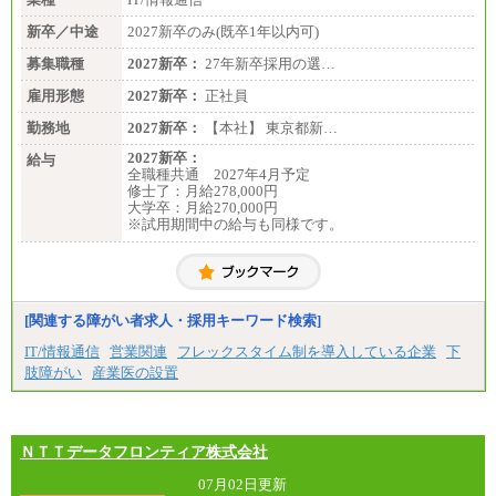
新卒／中途
2027新卒のみ(既卒1年以内可)
募集職種
2027新卒：
27年新卒採用の選…
雇用形態
2027新卒：
正社員
勤務地
2027新卒：
【本社】 東京都新…
2027新卒：
給与
全職種共通 2027年4月予定
修士了：月給278,000円
大学卒：月給270,000円
※試用期間中の給与も同様です。
[関連する障がい者求人・採用キーワード検索]
IT/情報通信
営業関連
フレックスタイム制を導入している企業
下
肢障がい
産業医の設置
ＮＴＴデータフロンティア株式会社
07月02日更新