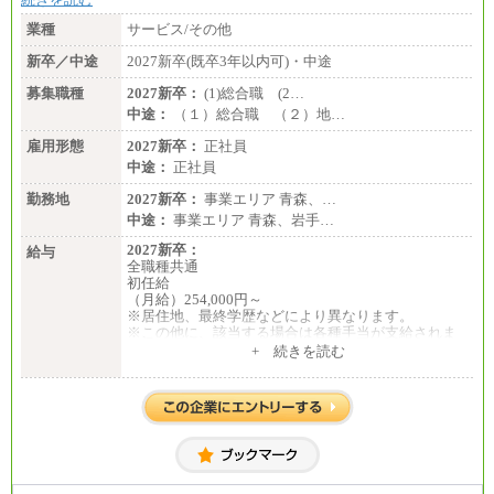
業種
サービス/その他
新卒／中途
2027新卒(既卒3年以内可)・中途
募集職種
2027新卒：
(1)総合職 (2…
中途：
（１）総合職 （２）地…
雇用形態
2027新卒：
正社員
中途：
正社員
勤務地
2027新卒：
事業エリア 青森、…
中途：
事業エリア 青森、岩手…
2027新卒：
給与
全職種共通
初任給
（月給）254,000円～
※居住地、最終学歴などにより異なります。
※この他に、該当する場合は各種手当が支給されま
す。
+ 続きを読む
※試用期間中も給与に変更はございません。
中途：
全職種共通
初任給／月給263,000円～
※居住地、年齢により異なります。
※この他に、該当する場合は各種手当が支給されま
す。