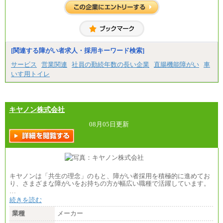
[関連する障がい者求人・採用キーワード検索]
サービス
営業関連
社員の勤続年数の長い企業
直腸機能障がい
車
いす用トイレ
キヤノン株式会社
08月05日更新
キヤノンは「共生の理念」のもと、障がい者採用を積極的に進めてお
り、さまざまな障がいをお持ちの方が幅広い職種で活躍しています。
…
続きを読む
業種
メーカー