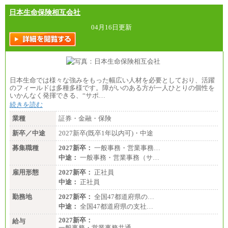
日本生命保険相互会社
04月16日更新
日本生命では様々な強みをもった幅広い人材を必要としており、活躍
のフィールドは多種多様です。障がいのある方が一人ひとりの個性を
いかんなく発揮できる、“サポ…
続きを読む
業種
証券・金融・保険
新卒／中途
2027新卒(既卒1年以内可)・中途
募集職種
2027新卒：
一般事務・営業事務…
中途：
一般事務・営業事務（サ…
雇用形態
2027新卒：
正社員
中途：
正社員
勤務地
2027新卒：
全国47都道府県の…
中途：
全国47都道府県の支社…
2027新卒：
給与
一般事務・営業事務共通