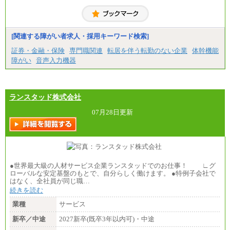
※3…愛知県、静岡県
※4…北海道、宮城県、栃木県、群馬県、長野県、新
潟県、富山県、石川県、岡山県、広島県、山口県、
香川県、福岡県
[関連する障がい者求人・採用キーワード検索]
※5…青森県、鳥取県、島根県、愛媛県、高知県、大
分県、長崎県、熊本県、宮崎県、鹿児島県、沖縄
証券・金融・保険
専門職関連
転居を伴う転勤のない企業
体幹機能
県、福島県、山形県
障がい
音声入力機器
◆パート・アルバイト
時給制：最低時給額 1,050円～ ※勤務地により異な
る。
ランスタッド株式会社
【エアサーブ】
月給223,000円～
07月28日更新
・試用期間中も給与変更なし
●世界最大級の人材サービス企業ランスタッドでのお仕事！ ∟グ
ローバルな安定基盤のもとで、自分らしく働けます。 ●特例子会社で
はなく、全社員が同じ職…
続きを読む
業種
サービス
新卒／中途
2027新卒(既卒3年以内可)・中途