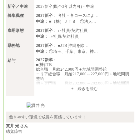
新卒／中途
2027新卒(既卒3年以内可)・中途
募集職種
2027新卒：
各社・各コースによ…
中途：
■（株）ＪＴＢ ①法人…
雇用形態
2027新卒：
正社員/契約社員
中途：
正社員/契約社員
勤務地
2027新卒：
■JTB 沖縄を除…
中途：
①埼玉、千葉、東京、神…
2027新卒：
給与
■(株)JTB
総合職 月給242,000円＋地域間調整給
エリア総合職 月給217,000～227,000円＋地域間調
整給
個人専門職 月給202,000～202,000円＋地域間調
整給
+ 続きを読む
※詳細はJTBキャリアサイトよりご確認ください。
■(株)JTB商事
総合職 月給208,000～235,000円
エリア総合職 月給180,000～205,000円＋地域手当
※詳細はJTBキャリアサイトよりご確認ください。
働きやすい環境で成長を実感しています！
■(株)JTBパブリッシング ※2027年新卒募集終了
貫井 光 さん
総合職 月給271,000円
聴覚障害
■(株)JTBビジネストラベルソリューションズ