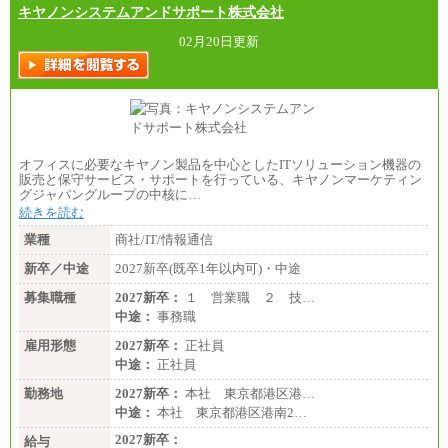
キヤノンシステムアンドサポート株式会社
02月20日更新
オフィスに必要なキヤノン製品を中心としたITソリューション機器の
販売と保守サービス・サポートを行っている、キヤノンマーケティン
グジャパングループの中核に…
続きを読む
業種
商社/IT/情報通信
新卒／中途
2027新卒(既卒1年以内可)・中途
募集職種
2027新卒：
１ 営業職 ２ 技…
中途：
事務職
雇用形態
2027新卒：
正社員
中途：
正社員
勤務地
2027新卒：
本社 東京都港区港…
中途：
本社 東京都港区港南2…
2027新卒：
給与