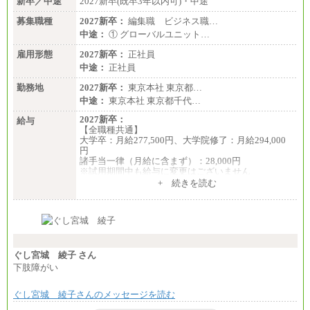
新卒／中途
2027新卒(既卒3年以内可)・中途
※キャリアや能力等を考慮の上、当社規定により確
定します
募集職種
2027新卒：
編集職 ビジネス職…
※残業手当：別途支給
中途：
① グローバルユニット…
※固定給に固定残業代含まず
※試用期間中も給与に変更なし
雇用形態
2027新卒：
正社員
中途：
正社員
勤務地
2027新卒：
東京本社 東京都…
中途：
東京本社 東京都千代…
2027新卒：
給与
【全職種共通】
大学卒：月給277,500円、大学院修了：月給294,000
円
諸手当一律（月給に含まず）：28,000円
※試用期間中も給与に変更はございません
中途：
+ 続きを読む
【全職種共通】
月給370,000円～
※経験・能力等を考慮の上、当社規定により決定し
ます。
※試用期間中も給与に変更はございません。
※想定年収 6,000,000円～（住居費補助、子手当など
の各種手当を含む金額です）
ぐし宮城 綾子 さん
下肢障がい
ぐし宮城 綾子さんのメッセージを読む