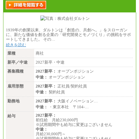
1939年の創業以来、ダルトンは「創造の、共創へ。」をスローガン
に、新たな価値を創る企業の「研究開発とモノづくり」の挑戦をサポ
ートしてきました。 その…
続きを読む
業種
商社
新卒／中途
2027新卒・中途
募集職種
2027新卒：
オープンポジション
中途：
オープンポジション
雇用形態
2027新卒：
正社員/契約社員
中途：
契約社員
勤務地
2027新卒：
大阪イノベーション…
中途：
・東京本社 〒104‐…
2027新卒：
給与
初任給 月給230,000円
※試用期間中も給与に変更はございません
中途：
月給230,000円～
※試用期間中も給与に変更はございません