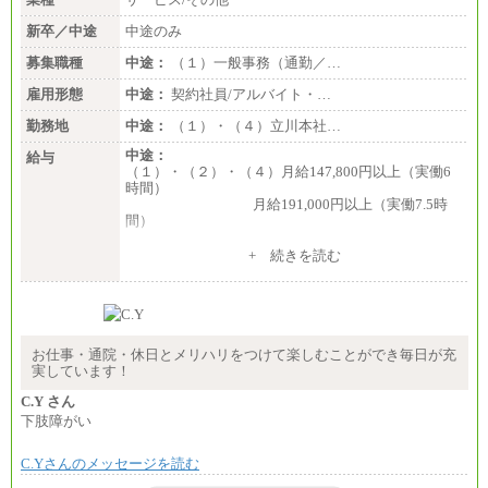
新卒／中途
中途のみ
募集職種
中途：
（１）一般事務（通勤／…
雇用形態
中途：
契約社員/アルバイト・…
勤務地
中途：
（１）・（４）立川本社…
中途：
給与
（１）・（２）・（４）月給147,800円以上（実働6
時間）
月給191,000円以上（実働7.5時
間）
（３）月給191,000円以上（実働7.5時間）
+ 続きを読む
（５）月給147,800円以上（実働6時間）
-----
時給 1,226円（実働4.5時間）
※基本給に加算して以下手当有（いずれも時
間額換算額）
お仕事・通院・休日とメリハリをつけて楽しむことができ毎日が充
・退職金相当手当 37円
実しています！
・賞与相当手当 127円
合計時給額 1,390円
C.Y さん
下肢障がい
※全ての求人において試用期間中も給与に変更はご
ざいません。
C.Yさんのメッセージを読む