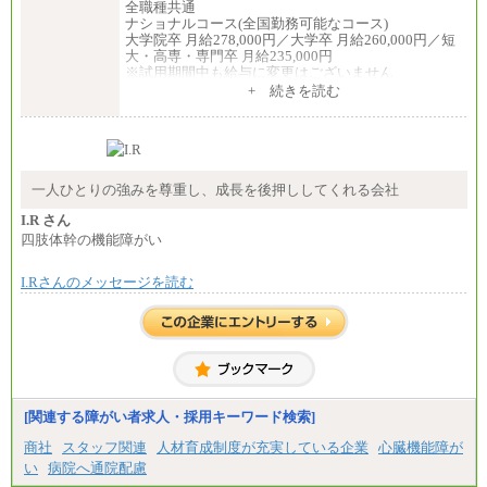
全職種共通
ナショナルコース(全国勤務可能なコース)
大学院卒 月給278,000円／大学卒 月給260,000円／短
大・高専・専門卒 月給235,000円
※試用期間中も給与に変更はございません
+ 続きを読む
エリアコース(一定地域であれば移動可能なコース)
大学院卒 月給264,000円／大学卒 月給250,000円／短
大・高専・専門卒 月給225,000円
※試用期間中も給与に変更はございません
中途：
月給：250,000円～400,000円
一人ひとりの強みを尊重し、成長を後押ししてくれる会社
想定年収：4,000,000円～6,000,000円
※試用期間中も給与に変更はございません。
I.R さん
四肢体幹の機能障がい
I.Rさんのメッセージを読む
[関連する障がい者求人・採用キーワード検索]
商社
スタッフ関連
人材育成制度が充実している企業
心臓機能障が
い
病院へ通院配慮