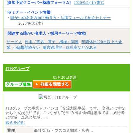
※試用期間中も給与に変更はございません
[参加予定クローバー就職フォーラム]
2026/9/5 (土) 東京
[セミナー・イベント情報]
・
障がいのある方向け働き方・活躍フィールド紹介セミナー
2026/9/10 (木）
[関連する障がい者求人・採用キーワード検索]
サービス
技術（電気、電子、機械）関連
年間休日120日以上の企
業
小腸機能障がい
健康管理室・休憩室などがある
JTBグループ
05月20日更新
JTBグループの事業ドメインは「交流創造事業」です。 交流とはすな
わち“つながり”です。“つながり”が生み出す価値は無限です。旅行者
と地域、企業と地域、…
続きを読む
業種
商社/出版・マスコミ関連・広告…