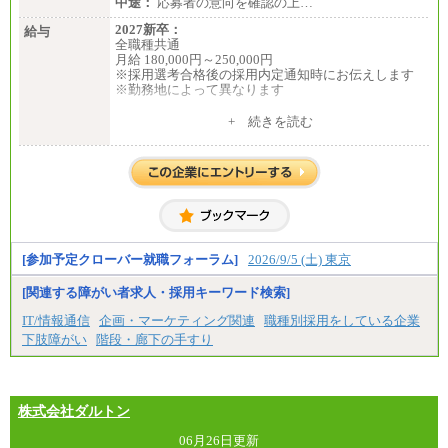
中途：
応募者の意向を確認の上…
2027新卒：
給与
全職種共通
月給 180,000円～250,000円
※採用選考合格後の採用内定通知時にお伝えします
※勤務地によって異なります
中途：
+ 続きを読む
全職種共通
月給 200,000円～250,000円
入社時の処遇は経験・能力を考慮の上、当社規程に
より決定します。
具体的な金額は採用選考合格後に採用内定通知時に
お伝えします。
[参加予定クローバー就職フォーラム]
2026/9/5 (土) 東京
[関連する障がい者求人・採用キーワード検索]
IT/情報通信
企画・マーケティング関連
職種別採用をしている企業
下肢障がい
階段・廊下の手すり
株式会社ダルトン
06月26日更新