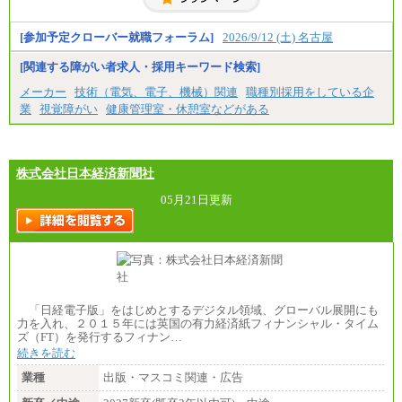
・高専卒（本科）月給197,800円
・短大卒／月給197,800円
・専門卒（2年）／月給197,800円
[参加予定クローバー就職フォーラム]
2026/9/12 (土) 名古屋
※試用期間中も給与に変更はございません。
[関連する障がい者求人・採用キーワード検索]
中途：
メーカー
技術（電気、電子、機械）関連
職種別採用をしている企
（１）（２）
業
視覚障がい
健康管理室・休憩室などがある
月給：270,000円～
想定年収：490万円～1,100万円
年収例：
・610万円/28歳・月給34万円
・1,090万円/38歳・月給59万円 *残業代・家族手当
株式会社日本経済新聞社
対象外
05月21日更新
（３）
月給：190,000円～
想定年収：340万円～610万円
年収例：
・460万円/28歳・月給26万円
・520万円/32歳・月給29万円
（４）
「日経電子版」をはじめとするデジタル領域、グローバル展開にも
月給：201,000円～
力を入れ、２０１５年には英国の有力経済紙フィナンシャル・タイム
想定年収：360万円～680万円
ズ（FT）を発行するフィナン…
年収例：
続きを読む
・520万円/32歳・月給29万円
業種
出版・マスコミ関連・広告
年収例は賞与含む、残業代・家族手当含まず