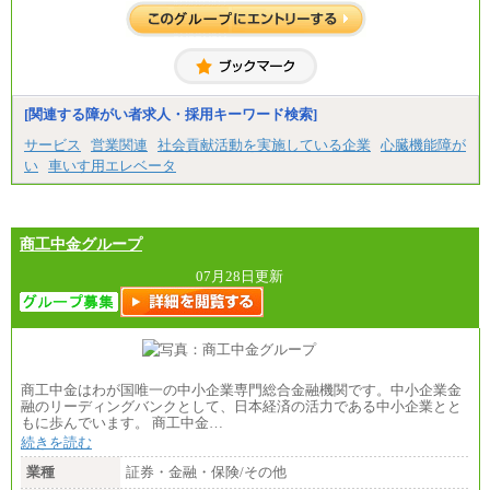
・専門・短大卒
月給229,500円(※1)、226,500円(※2)、221,500円
(※3)、218,500円(※4)、216,500円（※5）
※1…東京都、埼玉県、千葉県、神奈川県
※2…大阪府、京都府、兵庫県、滋賀県
[関連する障がい者求人・採用キーワード検索]
※3…愛知県、静岡県
※4…北海道、宮城県、栃木県、群馬県、長野県、新
サービス
営業関連
社会貢献活動を実施している企業
心臓機能障が
潟県、富山県、石川県、岡山県、広島県、山口県、
い
車いす用エレベータ
香川県、福岡県
※5…青森県、鳥取県、島根県、愛媛県、高知県、大
分県、長崎県、熊本県、宮崎県、鹿児島県、沖縄
県、福島県、山形県
・月給には一律地域手当を含んだ金額を表示
商工中金グループ
（一律地域手当：※1…36,000円、※2…33,000円、
※3…28,000円、※4…25,000円、※5…23,000円）
07月28日更新
・試用期間中も給与変更なし
●基幹職（地域限定社員）
・大学・院卒／月給185,000 円～219,000 円 ※勤務地
により異なる。
〈東京・神奈川〉219,000 円
商工中金はわが国唯一の中小企業専門総合金融機関です。中小企業金
〈大阪・兵庫〉209,000 円
融のリーディングバンクとして、日本経済の活力である中小企業とと
〈愛知〉194,500 円 〈福岡〉1
もに歩んでいます。 商工中金…
85,000 円
続きを読む
・専門・短大卒／月給185,000 円～210,000 円 ※勤務
業種
証券・金融・保険/その他
地により異なる。