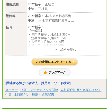
雇用形態
2027新卒：
正社員
中途：
正社員
勤務地
2027新卒：
本社/東京都港区海…
中途：
本社/東京都港区海岸１…
2027新卒：
給与
【一般職】
・専門学校卒：月給218,500円
・短期大学卒：月給218,500円
・大学卒：月給227,500円
・修士卒：月給248,300円
・博士卒：月給257,300円
+ 続きを読む
【総合職】
・大学卒：月給253,500円
・修士卒：月給261,500円
・博士卒：月給270,500円
※2025年度実績
※試用期間3か月中も給与に変更はございません
中途：
[関連する障がい者求人・採用キーワード検索]
全職種共通
最低月給200,000円以上
メーカー
企画・マーケティング関連
人材育成制度が充実している
※試用期間中も給与に変更はございません
企業
上肢障がい
病院へ通院配慮