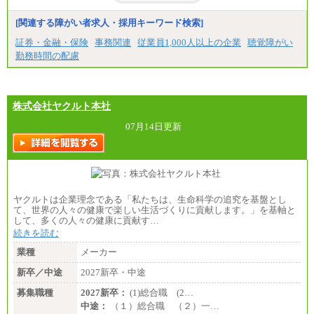
[関連する障がい者求人・採用キーワード検索]
証券・金融・保険
事務関連
従業員1,000人以上の企業
聴覚障がい
勤務時間の配慮
株式会社ヤクルト本社
07月14日更新
ヤクルトは企業理念である「私たちは、生命科学の追究を基盤とし
て、世界の人々の健康で楽しい生活づくりに貢献します。」を基軸と
して、多くの人々の健康に貢献す…
続きを読む
業種
メーカー
新卒／中途
2027新卒・中途
募集職種
2027新卒：
(1)総合職 (2…
中途：
（１）総合職 （２）一…