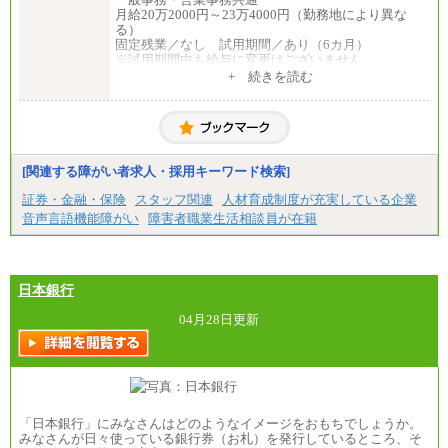
月給20万2000円～23万4000円（勤務地により異な
る）
固定残業／なし 試用期間／あり（6カ月）
※試用期間中も給与に変更はございません
中途：
+ 続きを読む
一般事務・営業事務共通
月給20万2000円～23万4000円（勤務地により異な
る）
固定残業／なし 試用期間／あり（6か月）
※試用期間中も給与に変更はございません。
[関連する障がい者求人・採用キーワード検索]
証券・金融・保険
スタッフ関連
人材育成制度が充実している企業
音声言語機能障がい
障害者職業生活相談員が在籍
日本銀行
04月28日更新
「日本銀行」にみなさんはどのようなイメージをおもちでしょうか。
みなさんが日々使っている銀行券（お札）を発行しているところ、そ