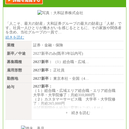
「人こそ、最大の財産」大和証券グループの最大の財産は「人材」で
す。社員一人ひとりが働きがいを感じるとともに、その家族や関係者
を含め、当社グループの一員で…
続きを読む
業種
証券・金融・保険
新卒／中途
2027新卒のみ(既卒3年以内可)
募集職種
2027新卒：
（1）総合職・広域…
雇用形態
2027新卒：
正社員
勤務地
2027新卒：
東京本社・全国（4…
2027新卒：
給与
（１）総合職・広域エリア総合職・エリア総合職
大学卒・大学院修了：月給310,000円
（２）カスタマーサービス職 大学卒・大学院修
了：月給265,000円
※試用期間中も給与に変更はございません
+ 続きを読む