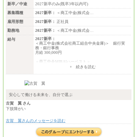
〈東京・神奈川〉210,000 円
新卒／中途
2027新卒のみ(既卒3年以内可)
〈大阪・兵庫〉200,000 円
募集職種
〈愛知〉194,500 円 〈福
2027新卒：
＜商工中金(株式会…
岡〉185,000円
雇用形態
2027新卒：
正社員
※基本給のみ（地域手当なし）
勤務地
2027新卒：
＜商工中金(株式会…
※試用期間中も給与変更なし
中途：
2027新卒：
給与
【阪急交通社】
＜商工中金(株式会社商工組合中央金庫)＞ 銀行実
◆正社員/総合職
務・銀行事務
月給250,000円～(※1)、247,000円～(※2)、242,000円
月給 300,000円
～(※3)、239,000円～(※4)、237,000円～（※5）
・月給は一律地域手当を含んだ金額を表示
＜商工中金MIRAIハーベスト＞
（※1…36,000円、※2…33,000円、※3…28,000円、
月給 230,000円
+ 続きを読む
※4…25,000円、※5…23,000円）
※試用期間中も給与に変更はございません
・試用期間中も給与変更なし
◆正社員/基幹職
〈東京・神奈川〉月給219,000 円～ 〈大阪・兵庫〉
月給209,000 円～
安心して働ける未来を、自分で選ぶ
〈愛知〉月給194,500 円～ 〈福岡〉月給185,000 円～
・一律地域手当なし
古賀 翼 さん
・試用期間中も給与変更なし
下肢障がい
◆契約社員
月給187,500円～(※1)、184,000円～(※2)、180,500円
古賀 翼さんのメッセージを読む
～(※3)、170,500～(※4)、168,000円～（※5）
※1…東京都、埼玉県、千葉県、神奈川県
※2…大阪府、京都府、兵庫県、滋賀県