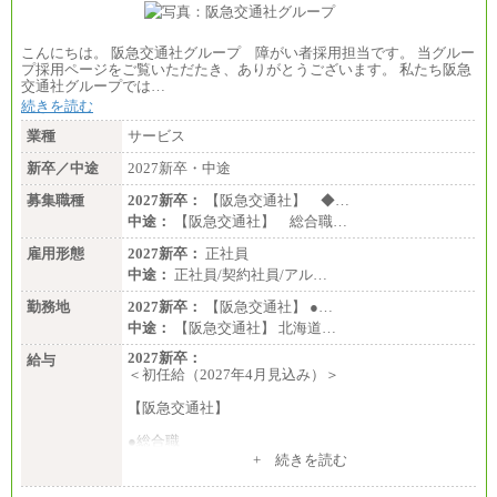
こんにちは。 阪急交通社グループ 障がい者採用担当です。 当グルー
プ採用ページをご覧いただたき、ありがとうございます。 私たち阪急
交通社グループでは…
続きを読む
業種
サービス
新卒／中途
2027新卒・中途
募集職種
2027新卒：
【阪急交通社】 ◆…
中途：
【阪急交通社】 総合職…
雇用形態
2027新卒：
正社員
中途：
正社員/契約社員/アル…
勤務地
2027新卒：
【阪急交通社】 ●…
中途：
【阪急交通社】 北海道…
2027新卒：
給与
＜初任給（2027年4月見込み）＞
【阪急交通社】
●総合職
・大学・院卒
+ 続きを読む
月給250,000円(※1)、247,000円(※2)、242,000円
(※3)、239,000円(※4)、237,000円（※5）