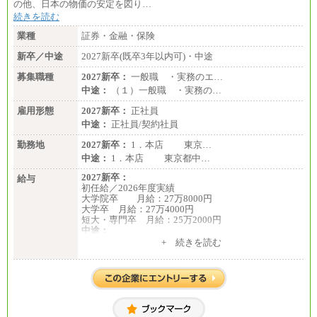
の他、日本の物価の安定を図り…
続きを読む
業種
証券・金融・保険
新卒／中途
2027新卒(既卒3年以内可)・中途
募集職種
2027新卒：
一般職 ・実務のエ…
中途：
（１）一般職 ・実務の…
雇用形態
2027新卒：
正社員
中途：
正社員/契約社員
勤務地
2027新卒：
1．本店 東京…
中途：
1．本店 東京都中…
2027新卒：
給与
初任給／2026年度実績
大学院卒 月給：27万8000円
大学卒 月給：27万4000円
短大・専門卒 月給：25万2000円
中途：
（１）（２）共通
+ 続きを読む
月給：24万0000円～34万8420円
※職務経験等を考慮し決定いたします。
※試用期間中も給与に変更はございません