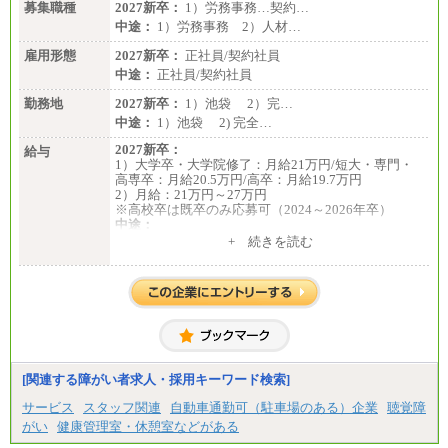
募集職種
2027新卒：
1）労務事務…契約…
中途：
1）労務事務 2）人材…
雇用形態
2027新卒：
正社員/契約社員
中途：
正社員/契約社員
勤務地
2027新卒：
1）池袋 2）完…
中途：
1）池袋 2) 完全…
2027新卒：
給与
1）大学卒・大学院修了：月給21万円/短大・専門・
高専卒：月給20.5万円/高卒：月給19.7万円
2）月給：21万円～27万円
※高校卒は既卒のみ応募可（2024～2026年卒）
中途：
1）月給：21万円～25万円
+ 続きを読む
2）月給：21万円～27万円
[関連する障がい者求人・採用キーワード検索]
サービス
スタッフ関連
自動車通勤可（駐車場のある）企業
聴覚障
がい
健康管理室・休憩室などがある