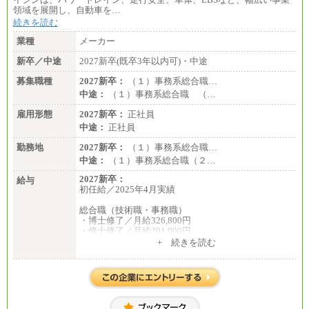
領域を展開し、自動車を…
続きを読む
業種
メーカー
新卒／中途
2027新卒(既卒3年以内可)・中途
募集職種
2027新卒：
（１）事務系総合職…
中途：
（１）事務系総合職 （…
雇用形態
2027新卒：
正社員
中途：
正社員
勤務地
2027新卒：
（１）事務系総合職…
中途：
（１）事務系総合職（２…
2027新卒：
給与
初任給／2025年4月実績
総合職（技術職・事務職）
・博士修了／月給326,800円
・修士修了／月給301,000円
・大学卒／月給282,000円
+ 続きを読む
・高専卒（専攻科）／月給282,000円
・高専卒（本科）／月給256,000円
一般事務職
・博士修了、修士修了、大学卒／月給206,400円
・高専卒（専攻科）／月給206,400円