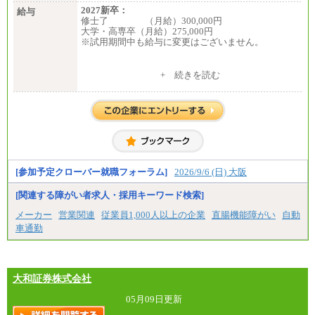
2027新卒：
給与
修士了 （月給）300,000円
大学・高専卒（月給）275,000円
※試用期間中も給与に変更はございません。
中途：
+ 続きを読む
修士了 （月給）300,000円
大学・高専卒（月給）275,000円
※試用期間中も給与に変更はございません。
[参加予定クローバー就職フォーラム]
2026/9/6 (日) 大阪
[関連する障がい者求人・採用キーワード検索]
メーカー
営業関連
従業員1,000人以上の企業
直腸機能障がい
自動
車通勤
大和証券株式会社
05月09日更新