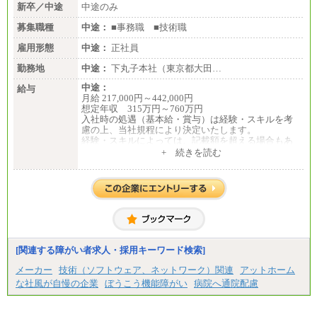
新卒／中途
中途のみ
募集職種
中途：
■事務職 ■技術職
雇用形態
中途：
正社員
勤務地
中途：
下丸子本社（東京都大田…
中途：
給与
月給 217,000円～442,000円
想定年収 315万円～760万円
入社時の処遇（基本給・賞与）は経験・スキルを考
慮の上、当社規程により決定いたします。
経験・スキルによっては、記載額を超える場合もあ
ります。
+ 続きを読む
※試用期間中も給与に変更はございません。
[関連する障がい者求人・採用キーワード検索]
メーカー
技術（ソフトウェア、ネットワーク）関連
アットホーム
な社風が自慢の企業
ぼうこう機能障がい
病院へ通院配慮