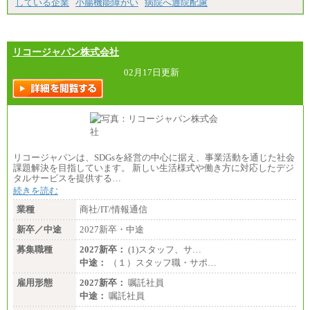
している企業
小腸機能障がい
病院へ通院配慮
リコージャパン株式会社
02月17日更新
リコージャパンは、SDGsを経営の中心に据え、事業活動を通じた社会
課題解決を目指しています。 新しい生活様式や働き方に対応したデジ
タルサービスを提供する…
続きを読む
業種
商社/IT/情報通信
新卒／中途
2027新卒・中途
募集職種
2027新卒：
(1)スタッフ、サ…
中途：
（１）スタッフ職・サポ…
雇用形態
2027新卒：
嘱託社員
中途：
嘱託社員