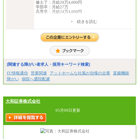
修士了：月給29万4,000円
学部卒：月給27万
高専卒：月給24万4,000円
+ 続きを読む
中途：
月給 250,000円～350,000円
想定年収 420万円～600万円
入社時の処遇（基本給・賞与）は経験・スキルを考
慮の上、当社規程に従い決定いたします。
経験・スキルによっては、記載額を超える場合もあ
ります。
※試用期間中も給与に変更はございません。
[関連する障がい者求人・採用キーワード検索]
IT/情報通信
営業関連
アットホームな社風が自慢の企業
直腸機能
障がい
病院へ通院配慮
大和証券株式会社
05月09日更新