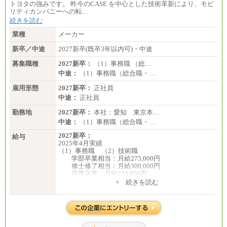
トヨタの強みです。 昨今のCASE を中心とした技術革新により、モビ
リティカンパニーへの転…
続きを読む
業種
メーカー
新卒／中途
2027新卒(既卒3年以内可)・中途
募集職種
2027新卒：
（1）事務職 （総…
中途：
（1）事務職（総合職・…
雇用形態
2027新卒：
正社員
中途：
正社員
勤務地
2027新卒：
本社：愛知 東京本…
中途：
（1）事務職（総合職・…
2027新卒：
給与
2025年4月実績
（1）事務職 （2）技術職
学部卒業相当：月給275,000円
修士修了相当：月給300,000円
高専卒業：月給233,000円
+ 続きを読む
（3）業務職
大学院修了・大学卒業：月給21万円
短期大学・専門学校（2年制）卒業：月給20万円
※博士修了の方については、専門性や担当業務を考
慮して給与を決定いたします