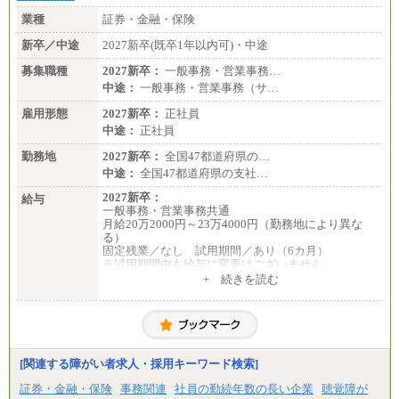
※詳細はJTBキャリアサイトよりご確認ください。
業種
証券・金融・保険
■I&Jデジタルイノベーション(株)
新卒／中途
2027新卒(既卒1年以内可)・中途
総合職 月給224,500～242,600円＋地域手当
※詳細はJTBキャリアサイトよりご確認ください。
募集職種
2027新卒：
一般事務・営業事務…
＜有期社員コース＞
中途：
一般事務・営業事務（サ…
■(株)JTBビジネストランスフォーム
雇用形態
有期契約職 月給185,000～195,000円
2027新卒：
正社員
※詳細はJTBキャリアサイトよりご確認ください。
中途：
正社員
■(株)JTBパブリッシング ※2027年新卒募集終了
勤務地
2027新卒：
全国47都道府県の…
総合職 月給241,000円
中途：
全国47都道府県の支社…
中途：
①月給227,000円以上
2027新卒：
給与
②月給212,000円以上
一般事務・営業事務共通
③月給172,500円以上
月給20万2000円～23万4000円（勤務地により異な
④月給23万円～37万円
る）
⑤月給20万円～25万円
固定残業／なし 試用期間／あり（6カ月）
⑥月給33万円～48万円
※試用期間中も給与に変更はございません
⑦月給271,000円以上
中途：
+ 続きを読む
⑧～⑮月給200,000円〜月給400,000円
一般事務・営業事務共通
⑯月給185,000円以上
月給20万2000円～23万4000円（勤務地により異な
⑰月給237,000円以上
る）
⑱月給212,000円以上
固定残業／なし 試用期間／あり（6か月）
⑲東京：月給202,000 円以上 、京都：月給193,000 円
※試用期間中も給与に変更はございません。
以上
[関連する障がい者求人・採用キーワード検索]
⑳月給205,000円以上
㉑月給185,000 円以上
証券・金融・保険
事務関連
社員の勤続年数の長い企業
聴覚障が
㉒月給185,000 円以上