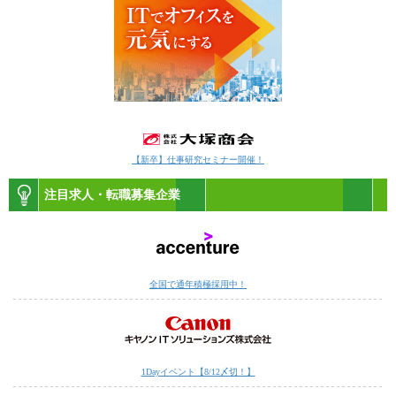
【新卒】仕事研究セミナー開催！
注目求人・転職募集企業
全国で通年積極採用中！
1Dayイベント【8/12〆切！】