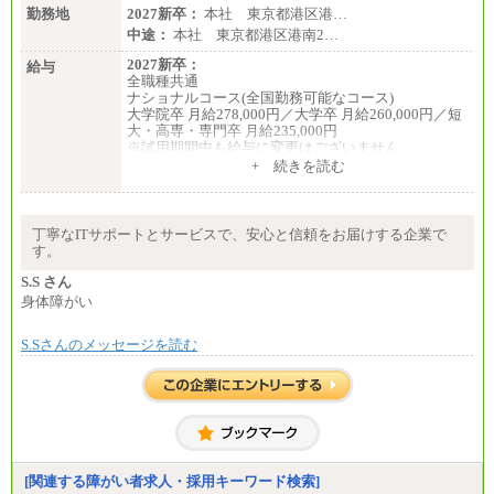
勤務地
2027新卒：
本社 東京都港区港…
中途：
本社 東京都港区港南2…
2027新卒：
給与
全職種共通
ナショナルコース(全国勤務可能なコース)
大学院卒 月給278,000円／大学卒 月給260,000円／短
大・高専・専門卒 月給235,000円
※試用期間中も給与に変更はございません
+ 続きを読む
エリアコース(一定地域であれば移動可能なコース)
大学院卒 月給264,000円／大学卒 月給250,000円／短
大・高専・専門卒 月給225,000円
※試用期間中も給与に変更はございません
丁寧なITサポートとサービスで、安心と信頼をお届けする企業で
中途：
す。
月給：250,000円～400,000円
想定年収：4,000,000円～6,000,000円
S.S さん
※試用期間中も給与に変更はございません。
身体障がい
S.Sさんのメッセージを読む
[関連する障がい者求人・採用キーワード検索]