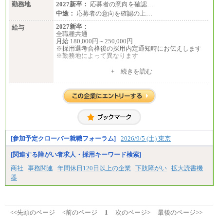
勤務地
2027新卒：
応募者の意向を確認…
中途：
応募者の意向を確認の上…
2027新卒：
給与
全職種共通
月給 180,000円～250,000円
※採用選考合格後の採用内定通知時にお伝えします
※勤務地によって異なります
中途：
+ 続きを読む
全職種共通
月給 200,000円～250,000円
入社時の処遇は経験・能力を考慮の上、当社規程に
より決定します。
具体的な金額は採用選考合格後に採用内定通知時に
お伝えします。
[参加予定クローバー就職フォーラム]
2026/9/5 (土) 東京
[関連する障がい者求人・採用キーワード検索]
商社
事務関連
年間休日120日以上の企業
下肢障がい
拡大読書機
器
<<先頭のページ
<前のページ
1
次のページ>
最後のページ>>