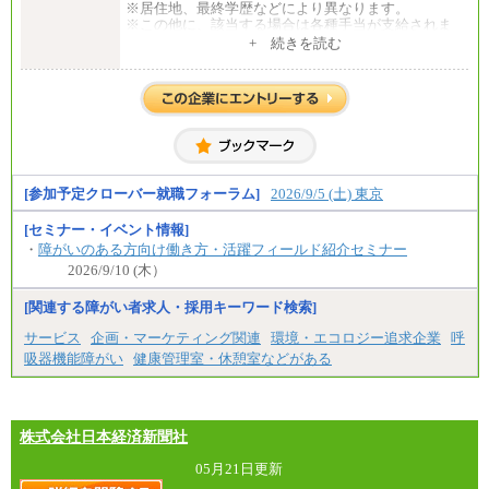
※居住地、最終学歴などにより異なります。
※この他に、該当する場合は各種手当が支給されま
す。
+ 続きを読む
※試用期間中も給与に変更はございません。
中途：
全職種共通
初任給／月給263,000円～
※居住地、年齢により異なります。
※この他に、該当する場合は各種手当が支給されま
す。
※試用期間中も給与に変更はございません
[参加予定クローバー就職フォーラム]
2026/9/5 (土) 東京
[セミナー・イベント情報]
・
障がいのある方向け働き方・活躍フィールド紹介セミナー
2026/9/10 (木）
[関連する障がい者求人・採用キーワード検索]
サービス
企画・マーケティング関連
環境・エコロジー追求企業
呼
吸器機能障がい
健康管理室・休憩室などがある
株式会社日本経済新聞社
05月21日更新