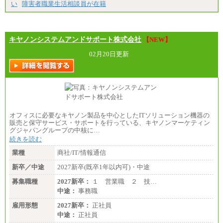
い
障害者職業生活相談員が在籍
㉓月給224,500円以上
※全コース共通※ 能力・経験・勤務地などにより
異なります
※試用期間中も給与に変更はございません。
キヤノンシステムアンドサポート株式会社
【NEW】
02月20日更新
オフィスに必要なキヤノン製品を中心としたITソリューション機器の
販売と保守サービス・サポートを行っている、キヤノンマーケティン
グジャパングループの中核に…
続きを読む
業種
商社/IT/情報通信
新卒／中途
2027新卒(既卒1年以内可)・中途
募集職種
2027新卒：
１ 営業職 ２ 技…
中途：
事務職
雇用形態
2027新卒：
正社員
中途：
正社員