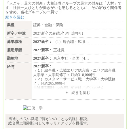
「人こそ、最大の財産」大和証券グループの最大の財産は「人材」で
す。社員一人ひとりが働きがいを感じるとともに、その家族や関係者
を含め、当社グループの一員で…
続きを読む
業種
証券・金融・保険
新卒／中途
2027新卒のみ(既卒3年以内可)
募集職種
2027新卒：
（1）総合職・広域…
雇用形態
2027新卒：
正社員
勤務地
2027新卒：
東京本社・全国（4…
2027新卒：
給与
（１）総合職・広域エリア総合職・エリア総合職
大学卒・大学院修了：月給310,000円
（２）カスタマーサービス職 大学卒・大学院修
了：月給265,000円
※試用期間中も給与に変更はございません
+ 続きを読む
風通しの良い職場で障がいのことも気軽に相談。
総合職に職制転向してキャリアアップを目指す。