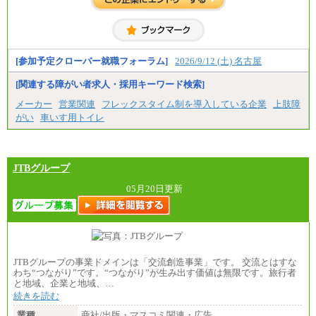
一般事務職
・博士修了、修士修了、大学卒／月給206,400円
・高専卒（専攻科）／月給206,400円
・高専卒（本科）月給197,800円
・短大卒／月給197,800円
・専門卒（2年）／月給197,800円
[参加予定クローバー就職フォーラム]
2026/9/12 (土) 名古屋
※試用期間中も給与に変更はございません。
[関連する障がい者求人・採用キーワード検索]
中途：
メーカー
営業関連
フレックスタイム制を導入している企業
上肢障
（１）（２）
がい
車いす用トイレ
月給：270,000円～
想定年収：490万円～1,100万円
年収例：
・610万円/28歳・月給34万円
・1,090万円/38歳・月給59万円 *残業代・家族手当
JTBグループ
対象外
05月20日更新
（３）
月給：190,000円～
想定年収：340万円～610万円
年収例：
・460万円/28歳・月給26万円
・520万円/32歳・月給29万円
JTBグループの事業ドメインは「交流創造事業」です。 交流とはすな
（４）
わち“つながり”です。“つながり”が生み出す価値は無限です。旅行者
月給：201,000円～
と地域、企業と地域、…
想定年収：360万円～680万円
続きを読む
年収例：
・520万円/32歳・月給29万円
業種
商社/出版・マスコミ関連・広告…