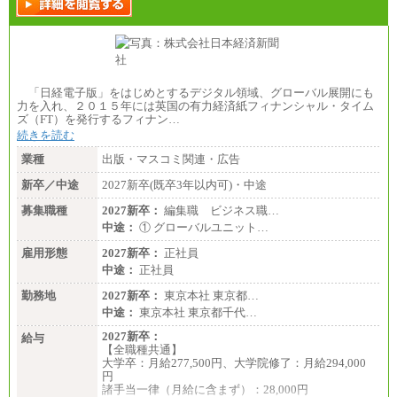
「日経電子版」をはじめとするデジタル領域、グローバル展開にも
力を入れ、２０１５年には英国の有力経済紙フィナンシャル・タイム
ズ（FT）を発行するフィナン…
続きを読む
業種
出版・マスコミ関連・広告
新卒／中途
2027新卒(既卒3年以内可)・中途
募集職種
2027新卒：
編集職 ビジネス職…
中途：
① グローバルユニット…
雇用形態
2027新卒：
正社員
中途：
正社員
勤務地
2027新卒：
東京本社 東京都…
中途：
東京本社 東京都千代…
2027新卒：
給与
【全職種共通】
大学卒：月給277,500円、大学院修了：月給294,000
円
諸手当一律（月給に含まず）：28,000円