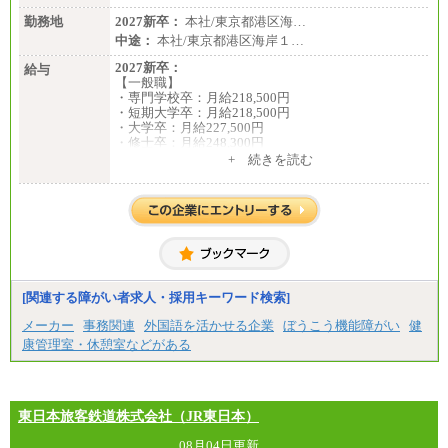
勤務地
2027新卒：
本社/東京都港区海…
中途：
本社/東京都港区海岸１…
2027新卒：
給与
【一般職】
・専門学校卒：月給218,500円
・短期大学卒：月給218,500円
・大学卒：月給227,500円
・修士卒：月給248,300円
・博士卒：月給257,300円
+ 続きを読む
【総合職】
・大学卒：月給253,500円
・修士卒：月給261,500円
・博士卒：月給270,500円
※2025年度実績
※試用期間3か月中も給与に変更はございません
中途：
[関連する障がい者求人・採用キーワード検索]
全職種共通
最低月給200,000円以上
メーカー
事務関連
外国語を活かせる企業
ぼうこう機能障がい
健
※試用期間中も給与に変更はございません
康管理室・休憩室などがある
東日本旅客鉄道株式会社（JR東日本）
08月04日更新