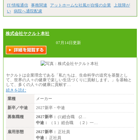
IT/情報通信
事務関連
アットホームな社風が自慢の企業
上肢障が
い
病院へ通院配慮
株式会社ヤクルト本社
07月14日更新
ヤクルトは企業理念である「私たちは、生命科学の追究を基盤とし
て、世界の人々の健康で楽しい生活づくりに貢献します。」を基軸と
して、多くの人々の健康に貢献す…
続きを読む
業種
メーカー
新卒／中途
2027新卒・中途
募集職種
2027新卒：
(1)総合職 (2…
中途：
（１）総合職 （２）一…
雇用形態
2027新卒：
正社員
中途：
正社員