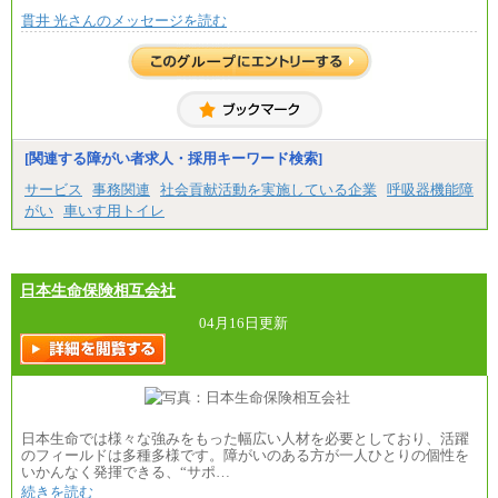
■(株)JTBビジネストラベルソリューションズ
貫井 光さんのメッセージを読む
総合職 月給220,000～230,000円＋地域間調整給
エリア総合職 月給206,000円～214,000＋地域間調
整給
※詳細はJTBキャリアサイトよりご確認ください。
■(株)JTBコミュニケーションデザイン
総合職 月給230,000円
みなし残業手当：20,000円（一律支給）※みなし
残業手当の残業時間は10.43時間。
[関連する障がい者求人・採用キーワード検索]
※超過勤務手当：みなし残業時間を超える残業時
サービス
事務関連
社会貢献活動を実施している企業
呼吸器機能障
間に応じて、時間外手当等を支給。
がい
車いす用トイレ
エリアサポート職 月給188,000円
※超過勤務手当：残業時間については全額時間外
手当を支給。
日本生命保険相互会社
■（株）JTBグローバルマーケティング＆トラベル
総合職 月給242,000円＋地域間調整給
訪日事業職 月給202,000～227,000円＋地域間調整
04月16日更新
給
※詳細はJTBキャリアサイトよりご確認ください。
■(株)JTBビジネストランスフォーム
総合職 月給205,000～225,000円＋地域間調整給
エリア総合職 月給185,000円＋地域間調整給
日本生命では様々な強みをもった幅広い人材を必要としており、活躍
※詳細はJTBキャリアサイトよりご確認ください。
のフィールドは多種多様です。障がいのある方が一人ひとりの個性を
いかんなく発揮できる、“サポ…
■(株)JTBデータサービス ※2027年新卒募集終了
総合職 月給186,000～194,000円＋地域手当
続きを読む