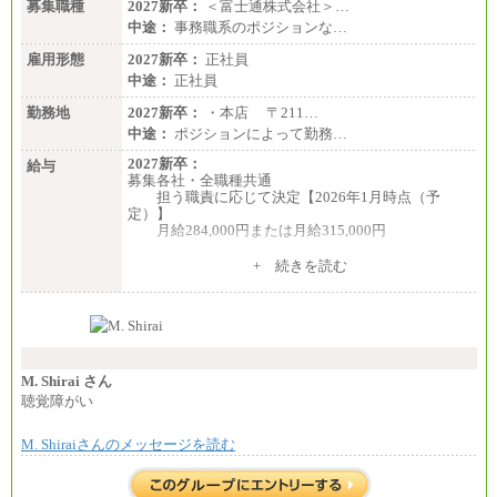
募集職種
2027新卒：
＜富士通株式会社＞…
中途：
事務職系のポジションな…
雇用形態
2027新卒：
正社員
中途：
正社員
勤務地
2027新卒：
・本店 〒211…
中途：
ポジションによって勤務…
2027新卒：
給与
募集各社・全職種共通
担う職責に応じて決定【2026年1月時点（予
定）】
月給284,000円または月給315,000円
※入社後早期から、自律的な業務遂行が求めら
+ 続きを読む
れる職務を担う方については、月額給与315,000円で
す。
なお、高度なスキルや専門性を持ち、より高
い職責を担う方については、さらに高い金額を個別
に設定します。
※習熟度を上げるための育成が一定期間必要で
上司の指示に基づき職務を遂行する方については、
M. Shirai さん
月額給与284,000円となります。
聴覚障がい
※個別に設定する給与については、選考の過程
で決定していきます。
M. Shiraiさんのメッセージを読む
※上記に加え、所定労働時間外に勤務をした場
合には、時間外勤務手当を支給します。
※試用期間中も給与に変更はございません。