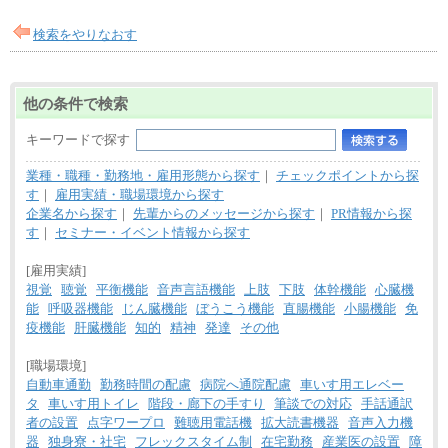
検索をやりなおす
他の条件で検索
キーワードで探す
業種・職種・勤務地・雇用形態から探す
｜
チェックポイントから探
す
｜
雇用実績・職場環境から探す
企業名から探す
｜
先輩からのメッセージから探す
｜
PR情報から探
す
｜
セミナー・イベント情報から探す
[雇用実績]
視覚
聴覚
平衡機能
音声言語機能
上肢
下肢
体幹機能
心臓機
能
呼吸器機能
じん臓機能
ぼうこう機能
直腸機能
小腸機能
免
疫機能
肝臓機能
知的
精神
発達
その他
[職場環境]
自動車通勤
勤務時間の配慮
病院へ通院配慮
車いす用エレベー
タ
車いす用トイレ
階段・廊下の手すり
筆談での対応
手話通訳
者の設置
点字ワープロ
難聴用電話機
拡大読書機器
音声入力機
器
独身寮・社宅
フレックスタイム制
在宅勤務
産業医の設置
障