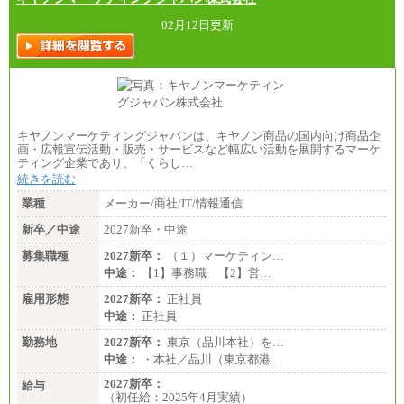
02月12日更新
キヤノンマーケティングジャパンは、キヤノン商品の国内向け商品企
画・広報宣伝活動・販売・サービスなど幅広い活動を展開するマーケ
ティング企業であり、「くらし…
続きを読む
業種
メーカー/商社/IT/情報通信
新卒／中途
2027新卒・中途
募集職種
2027新卒：
（１）マーケティン…
中途：
【1】事務職 【2】営…
雇用形態
2027新卒：
正社員
中途：
正社員
勤務地
2027新卒：
東京（品川本社）を…
中途：
・本社／品川（東京都港…
2027新卒：
給与
（初任給：2025年4月実績）