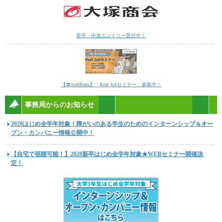
新卒・中途エントリー受付中！
【〓SoftBank】「Real Jobセミナー」募集中！
事務局からのお知らせ
2028はじめ全学年対象！障がいのある学生のためのインターンシップ＆オー
プン・カンパニー情報公開中！
【自宅で視聴可能！】2028新卒はじめ全学年対象★WEBセミナー開催決
定！