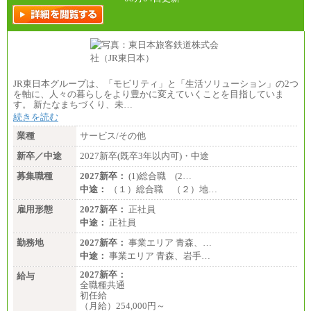
JR東日本グループは、「モビリティ」と「生活ソリューション」の2つ
を軸に、人々の暮らしをより豊かに変えていくことを目指していま
す。 新たなまちづくり、未…
続きを読む
業種
サービス/その他
新卒／中途
2027新卒(既卒3年以内可)・中途
募集職種
2027新卒：
(1)総合職 (2…
中途：
（１）総合職 （２）地…
雇用形態
2027新卒：
正社員
中途：
正社員
勤務地
2027新卒：
事業エリア 青森、…
中途：
事業エリア 青森、岩手…
2027新卒：
給与
全職種共通
初任給
（月給）254,000円～