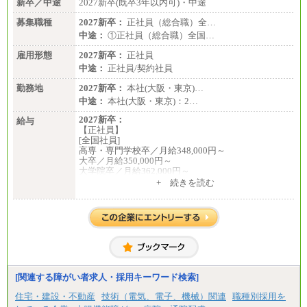
新卒／中途
2027新卒(既卒3年以内可)・中途
募集職種
2027新卒：
正社員（総合職）全…
中途：
①正社員（総合職）全国…
雇用形態
2027新卒：
正社員
中途：
正社員/契約社員
勤務地
2027新卒：
本社(大阪・東京)…
中途：
本社(大阪・東京)：2…
2027新卒：
給与
【正社員】
[全国社員]
高専・専門学校卒／月給348,000円～
大卒／月給350,000円～
大学院卒／月給362,000円～
[地域社員]月給295,000円～
+ 続きを読む
中途：
【正社員】
[全国社員]月給348,000円～
[地域社員]月給295,000円～
※試用期間中も給与に変更はございません
【契約社員】月給200,000円～
[関連する障がい者求人・採用キーワード検索]
住宅・建設・不動産
技術（電気、電子、機械）関連
職種別採用を