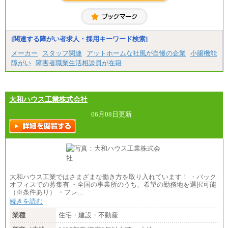
中途：
＜募集各社・全職種共通＞
月給21万円以上～
※試用期間中の給与に変更はありません。
[関連する障がい者求人・採用キーワード検索]
※経験・能力を考慮し、当社規定により決定いたし
メーカー
スタッフ関連
アットホームな社風が自慢の企業
小腸機能
ます。
障がい
障害者職業生活相談員が在籍
大和ハウス工業株式会社
06月08日更新
大和ハウス工業ではさまざまな働き方を取り入れています！ ・バック
オフィスでの募集有 ・全国の事業所のうち、希望の勤務地を選択可能
（※条件あり） ・フレ…
続きを読む
業種
住宅・建設・不動産