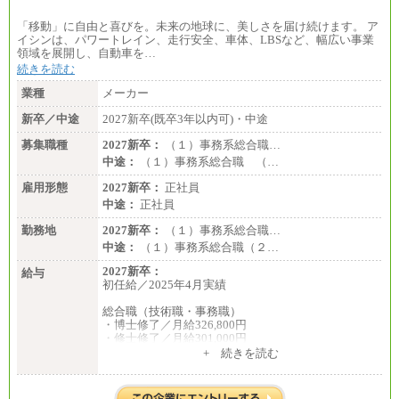
「移動」に自由と喜びを。未来の地球に、美しさを届け続けます。 ア
イシンは、パワートレイン、走行安全、車体、LBSなど、幅広い事業
領域を展開し、自動車を…
続きを読む
業種
メーカー
新卒／中途
2027新卒(既卒3年以内可)・中途
募集職種
2027新卒：
（１）事務系総合職…
中途：
（１）事務系総合職 （…
雇用形態
2027新卒：
正社員
中途：
正社員
勤務地
2027新卒：
（１）事務系総合職…
中途：
（１）事務系総合職（２…
2027新卒：
給与
初任給／2025年4月実績
総合職（技術職・事務職）
・博士修了／月給326,800円
・修士修了／月給301,000円
・大学卒／月給282,000円
+ 続きを読む
・高専卒（専攻科）／月給282,000円
・高専卒（本科）／月給256,000円