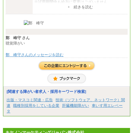
※試用期間中も給与に変更はございません
中途：
+ 続きを読む
【全職種共通】
月給370,000円～
※経験・能力等を考慮の上、当社規定により決定し
ます。
※試用期間中も給与に変更はございません。
※想定年収 6,000,000円～（住居費補助、子手当など
の各種手当を含む金額です）
鄭 峰守 さん
聴覚障がい
鄭 峰守さんのメッセージを読む
[関連する障がい者求人・採用キーワード検索]
出版・マスコミ関連・広告
技術（ソフトウェア、ネットワーク）関
連
職種別採用をしている企業
肝臓機能障がい
車いす用エレベー
タ
キヤノンマーケティングジャパン株式会社