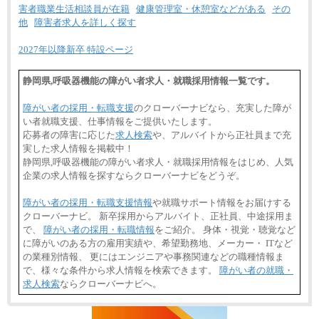
害者職業生活相談員が在籍
健康管理室・休憩室などがある
その
他
障害者求人を詳しく探す
2027年以降新卒 特設ページ
静岡県,呼吸器機能の障がい者求人・就職採用情報一覧です。
障がい者の採用・転職支援
のクローバーナビなら、充実した障が
い者就職支援、仕事情報をご提供いたします。
応募者の障害に応じた
求人検索
や、アルバイトから正社員まで充
実した求人情報を掲載中！
静岡県,呼吸器機能の障がい者求人・就職採用情報をはじめ、人気
企業の求人情報を探すならクローバーナビをどうぞ。
障がい者の採用・転職支援情報
や就職サポート情報をお届けする
クローバーナビ。 新卒採用からアルバイト、正社員、中途採用ま
で、
障がい者の採用・転職情報
をご紹介。 身体・視覚・聴覚など
に障がいのある方の雇用実績や、希望勤務地、メーカー・ ITなど
の業種別情報、 更にはエンジニアや事務関連などの職種情報ま
で、様々な条件から求人情報を検索できます。
障がい者の就職・
求人検索
ならクローバーナビへ。