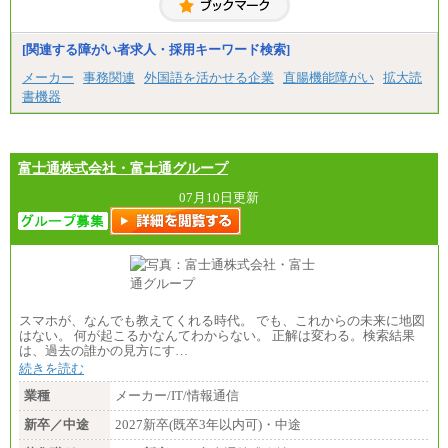
※試用期間中も給与に変更はございません
中途：
（1）事務職（総合職・正社員） （2）技術職（総
[関連する障がい者求人・採用キーワード検索]
合職・正社員）
月給 208,000円以上
メーカー
事務関連
外国語を活かせる企業
直腸機能障がい
拡大読
経験、能力等を考慮し、弊社規定により決定
書機器
試用期間中も給与に変更はございません
（3）技能職（正社員）
基本給
月給 182,400円以上
富士通株式会社・富士通グループ
07月10日更新
スマホが、なんでも教えてくれる時代。 でも、これからの未来に地図
はない。 何が起こるかなんてわからない。 正解は変わる。検索結果
は、過去の誰かの見方にす…
続きを読む
業種
メーカー/IT/情報通信
新卒／中途
2027新卒(既卒3年以内可)・中途