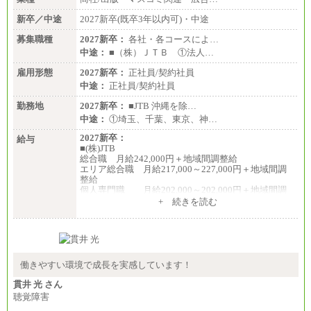
年収例は賞与含む、残業代・家族手当含まず
新卒／中途
2027新卒(既卒3年以内可)・中途
※キャリアや能力等を考慮の上、当社規定により確
募集職種
2027新卒：
各社・各コースによ…
定します
中途：
■（株）ＪＴＢ ①法人…
※残業手当：別途支給
※固定給に固定残業代含まず
雇用形態
2027新卒：
正社員/契約社員
※試用期間中も給与に変更なし
中途：
正社員/契約社員
勤務地
2027新卒：
■JTB 沖縄を除…
中途：
①埼玉、千葉、東京、神…
2027新卒：
給与
■(株)JTB
総合職 月給242,000円＋地域間調整給
エリア総合職 月給217,000～227,000円＋地域間調
整給
個人専門職 月給202,000～202,000円＋地域間調
整給
+ 続きを読む
※詳細はJTBキャリアサイトよりご確認ください。
■(株)JTB商事
総合職 月給208,000～235,000円
エリア総合職 月給180,000～205,000円＋地域手当
※詳細はJTBキャリアサイトよりご確認ください。
働きやすい環境で成長を実感しています！
■(株)JTBパブリッシング ※2027年新卒募集終了
貫井 光 さん
総合職 月給271,000円
聴覚障害