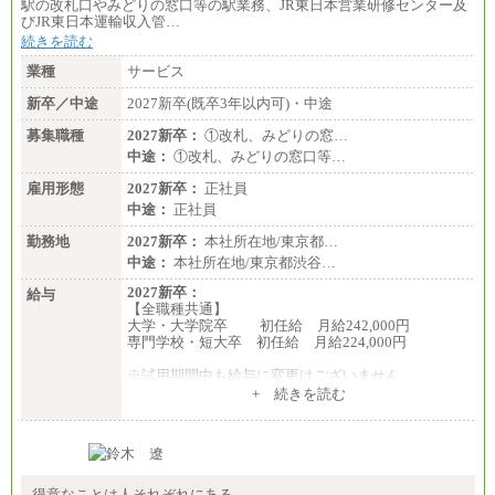
駅の改札口やみどりの窓口等の駅業務、JR東日本営業研修センター及
びJR東日本運輸収入管…
続きを読む
業種
サービス
新卒／中途
2027新卒(既卒3年以内可)・中途
募集職種
2027新卒：
①改札、みどりの窓…
中途：
①改札、みどりの窓口等…
雇用形態
2027新卒：
正社員
中途：
正社員
勤務地
2027新卒：
本社所在地/東京都…
中途：
本社所在地/東京都渋谷…
2027新卒：
給与
【全職種共通】
大学・大学院卒 初任給 月給242,000円
専門学校・短大卒 初任給 月給224,000円
※試用期間中も給与に変更はございません
中途：
+ 続きを読む
【全職種共通】
大学・大学院卒 初任給 月給242,000円
専門学校・短大卒 初任給 月給224,000円
最終学歴に応じ、上記新卒給与（高卒の場合は、月
給211,000円）を基本給とし、年齢や学歴などを考慮
して算定した調整手当を加算した額
得意なことは人それぞれにある