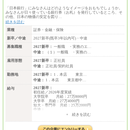
「日本銀行」にみなさんはどのようなイメージをおもちでしょうか。
みなさんが日々使っている銀行券（お札）を発行しているところ、そ
の他、日本の物価の安定を図り…
続きを読む
業種
証券・金融・保険
新卒／中途
2027新卒(既卒3年以内可)・中途
募集職種
2027新卒：
一般職 ・実務のエ…
中途：
（１）一般職 ・実務の…
雇用形態
2027新卒：
正社員
中途：
正社員/契約社員
勤務地
2027新卒：
1．本店 東京…
中途：
1．本店 東京都中…
2027新卒：
給与
初任給／2026年度実績
大学院卒 月給：27万8000円
大学卒 月給：27万4000円
短大・専門卒 月給：25万2000円
中途：
（１）（２）共通
+ 続きを読む
月給：24万0000円～34万8420円
※職務経験等を考慮し決定いたします。
※試用期間中も給与に変更はございません