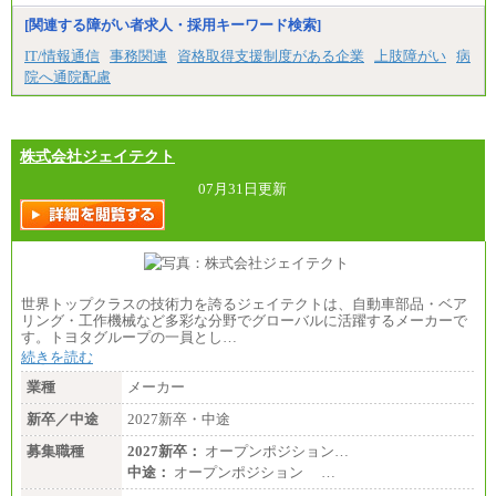
[関連する障がい者求人・採用キーワード検索]
IT/情報通信
事務関連
資格取得支援制度がある企業
上肢障がい
病
院へ通院配慮
株式会社ジェイテクト
07月31日更新
世界トップクラスの技術力を誇るジェイテクトは、自動車部品・ベア
リング・工作機械など多彩な分野でグローバルに活躍するメーカーで
す。トヨタグループの一員とし…
続きを読む
業種
メーカー
新卒／中途
2027新卒・中途
募集職種
2027新卒：
オープンポジション…
中途：
オープンポジション …