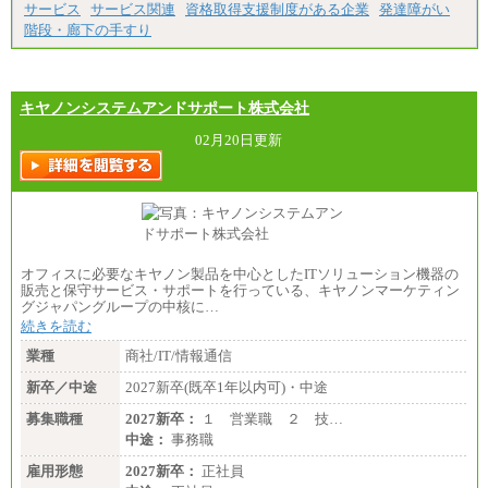
サービス
サービス関連
資格取得支援制度がある企業
発達障がい
階段・廊下の手すり
キヤノンシステムアンドサポート株式会社
02月20日更新
オフィスに必要なキヤノン製品を中心としたITソリューション機器の
販売と保守サービス・サポートを行っている、キヤノンマーケティン
グジャパングループの中核に…
続きを読む
業種
商社/IT/情報通信
新卒／中途
2027新卒(既卒1年以内可)・中途
募集職種
2027新卒：
１ 営業職 ２ 技…
中途：
事務職
雇用形態
2027新卒：
正社員