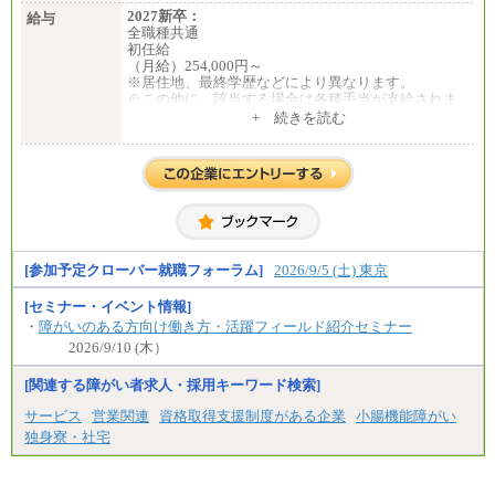
2027新卒：
給与
全職種共通
初任給
（月給）254,000円～
※居住地、最終学歴などにより異なります。
※この他に、該当する場合は各種手当が支給されま
す。
+ 続きを読む
※試用期間中も給与に変更はございません。
中途：
全職種共通
初任給／月給263,000円～
※居住地、年齢により異なります。
※この他に、該当する場合は各種手当が支給されま
す。
※試用期間中も給与に変更はございません
[参加予定クローバー就職フォーラム]
2026/9/5 (土) 東京
[セミナー・イベント情報]
・
障がいのある方向け働き方・活躍フィールド紹介セミナー
2026/9/10 (木）
[関連する障がい者求人・採用キーワード検索]
サービス
営業関連
資格取得支援制度がある企業
小腸機能障がい
独身寮・社宅