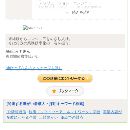
（1）ソリューション・エンジニア
【経験者】月給240,000円～450,000円
※地域や業務内容によって変動があります
+ 続きを読む
【未経験者】月給210,000円～340,000円
※地域や業務内容によって変動があります
（2）一般事務
月給210,000円～350,000円
※地域や業務内容によって変動があります
未経験からエンジニアをめざし入社。
今は行政の業務効率化の一端を担う。
（3）庶務/軽作業
月給220,000円～250,000円
Akihiro T さん
両肩関節機能障がい
※試用期間中も給与に変更はございません
Akihiro Tさんのメッセージを読む
[関連する障がい者求人・採用キーワード検索]
IT/情報通信
技術（ソフトウェア、ネットワーク）関連
事業内容が
多岐にわたる企業
上肢障がい
筆談での対応