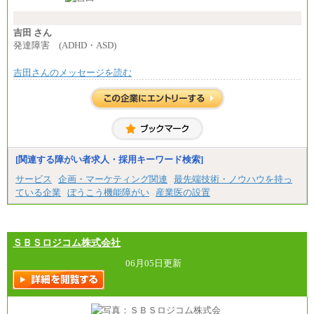
条件あり）
---
計：250,000円
吉田 さん
■その他職種共通
発達障害 (ADHD・ASD)
月給：25万3,400円～
※固定残業代20時間分を手当に含む(33,900円～)
吉田さんのメッセージを読む
※20時間を超過した場合は別途支給
※試用期間中も給与に変更はございません
中途：
(1)(2)月給：25万3400円～28万5900円
※固定残業代20時間分を手当に含む(33,900円～38,20
0円)
※20時間を超過した場合は別途支給
※試用期間中も給与に変更はございません
[関連する障がい者求人・採用キーワード検索]
サービス
企画・マーケティング関連
最先端技術・ノウハウを持っ
ている企業
ぼうこう機能障がい
産業医の設置
ＳＢＳロジコム株式会社
06月05日更新