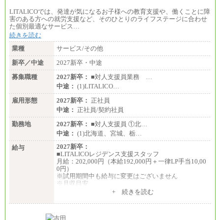
LITALICOでは、発達が気になるお子様への教育支援や、働くことに障
害のある方への就労支援など、そのひとりのライフステージに合わせ
た個別最適なサービス…
続きを読む
業種
サービス/その他
新卒／中途
2027新卒・中途
募集職種
2027新卒：
■対人支援員業務 …
中途：
(1)LITALICO…
雇用形態
2027新卒：
正社員
中途：
正社員/契約社員
勤務地
2027新卒：
■対人支援員 ①北…
中途：
(1)北海道、宮城、栃…
2027新卒：
給与
■LITALICOレジデンス支援スタッフ
月給：202,000円（本給192,000円＋一律LP手当10,00
0円）
※試用期間中も給与に変更はございません
※月収目安
月給：202,000円
+ 続きを読む
夜勤手当：28,000円（月4回）※1回7,000円、実際の
夜勤回数により変動
東京都居住支援特別手当：20,000円（※支給期間・