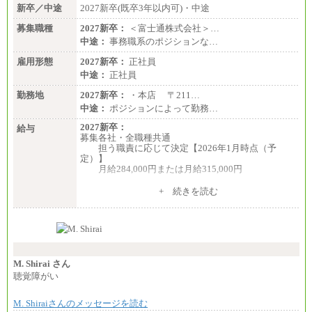
新卒／中途
2027新卒(既卒3年以内可)・中途
募集職種
2027新卒：
＜富士通株式会社＞…
中途：
事務職系のポジションな…
雇用形態
2027新卒：
正社員
中途：
正社員
勤務地
2027新卒：
・本店 〒211…
中途：
ポジションによって勤務…
2027新卒：
給与
募集各社・全職種共通
担う職責に応じて決定【2026年1月時点（予
定）】
月給284,000円または月給315,000円
※入社後早期から、自律的な業務遂行が求めら
+ 続きを読む
れる職務を担う方については、月額給与315,000円で
す。
なお、高度なスキルや専門性を持ち、より高
い職責を担う方については、さらに高い金額を個別
に設定します。
※習熟度を上げるための育成が一定期間必要で
上司の指示に基づき職務を遂行する方については、
M. Shirai さん
月額給与284,000円となります。
聴覚障がい
※個別に設定する給与については、選考の過程
で決定していきます。
M. Shiraiさんのメッセージを読む
※上記に加え、所定労働時間外に勤務をした場