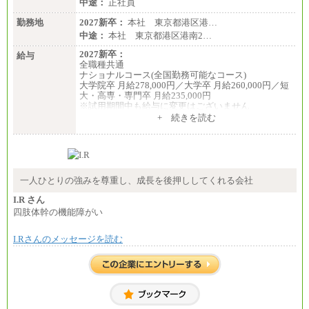
中途：
正社員
勤務地
2027新卒：
本社 東京都港区港…
中途：
本社 東京都港区港南2…
2027新卒：
給与
全職種共通
ナショナルコース(全国勤務可能なコース)
大学院卒 月給278,000円／大学卒 月給260,000円／短
大・高専・専門卒 月給235,000円
※試用期間中も給与に変更はございません
+ 続きを読む
エリアコース(一定地域であれば移動可能なコース)
大学院卒 月給264,000円／大学卒 月給250,000円／短
大・高専・専門卒 月給225,000円
※試用期間中も給与に変更はございません
中途：
月給：250,000円～400,000円
一人ひとりの強みを尊重し、成長を後押ししてくれる会社
想定年収：4,000,000円～6,000,000円
※試用期間中も給与に変更はございません。
I.R さん
四肢体幹の機能障がい
I.Rさんのメッセージを読む