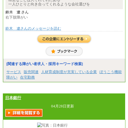
一人ひとりと向き合ってくれるような会社選びを
※試用期間中も給与に変更はございません
鈴木 遼 さん
右下肢障がい
鈴木 遼さんのメッセージを読む
[関連する障がい者求人・採用キーワード検索]
サービス
販売関連
人材育成制度が充実している企業
ぼうこう機能
障がい
在宅勤務
日本銀行
04月28日更新