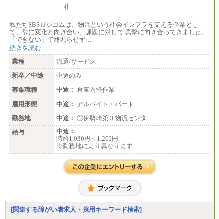
私たちSBSロジコムは、物流という社会インフラを支える企業とし
て、常に変化と向き合い、課題に対して 真摯に向き合ってきました。
「できない」で終わらせず…
続きを読む
業種
流通/サービス
新卒／中途
中途のみ
募集職種
中途：
倉庫内軽作業
雇用形態
中途：
アルバイト・パート
勤務地
中途：
①伊勢崎第３物流センタ…
中途：
給与
時給1,030円～1,260円
※勤務地により異なります
[関連する障がい者求人・採用キーワード検索]