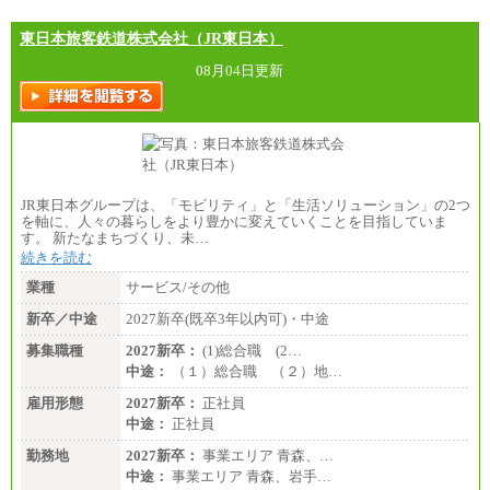
東日本旅客鉄道株式会社（JR東日本）
08月04日更新
JR東日本グループは、「モビリティ」と「生活ソリューション」の2つ
を軸に、人々の暮らしをより豊かに変えていくことを目指していま
す。 新たなまちづくり、未…
続きを読む
業種
サービス/その他
新卒／中途
2027新卒(既卒3年以内可)・中途
募集職種
2027新卒：
(1)総合職 (2…
中途：
（１）総合職 （２）地…
雇用形態
2027新卒：
正社員
中途：
正社員
勤務地
2027新卒：
事業エリア 青森、…
中途：
事業エリア 青森、岩手…