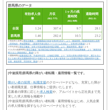
群馬県のデータ
1ヶ月の残
有効求人倍
月収
通勤時間
業時間
率
(単位:千円)
(単位:分)
(単位:時間)
全国
1.24
307.4
9.7
28.1
群馬県
1.46
282.4
10.5
23.2
※有効求人倍率は
厚生労働省「一般職業紹介状況(令和4年5月分)」より「都道府県・地域別有効求人倍率
（受理地別・季節調整値）（新規学卒者を除きパートタイムを含む）」令和4年5月数値
による
※平均月収は
厚生労働省「令和３年賃金構造基本統計調査」より「都道府県別」数値
による
※1カ月の残業時間は
厚生労働省「毎月勤労統計調査地方調査 令和３年平均分結果概要」より「事業所規
模5人以上 調査産業計」数値
による
※通勤時間は
総務省統計局「平成30年住宅・土地統計調査」より「住宅の所有の関係(6区分)，家計を主に
支える者の男女別通勤時間(8区分)別家計を主に支える者が雇用者である普通世帯数及び通勤時間中位数－
全国，都道府県，市区町村」数値
による
[中途採用]群馬県の障がい者転職・雇用情報一覧です。
障がい者の採用・転職支援
のクローバーナビなら、充実した障が
い者就職支援、仕事情報をご提供いたします。
応募者の障害に応じた
求人検索
や、アルバイトから正社員まで充
実した求人情報を掲載中！
[中途採用]群馬県の障がい者転職・雇用情報をはじめ、人気企業
の求人情報を探すならクローバーナビをどうぞ。