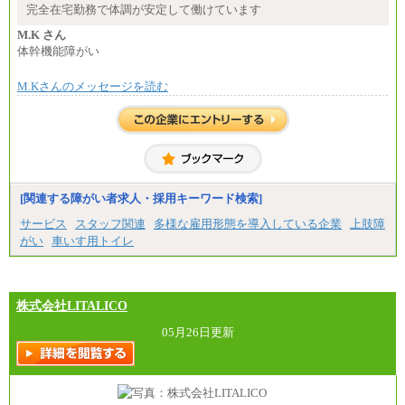
間額換算額）
完全在宅勤務で体調が安定して働けています
・退職金相当手当 37円
・賞与相当手当 127円
M.K さん
合計時給額 1,390円
体幹機能障がい
※全ての求人において試用期間中も給与に変更はご
M.Kさんのメッセージを読む
ざいません。
[関連する障がい者求人・採用キーワード検索]
サービス
スタッフ関連
多様な雇用形態を導入している企業
上肢障
がい
車いす用トイレ
株式会社LITALICO
05月26日更新