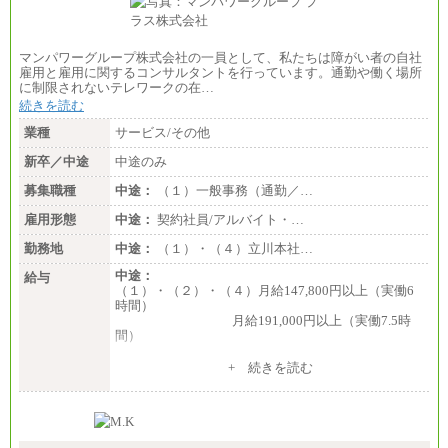
マンパワーグループ株式会社の一員として、私たちは障がい者の自社
雇用と雇用に関するコンサルタントを行っています。通勤や働く場所
に制限されないテレワークの在…
続きを読む
業種
サービス/その他
新卒／中途
中途のみ
募集職種
中途：
（１）一般事務（通勤／…
雇用形態
中途：
契約社員/アルバイト・…
勤務地
中途：
（１）・（４）立川本社…
中途：
給与
（１）・（２）・（４）月給147,800円以上（実働6
時間）
月給191,000円以上（実働7.5時
間）
（３）月給191,000円以上（実働7.5時間）
+ 続きを読む
（５）月給147,800円以上（実働6時間）
-----
時給 1,226円（実働4.5時間）
※基本給に加算して以下手当有（いずれも時