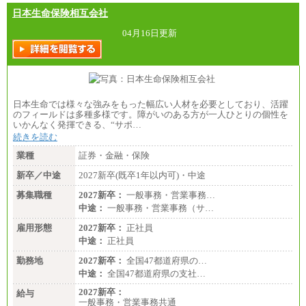
日本生命保険相互会社
04月16日更新
日本生命では様々な強みをもった幅広い人材を必要としており、活躍
のフィールドは多種多様です。障がいのある方が一人ひとりの個性を
いかんなく発揮できる、“サポ…
続きを読む
業種
証券・金融・保険
新卒／中途
2027新卒(既卒1年以内可)・中途
募集職種
2027新卒：
一般事務・営業事務…
中途：
一般事務・営業事務（サ…
雇用形態
2027新卒：
正社員
中途：
正社員
勤務地
2027新卒：
全国47都道府県の…
中途：
全国47都道府県の支社…
2027新卒：
給与
一般事務・営業事務共通