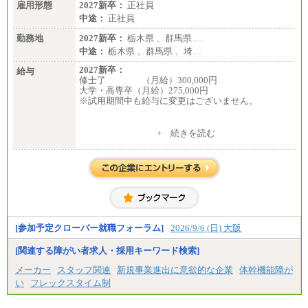
雇用形態
2027新卒：
正社員
中途：
正社員
勤務地
2027新卒：
栃木県 、群馬県 …
中途：
栃木県 、群馬県 、埼…
2027新卒：
給与
修士了 （月給）300,000円
大学・高専卒（月給）275,000円
※試用期間中も給与に変更はございません。
中途：
+ 続きを読む
修士了 （月給）300,000円
大学・高専卒（月給）275,000円
※試用期間中も給与に変更はございません。
[参加予定クローバー就職フォーラム]
2026/9/6 (日) 大阪
[関連する障がい者求人・採用キーワード検索]
メーカー
スタッフ関連
新規事業進出に意欲的な企業
体幹機能障が
い
フレックスタイム制