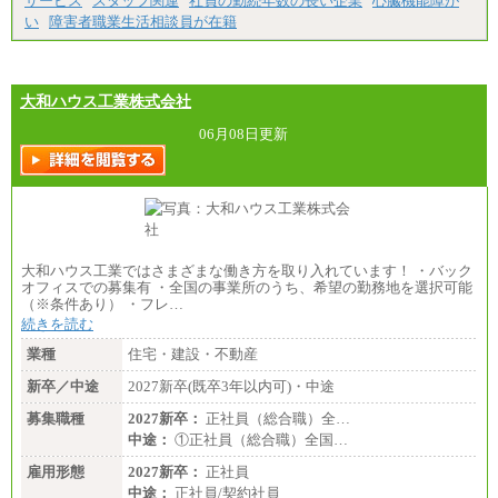
サービス
スタッフ関連
社員の勤続年数の長い企業
心臓機能障が
い
障害者職業生活相談員が在籍
大和ハウス工業株式会社
06月08日更新
大和ハウス工業ではさまざまな働き方を取り入れています！ ・バック
オフィスでの募集有 ・全国の事業所のうち、希望の勤務地を選択可能
（※条件あり） ・フレ…
続きを読む
業種
住宅・建設・不動産
新卒／中途
2027新卒(既卒3年以内可)・中途
募集職種
2027新卒：
正社員（総合職）全…
中途：
①正社員（総合職）全国…
雇用形態
2027新卒：
正社員
中途：
正社員/契約社員