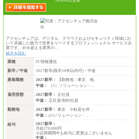
08月06日更新
アクセンチュアは、デジタル、クラウドおよびセキュリティ領域にお
いて卓越した能力で世界をリードするプロフェッショナル サービス企
業です。40を超える業界の…
続きを読む
業種
IT/情報通信
新卒／中途
2027新卒(既卒10年以内可)・中途
募集職種
2027新卒：
【勤務地：東京 地…
中途：
（1）ソリューション・…
雇用形態
2027新卒：
正社員
中途：
正社員/契約社員
勤務地
2027新卒：
東京 ※転居を伴…
中途：
(1)ソリューション・…
2027新卒：
給与
月給270,000円
※試用期間中も給与に変更はございません
中途：