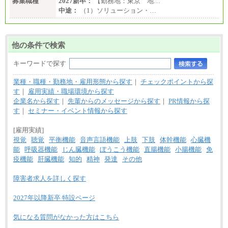
募集職種
2027新卒：
【勤務地：東京 地…
中途：
（1）ソリューション・…
他の条件で検索
キーワードで探す
業種・職種・勤務地・雇用形態から探す
｜
チェックポイントから探
す
｜
雇用実績・職場環境から探す
企業名から探す
｜
先輩からのメッセージから探す
｜
PR情報から探
す
｜
セミナー・イベント情報から探す
[雇用実績]
視覚
聴覚
平衡機能
音声言語機能
上肢
下肢
体幹機能
心臓機
能
呼吸器機能
じん臓機能
ぼうこう機能
直腸機能
小腸機能
免
疫機能
肝臓機能
知的
精神
発達
その他
障害者求人を詳しく探す
2027年以降新卒 特設ページ
気になる質問がなかった方はこちら