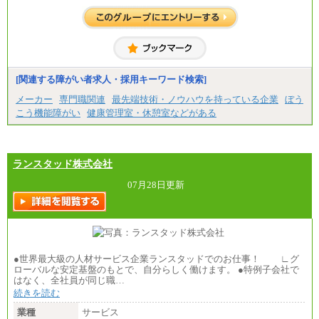
合には、時間外勤務手当を支給します。
※試用期間中も給与に変更はございません。
中途：
＜募集各社・全職種共通＞
月給21万円以上～
※試用期間中の給与に変更はありません。
[関連する障がい者求人・採用キーワード検索]
※経験・能力を考慮し、当社規定により決定いたし
メーカー
専門職関連
最先端技術・ノウハウを持っている企業
ぼう
ます。
こう機能障がい
健康管理室・休憩室などがある
ランスタッド株式会社
07月28日更新
●世界最大級の人材サービス企業ランスタッドでのお仕事！ ∟グ
ローバルな安定基盤のもとで、自分らしく働けます。 ●特例子会社で
はなく、全社員が同じ職…
続きを読む
業種
サービス