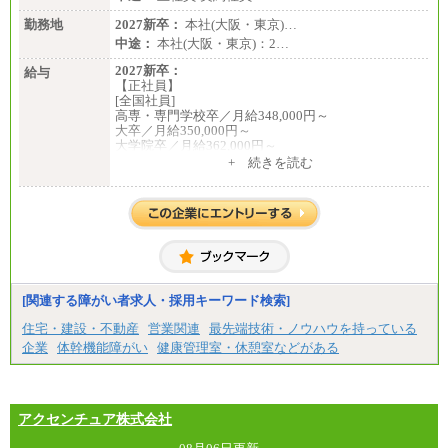
勤務地
2027新卒：
本社(大阪・東京)…
中途：
本社(大阪・東京)：2…
2027新卒：
給与
【正社員】
[全国社員]
高専・専門学校卒／月給348,000円～
大卒／月給350,000円～
大学院卒／月給362,000円～
[地域社員]月給295,000円～
+ 続きを読む
中途：
【正社員】
[全国社員]月給348,000円～
[地域社員]月給295,000円～
※試用期間中も給与に変更はございません
【契約社員】月給200,000円～
[関連する障がい者求人・採用キーワード検索]
住宅・建設・不動産
営業関連
最先端技術・ノウハウを持っている
企業
体幹機能障がい
健康管理室・休憩室などがある
アクセンチュア株式会社