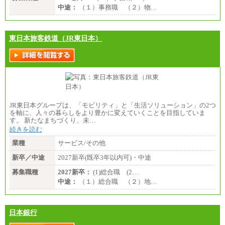
中途：
（１）事務職 （２）物…
東日本旅客鉄道（JR東日本）
JR東日本グループは、「モビリティ」と「生活ソリューション」の2つ
を軸に、人々の暮らしをより豊かに変えていくことを目指していま
す。 新たなまちづくり、未…
続きを読む
業種
サービス/その他
新卒／中途
2027新卒(既卒3年以内可)・中途
募集職種
2027新卒：
(1)総合職 (2…
中途：
（１）総合職 （２）地…
日本銀行