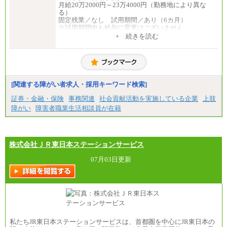
月給20万2000円～23万4000円（勤務地により異な
る）
固定残業／なし 試用期間／あり（6カ月）
※試用期間中も給与に変更はございません
中途：
+ 続きを読む
一般事務・営業事務共通
月給20万2000円～23万4000円（勤務地により異な
る）
固定残業／なし 試用期間／あり（6か月）
※試用期間中も給与に変更はございません。
[関連する障がい者求人・採用キーワード検索]
証券・金融・保険
事務関連
社会貢献活動を実施している企業
上肢
障がい
障害者職業生活相談員が在籍
株式会社ＪＲ東日本ステーションサービス
07月03日更新
私たちJR東日本ステーションサービスは、首都圏を中心にJR東日本の