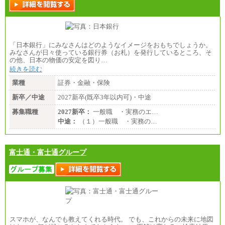
「日本銀行」にみなさんはどのようなイメージをおもちでしょうか。
みなさんが日々使っている銀行券（お札）を発行しているところ、そ
の他、日本の物価の安定を図り…
続きを読む
業種
証券・金融・保険
新卒／中途
2027新卒(既卒3年以内可)・中途
募集職種
2027新卒：
一般職 ・実務のエ…
中途：
（１）一般職 ・実務の…
富士通・富士通グループ
スマホが、なんでも教えてくれる時代。 でも、これからの未来に地図