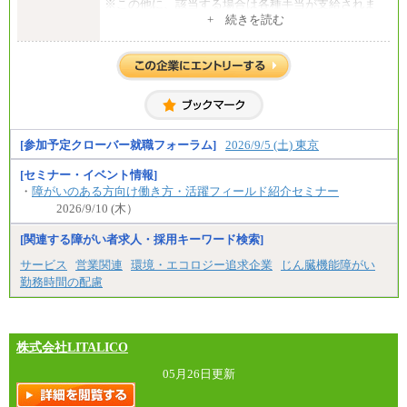
※この他に、該当する場合は各種手当が支給されま
す。
+ 続きを読む
※試用期間中も給与に変更はございません。
中途：
全職種共通
初任給／月給263,000円～
※居住地、年齢により異なります。
※この他に、該当する場合は各種手当が支給されま
す。
※試用期間中も給与に変更はございません
[参加予定クローバー就職フォーラム]
2026/9/5 (土) 東京
[セミナー・イベント情報]
・
障がいのある方向け働き方・活躍フィールド紹介セミナー
2026/9/10 (木）
[関連する障がい者求人・採用キーワード検索]
サービス
営業関連
環境・エコロジー追求企業
じん臓機能障がい
勤務時間の配慮
株式会社LITALICO
05月26日更新