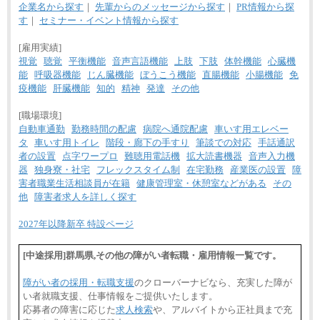
企業名から探す
｜
先輩からのメッセージから探す
｜
PR情報から探
す
｜
セミナー・イベント情報から探す
[雇用実績]
視覚
聴覚
平衡機能
音声言語機能
上肢
下肢
体幹機能
心臓機
能
呼吸器機能
じん臓機能
ぼうこう機能
直腸機能
小腸機能
免
疫機能
肝臓機能
知的
精神
発達
その他
[職場環境]
自動車通勤
勤務時間の配慮
病院へ通院配慮
車いす用エレベー
タ
車いす用トイレ
階段・廊下の手すり
筆談での対応
手話通訳
者の設置
点字ワープロ
難聴用電話機
拡大読書機器
音声入力機
器
独身寮・社宅
フレックスタイム制
在宅勤務
産業医の設置
障
害者職業生活相談員が在籍
健康管理室・休憩室などがある
その
他
障害者求人を詳しく探す
2027年以降新卒 特設ページ
[中途採用]群馬県,その他の障がい者転職・雇用情報一覧です。
障がい者の採用・転職支援
のクローバーナビなら、充実した障が
い者就職支援、仕事情報をご提供いたします。
応募者の障害に応じた
求人検索
や、アルバイトから正社員まで充