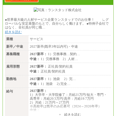
●世界最大級の人材サービス企業ランスタッドでのお仕事！ ∟グ
ローバルな安定基盤のもとで、自分らしく働けます。 ●特例子会社で
はなく、全社員が同じ職…
続きを読む
業種
サービス
新卒／中途
2027新卒(既卒3年以内可)・中途
募集職種
2027新卒：
1）労務事務…契約…
中途：
1）労務事務 2）人材…
雇用形態
2027新卒：
正社員/契約社員
中途：
正社員/契約社員
勤務地
2027新卒：
1）池袋 2）完…
中途：
1）池袋 2) 完全…
2027新卒：
給与
1）大学卒・大学院修了：月給21万円/短大・専門・
高専卒：月給20.5万円/高卒：月給19.7万円
2）月給：21万円～27万円
※高校卒は既卒のみ応募可（2024～2026年卒）
中途：
1）月給：21万円～25万円
+ 続きを読む