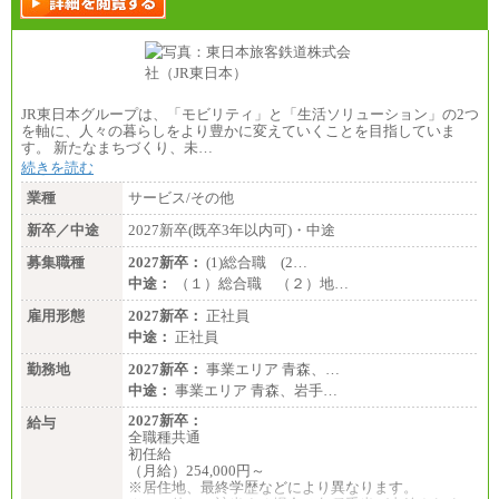
JR東日本グループは、「モビリティ」と「生活ソリューション」の2つ
を軸に、人々の暮らしをより豊かに変えていくことを目指していま
す。 新たなまちづくり、未…
続きを読む
業種
サービス/その他
新卒／中途
2027新卒(既卒3年以内可)・中途
募集職種
2027新卒：
(1)総合職 (2…
中途：
（１）総合職 （２）地…
雇用形態
2027新卒：
正社員
中途：
正社員
勤務地
2027新卒：
事業エリア 青森、…
中途：
事業エリア 青森、岩手…
2027新卒：
給与
全職種共通
初任給
（月給）254,000円～
※居住地、最終学歴などにより異なります。