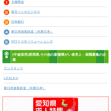
大塚商会
楽天ソシオビジネス
日本銀行
東日本旅客鉄道（JR東日本）
NTTドコモソリューションズ
[中途採用]群馬県,その他の新着障がい者求人・就職募集の企
業
ランスタッド
LITALICO
東日本旅客鉄道（JR東日本）