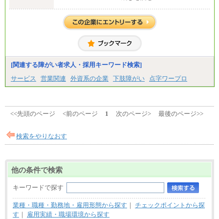
2）月給：21万円～27万円
[関連する障がい者求人・採用キーワード検索]
サービス
営業関連
外資系の企業
下肢障がい
点字ワープロ
<<先頭のページ
<前のページ
1
次のページ>
最後のページ>>
検索をやりなおす
他の条件で検索
キーワードで探す
業種・職種・勤務地・雇用形態から探す
｜
チェックポイントから探
す
｜
雇用実績・職場環境から探す