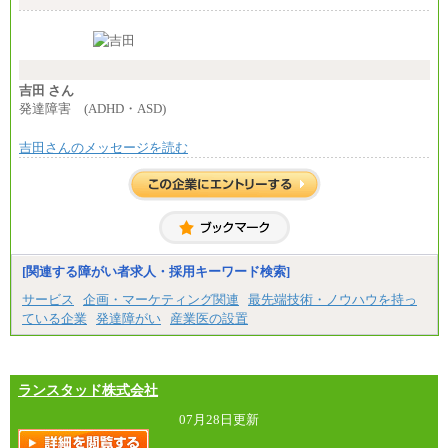
夜勤回数により変動
東京都居住支援特別手当：20,000円（※支給期間・
条件あり）
---
計：250,000円
吉田 さん
■その他職種共通
発達障害 (ADHD・ASD)
月給：25万3,400円～
※固定残業代20時間分を手当に含む(33,900円～)
吉田さんのメッセージを読む
※20時間を超過した場合は別途支給
※試用期間中も給与に変更はございません
中途：
(1)(2)月給：25万3400円～28万5900円
※固定残業代20時間分を手当に含む(33,900円～38,20
0円)
※20時間を超過した場合は別途支給
※試用期間中も給与に変更はございません
[関連する障がい者求人・採用キーワード検索]
サービス
企画・マーケティング関連
最先端技術・ノウハウを持っ
ている企業
発達障がい
産業医の設置
ランスタッド株式会社
07月28日更新