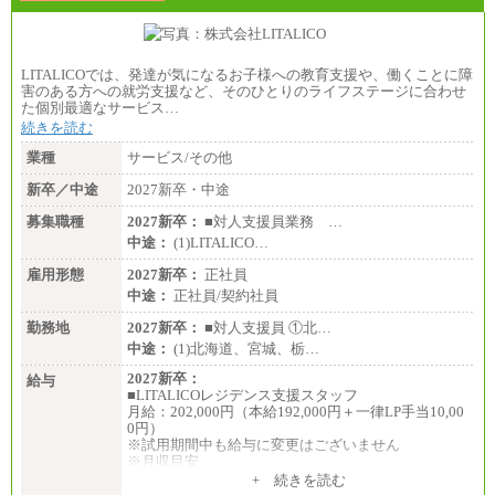
LITALICOでは、発達が気になるお子様への教育支援や、働くことに障
害のある方への就労支援など、そのひとりのライフステージに合わせ
た個別最適なサービス…
続きを読む
業種
サービス/その他
新卒／中途
2027新卒・中途
募集職種
2027新卒：
■対人支援員業務 …
中途：
(1)LITALICO…
雇用形態
2027新卒：
正社員
中途：
正社員/契約社員
勤務地
2027新卒：
■対人支援員 ①北…
中途：
(1)北海道、宮城、栃…
2027新卒：
給与
■LITALICOレジデンス支援スタッフ
月給：202,000円（本給192,000円＋一律LP手当10,00
0円）
※試用期間中も給与に変更はございません
※月収目安
月給：202,000円
+ 続きを読む
夜勤手当：28,000円（月4回）※1回7,000円、実際の