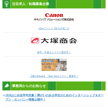
注目求人・転職募集企業
1Dayイベント【8/12〆切！】
新卒・中途エントリー受付中！
【〓SoftBank】「Real Jobセミナー」募集中！
事務局からのお知らせ
2028はじめ全学年対象！障がいのある学生のためのインターンシップ＆オー
プン・カンパニー情報公開中！