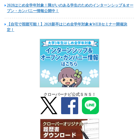
2028はじめ全学年対象！障がいのある学生のためのインターンシップ＆オー
プン・カンパニー情報公開中！
【自宅で視聴可能！】2028新卒はじめ全学年対象★WEBセミナー開催決
定！
クローバーナビ公式ＳＮＳ！