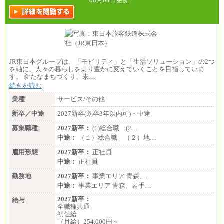
08月04日更新
JR東日本グループは、「モビリティ」と「生活ソリューション」の2つ
を軸に、人々の暮らしをより豊かに変えていくことを目指していま
す。 新たなまちづくり、未…
続きを読む
業種
サービス/その他
新卒／中途
2027新卒(既卒3年以内可)・中途
募集職種
2027新卒：
(1)総合職 (2…
中途：
（１）総合職 （２）地…
雇用形態
2027新卒：
正社員
中途：
正社員
勤務地
2027新卒：
事業エリア 青森、…
中途：
事業エリア 青森、岩手…
2027新卒：
給与
全職種共通
初任給
（月給）254,000円～