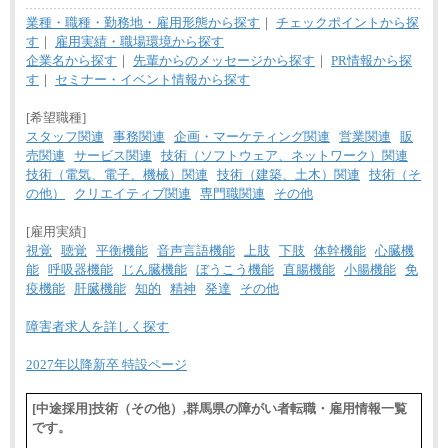
業種・職種・勤務地・雇用形態から探す
｜
チェックポイントから探
す
｜
雇用実績・職場環境から探す
企業名から探す
｜
先輩からのメッセージから探す
｜
PR情報から探
す
｜
セミナー・イベント情報から探す
[希望職種]
スタッフ関連
事務関連
企画・マーケティング関連
営業関連
販
売関連
サービス関連
技術（ソフトウェア、ネットワーク）関連
技術（電気、電子、機械）関連
技術（建築、土木）関連
技術（そ
の他）
クリエイティブ関連
専門職関連
その他
[雇用実績]
視覚
聴覚
平衡機能
音声言語機能
上肢
下肢
体幹機能
心臓機
能
呼吸器機能
じん臓機能
ぼうこう機能
直腸機能
小腸機能
免
疫機能
肝臓機能
知的
精神
発達
その他
障害者求人を詳しく探す
2027年以降新卒 特設ページ
[中途採用]技術（その他）,群馬県の障がい者転職・雇用情報一覧
です。