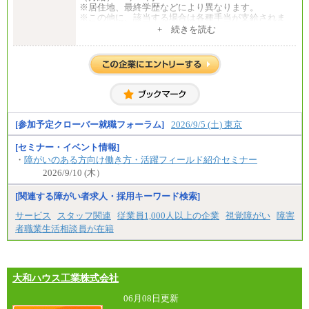
※居住地、最終学歴などにより異なります。
※この他に、該当する場合は各種手当が支給されま
す。
+ 続きを読む
※試用期間中も給与に変更はございません。
中途：
全職種共通
初任給／月給263,000円～
※居住地、年齢により異なります。
※この他に、該当する場合は各種手当が支給されま
す。
※試用期間中も給与に変更はございません
[参加予定クローバー就職フォーラム]
2026/9/5 (土) 東京
[セミナー・イベント情報]
・
障がいのある方向け働き方・活躍フィールド紹介セミナー
2026/9/10 (木）
[関連する障がい者求人・採用キーワード検索]
サービス
スタッフ関連
従業員1,000人以上の企業
視覚障がい
障害
者職業生活相談員が在籍
大和ハウス工業株式会社
06月08日更新