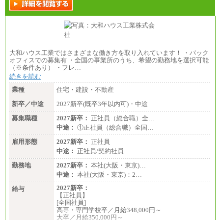
大和ハウス工業ではさまざまな働き方を取り入れています！ ・バック
オフィスでの募集有 ・全国の事業所のうち、希望の勤務地を選択可能
（※条件あり） ・フレ…
続きを読む
業種
住宅・建設・不動産
新卒／中途
2027新卒(既卒3年以内可)・中途
募集職種
2027新卒：
正社員（総合職）全…
中途：
①正社員（総合職）全国…
雇用形態
2027新卒：
正社員
中途：
正社員/契約社員
勤務地
2027新卒：
本社(大阪・東京)…
中途：
本社(大阪・東京)：2…
2027新卒：
給与
【正社員】
[全国社員]
高専・専門学校卒／月給348,000円～
大卒／月給350,000円～