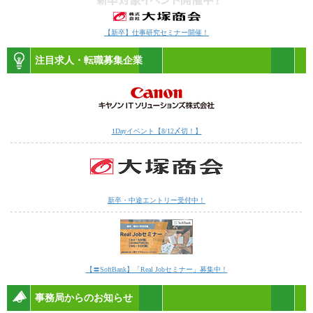
【新卒】仕事研究セミナー開催！
注目求人・転職募集企業
1Dayイベント【8/12〆切！】
新卒・中途エントリー受付中！
【〓SoftBank】「Real Jobセミナー」募集中！
事務局からのお知らせ