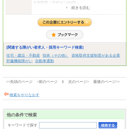
大学院卒／月給362,000円～
[地域社員]月給295,000円～
+ 続きを読む
中途：
【正社員】
[全国社員]月給348,000円～
[地域社員]月給295,000円～
※試用期間中も給与に変更はございません
【契約社員】月給200,000円～
[関連する障がい者求人・採用キーワード検索]
住宅・建設・不動産
技術（その他）
資格取得支援制度がある企業
肝臓機能障がい
自動車通勤
<<先頭のページ
<前のページ
1
次のページ>
最後のページ>>
検索をやりなおす
他の条件で検索
キーワードで探す