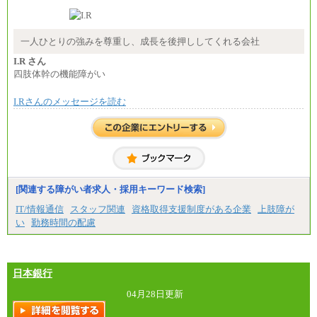
大・高専・専門卒 月給225,000円
※試用期間中も給与に変更はございません
中途：
月給：250,000円～400,000円
一人ひとりの強みを尊重し、成長を後押ししてくれる会社
想定年収：4,000,000円～6,000,000円
※試用期間中も給与に変更はございません。
I.R さん
四肢体幹の機能障がい
I.Rさんのメッセージを読む
[関連する障がい者求人・採用キーワード検索]
IT/情報通信
スタッフ関連
資格取得支援制度がある企業
上肢障が
い
勤務時間の配慮
日本銀行
04月28日更新