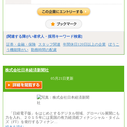
月給：24万0000円～34万8420円
※職務経験等を考慮し決定いたします。
※試用期間中も給与に変更はございません
[関連する障がい者求人・採用キーワード検索]
証券・金融・保険
スタッフ関連
年間休日120日以上の企業
ぼうこ
う機能障がい
勤務時間の配慮
株式会社日本経済新聞社
05月21日更新
「日経電子版」をはじめとするデジタル領域、グローバル展開にも
力を入れ、２０１５年には英国の有力経済紙フィナンシャル・タイム
ズ（FT）を発行するフィナン…
続きを読む