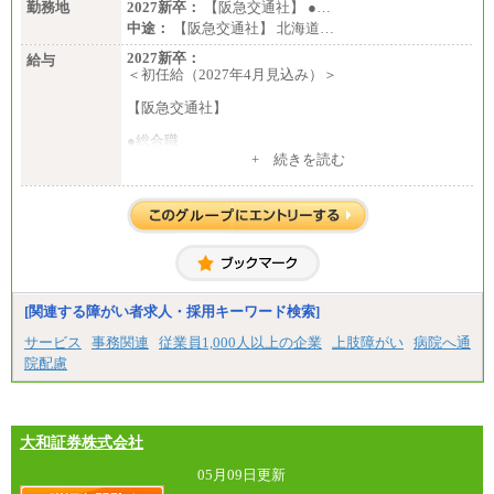
勤務地
2027新卒：
【阪急交通社】 ●…
中途：
【阪急交通社】 北海道…
2027新卒：
給与
＜初任給（2027年4月見込み）＞
【阪急交通社】
●総合職
・大学・院卒
+ 続きを読む
月給250,000円(※1)、247,000円(※2)、242,000円
(※3)、239,000円(※4)、237,000円（※5）
・専門・短大卒
月給229,500円(※1)、226,500円(※2)、221,500円
(※3)、218,500円(※4)、216,500円（※5）
※1…東京都、埼玉県、千葉県、神奈川県
※2…大阪府、京都府、兵庫県、滋賀県
[関連する障がい者求人・採用キーワード検索]
※3…愛知県、静岡県
※4…北海道、宮城県、栃木県、群馬県、長野県、新
サービス
事務関連
従業員1,000人以上の企業
上肢障がい
病院へ通
潟県、富山県、石川県、岡山県、広島県、山口県、
院配慮
香川県、福岡県
※5…青森県、鳥取県、島根県、愛媛県、高知県、大
分県、長崎県、熊本県、宮崎県、鹿児島県、沖縄
県、福島県、山形県
・月給には一律地域手当を含んだ金額を表示
大和証券株式会社
（一律地域手当：※1…36,000円、※2…33,000円、
※3…28,000円、※4…25,000円、※5…23,000円）
05月09日更新
・試用期間中も給与変更なし