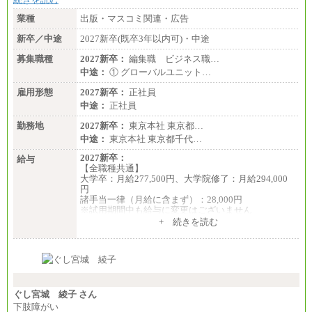
業種
出版・マスコミ関連・広告
新卒／中途
2027新卒(既卒3年以内可)・中途
募集職種
2027新卒：
編集職 ビジネス職…
中途：
① グローバルユニット…
雇用形態
2027新卒：
正社員
中途：
正社員
勤務地
2027新卒：
東京本社 東京都…
中途：
東京本社 東京都千代…
2027新卒：
給与
【全職種共通】
大学卒：月給277,500円、大学院修了：月給294,000
円
諸手当一律（月給に含まず）：28,000円
※試用期間中も給与に変更はございません
中途：
+ 続きを読む
【全職種共通】
月給370,000円～
※経験・能力等を考慮の上、当社規定により決定し
ます。
※試用期間中も給与に変更はございません。
※想定年収 6,000,000円～（住居費補助、子手当など
の各種手当を含む金額です）
ぐし宮城 綾子 さん
下肢障がい