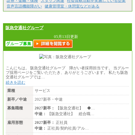
証券・金融・保険
スタッフ関連
社会貢献活動を実施している企業
音声言語機能障がい
健康管理室・休憩室などがある
阪急交通社グループ
05月13日更新
こんにちは。 阪急交通社グループ 障がい者採用担当です。 当グルー
プ採用ページをご覧いただたき、ありがとうございます。 私たち阪急
交通社グループでは…
続きを読む
業種
サービス
新卒／中途
2027新卒・中途
募集職種
2027新卒：
【阪急交通社】 ◆…
中途：
【阪急交通社】 総合職…
雇用形態
2027新卒：
正社員
中途：
正社員/契約社員/アル…