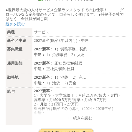
●世界最大級の人材サービス企業ランスタッドでのお仕事！ ∟グ
ローバルな安定基盤のもとで、自分らしく働けます。 ●特例子会社で
はなく、全社員が同じ職…
続きを読む
業種
サービス
新卒／中途
2027新卒(既卒3年以内可)・中途
募集職種
2027新卒：
1）労務事務…契約…
中途：
1）労務事務 2）人材…
雇用形態
2027新卒：
正社員/契約社員
中途：
正社員/契約社員
勤務地
2027新卒：
1）池袋 2）完…
中途：
1）池袋 2) 完全…
2027新卒：
給与
1）大学卒・大学院修了：月給21万円/短大・専門・
高専卒：月給20.5万円/高卒：月給19.7万円
2）月給：21万円～27万円
※高校卒は既卒のみ応募可（2024～2026年卒）
中途：
1）月給：21万円～25万円
+ 続きを読む
2）月給：21万円～27万円