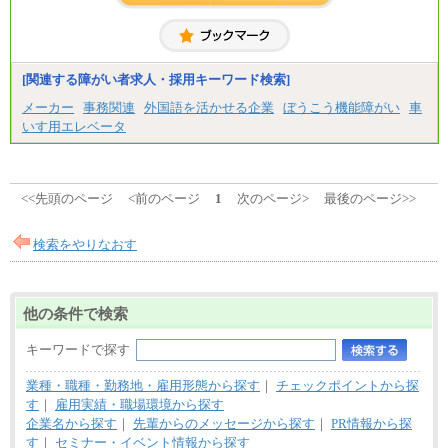
中途：
＜募集各社・全職種共通＞
月給21万円以上～
※試用期間中の給与に変更はありません。
[関連する障がい者求人・採用キーワード検索]
※経験・能力を考慮し、当社規定により決定いたし
メーカー
事務関連
外国語を活かせる企業
ぼうこう機能障がい
車
ます。
いす用エレベータ
<<先頭のページ
<前のページ
1
次のページ>
最後のページ>>
検索をやりなおす
他の条件で検索
キーワードで探す
業種・職種・勤務地・雇用形態から探す
｜
チェックポイントから探
す
｜
雇用実績・職場環境から探す
企業名から探す
｜
先輩からのメッセージから探す
｜
PR情報から探
す
｜
セミナー・イベント情報から探す