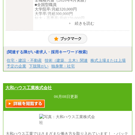
全職種共通（2026年4月実績）
■全国型職員
大学院卒/月給320,000円
大学卒/月給300,000円
短大・高専卒/月給270,000円
+ 続きを読む
■拠点型職員※
大学院卒/月給256,000円～288,000円
大学卒/月給240,000円～270,000円
短大・高専卒/月給216,000円～243,000円
■特定職員※
[関連する障がい者求人・採用キーワード検索]
大学院卒/月給234,000円～263,000円
大学卒/月給219,000円～246,000円
住宅・建設・不動産
技術（建築、土木）関連
株式上場または上場
短大・高専卒/月給197,000円～222,000円
予定の企業
下肢障がい
独身寮・社宅
※拠点型職員、特定職員の給与は、生活の拠点が定
まることによるメリットおよび地域ごとの生計費な
どの地域差指数を勘案して拠点ごとに定めていま
す。
大和ハウス工業株式会社
中途：
全職種共通
06月08日更新
月給制
226,600円～390,100円（勤務地域等により異なりま
す）
・ご経験やスキルを考慮し、選考の中で決定いたし
ます。
・試用期間中も同額支給します。
大和ハウス工業ではさまざまな働き方を取り入れています！ ・バック