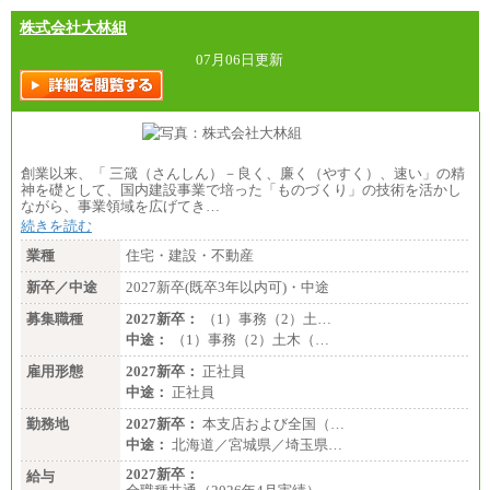
株式会社大林組
07月06日更新
創業以来、「 三箴（さんしん）－良く、廉く（やすく）、速い」の精
神を礎として、国内建設事業で培った「ものづくり」の技術を活かし
ながら、事業領域を広げてき…
続きを読む
業種
住宅・建設・不動産
新卒／中途
2027新卒(既卒3年以内可)・中途
募集職種
2027新卒：
（1）事務（2）土…
中途：
（1）事務（2）土木（…
雇用形態
2027新卒：
正社員
中途：
正社員
勤務地
2027新卒：
本支店および全国（…
中途：
北海道／宮城県／埼玉県…
2027新卒：
給与