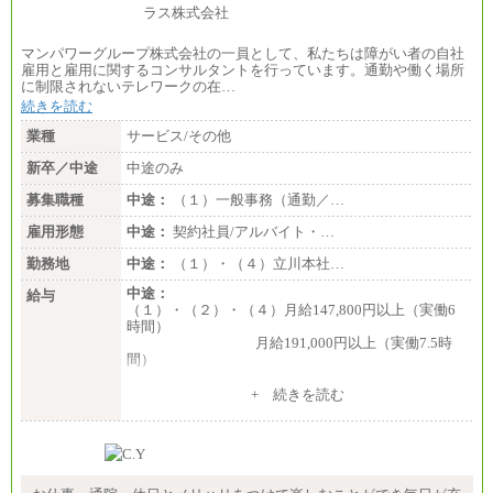
マンパワーグループ株式会社の一員として、私たちは障がい者の自社
雇用と雇用に関するコンサルタントを行っています。通勤や働く場所
に制限されないテレワークの在…
続きを読む
業種
サービス/その他
新卒／中途
中途のみ
募集職種
中途：
（１）一般事務（通勤／…
雇用形態
中途：
契約社員/アルバイト・…
勤務地
中途：
（１）・（４）立川本社…
中途：
給与
（１）・（２）・（４）月給147,800円以上（実働6
時間）
月給191,000円以上（実働7.5時
間）
（３）月給191,000円以上（実働7.5時間）
+ 続きを読む
（５）月給147,800円以上（実働6時間）
-----
時給 1,226円（実働4.5時間）
※基本給に加算して以下手当有（いずれも時
間額換算額）