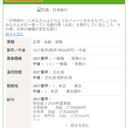
「日本銀行」にみなさんはどのようなイメージをおもちでしょうか。
みなさんが日々使っている銀行券（お札）を発行しているところ、そ
の他、日本の物価の安定を図り…
続きを読む
業種
証券・金融・保険
新卒／中途
2027新卒(既卒3年以内可)・中途
募集職種
2027新卒：
一般職 ・実務のエ…
中途：
（１）一般職 ・実務の…
雇用形態
2027新卒：
正社員
中途：
正社員/契約社員
勤務地
2027新卒：
1．本店 東京…
中途：
1．本店 東京都中…
2027新卒：
給与
初任給／2026年度実績
大学院卒 月給：27万8000円
大学卒 月給：27万4000円
短大・専門卒 月給：25万2000円
中途：
（１）（２）共通
+ 続きを読む