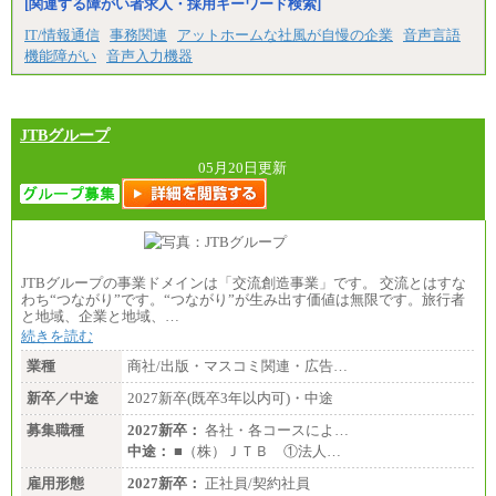
[関連する障がい者求人・採用キーワード検索]
IT/情報通信
事務関連
アットホームな社風が自慢の企業
音声言語
機能障がい
音声入力機器
JTBグループ
05月20日更新
JTBグループの事業ドメインは「交流創造事業」です。 交流とはすな
わち“つながり”です。“つながり”が生み出す価値は無限です。旅行者
と地域、企業と地域、…
続きを読む
業種
商社/出版・マスコミ関連・広告…
新卒／中途
2027新卒(既卒3年以内可)・中途
募集職種
2027新卒：
各社・各コースによ…
中途：
■（株）ＪＴＢ ①法人…
雇用形態
2027新卒：
正社員/契約社員