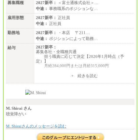
募集職種
2027新卒：
＜富士通株式会社＞…
中途：
事務職系のポジションな…
雇用形態
2027新卒：
正社員
中途：
正社員
勤務地
2027新卒：
・本店 〒211…
中途：
ポジションによって勤務…
2027新卒：
給与
募集各社・全職種共通
担う職責に応じて決定【2026年1月時点（予
定）】
月給284,000円または月給315,000円
※入社後早期から、自律的な業務遂行が求めら
+ 続きを読む
れる職務を担う方については、月額給与315,000円で
す。
なお、高度なスキルや専門性を持ち、より高
い職責を担う方については、さらに高い金額を個別
に設定します。
※習熟度を上げるための育成が一定期間必要で
上司の指示に基づき職務を遂行する方については、
M. Shirai さん
月額給与284,000円となります。
聴覚障がい
※個別に設定する給与については、選考の過程
で決定していきます。
M. Shiraiさんのメッセージを読む
※上記に加え、所定労働時間外に勤務をした場
合には、時間外勤務手当を支給します。
※試用期間中も給与に変更はございません。