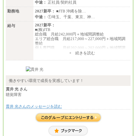
中途：
正社員/契約社員
勤務地
2027新卒：
■JTB 沖縄を除…
中途：
①埼玉、千葉、東京、神…
2027新卒：
給与
■(株)JTB
総合職 月給242,000円＋地域間調整給
エリア総合職 月給217,000～227,000円＋地域間調
整給
個人専門職 月給202,000～202,000円＋地域間調
整給
+ 続きを読む
※詳細はJTBキャリアサイトよりご確認ください。
■(株)JTB商事
総合職 月給208,000～235,000円
エリア総合職 月給180,000～205,000円＋地域手当
※詳細はJTBキャリアサイトよりご確認ください。
働きやすい環境で成長を実感しています！
■(株)JTBパブリッシング ※2027年新卒募集終了
貫井 光 さん
総合職 月給271,000円
聴覚障害
■(株)JTBビジネストラベルソリューションズ
貫井 光さんのメッセージを読む
総合職 月給220,000～230,000円＋地域間調整給
エリア総合職 月給206,000円～214,000＋地域間調
整給
※詳細はJTBキャリアサイトよりご確認ください。
■(株)JTBコミュニケーションデザイン
総合職 月給230,000円