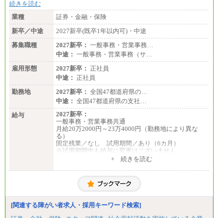
続きを読む
業種
証券・金融・保険
新卒／中途
2027新卒(既卒1年以内可)・中途
募集職種
2027新卒：
一般事務・営業事務…
中途：
一般事務・営業事務（サ…
雇用形態
2027新卒：
正社員
中途：
正社員
勤務地
2027新卒：
全国47都道府県の…
中途：
全国47都道府県の支社…
2027新卒：
給与
一般事務・営業事務共通
月給20万2000円～23万4000円（勤務地により異な
る）
固定残業／なし 試用期間／あり（6カ月）
※試用期間中も給与に変更はございません
中途：
+ 続きを読む
一般事務・営業事務共通
月給20万2000円～23万4000円（勤務地により異な
る）
固定残業／なし 試用期間／あり（6か月）
※試用期間中も給与に変更はございません。
[関連する障がい者求人・採用キーワード検索]