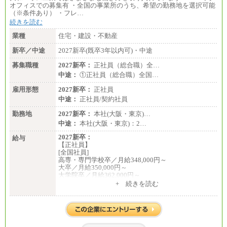
オフィスでの募集有 ・全国の事業所のうち、希望の勤務地を選択可能
（※条件あり） ・フレ…
続きを読む
業種
住宅・建設・不動産
新卒／中途
2027新卒(既卒3年以内可)・中途
募集職種
2027新卒：
正社員（総合職）全…
中途：
①正社員（総合職）全国…
雇用形態
2027新卒：
正社員
中途：
正社員/契約社員
勤務地
2027新卒：
本社(大阪・東京)…
中途：
本社(大阪・東京)：2…
2027新卒：
給与
【正社員】
[全国社員]
高専・専門学校卒／月給348,000円～
大卒／月給350,000円～
大学院卒／月給362,000円～
[地域社員]月給295,000円～
+ 続きを読む
中途：
【正社員】
[全国社員]月給348,000円～
[地域社員]月給295,000円～
※試用期間中も給与に変更はございません