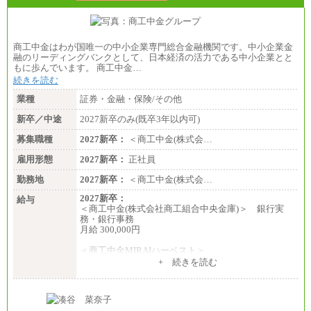
商工中金はわが国唯一の中小企業専門総合金融機関です。中小企業金
融のリーディングバンクとして、日本経済の活力である中小企業とと
もに歩んでいます。 商工中金…
続きを読む
業種
証券・金融・保険/その他
新卒／中途
2027新卒のみ(既卒3年以内可)
募集職種
2027新卒：
＜商工中金(株式会…
雇用形態
2027新卒：
正社員
勤務地
2027新卒：
＜商工中金(株式会…
2027新卒：
給与
＜商工中金(株式会社商工組合中央金庫)＞ 銀行実
務・銀行事務
月給 300,000円
＜商工中金MIRAIハーベスト＞
月給 230,000円
+ 続きを読む
※試用期間中も給与に変更はございません