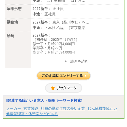
中途：
【1】事務職 【2】営…
有期契約職 月給185,000～195,000円
※詳細はJTBキャリアサイトよりご確認ください。
雇用形態
2027新卒：
正社員
中途：
正社員
■(株)JTBパブリッシング ※2027年新卒募集終了
総合職 月給241,000円
勤務地
2027新卒：
東京（品川本社）を…
中途：
中途：
・本社／品川（東京都港…
①月給227,000円以上
②月給212,000円以上
2027新卒：
給与
③月給172,500円以上
（初任給：2025年4月実績）
④月給23万円～37万円
修士了：月給29万4,000円
⑤月給20万円～25万円
学部卒：月給27万
⑥月給33万円～48万円
高専卒：月給24万4,000円
⑦月給271,000円以上
⑧～⑮月給200,000円〜月給400,000円
+ 続きを読む
⑯月給185,000円以上
中途：
⑰月給237,000円以上
月給 250,000円～350,000円
⑱月給212,000円以上
想定年収 420万円～600万円
⑲東京：月給202,000 円以上 、京都：月給193,000 円
入社時の処遇（基本給・賞与）は経験・スキルを考
以上
慮の上、当社規程に従い決定いたします。
⑳月給205,000円以上
経験・スキルによっては、記載額を超える場合もあ
㉑月給185,000 円以上
ります。
㉒月給185,000 円以上
※試用期間中も給与に変更はございません。
㉓月給224,500円以上
[関連する障がい者求人・採用キーワード検索]
※全コース共通※ 能力・経験・勤務地などにより
異なります
メーカー
営業関連
社員の勤続年数の長い企業
じん臓機能障がい
※試用期間中も給与に変更はございません。
健康管理室・休憩室などがある