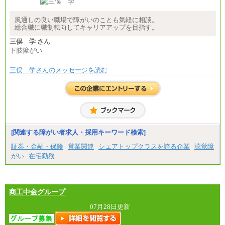
〈東京・神奈川〉月給219,000 円～ 〈大阪・兵庫〉
月給209,000 円～
風通しの良い職場で障がいのことも気軽に相談。
〈愛知〉月給194,500 円～ 〈福岡〉月給185,000 円～
総合職に職制転向してキャリアアップを目指す。
・一律地域手当なし
・試用期間中も給与変更なし
三俣 学 さん
下肢障がい
◆契約社員
月給187,500円～(※1)、184,000円～(※2)、180,500円
～(※3)、170,500～(※4)、168,000円～（※5）
三俣 学さんのメッセージを読む
※1…東京都、埼玉県、千葉県、神奈川県
※2…大阪府、京都府、兵庫県、滋賀県
※3…愛知県、静岡県
※4…北海道、宮城県、栃木県、群馬県、長野県、新
潟県、富山県、石川県、岡山県、広島県、山口県、
香川県、福岡県
※5…青森県、鳥取県、島根県、愛媛県、高知県、大
[関連する障がい者求人・採用キーワード検索]
分県、長崎県、熊本県、宮崎県、鹿児島県、沖縄
県、福島県、山形県
証券・金融・保険
営業関連
シェアトップクラスを誇る企業
聴覚障
がい
在宅勤務
◆パート・アルバイト
時給制：最低時給額 1,050円～ ※勤務地により異な
る。
【エアサーブ】
商工中金グループ
月給223,000円～
・試用期間中も給与変更なし
07月28日更新