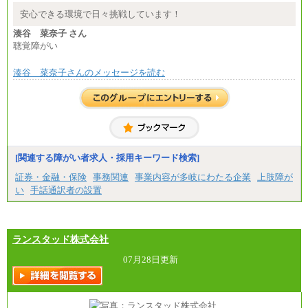
安心できる環境で日々挑戦しています！
湊谷 菜奈子 さん
聴覚障がい
湊谷 菜奈子さんのメッセージを読む
[関連する障がい者求人・採用キーワード検索]
証券・金融・保険
事務関連
事業内容が多岐にわたる企業
上肢障が
い
手話通訳者の設置
ランスタッド株式会社
07月28日更新