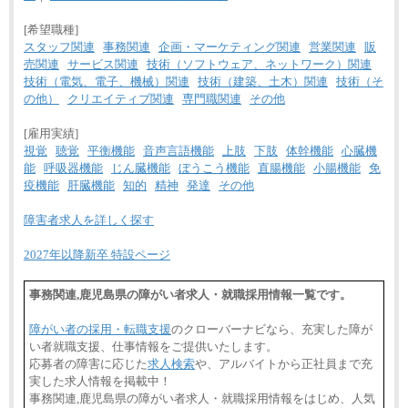
[希望職種]
スタッフ関連
事務関連
企画・マーケティング関連
営業関連
販
売関連
サービス関連
技術（ソフトウェア、ネットワーク）関連
技術（電気、電子、機械）関連
技術（建築、土木）関連
技術（そ
の他）
クリエイティブ関連
専門職関連
その他
[雇用実績]
視覚
聴覚
平衡機能
音声言語機能
上肢
下肢
体幹機能
心臓機
能
呼吸器機能
じん臓機能
ぼうこう機能
直腸機能
小腸機能
免
疫機能
肝臓機能
知的
精神
発達
その他
障害者求人を詳しく探す
2027年以降新卒 特設ページ
事務関連,鹿児島県の障がい者求人・就職採用情報一覧です。
障がい者の採用・転職支援
のクローバーナビなら、充実した障が
い者就職支援、仕事情報をご提供いたします。
応募者の障害に応じた
求人検索
や、アルバイトから正社員まで充
実した求人情報を掲載中！
事務関連,鹿児島県の障がい者求人・就職採用情報をはじめ、人気