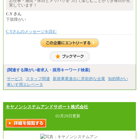
お仕事・通院・休日とメリハリをつけて楽しむことができ毎日が充
・退職金相当手当 37円
実しています！
・賞与相当手当 127円
合計時給額 1,390円
C.Y さん
下肢障がい
※全ての求人において試用期間中も給与に変更はご
ざいません。
C.Yさんのメッセージを読む
[関連する障がい者求人・採用キーワード検索]
サービス
スタッフ関連
新規事業進出に意欲的な企業
知的障がい
車いす用エレベータ
キヤノンシステムアンドサポート株式会社
02月20日更新