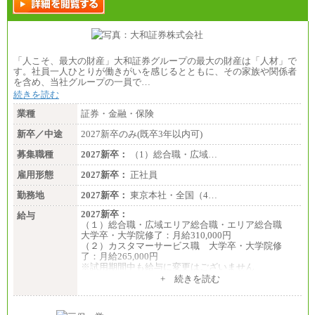
●基幹職（地域限定社員）
・大学・院卒／月給185,000 円～219,000 円 ※勤務地
により異なる。
〈東京・神奈川〉219,000 円
「人こそ、最大の財産」大和証券グループの最大の財産は「人材」で
〈大阪・兵庫〉209,000 円
す。社員一人ひとりが働きがいを感じるとともに、その家族や関係者
〈愛知〉194,500 円 〈福岡〉1
を含め、当社グループの一員で…
85,000 円
続きを読む
・専門・短大卒／月給185,000 円～210,000 円 ※勤務
業種
証券・金融・保険
地により異なる。
〈東京・神奈川〉210,000 円
新卒／中途
2027新卒のみ(既卒3年以内可)
〈大阪・兵庫〉200,000 円
募集職種
〈愛知〉194,500 円 〈福
2027新卒：
（1）総合職・広域…
岡〉185,000円
雇用形態
2027新卒：
正社員
※基本給のみ（地域手当なし）
勤務地
2027新卒：
東京本社・全国（4…
※試用期間中も給与変更なし
中途：
2027新卒：
給与
【阪急交通社】
（１）総合職・広域エリア総合職・エリア総合職
◆正社員/総合職
大学卒・大学院修了：月給310,000円
月給250,000円～(※1)、247,000円～(※2)、242,000円
（２）カスタマーサービス職 大学卒・大学院修
～(※3)、239,000円～(※4)、237,000円～（※5）
了：月給265,000円
・月給は一律地域手当を含んだ金額を表示
※試用期間中も給与に変更はございません
（※1…36,000円、※2…33,000円、※3…28,000円、
+ 続きを読む
※4…25,000円、※5…23,000円）
・試用期間中も給与変更なし
◆正社員/基幹職