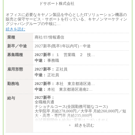
オフィスに必要なキヤノン製品を中心としたITソリューション機器の
販売と保守サービス・サポートを行っている、キヤノンマーケティン
グジャパングループの中核に…
続きを読む
業種
商社/IT/情報通信
新卒／中途
2027新卒(既卒1年以内可)・中途
募集職種
2027新卒：
１ 営業職 ２ 技…
中途：
事務職
雇用形態
2027新卒：
正社員
中途：
正社員
勤務地
2027新卒：
本社 東京都港区港…
中途：
本社 東京都港区港南2…
2027新卒：
給与
全職種共通
ナショナルコース(全国勤務可能なコース)
大学院卒 月給278,000円／大学卒 月給260,000円／短
大・高専・専門卒 月給235,000円
※試用期間中も給与に変更はございません
+ 続きを読む
エリアコース(一定地域であれば移動可能なコース)
大学院卒 月給264,000円／大学卒 月給250,000円／短