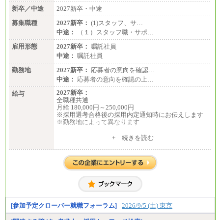
新卒／中途
2027新卒・中途
募集職種
2027新卒：
(1)スタッフ、サ…
中途：
（１）スタッフ職・サポ…
雇用形態
2027新卒：
嘱託社員
中途：
嘱託社員
勤務地
2027新卒：
応募者の意向を確認…
中途：
応募者の意向を確認の上…
2027新卒：
給与
全職種共通
月給 180,000円～250,000円
※採用選考合格後の採用内定通知時にお伝えします
※勤務地によって異なります
中途：
+ 続きを読む
全職種共通
月給 200,000円～250,000円
入社時の処遇は経験・能力を考慮の上、当社規程に
より決定します。
具体的な金額は採用選考合格後に採用内定通知時に
お伝えします。
[参加予定クローバー就職フォーラム]
2026/9/5 (土) 東京