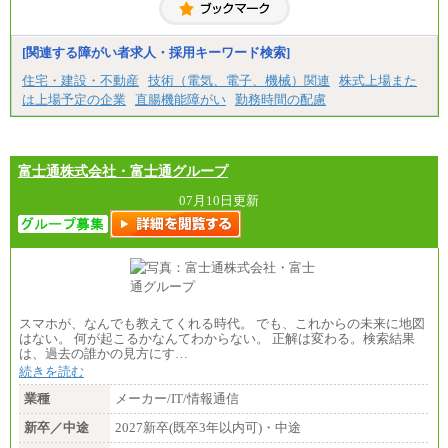
【契約社員】月給200,000円～
[関連する障がい者求人・採用キーワード検索]
住宅・建設・不動産
技術（電気、電子、機械）関連
株式上場また
は上場予定の企業
直腸機能障がい
勤務時間の配慮
富士通株式会社・富士通グループ
07月10日更新
スマホが、なんでも教えてくれる時代。 でも、これからの未来に地図
はない。 何が起こるかなんてわからない。 正解は変わる。検索結果
は、過去の誰かの見方にす…
続きを読む
業種
メーカー/IT/情報通信
新卒／中途
2027新卒(既卒3年以内可)・中途