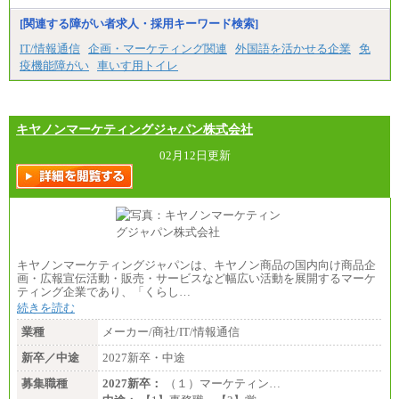
みなし残業手当：20,000円（一律支給）※みなし
残業手当の残業時間は10.43時間。
[関連する障がい者求人・採用キーワード検索]
※超過勤務手当：みなし残業時間を超える残業時
IT/情報通信
企画・マーケティング関連
外国語を活かせる企業
免
間に応じて、時間外手当等を支給。
疫機能障がい
車いす用トイレ
エリアサポート職 月給188,000円
※超過勤務手当：残業時間については全額時間外
手当を支給。
キヤノンマーケティングジャパン株式会社
■（株）JTBグローバルマーケティング＆トラベル
総合職 月給242,000円＋地域間調整給
訪日事業職 月給202,000～227,000円＋地域間調整
02月12日更新
給
※詳細はJTBキャリアサイトよりご確認ください。
■(株)JTBビジネストランスフォーム
総合職 月給205,000～225,000円＋地域間調整給
エリア総合職 月給185,000円＋地域間調整給
※詳細はJTBキャリアサイトよりご確認ください。
キヤノンマーケティングジャパンは、キヤノン商品の国内向け商品企
■(株)JTBデータサービス ※2027年新卒募集終了
画・広報宣伝活動・販売・サービスなど幅広い活動を展開するマーケ
総合職 月給186,000～194,000円＋地域手当
ティング企業であり、「くらし…
※詳細はJTBキャリアサイトよりご確認ください。
続きを読む
■I&Jデジタルイノベーション(株)
業種
メーカー/商社/IT/情報通信
総合職 月給224,500～242,600円＋地域手当
※詳細はJTBキャリアサイトよりご確認ください。
新卒／中途
2027新卒・中途
＜有期社員コース＞
募集職種
2027新卒：
（１）マーケティン…
■(株)JTBビジネストランスフォーム