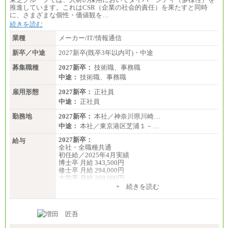
推進しています。これはCSR（企業の社会的責任）を果たすと同時
に、さまざまな個性・価値観を…
続きを読む
業種
メーカー/IT/情報通信
新卒／中途
2027新卒(既卒3年以内可)・中途
募集職種
2027新卒：
技術職、事務職
中途：
技術職、事務職
雇用形態
2027新卒：
正社員
中途：
正社員
勤務地
2027新卒：
本社／神奈川県川崎…
中途：
本社／東京港区芝浦１－…
2027新卒：
給与
全社・全職種共通
初任給／2025年4月実績
博士卒 月給 343,500円
修士卒 月給 294,000円
大学卒 月給 269,000円
※試用期間の給与に変更はございません
+ 続きを読む
中途：
経験・能力を考慮し、下記を下限として決定しま
す。
2025年新卒初任給 大学卒／月給 大学卒269,000円