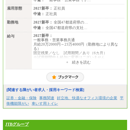
雇用形態
2027新卒：
正社員
中途：
正社員
勤務地
2027新卒：
全国47都道府県の…
中途：
全国47都道府県の支社…
2027新卒：
給与
一般事務・営業事務共通
月給20万2000円～23万4000円（勤務地により異な
る）
固定残業／なし 試用期間／あり（6カ月）
※試用期間中も給与に変更はございません
中途：
+ 続きを読む
一般事務・営業事務共通
月給20万2000円～23万4000円（勤務地により異な
る）
固定残業／なし 試用期間／あり（6か月）
※試用期間中も給与に変更はございません。
[関連する障がい者求人・採用キーワード検索]
証券・金融・保険
事務関連
好立地、快適なオフィス環境の企業
平
衡機能障がい
車いす用トイレ
JTBグループ