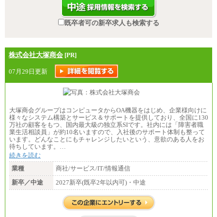
既卒者可の新卒求人も検索する
株式会社大塚商会
[PR]
07月29日更新
大塚商会グループはコンピュータからOA機器をはじめ、企業様向けに
様々なシステム構築とサービス＆サポートを提供しており、全国に130
万社の顧客をもつ、国内最大級の独立系SIです。社内には「障害者職
業生活相談員」が約10名いますので、入社後のサポート体制も整って
います。どんなことにもチャレンジしたいという、意欲のある人をお
待ちしています。…
続きを読む
業種
商社/サービス/IT/情報通信
新卒／中途
2027新卒(既卒2年以内可)・中途