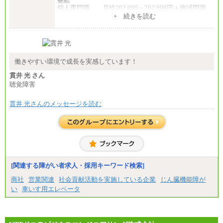
整給
個人専門職 月給202,000～202,000円＋地域間調
整給
+ 続きを読む
※詳細はJTBキャリアサイトよりご確認ください。
■(株)JTB商事
総合職 月給208,000～235,000円
エリア総合職 月給180,000～205,000円＋地域手当
※詳細はJTBキャリアサイトよりご確認ください。
働きやすい環境で成長を実感しています！
■(株)JTBパブリッシング ※2027年新卒募集終了
貫井 光 さん
総合職 月給271,000円
聴覚障害
■(株)JTBビジネストラベルソリューションズ
貫井 光さんのメッセージを読む
総合職 月給220,000～230,000円＋地域間調整給
エリア総合職 月給206,000円～214,000＋地域間調
整給
※詳細はJTBキャリアサイトよりご確認ください。
■(株)JTBコミュニケーションデザイン
総合職 月給230,000円
みなし残業手当：20,000円（一律支給）※みなし
残業手当の残業時間は10.43時間。
[関連する障がい者求人・採用キーワード検索]
※超過勤務手当：みなし残業時間を超える残業時
商社
営業関連
社会貢献活動を実施している企業
じん臓機能障が
間に応じて、時間外手当等を支給。
い
車いす用エレベータ
エリアサポート職 月給188,000円
※超過勤務手当：残業時間については全額時間外
手当を支給。