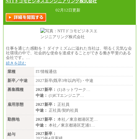
NTTドコモビジネスエンジニアリング株式会社
■（株）JTBグローバルマーケティング＆トラベル
総合職 月給242,000円＋地域間調整給
訪日事業職 月給202,000～227,000円＋地域間調整
02月12日更新
給
※詳細はJTBキャリアサイトよりご確認ください。
■(株)JTBビジネストランスフォーム
総合職 月給205,000～225,000円＋地域間調整給
エリア総合職 月給185,000円＋地域間調整給
※詳細はJTBキャリアサイトよりご確認ください。
仕事を通じた感動を！ ダイナミズムに溢れた当社は、明るく元気な会
■(株)JTBデータサービス ※2027年新卒募集終了
社環境の中で、社会的な使命を達成することができる働き甲斐のある
総合職 月給186,000～194,000円＋地域手当
会社です。…
※詳細はJTBキャリアサイトよりご確認ください。
続きを読む
■I&Jデジタルイノベーション(株)
業種
IT/情報通信
総合職 月給224,500～242,600円＋地域手当
※詳細はJTBキャリアサイトよりご確認ください。
新卒／中途
2027新卒(既卒3年以内可)・中途
＜有期社員コース＞
募集職種
2027新卒：
(1)ネットワーク…
■(株)JTBビジネストランスフォーム
中途：
(1)ICTエンジニア…
有期契約職 月給185,000～195,000円
※詳細はJTBキャリアサイトよりご確認ください。
雇用形態
2027新卒：
正社員
中途：
正社員/契約社員
■(株)JTBパブリッシング ※2027年新卒募集終了
総合職 月給241,000円
勤務地
2027新卒：
本社／東京都港区芝…
中途：
中途：
本社／東京都港区芝浦1…
①月給227,000円以上
②月給212,000円以上
2027新卒：
給与
③月給172,500円以上
2025年4月実績