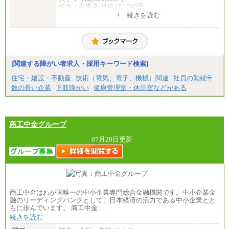
短大・高専卒/月給270,000円
+ 続きを読む
■拠点型職員※
大学院卒/月給256,000円～288,000円
大学卒/月給240,000円～270,000円
短大・高専卒/月給216,000円～243,000円
■特定職員※
[関連する障がい者求人・採用キーワード検索]
大学院卒/月給234,000円～263,000円
大学卒/月給219,000円～246,000円
住宅・建設・不動産
技術（電気、電子、機械）関連
社員の勤続年
短大・高専卒/月給197,000円～222,000円
数の長い企業
下肢障がい
健康管理室・休憩室などがある
※拠点型職員、特定職員の給与は、生活の拠点が定
まることによるメリットおよび地域ごとの生計費な
どの地域差指数を勘案して拠点ごとに定めていま
す。
商工中金グループ
中途：
全職種共通
07月28日更新
月給制
226,600円～390,100円（勤務地域等により異なりま
す）
・ご経験やスキルを考慮し、選考の中で決定いたし
ます。
・試用期間中も同額支給します。
商工中金はわが国唯一の中小企業専門総合金融機関です。中小企業金
融のリーディングバンクとして、日本経済の活力である中小企業とと
もに歩んでいます。 商工中金…
続きを読む