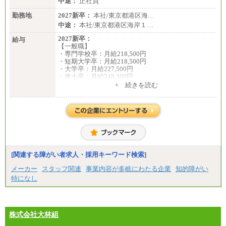
中途：
正社員
勤務地
2027新卒：
本社/東京都港区海…
中途：
本社/東京都港区海岸１…
2027新卒：
給与
【一般職】
・専門学校卒：月給218,500円
・短期大学卒：月給218,500円
・大学卒：月給227,500円
・修士卒：月給248,300円
・博士卒：月給257,300円
+ 続きを読む
【総合職】
・大学卒：月給253,500円
・修士卒：月給261,500円
・博士卒：月給270,500円
※2025年度実績
※試用期間3か月中も給与に変更はございません
中途：
[関連する障がい者求人・採用キーワード検索]
全職種共通
最低月給200,000円以上
メーカー
スタッフ関連
事業内容が多岐にわたる企業
知的障がい
※試用期間中も給与に変更はございません
特になし
株式会社大林組