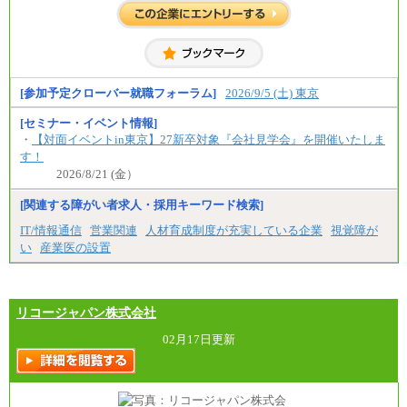
※試用期間中も給与に変更はございません。
[参加予定クローバー就職フォーラム]
2026/9/5 (土) 東京
[セミナー・イベント情報]
・
【対面イベントin東京】27新卒対象『会社見学会』を開催いたしま
す！
2026/8/21 (金）
[関連する障がい者求人・採用キーワード検索]
IT/情報通信
営業関連
人材育成制度が充実している企業
視覚障が
い
産業医の設置
リコージャパン株式会社
02月17日更新