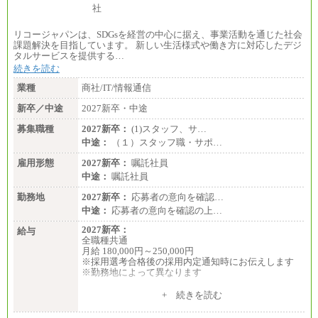
リコージャパンは、SDGsを経営の中心に据え、事業活動を通じた社会
課題解決を目指しています。 新しい生活様式や働き方に対応したデジ
タルサービスを提供する…
続きを読む
業種
商社/IT/情報通信
新卒／中途
2027新卒・中途
募集職種
2027新卒：
(1)スタッフ、サ…
中途：
（１）スタッフ職・サポ…
雇用形態
2027新卒：
嘱託社員
中途：
嘱託社員
勤務地
2027新卒：
応募者の意向を確認…
中途：
応募者の意向を確認の上…
2027新卒：
給与
全職種共通
月給 180,000円～250,000円
※採用選考合格後の採用内定通知時にお伝えします
※勤務地によって異なります
中途：
+ 続きを読む
全職種共通
月給 200,000円～250,000円