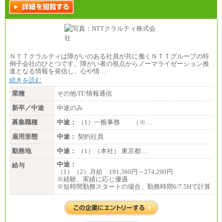
ＮＴＴクラルティは障がいのある社員が共に働くＮＴＴグループの特
例子会社のひとつです。障がい者の視点からノーマライゼーション推
進となる情報を発信し、心や情…
続きを読む
業種
その他/IT/情報通信
新卒／中途
中途のみ
募集職種
中途：
（1）一般事務 （※…
雇用形態
中途：
契約社員
勤務地
中途：
（1）（本社） 東京都…
中途：
給与
（1）（2）月給 191,360円～274,290円
※経験、実績に応じ優遇
※短時間勤務スタートの場合、勤務時間6/7.5Hで計算