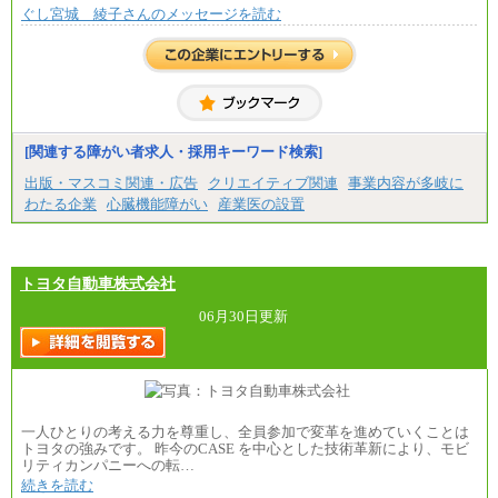
ぐし宮城 綾子さんのメッセージを読む
[関連する障がい者求人・採用キーワード検索]
出版・マスコミ関連・広告
クリエイティブ関連
事業内容が多岐に
わたる企業
心臓機能障がい
産業医の設置
トヨタ自動車株式会社
06月30日更新
一人ひとりの考える力を尊重し、全員参加で変革を進めていくことは
トヨタの強みです。 昨今のCASE を中心とした技術革新により、モビ
リティカンパニーへの転…
続きを読む