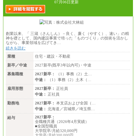
07月06日更新
創業以来、「 三箴（さんしん）－良く、廉く（やすく）、速い」の精
神を礎として、国内建設事業で培った「ものづくり」の技術を活かし
ながら、事業領域を広げてき…
続きを読む
業種
住宅・建設・不動産
新卒／中途
2027新卒(既卒3年以内可)・中途
募集職種
2027新卒：
（1）事務（2）土…
中途：
（1）事務（2）土木（…
雇用形態
2027新卒：
正社員
中途：
正社員
勤務地
2027新卒：
本支店および全国（…
中途：
北海道／宮城県／埼玉県…
2027新卒：
給与
全職種共通（2026年4月実績）
■全国型職員
大学院卒/月給320,000円
大学卒/月給300,000円