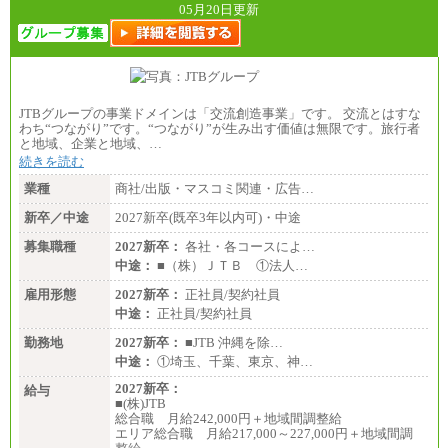
05月20日更新
JTBグループの事業ドメインは「交流創造事業」です。 交流とはすな
わち“つながり”です。“つながり”が生み出す価値は無限です。旅行者
と地域、企業と地域、…
続きを読む
業種
商社/出版・マスコミ関連・広告…
新卒／中途
2027新卒(既卒3年以内可)・中途
募集職種
2027新卒：
各社・各コースによ…
中途：
■（株）ＪＴＢ ①法人…
雇用形態
2027新卒：
正社員/契約社員
中途：
正社員/契約社員
勤務地
2027新卒：
■JTB 沖縄を除…
中途：
①埼玉、千葉、東京、神…
2027新卒：
給与
■(株)JTB
総合職 月給242,000円＋地域間調整給
エリア総合職 月給217,000～227,000円＋地域間調