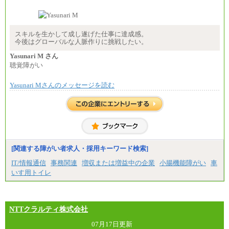
※地域や業務内容によって変動があります
（2）一般事務
月給210,000円～350,000円
※地域や業務内容によって変動があります
スキルを生かして成し遂げた仕事に達成感。
今後はグローバルな人脈作りに挑戦したい。
（3）庶務/軽作業
月給220,000円～250,000円
Yasunari M さん
聴覚障がい
※試用期間中も給与に変更はございません
Yasunari Mさんのメッセージを読む
[関連する障がい者求人・採用キーワード検索]
IT/情報通信
事務関連
増収または増益中の企業
小腸機能障がい
車
いす用トイレ
NTTクラルティ株式会社
07月17日更新