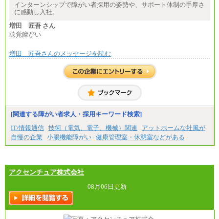
インターンシップで障がい者採用の姿勢や、サポート体制の手厚さ
に感動し入社。
増田 匠吾 さん
聴覚障がい
増田 匠吾さんのメッセージを読む
[関連する障がい者求人・採用キーワード検索]
IT/情報通信
技術（電気、電子、機械）関連
アットホームな社風が
自慢の企業
小腸機能障がい
健康管理室・休憩室などがある
アクセンチュア株式会社
08月06日更新