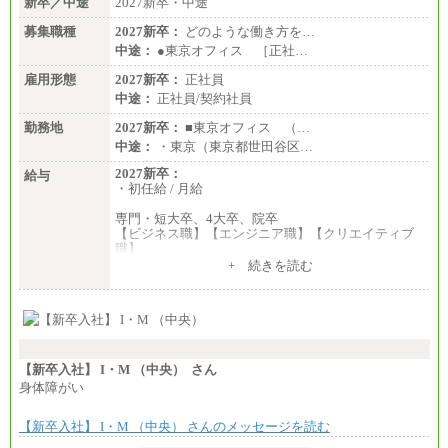
新卒／中途
2027新卒・中途
募集職種
2027新卒：
どのような働き方を…
中途：
●東京オフィス ［正社…
雇用形態
2027新卒：
正社員
中途：
正社員/契約社員
勤務地
2027新卒：
■東京オフィス （…
中途：
・東京（東京都世田谷区…
2027新卒：
給与
・初任給 / 月給
専門・短大卒、4大卒、院卒
【ビジネス職】【エンジニア職】【クリエイティブ
職】
一律：225,000円
+ 続きを読む
※試用期間中も給与に変更はございません 。
中途：
①月給：270,000円～320,000円
②④⑦⑩月給：225,000円～270,000円
③月給：250,000円～300,000円
⑤⑥月給：225,000円～300,000円
【新卒入社】 I・M （中央） さん
⑧月給：240,000円～285,000円
身体障がい
⑨月給：250,000円～330,000円
【新卒入社】 I・M （中央） さんのメッセージを読む
※経験、能力等を考慮の上、当社規定により決定