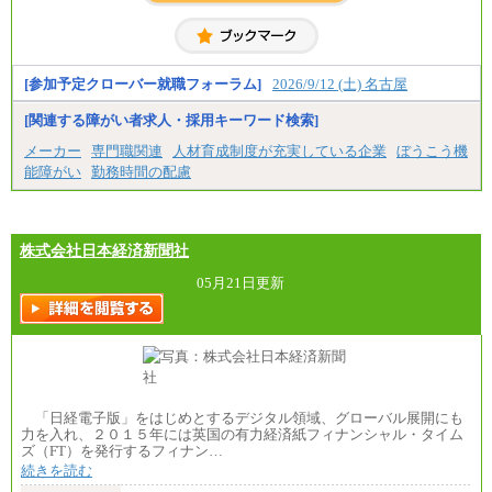
・博士修了、修士修了、大学卒／月給206,400円
・高専卒（専攻科）／月給206,400円
・高専卒（本科）月給197,800円
・短大卒／月給197,800円
・専門卒（2年）／月給197,800円
[参加予定クローバー就職フォーラム]
2026/9/12 (土) 名古屋
※試用期間中も給与に変更はございません。
[関連する障がい者求人・採用キーワード検索]
中途：
メーカー
専門職関連
人材育成制度が充実している企業
ぼうこう機
（１）（２）
能障がい
勤務時間の配慮
月給：270,000円～
想定年収：490万円～1,100万円
年収例：
・610万円/28歳・月給34万円
・1,090万円/38歳・月給59万円 *残業代・家族手当
株式会社日本経済新聞社
対象外
05月21日更新
（３）
月給：190,000円～
想定年収：340万円～610万円
年収例：
・460万円/28歳・月給26万円
・520万円/32歳・月給29万円
（４）
「日経電子版」をはじめとするデジタル領域、グローバル展開にも
月給：201,000円～
力を入れ、２０１５年には英国の有力経済紙フィナンシャル・タイム
想定年収：360万円～680万円
ズ（FT）を発行するフィナン…
年収例：
続きを読む
・520万円/32歳・月給29万円