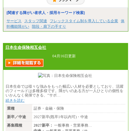
[関連する障がい者求人・採用キーワード検索]
サービス
スタッフ関連
フレックスタイム制を導入している企業
体
幹機能障がい
階段・廊下の手すり
日本生命保険相互会社
04月16日更新
日本生命では様々な強みをもった幅広い人材を必要としており、活躍
のフィールドは多種多様です。障がいのある方が一人ひとりの個性を
いかんなく発揮できる、“サポ…
続きを読む
業種
証券・金融・保険
新卒／中途
2027新卒(既卒1年以内可)・中途
募集職種
2027新卒：
一般事務・営業事務…
中途：
一般事務・営業事務（サ…