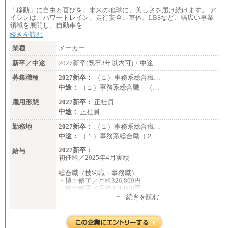
「移動」に自由と喜びを。未来の地球に、美しさを届け続けます。 ア
イシンは、パワートレイン、走行安全、車体、LBSなど、幅広い事業
領域を展開し、自動車を…
続きを読む
業種
メーカー
新卒／中途
2027新卒(既卒3年以内可)・中途
募集職種
2027新卒：
（１）事務系総合職…
中途：
（１）事務系総合職 （…
雇用形態
2027新卒：
正社員
中途：
正社員
勤務地
2027新卒：
（１）事務系総合職…
中途：
（１）事務系総合職（２…
2027新卒：
給与
初任給／2025年4月実績
総合職（技術職・事務職）
・博士修了／月給326,800円
・修士修了／月給301,000円
・大学卒／月給282,000円
+ 続きを読む
・高専卒（専攻科）／月給282,000円
・高専卒（本科）／月給256,000円
一般事務職