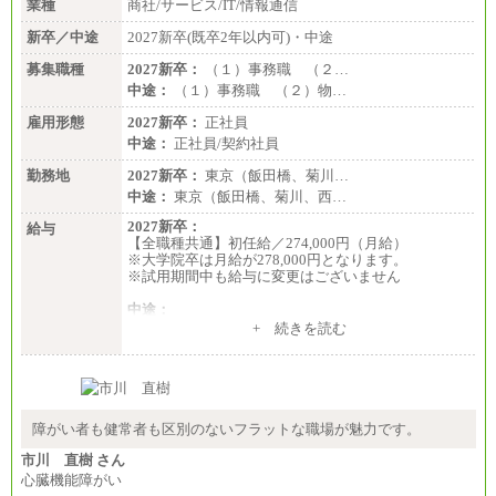
業種
商社/サービス/IT/情報通信
新卒／中途
2027新卒(既卒2年以内可)・中途
募集職種
2027新卒：
（１）事務職 （２…
中途：
（１）事務職 （２）物…
雇用形態
2027新卒：
正社員
中途：
正社員/契約社員
勤務地
2027新卒：
東京（飯田橋、菊川…
中途：
東京（飯田橋、菊川、西…
2027新卒：
給与
【全職種共通】初任給／274,000円（月給）
※大学院卒は月給が278,000円となります。
※試用期間中も給与に変更はございません
中途：
（１）～（４）274,000円（月給）～
+ 続きを読む
（５）235,000円（月給）～
※経験・年齢などを考慮のうえ、当社規程により優
遇します。
※業務内容・勤務形態に応じて、上記給与の範囲内
でご相談をさせていただく事があります
※試用期間中も給与に変更はございません
障がい者も健常者も区別のないフラットな職場が魅力です。
市川 直樹 さん
心臓機能障がい