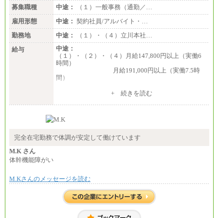
募集職種
中途：
（１）一般事務（通勤／…
雇用形態
中途：
契約社員/アルバイト・…
勤務地
中途：
（１）・（４）立川本社…
中途：
給与
（１）・（２）・（４）月給147,800円以上（実働6
時間）
月給191,000円以上（実働7.5時
間）
（３）月給191,000円以上（実働7.5時間）
+ 続きを読む
（５）月給147,800円以上（実働6時間）
-----
時給 1,226円（実働4.5時間）
※基本給に加算して以下手当有（いずれも時
間額換算額）
完全在宅勤務で体調が安定して働けています
・退職金相当手当 37円
・賞与相当手当 127円
M.K さん
合計時給額 1,390円
体幹機能障がい
※全ての求人において試用期間中も給与に変更はご
M.Kさんのメッセージを読む
ざいません。