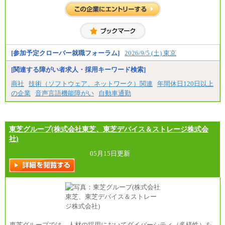
入社時の処遇は経験・能力を考慮の上、当社規程に
より決定します。
具体的な金額は採用選考合格後に採用内定通知時に
お伝えします。
[参加予定クローバー就職フォーラム]
2026/9/5 (土) 東京
[関連する障がい者求人・採用キーワード検索]
商社
技術（ソフトウェア、ネットワーク）関連
年間休日120日以上
の企業
音声言語機能障がい
自動車通勤
東芝グループ(株式会社東芝、東芝デバイス＆ストレージ株式会
社)
05月15日更新
東芝グループでは、人材の採用においてダイバーシティ（多様性）を