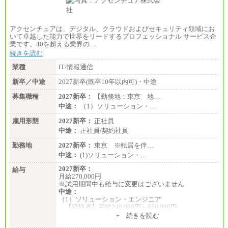
アクセンチュアは、デジタル、クラウドおよびセキュリティ領域にお
いて卓越した能力で世界をリードするプロフェッショナル サービス企
業です。40を超える業界の…
続きを読む
業種
IT/情報通信
新卒／中途
2027新卒(既卒10年以内可)・中途
募集職種
2027新卒：
【勤務地：東京 地…
中途：
（1）ソリューション・…
雇用形態
2027新卒：
正社員
中途：
正社員/契約社員
勤務地
2027新卒：
東京 ※転居を伴…
中途：
(1)ソリューション・…
2027新卒：
給与
月給270,000円
※試用期間中も給与に変更はございません
中途：
（1）ソリューション・エンジニア
【経験者】月給240,000円～450,000円
※地域や業務内容によって変動があります
+ 続きを読む
【未経験者】月給210,000円～340,000円