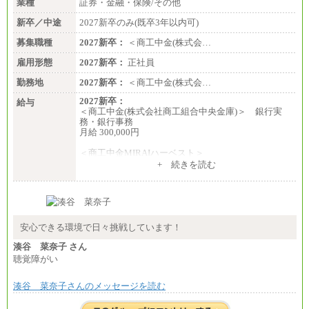
業種
証券・金融・保険/その他
新卒／中途
2027新卒のみ(既卒3年以内可)
募集職種
2027新卒：
＜商工中金(株式会…
雇用形態
2027新卒：
正社員
勤務地
2027新卒：
＜商工中金(株式会…
2027新卒：
給与
＜商工中金(株式会社商工組合中央金庫)＞ 銀行実
務・銀行事務
月給 300,000円
＜商工中金MIRAIハーベスト＞
月給 230,000円
+ 続きを読む
※試用期間中も給与に変更はございません
安心できる環境で日々挑戦しています！
湊谷 菜奈子 さん
聴覚障がい
湊谷 菜奈子さんのメッセージを読む