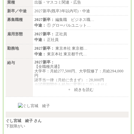
業種
出版・マスコミ関連・広告
年収例は賞与含む、残業代・家族手当含まず
新卒／中途
2027新卒(既卒3年以内可)・中途
※キャリアや能力等を考慮の上、当社規定により確
定します
募集職種
2027新卒：
編集職 ビジネス職…
※残業手当：別途支給
中途：
① グローバルユニット…
※固定給に固定残業代含まず
※試用期間中も給与に変更なし
雇用形態
2027新卒：
正社員
中途：
正社員
勤務地
2027新卒：
東京本社 東京都…
中途：
東京本社 東京都千代…
2027新卒：
給与
【全職種共通】
大学卒：月給277,500円、大学院修了：月給294,000
円
諸手当一律（月給に含まず）：28,000円
※試用期間中も給与に変更はございません
中途：
+ 続きを読む
【全職種共通】
月給370,000円～
※経験・能力等を考慮の上、当社規定により決定し
ます。
※試用期間中も給与に変更はございません。
※想定年収 6,000,000円～（住居費補助、子手当など
の各種手当を含む金額です）
ぐし宮城 綾子 さん
下肢障がい