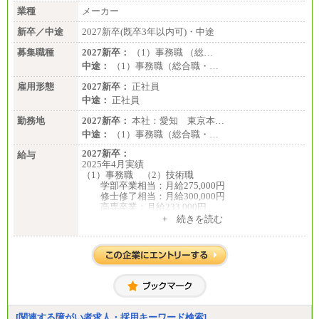
業種
メーカー
新卒／中途
2027新卒(既卒3年以内可)・中途
募集職種
2027新卒：
（1）事務職 （総…
中途：
（1）事務職（総合職・…
雇用形態
2027新卒：
正社員
中途：
正社員
勤務地
2027新卒：
本社：愛知 東京本…
中途：
（1）事務職（総合職・…
2027新卒：
給与
2025年4月実績
（1）事務職 （2）技術職
学部卒業相当：月給275,000円
修士修了相当：月給300,000円
高専卒業：月給233,000円
+ 続きを読む
（3）業務職
大学院修了・大学卒業：月給21万円
短期大学・専門学校（2年制）卒業：月給20万円
※博士修了の方については、専門性や担当業務を考
慮して給与を決定いたします
※試用期間中も給与に変更はございません
中途：
（1）事務職（総合職・正社員） （2）技術職（総
[関連する障がい者求人・採用キーワード検索]