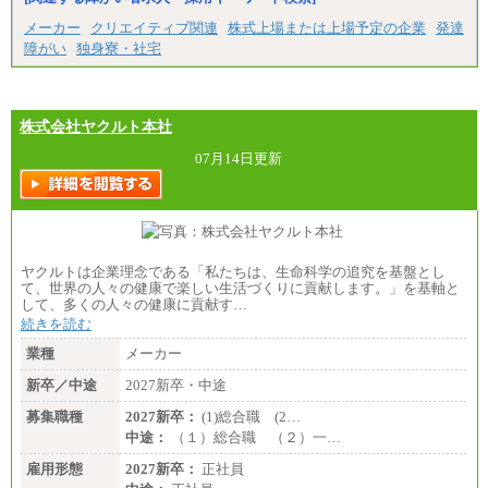
合職・正社員）
月給 208,000円以上
メーカー
クリエイティブ関連
株式上場または上場予定の企業
発達
経験、能力等を考慮し、弊社規定により決定
障がい
独身寮・社宅
試用期間中も給与に変更はございません
（3）技能職（正社員）
基本給
月給 182,400円以上
株式会社ヤクルト本社
07月14日更新
ヤクルトは企業理念である「私たちは、生命科学の追究を基盤とし
て、世界の人々の健康で楽しい生活づくりに貢献します。」を基軸と
して、多くの人々の健康に貢献す…
続きを読む
業種
メーカー
新卒／中途
2027新卒・中途
募集職種
2027新卒：
(1)総合職 (2…
中途：
（１）総合職 （２）一…
雇用形態
2027新卒：
正社員