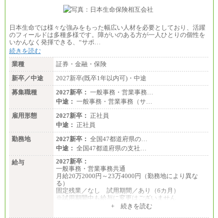
日本生命では様々な強みをもった幅広い人材を必要としており、活躍
のフィールドは多種多様です。障がいのある方が一人ひとりの個性を
いかんなく発揮できる、“サポ…
続きを読む
業種
証券・金融・保険
新卒／中途
2027新卒(既卒1年以内可)・中途
募集職種
2027新卒：
一般事務・営業事務…
中途：
一般事務・営業事務（サ…
雇用形態
2027新卒：
正社員
中途：
正社員
勤務地
2027新卒：
全国47都道府県の…
中途：
全国47都道府県の支社…
2027新卒：
給与
一般事務・営業事務共通
月給20万2000円～23万4000円（勤務地により異な
る）
固定残業／なし 試用期間／あり（6カ月）
※試用期間中も給与に変更はございません
中途：
+ 続きを読む
一般事務・営業事務共通