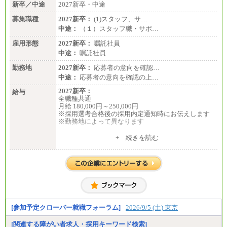
新卒／中途
2027新卒・中途
募集職種
2027新卒：
(1)スタッフ、サ…
中途：
（１）スタッフ職・サポ…
雇用形態
2027新卒：
嘱託社員
中途：
嘱託社員
勤務地
2027新卒：
応募者の意向を確認…
中途：
応募者の意向を確認の上…
2027新卒：
給与
全職種共通
月給 180,000円～250,000円
※採用選考合格後の採用内定通知時にお伝えします
※勤務地によって異なります
中途：
+ 続きを読む
全職種共通
月給 200,000円～250,000円
入社時の処遇は経験・能力を考慮の上、当社規程に
より決定します。
具体的な金額は採用選考合格後に採用内定通知時に
お伝えします。
[参加予定クローバー就職フォーラム]
2026/9/5 (土) 東京
[関連する障がい者求人・採用キーワード検索]