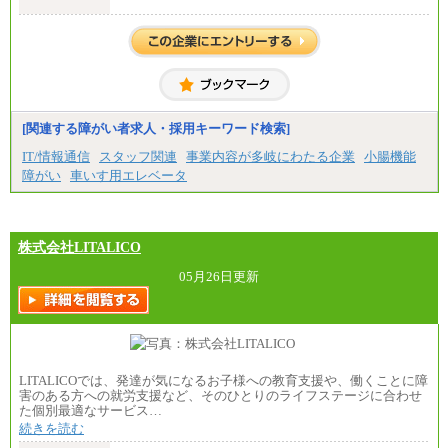
中途：
月給 250,000円～350,000円
想定年収 420万円～600万円
入社時の処遇（基本給・賞与）は経験・スキルを考
慮の上、当社規程に従い決定いたします。
経験・スキルによっては、記載額を超える場合もあ
ります。
※試用期間中も給与に変更はございません。
[関連する障がい者求人・採用キーワード検索]
IT/情報通信
スタッフ関連
事業内容が多岐にわたる企業
小腸機能
障がい
車いす用エレベータ
株式会社LITALICO
05月26日更新
LITALICOでは、発達が気になるお子様への教育支援や、働くことに障
害のある方への就労支援など、そのひとりのライフステージに合わせ
た個別最適なサービス…
続きを読む