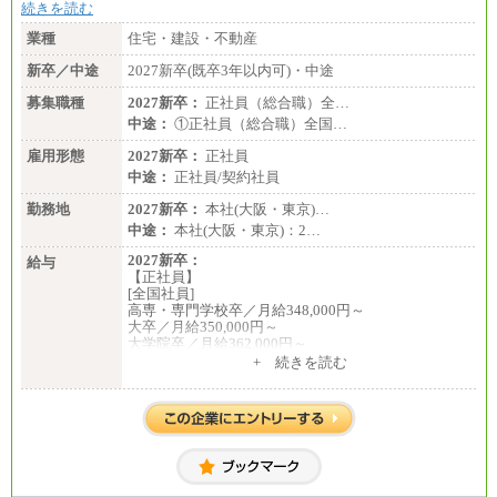
続きを読む
業種
住宅・建設・不動産
新卒／中途
2027新卒(既卒3年以内可)・中途
募集職種
2027新卒：
正社員（総合職）全…
中途：
①正社員（総合職）全国…
雇用形態
2027新卒：
正社員
中途：
正社員/契約社員
勤務地
2027新卒：
本社(大阪・東京)…
中途：
本社(大阪・東京)：2…
2027新卒：
給与
【正社員】
[全国社員]
高専・専門学校卒／月給348,000円～
大卒／月給350,000円～
大学院卒／月給362,000円～
[地域社員]月給295,000円～
+ 続きを読む
中途：
【正社員】
[全国社員]月給348,000円～
[地域社員]月給295,000円～
※試用期間中も給与に変更はございません
【契約社員】月給200,000円～