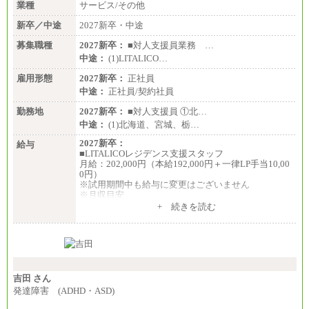
業種
サービス/その他
新卒／中途
2027新卒・中途
募集職種
2027新卒：
■対人支援員業務 …
中途：
(1)LITALICO…
雇用形態
2027新卒：
正社員
中途：
正社員/契約社員
勤務地
2027新卒：
■対人支援員 ①北…
中途：
(1)北海道、宮城、栃…
2027新卒：
給与
■LITALICOレジデンス支援スタッフ
月給：202,000円（本給192,000円＋一律LP手当10,00
0円）
※試用期間中も給与に変更はございません
※月収目安
月給：202,000円
+ 続きを読む
夜勤手当：28,000円（月4回）※1回7,000円、実際の
夜勤回数により変動
東京都居住支援特別手当：20,000円（※支給期間・
条件あり）
---
計：250,000円
吉田 さん
■その他職種共通
発達障害 (ADHD・ASD)
月給：25万3,400円～
※固定残業代20時間分を手当に含む(33,900円～)