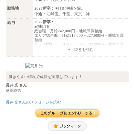
勤務地
2027新卒：
■JTB 沖縄を除…
中途：
①埼玉、千葉、東京、神…
2027新卒：
給与
■(株)JTB
総合職 月給242,000円＋地域間調整給
エリア総合職 月給217,000～227,000円＋地域間調
整給
個人専門職 月給202,000～202,000円＋地域間調
整給
+ 続きを読む
※詳細はJTBキャリアサイトよりご確認ください。
■(株)JTB商事
総合職 月給208,000～235,000円
エリア総合職 月給180,000～205,000円＋地域手当
※詳細はJTBキャリアサイトよりご確認ください。
働きやすい環境で成長を実感しています！
■(株)JTBパブリッシング ※2027年新卒募集終了
貫井 光 さん
総合職 月給271,000円
聴覚障害
■(株)JTBビジネストラベルソリューションズ
貫井 光さんのメッセージを読む
総合職 月給220,000～230,000円＋地域間調整給
エリア総合職 月給206,000円～214,000＋地域間調
整給
※詳細はJTBキャリアサイトよりご確認ください。
■(株)JTBコミュニケーションデザイン
総合職 月給230,000円