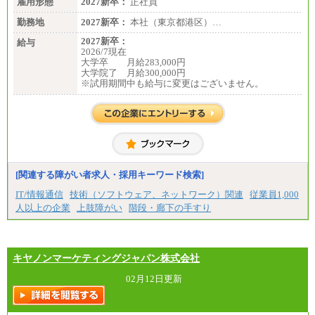
雇用形態
有期契約職 月給185,000～195,000円
2027新卒：
正社員
※詳細はJTBキャリアサイトよりご確認ください。
勤務地
2027新卒：
本社（東京都港区）…
■(株)JTBパブリッシング ※2027年新卒募集終了
2027新卒：
給与
総合職 月給241,000円
2026/7現在
中途：
大学卒 月給283,000円
①月給227,000円以上
大学院了 月給300,000円
②月給212,000円以上
※試用期間中も給与に変更はございません。
③月給172,500円以上
④月給23万円～37万円
⑤月給20万円～25万円
⑥月給33万円～48万円
⑦月給271,000円以上
⑧～⑮月給200,000円〜月給400,000円
⑯月給185,000円以上
⑰月給237,000円以上
⑱月給212,000円以上
[関連する障がい者求人・採用キーワード検索]
⑲東京：月給202,000 円以上 、京都：月給193,000 円
以上
IT/情報通信
技術（ソフトウェア、ネットワーク）関連
従業員1,000
⑳月給205,000円以上
人以上の企業
上肢障がい
階段・廊下の手すり
㉑月給185,000 円以上
㉒月給185,000 円以上
㉓月給224,500円以上
※全コース共通※ 能力・経験・勤務地などにより
異なります
キヤノンマーケティングジャパン株式会社
※試用期間中も給与に変更はございません。
02月12日更新