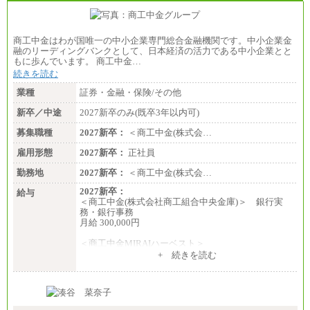
商工中金はわが国唯一の中小企業専門総合金融機関です。中小企業金
融のリーディングバンクとして、日本経済の活力である中小企業とと
もに歩んでいます。 商工中金…
続きを読む
業種
証券・金融・保険/その他
新卒／中途
2027新卒のみ(既卒3年以内可)
募集職種
2027新卒：
＜商工中金(株式会…
雇用形態
2027新卒：
正社員
勤務地
2027新卒：
＜商工中金(株式会…
2027新卒：
給与
＜商工中金(株式会社商工組合中央金庫)＞ 銀行実
務・銀行事務
月給 300,000円
＜商工中金MIRAIハーベスト＞
月給 230,000円
+ 続きを読む
※試用期間中も給与に変更はございません