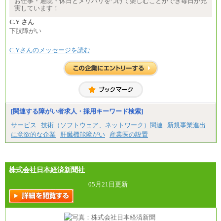
お仕事・通院・休日とメリハリをつけて楽しむことができ毎日が充
・退職金相当手当 37円
実しています！
・賞与相当手当 127円
合計時給額 1,390円
C.Y さん
下肢障がい
※全ての求人において試用期間中も給与に変更はご
ざいません。
C.Yさんのメッセージを読む
[関連する障がい者求人・採用キーワード検索]
サービス
技術（ソフトウェア、ネットワーク）関連
新規事業進出
に意欲的な企業
肝臓機能障がい
産業医の設置
株式会社日本経済新聞社
05月21日更新