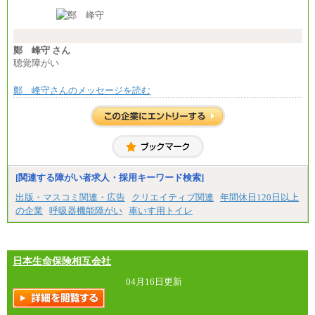
※経験・能力等を考慮の上、当社規定により決定し
ます。
※試用期間中も給与に変更はございません。
※想定年収 6,000,000円～（住居費補助、子手当など
の各種手当を含む金額です）
鄭 峰守 さん
聴覚障がい
鄭 峰守さんのメッセージを読む
[関連する障がい者求人・採用キーワード検索]
出版・マスコミ関連・広告
クリエイティブ関連
年間休日120日以上
の企業
呼吸器機能障がい
車いす用トイレ
日本生命保険相互会社
04月16日更新