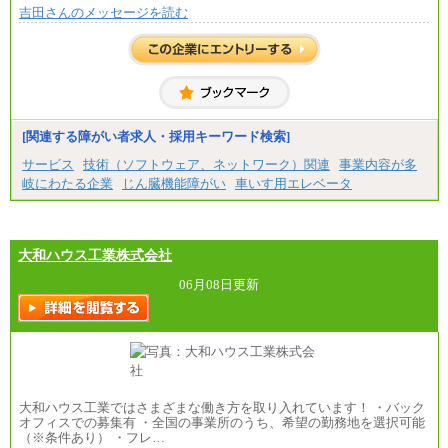
吉田さんのメッセージを読む
※20時間を超過した場合は別途支給
※試用期間中も給与に変更はございません
中途：
(1)(2)月給：25万3400円～28万5900円
※固定残業代20時間分を手当に含む(33,900円～38,20
0円)
※20時間を超過した場合は別途支給
※試用期間中も給与に変更はございません
[関連する障がい者求人・採用キーワード検索]
サービス
技術（ソフトウェア、ネットワーク）関連
事業内容が多
岐にわたる企業
じん臓機能障がい
車いす用エレベータ
大和ハウス工業株式会社
06月08日更新
大和ハウス工業ではさまざまな働き方を取り入れています！ ・バック
オフィスでの募集有 ・全国の事業所のうち、希望の勤務地を選択可能
（※条件あり） ・フレ…