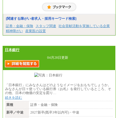
月給20万2000円～23万4000円（勤務地により異な
る）
固定残業／なし 試用期間／あり（6か月）
※試用期間中も給与に変更はございません。
[関連する障がい者求人・採用キーワード検索]
証券・金融・保険
スタッフ関連
社会貢献活動を実施している企業
精神障がい
産業医の設置
日本銀行
04月28日更新
「日本銀行」にみなさんはどのようなイメージをおもちでしょうか。
みなさんが日々使っている銀行券（お札）を発行しているところ、そ
の他、日本の物価の安定を図り…
続きを読む
業種
証券・金融・保険
新卒／中途
2027新卒(既卒3年以内可)・中途