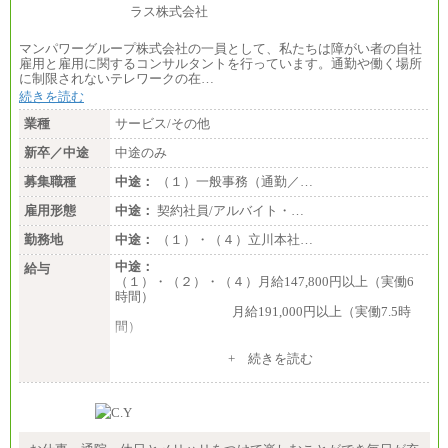
マンパワーグループ株式会社の一員として、私たちは障がい者の自社
雇用と雇用に関するコンサルタントを行っています。通勤や働く場所
に制限されないテレワークの在…
続きを読む
業種
サービス/その他
新卒／中途
中途のみ
募集職種
中途：
（１）一般事務（通勤／…
雇用形態
中途：
契約社員/アルバイト・…
勤務地
中途：
（１）・（４）立川本社…
中途：
給与
（１）・（２）・（４）月給147,800円以上（実働6
時間）
月給191,000円以上（実働7.5時
間）
（３）月給191,000円以上（実働7.5時間）
+ 続きを読む
（５）月給147,800円以上（実働6時間）
-----
時給 1,226円（実働4.5時間）
※基本給に加算して以下手当有（いずれも時
間額換算額）