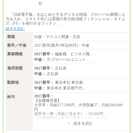
「日経電子版」をはじめとするデジタル領域、グローバル展開にも
力を入れ、２０１５年には英国の有力経済紙フィナンシャル・タイム
ズ（FT）を発行するフィナン…
続きを読む
業種
出版・マスコミ関連・広告
新卒／中途
2027新卒(既卒3年以内可)・中途
募集職種
2027新卒：
編集職 ビジネス職…
中途：
① グローバルユニット…
雇用形態
2027新卒：
正社員
中途：
正社員
勤務地
2027新卒：
東京本社 東京都…
中途：
東京本社 東京都千代…
2027新卒：
給与
【全職種共通】
大学卒：月給277,500円、大学院修了：月給294,000
円
諸手当一律（月給に含まず）：28,000円
※試用期間中も給与に変更はございません
中途：
+ 続きを読む
【全職種共通】
月給370,000円～