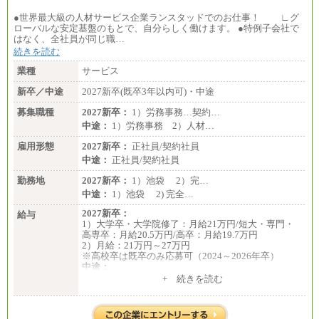
●世界最大級の人材サービス企業ランスタッドでのお仕事！ ∟グ
ローバルな安定基盤のもとで、自分らしく働けます。 ●特例子会社で
はなく、全社員が同じ職…
続きを読む
業種
サービス
新卒／中途
2027新卒(既卒3年以内可)・中途
募集職種
2027新卒：
1）労務事務…契約…
中途：
1）労務事務 2）人材…
雇用形態
2027新卒：
正社員/契約社員
中途：
正社員/契約社員
勤務地
2027新卒：
1）池袋 2）完…
中途：
1）池袋 2) 完全…
2027新卒：
給与
1）大学卒・大学院修了：月給21万円/短大・専門・
高専卒：月給20.5万円/高卒：月給19.7万円
2）月給：21万円～27万円
※高校卒は既卒のみ応募可（2024～2026年卒）
中途：
1）月給：21万円～25万円
+ 続きを読む
2）月給：21万円～27万円