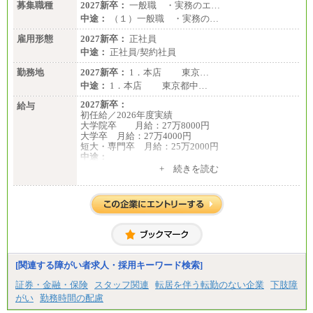
募集職種
2027新卒：
一般職 ・実務のエ…
中途：
（１）一般職 ・実務の…
雇用形態
2027新卒：
正社員
中途：
正社員/契約社員
勤務地
2027新卒：
1．本店 東京…
中途：
1．本店 東京都中…
2027新卒：
給与
初任給／2026年度実績
大学院卒 月給：27万8000円
大学卒 月給：27万4000円
短大・専門卒 月給：25万2000円
中途：
（１）（２）共通
+ 続きを読む
月給：24万0000円～34万8420円
※職務経験等を考慮し決定いたします。
※試用期間中も給与に変更はございません
[関連する障がい者求人・採用キーワード検索]
証券・金融・保険
スタッフ関連
転居を伴う転勤のない企業
下肢障
がい
勤務時間の配慮