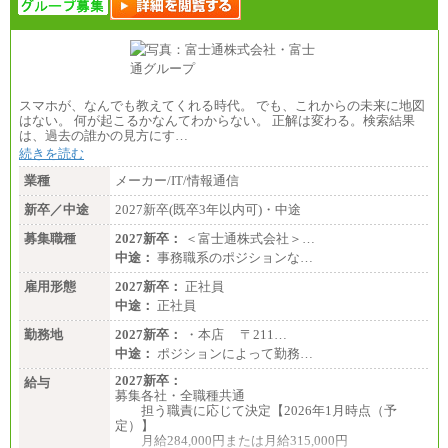
226,600円～390,100円（勤務地域等により異なりま
す）
・ご経験やスキルを考慮し、選考の中で決定いたし
ます。
・試用期間中も同額支給します。
スマホが、なんでも教えてくれる時代。 でも、これからの未来に地図
はない。 何が起こるかなんてわからない。 正解は変わる。検索結果
は、過去の誰かの見方にす…
続きを読む
業種
メーカー/IT/情報通信
新卒／中途
2027新卒(既卒3年以内可)・中途
募集職種
2027新卒：
＜富士通株式会社＞…
中途：
事務職系のポジションな…
雇用形態
2027新卒：
正社員
中途：
正社員
勤務地
2027新卒：
・本店 〒211…
中途：
ポジションによって勤務…
2027新卒：
給与
募集各社・全職種共通
担う職責に応じて決定【2026年1月時点（予
定）】
月給284,000円または月給315,000円