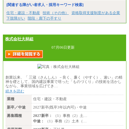
[関連する障がい者求人・採用キーワード検索]
住宅・建設・不動産
技術（その他）
資格取得支援制度がある企業
下肢障がい
階段・廊下の手すり
株式会社大林組
07月06日更新
創業以来、「 三箴（さんしん）－良く、廉く（やすく）、速い」の精
神を礎として、国内建設事業で培った「ものづくり」の技術を活かし
ながら、事業領域を広げてき…
続きを読む
業種
住宅・建設・不動産
新卒／中途
2027新卒(既卒3年以内可)・中途
募集職種
2027新卒：
（1）事務（2）土…
中途：
（1）事務（2）土木（…