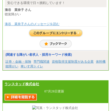
安心できる環境で日々挑戦しています！
湊谷 菜奈子 さん
聴覚障がい
湊谷 菜奈子さんのメッセージを読む
[関連する障がい者求人・採用キーワード検索]
証券・金融・保険
専門職関連
資格取得支援制度がある企業
体幹機
能障がい
車いす用トイレ
ランスタッド株式会社
07月28日更新