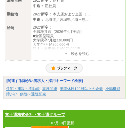
雇用形態
2027新卒：
正社員
中途：
正社員
勤務地
2027新卒：
本支店および全国（…
中途：
北海道／宮城県／埼玉県…
2027新卒：
給与
全職種共通（2026年4月実績）
■全国型職員
大学院卒/月給320,000円
大学卒/月給300,000円
短大・高専卒/月給270,000円
+ 続きを読む
■拠点型職員※
大学院卒/月給256,000円～288,000円
大学卒/月給240,000円～270,000円
短大・高専卒/月給216,000円～243,000円
■特定職員※
[関連する障がい者求人・採用キーワード検索]
大学院卒/月給234,000円～263,000円
大学卒/月給219,000円～246,000円
住宅・建設・不動産
事務関連
年間休日120日以上の企業
小腸機能
短大・高専卒/月給197,000円～222,000円
障がい
病院へ通院配慮
※拠点型職員、特定職員の給与は、生活の拠点が定
まることによるメリットおよび地域ごとの生計費な
どの地域差指数を勘案して拠点ごとに定めていま
す。
富士通株式会社・富士通グループ
中途：
全職種共通
07月10日更新
月給制