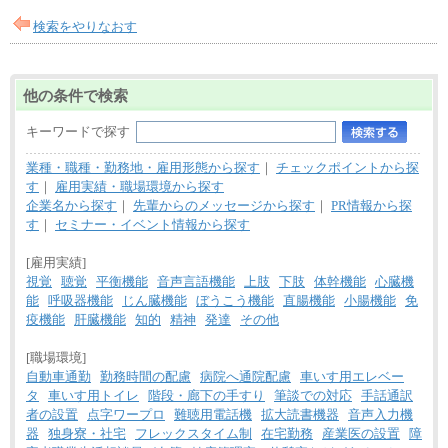
検索をやりなおす
他の条件で検索
キーワードで探す
業種・職種・勤務地・雇用形態から探す
｜
チェックポイントから探
す
｜
雇用実績・職場環境から探す
企業名から探す
｜
先輩からのメッセージから探す
｜
PR情報から探
す
｜
セミナー・イベント情報から探す
[雇用実績]
視覚
聴覚
平衡機能
音声言語機能
上肢
下肢
体幹機能
心臓機
能
呼吸器機能
じん臓機能
ぼうこう機能
直腸機能
小腸機能
免
疫機能
肝臓機能
知的
精神
発達
その他
[職場環境]
自動車通勤
勤務時間の配慮
病院へ通院配慮
車いす用エレベー
タ
車いす用トイレ
階段・廊下の手すり
筆談での対応
手話通訳
者の設置
点字ワープロ
難聴用電話機
拡大読書機器
音声入力機
器
独身寮・社宅
フレックスタイム制
在宅勤務
産業医の設置
障