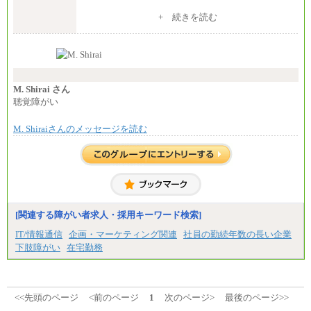
※入社後早期から、自律的な業務遂行が求めら
+ 続きを読む
れる職務を担う方については、月額給与315,000円で
す。
なお、高度なスキルや専門性を持ち、より高
い職責を担う方については、さらに高い金額を個別
に設定します。
※習熟度を上げるための育成が一定期間必要で
上司の指示に基づき職務を遂行する方については、
M. Shirai さん
月額給与284,000円となります。
聴覚障がい
※個別に設定する給与については、選考の過程
で決定していきます。
M. Shiraiさんのメッセージを読む
※上記に加え、所定労働時間外に勤務をした場
合には、時間外勤務手当を支給します。
※試用期間中も給与に変更はございません。
中途：
＜募集各社・全職種共通＞
月給21万円以上～
※試用期間中の給与に変更はありません。
[関連する障がい者求人・採用キーワード検索]
※経験・能力を考慮し、当社規定により決定いたし
IT/情報通信
企画・マーケティング関連
社員の勤続年数の長い企業
ます。
下肢障がい
在宅勤務
<<先頭のページ
<前のページ
1
次のページ>
最後のページ>>