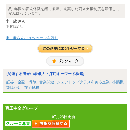
約1年間の育児休職を経て復帰。充実した両立支援制度を活用して
がんばっています。
李 欣 さん
下肢障がい
李 欣さんのメッセージを読む
[関連する障がい者求人・採用キーワード検索]
証券・金融・保険
営業関連
シェアトップクラスを誇る企業
小腸機
能障がい
在宅勤務
商工中金グループ
07月28日更新