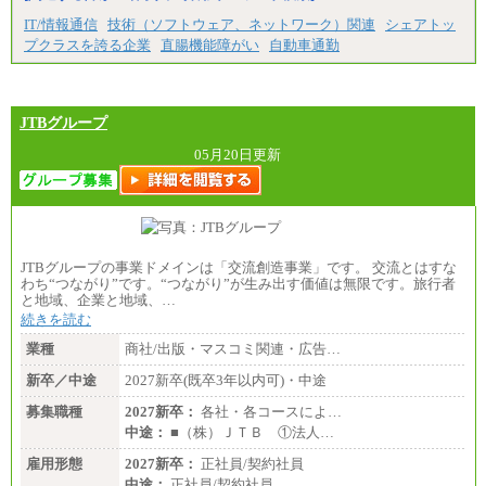
IT/情報通信
技術（ソフトウェア、ネットワーク）関連
シェアトッ
プクラスを誇る企業
直腸機能障がい
自動車通勤
JTBグループ
05月20日更新
JTBグループの事業ドメインは「交流創造事業」です。 交流とはすな
わち“つながり”です。“つながり”が生み出す価値は無限です。旅行者
と地域、企業と地域、…
続きを読む
業種
商社/出版・マスコミ関連・広告…
新卒／中途
2027新卒(既卒3年以内可)・中途
募集職種
2027新卒：
各社・各コースによ…
中途：
■（株）ＪＴＢ ①法人…
雇用形態
2027新卒：
正社員/契約社員
中途：
正社員/契約社員