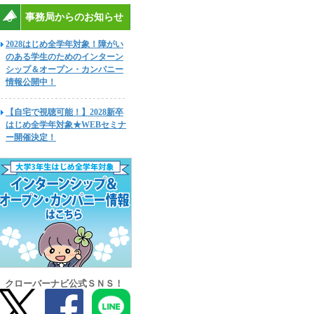
事務局からのお知らせ
2028はじめ全学年対象！障がい
のある学生のためのインターン
シップ＆オープン・カンパニー
情報公開中！
【自宅で視聴可能！】2028新卒
はじめ全学年対象★WEBセミナ
ー開催決定！
クローバーナビ公式ＳＮＳ！