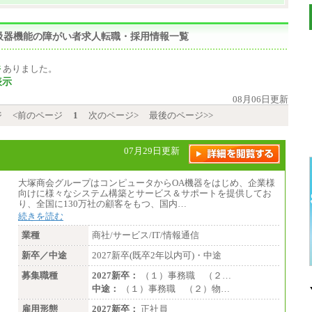
呼吸器機能の障がい者求人転職・採用情報一覧
件
ありました。
表示
08月06日更新
ジ
<前のページ
1
次のページ>
最後のページ>>
07月29日更新
大塚商会グループはコンピュータからOA機器をはじめ、企業様
向けに様々なシステム構築とサービス＆サポートを提供してお
り、全国に130万社の顧客をもつ、国内…
続きを読む
業種
商社/サービス/IT/情報通信
新卒／中途
2027新卒(既卒2年以内可)・中途
募集職種
2027新卒：
（１）事務職 （２…
中途：
（１）事務職 （２）物…
雇用形態
2027新卒：
正社員