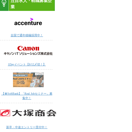
注目求人・転職募集企
業
全国で通年積極採用中！
1Dayイベント【8/12〆切！】
【〓SoftBank】「Real Jobセミナー」募
集中！
新卒・中途エントリー受付中！