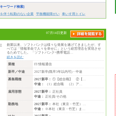
キーワード検索]
を伴う転勤のない企業
平衡機能障がい
車いす用トイレ
07月14日更新
創業以来、ソフトバンクは様々な発展を遂げてきましたが、す
べては「情報革命で人々を幸せに」という経営理念を実現させ
るためでした。 「ソフトバンク=携帯電話…
続きを読む
業種
IT/情報通信
新卒／中途
2027新卒(既卒3年以内可)・中途
募集職種
2027新卒：
①【総合職】 ②【…
中途：
（1）総合職 （2）ア…
雇用形態
2027新卒：
正社員
中途：
正社員/その他
勤務地
2027新卒：
本社（東京・竹芝）…
中途：
※本社（東京・竹芝）ま…
2027新卒：