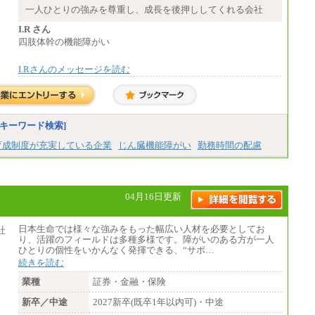
0円／短大・高専・専門卒 月給225,000円
一人ひとりの強みを尊重し、成長を後押ししてくれる会社
※試用期間中も給与に変更はございません
中途：
I.R さん
月給：250,000円～400,000円
四肢体幹の機能障がい
想定年収：4,000,000円～6,000,000円
※試用期間中も給与に変更はございません。
I.Rさんのメッセージを読む
キーワード検索]
育成制度が充実している企業
じん臓機能障がい
勤務時間の配慮
04月16日更新
日本生命では様々な強みをもった幅広い人材を必要としてお
り、活躍のフィールドは多種多様です。障がいのある方が一人
ひとりの個性をいかんなく発揮できる、“サポ…
続きを読む
業種
証券・金融・保険
新卒／中途
2027新卒(既卒1年以内可)・中途