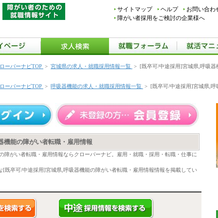
サイトマップ
ヘルプ
お問い合わ
障がい者採用をご検討の企業様へ
ローバーナビTOP
>
宮城県の求人・就職採用情報一覧
>
[既卒可/中途採用]宮城県,呼吸
ローバーナビTOP
>
呼吸器機能の求人・就職採用情報一覧
>
[既卒可/中途採用]宮城県
呼吸器機能の障がい者転職・雇用情報
機能の障がい者転職・雇用情報ならクローバーナビ。雇用・就職・採用・転職・仕事に
[既卒可/中途採用]宮城県,呼吸器機能の障がい者転職・雇用情報情報を掲載してい