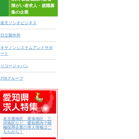
障がい者求人・就職募
集の企業
楽天ソシオビジネス
日立製作所
キヤノンシステムアンドサポ
ート
リコージャパン
JTBグループ
名古屋地区、尾張地区、三
河地区など、愛知県内で積
極採用企業の求人情報はこ
ちらから！