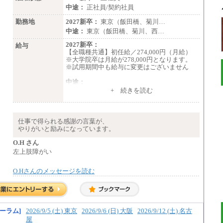
中途：
正社員/契約社員
勤務地
2027新卒：
東京（飯田橋、菊川…
中途：
東京（飯田橋、菊川、西…
2027新卒：
給与
【全職種共通】初任給／274,000円（月給）
※大学院卒は月給が278,000円となります。
※試用期間中も給与に変更はございません
中途：
（１）～（４）274,000円（月給）～
+ 続きを読む
（５）235,000円（月給）～
※経験・年齢などを考慮のうえ、当社規程に
より優遇します。
※業務内容・勤務形態に応じて、上記給与の
仕事で得られる感謝の言葉が、
範囲内でご相談をさせていただく事がありま
やりがいと励みになっています。
す
※試用期間中も給与に変更はございません
O.H さん
左上肢障がい
O.Hさんのメッセージを読む
ーラム]
2026/9/5 (土) 東京
2026/9/6 (日) 大阪
2026/9/12 (土) 名古
屋