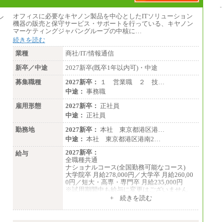
オフィスに必要なキヤノン製品を中心としたITソリューション
機器の販売と保守サービス・サポートを行っている、キヤノン
マーケティングジャパングループの中核に…
続きを読む
業種
商社/IT/情報通信
新卒／中途
2027新卒(既卒1年以内可)・中途
募集職種
2027新卒：
１ 営業職 ２ 技…
中途：
事務職
雇用形態
2027新卒：
正社員
中途：
正社員
勤務地
2027新卒：
本社 東京都港区港…
中途：
本社 東京都港区港南2…
2027新卒：
給与
全職種共通
ナショナルコース(全国勤務可能なコース)
大学院卒 月給278,000円／大学卒 月給260,00
0円／短大・高専・専門卒 月給235,000円
※試用期間中も給与に変更はございません
+ 続きを読む
エリアコース(一定地域であれば移動可能なコ
ース)
大学院卒 月給264,000円／大学卒 月給250,00