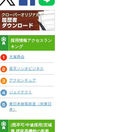
採用情報アクセスラン
キング
大塚商会
楽天ソシオビジネス
アクセンチュア
ジェイテクト
東日本旅客鉄道（JR東日
本）
[既卒可/中途採用]宮城
県,呼吸器機能の新着