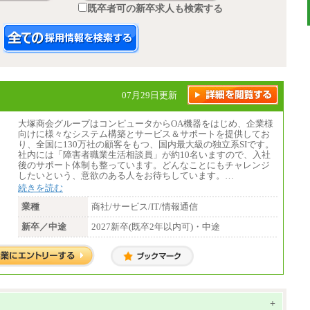
既卒者可の新卒求人も検索する
07月29日更新
大塚商会グループはコンピュータからOA機器をはじめ、企業様
向けに様々なシステム構築とサービス＆サポートを提供してお
り、全国に130万社の顧客をもつ、国内最大級の独立系SIです。
社内には「障害者職業生活相談員」が約10名いますので、入社
後のサポート体制も整っています。どんなことにもチャレンジ
したいという、意欲のある人をお待ちしています。…
続きを読む
業種
商社/サービス/IT/情報通信
新卒／中途
2027新卒(既卒2年以内可)・中途
+