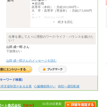
給与
▼総合職
高専卒（本科）：月給263,000円～
大 卒・高専卒（専攻科）：月給273,000円
～
修士了：月給294,200円～
博士了：月給304,800円～
+ 続きを読む
※卓越した能力、高度な技術や実績をお持ち
の方で、それらを入社後の実業務において発
揮できると認められる場合は、 上記の給与に
仕事を通して人々に理想のワーク/ライフ・バランスを届けた
関わらず個別設定することがあります
い！
▼アソシエイト職
山田 成一郎 さん
月給235,000円
下肢障がい
全職種2025年度実績
山田 成一郎さんのメッセージを読む
※営業職に支給するインセンティブは除く
※試用期間中も給与に変更はございません
中途：
基本月給／20万5000円以上(正社員・準社
員）
キーワード検索]
※経験、能力を考慮の上、当社規定によ
取得支援制度がある企業
心臓機能障がい
病院へ通院配慮
り優遇いたします
※自己成長支援金(10,000円）を含む
※別途、Workstyle支援金(月額4,000円）
02月20日更新
ポート株式会社
【NEW】