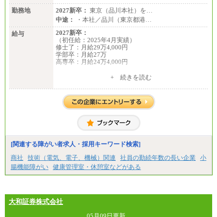
勤務地
2027新卒：
東京（品川本社）を…
中途：
・本社／品川（東京都港…
2027新卒：
給与
（初任給：2025年4月実績）
修士了：月給29万4,000円
学部卒：月給27万
高専卒：月給24万4,000円
+ 続きを読む
中途：
月給 250,000円～350,000円
想定年収 420万円～600万円
入社時の処遇（基本給・賞与）は経験・スキルを考
慮の上、当社規程に従い決定いたします。
経験・スキルによっては、記載額を超える場合もあ
ります。
※試用期間中も給与に変更はございません。
[関連する障がい者求人・採用キーワード検索]
商社
技術（電気、電子、機械）関連
社員の勤続年数の長い企業
小
腸機能障がい
健康管理室・休憩室などがある
大和証券株式会社
05月09日更新