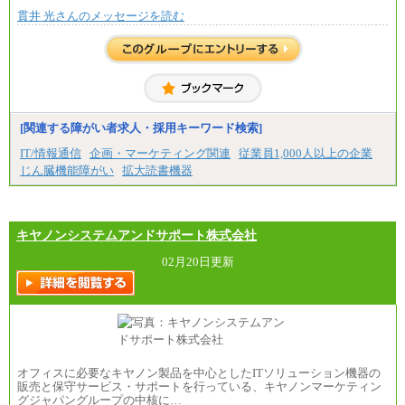
■(株)JTBビジネストラベルソリューションズ
貫井 光さんのメッセージを読む
総合職 月給220,000～230,000円＋地域間調整給
エリア総合職 月給206,000円～214,000＋地域間調
整給
※詳細はJTBキャリアサイトよりご確認ください。
■(株)JTBコミュニケーションデザイン
総合職 月給230,000円
みなし残業手当：20,000円（一律支給）※みなし
残業手当の残業時間は10.43時間。
[関連する障がい者求人・採用キーワード検索]
※超過勤務手当：みなし残業時間を超える残業時
IT/情報通信
企画・マーケティング関連
従業員1,000人以上の企業
間に応じて、時間外手当等を支給。
じん臓機能障がい
拡大読書機器
エリアサポート職 月給188,000円
※超過勤務手当：残業時間については全額時間外
手当を支給。
キヤノンシステムアンドサポート株式会社
■（株）JTBグローバルマーケティング＆トラベル
総合職 月給242,000円＋地域間調整給
訪日事業職 月給202,000～227,000円＋地域間調整
02月20日更新
給
※詳細はJTBキャリアサイトよりご確認ください。
■(株)JTBビジネストランスフォーム
総合職 月給205,000～225,000円＋地域間調整給
エリア総合職 月給185,000円＋地域間調整給
※詳細はJTBキャリアサイトよりご確認ください。
オフィスに必要なキヤノン製品を中心としたITソリューション機器の
■(株)JTBデータサービス ※2027年新卒募集終了
販売と保守サービス・サポートを行っている、キヤノンマーケティン
総合職 月給186,000～194,000円＋地域手当
グジャパングループの中核に…