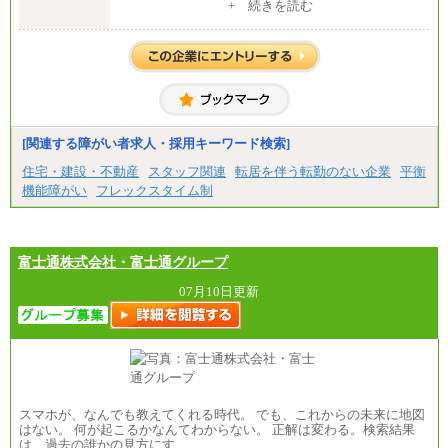
[地域社員]月給295,000円～
+ 続きを読む
中途：
【正社員】
[全国社員]月給348,000円～
[地域社員]月給295,000円～
※試用期間中も給与に変更はございません
【契約社員】月給200,000円～
[関連する障がい者求人・採用キーワード検索]
住宅・建設・不動産
スタッフ関連
転居を伴う転勤のない企業
平衡
機能障がい
フレックスタイム制
富士通株式会社・富士通グループ
07月10日更新
スマホが、なんでも教えてくれる時代。 でも、これからの未来に地図
はない。 何が起こるかなんてわからない。 正解は変わる。検索結果
は、過去の誰かの見方にす…