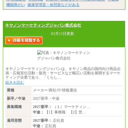
機能障がい
健康管理室・休憩室などがある
キヤノンマーケティングジャパン株式会社
02月12日更新
キヤノンマーケティングジャパンは、キヤノン商品の国内向け商品企
画・広報宣伝活動・販売・サービスなど幅広い活動を展開するマーケ
ティング企業であり、「くらし…
続きを読む
業種
メーカー/商社/IT/情報通信
新卒／中途
2027新卒・中途
募集職種
2027新卒：
（１）マーケティン…
中途：
【1】事務職 【2】営…
雇用形態
2027新卒：
正社員
中途：
正社員