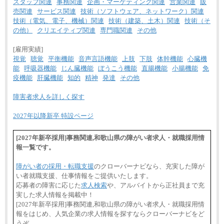
スタッフ関連
事務関連
企画・マーケティング関連
営業関連
販
売関連
サービス関連
技術（ソフトウェア、ネットワーク）関連
技術（電気、電子、機械）関連
技術（建築、土木）関連
技術（そ
の他）
クリエイティブ関連
専門職関連
その他
[雇用実績]
視覚
聴覚
平衡機能
音声言語機能
上肢
下肢
体幹機能
心臓機
能
呼吸器機能
じん臓機能
ぼうこう機能
直腸機能
小腸機能
免
疫機能
肝臓機能
知的
精神
発達
その他
障害者求人を詳しく探す
2027年以降新卒 特設ページ
[2027年新卒採用]事務関連,和歌山県の障がい者求人・就職採用情
報一覧です。
障がい者の採用・転職支援
のクローバーナビなら、充実した障が
い者就職支援、仕事情報をご提供いたします。
応募者の障害に応じた
求人検索
や、アルバイトから正社員まで充
実した求人情報を掲載中！
[2027年新卒採用]事務関連,和歌山県の障がい者求人・就職採用情
報をはじめ、人気企業の求人情報を探すならクローバーナビをど
うぞ。