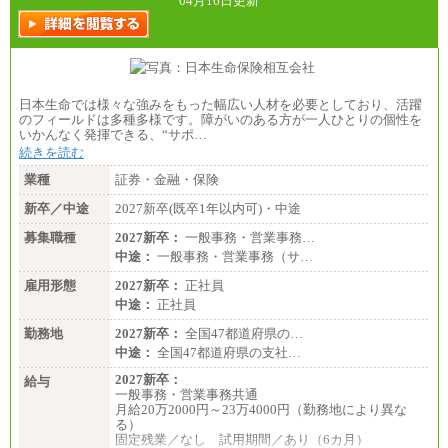
04月16日更新
日本生命では様々な強みをもった幅広い人材を必要としており、活躍
のフィールドは多種多様です。障がいのある方が一人ひとりの個性を
いかんなく発揮できる、“サポ…
続きを読む
業種
証券・金融・保険
新卒／中途
2027新卒(既卒1年以内可)・中途
募集職種
2027新卒：
一般事務・営業事務…
中途：
一般事務・営業事務（サ…
雇用形態
2027新卒：
正社員
中途：
正社員
勤務地
2027新卒：
全国47都道府県の…
中途：
全国47都道府県の支社…
2027新卒：
給与
一般事務・営業事務共通
月給20万2000円～23万4000円（勤務地により異な
る）
固定残業／なし 試用期間／あり（6カ月）