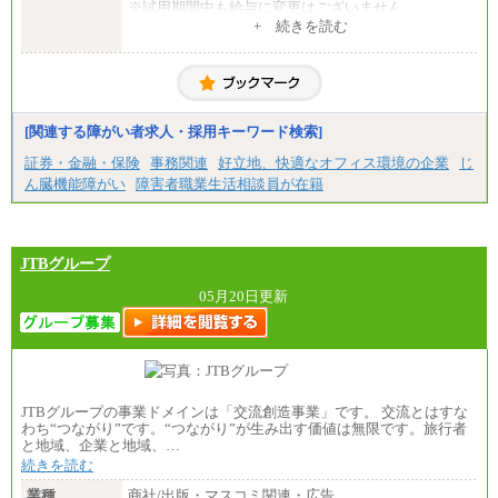
※試用期間中も給与に変更はございません
中途：
+ 続きを読む
一般事務・営業事務共通
月給20万2000円～23万4000円（勤務地により異な
る）
固定残業／なし 試用期間／あり（6か月）
※試用期間中も給与に変更はございません。
[関連する障がい者求人・採用キーワード検索]
証券・金融・保険
事務関連
好立地、快適なオフィス環境の企業
じ
ん臓機能障がい
障害者職業生活相談員が在籍
JTBグループ
05月20日更新
JTBグループの事業ドメインは「交流創造事業」です。 交流とはすな
わち“つながり”です。“つながり”が生み出す価値は無限です。旅行者
と地域、企業と地域、…
続きを読む
業種
商社/出版・マスコミ関連・広告…