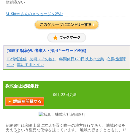
月額給与284,000円となります。
聴覚障がい
※個別に設定する給与については、選考の過程
で決定していきます。
M. Shiraiさんのメッセージを読む
※上記に加え、所定労働時間外に勤務をした場
合には、時間外勤務手当を支給します。
※試用期間中も給与に変更はございません。
中途：
＜募集各社・全職種共通＞
月給21万円以上～
※試用期間中の給与に変更はありません。
[関連する障がい者求人・採用キーワード検索]
※経験・能力を考慮し、当社規定により決定いたし
IT/情報通信
技術（その他）
年間休日120日以上の企業
心臓機能障
ます。
がい
車いす用トイレ
株式会社紀陽銀行
06月22日更新
紀陽銀行は和歌山県に本店を置く唯一の地方銀行であり、地域経済を
支えるという重要な使命を担っています。 地域の皆さまとともに、13