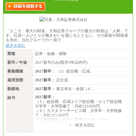
「人こそ、最大の財産」大和証券グループの最大の財産は「人材」で
す。社員一人ひとりが働きがいを感じるとともに、その家族や関係者
を含め、当社グループの一員で…
続きを読む
業種
証券・金融・保険
新卒／中途
2027新卒のみ(既卒3年以内可)
募集職種
2027新卒：
（1）総合職・広域…
雇用形態
2027新卒：
正社員
勤務地
2027新卒：
東京本社・全国（4…
2027新卒：
給与
（１）総合職・広域エリア総合職・エリア総合職
大学卒・大学院修了：月給310,000円
（２）カスタマーサービス職 大学卒・大学院修
了：月給265,000円
※試用期間中も給与に変更はございません
+ 続きを読む