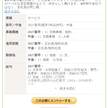
ローバルな安定基盤のもとで、自分らしく働けます。 ●特例子会社で
はなく、全社員が同じ職…
続きを読む
業種
サービス
新卒／中途
2027新卒(既卒3年以内可)・中途
募集職種
2027新卒：
1）労務事務…契約…
中途：
1）労務事務 2）人材…
雇用形態
2027新卒：
正社員/契約社員
中途：
正社員/契約社員
勤務地
2027新卒：
1）池袋 2）完…
中途：
1）池袋 2) 完全…
2027新卒：
給与
1）大学卒・大学院修了：月給21万円/短大・専門・
高専卒：月給20.5万円/高卒：月給19.7万円
2）月給：21万円～27万円
※高校卒は既卒のみ応募可（2024～2026年卒）
中途：
1）月給：21万円～25万円
+ 続きを読む
2）月給：21万円～27万円