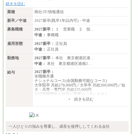
※詳細はJTBキャリアサイトよりご確認ください。
続きを読む
■I&Jデジタルイノベーション(株)
業種
商社/IT/情報通信
総合職 月給224,500～242,600円＋地域手当
※詳細はJTBキャリアサイトよりご確認ください。
新卒／中途
2027新卒(既卒1年以内可)・中途
＜有期社員コース＞
募集職種
2027新卒：
１ 営業職 ２ 技…
■(株)JTBビジネストランスフォーム
中途：
事務職
有期契約職 月給185,000～195,000円
※詳細はJTBキャリアサイトよりご確認ください。
雇用形態
2027新卒：
正社員
中途：
正社員
■(株)JTBパブリッシング ※2027年新卒募集終了
総合職 月給241,000円
勤務地
2027新卒：
本社 東京都港区港…
中途：
中途：
本社 東京都港区港南2…
①月給227,000円以上
②月給212,000円以上
2027新卒：
給与
③月給172,500円以上
全職種共通
④月給23万円～37万円
ナショナルコース(全国勤務可能なコース)
⑤月給20万円～25万円
大学院卒 月給278,000円／大学卒 月給260,000円／短
⑥月給33万円～48万円
大・高専・専門卒 月給235,000円
⑦月給271,000円以上
※試用期間中も給与に変更はございません
⑧～⑮月給200,000円〜月給400,000円
+ 続きを読む
⑯月給185,000円以上
エリアコース(一定地域であれば移動可能なコース)
⑰月給237,000円以上
大学院卒 月給264,000円／大学卒 月給250,000円／短
⑱月給212,000円以上
大・高専・専門卒 月給225,000円
⑲東京：月給202,000 円以上 、京都：月給193,000 円
※試用期間中も給与に変更はございません
以上
中途：
⑳月給205,000円以上
月給：250,000円～400,000円
一人ひとりの強みを尊重し、成長を後押ししてくれる会社
㉑月給185,000 円以上
想定年収：4,000,000円～6,000,000円
㉒月給185,000 円以上