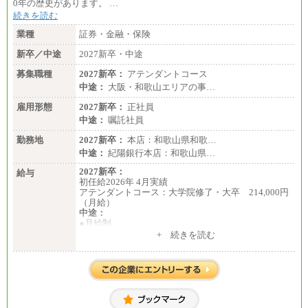
0年の歴史があります。 …
続きを読む
業種
証券・金融・保険
新卒／中途
2027新卒・中途
募集職種
2027新卒：
アテンダントコース
中途：
大阪・和歌山エリアの事…
雇用形態
2027新卒：
正社員
中途：
嘱託社員
勤務地
2027新卒：
本店：和歌山県和歌…
中途：
紀陽銀行本店：和歌山県…
2027新卒：
給与
初任給2026年 4月実績
アテンダントコース：大学院修了・大卒 214,000円
（月給）
中途：
●月給制
月給：185,000円～250,000円 (想定年収：230万円 ～
+ 続きを読む
350万円)
（163時間/月）
※勤務地、経験により異なります。