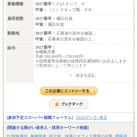
募集職種
2027新卒：
(1)スタッフ、サ…
中途：
（１）スタッフ職・サポ…
雇用形態
2027新卒：
嘱託社員
中途：
嘱託社員
勤務地
2027新卒：
応募者の意向を確認…
中途：
応募者の意向を確認の上…
2027新卒：
給与
全職種共通
月給 180,000円～250,000円
※採用選考合格後の採用内定通知時にお伝えします
※勤務地によって異なります
中途：
+ 続きを読む
全職種共通
月給 200,000円～250,000円
入社時の処遇は経験・能力を考慮の上、当社規程に
より決定します。
具体的な金額は採用選考合格後に採用内定通知時に
お伝えします。
[参加予定クローバー就職フォーラム]
2026/9/5 (土) 東京
[関連する障がい者求人・採用キーワード検索]
IT/情報通信
事務関連
好立地、快適なオフィス環境の企業
呼吸器