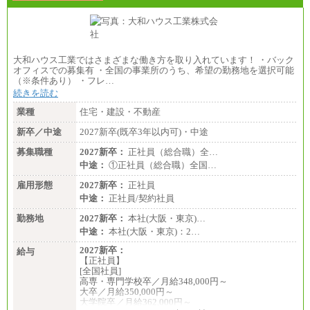
大和ハウス工業ではさまざまな働き方を取り入れています！ ・バック
オフィスでの募集有 ・全国の事業所のうち、希望の勤務地を選択可能
（※条件あり） ・フレ…
続きを読む
業種
住宅・建設・不動産
新卒／中途
2027新卒(既卒3年以内可)・中途
募集職種
2027新卒：
正社員（総合職）全…
中途：
①正社員（総合職）全国…
雇用形態
2027新卒：
正社員
中途：
正社員/契約社員
勤務地
2027新卒：
本社(大阪・東京)…
中途：
本社(大阪・東京)：2…
2027新卒：
給与
【正社員】
[全国社員]
高専・専門学校卒／月給348,000円～
大卒／月給350,000円～
大学院卒／月給362,000円～