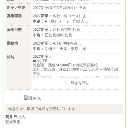
新卒／中途
2027新卒(既卒3年以内可)・中途
募集職種
2027新卒：
各社・各コースによ…
中途：
■（株）ＪＴＢ ①法人…
雇用形態
2027新卒：
正社員/契約社員
中途：
正社員/契約社員
勤務地
2027新卒：
■JTB 沖縄を除…
中途：
①埼玉、千葉、東京、神…
2027新卒：
給与
■(株)JTB
総合職 月給242,000円＋地域間調整給
エリア総合職 月給217,000～227,000円＋地域間調
整給
個人専門職 月給202,000～202,000円＋地域間調
整給
+ 続きを読む
※詳細はJTBキャリアサイトよりご確認ください。
■(株)JTB商事
総合職 月給208,000～235,000円
エリア総合職 月給180,000～205,000円＋地域手当
※詳細はJTBキャリアサイトよりご確認ください。
働きやすい環境で成長を実感しています！
■(株)JTBパブリッシング ※2027年新卒募集終了
貫井 光 さん
総合職 月給271,000円
聴覚障害