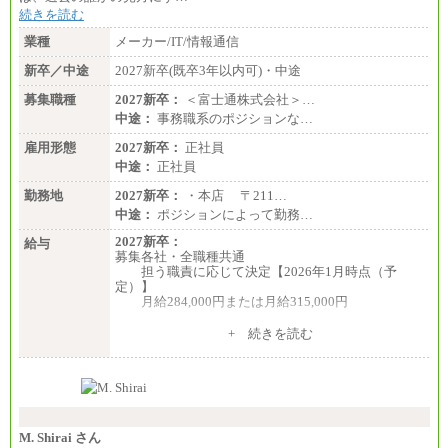
続きを読む
業種
メーカー/IT/情報通信
新卒／中途
2027新卒(既卒3年以内可)・中途
募集職種
2027新卒：
＜富士通株式会社＞…
中途：
事務職系のポジションな…
雇用形態
2027新卒：
正社員
中途：
正社員
勤務地
2027新卒：
・本店 〒211…
中途：
ポジションによって勤務…
2027新卒：
給与
募集各社・全職種共通
担う職責に応じて決定【2026年1月時点（予
定）】
月給284,000円または月給315,000円
※入社後早期から、自律的な業務遂行が求めら
+ 続きを読む
れる職務を担う方については、月額給与315,000円で
す。
なお、高度なスキルや専門性を持ち、より高
い職責を担う方については、さらに高い金額を個別
に設定します。
※習熟度を上げるための育成が一定期間必要で
上司の指示に基づき職務を遂行する方については、
M. Shirai さん