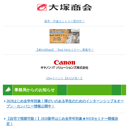
新卒・中途エントリー受付中！
【〓SoftBank】「Real Jobセミナー」募集中！
1Dayイベント【8/12〆切！】
事務局からのお知らせ
2028はじめ全学年対象！障がいのある学生のためのインターンシップ＆オー
プン・カンパニー情報公開中！
【自宅で視聴可能！】2028新卒はじめ全学年対象★WEBセミナー開催決
定！