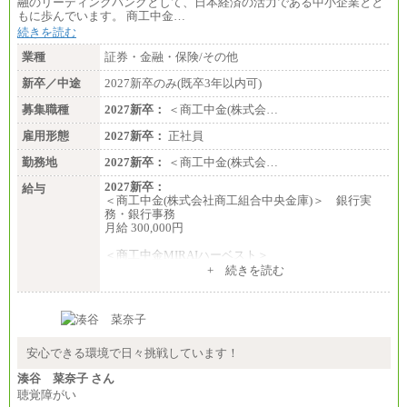
融のリーディングバンクとして、日本経済の活力である中小企業とと
もに歩んでいます。 商工中金…
続きを読む
業種
証券・金融・保険/その他
新卒／中途
2027新卒のみ(既卒3年以内可)
募集職種
2027新卒：
＜商工中金(株式会…
雇用形態
2027新卒：
正社員
勤務地
2027新卒：
＜商工中金(株式会…
2027新卒：
給与
＜商工中金(株式会社商工組合中央金庫)＞ 銀行実
務・銀行事務
月給 300,000円
＜商工中金MIRAIハーベスト＞
月給 230,000円
+ 続きを読む
※試用期間中も給与に変更はございません
安心できる環境で日々挑戦しています！
湊谷 菜奈子 さん
聴覚障がい