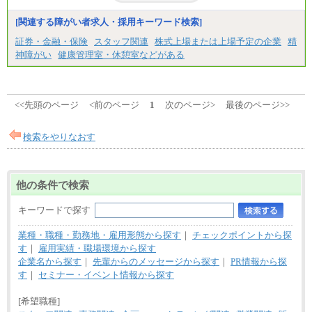
[関連する障がい者求人・採用キーワード検索]
証券・金融・保険
スタッフ関連
株式上場または上場予定の企業
精
神障がい
健康管理室・休憩室などがある
<<先頭のページ
<前のページ
1
次のページ>
最後のページ>>
検索をやりなおす
他の条件で検索
キーワードで探す
業種・職種・勤務地・雇用形態から探す
｜
チェックポイントから探
す
｜
雇用実績・職場環境から探す
企業名から探す
｜
先輩からのメッセージから探す
｜
PR情報から探
す
｜
セミナー・イベント情報から探す
[希望職種]