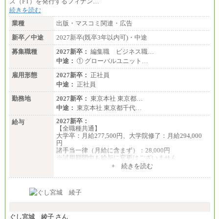
ズ（FT）を発行するフィナン…
続きを読む
業種
出版・マスコミ関連・広告
新卒／中途
2027新卒(既卒3年以内可)・中途
募集職種
2027新卒：
編集職 ビジネス職…
中途：
① グローバルユニット…
雇用形態
2027新卒：
正社員
中途：
正社員
勤務地
2027新卒：
東京本社 東京都…
中途：
東京本社 東京都千代…
2027新卒：
給与
【全職種共通】
大学卒：月給277,500円、大学院修了：月給294,000
円
諸手当一律（月給に含まず）：28,000円
※試用期間中も給与に変更はございません
中途：
+ 続きを読む
【全職種共通】
月給370,000円～
※経験・能力等を考慮の上、当社規定により決定し
ます。
※試用期間中も給与に変更はございません。
※想定年収 6,000,000円～（住居費補助、子手当など
の各種手当を含む金額です）
ぐし宮城 綾子 さん