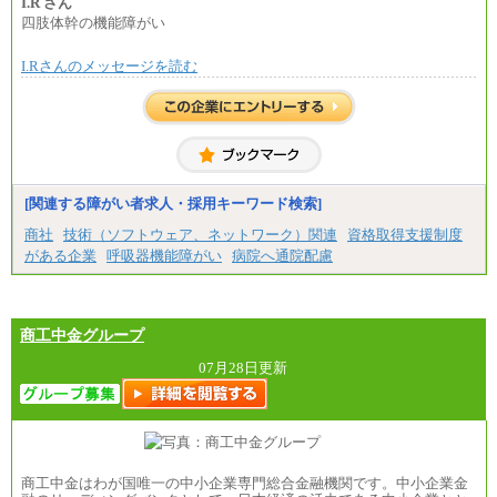
※試用期間中も給与に変更はございません。
I.R さん
㉓月給224,500円以上
四肢体幹の機能障がい
※全コース共通※ 能力・経験・勤務地などにより
異なります
※試用期間中も給与に変更はございません。
I.Rさんのメッセージを読む
[関連する障がい者求人・採用キーワード検索]
商社
技術（ソフトウェア、ネットワーク）関連
資格取得支援制度
がある企業
呼吸器機能障がい
病院へ通院配慮
商工中金グループ
07月28日更新
商工中金はわが国唯一の中小企業専門総合金融機関です。中小企業金