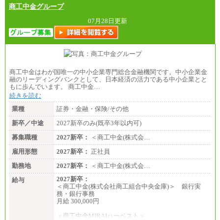
商工中金グループ
■（株）JTBグローバルマーケティング＆トラベル
総合職 月給242,000円＋地域間調整給
訪日事業職 月給202,000～227,000円＋地域間調整
07月28日更新
給
※詳細はJTBキャリアサイトよりご確認ください。
■(株)JTBビジネストランスフォーム
総合職 月給205,000～225,000円＋地域間調整給
エリア総合職 月給185,000円＋地域間調整給
商工中金はわが国唯一の中小企業専門総合金融機関です。中小企業金
※詳細はJTBキャリアサイトよりご確認ください。
融のリーディングバンクとして、日本経済の活力である中小企業とと
もに歩んでいます。 商工中金…
■(株)JTBデータサービス ※2027年新卒募集終了
総合職 月給186,000～194,000円＋地域手当
続きを読む
※詳細はJTBキャリアサイトよりご確認ください。
業種
証券・金融・保険/その他
■I&Jデジタルイノベーション(株)
新卒／中途
2027新卒のみ(既卒3年以内可)
総合職 月給224,500～242,600円＋地域手当
※詳細はJTBキャリアサイトよりご確認ください。
募集職種
2027新卒：
＜商工中金(株式会…
＜有期社員コース＞
雇用形態
2027新卒：
正社員
■(株)JTBビジネストランスフォーム
有期契約職 月給185,000～195,000円
勤務地
2027新卒：
＜商工中金(株式会…
※詳細はJTBキャリアサイトよりご確認ください。
2027新卒：
給与
■(株)JTBパブリッシング ※2027年新卒募集終了
＜商工中金(株式会社商工組合中央金庫)＞ 銀行実
総合職 月給241,000円
務・銀行事務
中途：
月給 300,000円
①月給227,000円以上
②月給212,000円以上
＜商工中金MIRAIハーベスト＞
③月給172,500円以上