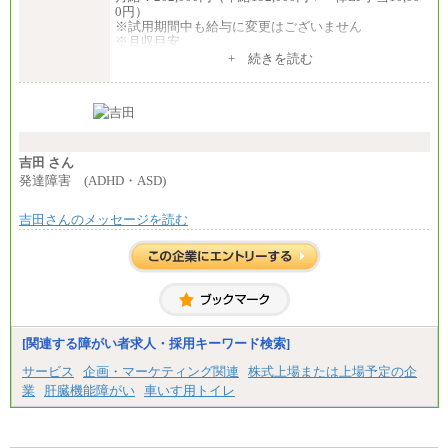
0円）
※試用期間中も給与に変更はございません
※月収目安
月給：202,000円
+ 続きを読む
夜勤手当：28,000円（月4回）※1回7,000円、実際の
夜勤回数により変動
東京都居住支援特別手当：20,000円（※支給期間・
条件あり）
---
計：250,000円
吉田 さん
■その他職種共通
発達障害 (ADHD・ASD)
月給：25万3,400円～
※固定残業代20時間分を手当に含む(33,900円～)
吉田さんのメッセージを読む
※20時間を超過した場合は別途支給
※試用期間中も給与に変更はございません
中途：
(1)(2)月給：25万3400円～28万5900円
※固定残業代20時間分を手当に含む(33,900円～38,20
0円)
※20時間を超過した場合は別途支給
※試用期間中も給与に変更はございません
[関連する障がい者求人・採用キーワード検索]
サービス
企画・マーケティング関連
株式上場または上場予定の企
業
肝臓機能障がい
車いす用トイレ