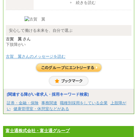
月給 230,000円
+ 続きを読む
④月給23万円～37万円
※試用期間中も給与に変更はございません
⑤月給20万円～25万円
⑥月給33万円～48万円
⑦月給271,000円以上
⑧～⑮月給200,000円〜月給400,000円
⑯月給185,000円以上
安心して働ける未来を、自分で選ぶ
⑰月給237,000円以上
⑱月給212,000円以上
古賀 翼 さん
⑲東京：月給202,000 円以上 、京都：月給193,000 円
下肢障がい
以上
⑳月給205,000円以上
㉑月給185,000 円以上
古賀 翼さんのメッセージを読む
㉒月給185,000 円以上
㉓月給224,500円以上
※全コース共通※ 能力・経験・勤務地などにより
異なります
※試用期間中も給与に変更はございません。
[関連する障がい者求人・採用キーワード検索]
証券・金融・保険
事務関連
職種別採用をしている企業
上肢障が
い
健康管理室・休憩室などがある
富士通株式会社・富士通グループ