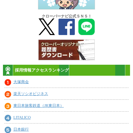
クローバーナビ公式ＳＮＳ！
採用情報アクセスランキング
大塚商会
楽天ソシオビジネス
東日本旅客鉄道（JR東日本）
LITALICO
日本銀行