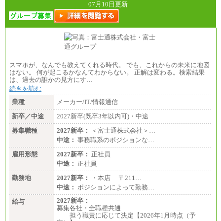
07月10日更新
スマホが、なんでも教えてくれる時代。 でも、これからの未来に地図
はない。 何が起こるかなんてわからない。 正解は変わる。検索結果
は、過去の誰かの見方にす…
続きを読む
業種
メーカー/IT/情報通信
新卒／中途
2027新卒(既卒3年以内可)・中途
募集職種
2027新卒：
＜富士通株式会社＞…
中途：
事務職系のポジションな…
雇用形態
2027新卒：
正社員
中途：
正社員
勤務地
2027新卒：
・本店 〒211…
中途：
ポジションによって勤務…
2027新卒：
給与
募集各社・全職種共通
担う職責に応じて決定【2026年1月時点（予