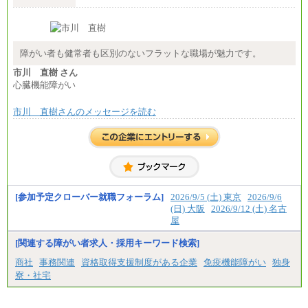
※経験・年齢などを考慮のうえ、当社規程により優
遇します。
※業務内容・勤務形態に応じて、上記給与の範囲内
でご相談をさせていただく事があります
※試用期間中も給与に変更はございません
障がい者も健常者も区別のないフラットな職場が魅力です。
市川 直樹 さん
心臓機能障がい
市川 直樹さんのメッセージを読む
[参加予定クローバー就職フォーラム]
2026/9/5 (土) 東京
2026/9/6
(日) 大阪
2026/9/12 (土) 名古
屋
[関連する障がい者求人・採用キーワード検索]
商社
事務関連
資格取得支援制度がある企業
免疫機能障がい
独身
寮・社宅