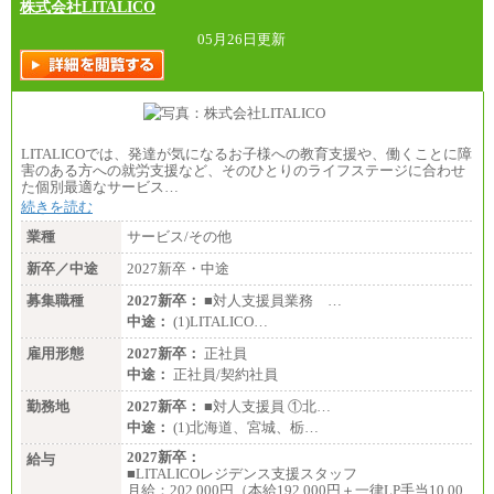
株式会社LITALICO
05月26日更新
LITALICOでは、発達が気になるお子様への教育支援や、働くことに障
害のある方への就労支援など、そのひとりのライフステージに合わせ
た個別最適なサービス…
続きを読む
業種
サービス/その他
新卒／中途
2027新卒・中途
募集職種
2027新卒：
■対人支援員業務 …
中途：
(1)LITALICO…
雇用形態
2027新卒：
正社員
中途：
正社員/契約社員
勤務地
2027新卒：
■対人支援員 ①北…
中途：
(1)北海道、宮城、栃…
2027新卒：
給与
■LITALICOレジデンス支援スタッフ
月給：202,000円（本給192,000円＋一律LP手当10,00