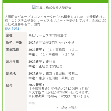
大塚商会グループはコンピュータからOA機器をはじめ、企業様向けに
様々なシステム構築とサービス＆サポートを提供しており、全国に130
万社の顧客をもつ、国内…
続きを読む
業種
商社/サービス/IT/情報通信
新卒／中途
2027新卒(既卒2年以内可)・中途
募集職種
2027新卒：
（１）事務職 （２…
中途：
（１）事務職 （２）物…
雇用形態
2027新卒：
正社員
中途：
正社員/契約社員
勤務地
2027新卒：
東京（飯田橋、菊川…
中途：
東京（飯田橋、菊川、西…
2027新卒：
給与
【全職種共通】初任給／274,000円（月給）
※大学院卒は月給が278,000円となります。
※試用期間中も給与に変更はございません
中途：
（１）～（４）274,000円（月給）～
+ 続きを読む
（５）235,000円（月給）～