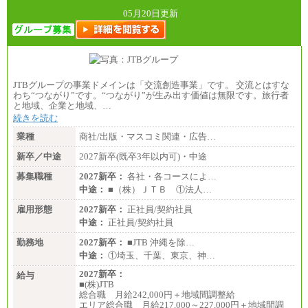
05月20日更新
JTBグループの事業ドメインは「交流創造事業」です。 交流とはすな
わち“つながり”です。“つながり”が生み出す価値は無限です。旅行者
と地域、企業と地域、…
続きを読む
業種
商社/出版・マスコミ関連・広告…
新卒／中途
2027新卒(既卒3年以内可)・中途
募集職種
2027新卒：
各社・各コースによ…
中途：
■（株）ＪＴＢ ①法人…
雇用形態
2027新卒：
正社員/契約社員
中途：
正社員/契約社員
勤務地
2027新卒：
■JTB 沖縄を除…
中途：
①埼玉、千葉、東京、神…
2027新卒：
給与
■(株)JTB
総合職 月給242,000円＋地域間調整給
エリア総合職 月給217,000～227,000円＋地域間調