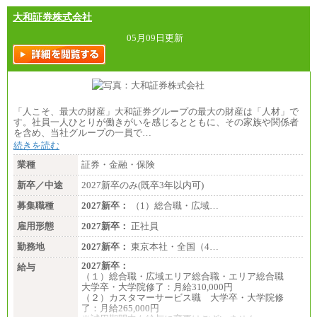
大和証券株式会社
05月09日更新
「人こそ、最大の財産」大和証券グループの最大の財産は「人材」で
す。社員一人ひとりが働きがいを感じるとともに、その家族や関係者
を含め、当社グループの一員で…
続きを読む
業種
証券・金融・保険
新卒／中途
2027新卒のみ(既卒3年以内可)
募集職種
2027新卒：
（1）総合職・広域…
雇用形態
2027新卒：
正社員
勤務地
2027新卒：
東京本社・全国（4…
2027新卒：
給与
（１）総合職・広域エリア総合職・エリア総合職
大学卒・大学院修了：月給310,000円
（２）カスタマーサービス職 大学卒・大学院修
了：月給265,000円