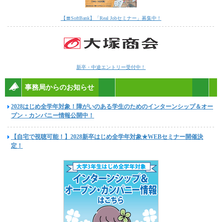
【〓SoftBank】「Real Jobセミナー」募集中！
新卒・中途エントリー受付中！
事務局からのお知らせ
2028はじめ全学年対象！障がいのある学生のためのインターンシップ＆オー
プン・カンパニー情報公開中！
【自宅で視聴可能！】2028新卒はじめ全学年対象★WEBセミナー開催決
定！