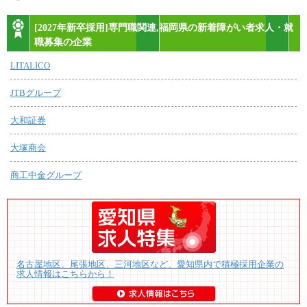
[2027年新卒採用]専門職関連,福岡県の新着障がい者求人・就
職募集の企業
LITALICO
JTBグループ
大和証券
大塚商会
商工中金グループ
名古屋地区、尾張地区、三河地区など、愛知県内で積極採用企業の
求人情報はこちらから！