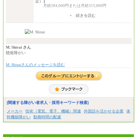
定）】
月給284,000円または月給315,000円
※入社後早期から、自律的な業務遂行が求めら
+ 続きを読む
れる職務を担う方については、月額給与315,000円で
す。
なお、高度なスキルや専門性を持ち、より高
い職責を担う方については、さらに高い金額を個別
に設定します。
※習熟度を上げるための育成が一定期間必要で
上司の指示に基づき職務を遂行する方については、
M. Shirai さん
月額給与284,000円となります。
聴覚障がい
※個別に設定する給与については、選考の過程
で決定していきます。
M. Shiraiさんのメッセージを読む
※上記に加え、所定労働時間外に勤務をした場
合には、時間外勤務手当を支給します。
※試用期間中も給与に変更はございません。
中途：
＜募集各社・全職種共通＞
月給21万円以上～
※試用期間中の給与に変更はありません。
[関連する障がい者求人・採用キーワード検索]
※経験・能力を考慮し、当社規定により決定いたし
メーカー
技術（電気、電子、機械）関連
外国語を活かせる企業
体
ます。
幹機能障がい
勤務時間の配慮