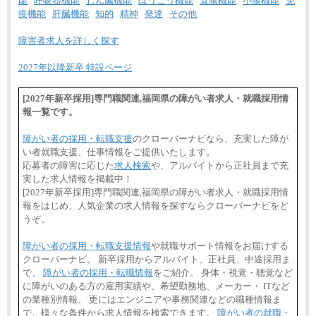
能
呼吸器機能
じん臓機能
ぼうこう機能
直腸機能
小腸機能
免
疫機能
肝臓機能
知的
精神
発達
その他
障害者求人を詳しく探す
2027年以降新卒 特設ページ
[2027年新卒採用]専門職関連,福岡県の障がい者求人・就職採用情
報一覧です。
障がい者の採用・転職支援
のクローバーナビなら、充実した障が
い者就職支援、仕事情報をご提供いたします。
応募者の障害に応じた
求人検索
や、アルバイトから正社員まで充
実した求人情報を掲載中！
[2027年新卒採用]専門職関連,福岡県の障がい者求人・就職採用情
報をはじめ、人気企業の求人情報を探すならクローバーナビをど
うぞ。
障がい者の採用・転職支援情報
や就職サポート情報をお届けする
クローバーナビ。 新卒採用からアルバイト、正社員、中途採用ま
で、
障がい者の採用・転職情報
をご紹介。 身体・視覚・聴覚など
に障がいのある方の雇用実績や、希望勤務地、メーカー・ ITなど
の業種別情報、 更にはエンジニアや事務関連などの職種情報ま
で、様々な条件から求人情報を検索できます。
障がい者の就職・