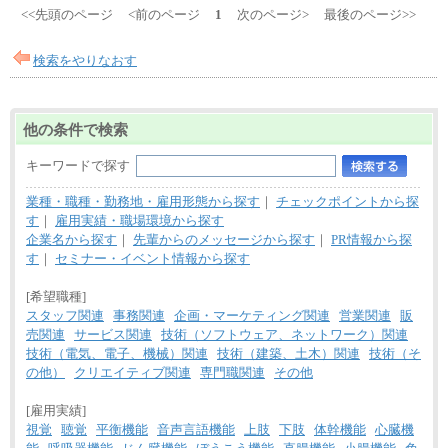
<<先頭のページ
<前のページ
1
次のページ>
最後のページ>>
検索をやりなおす
他の条件で検索
キーワードで探す
業種・職種・勤務地・雇用形態から探す
｜
チェックポイントから探
す
｜
雇用実績・職場環境から探す
企業名から探す
｜
先輩からのメッセージから探す
｜
PR情報から探
す
｜
セミナー・イベント情報から探す
[希望職種]
スタッフ関連
事務関連
企画・マーケティング関連
営業関連
販
売関連
サービス関連
技術（ソフトウェア、ネットワーク）関連
技術（電気、電子、機械）関連
技術（建築、土木）関連
技術（そ
の他）
クリエイティブ関連
専門職関連
その他
[雇用実績]
視覚
聴覚
平衡機能
音声言語機能
上肢
下肢
体幹機能
心臓機