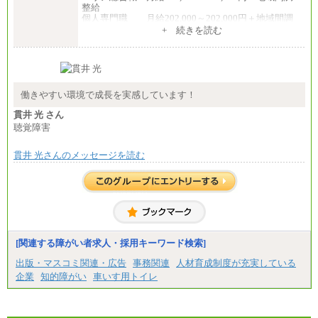
整給
個人専門職 月給202,000～202,000円＋地域間調
整給
+ 続きを読む
※詳細はJTBキャリアサイトよりご確認ください。
■(株)JTB商事
総合職 月給208,000～235,000円
エリア総合職 月給180,000～205,000円＋地域手当
※詳細はJTBキャリアサイトよりご確認ください。
働きやすい環境で成長を実感しています！
■(株)JTBパブリッシング ※2027年新卒募集終了
貫井 光 さん
総合職 月給271,000円
聴覚障害
■(株)JTBビジネストラベルソリューションズ
貫井 光さんのメッセージを読む
総合職 月給220,000～230,000円＋地域間調整給
エリア総合職 月給206,000円～214,000＋地域間調
整給
※詳細はJTBキャリアサイトよりご確認ください。
■(株)JTBコミュニケーションデザイン
総合職 月給230,000円
みなし残業手当：20,000円（一律支給）※みなし
残業手当の残業時間は10.43時間。
[関連する障がい者求人・採用キーワード検索]
※超過勤務手当：みなし残業時間を超える残業時
出版・マスコミ関連・広告
事務関連
人材育成制度が充実している
間に応じて、時間外手当等を支給。
企業
知的障がい
車いす用トイレ
エリアサポート職 月給188,000円
※超過勤務手当：残業時間については全額時間外
手当を支給。