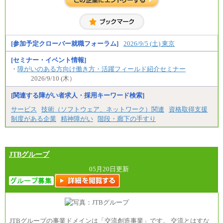
全職種共通
初任給／月給263,000円～
※居住地、年齢により異なります。
※この他に、該当する場合は各種手当が支給されま
す。
※試用期間中も給与に変更はございません
[参加予定クローバー就職フォーラム]
2026/9/5 (土) 東京
[セミナー・イベント情報]
・
障がいのある方向け働き方・活躍フィールド紹介セミナー
2026/9/10 (木）
[関連する障がい者求人・採用キーワード検索]
サービス
技術（ソフトウェア、ネットワーク）関連
資格取得支援
制度がある企業
精神障がい
階段・廊下の手すり
JTBグループ
05月20日更新
JTBグループの事業ドメインは「交流創造事業」です。 交流とはすな