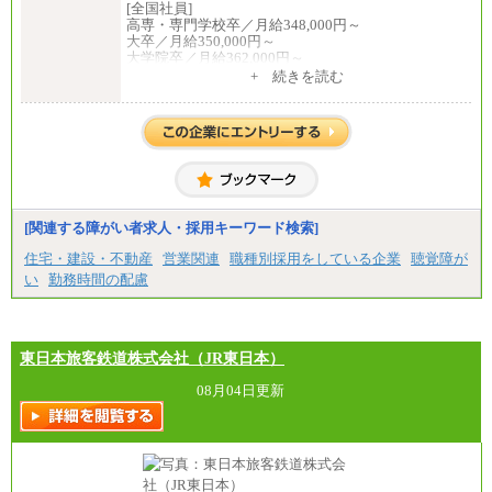
[全国社員]
高専・専門学校卒／月給348,000円～
大卒／月給350,000円～
大学院卒／月給362,000円～
[地域社員]月給295,000円～
+ 続きを読む
中途：
【正社員】
[全国社員]月給348,000円～
[地域社員]月給295,000円～
※試用期間中も給与に変更はございません
【契約社員】月給200,000円～
[関連する障がい者求人・採用キーワード検索]
住宅・建設・不動産
営業関連
職種別採用をしている企業
聴覚障が
い
勤務時間の配慮
東日本旅客鉄道株式会社（JR東日本）
08月04日更新