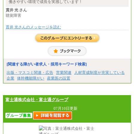
※詳細はJTBキャリアサイトよりご確認ください。
働きやすい環境で成長を実感しています！
■(株)JTBパブリッシング ※2027年新卒募集終了
貫井 光 さん
総合職 月給271,000円
聴覚障害
■(株)JTBビジネストラベルソリューションズ
貫井 光さんのメッセージを読む
総合職 月給220,000～230,000円＋地域間調整給
エリア総合職 月給206,000円～214,000＋地域間調
整給
※詳細はJTBキャリアサイトよりご確認ください。
■(株)JTBコミュニケーションデザイン
総合職 月給230,000円
みなし残業手当：20,000円（一律支給）※みなし
残業手当の残業時間は10.43時間。
[関連する障がい者求人・採用キーワード検索]
※超過勤務手当：みなし残業時間を超える残業時
出版・マスコミ関連・広告
営業関連
人材育成制度が充実している
間に応じて、時間外手当等を支給。
企業
体幹機能障がい
産業医の設置
エリアサポート職 月給188,000円
※超過勤務手当：残業時間については全額時間外
手当を支給。
富士通株式会社・富士通グループ
■（株）JTBグローバルマーケティング＆トラベル
総合職 月給242,000円＋地域間調整給
訪日事業職 月給202,000～227,000円＋地域間調整
07月10日更新
給
※詳細はJTBキャリアサイトよりご確認ください。
■(株)JTBビジネストランスフォーム
総合職 月給205,000～225,000円＋地域間調整給