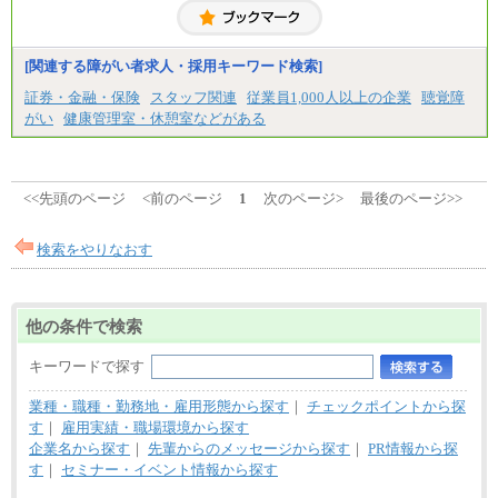
る）
固定残業／なし 試用期間／あり（6か月）
※試用期間中も給与に変更はございません。
[関連する障がい者求人・採用キーワード検索]
証券・金融・保険
スタッフ関連
従業員1,000人以上の企業
聴覚障
がい
健康管理室・休憩室などがある
<<先頭のページ
<前のページ
1
次のページ>
最後のページ>>
検索をやりなおす
他の条件で検索
キーワードで探す
業種・職種・勤務地・雇用形態から探す
｜
チェックポイントから探
す
｜
雇用実績・職場環境から探す
企業名から探す
｜
先輩からのメッセージから探す
｜
PR情報から探
す
｜
セミナー・イベント情報から探す