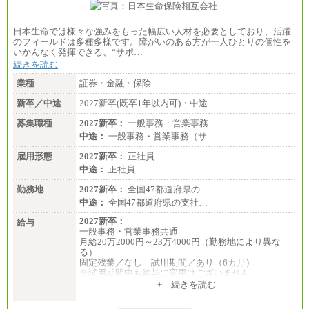
日本生命では様々な強みをもった幅広い人材を必要としており、活躍
のフィールドは多種多様です。障がいのある方が一人ひとりの個性を
いかんなく発揮できる、“サポ…
続きを読む
業種
証券・金融・保険
新卒／中途
2027新卒(既卒1年以内可)・中途
募集職種
2027新卒：
一般事務・営業事務…
中途：
一般事務・営業事務（サ…
雇用形態
2027新卒：
正社員
中途：
正社員
勤務地
2027新卒：
全国47都道府県の…
中途：
全国47都道府県の支社…
2027新卒：
給与
一般事務・営業事務共通
月給20万2000円～23万4000円（勤務地により異な
る）
固定残業／なし 試用期間／あり（6カ月）
※試用期間中も給与に変更はございません
中途：
+ 続きを読む
一般事務・営業事務共通
月給20万2000円～23万4000円（勤務地により異な