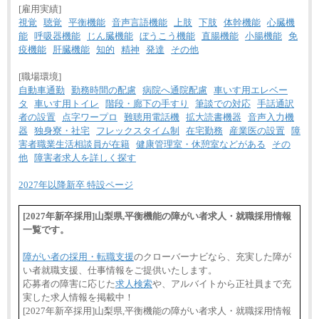
[雇用実績]
視覚
聴覚
平衡機能
音声言語機能
上肢
下肢
体幹機能
心臓機
能
呼吸器機能
じん臓機能
ぼうこう機能
直腸機能
小腸機能
免
疫機能
肝臓機能
知的
精神
発達
その他
[職場環境]
自動車通勤
勤務時間の配慮
病院へ通院配慮
車いす用エレベー
タ
車いす用トイレ
階段・廊下の手すり
筆談での対応
手話通訳
者の設置
点字ワープロ
難聴用電話機
拡大読書機器
音声入力機
器
独身寮・社宅
フレックスタイム制
在宅勤務
産業医の設置
障
害者職業生活相談員が在籍
健康管理室・休憩室などがある
その
他
障害者求人を詳しく探す
2027年以降新卒 特設ページ
[2027年新卒採用]山梨県,平衡機能の障がい者求人・就職採用情報
一覧です。
障がい者の採用・転職支援
のクローバーナビなら、充実した障が
い者就職支援、仕事情報をご提供いたします。
応募者の障害に応じた
求人検索
や、アルバイトから正社員まで充
実した求人情報を掲載中！
[2027年新卒採用]山梨県,平衡機能の障がい者求人・就職採用情報