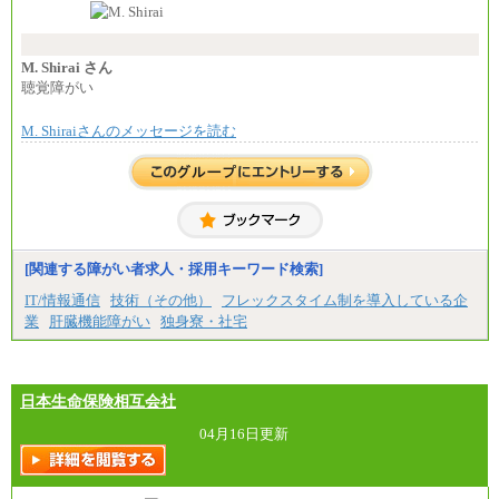
⑲東京：月給202,000 円以上 、京都：月給193,000 円
い職責を担う方については、さらに高い金額を個別
以上
に設定します。
⑳月給205,000円以上
※習熟度を上げるための育成が一定期間必要で
㉑月給185,000 円以上
上司の指示に基づき職務を遂行する方については、
M. Shirai さん
㉒月給185,000 円以上
月額給与284,000円となります。
聴覚障がい
㉓月給224,500円以上
※個別に設定する給与については、選考の過程
※全コース共通※ 能力・経験・勤務地などにより
で決定していきます。
異なります
M. Shiraiさんのメッセージを読む
※上記に加え、所定労働時間外に勤務をした場
※試用期間中も給与に変更はございません。
合には、時間外勤務手当を支給します。
※試用期間中も給与に変更はございません。
中途：
＜募集各社・全職種共通＞
月給21万円以上～
※試用期間中の給与に変更はありません。
[関連する障がい者求人・採用キーワード検索]
※経験・能力を考慮し、当社規定により決定いたし
IT/情報通信
技術（その他）
フレックスタイム制を導入している企
ます。
業
肝臓機能障がい
独身寮・社宅
日本生命保険相互会社
04月16日更新