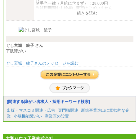
諸手当一律（月給に含まず）：28,000円
※試用期間中も給与に変更はございません
中途：
+ 続きを読む
【全職種共通】
月給370,000円～
※経験・能力等を考慮の上、当社規定により決定し
ます。
※試用期間中も給与に変更はございません。
※想定年収 6,000,000円～（住居費補助、子手当など
の各種手当を含む金額です）
ぐし宮城 綾子 さん
下肢障がい
ぐし宮城 綾子さんのメッセージを読む
[関連する障がい者求人・採用キーワード検索]
出版・マスコミ関連・広告
専門職関連
新規事業進出に意欲的な企
業
小腸機能障がい
産業医の設置
大和ハウス工業株式会社