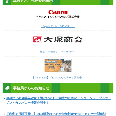
注目求人・転職募集企業
1Dayイベント【8/12〆切！】
新卒・中途エントリー受付中！
【〓SoftBank】「Real Jobセミナー」募集中！
事務局からのお知らせ
2028はじめ全学年対象！障がいのある学生のためのインターンシップ＆オー
プン・カンパニー情報公開中！
【自宅で視聴可能！】2028新卒はじめ全学年対象★WEBセミナー開催決