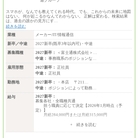
エリア総合職 月給185,000円＋地域間調整給
※詳細はJTBキャリアサイトよりご確認ください。
スマホが、なんでも教えてくれる時代。 でも、これからの未来に地図
■(株)JTBデータサービス ※2027年新卒募集終了
はない。 何が起こるかなんてわからない。 正解は変わる。検索結果
総合職 月給186,000～194,000円＋地域手当
は、過去の誰かの見方にす…
※詳細はJTBキャリアサイトよりご確認ください。
続きを読む
■I&Jデジタルイノベーション(株)
業種
メーカー/IT/情報通信
総合職 月給224,500～242,600円＋地域手当
※詳細はJTBキャリアサイトよりご確認ください。
新卒／中途
2027新卒(既卒3年以内可)・中途
＜有期社員コース＞
募集職種
2027新卒：
＜富士通株式会社＞…
■(株)JTBビジネストランスフォーム
中途：
事務職系のポジションな…
有期契約職 月給185,000～195,000円
※詳細はJTBキャリアサイトよりご確認ください。
雇用形態
2027新卒：
正社員
中途：
正社員
■(株)JTBパブリッシング ※2027年新卒募集終了
総合職 月給241,000円
勤務地
2027新卒：
・本店 〒211…
中途：
中途：
ポジションによって勤務…
①月給227,000円以上
②月給212,000円以上
2027新卒：
給与
③月給172,500円以上
募集各社・全職種共通
④月給23万円～37万円
担う職責に応じて決定【2026年1月時点（予
⑤月給20万円～25万円
定）】
⑥月給33万円～48万円
月給284,000円または月給315,000円
⑦月給271,000円以上
⑧～⑮月給200,000円〜月給400,000円
※入社後早期から、自律的な業務遂行が求めら
+ 続きを読む
⑯月給185,000円以上
れる職務を担う方については、月額給与315,000円で
⑰月給237,000円以上
す。
⑱月給212,000円以上
なお、高度なスキルや専門性を持ち、より高