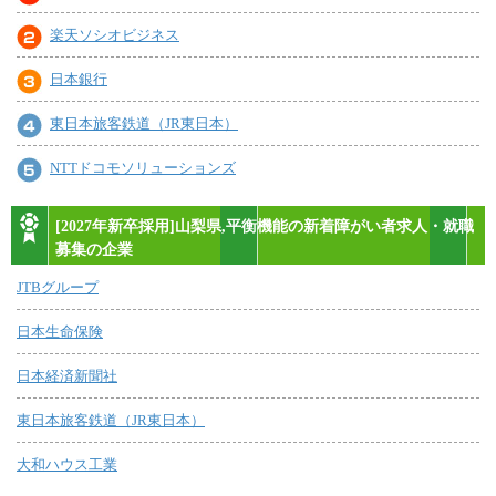
楽天ソシオビジネス
日本銀行
東日本旅客鉄道（JR東日本）
NTTドコモソリューションズ
[2027年新卒採用]山梨県,平衡機能の新着障がい者求人・就職
募集の企業
JTBグループ
日本生命保険
日本経済新聞社
東日本旅客鉄道（JR東日本）
大和ハウス工業