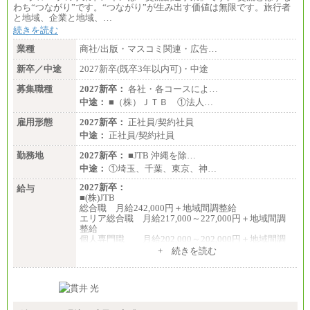
わち“つながり”です。“つながり”が生み出す価値は無限です。旅行者
と地域、企業と地域、…
続きを読む
業種
商社/出版・マスコミ関連・広告…
新卒／中途
2027新卒(既卒3年以内可)・中途
募集職種
2027新卒：
各社・各コースによ…
中途：
■（株）ＪＴＢ ①法人…
雇用形態
2027新卒：
正社員/契約社員
中途：
正社員/契約社員
勤務地
2027新卒：
■JTB 沖縄を除…
中途：
①埼玉、千葉、東京、神…
2027新卒：
給与
■(株)JTB
総合職 月給242,000円＋地域間調整給
エリア総合職 月給217,000～227,000円＋地域間調
整給
個人専門職 月給202,000～202,000円＋地域間調
整給
+ 続きを読む
※詳細はJTBキャリアサイトよりご確認ください。
■(株)JTB商事
総合職 月給208,000～235,000円
エリア総合職 月給180,000～205,000円＋地域手当