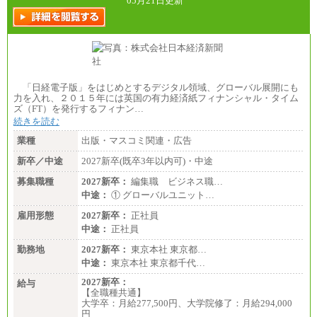
05月21日更新
「日経電子版」をはじめとするデジタル領域、グローバル展開にも
力を入れ、２０１５年には英国の有力経済紙フィナンシャル・タイム
ズ（FT）を発行するフィナン…
続きを読む
業種
出版・マスコミ関連・広告
新卒／中途
2027新卒(既卒3年以内可)・中途
募集職種
2027新卒：
編集職 ビジネス職…
中途：
① グローバルユニット…
雇用形態
2027新卒：
正社員
中途：
正社員
勤務地
2027新卒：
東京本社 東京都…
中途：
東京本社 東京都千代…
2027新卒：
給与
【全職種共通】
大学卒：月給277,500円、大学院修了：月給294,000
円