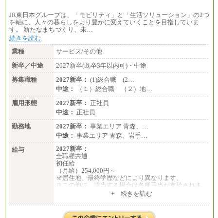
JR東日本グループは、「モビリティ」と「生活ソリューション」の2つ
を軸に、人々の暮らしをより豊かに変えていくことを目指していま
す。 新たなまちづくり、未…
続きを読む
業種
サービス/その他
新卒／中途
2027新卒(既卒3年以内可)・中途
募集職種
2027新卒：
(1)総合職 (2…
中途：
（１）総合職 （２）地…
雇用形態
2027新卒：
正社員
中途：
正社員
勤務地
2027新卒：
事業エリア 青森、…
中途：
事業エリア 青森、岩手…
2027新卒：
給与
全職種共通
初任給
（月給）254,000円～
※居住地、最終学歴などにより異なります。
※この他に、該当する場合は各種手当が支給されま
す。
+ 続きを読む
※試用期間中も給与に変更はございません。
中途：