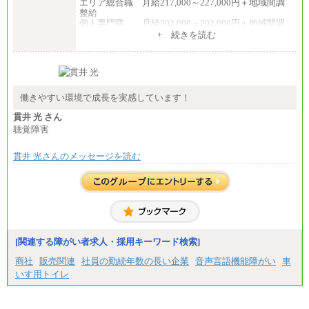
エリア総合職 月給217,000～227,000円＋地域間調
整給
個人専門職 月給202,000～202,000円＋地域間調
整給
+ 続きを読む
※詳細はJTBキャリアサイトよりご確認ください。
■(株)JTB商事
総合職 月給208,000～235,000円
エリア総合職 月給180,000～205,000円＋地域手当
※詳細はJTBキャリアサイトよりご確認ください。
働きやすい環境で成長を実感しています！
■(株)JTBパブリッシング ※2027年新卒募集終了
貫井 光 さん
総合職 月給271,000円
聴覚障害
■(株)JTBビジネストラベルソリューションズ
貫井 光さんのメッセージを読む
総合職 月給220,000～230,000円＋地域間調整給
エリア総合職 月給206,000円～214,000＋地域間調
整給
※詳細はJTBキャリアサイトよりご確認ください。
■(株)JTBコミュニケーションデザイン
総合職 月給230,000円
みなし残業手当：20,000円（一律支給）※みなし
残業手当の残業時間は10.43時間。
[関連する障がい者求人・採用キーワード検索]
※超過勤務手当：みなし残業時間を超える残業時
商社
販売関連
社員の勤続年数の長い企業
音声言語機能障がい
車
間に応じて、時間外手当等を支給。
いす用トイレ
エリアサポート職 月給188,000円
※超過勤務手当：残業時間については全額時間外
手当を支給。