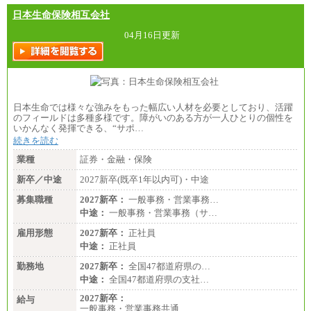
日本生命保険相互会社
■（株）JTBグローバルマーケティング＆トラベル
総合職 月給242,000円＋地域間調整給
訪日事業職 月給202,000～227,000円＋地域間調整
04月16日更新
給
※詳細はJTBキャリアサイトよりご確認ください。
■(株)JTBビジネストランスフォーム
総合職 月給205,000～225,000円＋地域間調整給
エリア総合職 月給185,000円＋地域間調整給
日本生命では様々な強みをもった幅広い人材を必要としており、活躍
※詳細はJTBキャリアサイトよりご確認ください。
のフィールドは多種多様です。障がいのある方が一人ひとりの個性を
いかんなく発揮できる、“サポ…
■(株)JTBデータサービス ※2027年新卒募集終了
総合職 月給186,000～194,000円＋地域手当
続きを読む
※詳細はJTBキャリアサイトよりご確認ください。
業種
証券・金融・保険
■I&Jデジタルイノベーション(株)
新卒／中途
2027新卒(既卒1年以内可)・中途
総合職 月給224,500～242,600円＋地域手当
※詳細はJTBキャリアサイトよりご確認ください。
募集職種
2027新卒：
一般事務・営業事務…
＜有期社員コース＞
中途：
一般事務・営業事務（サ…
■(株)JTBビジネストランスフォーム
雇用形態
有期契約職 月給185,000～195,000円
2027新卒：
正社員
※詳細はJTBキャリアサイトよりご確認ください。
中途：
正社員
■(株)JTBパブリッシング ※2027年新卒募集終了
勤務地
2027新卒：
全国47都道府県の…
総合職 月給241,000円
中途：
全国47都道府県の支社…
中途：
①月給227,000円以上
2027新卒：
給与
②月給212,000円以上
一般事務・営業事務共通