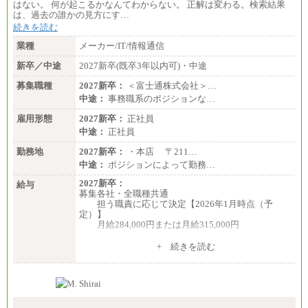
はない。 何が起こるかなんてわからない。 正解は変わる。検索結果
は、過去の誰かの見方にす…
続きを読む
業種
メーカー/IT/情報通信
新卒／中途
2027新卒(既卒3年以内可)・中途
募集職種
2027新卒：
＜富士通株式会社＞…
中途：
事務職系のポジションな…
雇用形態
2027新卒：
正社員
中途：
正社員
勤務地
2027新卒：
・本店 〒211…
中途：
ポジションによって勤務…
2027新卒：
給与
募集各社・全職種共通
担う職責に応じて決定【2026年1月時点（予
定）】
月給284,000円または月給315,000円
※入社後早期から、自律的な業務遂行が求めら
+ 続きを読む
れる職務を担う方については、月額給与315,000円で
す。
なお、高度なスキルや専門性を持ち、より高
い職責を担う方については、さらに高い金額を個別
に設定します。
※習熟度を上げるための育成が一定期間必要で