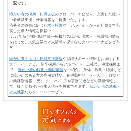
一覧です。
障がい者の採用・転職支援
のクローバーナビなら、充実した障が
い者就職支援、仕事情報をご提供いたします。
応募者の障害に応じた
求人検索
や、アルバイトから正社員まで充
実した求人情報を掲載中！
[2027年新卒採用]福井県,平衡機能の障がい者求人・就職採用情報
をはじめ、人気企業の求人情報を探すならクローバーナビをどう
ぞ。
障がい者の採用・転職支援情報
や就職サポート情報をお届けする
クローバーナビ。 新卒採用からアルバイト、正社員、中途採用ま
で、
障がい者の採用・転職情報
をご紹介。 身体・視覚・聴覚など
に障がいのある方の雇用実績や、希望勤務地、メーカー・ ITなど
の業種別情報、 更にはエンジニアや事務関連などの職種情報ま
で、様々な条件から求人情報を検索できます。
障がい者の就職・
求人検索
ならクローバーナビへ。