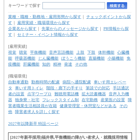
キーワードで探す
業種・職種・勤務地・雇用形態から探す
｜
チェックポイントから探
す
｜
雇用実績・職場環境から探す
企業名から探す
｜
先輩からのメッセージから探す
｜
PR情報から探
す
｜
セミナー・イベント情報から探す
[雇用実績]
視覚
聴覚
平衡機能
音声言語機能
上肢
下肢
体幹機能
心臓機
能
呼吸器機能
じん臓機能
ぼうこう機能
直腸機能
小腸機能
免
疫機能
肝臓機能
知的
精神
発達
その他
[職場環境]
自動車通勤
勤務時間の配慮
病院へ通院配慮
車いす用エレベー
タ
車いす用トイレ
階段・廊下の手すり
筆談での対応
手話通訳
者の設置
点字ワープロ
難聴用電話機
拡大読書機器
音声入力機
器
独身寮・社宅
フレックスタイム制
在宅勤務
産業医の設置
障
害者職業生活相談員が在籍
健康管理室・休憩室などがある
その
他
障害者求人を詳しく探す
2027年以降新卒 特設ページ
[2027年新卒採用]福井県,平衡機能の障がい者求人・就職採用情報