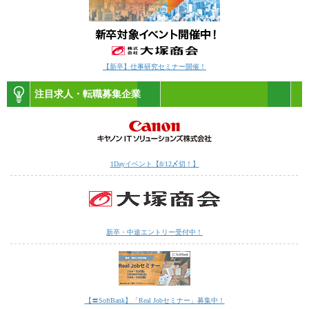
【新卒】仕事研究セミナー開催！
注目求人・転職募集企業
1Dayイベント【8/12〆切！】
新卒・中途エントリー受付中！
【〓SoftBank】「Real Jobセミナー」募集中！