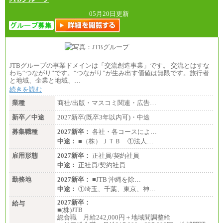
05月20日更新
JTBグループの事業ドメインは「交流創造事業」です。 交流とはすな
わち“つながり”です。“つながり”が生み出す価値は無限です。旅行者
と地域、企業と地域、…
続きを読む
業種
商社/出版・マスコミ関連・広告…
新卒／中途
2027新卒(既卒3年以内可)・中途
募集職種
2027新卒：
各社・各コースによ…
中途：
■（株）ＪＴＢ ①法人…
雇用形態
2027新卒：
正社員/契約社員
中途：
正社員/契約社員
勤務地
2027新卒：
■JTB 沖縄を除…
中途：
①埼玉、千葉、東京、神…
2027新卒：
給与
■(株)JTB
総合職 月給242,000円＋地域間調整給