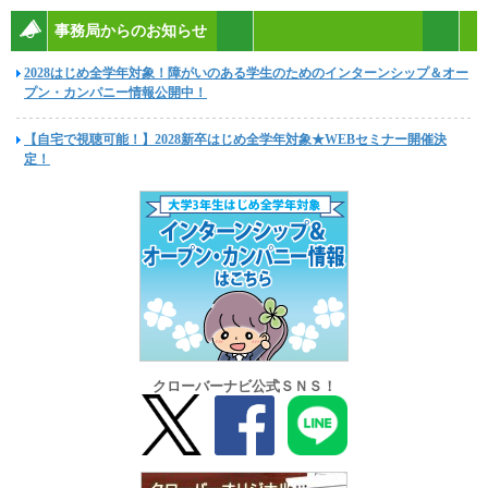
事務局からのお知らせ
2028はじめ全学年対象！障がいのある学生のためのインターンシップ＆オー
プン・カンパニー情報公開中！
【自宅で視聴可能！】2028新卒はじめ全学年対象★WEBセミナー開催決
定！
クローバーナビ公式ＳＮＳ！