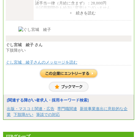
諸手当一律（月給に含まず）：28,000円
※試用期間中も給与に変更はございません
中途：
+ 続きを読む
【全職種共通】
月給370,000円～
※経験・能力等を考慮の上、当社規定により決定し
ます。
※試用期間中も給与に変更はございません。
※想定年収 6,000,000円～（住居費補助、子手当など
の各種手当を含む金額です）
ぐし宮城 綾子 さん
下肢障がい
ぐし宮城 綾子さんのメッセージを読む
[関連する障がい者求人・採用キーワード検索]
出版・マスコミ関連・広告
専門職関連
新規事業進出に意欲的な企
業
下肢障がい
筆談での対応
JTBグループ