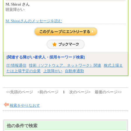
上司の指示に基づき職務を遂行する方については、
M. Shirai さん
月額給与284,000円となります。
聴覚障がい
※個別に設定する給与については、選考の過程
で決定していきます。
M. Shiraiさんのメッセージを読む
※上記に加え、所定労働時間外に勤務をした場
合には、時間外勤務手当を支給します。
※試用期間中も給与に変更はございません。
中途：
＜募集各社・全職種共通＞
月給21万円以上～
※試用期間中の給与に変更はありません。
[関連する障がい者求人・採用キーワード検索]
※経験・能力を考慮し、当社規定により決定いたし
IT/情報通信
技術（ソフトウェア、ネットワーク）関連
株式上場ま
ます。
たは上場予定の企業
上肢障がい
自動車通勤
<<先頭のページ
<前のページ
1
次のページ>
最後のページ>>
検索をやりなおす
他の条件で検索