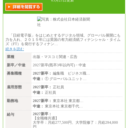
05月21日更新
「日経電子版」をはじめとするデジタル領域、グローバル展開にも
力を入れ、２０１５年には英国の有力経済紙フィナンシャル・タイム
ズ（FT）を発行するフィナン…
続きを読む
業種
出版・マスコミ関連・広告
新卒／中途
2027新卒(既卒3年以内可)・中途
募集職種
2027新卒：
編集職 ビジネス職…
中途：
① グローバルユニット…
雇用形態
2027新卒：
正社員
中途：
正社員
勤務地
2027新卒：
東京本社 東京都…
中途：
東京本社 東京都千代…
2027新卒：
給与
【全職種共通】
大学卒：月給277,500円、大学院修了：月給294,000
円