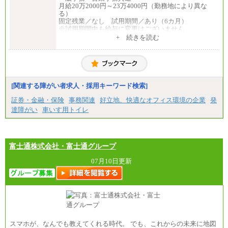
③月給172,500円以上
月給20万2000円～23万4000円（勤務地により異な
④月給23万円～37万円
る）
⑤月給20万円～25万円
固定残業／なし 試用期間／あり（6カ月）
⑥月給33万円～48万円
※試用期間中も給与に変更はございません
⑦月給271,000円以上
中途：
+ 続きを読む
⑧～⑮月給200,000円〜月給400,000円
一般事務・営業事務共通
⑯月給185,000円以上
月給20万2000円～23万4000円（勤務地により異な
⑰月給237,000円以上
る）
⑱月給212,000円以上
固定残業／なし 試用期間／あり（6か月）
⑲東京：月給202,000 円以上 、京都：月給193,000 円
※試用期間中も給与に変更はございません。
以上
[関連する障がい者求人・採用キーワード検索]
⑳月給205,000円以上
㉑月給185,000 円以上
証券・金融・保険
事務関連
好立地、快適なオフィス環境の企業
発
㉒月給185,000 円以上
達障がい
車いす用トイレ
㉓月給224,500円以上
※全コース共通※ 能力・経験・勤務地などにより
異なります
※試用期間中も給与に変更はございません。
富士通株式会社・富士通グループ
07月10日更新
スマホが、なんでも教えてくれる時代。 でも、これからの未来に地図