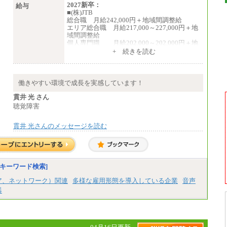
2027新卒：
給与
■(株)JTB
総合職 月給242,000円＋地域間調整給
エリア総合職 月給217,000～227,000円＋地
域間調整給
個人専門職 月給202,000～202,000円＋地
域間調整給
+ 続きを読む
※詳細はJTBキャリアサイトよりご確認くだ
さい。
■(株)JTB商事
働きやすい環境で成長を実感しています！
総合職 月給208,000～235,000円
エリア総合職 月給180,000～205,000円＋地
貫井 光 さん
域手当
聴覚障害
※詳細はJTBキャリアサイトよりご確認くだ
さい。
貫井 光さんのメッセージを読む
■(株)JTBパブリッシング ※2027年新卒募集
終了
総合職 月給271,000円
■(株)JTBビジネストラベルソリューションズ
キーワード検索]
総合職 月給220,000～230,000円＋地域間調
整給
ア、ネットワーク）関連
多様な雇用形態を導入している企業
音声
エリア総合職 月給206,000円～214,000＋地
器
域間調整給
※詳細はJTBキャリアサイトよりご確認くだ
さい。
■(株)JTBコミュニケーションデザイン