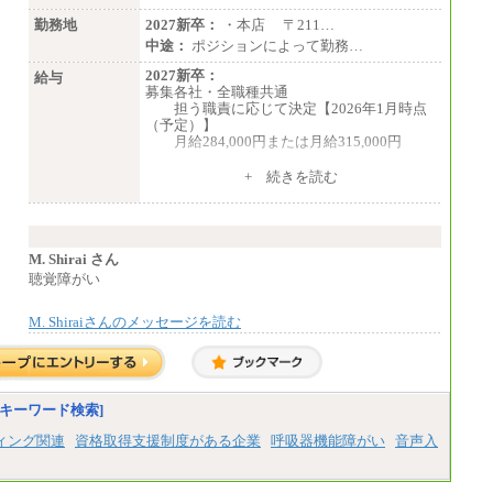
3,000 円以上
⑳月給205,000円以上
勤務地
2027新卒：
・本店 〒211…
㉑月給185,000 円以上
中途：
ポジションによって勤務…
㉒月給185,000 円以上
㉓月給224,500円以上
2027新卒：
給与
※全コース共通※ 能力・経験・勤務地など
募集各社・全職種共通
により異なります
担う職責に応じて決定【2026年1月時点
※試用期間中も給与に変更はございません。
（予定）】
月給284,000円または月給315,000円
※入社後早期から、自律的な業務遂行が
+ 続きを読む
求められる職務を担う方については、月額給
与315,000円です。
なお、高度なスキルや専門性を持ち、
より高い職責を担う方については、さらに高
い金額を個別に設定します。
M. Shirai さん
※習熟度を上げるための育成が一定期間
聴覚障がい
必要で上司の指示に基づき職務を遂行する方
については、月額給与284,000円となりま
M. Shiraiさんのメッセージを読む
す。
※個別に設定する給与については、選考
の過程で決定していきます。
※上記に加え、所定労働時間外に勤務を
した場合には、時間外勤務手当を支給しま
す。
キーワード検索]
※試用期間中も給与に変更はございませ
ん。
ィング関連
資格取得支援制度がある企業
呼吸器機能障がい
音声入
中途：
＜募集各社・全職種共通＞