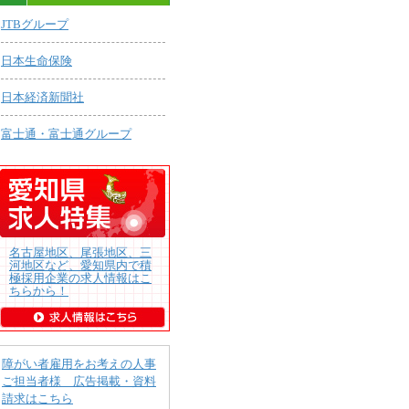
JTBグループ
日本生命保険
日本経済新聞社
富士通・富士通グループ
名古屋地区、尾張地区、三
河地区など、愛知県内で積
極採用企業の求人情報はこ
ちらから！
障がい者雇用をお考えの人事
ご担当者様 広告掲載・資料
請求はこちら