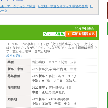
企画・マーケティング関連
好立地、快適なオフィス環境の企業
肝
ベータ
05月20日更新
JTBグループの事業ドメインは「交流創造事業」です。 交流と
はすなわち“つながり”です。“つながり”が生み出す価値は無限で
す。旅行者と地域、企業と地域、…
続きを読む
業種
商社/出版・マスコミ関連・広告…
新卒／中途
2027新卒(既卒3年以内可)・中途
募集職種
2027新卒：
各社・各コースによ…
中途：
■（株）ＪＴＢ ①法人…
雇用形態
2027新卒：
正社員/契約社員
中途：
正社員/契約社員
勤務地
2027新卒：
■JTB 沖縄を除…
中途：
①埼玉、千葉、東京、神…