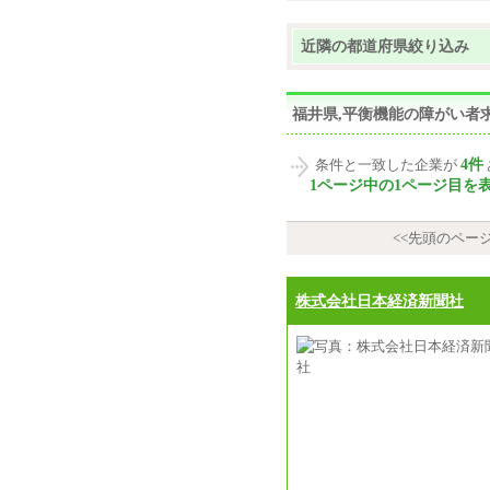
近隣の都道府県絞り込み
福井県,平衡機能の障がい者
4件
条件と一致した企業が
1ページ中の1ページ目を
<<先頭のペー
株式会社日本経済新聞社