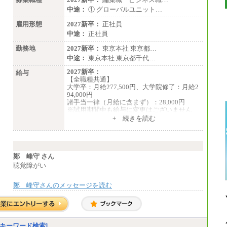
中途：
① グローバルユニット…
雇用形態
2027新卒：
正社員
中途：
正社員
勤務地
2027新卒：
東京本社 東京都…
中途：
東京本社 東京都千代…
2027新卒：
給与
【全職種共通】
大学卒：月給277,500円、大学院修了：月給2
94,000円
諸手当一律（月給に含まず）：28,000円
※試用期間中も給与に変更はございません
中途：
+ 続きを読む
【全職種共通】
月給370,000円～
※経験・能力等を考慮の上、当社規定により
決定します。
※試用期間中も給与に変更はございません。
鄭 峰守 さん
※想定年収 6,000,000円～（住居費補助、子
聴覚障がい
手当などの各種手当を含む金額です）
鄭 峰守さんのメッセージを読む
キーワード検索]