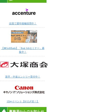
全国で通年積極採用中！
【〓SoftBank】「Real Jobセミナー」募
集中！
新卒・中途エントリー受付中！
1Dayイベント【8/12〆切！】
事務局からのお知らせ