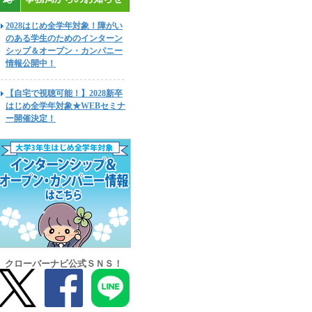
2028はじめ全学年対象！障がい
のある学生のためのインターン
シップ＆オープン・カンパニー
情報公開中！
【自宅で視聴可能！】2028新卒
はじめ全学年対象★WEBセミナ
ー開催決定！
クローバーナビ公式ＳＮＳ！