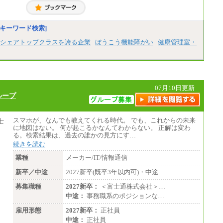
り異なる）
さい。
固定残業／なし 試用期間／あり（6か月）
※試用期間中も給与に変更はございません。
■I&Jデジタルイノベーション(株)
キーワード検索]
総合職 月給224,500～242,600円＋地域手当
※詳細はJTBキャリアサイトよりご確認くだ
シェアトップクラスを誇る企業
ぼうこう機能障がい
健康管理室・
さい。
＜有期社員コース＞
■(株)JTBビジネストランスフォーム
有期契約職 月給185,000～195,000円
※詳細はJTBキャリアサイトよりご確認くだ
07月10日更新
さい。
ループ
■(株)JTBパブリッシング ※2027年新卒募集
終了
総合職 月給241,000円
スマホが、なんでも教えてくれる時代。 でも、これからの未来
中途：
に地図はない。 何が起こるかなんてわからない。 正解は変わ
①月給227,000円以上
る。検索結果は、過去の誰かの見方にす…
②月給212,000円以上
続きを読む
③月給172,500円以上
④月給23万円～37万円
業種
メーカー/IT/情報通信
⑤月給20万円～25万円
⑥月給33万円～48万円
新卒／中途
2027新卒(既卒3年以内可)・中途
⑦月給271,000円以上
⑧～⑮月給200,000円〜月給400,000円
募集職種
2027新卒：
＜富士通株式会社＞…
⑯月給185,000円以上
中途：
事務職系のポジションな…
⑰月給237,000円以上
⑱月給212,000円以上
雇用形態
2027新卒：
正社員
⑲東京：月給202,000 円以上 、京都：月給19
中途：
正社員