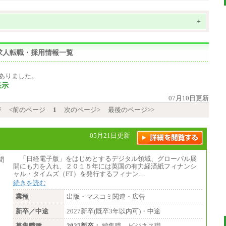
+
求人転職・採用情報一覧
ありました。
表示
07月10日更新
ジ
<前のページ
1
次のページ>
最後のページ>>
05月21日更新
「日経電子版」をはじめとするデジタル領域、グローバル展
開にも力を入れ、２０１５年には英国の有力経済紙フィナンシ
ャル・タイムズ（FT）を発行するフィナン…
続きを読む
業種
出版・マスコミ関連・広告
新卒／中途
2027新卒(既卒3年以内可)・中途
募集職種
2027新卒：
編集職 ビジネス職…