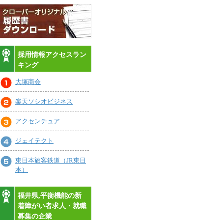
採用情報アクセスラン
キング
大塚商会
楽天ソシオビジネス
アクセンチュア
ジェイテクト
東日本旅客鉄道（JR東日
本）
福井県,平衡機能の新
着障がい者求人・就職
募集の企業