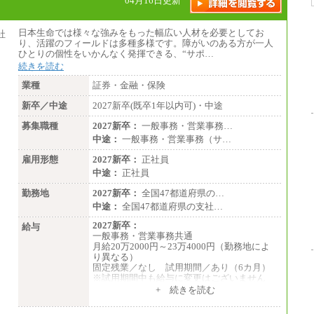
04月16日更新
総合職 月給230,000円
みなし残業手当：20,000円（一律支給）※
みなし残業手当の残業時間は10.43時間。
日本生命では様々な強みをもった幅広い人材を必要としてお
※超過勤務手当：みなし残業時間を超える
り、活躍のフィールドは多種多様です。障がいのある方が一人
残業時間に応じて、時間外手当等を支給。
ひとりの個性をいかんなく発揮できる、“サポ…
続きを読む
エリアサポート職 月給188,000円
※超過勤務手当：残業時間については全額
業種
証券・金融・保険
時間外手当を支給。
新卒／中途
2027新卒(既卒1年以内可)・中途
■（株）JTBグローバルマーケティング＆トラ
ベル
募集職種
2027新卒：
一般事務・営業事務…
総合職 月給242,000円＋地域間調整給
中途：
一般事務・営業事務（サ…
訪日事業職 月給202,000～227,000円＋地域
間調整給
雇用形態
2027新卒：
正社員
※詳細はJTBキャリアサイトよりご確認くだ
中途：
正社員
さい。
勤務地
2027新卒：
全国47都道府県の…
■(株)JTBビジネストランスフォーム
中途：
全国47都道府県の支社…
総合職 月給205,000～225,000円＋地域間調
整給
2027新卒：
給与
エリア総合職 月給185,000円＋地域間調整
一般事務・営業事務共通
給
月給20万2000円～23万4000円（勤務地によ
※詳細はJTBキャリアサイトよりご確認くだ
り異なる）
さい。
固定残業／なし 試用期間／あり（6カ月）
※試用期間中も給与に変更はございません
■(株)JTBデータサービス ※2027年新卒募集
中途：
+ 続きを読む
終了
一般事務・営業事務共通
総合職 月給186,000～194,000円＋地域手当
月給20万2000円～23万4000円（勤務地によ
※詳細はJTBキャリアサイトよりご確認くだ