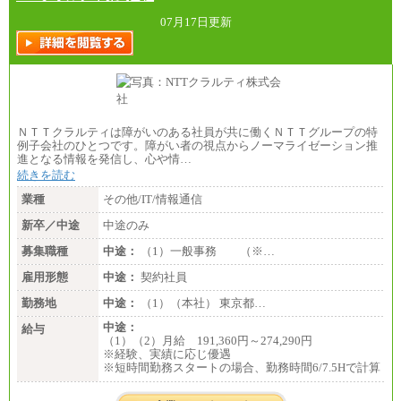
〔正社員〕
月給212,900円～330,000円
07月17日更新
※実務経験に応じてご相談させていただきます（上
記金額を超える可能性あり）
※職種8）を除き、正社員の場合勤務地は本社のみと
なります
※交通費：月5万円まで
〔契約社員〕
札幌 ：時給1,100円～1,450円
ＮＴＴクラルティは障がいのある社員が共に働くＮＴＴグループの特
東京 ：時給1,226円～1,400円
例子会社のひとつです。障がい者の視点からノーマライゼーション推
横浜 ：時給1,225円～
進となる情報を発信し、心や情…
川口 ：時給1,150円～
続きを読む
大阪 ：時給1,177円～1,400円
佐世保：時給1,035円～
業種
その他/IT/情報通信
沖縄 ：時給1,025円～1,350円
※給与は実務経験・職種・配属部署によって異なり
新卒／中途
中途のみ
ます
※交通費：月5万円まで
募集職種
中途：
（1）一般事務 （※…
雇用形態
中途：
契約社員
勤務地
中途：
（1）（本社） 東京都…
中途：
給与
（1）（2）月給 191,360円～274,290円
※経験、実績に応じ優遇
※短時間勤務スタートの場合、勤務時間6/7.5Hで計算