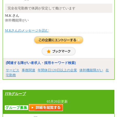
※基本給に加算して以下手当有（いずれも時
間額換算額）
完全在宅勤務で体調が安定して働けています
・退職金相当手当 37円
・賞与相当手当 127円
M.K さん
合計時給額 1,390円
体幹機能障がい
※全ての求人において試用期間中も給与に変更はご
M.Kさんのメッセージを読む
ざいません。
[関連する障がい者求人・採用キーワード検索]
サービス
事務関連
年間休日120日以上の企業
体幹機能障がい
在
宅勤務
JTBグループ
05月20日更新