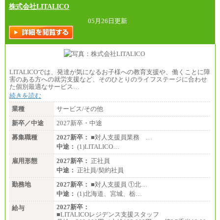
株式会社LITALICO
05月26日更新
LITALICOでは、発達が気になるお子様への教育支援や、働くことに障
害のある方への就労支援など、そのひとりのライフステージに合わせ
た個別最適なサービス…
続きを読む
業種
サービス/その他
新卒／中途
2027新卒・中途
募集職種
2027新卒：
■対人支援員業務 …
中途：
(1)LITALICO…
雇用形態
2027新卒：
正社員
中途：
正社員/契約社員
勤務地
2027新卒：
■対人支援員 ①北…
中途：
(1)北海道、宮城、栃…
2027新卒：
給与
■LITALICOレジデンス支援スタッフ