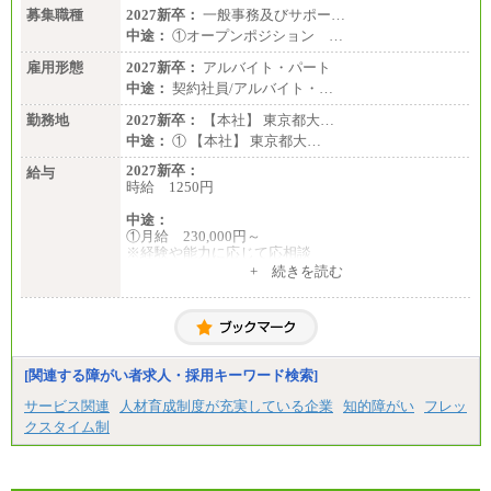
募集職種
2027新卒：
一般事務及びサポー…
中途：
①オープンポジション …
雇用形態
2027新卒：
アルバイト・パート
中途：
契約社員/アルバイト・…
勤務地
2027新卒：
【本社】 東京都大…
中途：
① 【本社】 東京都大…
2027新卒：
給与
時給 1250円
中途：
①月給 230,000円～
※経験や能力に応じて応相談
+ 続きを読む
②時給 1,250円
[関連する障がい者求人・採用キーワード検索]
サービス関連
人材育成制度が充実している企業
知的障がい
フレッ
クスタイム制