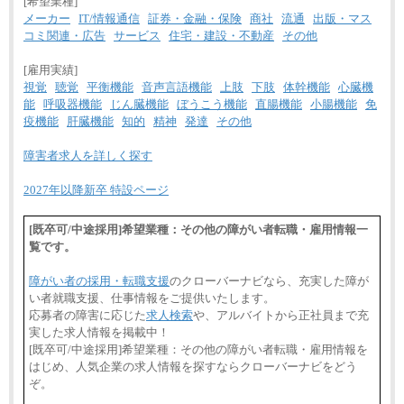
[希望業種]
メーカー
IT/情報通信
証券・金融・保険
商社
流通
出版・マス
コミ関連・広告
サービス
住宅・建設・不動産
その他
[雇用実績]
視覚
聴覚
平衡機能
音声言語機能
上肢
下肢
体幹機能
心臓機
能
呼吸器機能
じん臓機能
ぼうこう機能
直腸機能
小腸機能
免
疫機能
肝臓機能
知的
精神
発達
その他
障害者求人を詳しく探す
2027年以降新卒 特設ページ
[既卒可/中途採用]希望業種：その他の障がい者転職・雇用情報一
覧です。
障がい者の採用・転職支援
のクローバーナビなら、充実した障が
い者就職支援、仕事情報をご提供いたします。
応募者の障害に応じた
求人検索
や、アルバイトから正社員まで充
実した求人情報を掲載中！
[既卒可/中途採用]希望業種：その他の障がい者転職・雇用情報を
はじめ、人気企業の求人情報を探すならクローバーナビをどう
ぞ。