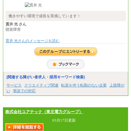
■(株)JTB商事
総合職 月給208,000～235,000円
エリア総合職 月給180,000～205,000円＋地域手当
※詳細はJTBキャリアサイトよりご確認ください。
働きやすい環境で成長を実感しています！
■(株)JTBパブリッシング ※2027年新卒募集終了
貫井 光 さん
総合職 月給271,000円
聴覚障害
■(株)JTBビジネストラベルソリューションズ
貫井 光さんのメッセージを読む
総合職 月給220,000～230,000円＋地域間調整給
エリア総合職 月給206,000円～214,000＋地域間調
整給
※詳細はJTBキャリアサイトよりご確認ください。
■(株)JTBコミュニケーションデザイン
総合職 月給230,000円
みなし残業手当：20,000円（一律支給）※みなし
残業手当の残業時間は10.43時間。
[関連する障がい者求人・採用キーワード検索]
※超過勤務手当：みなし残業時間を超える残業時
サービス
クリエイティブ関連
転居を伴う転勤のない企業
上肢障が
間に応じて、時間外手当等を支給。
い
筆談での対応
エリアサポート職 月給188,000円
※超過勤務手当：残業時間については全額時間外
手当を支給。
株式会社ユアテック（東北電力グループ）
■（株）JTBグローバルマーケティング＆トラベル
総合職 月給242,000円＋地域間調整給
訪日事業職 月給202,000～227,000円＋地域間調整
03月17日更新
給
※詳細はJTBキャリアサイトよりご確認ください。