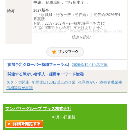
中途：
勤務場所： 市役所本庁…
2027新卒：
給与
【正規職員・行政一般（初任給）】初任給/2026年4
月実績
月給：22万7,202円～(一律地域手当を含む)
(注)試用期間中も給与に変更はありません。
(注)上記の初任給は、高校卒業後の新卒の場合で給料
月額に一律地域手当を加えたものです。
+ 続きを読む
(注)職務経験等がある場合には職務内容に応じ、その
経験年数を加味した金額となります。
【会計年度任用職員】初任給/2026年4月実績
週30時間勤務 月給：17万248円
週20時間勤務 月給：11万3,499円
[参加予定クローバー就職フォーラム]
2026/9/12 (土) 名古屋
(注)上記の初任給は、給料月額に一律地域手当を加え
たものです。
[関連する障がい者求人・採用キーワード検索]
中途：
【正規職員・行政一般（初任給）】初任給
スタッフ関連
年間休日120日以上の企業
視覚障がい
障害者職業生
月給：22万7,202円～(一律地域手当を含む)
活相談員が在籍
(注)試用期間中も給与に変更はありません。
(注)上記の初任給は、高校卒業後の新卒の場合で給料
月額に一律地域手当を加えたものです。
(注)職務経験等がある場合には職務内容に応じ、その
経験年数を加味した金額となります。
マンパワーグループ プラス株式会社
(注)採用時までに給与改定があった場合は、改訂後の
額となります。
07月15日更新
【会計年度任用職員】初任給
週30時間勤務 月給：17万248円