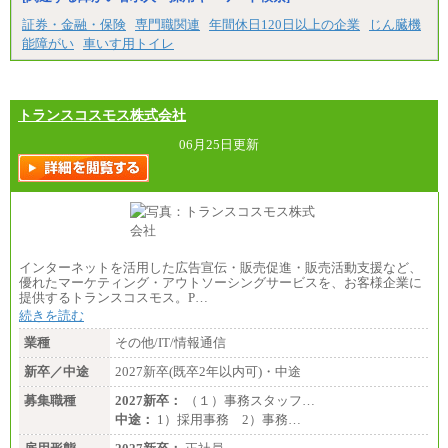
証券・金融・保険
専門職関連
年間休日120日以上の企業
じん臓機
能障がい
車いす用トイレ
トランスコスモス株式会社
06月25日更新
インターネットを活用した広告宣伝・販売促進・販売活動支援など、
優れたマーケティング・アウトソーシングサービスを、お客様企業に
提供するトランスコスモス。P…
続きを読む
業種
その他/IT/情報通信
新卒／中途
2027新卒(既卒2年以内可)・中途
募集職種
2027新卒：
（１）事務スタッフ…
中途：
1）採用事務 2）事務…