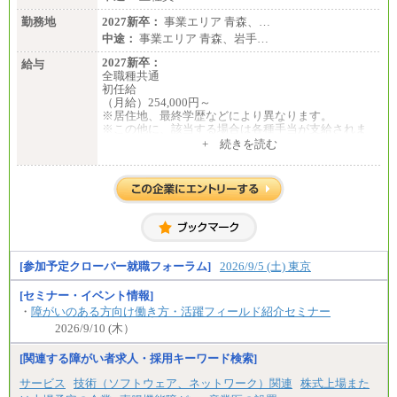
勤務地
2027新卒：
事業エリア 青森、…
中途：
事業エリア 青森、岩手…
2027新卒：
給与
全職種共通
初任給
（月給）254,000円～
※居住地、最終学歴などにより異なります。
※この他に、該当する場合は各種手当が支給されま
す。
+ 続きを読む
※試用期間中も給与に変更はございません。
中途：
全職種共通
初任給／月給263,000円～
※居住地、年齢により異なります。
※この他に、該当する場合は各種手当が支給されま
す。
※試用期間中も給与に変更はございません
[参加予定クローバー就職フォーラム]
2026/9/5 (土) 東京
[セミナー・イベント情報]
・
障がいのある方向け働き方・活躍フィールド紹介セミナー
2026/9/10 (木）
[関連する障がい者求人・採用キーワード検索]
サービス
技術（ソフトウェア、ネットワーク）関連
株式上場また