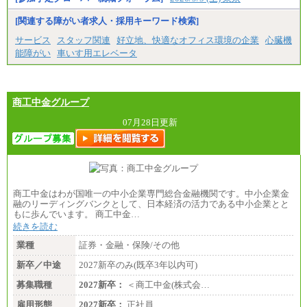
※昇給昇格年1回
[関連する障がい者求人・採用キーワード検索]
サービス
スタッフ関連
好立地、快適なオフィス環境の企業
心臓機
能障がい
車いす用エレベータ
商工中金グループ
07月28日更新
商工中金はわが国唯一の中小企業専門総合金融機関です。中小企業金
融のリーディングバンクとして、日本経済の活力である中小企業とと
もに歩んでいます。 商工中金…
続きを読む
業種
証券・金融・保険/その他
新卒／中途
2027新卒のみ(既卒3年以内可)
募集職種
2027新卒：
＜商工中金(株式会…
雇用形態
2027新卒：
正社員