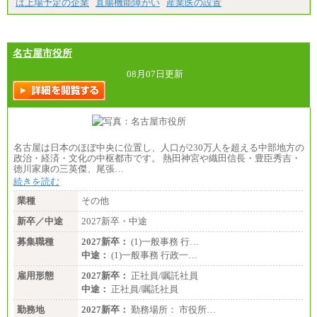
は上場予定の企業
直腸機能障がい
産業医の設置
名古屋市役所
08月07日更新
名古屋は日本のほぼ中央に位置し、人口が230万人を超える中部地方の
政治・経済・文化の中枢都市です。 熱田神宮や織田信長・豊臣秀吉・
徳川家康の三英傑、尾張…
続きを読む
業種
その他
新卒／中途
2027新卒・中途
募集職種
2027新卒：
(1)一般事務 行…
中途：
(1)一般事務 行政一…
雇用形態
2027新卒：
正社員/嘱託社員
中途：
正社員/嘱託社員
勤務地
2027新卒：
勤務場所： 市役所…