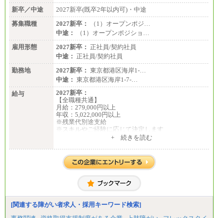
新卒／中途
2027新卒(既卒2年以内可)・中途
募集職種
2027新卒：
（1）オープンポジ…
中途：
（1）オープンポジショ…
雇用形態
2027新卒：
正社員/契約社員
中途：
正社員/契約社員
勤務地
2027新卒：
東京都港区海岸1-…
中途：
東京都港区海岸1-7-…
2027新卒：
給与
【全職種共通】
月給：279,000円以上
年収：5,022,000円以上
※残業代別途支給
※スキルやご経験に応じて決定します
※試用期間中も給与に変更はございません
+ 続きを読む
中途：
全職種共通
月給：279,000円以上
年収：4,185,000円以上
※残業代別途支給
※スキルやご経験に応じて決定します
※試用期間中の給与も同様です
[関連する障がい者求人・採用キーワード検索]