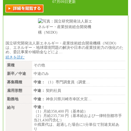
07月09日更新
国立研究開発法人新エネルギー・産業技術総合開発機構（NEDO）
は、エネルギー・地球環境問題の解決や日本の産業技術力の強化のた
め、委託事業や補助金などによ…
続きを読む
業種
その他
新卒／中途
中途のみ
募集職種
中途：
（1）専門調査員（調査…
雇用形態
中途：
契約社員
勤務地
中途：
神奈川県川崎市幸区大宮…
中途：
給与
（1）月給358,400 円（基本給）
（2）月給235,730 円（基本給および一律特別都市手
当21,430円含む）
※残業代は、超過した場合に1分単位で別途支給あ
り