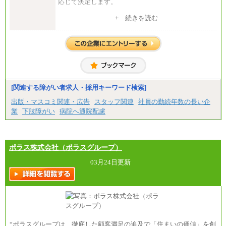
応じて決定します。
７.５時間／日、月２０日間 勤務の場合
+ 続きを読む
（東京）想定月収：１９５,０００円以上
[関連する障がい者求人・採用キーワード検索]
出版・マスコミ関連・広告
スタッフ関連
社員の勤続年数の長い企
業
下肢障がい
病院へ通院配慮
ポラス株式会社（ポラスグループ）
03月24日更新
“ポラスグループは、徹底した顧客満足の追及で「住まいの価値」を創