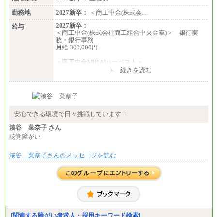
勤務地
2027新卒：
＜商工中金(株式会…
2027新卒：
給与
＜商工中金(株式会社商工組合中央金庫)＞ 銀行実
務・銀行事務
月給 300,000円
＜商工中金MIRAIハーベスト＞
月給 230,000円
+ 続きを読む
※試用期間中も給与に変更はございません
安心できる環境で日々挑戦しています！
湊谷 菜奈子 さん
聴覚障がい
湊谷 菜奈子さんのメッセージを読む
[関連する障がい者求人・採用キーワード検索]