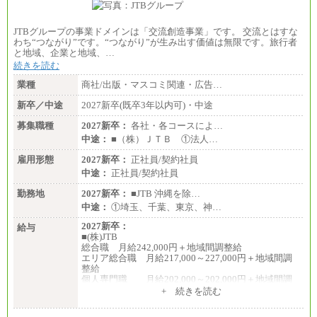
JTBグループの事業ドメインは「交流創造事業」です。 交流とはすな
わち“つながり”です。“つながり”が生み出す価値は無限です。旅行者
と地域、企業と地域、…
続きを読む
業種
商社/出版・マスコミ関連・広告…
新卒／中途
2027新卒(既卒3年以内可)・中途
募集職種
2027新卒：
各社・各コースによ…
中途：
■（株）ＪＴＢ ①法人…
雇用形態
2027新卒：
正社員/契約社員
中途：
正社員/契約社員
勤務地
2027新卒：
■JTB 沖縄を除…
中途：
①埼玉、千葉、東京、神…
2027新卒：
給与
■(株)JTB
総合職 月給242,000円＋地域間調整給
エリア総合職 月給217,000～227,000円＋地域間調
整給
個人専門職 月給202,000～202,000円＋地域間調
整給
+ 続きを読む
※詳細はJTBキャリアサイトよりご確認ください。