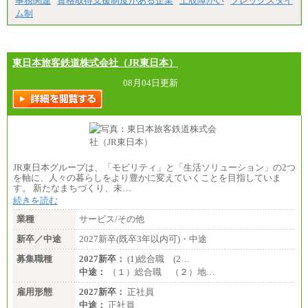
事務関連
資格取得支援制度がある企業
上肢障がい
フレックスタイ
ム制
東日本旅客鉄道株式会社（JR東日本）
08月04日更新
JR東日本グループは、「モビリティ」と「生活ソリューション」の2つ
を軸に、人々の暮らしをより豊かに変えていくことを目指していま
す。 新たなまちづくり、未…
続きを読む
業種
サービス/その他
新卒／中途
2027新卒(既卒3年以内可)・中途
募集職種
2027新卒：
(1)総合職 (2…
中途：
（１）総合職 （２）地…
雇用形態
2027新卒：
正社員
中途：
正社員