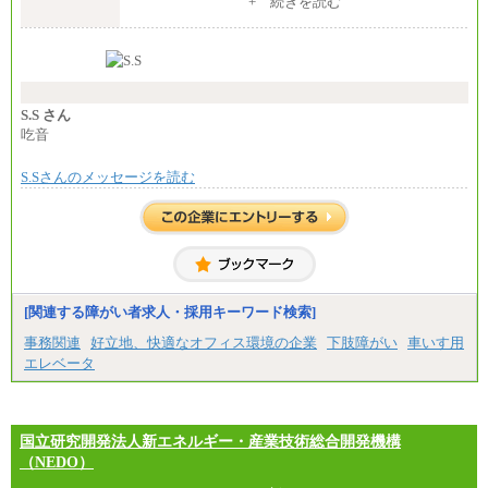
+ 続きを読む
※試用期間中も給与に変更はございません。
S.S さん
吃音
S.Sさんのメッセージを読む
[関連する障がい者求人・採用キーワード検索]
事務関連
好立地、快適なオフィス環境の企業
下肢障がい
車いす用
エレベータ
国立研究開発法人新エネルギー・産業技術総合開発機構
（NEDO）