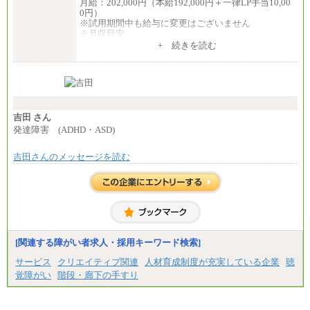
月給：202,000円（本給192,000円＋一律LP手当10,00
0円）
※試用期間中も給与に変更はございません
※月収目安
月給：202,000円
+ 続きを読む
夜勤手当：28,000円（月4回）※1回7,000円、実際の
夜勤回数により変動
東京都居住支援特別手当：20,000円（※支給期間・
条件あり）
---
計：250,000円
吉田 さん
■その他職種共通
発達障害 (ADHD・ASD)
月給：25万3,400円～
※固定残業代20時間分を手当に含む(33,900円～)
吉田さんのメッセージを読む
※20時間を超過した場合は別途支給
※試用期間中も給与に変更はございません
中途：
(1)(2)月給：25万3400円～28万5900円
※固定残業代20時間分を手当に含む(33,900円～38,20
0円)
※20時間を超過した場合は別途支給
※試用期間中も給与に変更はございません
[関連する障がい者求人・採用キーワード検索]
サービス
クリエイティブ関連
人材育成制度が充実している企業
聴
覚障がい
階段・廊下の手すり