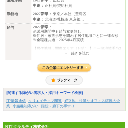
雇用形態
2027新卒：
正社員
中途：
正社員/契約社員
勤務地
2027新卒：
東京／本社（豊島区…
中途：
北海道/札幌市 東京都…
2027新卒：
給与
※試用期間中も給与変更無し
※住居・家族形態を問わず居住地域ごとに一律金額
※全職種共通・2025年4月実績
【居住地域：関東エリア（月給） 】※一律地域手当2
5,000円含む
+ 続きを読む
大学院卒：276,100円
大学卒：250,000円
高専卒：244,800円
短大・専門3年制卒：235,300円
短大・専門2年制卒：222,600円
専門1年制卒：212,900円
【居住地域：関西エリア（月給） 】※一律地域手当1
5,000円含む
[関連する障がい者求人・採用キーワード検索]
大学院卒：266,100円
大学卒：240,000円
IT/情報通信
クリエイティブ関連
好立地、快適なオフィス環境の企
高専卒：234,800円
業
小腸機能障がい
階段・廊下の手すり
短大・専門3年制卒：225,300円
短大・専門2年制卒：212,600円
専門1年制卒：202,900円
中途：
【全職種共通】
NTTクラルティ株式会社