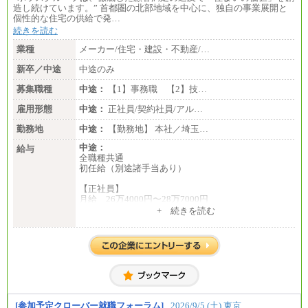
造し続けています。” 首都圏の北部地域を中心に、独自の事業展開と
個性的な住宅の供給で発…
続きを読む
業種
メーカー/住宅・建設・不動産/…
新卒／中途
中途のみ
募集職種
中途：
【1】事務職 【2】技…
雇用形態
中途：
正社員/契約社員/アル…
勤務地
中途：
【勤務地】 本社／埼玉…
中途：
給与
全職種共通
初任給（別途諸手当あり）
【正社員】
月給 26万4000円〜28万7000円
+ 続きを読む
【契約社員】
月給 21万6300円〜27万1200円
【アルバイト・パート・時給制】
千葉／1,290円～、東京／1,390円～、埼玉/1,315円
～、
神奈川/1,390円～、静岡/1,240円～、滋賀/1,220円
～、
愛知/1,290円～
[参加予定クローバー就職フォーラム]
2026/9/5 (土) 東京