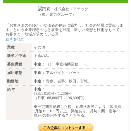
■(株)JTBビジネストランスフォーム
総合職 月給205,000～225,000円＋地域間調整給
エリア総合職 月給185,000円＋地域間調整給
※詳細はJTBキャリアサイトよりご確認ください。
「お客さまの心ゆたかな価値の創造に協力し、社会の発展に貢献しま
■(株)JTBデータサービス ※2027年新卒募集終了
す」という企業理念のもと事業を展開。新しい発想と技術をもって、
総合職 月給186,000～194,000円＋地域手当
お客さま・地域が求めている真…
※詳細はJTBキャリアサイトよりご確認ください。
続きを読む
■I&Jデジタルイノベーション(株)
業種
その他
総合職 月給224,500～242,600円＋地域手当
※詳細はJTBキャリアサイトよりご確認ください。
新卒／中途
中途のみ
＜有期社員コース＞
募集職種
中途：
（1）事務補助業務 （…
■(株)JTBビジネストランスフォーム
雇用形態
有期契約職 月給185,000～195,000円
中途：
アルバイト・パート
※詳細はJTBキャリアサイトよりご確認ください。
勤務地
中途：
青森、岩手、秋田、宮城…
■(株)JTBパブリッシング ※2027年新卒募集終了
中途：
給与
総合職 月給241,000円
時給1,050円～1,230円
中途：
（月収168,000円～196,800円）
①月給227,000円以上
②月給212,000円以上
※一定期間勤務した後、勤務状況等により、常用員
③月給172,500円以上
(月給193,100円以上、昇給あり、賞与２回、定年65
④月給23万円～37万円
歳)への登用をすることもある。
⑤月給20万円～25万円
⑥月給33万円～48万円
⑦月給271,000円以上
⑧～⑮月給200,000円〜月給400,000円