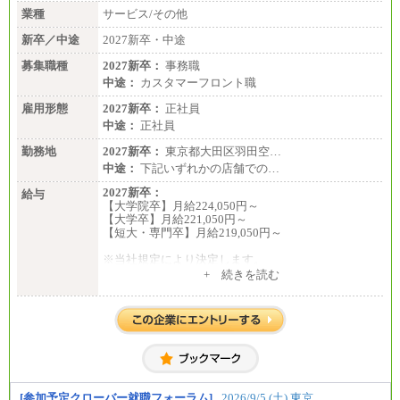
業種
サービス/その他
新卒／中途
2027新卒・中途
募集職種
2027新卒：
事務職
中途：
カスタマーフロント職
雇用形態
2027新卒：
正社員
中途：
正社員
勤務地
2027新卒：
東京都大田区羽田空…
中途：
下記いずれかの店舗での…
2027新卒：
給与
【大学院卒】月給224,050円～
【大学卒】月給221,050円～
【短大・専門卒】月給219,050円～
※当社規定により決定します。
※試用期間中も給与に変更はございません。
+ 続きを読む
※上記月給には、全員支給の住宅手当の最低額（8,00
0円）が含まれます。
中途：
月給216,050円～
※年齢・経験等を考慮し決定します
※試用期間中も給与に変更はございません。
[参加予定クローバー就職フォーラム]
2026/9/5 (土) 東京