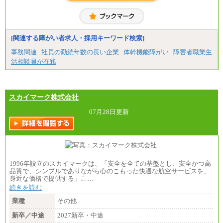
⑯月給185,000円以上
⑰月給237,000円以上
⑱月給212,000円以上
⑲東京：月給202,000 円以上 、京都：月給193,000 円
以上
[関連する障がい者求人・採用キーワード検索]
⑳月給205,000円以上
㉑月給185,000 円以上
事務関連
社員の勤続年数の長い企業
体幹機能障がい
障害者職業生
㉒月給185,000 円以上
活相談員が在籍
㉓月給224,500円以上
※全コース共通※ 能力・経験・勤務地などにより
異なります
※試用期間中も給与に変更はございません。
スカイマーク株式会社
07月28日更新
1996年設立のスカイマークは、「安全を全ての基盤とし、安全かつ高
品質で、シンプルでありながら心のこもった快適な航空サービスを、
身近な価格で提供する」こ…
続きを読む
業種
その他
新卒／中途
2027新卒・中途