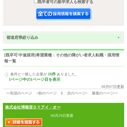
既卒者可の新卒求人も検索する
都道府県絞り込み
+
[既卒可/中途採用]希望業種：その他の障がい者求人転職・採用情
報一覧
16件
条件と一致した企業が
ありました。
1ページ中の1ページ目を表示
08月07日更新
<<先頭のページ
<前のページ
1
次のページ>
最後のページ>>
株式会社博報堂ＤＹアイ・オー
06月29日更新