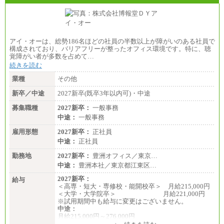
アイ・オーは、総勢186名ほどの社員の半数以上が障がいのある社員で
構成されており、バリアフリーが整ったオフィス環境です。特に、聴
覚障がい者が多数を占めて…
続きを読む
業種
その他
新卒／中途
2027新卒(既卒3年以内可)・中途
募集職種
2027新卒：
一般事務
中途：
一般事務
雇用形態
2027新卒：
正社員
中途：
正社員
勤務地
2027新卒：
豊洲オフィス／東京…
中途：
豊洲本社／東京都江東区…
2027新卒：
給与
＜高専・短大・専修校・能開校卒＞ 月給215,000円
＜大学・大学院卒＞ 月給221,000円
※試用期間中も給与に変更はございません。
中途：
月給215,000円～276,000円
※当社規定による月給制