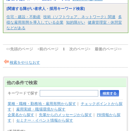
※正社員・契約社員登用制度あり
※上記給与をベースにスキル・経験に応じて、決定
[関連する障がい者求人・採用キーワード検索]
します。
※試用期間中も給与に変更はございません
住宅・建設・不動産
技術（ソフトウェア、ネットワーク）関連
多
様な雇用形態を導入している企業
知的障がい
健康管理室・休憩室
などがある
<<先頭のページ
<前のページ
1
次のページ>
最後のページ>>
検索をやりなおす
他の条件で検索
キーワードで探す
業種・職種・勤務地・雇用形態から探す
｜
チェックポイントから探
す
｜
雇用実績・職場環境から探す
企業名から探す
｜
先輩からのメッセージから探す
｜
PR情報から探
す
｜
セミナー・イベント情報から探す