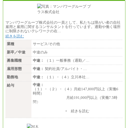
週20時間勤務 月給：11万3,499円
(注)上記の初任給は、給料月額に一律地域手当を加え
たものです。
(注)採用時までに給与改定があった場合は、改訂後の
額となります。
マンパワーグループ株式会社の一員として、私たちは障がい者の自社
雇用と雇用に関するコンサルタントを行っています。通勤や働く場所
に制限されないテレワークの在…
続きを読む
業種
サービス/その他
新卒／中途
中途のみ
募集職種
中途：
（１）一般事務（通勤／…
雇用形態
中途：
契約社員/アルバイト・…
勤務地
中途：
（１）・（４）立川本社…
中途：
給与
（１）・（２）・（４）月給147,800円以上（実働6
時間）
月給191,000円以上（実働7.5時
間）
（３）月給191,000円以上（実働7.5時間）
+ 続きを読む
（５）月給147,800円以上（実働6時間）
-----
時給 1,226円（実働4.5時間）