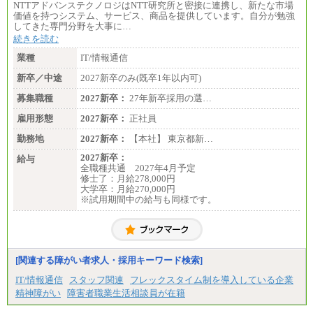
NTTアドバンステクノロジはNTT研究所と密接に連携し、新たな市場
価値を持つシステム、サービス、商品を提供しています。自分が勉強
してきた専門分野を大事に…
続きを読む
業種
IT/情報通信
新卒／中途
2027新卒のみ(既卒1年以内可)
募集職種
2027新卒：
27年新卒採用の選…
雇用形態
2027新卒：
正社員
勤務地
2027新卒：
【本社】 東京都新…
2027新卒：
給与
全職種共通 2027年4月予定
修士了：月給278,000円
大学卒：月給270,000円
※試用期間中の給与も同様です。
[関連する障がい者求人・採用キーワード検索]
IT/情報通信
スタッフ関連
フレックスタイム制を導入している企業
精神障がい
障害者職業生活相談員が在籍