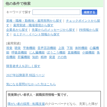
他の条件で検索
キーワードで探す
業種・職種・勤務地・雇用形態から探す
｜
チェックポイントから探
す
｜
雇用実績・職場環境から探す
企業名から探す
｜
先輩からのメッセージから探す
｜
PR情報から探
す
｜
セミナー・イベント情報から探す
[雇用実績]
視覚
聴覚
平衡機能
音声言語機能
上肢
下肢
体幹機能
心臓機
能
呼吸器機能
じん臓機能
ぼうこう機能
直腸機能
小腸機能
免
疫機能
肝臓機能
知的
精神
発達
その他
障害者求人を詳しく探す
2027年以降新卒 特設ページ
気になる質問がなかった方はこちら
視覚障がい者求人・就職採用情報一覧です。
障がい者の採用・転職支援
のクローバーナビなら、充実した障が