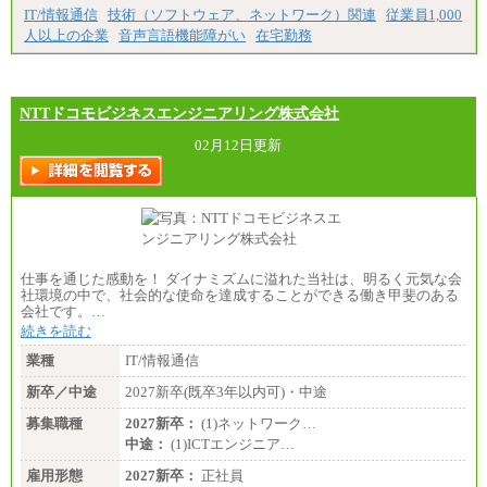
月給22万3000円～
IT/情報通信
技術（ソフトウェア、ネットワーク）関連
従業員1,000
想定年収410万円～
人以上の企業
音声言語機能障がい
在宅勤務
※試用期間中の給与に変更はございません。
（2）
月給17万7000円
理論年収212万4000円（月給17万7000円×12カ月）
NTTドコモビジネスエンジニアリング株式会社
02月12日更新
仕事を通じた感動を！ ダイナミズムに溢れた当社は、明るく元気な会
社環境の中で、社会的な使命を達成することができる働き甲斐のある
会社です。…
続きを読む
業種
IT/情報通信
新卒／中途
2027新卒(既卒3年以内可)・中途
募集職種
2027新卒：
(1)ネットワーク…
中途：
(1)ICTエンジニア…
雇用形態
2027新卒：
正社員