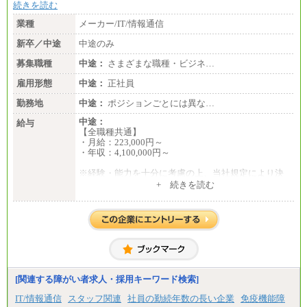
続きを読む
業種
メーカー/IT/情報通信
新卒／中途
中途のみ
募集職種
中途：
さまざまな職種・ビジネ…
雇用形態
中途：
正社員
勤務地
中途：
ポジションごとには異な…
中途：
給与
【全職種共通】
・月給：223,000円～
・年収：4,100,000円～
※経験・能力を十分に考慮の上、当社規定により決
定いたします。
+ 続きを読む
※試用期間中の給与に変更はありません。
[関連する障がい者求人・採用キーワード検索]
IT/情報通信
スタッフ関連
社員の勤続年数の長い企業
免疫機能障