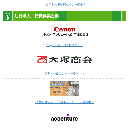
【新卒】仕事研究セミナー開催！
注目求人・転職募集企業
1Dayイベント【8/12〆切！】
新卒・中途エントリー受付中！
【〓SoftBank】「Real Jobセミナー」募集中！