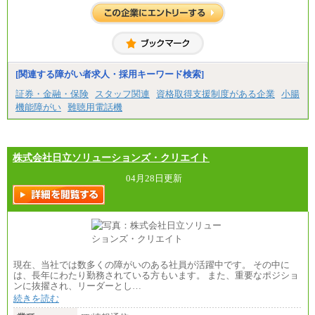
※試用期間中も給与に変更はございません
中途：
■総合コース＜オープン採用（全国型）＞
大学院卒 月給35.3万円、四年制大学卒 月給33.7万
円
[関連する障がい者求人・採用キーワード検索]
■総合コース＜オープン採用（地域型）＞
大学院卒 月給33.3万円、四年制大学卒 月給31.7万
証券・金融・保険
スタッフ関連
資格取得支援制度がある企業
小腸
円
機能障がい
難聴用電話機
■事務コース
四年制大学・大学院卒 月給26.8万円
短大・専門卒 月給24.0万円
株式会社日立ソリューションズ・クリエイト
※上記全てのコースにおいて、退職金前払給：一律3.
7万円を含む
04月28日更新
※試用期間中も給与に変更はございません
上記の新卒給与を下限に、これまでの経験・スキル
を考慮し、当社規定に従って決定いたします。
現在、当社では数多くの障がいのある社員が活躍中です。 その中に
は、長年にわたり勤務されている方もいます。 また、重要なポジショ
ンに抜擢され、リーダーとし…
続きを読む