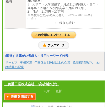
2027新卒：
給与
1）大学卒・大学院修了：月給21万円/短大・専門・
高専卒：月給20.5万円/高卒：月給19.7万円
2）月給：21万円～27万円
※高校卒は既卒のみ応募可（2024～2026年卒）
中途：
1）月給：21万円～25万円
+ 続きを読む
2）月給：21万円～27万円
[関連する障がい者求人・採用キーワード検索]
サービス
事務関連
年間休日120日以上の企業
免疫機能障がい
勤
務時間の配慮
三菱重工業株式会社 (高砂製作所）
06月15日更新