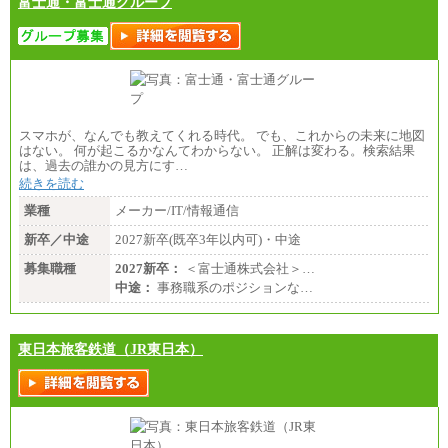
富士通・富士通グループ
スマホが、なんでも教えてくれる時代。 でも、これからの未来に地図
はない。 何が起こるかなんてわからない。 正解は変わる。検索結果
は、過去の誰かの見方にす…
続きを読む
業種
メーカー/IT/情報通信
新卒／中途
2027新卒(既卒3年以内可)・中途
募集職種
2027新卒：
＜富士通株式会社＞…
中途：
事務職系のポジションな…
東日本旅客鉄道（JR東日本）