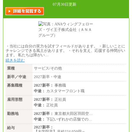
07月30日更新
・当社には自分の実力を試すフィールドがあります。 ・新しいことに
チャレンジできる風土があります。 ・それを支え、応援する仲間がい
ます。 私たちは障がい…
続きを読む
業種
サービス/その他
新卒／中途
2027新卒・中途
募集職種
2027新卒：
事務職
中途：
カスタマーフロント職
雇用形態
2027新卒：
正社員
中途：
正社員
勤務地
2027新卒：
東京都大田区羽田空…
中途：
下記いずれかの店舗での…
2027新卒：
給与
【大学院卒】月給224,050円～