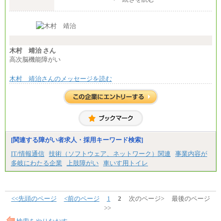
【システム開発担当】
月給187,600円～
※スキル・資格・経験を考慮の上決定します。
※試用期間中（3ヶ月）も給与に変更はございません
木村 靖治 さん
高次脳機能障がい
木村 靖治さんのメッセージを読む
[関連する障がい者求人・採用キーワード検索]
IT/情報通信
技術（ソフトウェア、ネットワーク）関連
事業内容が
多岐にわたる企業
上肢障がい
車いす用トイレ
<<先頭のページ
<前のページ
1
2
次のページ>
最後のページ
>>