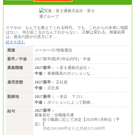
スマホが、なんでも教えてくれる時代。 でも、これからの未来に地図
はない。 何が起こるかなんてわからない。 正解は変わる。検索結果
は、過去の誰かの見方にす…
続きを読む
業種
メーカー/IT/情報通信
新卒／中途
2027新卒(既卒3年以内可)・中途
募集職種
2027新卒：
＜富士通株式会社＞…
中途：
事務職系のポジションな…
雇用形態
2027新卒：
正社員
中途：
正社員
勤務地
2027新卒：
・本店 〒211…
中途：
ポジションによって勤務…
2027新卒：
給与
募集各社・全職種共通
担う職責に応じて決定【2026年1月時点（予
定）】
月給284,000円または月給315,000円