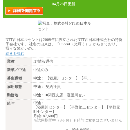
04月28日更新
NTT西日本ルセントは2009年に設立されたNTT西日本株式会社の特例
子会社です。 社名の由来は、『Lucent（光輝く）』からきており、
様々な障がいの…
続きを読む
業種
IT/情報通信
新卒／中途
中途のみ
募集職種
中途：
【寝屋川センター】【平…
雇用形態
中途：
契約社員
勤務地
中途：
■関西支店 寝屋川セン…
中途：
給与
【寝屋川センター】【平野第二センター】【平野元
町センター】
月給187,600円
※試用期間中（3ヶ月）も給与に変更はございません
+ 続きを読む