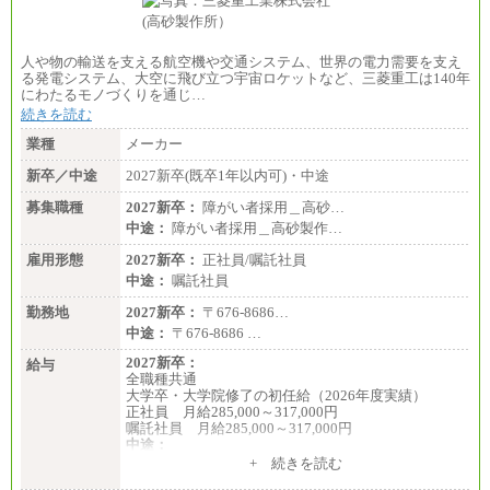
人や物の輸送を支える航空機や交通システム、世界の電力需要を支え
る発電システム、大空に飛び立つ宇宙ロケットなど、三菱重工は140年
にわたるモノづくりを通じ…
続きを読む
業種
メーカー
新卒／中途
2027新卒(既卒1年以内可)・中途
募集職種
2027新卒：
障がい者採用＿高砂…
中途：
障がい者採用＿高砂製作…
雇用形態
2027新卒：
正社員/嘱託社員
中途：
嘱託社員
勤務地
2027新卒：
〒676-8686…
中途：
〒676-8686 …
2027新卒：
給与
全職種共通
大学卒・大学院修了の初任給（2026年度実績）
正社員 月給285,000～317,000円
嘱託社員 月給285,000～317,000円
中途：
全職種共通
+ 続きを読む
月給217,650円～