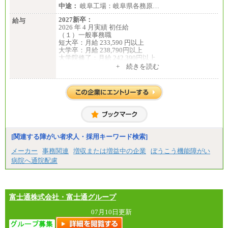
中途：
岐阜工場：岐阜県各務原…
2027新卒：
給与
2026 年 4 月実績 初任給
（１）一般事務職
短大卒：月給 233,590 円以上
大学卒：月給 238,790円以上
大学院修了：月給 242,390円以上
※試用期間中も給与に変更ございません。
+ 続きを読む
（２）生産補助職
短大卒：月給 257,650 円以上
大学卒：月給 268,150円以上
大学院修了：月給 271,350円以上
※試用期間中も給与に変更ございません。
中途：
（１）一般事務職
月給 229,440 円以上
※試用期間中も給与に変更ございません。
[関連する障がい者求人・採用キーワード検索]
（２）生産補助職
月給 255,000円以上
メーカー
事務関連
増収または増益中の企業
ぼうこう機能障がい
※試用期間中も給与に変更ございません。
病院へ通院配慮
富士通株式会社・富士通グループ
07月10日更新