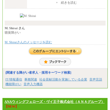
※入社後早期から、自律的な業務遂行が求めら
+ 続きを読む
れる職務を担う方については、月額給与315,000円で
す。
なお、高度なスキルや専門性を持ち、より高
い職責を担う方については、さらに高い金額を個別
に設定します。
※習熟度を上げるための育成が一定期間必要で
上司の指示に基づき職務を遂行する方については、
M. Shirai さん
月額給与284,000円となります。
聴覚障がい
※個別に設定する給与については、選考の過程
で決定していきます。
M. Shiraiさんのメッセージを読む
※上記に加え、所定労働時間外に勤務をした場
合には、時間外勤務手当を支給します。
※試用期間中も給与に変更はございません。
中途：
＜募集各社・全職種共通＞
月給21万円以上～
※試用期間中の給与に変更はありません。
[関連する障がい者求人・採用キーワード検索]
※経験・能力を考慮し、当社規定により決定いたし
IT/情報通信
事務関連
社会貢献活動を実施している企業
音声言語
ます。
機能障がい
音声入力機器
ANAウィングフェローズ・ヴイ王子株式会社（ＡＮＡグループ）
【NEW】