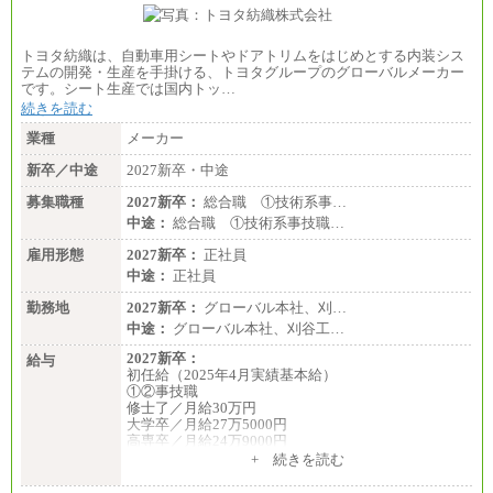
トヨタ紡織は、自動車用シートやドアトリムをはじめとする内装シス
テムの開発・生産を手掛ける、トヨタグループのグローバルメーカー
です。シート生産では国内トッ…
続きを読む
業種
メーカー
新卒／中途
2027新卒・中途
募集職種
2027新卒：
総合職 ①技術系事…
中途：
総合職 ①技術系事技職…
雇用形態
2027新卒：
正社員
中途：
正社員
勤務地
2027新卒：
グローバル本社、刈…
中途：
グローバル本社、刈谷工…
2027新卒：
給与
初任給（2025年4月実績基本給）
①②事技職
修士了／月給30万円
大学卒／月給27万5000円
高専卒／月給24万9000円
+ 続きを読む
③業務職
大学卒 月給21万4000円