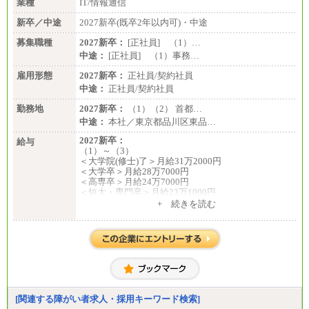
業種
IT/情報通信
新卒／中途
2027新卒(既卒2年以内可)・中途
募集職種
2027新卒：
[正社員] （1）…
中途：
[正社員] （1）事務…
雇用形態
2027新卒：
正社員/契約社員
中途：
正社員/契約社員
勤務地
2027新卒：
（1）（2） 首都…
中途：
本社／東京都品川区東品…
2027新卒：
給与
（1）～（3）
＜大学院(修士)了＞月給31万2000円
＜大学卒＞月給28万7000円
＜高専卒＞月給24万7000円
＜短大・専門卒＞月給23万1000円
+ 続きを読む
（4）月給22万3000円～
※上記を下限として勤務地エリアにより異なる
※試用期間中も給与に変更はございません
（5）
月給17万7000円
理論年収212万4000円（月給17万7000円×12カ月）
中途：
[関連する障がい者求人・採用キーワード検索]
（1）