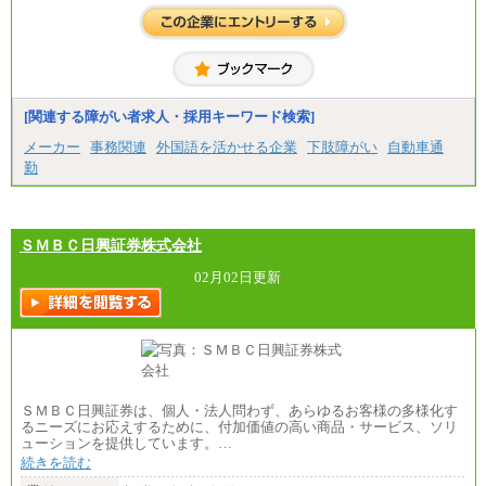
短大卒 月給19万円
中途：
月給214,000円から360,000円（年収400万円から800
万円）
※経験スキルなどを考慮の上、当社規定により
決定
[関連する障がい者求人・採用キーワード検索]
※試用期間中も給与に変更はございません
メーカー
事務関連
外国語を活かせる企業
下肢障がい
自動車通
勤
ＳＭＢＣ日興証券株式会社
02月02日更新
ＳＭＢＣ日興証券は、個人・法人問わず、あらゆるお客様の多様化す
るニーズにお応えするために、付加価値の高い商品・サービス、ソリ
ューションを提供しています。…
続きを読む