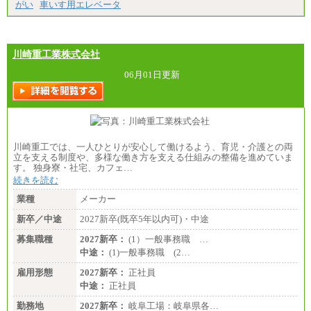
がい
車いす用エレベータ
川崎重工業株式会社
06月01日更新
川崎重工では、一人ひとりが安心して働けるよう、育児・介護との両
立を支える制度や、多様な働き方を支える仕組みの整備を進めていま
す。 独身寮・社宅、カフェ…
続きを読む
業種
メーカー
新卒／中途
2027新卒(既卒5年以内可)・中途
募集職種
2027新卒：
(1）一般事務職 …
中途：
(1)一般事務職 (2…
雇用形態
2027新卒：
正社員
中途：
正社員
勤務地
2027新卒：
岐阜工場：岐阜県各…