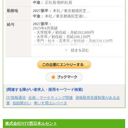
中途：
正社員/契約社員
勤務地
2027新卒：
本社／東京都港区芝…
中途：
本社／東京都港区芝浦1…
2027新卒：
給与
2025年4月実績
・大学院卒／初任給：月給262,000円
・大学卒／初任給：月給249,120円
・専門・短大・高専卒／初任給：月給229,120円
※試用期間中も給与に変更はございません
中途：
+ 続きを読む
月給195,070円以上
※試用期間中(2ヶ月間)も給与等に変更はございませ
ん
※給与額は、経験、能力を考慮し決定致します。
[関連する障がい者求人・採用キーワード検索]
IT/情報通信
企画・マーケティング関連
資格取得支援制度がある企
業
知的障がい
車いす用エレベータ
株式会社NTT西日本ルセント