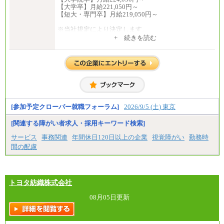
【大学卒】月給221,050円～
【短大・専門卒】月給219,050円～
※当社規定により決定します。
※試用期間中も給与に変更はございません。
+ 続きを読む
※上記月給には、全員支給の住宅手当の最低額（8,00
0円）が含まれます。
中途：
月給216,050円～
※年齢・経験等を考慮し決定します
※試用期間中も給与に変更はございません。
[参加予定クローバー就職フォーラム]
2026/9/5 (土) 東京
※昇給昇格年1回
[関連する障がい者求人・採用キーワード検索]
サービス
事務関連
年間休日120日以上の企業
視覚障がい
勤務時
間の配慮
トヨタ紡織株式会社
08月05日更新