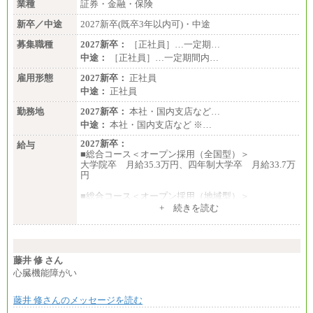
業種
証券・金融・保険
新卒／中途
2027新卒(既卒3年以内可)・中途
募集職種
2027新卒：
［正社員］…一定期…
中途：
［正社員］…一定期間内…
雇用形態
2027新卒：
正社員
中途：
正社員
勤務地
2027新卒：
本社・国内支店など…
中途：
本社・国内支店など ※…
2027新卒：
給与
■総合コース＜オープン採用（全国型）＞
大学院卒 月給35.3万円、四年制大学卒 月給33.7万
円
■総合コース＜オープン採用（地域型）＞
大学院卒 月給33.3万円、四年制大学卒 月給31.7万
+ 続きを読む
円
■事務コース
四年制大学・大学院卒 月給26.8万円
短大・専門卒 月給24.0万円
藤井 修 さん
心臓機能障がい
※上記は2027年新卒の支給予定額
藤井 修さんのメッセージを読む
※上記全てのコースにおいて、退職金前払給：一律3.
7万円を含む