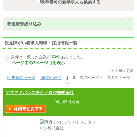
既卒者可の新卒求人も検索する
都道府県絞り込み
+
視覚障がい者求人転職・採用情報一覧
63件
条件と一致した企業が
ありました。
2ページ中の2ページ目を表示
08月06日更新
<<先頭のページ
<前のページ
1
2
次のページ>
最後のページ
>>
NTTアドバンステクノロジ株式会社
06月02日更新