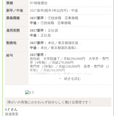
業種
IT/情報通信
新卒／中途
2027新卒(既卒3年以内可)・中途
募集職種
2027新卒：
①技術職 ②事務職
中途：
①技術職 ②事務職
雇用形態
2027新卒：
正社員
中途：
正社員
勤務地
2027新卒：
本社／東京都港区港…
中途：
本社／東京都港区港南2…
2027新卒：
給与
初任給 大学院修了／月給294,000円 大学卒・専門
卒（4年制）／月給270,000円
専門卒（3年制）／月給258,000円 高専・専門卒（2
年制）／月給244,000円
※試用期間中も給与に変更はございません
中途：
+ 続きを読む
①技術職 月給300,000円以上
②事務職 月給275,000円以上
※経験・スキルを考慮の上、当社規程により決定い
たします。
※試用期間中も給与に変更はございません。
障がいの有無にかかわらず自分らしく働ける環境です！
S.T さん
発達障害