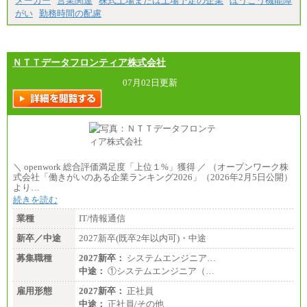
メーカー
営業関連
株式上場または上場予定の企業
ぼうこう機能障
※試用期間中も給与に変更はございません
がい
勤務時間の配慮
ＮＴＴデータフロンティア株式会社
07月02日更新
＼ openwork 総合評価満足度「上位１%」獲得 ／ （オープンワーク株
式会社「働きがいのある企業ランキング2026」（2026年2月5日公開）
より…
続きを読む
業種
IT/情報通信
新卒／中途
2027新卒(既卒2年以内可)・中途
募集職種
2027新卒：
システムエンジニア…
中途：
①システムエンジニア（…
雇用形態
2027新卒：
正社員
中途：
正社員/その他