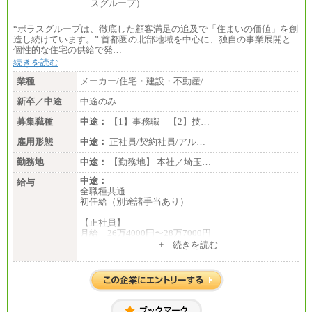
“ポラスグループは、徹底した顧客満足の追及で「住まいの価値」を創
造し続けています。” 首都圏の北部地域を中心に、独自の事業展開と
個性的な住宅の供給で発…
続きを読む
業種
メーカー/住宅・建設・不動産/…
新卒／中途
中途のみ
募集職種
中途：
【1】事務職 【2】技…
雇用形態
中途：
正社員/契約社員/アル…
勤務地
中途：
【勤務地】 本社／埼玉…
中途：
給与
全職種共通
初任給（別途諸手当あり）
【正社員】
月給 26万4000円〜28万7000円
+ 続きを読む
【契約社員】
月給 21万6300円〜27万1200円
【アルバイト・パート・時給制】
千葉／1,290円～、東京／1,390円～、埼玉/1,315円
～、