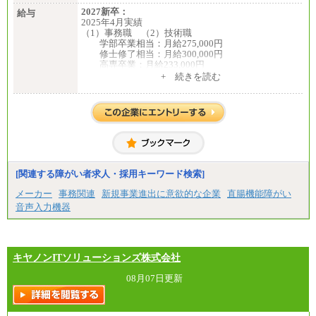
2027新卒：
給与
2025年4月実績
（1）事務職 （2）技術職
学部卒業相当：月給275,000円
修士修了相当：月給300,000円
高専卒業：月給233,000円
+ 続きを読む
（3）業務職
大学院修了・大学卒業：月給21万円
短期大学・専門学校（2年制）卒業：月給20万円
※博士修了の方については、専門性や担当業務を考
慮して給与を決定いたします
※試用期間中も給与に変更はございません
中途：
（1）事務職（総合職・正社員） （2）技術職（総
[関連する障がい者求人・採用キーワード検索]
合職・正社員）
月給 208,000円以上
メーカー
事務関連
新規事業進出に意欲的な企業
直腸機能障がい
経験、能力等を考慮し、弊社規定により決定
音声入力機器
試用期間中も給与に変更はございません
（3）技能職（正社員）
基本給
月給 182,400円以上
キヤノンITソリューションズ株式会社
08月07日更新