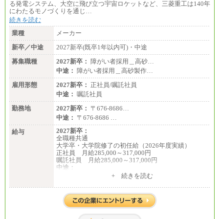
る発電システム、大空に飛び立つ宇宙ロケットなど、三菱重工は140年
にわたるモノづくりを通じ…
続きを読む
業種
メーカー
新卒／中途
2027新卒(既卒1年以内可)・中途
募集職種
2027新卒：
障がい者採用＿高砂…
中途：
障がい者採用＿高砂製作…
雇用形態
2027新卒：
正社員/嘱託社員
中途：
嘱託社員
勤務地
2027新卒：
〒676-8686…
中途：
〒676-8686 …
2027新卒：
給与
全職種共通
大学卒・大学院修了の初任給（2026年度実績）
正社員 月給285,000～317,000円
嘱託社員 月給285,000～317,000円
中途：
全職種共通
+ 続きを読む
月給217,650円～
（経験・能力等を踏まえて、当社規定により支給し
ます）