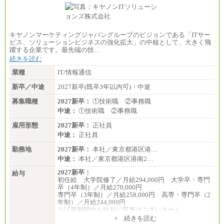
キヤノンマーケティングジャパングループのビジョンである「ITサー
ビス、ソリューションビジネスの強化拡大」の中核として、大きく飛
躍する企業です。最先端の技…
続きを読む
業種
IT/情報通信
新卒／中途
2027新卒(既卒3年以内可)・中途
募集職種
2027新卒：
①技術職 ②事務職
中途：
①技術職 ②事務職
雇用形態
2027新卒：
正社員
中途：
正社員
勤務地
2027新卒：
本社／東京都港区港…
中途：
本社／東京都港区港南2…
2027新卒：
給与
初任給 大学院修了／月給294,000円 大学卒・専門
卒（4年制）／月給270,000円
専門卒（3年制）／月給258,000円 高専・専門卒（2
年制）／月給244,000円
※試用期間中も給与に変更はございません
中途：
+ 続きを読む