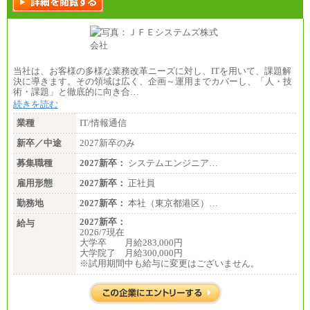
当社は、お客様の多様な業務改革ニーズに対し、ITを用いて、課題解
決に導きます。その領域は広く、企画～運用までカバーし、「人・技
術・課題」と徹底的に向き合…
続きを読む
業種
IT/情報通信
新卒／中途
2027新卒のみ
募集職種
2027新卒：
システムエンジニア…
雇用形態
2027新卒：
正社員
勤務地
2027新卒：
本社（東京都港区）…
2027新卒：
給与
2026/7現在
大学卒 月給283,000円
大学院了 月給300,000円
※試用期間中も給与に変更はございません。