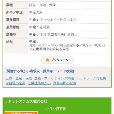
業種
証券・金融・保険
新卒／中途
中途のみ
募集職種
中途：
アソシエイト社員（本社…
雇用形態
中途：
正社員
勤務地
中途：
本社/東京都中央区新川…
中途：
給与
月給230,300～285,200円(想定年収280万～350万円)
※試用期間中の給与も同様
[関連する障がい者求人・採用キーワード検索]
証券・金融・保険
企画・マーケティング関連
アットホームな社風
が自慢の企業
心臓機能障がい
勤務時間の配慮
ＪＦＥシステムズ株式会社
07月22日更新