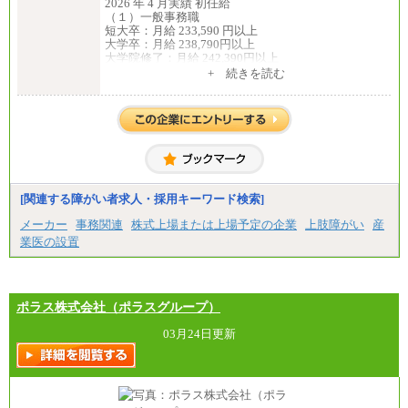
2026 年 4 月実績 初任給
（１）一般事務職
短大卒：月給 233,590 円以上
大学卒：月給 238,790円以上
大学院修了：月給 242,390円以上
※試用期間中も給与に変更ございません。
+ 続きを読む
（２）生産補助職
短大卒：月給 257,650 円以上
大学卒：月給 268,150円以上
大学院修了：月給 271,350円以上
※試用期間中も給与に変更ございません。
中途：
（１）一般事務職
月給 229,440 円以上
※試用期間中も給与に変更ございません。
[関連する障がい者求人・採用キーワード検索]
（２）生産補助職
月給 255,000円以上
メーカー
事務関連
株式上場または上場予定の企業
上肢障がい
産
※試用期間中も給与に変更ございません。
業医の設置
ポラス株式会社（ポラスグループ）
03月24日更新