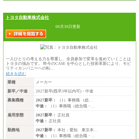
トヨタ自動車株式会社
06月30日更新
一人ひとりの考える力を尊重し、全員参加で変革を進めていくことは
トヨタの強みです。 昨今のCASE を中心とした技術革新により、モビ
リティカンパニーへの転…
続きを読む
業種
メーカー
新卒／中途
2027新卒(既卒3年以内可)・中途
募集職種
2027新卒：
（1）事務職 （総…
中途：
（1）事務職（総合職・…
雇用形態
2027新卒：
正社員
中途：
正社員
勤務地
2027新卒：
本社：愛知 東京本…
中途：
（1）事務職（総合職・…