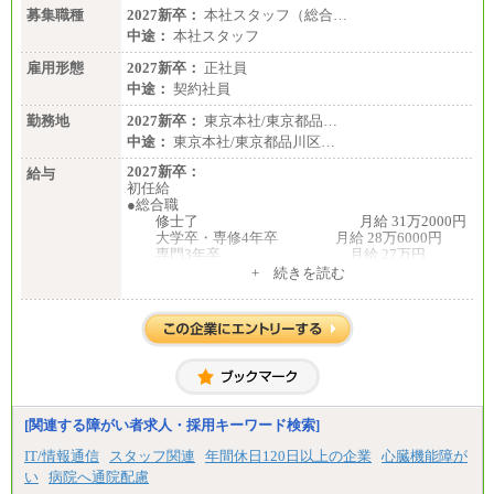
募集職種
2027新卒：
本社スタッフ（総合…
中途：
本社スタッフ
雇用形態
2027新卒：
正社員
中途：
契約社員
勤務地
2027新卒：
東京本社/東京都品…
中途：
東京本社/東京都品川区…
2027新卒：
給与
初任給
●総合職
修士了 月給 31万2000円
大学卒・専修4年卒 月給 28万6000円
専門3年卒 月給 27万円
専門2年・短大・高専卒 月給 26万円
+ 続きを読む
※博士課程修了は修士了の金額を最低額とし、
経験・能力を考慮のうえ、当社規程に基づき決定い
たします。
●一般職
大学卒 月給 25万3000
円
中途：
月給250,000円～300,000円
[関連する障がい者求人・採用キーワード検索]
※ご経験を考慮の上決定します
※試用期間はありません
IT/情報通信
スタッフ関連
年間休日120日以上の企業
心臓機能障が
い
病院へ通院配慮