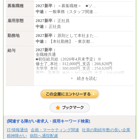
募集職種
2027新卒：
＜募集職種＞ ■ソ…
中途：
一般事務（スタッフ関連…
雇用形態
2027新卒：
正社員
中途：
正社員
勤務地
2027新卒：
原則として本社また…
中途：
【本社勤務】 ・東京都…
2027新卒：
給与
全職種共通
■初任給月給（2026年4月末予定）※
修士了_本社：312,000円_支店：266,620円
大学卒_本社：300,000円_支店：254,620円
専門・高専卒_本社：282,000円_支店：236,620円
+ 続きを読む
※専門性に応じた高い給与水準の採用も実施
中途：
月給（本社）：213,030円＋諸手当
月給（支店）：164,920円～189,700円＋諸手当
※試用期間中も給与に変更はございません。
※上記はフルタイム勤務で残業ゼロの場合の標準的
な月額モデルとして掲載。
※上記のほか、ボーナス支給あり
年収（本社）：330万～380万（フルタイムで標準的
[関連する障がい者求人・採用キーワード検索]
なボーナス込みの金額です。上限金額は全社平均20
時間の残業込み）
IT/情報通信
企画・マーケティング関連
社員の勤続年数の長い企業
年収（支店）：260万～340万（フルタイムで標準的
精神障がい
病院へ通院配慮
なボーナス込みの金額です。上限金額は全社平均20