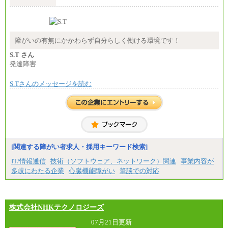
①技術職 月給300,000円以上
②事務職 月給275,000円以上
※経験・スキルを考慮の上、当社規程により決定い
たします。
※試用期間中も給与に変更はございません。
障がいの有無にかかわらず自分らしく働ける環境です！
S.T さん
発達障害
S.Tさんのメッセージを読む
[関連する障がい者求人・採用キーワード検索]
IT/情報通信
技術（ソフトウェア、ネットワーク）関連
事業内容が
多岐にわたる企業
心臓機能障がい
筆談での対応
株式会社NHKテクノロジーズ
07月21日更新