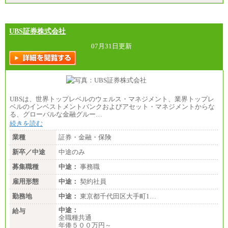
時間の残業込み）
※年1回評価に応じて昇給有り。(上限あり)
※雇用形態についての補足：事務系職務限定の正社
員となります
UBS証券株式会社
07月31日更新
UBSは、世界トップレベルのウェルス・マネジメント、業界トップレ
ベルのインベストメントバンクおよびアセット・マネジメントからな
る、グローバルな金融グルー…
続きを読む
業種
証券・金融・保険
新卒／中途
中途のみ
募集職種
中途：
事務職
雇用形態
中途：
契約社員
勤務地
中途：
東京都千代田区大手町1…
中途：
給与
全職種共通
年俸５００万円～