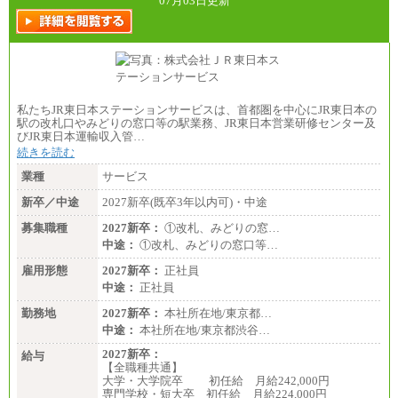
07月03日更新
私たちJR東日本ステーションサービスは、首都圏を中心にJR東日本の
駅の改札口やみどりの窓口等の駅業務、JR東日本営業研修センター及
びJR東日本運輸収入管…
続きを読む
業種
サービス
新卒／中途
2027新卒(既卒3年以内可)・中途
募集職種
2027新卒：
①改札、みどりの窓…
中途：
①改札、みどりの窓口等…
雇用形態
2027新卒：
正社員
中途：
正社員
勤務地
2027新卒：
本社所在地/東京都…
中途：
本社所在地/東京都渋谷…
2027新卒：
給与
【全職種共通】
大学・大学院卒 初任給 月給242,000円
専門学校・短大卒 初任給 月給224,000円