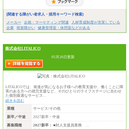
[関連する障がい者求人・採用キーワード検索]
メーカー
企画・マーケティング関連
人材育成制度が充実している
企業
視覚障がい
健康管理室・休憩室などがある
株式会社LITALICO
05月26日更新
LITALICOでは、発達が気になるお子様への教育支援や、働くことに障
害のある方への就労支援など、そのひとりのライフステージに合わせ
た個別最適なサービス…
続きを読む
業種
サービス/その他
新卒／中途
2027新卒・中途
募集職種
2027新卒：
■対人支援員業務 …