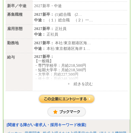
新卒／中途
2027新卒・中途
募集職種
2027新卒：
(1)総合職 (2…
中途：
（１）総合職 （２）一…
雇用形態
2027新卒：
正社員
中途：
正社員
勤務地
2027新卒：
本社/東京都港区海…
中途：
本社/東京都港区海岸１…
2027新卒：
給与
【一般職】
・専門学校卒：月給218,500円
・短期大学卒：月給218,500円
・大学卒：月給227,500円
・修士卒：月給248,300円
・博士卒：月給257,300円
+ 続きを読む
【総合職】
・大学卒：月給253,500円
・修士卒：月給261,500円
・博士卒：月給270,500円
※2025年度実績
※試用期間3か月中も給与に変更はございません
中途：
[関連する障がい者求人・採用キーワード検索]
全職種共通
最低月給200,000円以上