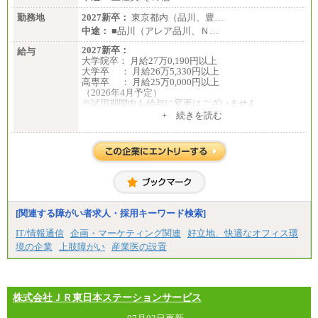
勤務地
2027新卒：
東京都内（品川、豊…
中途：
■品川（アレア品川、Ｎ…
2027新卒：
給与
大学院卒： 月給27万0,190円以上
大学卒 ： 月給26万5,330円以上
高専卒 ： 月給25万0,000円以上
（2026年4月予定）
※試用期間中も給与に変更はございません
中途：
+ 続きを読む
①月給：25万0,000円以上（諸手当含まず）
②月給：18万6,140円以上（諸手当含まず）
※試用期間中も給与に変更はございません
[関連する障がい者求人・採用キーワード検索]
IT/情報通信
企画・マーケティング関連
好立地、快適なオフィス環
境の企業
上肢障がい
産業医の設置
株式会社ＪＲ東日本ステーションサービス