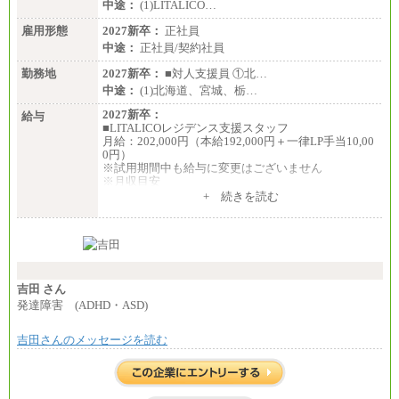
中途：
(1)LITALICO…
雇用形態
2027新卒：
正社員
中途：
正社員/契約社員
勤務地
2027新卒：
■対人支援員 ①北…
中途：
(1)北海道、宮城、栃…
2027新卒：
給与
■LITALICOレジデンス支援スタッフ
月給：202,000円（本給192,000円＋一律LP手当10,00
0円）
※試用期間中も給与に変更はございません
※月収目安
月給：202,000円
+ 続きを読む
夜勤手当：28,000円（月4回）※1回7,000円、実際の
夜勤回数により変動
東京都居住支援特別手当：20,000円（※支給期間・
条件あり）
---
計：250,000円
吉田 さん
■その他職種共通
発達障害 (ADHD・ASD)
月給：25万3,400円～
※固定残業代20時間分を手当に含む(33,900円～)
吉田さんのメッセージを読む
※20時間を超過した場合は別途支給
※試用期間中も給与に変更はございません
中途：
(1)(2)月給：25万3400円～28万5900円
※固定残業代20時間分を手当に含む(33,900円～38,20