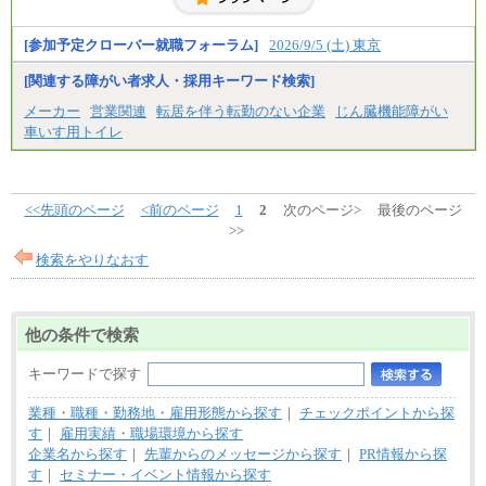
神奈川/1,390円～、静岡/1,240円～、滋賀/1,220円
～、
愛知/1,290円～
[参加予定クローバー就職フォーラム]
2026/9/5 (土) 東京
※正社員・契約社員登用制度あり
※上記給与をベースにスキル・経験に応じて、決定
[関連する障がい者求人・採用キーワード検索]
します。
※試用期間中も給与に変更はございません
メーカー
営業関連
転居を伴う転勤のない企業
じん臓機能障がい
車いす用トイレ
<<先頭のページ
<前のページ
1
2
次のページ>
最後のページ
>>
検索をやりなおす
他の条件で検索
キーワードで探す
業種・職種・勤務地・雇用形態から探す
｜
チェックポイントから探
す
｜
雇用実績・職場環境から探す
企業名から探す
｜
先輩からのメッセージから探す
｜
PR情報から探
す
｜
セミナー・イベント情報から探す