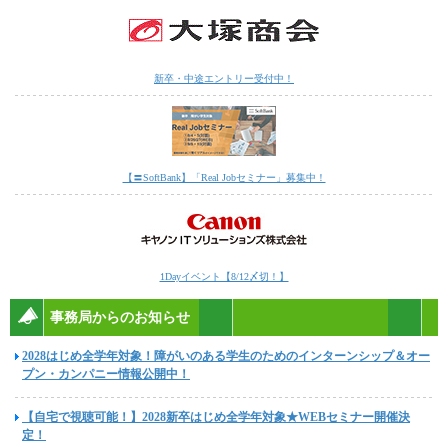
新卒・中途エントリー受付中！
【〓SoftBank】「Real Jobセミナー」募集中！
1Dayイベント【8/12〆切！】
事務局からのお知らせ
2028はじめ全学年対象！障がいのある学生のためのインターンシップ＆オー
プン・カンパニー情報公開中！
【自宅で視聴可能！】2028新卒はじめ全学年対象★WEBセミナー開催決
定！