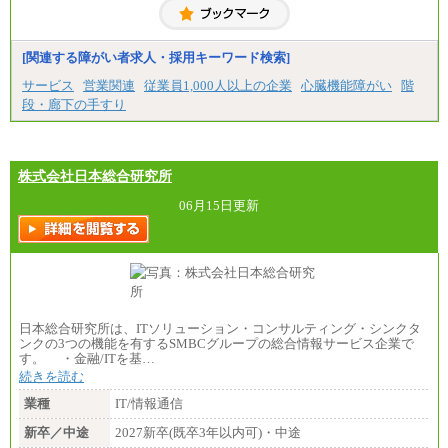
0円)
※20時間を超過した場合は別途支給
※試用期間中も給与に変更はございません
[関連する障がい者求人・採用キーワード検索]
サービス
営業関連
従業員1,000人以上の企業
心臓機能障がい
階
段・廊下の手すり
株式会社日本総合研究所
06月15日更新
日本総合研究所は、ITソリューション・コンサルティング・シンクタ
ンクの3つの機能を有するSMBCグループの総合情報サービス企業で
す。 ・金融/ITを基…
続きを読む
業種
IT/情報通信
新卒／中途
2027新卒(既卒3年以内可)・中途