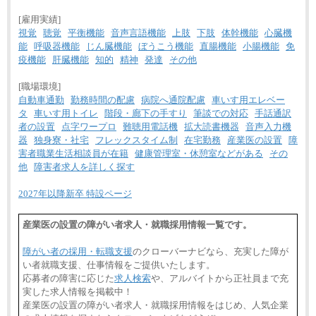
[雇用実績]
視覚
聴覚
平衡機能
音声言語機能
上肢
下肢
体幹機能
心臓機
能
呼吸器機能
じん臓機能
ぼうこう機能
直腸機能
小腸機能
免
疫機能
肝臓機能
知的
精神
発達
その他
[職場環境]
自動車通勤
勤務時間の配慮
病院へ通院配慮
車いす用エレベー
タ
車いす用トイレ
階段・廊下の手すり
筆談での対応
手話通訳
者の設置
点字ワープロ
難聴用電話機
拡大読書機器
音声入力機
器
独身寮・社宅
フレックスタイム制
在宅勤務
産業医の設置
障
害者職業生活相談員が在籍
健康管理室・休憩室などがある
その
他
障害者求人を詳しく探す
2027年以降新卒 特設ページ
産業医の設置の障がい者求人・就職採用情報一覧です。
障がい者の採用・転職支援
のクローバーナビなら、充実した障が
い者就職支援、仕事情報をご提供いたします。
応募者の障害に応じた
求人検索
や、アルバイトから正社員まで充
実した求人情報を掲載中！
産業医の設置の障がい者求人・就職採用情報をはじめ、人気企業