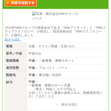
2019年NHKグループの技術会社である「NHKアイテック」と「NHKメ
ディアテクノロジー」が統合し、総合技術会社「NHKテクノロジー
ズ」が誕生しました…
続きを読む
業種
出版・マスコミ関連・広告/その…
新卒／中途
中途のみ
募集職種
中途：
一般事務・事務サポート
雇用形態
中途：
アルバイト・パート
勤務地
中途：
東京都／渋谷区
中途：
給与
一般事務・事務サポート共通
（東京） 時給１,３００円以上
※担っていただく業務や保有スキル、勤務場所等に
応じて決定します。
７.５時間／日、月２０日間 勤務の場合
+ 続きを読む
（東京）想定月収：１９５,０００円以上