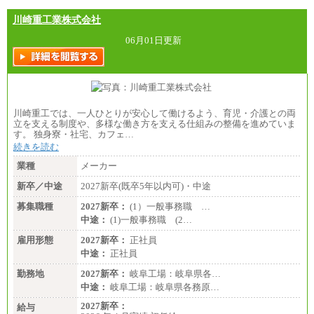
川崎重工業株式会社
06月01日更新
川崎重工では、一人ひとりが安心して働けるよう、育児・介護との両
立を支える制度や、多様な働き方を支える仕組みの整備を進めていま
す。 独身寮・社宅、カフェ…
続きを読む
業種
メーカー
新卒／中途
2027新卒(既卒5年以内可)・中途
募集職種
2027新卒：
(1）一般事務職 …
中途：
(1)一般事務職 (2…
雇用形態
2027新卒：
正社員
中途：
正社員
勤務地
2027新卒：
岐阜工場：岐阜県各…
中途：
岐阜工場：岐阜県各務原…
2027新卒：
給与