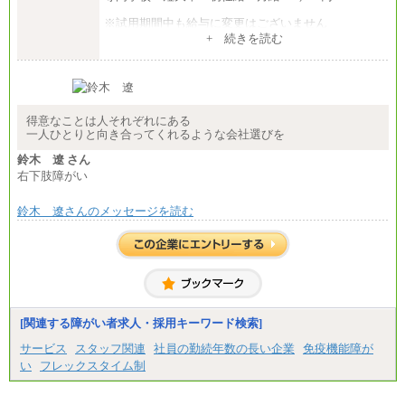
※試用期間中も給与に変更はございません
中途：
+ 続きを読む
【全職種共通】
大学・大学院卒 初任給 月給242,000円
専門学校・短大卒 初任給 月給224,000円
最終学歴に応じ、上記新卒給与（高卒の場合は、月
給211,000円）を基本給とし、年齢や学歴などを考慮
して算定した調整手当を加算した額
得意なことは人それぞれにある
一人ひとりと向き合ってくれるような会社選びを
※試用期間中も給与に変更はございません
鈴木 遼 さん
右下肢障がい
鈴木 遼さんのメッセージを読む
[関連する障がい者求人・採用キーワード検索]
サービス
スタッフ関連
社員の勤続年数の長い企業
免疫機能障が
い
フレックスタイム制