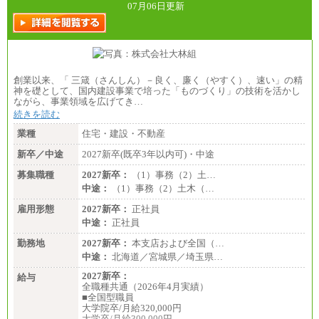
07月06日更新
創業以来、「 三箴（さんしん）－良く、廉く（やすく）、速い」の精
神を礎として、国内建設事業で培った「ものづくり」の技術を活かし
ながら、事業領域を広げてき…
続きを読む
業種
住宅・建設・不動産
新卒／中途
2027新卒(既卒3年以内可)・中途
募集職種
2027新卒：
（1）事務（2）土…
中途：
（1）事務（2）土木（…
雇用形態
2027新卒：
正社員
中途：
正社員
勤務地
2027新卒：
本支店および全国（…
中途：
北海道／宮城県／埼玉県…
2027新卒：
給与
全職種共通（2026年4月実績）
■全国型職員
大学院卒/月給320,000円
大学卒/月給300,000円