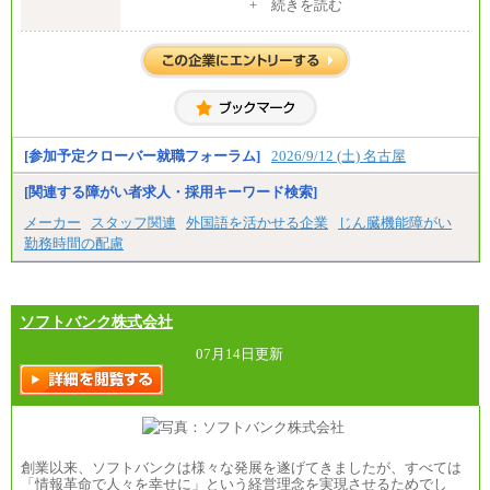
※大学院修了は大学卒の金額を最低額とし、経験・
+ 続きを読む
能力を考慮のうえ当社規程に基づき決定いたしま
す。
②③
・修士了／月給301,000円
・大学卒／月給282,000円
※技術系応募における、博士課程修了は大学卒(また
は修士了)の金額を最低額とし、経験・能力を考慮の
うえ当社規程に基づき決定いたします。
[参加予定クローバー就職フォーラム]
2026/9/12 (土) 名古屋
[関連する障がい者求人・採用キーワード検索]
中途：
（1）月給 246,660円
メーカー
スタッフ関連
外国語を活かせる企業
じん臓機能障がい
（2）時間給 1,500円/月給モデル\337,000～
勤務時間の配慮
ソフトバンク株式会社
07月14日更新
創業以来、ソフトバンクは様々な発展を遂げてきましたが、すべては
「情報革命で人々を幸せに」という経営理念を実現させるためでし