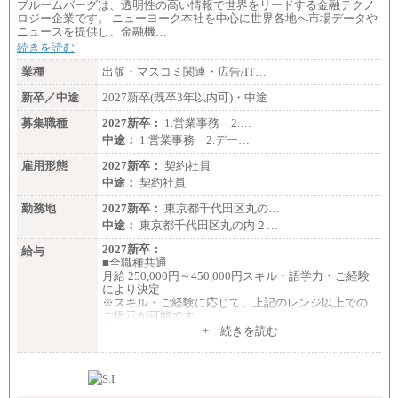
ブルームバーグは、透明性の高い情報で世界をリードする金融テクノ
ロジー企業です。 ニューヨーク本社を中心に世界各地へ市場データや
ニュースを提供し、金融機…
続きを読む
業種
出版・マスコミ関連・広告/IT…
新卒／中途
2027新卒(既卒3年以内可)・中途
募集職種
2027新卒：
1.営業事務 2.…
中途：
1.営業事務 2.デー…
雇用形態
2027新卒：
契約社員
中途：
契約社員
勤務地
2027新卒：
東京都千代田区丸の…
中途：
東京都千代田区丸の内２…
2027新卒：
給与
■全職種共通
月給 250,000円～450,000円スキル・語学力・ご経験
により決定
※スキル・ご経験に応じて、上記のレンジ以上での
ご提示が可能です
※短時間勤務制度(週３０時間）を利用しない場合の
+ 続きを読む
月給となります
中途：
■全職種共通
月給 250,000円～450,000円スキル・語学力・ご経験
により決定