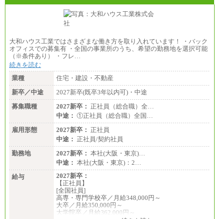
大和ハウス工業ではさまざまな働き方を取り入れています！ ・バック
オフィスでの募集有 ・全国の事業所のうち、希望の勤務地を選択可能
（※条件あり） ・フレ…
続きを読む
業種
住宅・建設・不動産
新卒／中途
2027新卒(既卒3年以内可)・中途
募集職種
2027新卒：
正社員（総合職）全…
中途：
①正社員（総合職）全国…
雇用形態
2027新卒：
正社員
中途：
正社員/契約社員
勤務地
2027新卒：
本社(大阪・東京)…
中途：
本社(大阪・東京)：2…
2027新卒：
給与
【正社員】
[全国社員]
高専・専門学校卒／月給348,000円～
大卒／月給350,000円～
大学院卒／月給362,000円～