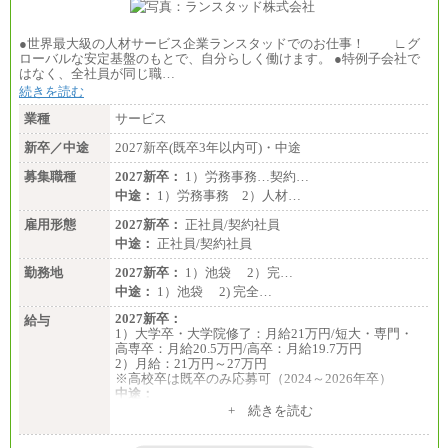
●世界最大級の人材サービス企業ランスタッドでのお仕事！ ∟グ
ローバルな安定基盤のもとで、自分らしく働けます。 ●特例子会社で
はなく、全社員が同じ職…
続きを読む
業種
サービス
新卒／中途
2027新卒(既卒3年以内可)・中途
募集職種
2027新卒：
1）労務事務…契約…
中途：
1）労務事務 2）人材…
雇用形態
2027新卒：
正社員/契約社員
中途：
正社員/契約社員
勤務地
2027新卒：
1）池袋 2）完…
中途：
1）池袋 2) 完全…
2027新卒：
給与
1）大学卒・大学院修了：月給21万円/短大・専門・
高専卒：月給20.5万円/高卒：月給19.7万円
2）月給：21万円～27万円
※高校卒は既卒のみ応募可（2024～2026年卒）
中途：
1）月給：21万円～25万円
+ 続きを読む
2）月給：21万円～27万円