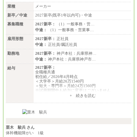
業種
メーカー
新卒／中途
2027新卒(既卒1年以内可)・中途
募集職種
2027新卒：
（1）一般事務・営…
中途：
（1）一般事務・営業事…
雇用形態
2027新卒：
正社員
中途：
正社員/嘱託社員
勤務地
2027新卒：
神戸本社：兵庫県神…
中途：
神戸本社：兵庫県神戸市…
2027新卒：
給与
全職種共通
初任給／2026年4月時点
＜大学卒＞月給26万1540円
＜短大・専門卒＞月給24万1560円
※試用期間中も給与に変更はございません
中途：
+ 続きを読む
全職種共通
月給24万円～
※入社時の年齢等によって異なります。
※試用期間中も給与に変更はございません
栗木 駿兵 さん
体幹機能障がい 1級