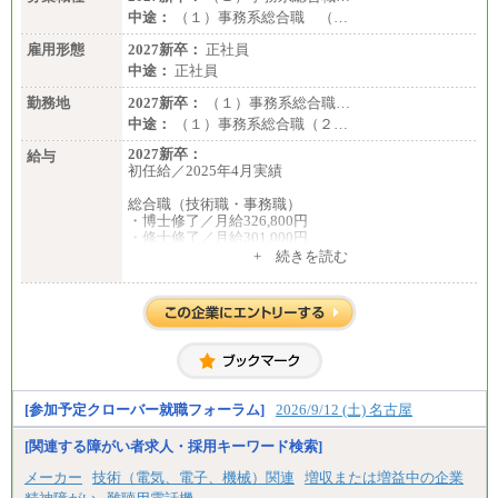
中途：
（１）事務系総合職 （…
雇用形態
2027新卒：
正社員
中途：
正社員
勤務地
2027新卒：
（１）事務系総合職…
中途：
（１）事務系総合職（２…
2027新卒：
給与
初任給／2025年4月実績
総合職（技術職・事務職）
・博士修了／月給326,800円
・修士修了／月給301,000円
・大学卒／月給282,000円
+ 続きを読む
・高専卒（専攻科）／月給282,000円
・高専卒（本科）／月給256,000円
一般事務職
・博士修了、修士修了、大学卒／月給206,400円
・高専卒（専攻科）／月給206,400円
・高専卒（本科）月給197,800円
・短大卒／月給197,800円
・専門卒（2年）／月給197,800円
[参加予定クローバー就職フォーラム]
2026/9/12 (土) 名古屋
※試用期間中も給与に変更はございません。
[関連する障がい者求人・採用キーワード検索]
中途：
メーカー
技術（電気、電子、機械）関連
増収または増益中の企業
（１）（２）