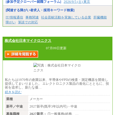
[参加予定クローバー就職フォーラム]
2026/9/5 (土) 東京
[関連する障がい者求人・採用キーワード検索]
IT/情報通信
事務関連
社会貢献活動を実施している企業
肝臓機能
障がい
筆談での対応
株式会社日本マイクロニクス
07月09日更新
私たちは1970年の創業以来、半導体やFPDの検査・測定機器を開発し
提供してまいりました。 エレクトロニクス製品の進化にとともに、技
術を追求し、新たな価…
続きを読む
業種
メーカー
新卒／中途
2027新卒(既卒3年以内可)・中途
募集職種
2027新卒：
①一般事務(総務、…