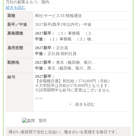
万社の顧客をもつ、国内…
続きを読む
業種
商社/サービス/IT/情報通信
新卒／中途
2027新卒(既卒2年以内可)・中途
募集職種
2027新卒：
（１）事務職 （２…
中途：
（１）事務職 （２）物…
雇用形態
2027新卒：
正社員
中途：
正社員/契約社員
勤務地
2027新卒：
東京（飯田橋、菊川…
中途：
東京（飯田橋、菊川、西…
2027新卒：
給与
【全職種共通】初任給／274,000円（月給）
※大学院卒は月給が278,000円となります。
※試用期間中も給与に変更はございません
中途：
（１）～（４）274,000円（月給）～
+ 続きを読む
（５）235,000円（月給）～
※経験・年齢などを考慮のうえ、当社規程により優
遇します。
※業務内容・勤務形態に応じて、上記給与の範囲内
でご相談をさせていただく事があります
※試用期間中も給与に変更はございません
障がい者採用で当社と出会い、働きがいを実感する毎日です。