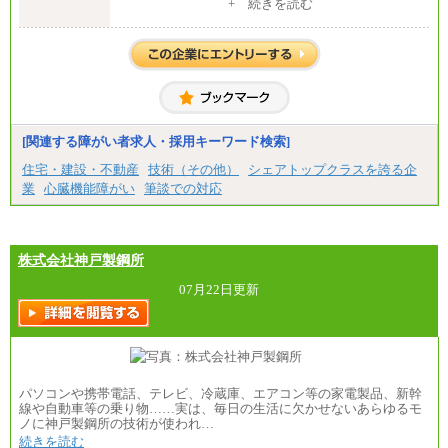
[地域社員]月給295,000円～
+ 続きを読む
中途：
【正社員】
[全国社員]月給348,000円～
[地域社員]月給295,000円～
※試用期間中も給与に変更はございません
【契約社員】月給200,000円～
[関連する障がい者求人・採用キーワード検索]
住宅・建設・不動産
技術（その他）
シェアトップクラスを誇る企
業
心臓機能障がい
筆談での対応
株式会社神戸製鋼所
07月22日更新
パソコンや携帯電話、テレビ、冷蔵庫、エアコン等の家電製品、新幹
線や自動車等の乗り物……実は、毎日の生活に欠かせないあらゆるモ
ノに神戸製鋼所の技術が使われ…
続きを読む