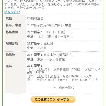
「人こそ、最大の財産」 大和証券グループの最大の財産は「人材」で
す。社員一人ひとりが働きがいを感じるとともに、その家族や関係者
を含め、当社グループの一員…
続きを読む
業種
IT/情報通信
新卒／中途
2027新卒(既卒3年以内可)・中途
募集職種
2027新卒：
（1）【正社員】一…
中途：
（1）【正社員】一般事…
雇用形態
2027新卒：
正社員
中途：
正社員
勤務地
2027新卒：
東京本社（最寄駅「…
中途：
東京、大阪、名古屋
2027新卒：
給与
（1）【正社員】一般事務職種（CS職）：月給265,00
0円（大学卒）
（2）【正社員】総合職：月給310,000円（大学
卒）、月給322,000円（修士）、月給344,000円（博
士）
+ 続きを読む
※見習期間（試用期間、3か月）も給与に変更はござ
いません。
※一般事務職種（CS職）の大学院修了者は大学卒の
金額を最低額とし、
経験・能力を考慮のうえ、当社規程に基づき決定い