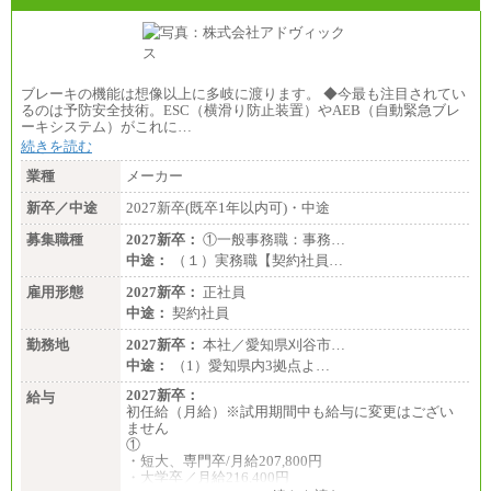
ブレーキの機能は想像以上に多岐に渡ります。 ◆今最も注目されてい
るのは予防安全技術。ESC（横滑り防止装置）やAEB（自動緊急ブレ
ーキシステム）がこれに…
続きを読む
業種
メーカー
新卒／中途
2027新卒(既卒1年以内可)・中途
募集職種
2027新卒：
①一般事務職：事務…
中途：
（１）実務職【契約社員…
雇用形態
2027新卒：
正社員
中途：
契約社員
勤務地
2027新卒：
本社／愛知県刈谷市…
中途：
（1）愛知県内3拠点よ…
2027新卒：
給与
初任給（月給）※試用期間中も給与に変更はござい
ません
①
・短大、専門卒/月給207,800円
・大学卒／月給216,400円