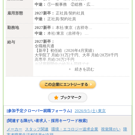
中途：
①一般事務 ②総務・広…
雇用形態
2027新卒：
正社員/契約社員
中途：
正社員/契約社員
勤務地
2027新卒：
本社/東京（吉祥寺…
中途：
本社/東京（吉祥寺） …
2027新卒：
給与
全職種共通
【新卒】初任給（2026年4月実績）
大学院了 月給/31万2千円、大卒 月給/28万8千円
高専卒 月給/26万2千円
※試用期間中の給与も同様です
中途：
+ 続きを読む
全職種共通
【中途】月給19万8千円～
※勤務地によって異なります。
※経験やスキルを考慮し、規定により決定します。
※試用期間中も給与に変更はございません。
[参加予定クローバー就職フォーラム]
2026/9/5 (土) 東京
[関連する障がい者求人・採用キーワード検索]
メーカー
スタッフ関連
環境・エコロジー追求企業
視覚障がい
障
害者職業生活相談員が在籍