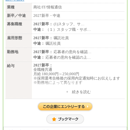
業種
商社/IT/情報通信
新卒／中途
2027新卒・中途
募集職種
2027新卒：
(1)スタッフ、サ…
中途：
（１）スタッフ職・サポ…
雇用形態
2027新卒：
嘱託社員
中途：
嘱託社員
勤務地
2027新卒：
応募者の意向を確認…
中途：
応募者の意向を確認の上…
2027新卒：
給与
全職種共通
月給 180,000円～250,000円
※採用選考合格後の採用内定通知時にお伝えします
※勤務地によって異なります
中途：
+ 続きを読む
全職種共通
月給 200,000円～250,000円
入社時の処遇は経験・能力を考慮の上、当社規程に
より決定します。
具体的な金額は採用選考合格後に採用内定通知時に
お伝えします。