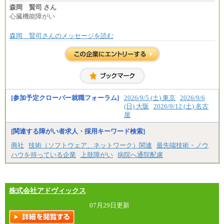
森岡 賢司 さん
心臓機能障がい
森岡 賢司さんのメッセージを読む
[参加予定クローバー就職フォーラム]
2026/9/5 (土) 東京
2026/9/6
(日) 大阪
2026/9/12 (土) 名古
屋
[関連する障がい者求人・採用キーワード検索]
商社
技術（ソフトウェア、ネットワーク）関連
最先端技術・ノウ
ハウを持っている企業
上肢障がい
病院へ通院配慮
株式会社アドヴィックス
07月29日更新