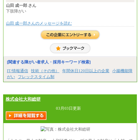
月給235,000円
山田 成一郎 さん
全職種2025年度実績
下肢障がい
※営業職に支給するインセンティブは除く
山田 成一郎さんのメッセージを読む
※試用期間中も給与に変更はございません
中途：
基本月給／20万5000円以上(正社員・準社員）
※経験、能力を考慮の上、当社規定により優遇
いたします
※自己成長支援金(10,000円）を含む
※別途、Workstyle支援金(月額4,000円）
[関連する障がい者求人・採用キーワード検索]
IT/情報通信
技術（その他）
年間休日120日以上の企業
小腸機能障
がい
フレックスタイム制
株式会社大和総研
03月03日更新