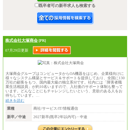
既卒者可の新卒求人も検索する
株式会社大塚商会
[PR]
07月29日更新
大塚商会グループはコンピュータからOA機器をはじめ、企業様向けに
様々なシステム構築とサービス＆サポートを提供しており、全国に130
万社の顧客をもつ、国内最大級の独立系SIです。社内には「障害者職
業生活相談員」が約10名いますので、入社後のサポート体制も整って
います。どんなことにもチャレンジしたいという、意欲のある人をお
待ちしています。…
続きを読む
業種
商社/サービス/IT/情報通信
新卒／中途
2027新卒(既卒2年以内可)・中途