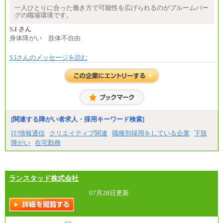
※スキル・ご経験に応じて、上記のレンジ以上での
一人ひとりに合った働き方で可能性を広げられるのがブルームバー
ご提示が可能です
グの職場環境です。
※短時間勤務制度(週３０時間）を利用しない場合の
月給となります
S.I さん
身体障がい 肢体不自由
S.Iさんのメッセージを読む
[関連する障がい者求人・採用キーワード検索]
IT/情報通信
クリエイティブ関連
職種別採用をしている企業
下肢
障がい
在宅勤務
ランスタッド株式会社
07月28日更新