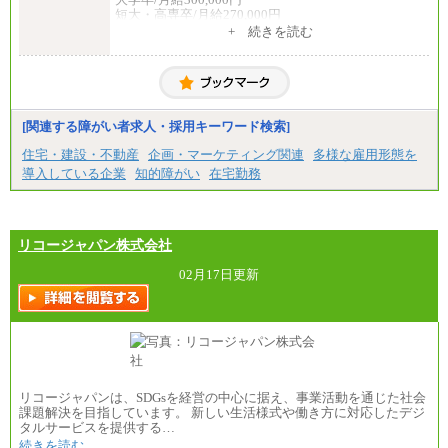
短大・高専卒/月給270,000円
+ 続きを読む
■拠点型職員※
大学院卒/月給256,000円～288,000円
大学卒/月給240,000円～270,000円
短大・高専卒/月給216,000円～243,000円
■特定職員※
[関連する障がい者求人・採用キーワード検索]
大学院卒/月給234,000円～263,000円
大学卒/月給219,000円～246,000円
住宅・建設・不動産
企画・マーケティング関連
多様な雇用形態を
短大・高専卒/月給197,000円～222,000円
導入している企業
知的障がい
在宅勤務
※拠点型職員、特定職員の給与は、生活の拠点が定
まることによるメリットおよび地域ごとの生計費な
どの地域差指数を勘案して拠点ごとに定めていま
す。
リコージャパン株式会社
中途：
全職種共通
02月17日更新
月給制
226,600円～390,100円（勤務地域等により異なりま
す）
・ご経験やスキルを考慮し、選考の中で決定いたし
ます。
・試用期間中も同額支給します。
リコージャパンは、SDGsを経営の中心に据え、事業活動を通じた社会
課題解決を目指しています。 新しい生活様式や働き方に対応したデジ
タルサービスを提供する…
続きを読む