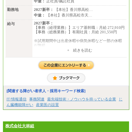
中途：
正社員/嘱託社員
勤務地
2027新卒：
【本社】香川県高松…
中途：
【本社】香川県高松市天…
2027新卒：
給与
【事務（経理業務）】エリア基幹職：月給 272,910円
【事務（総務業務）】有期社員：月給 201,550円
※試用期間中は出産休暇や病気休暇など一部の休暇
が無給
中途：
+ 続きを読む
【事務（経理業務）】グループ基幹職：月給 272,910
円
【事務（総務業務）】有期社員 ：月給 201,550円
※試用期間中は出産休暇や病気休暇など一部の休暇
が無給
[関連する障がい者求人・採用キーワード検索]
IT/情報通信
事務関連
最先端技術・ノウハウを持っている企業
じ
ん臓機能障がい
産業医の設置
株式会社大林組