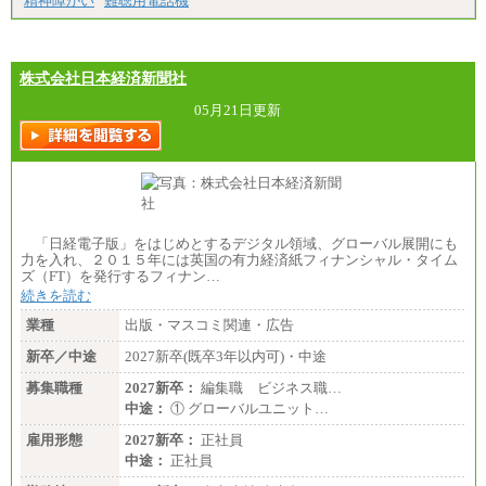
精神障がい
難聴用電話機
月給：270,000円～
想定年収：490万円～1,100万円
年収例：
・610万円/28歳・月給34万円
・1,090万円/38歳・月給59万円 *残業代・家族手当
株式会社日本経済新聞社
対象外
05月21日更新
（３）
月給：190,000円～
想定年収：340万円～610万円
年収例：
・460万円/28歳・月給26万円
・520万円/32歳・月給29万円
（４）
「日経電子版」をはじめとするデジタル領域、グローバル展開にも
月給：201,000円～
力を入れ、２０１５年には英国の有力経済紙フィナンシャル・タイム
想定年収：360万円～680万円
ズ（FT）を発行するフィナン…
年収例：
続きを読む
・520万円/32歳・月給29万円
業種
出版・マスコミ関連・広告
年収例は賞与含む、残業代・家族手当含まず
新卒／中途
2027新卒(既卒3年以内可)・中途
※キャリアや能力等を考慮の上、当社規定により確
定します
募集職種
2027新卒：
編集職 ビジネス職…
※残業手当：別途支給
中途：
① グローバルユニット…
※固定給に固定残業代含まず
※試用期間中も給与に変更なし
雇用形態
2027新卒：
正社員
中途：
正社員