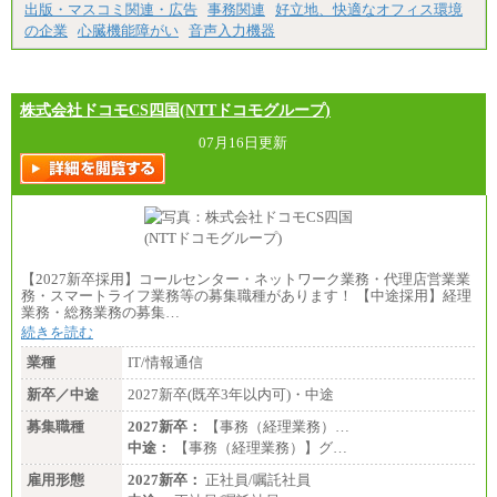
出版・マスコミ関連・広告
事務関連
好立地、快適なオフィス環境
の企業
心臓機能障がい
音声入力機器
株式会社ドコモCS四国(NTTドコモグループ)
07月16日更新
【2027新卒採用】コールセンター・ネットワーク業務・代理店営業業
務・スマートライフ業務等の募集職種があります！ 【中途採用】経理
業務・総務業務の募集…
続きを読む
業種
IT/情報通信
新卒／中途
2027新卒(既卒3年以内可)・中途
募集職種
2027新卒：
【事務（経理業務）…
中途：
【事務（経理業務）】グ…
雇用形態
2027新卒：
正社員/嘱託社員