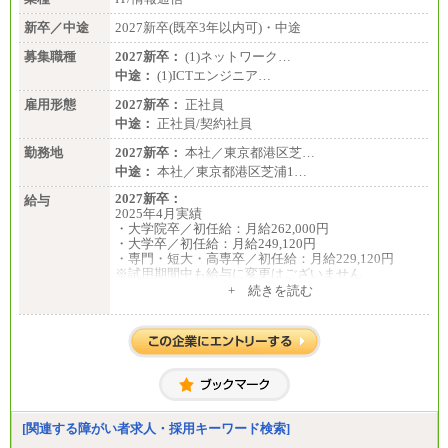
新卒／中途
2027新卒(既卒3年以内可)・中途
募集職種
2027新卒：
(1)ネットワーク…
中途：
(1)ICTエンジニア…
雇用形態
2027新卒：
正社員
中途：
正社員/契約社員
勤務地
2027新卒：
本社／東京都港区芝…
中途：
本社／東京都港区芝浦1…
2027新卒：
給与
2025年4月実績
・大学院卒／初任給：月給262,000円
・大学卒／初任給：月給249,120円
・専門・短大・高専卒／初任給：月給229,120円
※試用期間中も給与に変更はございません
中途：
+ 続きを読む
月給195,070円以上
※試用期間中(2ヶ月間)も給与等に変更はございませ
ん
※給与額は、経験、能力を考慮し決定致します。
[関連する障がい者求人・採用キーワード検索]