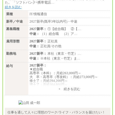
た。 「ソフトバンク=携帯電話…
続きを読む
業種
IT/情報通信
新卒／中途
2027新卒(既卒3年以内可)・中途
募集職種
2027新卒：
①【総合職】 ②【…
中途：
（1）総合職 （2）ア…
雇用形態
2027新卒：
正社員
中途：
正社員/その他
勤務地
2027新卒：
本社（東京・竹芝）…
中途：
※本社（東京・竹芝）ま…
2027新卒：
給与
▼総合職
高専卒（本科）：月給263,000円～
大 卒・高専卒（専攻科）：月給273,000円～
修士了：月給294,200円～
博士了：月給304,800円～
+ 続きを読む
※卓越した能力、高度な技術や実績をお持ちの方
で、それらを入社後の実業務において発揮できると
認められる場合は、 上記の給与に関わらず個別設定
することがあります
▼アソシエイト職
仕事を通して人々に理想のワーク/ライフ・バランスを届けたい！