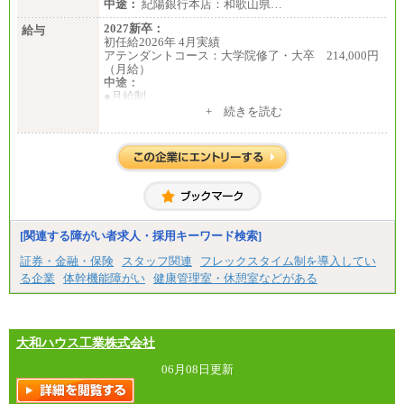
中途：
紀陽銀行本店：和歌山県…
2027新卒：
給与
初任給2026年 4月実績
アテンダントコース：大学院修了・大卒 214,000円
（月給）
中途：
●月給制
月給：185,000円～250,000円 (想定年収：230万円 ～
+ 続きを読む
350万円)
（163時間/月）
※勤務地、経験により異なります。
[関連する障がい者求人・採用キーワード検索]
証券・金融・保険
スタッフ関連
フレックスタイム制を導入してい
る企業
体幹機能障がい
健康管理室・休憩室などがある
大和ハウス工業株式会社
06月08日更新