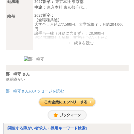
勤務地
2027新卒：
東京本社 東京都…
中途：
東京本社 東京都千代…
2027新卒：
給与
【全職種共通】
大学卒：月給277,500円、大学院修了：月給294,000
円
諸手当一律（月給に含まず）：28,000円
※試用期間中も給与に変更はございません
中途：
+ 続きを読む
【全職種共通】
月給370,000円～
※経験・能力等を考慮の上、当社規定により決定し
ます。
※試用期間中も給与に変更はございません。
※想定年収 6,000,000円～（住居費補助、子手当など
の各種手当を含む金額です）
鄭 峰守 さん
聴覚障がい
鄭 峰守さんのメッセージを読む
[関連する障がい者求人・採用キーワード検索]