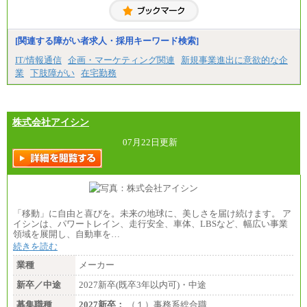
たします。
中途：
下記は新卒採用の給与です。経験者採用の場合、下
記を再下限としてご経験に応じた金額となります。
[関連する障がい者求人・採用キーワード検索]
（1）【正社員】一般事務職種（CS職）：月給255,00
IT/情報通信
企画・マーケティング関連
新規事業進出に意欲的な企
0円（大学卒）
業
下肢障がい
在宅勤務
（2）【正社員】総合職：月給300,000円（大学卒）
※試用期間も同額
株式会社アイシン
07月22日更新
「移動」に自由と喜びを。未来の地球に、美しさを届け続けます。 ア
イシンは、パワートレイン、走行安全、車体、LBSなど、幅広い事業
領域を展開し、自動車を…
続きを読む
業種
メーカー
新卒／中途
2027新卒(既卒3年以内可)・中途
募集職種
2027新卒：
（１）事務系総合職…