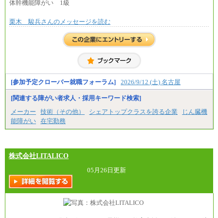
体幹機能障がい 1級
㉒月給185,000 円以上
㉓月給224,500円以上
※全コース共通※ 能力・経験・勤務地などにより
栗木 駿兵さんのメッセージを読む
異なります
※試用期間中も給与に変更はございません。
[参加予定クローバー就職フォーラム]
2026/9/12 (土) 名古屋
[関連する障がい者求人・採用キーワード検索]
メーカー
技術（その他）
シェアトップクラスを誇る企業
じん臓機
能障がい
在宅勤務
株式会社LITALICO
05月26日更新