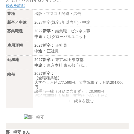
ズ（FT）を発行するフィナン…
続きを読む
業種
出版・マスコミ関連・広告
新卒／中途
2027新卒(既卒3年以内可)・中途
募集職種
2027新卒：
編集職 ビジネス職…
中途：
① グローバルユニット…
雇用形態
2027新卒：
正社員
中途：
正社員
勤務地
2027新卒：
東京本社 東京都…
中途：
東京本社 東京都千代…
2027新卒：
給与
【全職種共通】
大学卒：月給277,500円、大学院修了：月給294,000
円
諸手当一律（月給に含まず）：28,000円
※試用期間中も給与に変更はございません
中途：
+ 続きを読む
【全職種共通】
月給370,000円～
※経験・能力等を考慮の上、当社規定により決定し
ます。
※試用期間中も給与に変更はございません。
※想定年収 6,000,000円～（住居費補助、子手当など
の各種手当を含む金額です）
鄭 峰守 さん