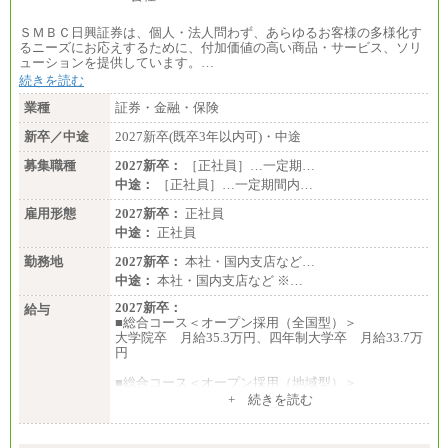
ＳＭＢＣ日興証券は、個人・法人問わず、あらゆるお客様の多様化す
るニーズにお応えするために、付加価値の高い商品・サービス、ソリ
ューションを提供しています。…
続きを読む
業種
証券・金融・保険
新卒／中途
2027新卒(既卒3年以内可)・中途
募集職種
2027新卒：
［正社員］…一定期…
中途：
［正社員］…一定期間内…
雇用形態
2027新卒：
正社員
中途：
正社員
勤務地
2027新卒：
本社・国内支店など…
中途：
本社・国内支店など ※…
2027新卒：
給与
■総合コース＜オープン採用（全国型）＞
大学院卒 月給35.3万円、四年制大学卒 月給33.7万
円
■総合コース＜オープン採用（地域型）＞
大学院卒 月給33.3万円、四年制大学卒 月給31.7万
+ 続きを読む
円
■事務コース