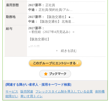
雇用形態
2027新卒：
正社員
中途：
正社員/契約社員/アル…
勤務地
2027新卒：
【阪急交通社】 ●…
中途：
【阪急交通社】 北海道…
2027新卒：
給与
＜初任給（2027年4月見込み）＞
【阪急交通社】
●総合職
・大学・院卒
+ 続きを読む
月給250,000円(※1)、247,000円(※2)、242,000円
(※3)、239,000円(※4)、237,000円（※5）
・専門・短大卒
月給229,500円(※1)、226,500円(※2)、221,500円
(※3)、218,500円(※4)、216,500円（※5）
※1…東京都、埼玉県、千葉県、神奈川県
※2…大阪府、京都府、兵庫県、滋賀県
[関連する障がい者求人・採用キーワード検索]
※3…愛知県、静岡県
※4…北海道、宮城県、栃木県、群馬県、長野県、新
サービス
販売関連
フレックスタイム制を導入している企業
体幹機
潟県、富山県、石川県、岡山県、広島県、山口県、
能障がい
車いす用トイレ
香川県、福岡県
※5…青森県、鳥取県、島根県、愛媛県、高知県、大
分県、長崎県、熊本県、宮崎県、鹿児島県、沖縄
県、福島県、山形県