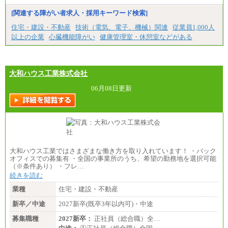
■特定職員※
[関連する障がい者求人・採用キーワード検索]
大学院卒/月給234,000円～263,000円
大学卒/月給219,000円～246,000円
住宅・建設・不動産
技術（電気、電子、機械）関連
従業員1,000人
短大・高専卒/月給197,000円～222,000円
以上の企業
心臓機能障がい
健康管理室・休憩室などがある
※拠点型職員、特定職員の給与は、生活の拠点が定
まることによるメリットおよび地域ごとの生計費な
どの地域差指数を勘案して拠点ごとに定めていま
す。
大和ハウス工業株式会社
中途：
全職種共通
06月08日更新
月給制
226,600円～390,100円（勤務地域等により異なりま
す）
・ご経験やスキルを考慮し、選考の中で決定いたし
ます。
・試用期間中も同額支給します。
大和ハウス工業ではさまざまな働き方を取り入れています！ ・バック
オフィスでの募集有 ・全国の事業所のうち、希望の勤務地を選択可能
（※条件あり） ・フレ…
続きを読む
業種
住宅・建設・不動産
新卒／中途
2027新卒(既卒3年以内可)・中途
募集職種
2027新卒：
正社員（総合職）全…