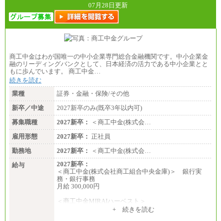
月給223,000円～
07月28日更新
・試用期間中も給与変更なし
商工中金はわが国唯一の中小企業専門総合金融機関です。中小企業金
融のリーディングバンクとして、日本経済の活力である中小企業とと
もに歩んでいます。 商工中金…
続きを読む
業種
証券・金融・保険/その他
新卒／中途
2027新卒のみ(既卒3年以内可)
募集職種
2027新卒：
＜商工中金(株式会…
雇用形態
2027新卒：
正社員
勤務地
2027新卒：
＜商工中金(株式会…
2027新卒：
給与
＜商工中金(株式会社商工組合中央金庫)＞ 銀行実
務・銀行事務
月給 300,000円
＜商工中金MIRAIハーベスト＞
月給 230,000円
+ 続きを読む
※試用期間中も給与に変更はございません