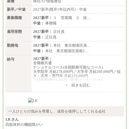
業種
商社/IT/情報通信
新卒／中途
2027新卒(既卒1年以内可)・中途
募集職種
2027新卒：
１ 営業職 ２ 技…
中途：
事務職
雇用形態
2027新卒：
正社員
中途：
正社員
勤務地
2027新卒：
本社 東京都港区港…
中途：
本社 東京都港区港南2…
2027新卒：
給与
全職種共通
ナショナルコース(全国勤務可能なコース)
大学院卒 月給278,000円／大学卒 月給260,000円／短
大・高専・専門卒 月給235,000円
※試用期間中も給与に変更はございません
+ 続きを読む
エリアコース(一定地域であれば移動可能なコース)
大学院卒 月給264,000円／大学卒 月給250,000円／短
大・高専・専門卒 月給225,000円
※試用期間中も給与に変更はございません
中途：
月給：250,000円～400,000円
一人ひとりの強みを尊重し、成長を後押ししてくれる会社
想定年収：4,000,000円～6,000,000円
※試用期間中も給与に変更はございません。
I.R さん
四肢体幹の機能障がい