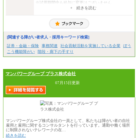
※試用期間中も給与に変更はございません
中途：
+ 続きを読む
一般事務・営業事務共通
月給20万2000円～23万4000円（勤務地により異な
る）
固定残業／なし 試用期間／あり（6か月）
※試用期間中も給与に変更はございません。
[関連する障がい者求人・採用キーワード検索]
証券・金融・保険
事務関連
社会貢献活動を実施している企業
ぼう
こう機能障がい
階段・廊下の手すり
マンパワーグループ プラス株式会社
07月15日更新
マンパワーグループ株式会社の一員として、私たちは障がい者の自社
雇用と雇用に関するコンサルタントを行っています。通勤や働く場所
に制限されないテレワークの在…
続きを読む