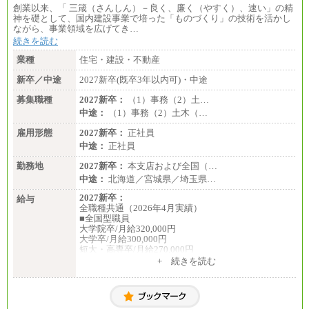
創業以来、「 三箴（さんしん）－良く、廉く（やすく）、速い」の精
神を礎として、国内建設事業で培った「ものづくり」の技術を活かし
ながら、事業領域を広げてき…
続きを読む
業種
住宅・建設・不動産
新卒／中途
2027新卒(既卒3年以内可)・中途
募集職種
2027新卒：
（1）事務（2）土…
中途：
（1）事務（2）土木（…
雇用形態
2027新卒：
正社員
中途：
正社員
勤務地
2027新卒：
本支店および全国（…
中途：
北海道／宮城県／埼玉県…
2027新卒：
給与
全職種共通（2026年4月実績）
■全国型職員
大学院卒/月給320,000円
大学卒/月給300,000円
短大・高専卒/月給270,000円
+ 続きを読む
■拠点型職員※
大学院卒/月給256,000円～288,000円
大学卒/月給240,000円～270,000円
短大・高専卒/月給216,000円～243,000円