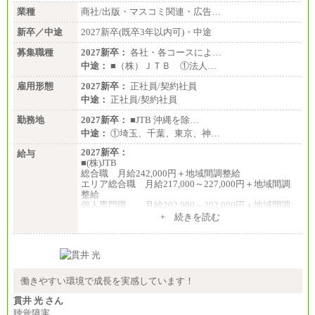
業種
商社/出版・マスコミ関連・広告…
新卒／中途
2027新卒(既卒3年以内可)・中途
募集職種
2027新卒：
各社・各コースによ…
中途：
■（株）ＪＴＢ ①法人…
雇用形態
2027新卒：
正社員/契約社員
中途：
正社員/契約社員
勤務地
2027新卒：
■JTB 沖縄を除…
中途：
①埼玉、千葉、東京、神…
2027新卒：
給与
■(株)JTB
総合職 月給242,000円＋地域間調整給
エリア総合職 月給217,000～227,000円＋地域間調
整給
個人専門職 月給202,000～202,000円＋地域間調
整給
+ 続きを読む
※詳細はJTBキャリアサイトよりご確認ください。
■(株)JTB商事
総合職 月給208,000～235,000円
エリア総合職 月給180,000～205,000円＋地域手当
※詳細はJTBキャリアサイトよりご確認ください。
働きやすい環境で成長を実感しています！
■(株)JTBパブリッシング ※2027年新卒募集終了
貫井 光 さん
総合職 月給271,000円
聴覚障害