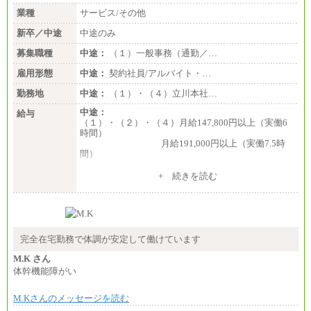
業種
サービス/その他
新卒／中途
中途のみ
募集職種
中途：
（１）一般事務（通勤／…
雇用形態
中途：
契約社員/アルバイト・…
勤務地
中途：
（１）・（４）立川本社…
中途：
給与
（１）・（２）・（４）月給147,800円以上（実働6
時間）
月給191,000円以上（実働7.5時
間）
（３）月給191,000円以上（実働7.5時間）
+ 続きを読む
（５）月給147,800円以上（実働6時間）
-----
時給 1,226円（実働4.5時間）
※基本給に加算して以下手当有（いずれも時
間額換算額）
完全在宅勤務で体調が安定して働けています
・退職金相当手当 37円
・賞与相当手当 127円
M.K さん
合計時給額 1,390円
体幹機能障がい
※全ての求人において試用期間中も給与に変更はご
M.Kさんのメッセージを読む
ざいません。