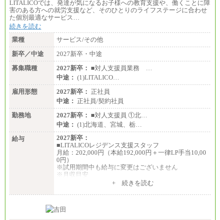
LITALICOでは、発達が気になるお子様への教育支援や、働くことに障
害のある方への就労支援など、そのひとりのライフステージに合わせ
た個別最適なサービス…
続きを読む
業種
サービス/その他
新卒／中途
2027新卒・中途
募集職種
2027新卒：
■対人支援員業務 …
中途：
(1)LITALICO…
雇用形態
2027新卒：
正社員
中途：
正社員/契約社員
勤務地
2027新卒：
■対人支援員 ①北…
中途：
(1)北海道、宮城、栃…
2027新卒：
給与
■LITALICOレジデンス支援スタッフ
月給：202,000円（本給192,000円＋一律LP手当10,00
0円）
※試用期間中も給与に変更はございません
※月収目安
月給：202,000円
+ 続きを読む
夜勤手当：28,000円（月4回）※1回7,000円、実際の
夜勤回数により変動
東京都居住支援特別手当：20,000円（※支給期間・
条件あり）
---