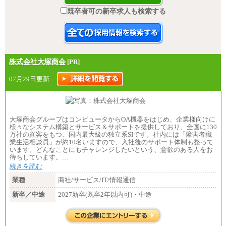
既卒者可の新卒求人も検索する
株式会社大塚商会
[PR]
07月29日更新
大塚商会グループはコンピュータからOA機器をはじめ、企業様向けに
様々なシステム構築とサービス＆サポートを提供しており、全国に130
万社の顧客をもつ、国内最大級の独立系SIです。社内には「障害者職
業生活相談員」が約10名いますので、入社後のサポート体制も整って
います。どんなことにもチャレンジしたいという、意欲のある人をお
待ちしています。…
続きを読む
業種
商社/サービス/IT/情報通信
新卒／中途
2027新卒(既卒2年以内可)・中途