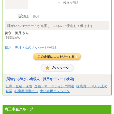
+ 続きを読む
※4…25,000円、※5…23,000円）
・試用期間中も給与変更なし
◆正社員/基幹職
〈東京・神奈川〉月給219,000 円～ 〈大阪・兵庫〉
月給209,000 円～
障がいへのサポートが充実しているので安心して働けます。
〈愛知〉月給194,500 円～ 〈福岡〉月給185,000 円～
・一律地域手当なし
徳永 美月 さん
・試用期間中も給与変更なし
下肢障がい
◆契約社員
月給187,500円～(※1)、184,000円～(※2)、180,500円
徳永 美月さんのメッセージを読む
～(※3)、170,500～(※4)、168,000円～（※5）
※1…東京都、埼玉県、千葉県、神奈川県
※2…大阪府、京都府、兵庫県、滋賀県
※3…愛知県、静岡県
※4…北海道、宮城県、栃木県、群馬県、長野県、新
潟県、富山県、石川県、岡山県、広島県、山口県、
香川県、福岡県
[関連する障がい者求人・採用キーワード検索]
※5…青森県、鳥取県、島根県、愛媛県、高知県、大
分県、長崎県、熊本県、宮崎県、鹿児島県、沖縄
証券・金融・保険
企画・マーケティング関連
従業員1,000人以上の
県、福島県、山形県
企業
心臓機能障がい
車いす用エレベータ
◆パート・アルバイト
時給制：最低時給額 1,050円～ ※勤務地により異な
る。
商工中金グループ
【エアサーブ】