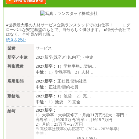
●世界最大級の人材サービス企業ランスタッドでのお仕事！ ∟グ
ローバルな安定基盤のもとで、自分らしく働けます。 ●特例子会社で
はなく、全社員が同じ職…
続きを読む
業種
サービス
新卒／中途
2027新卒(既卒3年以内可)・中途
募集職種
2027新卒：
1）労務事務…契約…
中途：
1）労務事務 2）人材…
雇用形態
2027新卒：
正社員/契約社員
中途：
正社員/契約社員
勤務地
2027新卒：
1）池袋 2）完…
中途：
1）池袋 2) 完全…
2027新卒：
給与
1）大学卒・大学院修了：月給21万円/短大・専門・
高専卒：月給20.5万円/高卒：月給19.7万円
2）月給：21万円～27万円
※高校卒は既卒のみ応募可（2024～2026年卒）
中途：
1）月給：21万円～25万円
+ 続きを読む