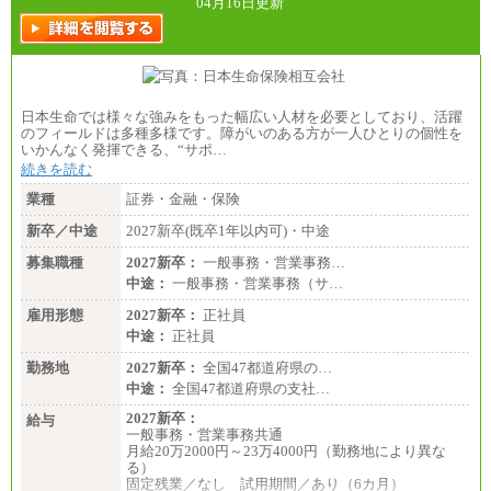
04月16日更新
日本生命では様々な強みをもった幅広い人材を必要としており、活躍
のフィールドは多種多様です。障がいのある方が一人ひとりの個性を
いかんなく発揮できる、“サポ…
続きを読む
業種
証券・金融・保険
新卒／中途
2027新卒(既卒1年以内可)・中途
募集職種
2027新卒：
一般事務・営業事務…
中途：
一般事務・営業事務（サ…
雇用形態
2027新卒：
正社員
中途：
正社員
勤務地
2027新卒：
全国47都道府県の…
中途：
全国47都道府県の支社…
2027新卒：
給与
一般事務・営業事務共通
月給20万2000円～23万4000円（勤務地により異な
る）
固定残業／なし 試用期間／あり（6カ月）