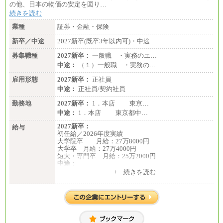
の他、日本の物価の安定を図り…
続きを読む
業種
証券・金融・保険
新卒／中途
2027新卒(既卒3年以内可)・中途
募集職種
2027新卒：
一般職 ・実務のエ…
中途：
（１）一般職 ・実務の…
雇用形態
2027新卒：
正社員
中途：
正社員/契約社員
勤務地
2027新卒：
1．本店 東京…
中途：
1．本店 東京都中…
2027新卒：
給与
初任給／2026年度実績
大学院卒 月給：27万8000円
大学卒 月給：27万4000円
短大・専門卒 月給：25万2000円
中途：
（１）（２）共通
+ 続きを読む
月給：24万0000円～34万8420円
※職務経験等を考慮し決定いたします。
※試用期間中も給与に変更はございません