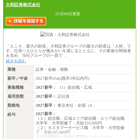
・月給には一律地域手当を含んだ金額を表示
大和証券株式会社
（一律地域手当：※1…36,000円、※2…33,000円、
※3…28,000円、※4…25,000円、※5…23,000円）
05月09日更新
・試用期間中も給与変更なし
●基幹職（地域限定社員）
・大学・院卒／月給185,000 円～219,000 円 ※勤務地
により異なる。
〈東京・神奈川〉219,000 円
「人こそ、最大の財産」大和証券グループの最大の財産は「人材」で
〈大阪・兵庫〉209,000 円
す。社員一人ひとりが働きがいを感じるとともに、その家族や関係者
〈愛知〉194,500 円 〈福岡〉1
を含め、当社グループの一員で…
85,000 円
続きを読む
・専門・短大卒／月給185,000 円～210,000 円 ※勤務
業種
証券・金融・保険
地により異なる。
〈東京・神奈川〉210,000 円
新卒／中途
2027新卒のみ(既卒3年以内可)
〈大阪・兵庫〉200,000 円
募集職種
〈愛知〉194,500 円 〈福
2027新卒：
（1）総合職・広域…
岡〉185,000円
雇用形態
2027新卒：
正社員
※基本給のみ（地域手当なし）
勤務地
2027新卒：
東京本社・全国（4…
※試用期間中も給与変更なし
中途：
2027新卒：
給与
【阪急交通社】
（１）総合職・広域エリア総合職・エリア総合職
◆正社員/総合職
大学卒・大学院修了：月給310,000円
月給250,000円～(※1)、247,000円～(※2)、242,000円
（２）カスタマーサービス職 大学卒・大学院修
～(※3)、239,000円～(※4)、237,000円～（※5）
了：月給265,000円
・月給は一律地域手当を含んだ金額を表示
※試用期間中も給与に変更はございません
（※1…36,000円、※2…33,000円、※3…28,000円、