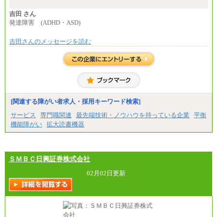
計：250,000円
吉田 さん
■その他職種共通
発達障害 (ADHD・ASD)
月給：25万3,400円～
※固定残業代20時間分を手当に含む(33,900円～)
吉田さんのメッセージを読む
※20時間を超過した場合は別途支給
※試用期間中も給与に変更はございません
中途：
(1)(2)月給：25万3400円～28万5900円
※固定残業代20時間分を手当に含む(33,900円～38,20
0円)
※20時間を超過した場合は別途支給
※試用期間中も給与に変更はございません
[関連する障がい者求人・採用キーワード検索]
サービス
専門職関連
最先端技術・ノウハウを持っている企業
平衡
機能障がい
拡大読書機器
ＳＭＢＣ日興証券株式会社
02月02日更新