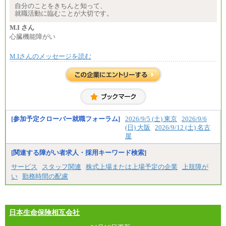
※試用期間中も給与に変更はございません
自分のことをきちんと知って、
就職活動に臨むことが大切です。
M.I さん
心臓機能障がい
M.Iさんのメッセージを読む
[参加予定クローバー就職フォーラム]
2026/9/5 (土) 東京
2026/9/6
(日) 大阪
2026/9/12 (土) 名古
屋
[関連する障がい者求人・採用キーワード検索]
サービス
スタッフ関連
株式上場または上場予定の企業
上肢障が
い
勤務時間の配慮
日本生命保険相互会社