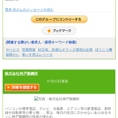
■(株)JTBビジネストラベルソリューションズ
貫井 光さんのメッセージを読む
総合職 月給220,000～230,000円＋地域間調整給
エリア総合職 月給206,000円～214,000＋地域間調
整給
※詳細はJTBキャリアサイトよりご確認ください。
■(株)JTBコミュニケーションデザイン
総合職 月給230,000円
みなし残業手当：20,000円（一律支給）※みなし
残業手当の残業時間は10.43時間。
[関連する障がい者求人・採用キーワード検索]
※超過勤務手当：みなし残業時間を超える残業時
サービス
営業関連
好立地、快適なオフィス環境の企業
ぼうこう機
間に応じて、時間外手当等を支給。
能障がい
車いす用エレベータ
エリアサポート職 月給188,000円
※超過勤務手当：残業時間については全額時間外
手当を支給。
株式会社神戸製鋼所
■（株）JTBグローバルマーケティング＆トラベル
総合職 月給242,000円＋地域間調整給
訪日事業職 月給202,000～227,000円＋地域間調整
07月22日更新
給
※詳細はJTBキャリアサイトよりご確認ください。
■(株)JTBビジネストランスフォーム
総合職 月給205,000～225,000円＋地域間調整給
エリア総合職 月給185,000円＋地域間調整給
パソコンや携帯電話、テレビ、冷蔵庫、エアコン等の家電製品、新幹
※詳細はJTBキャリアサイトよりご確認ください。
線や自動車等の乗り物……実は、毎日の生活に欠かせないあらゆるモ
ノに神戸製鋼所の技術が使われ…
■(株)JTBデータサービス ※2027年新卒募集終了