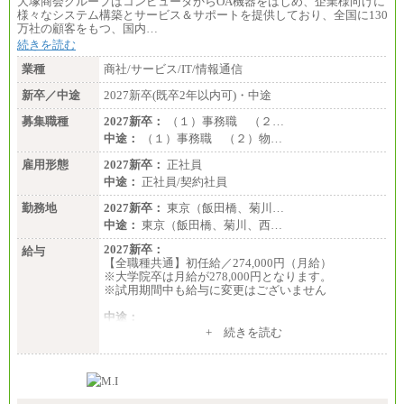
大塚商会グループはコンピュータからOA機器をはじめ、企業様向けに
様々なシステム構築とサービス＆サポートを提供しており、全国に130
万社の顧客をもつ、国内…
続きを読む
業種
商社/サービス/IT/情報通信
新卒／中途
2027新卒(既卒2年以内可)・中途
募集職種
2027新卒：
（１）事務職 （２…
中途：
（１）事務職 （２）物…
雇用形態
2027新卒：
正社員
中途：
正社員/契約社員
勤務地
2027新卒：
東京（飯田橋、菊川…
中途：
東京（飯田橋、菊川、西…
2027新卒：
給与
【全職種共通】初任給／274,000円（月給）
※大学院卒は月給が278,000円となります。
※試用期間中も給与に変更はございません
中途：
（１）～（４）274,000円（月給）～
+ 続きを読む
（５）235,000円（月給）～
※経験・年齢などを考慮のうえ、当社規程により優
遇します。
※業務内容・勤務形態に応じて、上記給与の範囲内
でご相談をさせていただく事があります