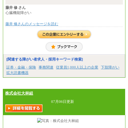
四年制大学・大学院卒 月給26.8万円
短大・専門卒 月給24.0万円
藤井 修 さん
心臓機能障がい
※上記は2027年新卒の支給予定額
藤井 修さんのメッセージを読む
※上記全てのコースにおいて、退職金前払給：一律3.
7万円を含む
※試用期間中も給与に変更はございません
中途：
■総合コース＜オープン採用（全国型）＞
大学院卒 月給35.3万円、四年制大学卒 月給33.7万
円
[関連する障がい者求人・採用キーワード検索]
■総合コース＜オープン採用（地域型）＞
大学院卒 月給33.3万円、四年制大学卒 月給31.7万
証券・金融・保険
事務関連
従業員1,000人以上の企業
下肢障がい
円
拡大読書機器
■事務コース
四年制大学・大学院卒 月給26.8万円
短大・専門卒 月給24.0万円
株式会社大林組
※上記全てのコースにおいて、退職金前払給：一律3.
7万円を含む
07月06日更新
※試用期間中も給与に変更はございません
上記の新卒給与を下限に、これまでの経験・スキル
を考慮し、当社規定に従って決定いたします。