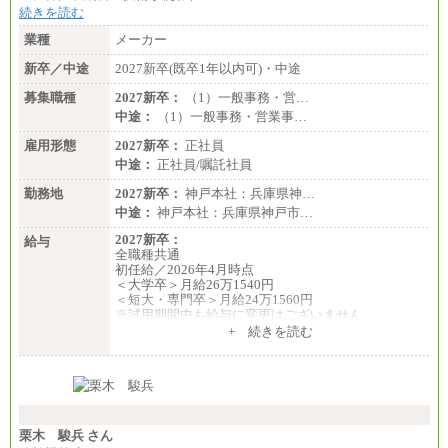
総合職 月給186,000～194,000円＋地域手当
続きを読む
※詳細はJTBキャリアサイトよりご確認ください。
業種
メーカー
■I&Jデジタルイノベーション(株)
新卒／中途
2027新卒(既卒1年以内可)・中途
総合職 月給224,500～242,600円＋地域手当
※詳細はJTBキャリアサイトよりご確認ください。
募集職種
2027新卒：
（1）一般事務・営…
＜有期社員コース＞
中途：
（1）一般事務・営業事…
■(株)JTBビジネストランスフォーム
雇用形態
有期契約職 月給185,000～195,000円
2027新卒：
正社員
※詳細はJTBキャリアサイトよりご確認ください。
中途：
正社員/嘱託社員
■(株)JTBパブリッシング ※2027年新卒募集終了
勤務地
2027新卒：
神戸本社：兵庫県神…
総合職 月給241,000円
中途：
神戸本社：兵庫県神戸市…
中途：
①月給227,000円以上
2027新卒：
給与
②月給212,000円以上
全職種共通
③月給172,500円以上
初任給／2026年4月時点
④月給23万円～37万円
＜大学卒＞月給26万1540円
⑤月給20万円～25万円
＜短大・専門卒＞月給24万1560円
⑥月給33万円～48万円
※試用期間中も給与に変更はございません
⑦月給271,000円以上
中途：
+ 続きを読む
⑧～⑮月給200,000円〜月給400,000円
全職種共通
⑯月給185,000円以上
月給24万円～
⑰月給237,000円以上
※入社時の年齢等によって異なります。
⑱月給212,000円以上
※試用期間中も給与に変更はございません
⑲東京：月給202,000 円以上 、京都：月給193,000 円
以上
⑳月給205,000円以上
栗木 駿兵 さん
㉑月給185,000 円以上