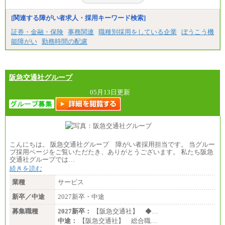
[関連する障がい者求人・採用キーワード検索]
証券・金融・保険
事務関連
職種別採用をしている企業
ぼうこう機
能障がい
勤務時間の配慮
阪急交通社グループ
05月13日更新
こんにちは。 阪急交通社グループ 障がい者採用担当です。 当グルー
プ採用ページをご覧いただたき、ありがとうございます。 私たち阪急
交通社グループでは…
続きを読む
業種
サービス
新卒／中途
2027新卒・中途
募集職種
2027新卒：
【阪急交通社】 ◆…
中途：
【阪急交通社】 総合職…