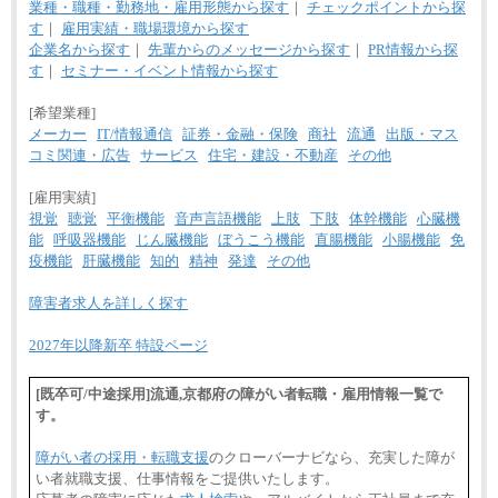
業種・職種・勤務地・雇用形態から探す
｜
チェックポイントから探
す
｜
雇用実績・職場環境から探す
企業名から探す
｜
先輩からのメッセージから探す
｜
PR情報から探
す
｜
セミナー・イベント情報から探す
[希望業種]
メーカー
IT/情報通信
証券・金融・保険
商社
流通
出版・マス
コミ関連・広告
サービス
住宅・建設・不動産
その他
[雇用実績]
視覚
聴覚
平衡機能
音声言語機能
上肢
下肢
体幹機能
心臓機
能
呼吸器機能
じん臓機能
ぼうこう機能
直腸機能
小腸機能
免
疫機能
肝臓機能
知的
精神
発達
その他
障害者求人を詳しく探す
2027年以降新卒 特設ページ
[既卒可/中途採用]流通,京都府の障がい者転職・雇用情報一覧で
す。
障がい者の採用・転職支援
のクローバーナビなら、充実した障が
い者就職支援、仕事情報をご提供いたします。