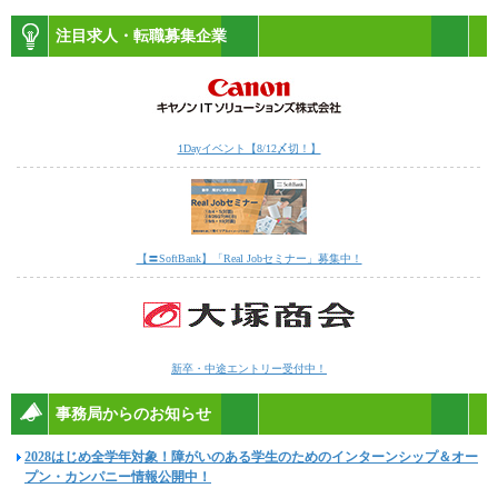
注目求人・転職募集企業
1Dayイベント【8/12〆切！】
【〓SoftBank】「Real Jobセミナー」募集中！
新卒・中途エントリー受付中！
事務局からのお知らせ
2028はじめ全学年対象！障がいのある学生のためのインターンシップ＆オー
プン・カンパニー情報公開中！