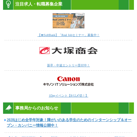
注目求人・転職募集企業
【〓SoftBank】「Real Jobセミナー」募集中！
新卒・中途エントリー受付中！
1Dayイベント【8/12〆切！】
事務局からのお知らせ
2028はじめ全学年対象！障がいのある学生のためのインターンシップ＆オー
プン・カンパニー情報公開中！