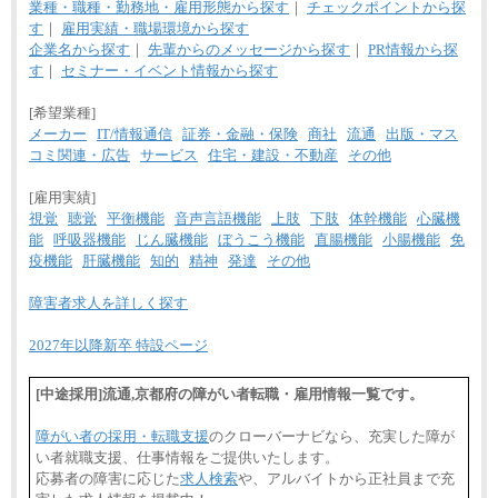
業種・職種・勤務地・雇用形態から探す
｜
チェックポイントから探
す
｜
雇用実績・職場環境から探す
企業名から探す
｜
先輩からのメッセージから探す
｜
PR情報から探
す
｜
セミナー・イベント情報から探す
[希望業種]
メーカー
IT/情報通信
証券・金融・保険
商社
流通
出版・マス
コミ関連・広告
サービス
住宅・建設・不動産
その他
[雇用実績]
視覚
聴覚
平衡機能
音声言語機能
上肢
下肢
体幹機能
心臓機
能
呼吸器機能
じん臓機能
ぼうこう機能
直腸機能
小腸機能
免
疫機能
肝臓機能
知的
精神
発達
その他
障害者求人を詳しく探す
2027年以降新卒 特設ページ
[中途採用]流通,京都府の障がい者転職・雇用情報一覧です。
障がい者の採用・転職支援
のクローバーナビなら、充実した障が
い者就職支援、仕事情報をご提供いたします。
応募者の障害に応じた
求人検索
や、アルバイトから正社員まで充