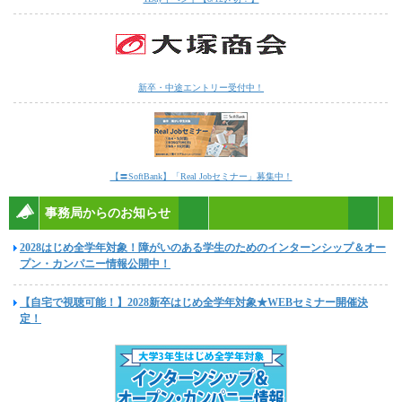
新卒・中途エントリー受付中！
【〓SoftBank】「Real Jobセミナー」募集中！
事務局からのお知らせ
2028はじめ全学年対象！障がいのある学生のためのインターンシップ＆オー
プン・カンパニー情報公開中！
【自宅で視聴可能！】2028新卒はじめ全学年対象★WEBセミナー開催決
定！