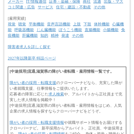
メーカー
IT/情報通信
証券・金融・保険
商社
流通
出版・マス
コミ関連・広告
サービス
住宅・建設・不動産
その他
[雇用実績]
視覚
聴覚
平衡機能
音声言語機能
上肢
下肢
体幹機能
心臓機
能
呼吸器機能
じん臓機能
ぼうこう機能
直腸機能
小腸機能
免
疫機能
肝臓機能
知的
精神
発達
その他
障害者求人を詳しく探す
2027年以降新卒 特設ページ
[中途採用]流通,滋賀県の障がい者転職・雇用情報一覧です。
障がい者の採用・転職支援
のクローバーナビなら、充実した障が
い者就職支援、仕事情報をご提供いたします。
応募者の障害に応じた
求人検索
や、アルバイトから正社員まで充
実した求人情報を掲載中！
[中途採用]流通,滋賀県の障がい者転職・雇用情報をはじめ、人気
企業の求人情報を探すならクローバーナビをどうぞ。
障がい者の採用・転職支援情報
や就職サポート情報をお届けする
クローバーナビ。 新卒採用からアルバイト、正社員、中途採用ま
で、
障がい者の採用・転職情報
をご紹介。 身体・視覚・聴覚など