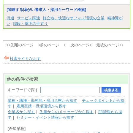
[関連する障がい者求人・採用キーワード検索]
流通
サービス関連
好立地、快適なオフィス環境の企業
精神障が
い
階段・廊下の手すり
<<先頭のページ
<前のページ
1
次のページ>
最後のページ>>
検索をやりなおす
他の条件で検索
キーワードで探す
業種・職種・勤務地・雇用形態から探す
｜
チェックポイントから探
す
｜
雇用実績・職場環境から探す
企業名から探す
｜
先輩からのメッセージから探す
｜
PR情報から探
す
｜
セミナー・イベント情報から探す
[希望業種]