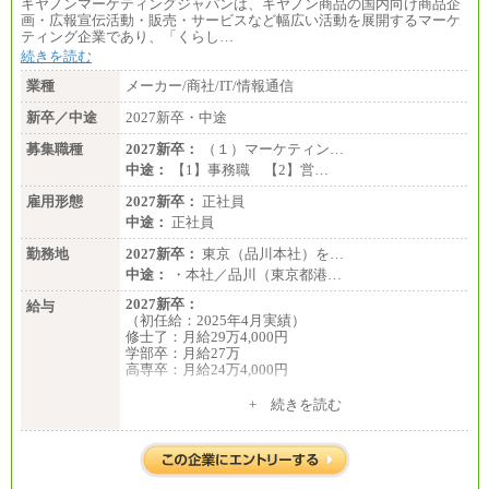
キヤノンマーケティングジャパンは、キヤノン商品の国内向け商品企
画・広報宣伝活動・販売・サービスなど幅広い活動を展開するマーケ
ティング企業であり、「くらし…
続きを読む
業種
メーカー/商社/IT/情報通信
新卒／中途
2027新卒・中途
募集職種
2027新卒：
（１）マーケティン…
中途：
【1】事務職 【2】営…
雇用形態
2027新卒：
正社員
中途：
正社員
勤務地
2027新卒：
東京（品川本社）を…
中途：
・本社／品川（東京都港…
2027新卒：
給与
（初任給：2025年4月実績）
修士了：月給29万4,000円
学部卒：月給27万
高専卒：月給24万4,000円
+ 続きを読む
中途：
月給 250,000円～350,000円
想定年収 420万円～600万円
入社時の処遇（基本給・賞与）は経験・スキルを考
慮の上、当社規程に従い決定いたします。