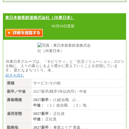
※全コース共通※ 能力・経験・勤務地などにより
※拠点型職員、特定職員の給与は、生活の拠点が定
異なります
まることによるメリットおよび地域ごとの生計費な
※試用期間中も給与に変更はございません。
どの地域差指数を勘案して拠点ごとに定めていま
す。
東日本旅客鉄道株式会社（JR東日本）
中途：
全職種共通
08月04日更新
月給制
226,600円～390,100円（勤務地域等により異なりま
す）
・ご経験やスキルを考慮し、選考の中で決定いたし
ます。
・試用期間中も同額支給します。
JR東日本グループは、「モビリティ」と「生活ソリューション」の2つ
を軸に、人々の暮らしをより豊かに変えていくことを目指していま
す。 新たなまちづくり、未…
続きを読む
業種
サービス/その他
新卒／中途
2027新卒(既卒3年以内可)・中途
募集職種
2027新卒：
(1)総合職 (2…
中途：
（１）総合職 （２）地…
雇用形態
2027新卒：
正社員
中途：
正社員
勤務地
2027新卒：
事業エリア 青森、…