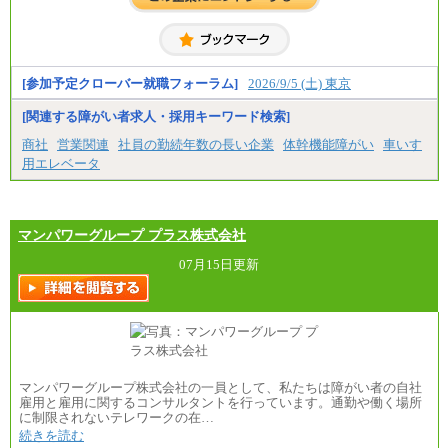
より決定します。
具体的な金額は採用選考合格後に採用内定通知時に
お伝えします。
[参加予定クローバー就職フォーラム]
2026/9/5 (土) 東京
[関連する障がい者求人・採用キーワード検索]
商社
営業関連
社員の勤続年数の長い企業
体幹機能障がい
車いす
用エレベータ
マンパワーグループ プラス株式会社
07月15日更新
マンパワーグループ株式会社の一員として、私たちは障がい者の自社
雇用と雇用に関するコンサルタントを行っています。通勤や働く場所
に制限されないテレワークの在…
続きを読む