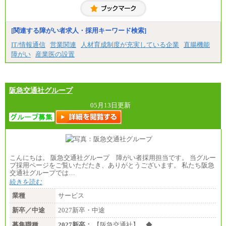
経験・スキルによっては、記載額を超える場合もあ
ります。
※試用期間中も給与に変更はございません。
[関連する障がい者求人・採用キーワード検索]
IT/情報通信
営業関連
人材育成制度が充実している企業
直腸機能
障がい
産業医の設置
阪急交通社グループ
05月13日更新
こんにちは。 阪急交通社グループ 障がい者採用担当です。 当グルー
プ採用ページをご覧いただたき、ありがとうございます。 私たち阪急
交通社グループでは…
続きを読む
業種
サービス
新卒／中途
2027新卒・中途
募集職種
2027新卒：
【阪急交通社】 ◆…