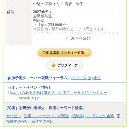
中途：
事業エリア 青森、岩手…
2027新卒：
給与
全職種共通
初任給
（月給）254,000円～
※居住地、最終学歴などにより異なります。
※この他に、該当する場合は各種手当が支給されま
す。
+ 続きを読む
※試用期間中も給与に変更はございません。
中途：
全職種共通
初任給／月給263,000円～
※居住地、年齢により異なります。
※この他に、該当する場合は各種手当が支給されま
す。
※試用期間中も給与に変更はございません
[参加予定クローバー就職フォーラム]
2026/9/5 (土) 東京
[セミナー・イベント情報]
・
障がいのある方向け働き方・活躍フィールド紹介セミナー
2026/9/10 (木）
[関連する障がい者求人・採用キーワード検索]
サービス
企画・マーケティング関連
従業員1,000人以上の企業
平
衡機能障がい
筆談での対応