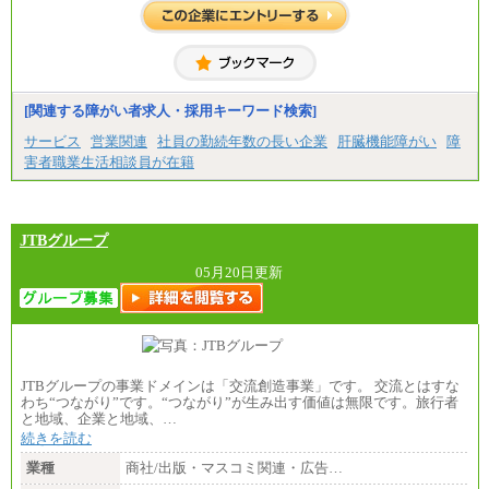
[関連する障がい者求人・採用キーワード検索]
サービス
営業関連
社員の勤続年数の長い企業
肝臓機能障がい
障
害者職業生活相談員が在籍
JTBグループ
05月20日更新
JTBグループの事業ドメインは「交流創造事業」です。 交流とはすな
わち“つながり”です。“つながり”が生み出す価値は無限です。旅行者
と地域、企業と地域、…
続きを読む
業種
商社/出版・マスコミ関連・広告…