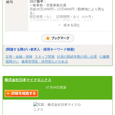
2027新卒：
給与
一般事務・営業事務共通
月給20万2000円～23万4000円（勤務地により異な
る）
固定残業／なし 試用期間／あり（6カ月）
※試用期間中も給与に変更はございません
中途：
+ 続きを読む
一般事務・営業事務共通
月給20万2000円～23万4000円（勤務地により異な
る）
固定残業／なし 試用期間／あり（6か月）
※試用期間中も給与に変更はございません。
[関連する障がい者求人・採用キーワード検索]
証券・金融・保険
スタッフ関連
社員の勤続年数の長い企業
心臓機
能障がい
健康管理室・休憩室などがある
株式会社日本マイクロニクス
07月09日更新