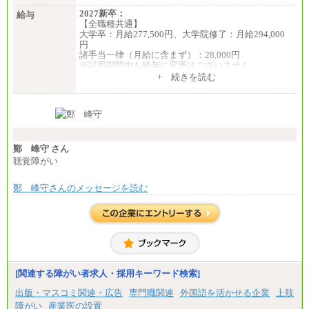
・月給は一律地域手当を含んだ金額を表示
2027新卒：
給与
（※1…36,000円、※2…33,000円、※3…28,000円、
【全職種共通】
※4…25,000円、※5…23,000円）
大学卒：月給277,500円、大学院修了：月給294,000
・試用期間中も給与変更なし
円
諸手当一律（月給に含まず）：28,000円
◆正社員/基幹職
※試用期間中も給与に変更はございません
〈東京・神奈川〉月給219,000 円～ 〈大阪・兵庫〉
中途：
+ 続きを読む
月給209,000 円～
【全職種共通】
〈愛知〉月給194,500 円～ 〈福岡〉月給185,000 円～
月給370,000円～
・一律地域手当なし
※経験・能力等を考慮の上、当社規定により決定し
・試用期間中も給与変更なし
ます。
※試用期間中も給与に変更はございません。
◆契約社員
※想定年収 6,000,000円～（住居費補助、子手当など
月給187,500円～(※1)、184,000円～(※2)、180,500円
の各種手当を含む金額です）
鄭 峰守 さん
～(※3)、170,500～(※4)、168,000円～（※5）
聴覚障がい
※1…東京都、埼玉県、千葉県、神奈川県
※2…大阪府、京都府、兵庫県、滋賀県
鄭 峰守さんのメッセージを読む
※3…愛知県、静岡県
※4…北海道、宮城県、栃木県、群馬県、長野県、新
潟県、富山県、石川県、岡山県、広島県、山口県、
香川県、福岡県
※5…青森県、鳥取県、島根県、愛媛県、高知県、大
分県、長崎県、熊本県、宮崎県、鹿児島県、沖縄
県、福島県、山形県
[関連する障がい者求人・採用キーワード検索]
◆パート・アルバイト
時給制：最低時給額 1,050円～ ※勤務地により異な
出版・マスコミ関連・広告
専門職関連
外国語を活かせる企業
上肢
る。
障がい
産業医の設置