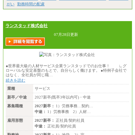
がい
勤務時間の配慮
ランスタッド株式会社
07月28日更新
●世界最大級の人材サービス企業ランスタッドでのお仕事！ ∟グ
ローバルな安定基盤のもとで、自分らしく働けます。 ●特例子会社で
はなく、全社員が同じ職…
続きを読む
業種
サービス
新卒／中途
2027新卒(既卒3年以内可)・中途
募集職種
2027新卒：
1）労務事務…契約…
中途：
1）労務事務 2）人材…
雇用形態
2027新卒：
正社員/契約社員
中途：
正社員/契約社員
勤務地
2027新卒：
1）池袋 2）完…