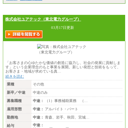
【エアサーブ】
月給223,000円～
・試用期間中も給与変更なし
株式会社ユアテック（東北電力グループ）
03月17日更新
「お客さまの心ゆたかな価値の創造に協力し、社会の発展に貢献しま
す」という企業理念のもと事業を展開。新しい発想と技術をもって、
お客さま・地域が求めている真…
続きを読む
業種
その他
新卒／中途
中途のみ
募集職種
中途：
（1）事務補助業務 （…
雇用形態
中途：
アルバイト・パート
勤務地
中途：
青森、岩手、秋田、宮城…
中途：
給与