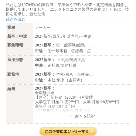
私たちは1970年の創業以来、半導体やFPDの検査・測定機器を開発し
提供してまいりました。 エレクトロニクス製品の進化にとともに、技
術を追求し、新たな価…
続きを読む
業種
メーカー
新卒／中途
2027新卒(既卒3年以内可)・中途
募集職種
2027新卒：
①一般事務(総務、…
中途：
①一般事務 ②総務・広…
雇用形態
2027新卒：
正社員/契約社員
中途：
正社員/契約社員
勤務地
2027新卒：
本社/東京（吉祥寺…
中途：
本社/東京（吉祥寺） …
2027新卒：
給与
全職種共通
【新卒】初任給（2026年4月実績）
大学院了 月給/31万2千円、大卒 月給/28万8千円
高専卒 月給/26万2千円
※試用期間中の給与も同様です
中途：
+ 続きを読む
全職種共通
【中途】月給19万8千円～
※勤務地によって異なります。
※経験やスキルを考慮し、規定により決定します。