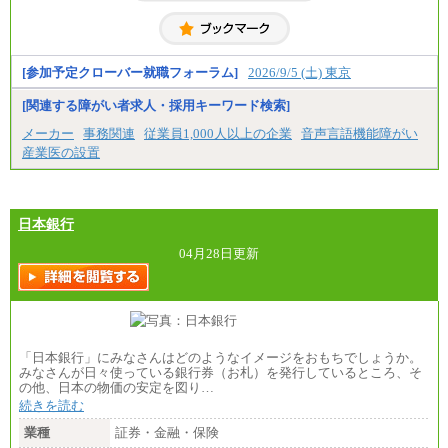
※試用期間中も給与に変更はございません。
[参加予定クローバー就職フォーラム]
2026/9/5 (土) 東京
[関連する障がい者求人・採用キーワード検索]
メーカー
事務関連
従業員1,000人以上の企業
音声言語機能障がい
産業医の設置
日本銀行
04月28日更新
「日本銀行」にみなさんはどのようなイメージをおもちでしょうか。
みなさんが日々使っている銀行券（お札）を発行しているところ、そ
の他、日本の物価の安定を図り…
続きを読む
業種
証券・金融・保険