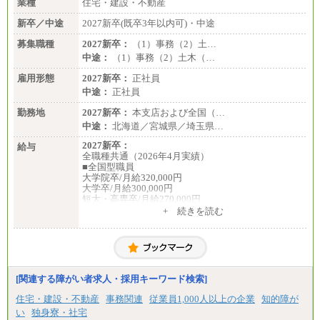
業種
住宅・建設・不動産
■I&Jデジタルイノベーション(株)
新卒／中途
2027新卒(既卒3年以内可)・中途
総合職 月給224,500～242,600円＋地域手当
※詳細はJTBキャリアサイトよりご確認ください。
募集職種
2027新卒：
（1）事務（2）土…
＜有期社員コース＞
中途：
（1）事務（2）土木（…
■(株)JTBビジネストランスフォーム
雇用形態
有期契約職 月給185,000～195,000円
2027新卒：
正社員
※詳細はJTBキャリアサイトよりご確認ください。
中途：
正社員
■(株)JTBパブリッシング ※2027年新卒募集終了
勤務地
2027新卒：
本支店および全国（…
総合職 月給241,000円
中途：
北海道／宮城県／埼玉県…
中途：
①月給227,000円以上
2027新卒：
給与
②月給212,000円以上
全職種共通（2026年4月実績）
③月給172,500円以上
■全国型職員
④月給23万円～37万円
大学院卒/月給320,000円
⑤月給20万円～25万円
大学卒/月給300,000円
⑥月給33万円～48万円
短大・高専卒/月給270,000円
⑦月給271,000円以上
+ 続きを読む
⑧～⑮月給200,000円〜月給400,000円
■拠点型職員※
⑯月給185,000円以上
大学院卒/月給256,000円～288,000円
⑰月給237,000円以上
大学卒/月給240,000円～270,000円
⑱月給212,000円以上
短大・高専卒/月給216,000円～243,000円
⑲東京：月給202,000 円以上 、京都：月給193,000 円
以上
■特定職員※
[関連する障がい者求人・採用キーワード検索]
⑳月給205,000円以上
大学院卒/月給234,000円～263,000円
㉑月給185,000 円以上
大学卒/月給219,000円～246,000円
住宅・建設・不動産
事務関連
従業員1,000人以上の企業
知的障が
㉒月給185,000 円以上
短大・高専卒/月給197,000円～222,000円
い
独身寮・社宅
㉓月給224,500円以上