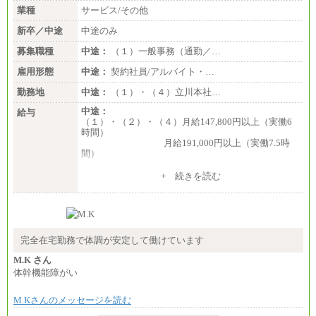
業種
サービス/その他
新卒／中途
中途のみ
募集職種
中途：
（１）一般事務（通勤／…
雇用形態
中途：
契約社員/アルバイト・…
勤務地
中途：
（１）・（４）立川本社…
中途：
給与
（１）・（２）・（４）月給147,800円以上（実働6
時間）
月給191,000円以上（実働7.5時
間）
（３）月給191,000円以上（実働7.5時間）
+ 続きを読む
（５）月給147,800円以上（実働6時間）
-----
時給 1,226円（実働4.5時間）
※基本給に加算して以下手当有（いずれも時
間額換算額）
完全在宅勤務で体調が安定して働けています
・退職金相当手当 37円
・賞与相当手当 127円
M.K さん
合計時給額 1,390円
体幹機能障がい
※全ての求人において試用期間中も給与に変更はご
M.Kさんのメッセージを読む
ざいません。