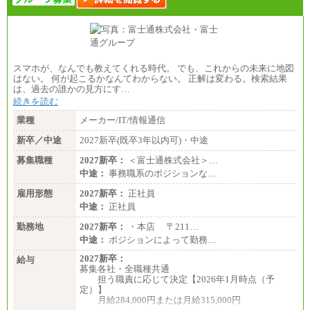
スマホが、なんでも教えてくれる時代。 でも、これからの未来に地図
はない。 何が起こるかなんてわからない。 正解は変わる。検索結果
は、過去の誰かの見方にす…
続きを読む
業種
メーカー/IT/情報通信
新卒／中途
2027新卒(既卒3年以内可)・中途
募集職種
2027新卒：
＜富士通株式会社＞…
中途：
事務職系のポジションな…
雇用形態
2027新卒：
正社員
中途：
正社員
勤務地
2027新卒：
・本店 〒211…
中途：
ポジションによって勤務…
2027新卒：
給与
募集各社・全職種共通
担う職責に応じて決定【2026年1月時点（予
定）】
月給284,000円または月給315,000円