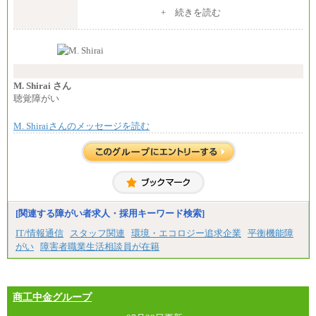
※入社後早期から、自律的な業務遂行が求めら
+ 続きを読む
れる職務を担う方については、月額給与315,000円で
す。
なお、高度なスキルや専門性を持ち、より高
い職責を担う方については、さらに高い金額を個別
に設定します。
※習熟度を上げるための育成が一定期間必要で
上司の指示に基づき職務を遂行する方については、
M. Shirai さん
月額給与284,000円となります。
聴覚障がい
※個別に設定する給与については、選考の過程
で決定していきます。
M. Shiraiさんのメッセージを読む
※上記に加え、所定労働時間外に勤務をした場
合には、時間外勤務手当を支給します。
※試用期間中も給与に変更はございません。
中途：
＜募集各社・全職種共通＞
月給21万円以上～
※試用期間中の給与に変更はありません。
[関連する障がい者求人・採用キーワード検索]
※経験・能力を考慮し、当社規定により決定いたし
IT/情報通信
スタッフ関連
環境・エコロジー追求企業
平衡機能障
ます。
がい
障害者職業生活相談員が在籍
商工中金グループ