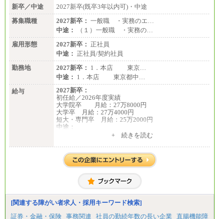
新卒／中途
2027新卒(既卒3年以内可)・中途
募集職種
2027新卒：
一般職 ・実務のエ…
中途：
（１）一般職 ・実務の…
雇用形態
2027新卒：
正社員
中途：
正社員/契約社員
勤務地
2027新卒：
1．本店 東京…
中途：
1．本店 東京都中…
2027新卒：
給与
初任給／2026年度実績
大学院卒 月給：27万8000円
大学卒 月給：27万4000円
短大・専門卒 月給：25万2000円
中途：
（１）（２）共通
+ 続きを読む
月給：24万0000円～34万8420円
※職務経験等を考慮し決定いたします。
※試用期間中も給与に変更はございません
[関連する障がい者求人・採用キーワード検索]
証券・金融・保険
事務関連
社員の勤続年数の長い企業
直腸機能障