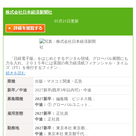
分県、長崎県、熊本県、宮崎県、鹿児島県、沖縄
県、福島県、山形県
・月給には一律地域手当を含んだ金額を表示
株式会社日本経済新聞社
（一律地域手当：※1…36,000円、※2…33,000円、
※3…28,000円、※4…25,000円、※5…23,000円）
05月21日更新
・試用期間中も給与変更なし
●基幹職（地域限定社員）
・大学・院卒／月給185,000 円～219,000 円 ※勤務地
により異なる。
〈東京・神奈川〉219,000 円
〈大阪・兵庫〉209,000 円
「日経電子版」をはじめとするデジタル領域、グローバル展開にも
〈愛知〉194,500 円 〈福岡〉1
力を入れ、２０１５年には英国の有力経済紙フィナンシャル・タイム
85,000 円
ズ（FT）を発行するフィナン…
続きを読む
・専門・短大卒／月給185,000 円～210,000 円 ※勤務
地により異なる。
業種
出版・マスコミ関連・広告
〈東京・神奈川〉210,000 円
〈大阪・兵庫〉200,000 円
新卒／中途
2027新卒(既卒3年以内可)・中途
〈愛知〉194,500 円 〈福
岡〉185,000円
募集職種
2027新卒：
編集職 ビジネス職…
中途：
① グローバルユニット…
※基本給のみ（地域手当なし）
※試用期間中も給与変更なし
雇用形態
2027新卒：
正社員
中途：
中途：
正社員
【阪急交通社】
◆正社員/総合職
勤務地
2027新卒：
東京本社 東京都…
月給250,000円～(※1)、247,000円～(※2)、242,000円
中途：
東京本社 東京都千代…
～(※3)、239,000円～(※4)、237,000円～（※5）