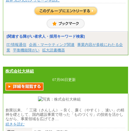
貫井 光さんのメッセージを読む
総合職 月給220,000～230,000円＋地域間調整給
エリア総合職 月給206,000円～214,000＋地域間調
整給
※詳細はJTBキャリアサイトよりご確認ください。
■(株)JTBコミュニケーションデザイン
総合職 月給230,000円
みなし残業手当：20,000円（一律支給）※みなし
残業手当の残業時間は10.43時間。
[関連する障がい者求人・採用キーワード検索]
※超過勤務手当：みなし残業時間を超える残業時
IT/情報通信
企画・マーケティング関連
事業内容が多岐にわたる企
間に応じて、時間外手当等を支給。
業
平衡機能障がい
拡大読書機器
エリアサポート職 月給188,000円
※超過勤務手当：残業時間については全額時間外
手当を支給。
株式会社大林組
■（株）JTBグローバルマーケティング＆トラベル
総合職 月給242,000円＋地域間調整給
訪日事業職 月給202,000～227,000円＋地域間調整
07月06日更新
給
※詳細はJTBキャリアサイトよりご確認ください。
■(株)JTBビジネストランスフォーム
総合職 月給205,000～225,000円＋地域間調整給
エリア総合職 月給185,000円＋地域間調整給
創業以来、「 三箴（さんしん）－良く、廉く（やすく）、速い」の精
※詳細はJTBキャリアサイトよりご確認ください。
神を礎として、国内建設事業で培った「ものづくり」の技術を活かし
ながら、事業領域を広げてき…
■(株)JTBデータサービス ※2027年新卒募集終了
総合職 月給186,000～194,000円＋地域手当
続きを読む
※詳細はJTBキャリアサイトよりご確認ください。