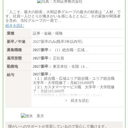
「人こそ、最大の財産」大和証券グループの最大の財産は「人材」で
す。社員一人ひとりが働きがいを感じるとともに、その家族や関係者
を含め、当社グループの一員で…
続きを読む
業種
証券・金融・保険
新卒／中途
2027新卒のみ(既卒3年以内可)
募集職種
2027新卒：
（1）総合職・広域…
雇用形態
2027新卒：
正社員
勤務地
2027新卒：
東京本社・全国（4…
2027新卒：
給与
（１）総合職・広域エリア総合職・エリア総合職
大学卒・大学院修了：月給310,000円
（２）カスタマーサービス職 大学卒・大学院修
了：月給265,000円
※試用期間中も給与に変更はございません
+ 続きを読む
障がいへのサポートが充実しているので安心して働けます。