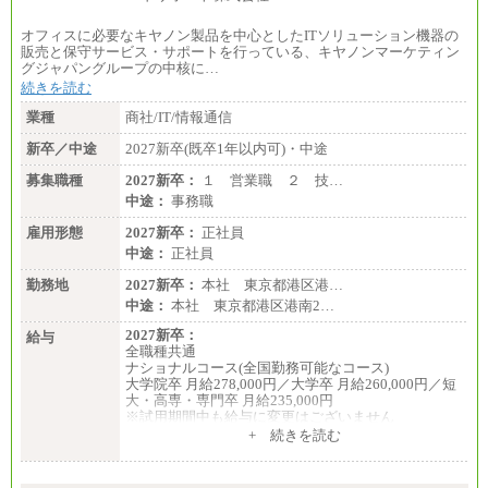
オフィスに必要なキヤノン製品を中心としたITソリューション機器の
販売と保守サービス・サポートを行っている、キヤノンマーケティン
グジャパングループの中核に…
続きを読む
業種
商社/IT/情報通信
新卒／中途
2027新卒(既卒1年以内可)・中途
募集職種
2027新卒：
１ 営業職 ２ 技…
中途：
事務職
雇用形態
2027新卒：
正社員
中途：
正社員
勤務地
2027新卒：
本社 東京都港区港…
中途：
本社 東京都港区港南2…
2027新卒：
給与
全職種共通
ナショナルコース(全国勤務可能なコース)
大学院卒 月給278,000円／大学卒 月給260,000円／短
大・高専・専門卒 月給235,000円
※試用期間中も給与に変更はございません
+ 続きを読む
エリアコース(一定地域であれば移動可能なコース)
大学院卒 月給264,000円／大学卒 月給250,000円／短
大・高専・専門卒 月給225,000円