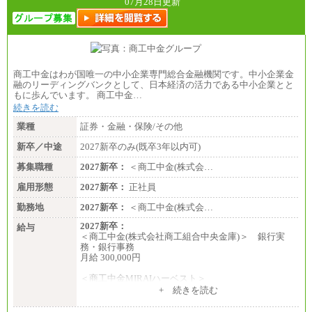
07月28日更新
商工中金はわが国唯一の中小企業専門総合金融機関です。中小企業金
融のリーディングバンクとして、日本経済の活力である中小企業とと
もに歩んでいます。 商工中金…
続きを読む
業種
証券・金融・保険/その他
新卒／中途
2027新卒のみ(既卒3年以内可)
募集職種
2027新卒：
＜商工中金(株式会…
雇用形態
2027新卒：
正社員
勤務地
2027新卒：
＜商工中金(株式会…
2027新卒：
給与
＜商工中金(株式会社商工組合中央金庫)＞ 銀行実
務・銀行事務
月給 300,000円
＜商工中金MIRAIハーベスト＞
月給 230,000円
+ 続きを読む
※試用期間中も給与に変更はございません