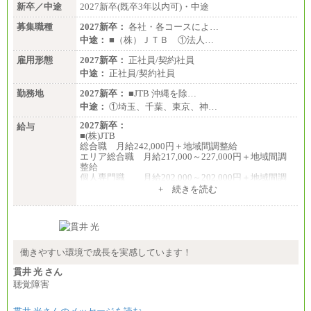
新卒／中途
2027新卒(既卒3年以内可)・中途
募集職種
2027新卒：
各社・各コースによ…
中途：
■（株）ＪＴＢ ①法人…
雇用形態
2027新卒：
正社員/契約社員
中途：
正社員/契約社員
勤務地
2027新卒：
■JTB 沖縄を除…
中途：
①埼玉、千葉、東京、神…
2027新卒：
給与
■(株)JTB
総合職 月給242,000円＋地域間調整給
エリア総合職 月給217,000～227,000円＋地域間調
整給
個人専門職 月給202,000～202,000円＋地域間調
整給
+ 続きを読む
※詳細はJTBキャリアサイトよりご確認ください。
■(株)JTB商事
総合職 月給208,000～235,000円
エリア総合職 月給180,000～205,000円＋地域手当
※詳細はJTBキャリアサイトよりご確認ください。
働きやすい環境で成長を実感しています！
■(株)JTBパブリッシング ※2027年新卒募集終了
貫井 光 さん
総合職 月給271,000円
聴覚障害
■(株)JTBビジネストラベルソリューションズ