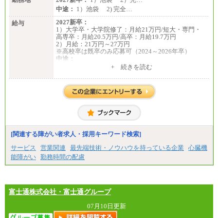
中途：
1）池袋 2) 完全…
2027新卒：
給与
1）大学卒・大学院修了：月給21万円/短大・専門・
高専卒：月給20.5万円/高卒：月給19.7万円
2）月給：21万円～27万円
※高校卒は既卒のみ応募可（2024～2026年卒）
中途：
1）月給：21万円～25万円
+ 続きを読む
2）月給：21万円～27万円
[関連する障がい者求人・採用キーワード検索]
サービス
営業関連
最先端技術・ノウハウを持っている企業
心臓機
能障がい
勤務時間の配慮
富士通株式会社・富士通グループ
07月10日更新