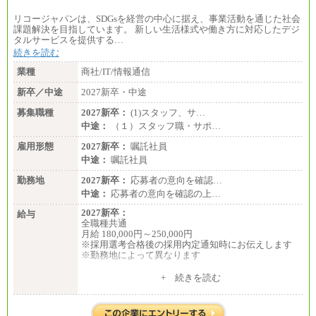
リコージャパンは、SDGsを経営の中心に据え、事業活動を通じた社会
課題解決を目指しています。 新しい生活様式や働き方に対応したデジ
タルサービスを提供する…
続きを読む
業種
商社/IT/情報通信
新卒／中途
2027新卒・中途
募集職種
2027新卒：
(1)スタッフ、サ…
中途：
（１）スタッフ職・サポ…
雇用形態
2027新卒：
嘱託社員
中途：
嘱託社員
勤務地
2027新卒：
応募者の意向を確認…
中途：
応募者の意向を確認の上…
2027新卒：
給与
全職種共通
月給 180,000円～250,000円
※採用選考合格後の採用内定通知時にお伝えします
※勤務地によって異なります
中途：
+ 続きを読む
全職種共通
月給 200,000円～250,000円
入社時の処遇は経験・能力を考慮の上、当社規程に