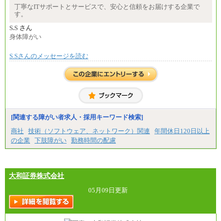
※試用期間中も給与に変更はございません
丁寧なITサポートとサービスで、安心と信頼をお届けする企業で
中途：
す。
月給：250,000円～400,000円
想定年収：4,000,000円～6,000,000円
S.S さん
※試用期間中も給与に変更はございません。
身体障がい
S.Sさんのメッセージを読む
[関連する障がい者求人・採用キーワード検索]
商社
技術（ソフトウェア、ネットワーク）関連
年間休日120日以上
の企業
下肢障がい
勤務時間の配慮
大和証券株式会社
05月09日更新