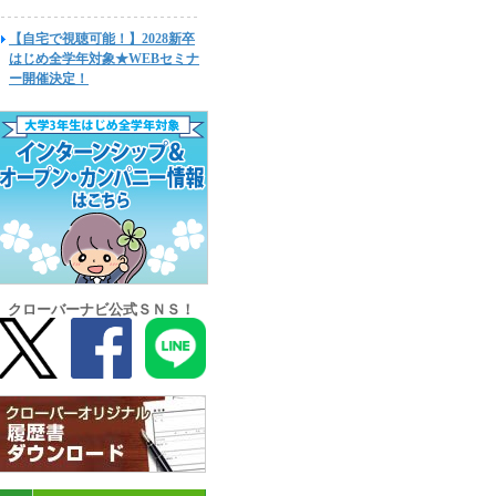
【自宅で視聴可能！】2028新卒
はじめ全学年対象★WEBセミナ
ー開催決定！
クローバーナビ公式ＳＮＳ！