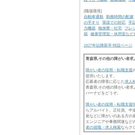
[職場環境]
自動車通勤
勤務時間の配慮
の手すり
筆談での対応
手
力機器
独身寮・社宅
フレ
籍
健康管理室・休憩室など
2027年以降新卒 特設ページ
青森県,その他の障がい者求
障がい者の採用・転職支援
提供いたします。
応募者の障害に応じた
求人
青森県,その他の障がい者
バーナビをどうぞ。
障がい者の採用・転職支援
らアルバイト、正社員、中
覚などに障がいのある方の雇
エンジニアや事務関連など
者の就職・求人検索
ならク