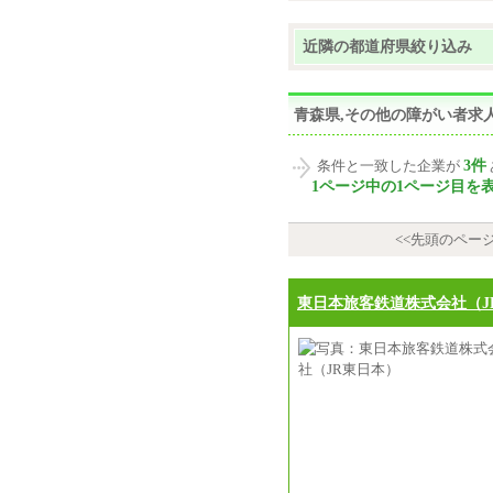
近隣の都道府県絞り込み
青森県,その他の障がい者求
3件
条件と一致した企業が
1ページ中の1ページ目を
<<先頭のペー
東日本旅客鉄道株式会社（J