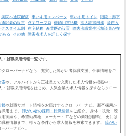
⑳月給205,000円以上
㉑月給185,000 円以上
㉒月給185,000 円以上
㉓月給224,500円以上
病院へ通院配慮
車いす用エレベータ
車いす用トイレ
階段・廊下
※全コース共通※ 能力・経験・勤務地など
話通訳者の設置
点字ワープロ
難聴用電話機
拡大読書機器
音声入
により異なります
※試用期間中も給与に変更はございません。
ックスタイム制
在宅勤務
産業医の設置
障害者職業生活相談員が在
がある
その他
障害者求人を詳しく探す
人・就職採用情報一覧です。
のクローバーナビなら、充実した障がい者就職支援、仕事情報をご
検索
や、アルバイトから正社員まで充実した求人情報を掲載中！
求人・就職採用情報をはじめ、人気企業の求人情報を探すならクロー
情報
や就職サポート情報をお届けするクローバーナビ。 新卒採用か
途採用まで、
障がい者の採用・転職情報
をご紹介。 身体・視覚・聴
用実績や、希望勤務地、メーカー・ ITなどの業種別情報、 更には
の職種情報まで、様々な条件から求人情報を検索できます。
障がい
ローバーナビへ。