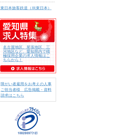
東日本旅客鉄道（JR東日本）
名古屋地区、尾張地区、三
河地区など、愛知県内で積
極採用企業の求人情報はこ
ちらから！
障がい者雇用をお考えの人事
ご担当者様 広告掲載・資料
請求はこちら