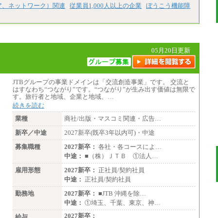
ア、ネットワーク）関連
従業員1,000人以上の企業
ぼうこう機能障
05月20日更新
JTBグループの事業ドメインは「交流創造事業」です。 交流と
はすなわち“つながり”です。“つながり”が生み出す価値は無限で
す。旅行者と地域、企業と地域、…
続きを読む
業種
商社/出版・マスコミ関連・広告…
新卒／中途
2027新卒(既卒3年以内可)・中途
募集職種
2027新卒：
各社・各コースによ…
中途：
■（株）ＪＴＢ ①法人…
雇用形態
2027新卒：
正社員/契約社員
中途：
正社員/契約社員
勤務地
2027新卒：
■JTB 沖縄を除…
中途：
①埼玉、千葉、東京、神…
2027新卒：
給与