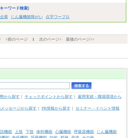
キーワード検索]
■I&Jデジタルイノベーション(株)
総合職 月給224,500～242,600円＋地域手当
企業
じん臓機能障がい
点字ワープロ
※詳細はJTBキャリアサイトよりご確認くだ
さい。
＜有期社員コース＞
■(株)JTBビジネストランスフォーム
ジ
<前のページ
1
次のページ>
最後のページ>>
有期契約職 月給185,000～195,000円
※詳細はJTBキャリアサイトよりご確認くだ
さい。
■(株)JTBパブリッシング ※2027年新卒募集
終了
総合職 月給241,000円
中途：
①月給227,000円以上
②月給212,000円以上
③月給172,500円以上
④月給23万円～37万円
態から探す
｜
チェックポイントから探す
｜
雇用実績・職場環境から
⑤月給20万円～25万円
⑥月給33万円～48万円
⑦月給271,000円以上
のメッセージから探す
｜
PR情報から探す
｜
セミナー・イベント情報
⑧～⑮月給200,000円〜月給400,000円
⑯月給185,000円以上
⑰月給237,000円以上
⑱月給212,000円以上
⑲東京：月給202,000 円以上 、京都：月給19
語機能
上肢
下肢
体幹機能
心臓機能
呼吸器機能
じん臓機能
3,000 円以上
腸機能
免疫機能
肝臓機能
知的
精神
発達
その他