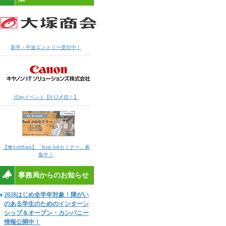
新卒・中途エントリー受付中！
1Dayイベント【8/12〆切！】
【〓SoftBank】「Real Jobセミナー」募
集中！
事務局からのお知らせ
2028はじめ全学年対象！障がい
のある学生のためのインターン
シップ＆オープン・カンパニー
情報公開中！