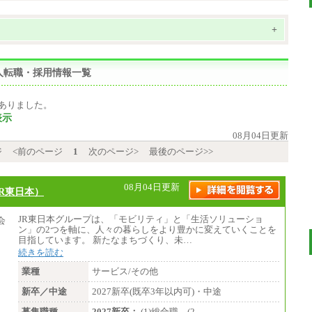
+
人転職・採用情報一覧
ありました。
表示
08月04日更新
ジ
<前のページ
1
次のページ>
最後のページ>>
08月04日更新
R東日本）
JR東日本グループは、「モビリティ」と「生活ソリューショ
ン」の2つを軸に、人々の暮らしをより豊かに変えていくことを
目指しています。 新たなまちづくり、未…
続きを読む
業種
サービス/その他
新卒／中途
2027新卒(既卒3年以内可)・中途
募集職種
2027新卒：
(1)総合職 (2…