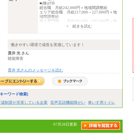
■(株)JTB
総合職 月給242,000円＋地域間調整給
エリア総合職 月給217,000～227,000円＋地
域間調整給
個人専門職 月給202,000～202,000円＋地
域間調整給
+ 続きを読む
※詳細はJTBキャリアサイトよりご確認くだ
さい。
■(株)JTB商事
働きやすい環境で成長を実感しています！
総合職 月給208,000～235,000円
エリア総合職 月給180,000～205,000円＋地
貫井 光 さん
域手当
聴覚障害
※詳細はJTBキャリアサイトよりご確認くだ
さい。
貫井 光さんのメッセージを読む
■(株)JTBパブリッシング ※2027年新卒募集
終了
総合職 月給271,000円
■(株)JTBビジネストラベルソリューションズ
キーワード検索]
総合職 月給220,000～230,000円＋地域間調
整給
育成制度が充実している企業
音声言語機能障がい
車いす用トイレ
エリア総合職 月給206,000円～214,000＋地
域間調整給
※詳細はJTBキャリアサイトよりご確認くだ
さい。
07月28日更新
■(株)JTBコミュニケーションデザイン
総合職 月給230,000円