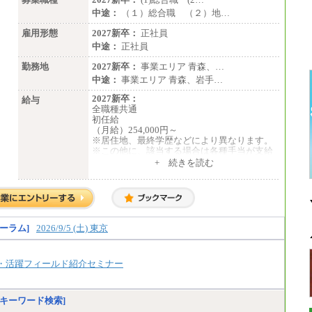
中途：
（１）総合職 （２）地…
雇用形態
2027新卒：
正社員
中途：
正社員
勤務地
2027新卒：
事業エリア 青森、…
中途：
事業エリア 青森、岩手…
2027新卒：
給与
全職種共通
初任給
（月給）254,000円～
※居住地、最終学歴などにより異なります。
※この他に、該当する場合は各種手当が支給
されます。
+ 続きを読む
※試用期間中も給与に変更はございません。
中途：
全職種共通
初任給／月給263,000円～
※居住地、年齢により異なります。
ーラム]
2026/9/5 (土) 東京
※この他に、該当する場合は各種手当が支給
されます。
※試用期間中も給与に変更はございません
・活躍フィールド紹介セミナー
キーワード検索]