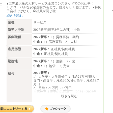
みなし残業手当：20,000円（一律支給）※
●世界最大級の人材サービス企業ランスタッドでのお仕事！
みなし残業手当の残業時間は10.43時間。
∟グローバルな安定基盤のもとで、自分らしく働けます。 ●特例
※超過勤務手当：みなし残業時間を超える
子会社ではなく、全社員が同じ職…
残業時間に応じて、時間外手当等を支給。
続きを読む
エリアサポート職 月給188,000円
業種
サービス
※超過勤務手当：残業時間については全額
新卒／中途
時間外手当を支給。
2027新卒(既卒3年以内可)・中途
募集職種
2027新卒：
1）労務事務…契約…
■（株）JTBグローバルマーケティング＆トラ
ベル
中途：
1）労務事務 2）人材…
総合職 月給242,000円＋地域間調整給
訪日事業職 月給202,000～227,000円＋地域
雇用形態
2027新卒：
正社員/契約社員
間調整給
中途：
正社員/契約社員
※詳細はJTBキャリアサイトよりご確認くだ
さい。
勤務地
2027新卒：
1）池袋 2）完…
中途：
1）池袋 2) 完全…
■(株)JTBビジネストランスフォーム
総合職 月給205,000～225,000円＋地域間調
2027新卒：
給与
整給
1）大学卒・大学院修了：月給21万円/短大・
エリア総合職 月給185,000円＋地域間調整
専門・高専卒：月給20.5万円/高卒：月給19.7
給
万円
※詳細はJTBキャリアサイトよりご確認くだ
2）月給：21万円～27万円
さい。
※高校卒は既卒のみ応募可（2024～2026年
卒）
+ 続きを読む
■(株)JTBデータサービス ※2027年新卒募集
中途：
終了
1）月給：21万円～25万円
総合職 月給186,000～194,000円＋地域手当
2）月給：21万円～27万円
※詳細はJTBキャリアサイトよりご確認くだ
さい。