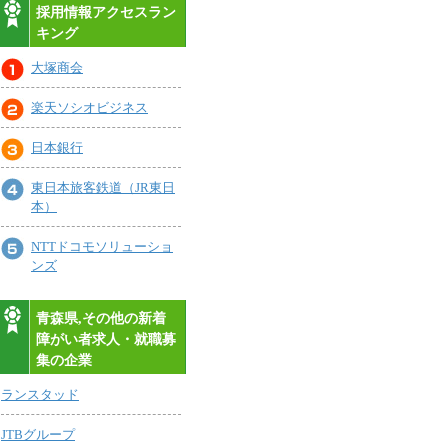
採用情報アクセスラン
キング
大塚商会
楽天ソシオビジネス
日本銀行
東日本旅客鉄道（JR東日
本）
NTTドコモソリューショ
ンズ
青森県,その他の新着
障がい者求人・就職募
集の企業
ランスタッド
JTBグループ