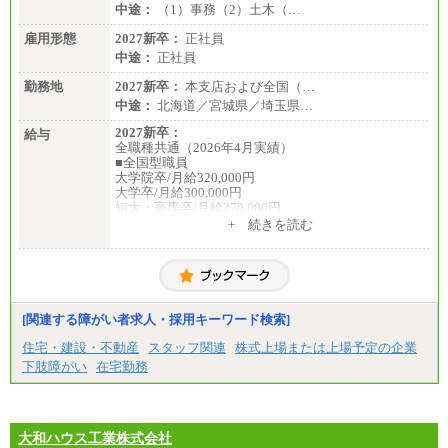
中途：
（1）事務（2）土木（…
雇用形態
2027新卒：
正社員
中途：
正社員
勤務地
2027新卒：
本支店および全国（…
中途：
北海道／宮城県／埼玉県…
2027新卒：
給与
全職種共通（2026年4月実績）
■全国型職員
大学院卒/月給320,000円
大学卒/月給300,000円
短大・高専卒/月給270,000円
+ 続きを読む
■拠点型職員※
大学院卒/月給256,000円～288,000円
大学卒/月給240,000円～270,000円
短大・高専卒/月給216,000円～243,000円
■特定職員※
[関連する障がい者求人・採用キーワード検索]
大学院卒/月給234,000円～263,000円
大学卒/月給219,000円～246,000円
住宅・建設・不動産
スタッフ関連
株式上場または上場予定の企業
短大・高専卒/月給197,000円～222,000円
下肢障がい
在宅勤務
※拠点型職員、特定職員の給与は、生活の拠点が定
まることによるメリットおよび地域ごとの生計費な
どの地域差指数を勘案して拠点ごとに定めていま
す。
大和ハウス工業株式会社
中途：