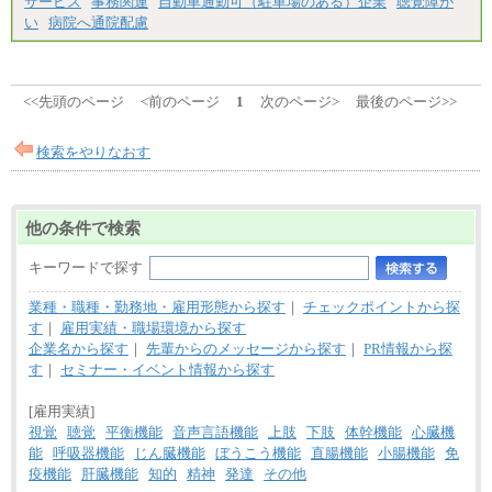
サービス
事務関連
自動車通勤可（駐車場のある）企業
聴覚障が
い
病院へ通院配慮
<<先頭のページ
<前のページ
1
次のページ>
最後のページ>>
検索をやりなおす
他の条件で検索
キーワードで探す
業種・職種・勤務地・雇用形態から探す
｜
チェックポイントから探
す
｜
雇用実績・職場環境から探す
企業名から探す
｜
先輩からのメッセージから探す
｜
PR情報から探
す
｜
セミナー・イベント情報から探す
[雇用実績]
視覚
聴覚
平衡機能
音声言語機能
上肢
下肢
体幹機能
心臓機
能
呼吸器機能
じん臓機能
ぼうこう機能
直腸機能
小腸機能
免
疫機能
肝臓機能
知的
精神
発達
その他