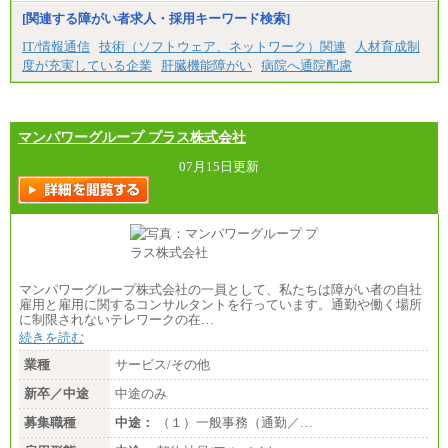
[関連する障がい者求人・採用キーワード検索]
IT/情報通信
技術（ソフトウェア、ネットワーク）関連
人材育成制
度が充実している企業
肝臓機能障がい
病院へ通院配慮
マンパワーグループ プラス株式会社
07月15日更新
マンパワーグループ株式会社の一員として、私たちは障がい者の自社
雇用と雇用に関するコンサルタントを行っています。通勤や働く場所
に制限されないテレワークの在…
続きを読む
業種
サービス/その他
新卒／中途
中途のみ
募集職種
中途：
（１）一般事務（通勤／…