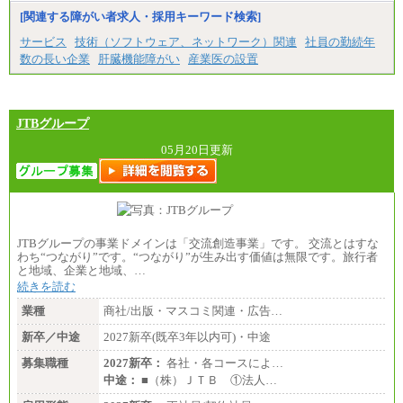
[関連する障がい者求人・採用キーワード検索]
サービス
技術（ソフトウェア、ネットワーク）関連
社員の勤続年
数の長い企業
肝臓機能障がい
産業医の設置
JTBグループ
05月20日更新
JTBグループの事業ドメインは「交流創造事業」です。 交流とはすな
わち“つながり”です。“つながり”が生み出す価値は無限です。旅行者
と地域、企業と地域、…
続きを読む
業種
商社/出版・マスコミ関連・広告…
新卒／中途
2027新卒(既卒3年以内可)・中途
募集職種
2027新卒：
各社・各コースによ…
中途：
■（株）ＪＴＢ ①法人…