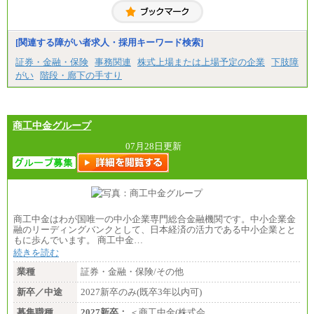
[関連する障がい者求人・採用キーワード検索]
証券・金融・保険
事務関連
株式上場または上場予定の企業
下肢障
がい
階段・廊下の手すり
商工中金グループ
07月28日更新
商工中金はわが国唯一の中小企業専門総合金融機関です。中小企業金
融のリーディングバンクとして、日本経済の活力である中小企業とと
もに歩んでいます。 商工中金…
続きを読む
業種
証券・金融・保険/その他
新卒／中途
2027新卒のみ(既卒3年以内可)
募集職種
2027新卒：
＜商工中金(株式会…