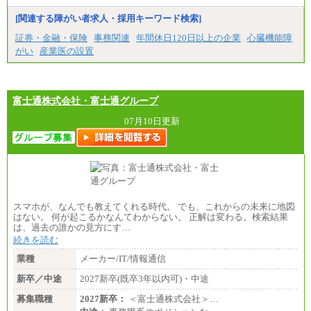
[関連する障がい者求人・採用キーワード検索]
証券・金融・保険
事務関連
年間休日120日以上の企業
心臓機能障
がい
産業医の設置
富士通株式会社・富士通グループ
07月10日更新
スマホが、なんでも教えてくれる時代。 でも、これからの未来に地図
はない。 何が起こるかなんてわからない。 正解は変わる。検索結果
は、過去の誰かの見方にす…
続きを読む
業種
メーカー/IT/情報通信
新卒／中途
2027新卒(既卒3年以内可)・中途
募集職種
2027新卒：
＜富士通株式会社＞…