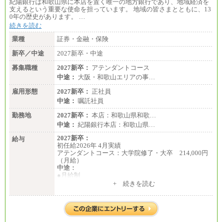
紀陽銀行は和歌山県に本店を置く唯一の地方銀行であり、地域経済を
支えるという重要な使命を担っています。 地域の皆さまとともに、13
0年の歴史があります。 …
続きを読む
業種
証券・金融・保険
新卒／中途
2027新卒・中途
募集職種
2027新卒：
アテンダントコース
中途：
大阪・和歌山エリアの事…
雇用形態
2027新卒：
正社員
中途：
嘱託社員
勤務地
2027新卒：
本店：和歌山県和歌…
中途：
紀陽銀行本店：和歌山県…
2027新卒：
給与
初任給2026年 4月実績
アテンダントコース：大学院修了・大卒 214,000円
（月給）
中途：
●月給制
月給：185,000円～250,000円 (想定年収：230万円 ～
+ 続きを読む
350万円)
（163時間/月）
※勤務地、経験により異なります。