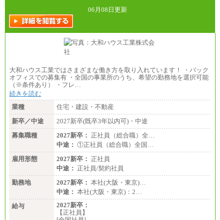
全職種共通
06月08日更新
月給制
226,600円～390,100円（勤務地域等により異なりま
す）
・ご経験やスキルを考慮し、選考の中で決定いたし
ます。
・試用期間中も同額支給します。
大和ハウス工業ではさまざまな働き方を取り入れています！ ・バック
オフィスでの募集有 ・全国の事業所のうち、希望の勤務地を選択可能
（※条件あり） ・フレ…
続きを読む
業種
住宅・建設・不動産
新卒／中途
2027新卒(既卒3年以内可)・中途
募集職種
2027新卒：
正社員（総合職）全…
中途：
①正社員（総合職）全国…
雇用形態
2027新卒：
正社員
中途：
正社員/契約社員
勤務地
2027新卒：
本社(大阪・東京)…
中途：
本社(大阪・東京)：2…
2027新卒：
給与
【正社員】
[全国社員]