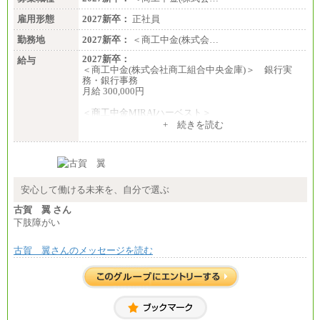
雇用形態
2027新卒：
正社員
勤務地
2027新卒：
＜商工中金(株式会…
2027新卒：
給与
＜商工中金(株式会社商工組合中央金庫)＞ 銀行実
務・銀行事務
月給 300,000円
＜商工中金MIRAIハーベスト＞
月給 230,000円
+ 続きを読む
※試用期間中も給与に変更はございません
安心して働ける未来を、自分で選ぶ
古賀 翼 さん
下肢障がい
古賀 翼さんのメッセージを読む