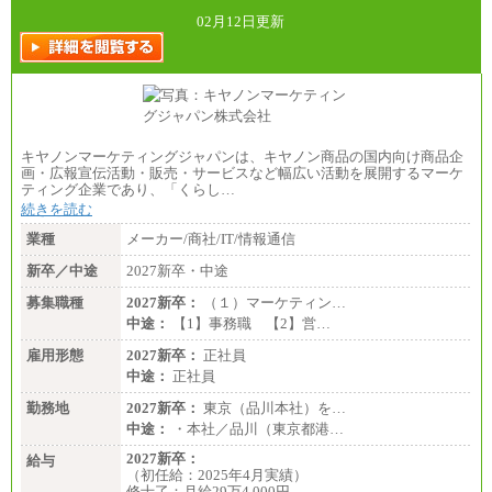
02月12日更新
キヤノンマーケティングジャパンは、キヤノン商品の国内向け商品企
画・広報宣伝活動・販売・サービスなど幅広い活動を展開するマーケ
ティング企業であり、「くらし…
続きを読む
業種
メーカー/商社/IT/情報通信
新卒／中途
2027新卒・中途
募集職種
2027新卒：
（１）マーケティン…
中途：
【1】事務職 【2】営…
雇用形態
2027新卒：
正社員
中途：
正社員
勤務地
2027新卒：
東京（品川本社）を…
中途：
・本社／品川（東京都港…
2027新卒：
給与
（初任給：2025年4月実績）
修士了：月給29万4,000円