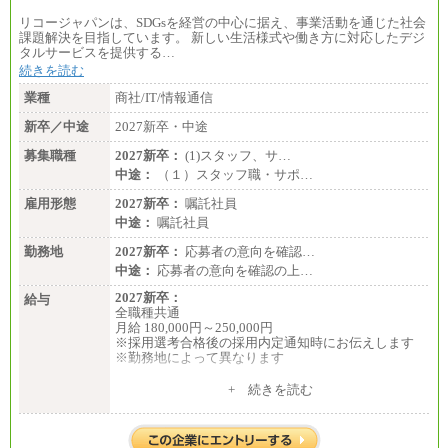
リコージャパンは、SDGsを経営の中心に据え、事業活動を通じた社会
課題解決を目指しています。 新しい生活様式や働き方に対応したデジ
タルサービスを提供する…
続きを読む
業種
商社/IT/情報通信
新卒／中途
2027新卒・中途
募集職種
2027新卒：
(1)スタッフ、サ…
中途：
（１）スタッフ職・サポ…
雇用形態
2027新卒：
嘱託社員
中途：
嘱託社員
勤務地
2027新卒：
応募者の意向を確認…
中途：
応募者の意向を確認の上…
2027新卒：
給与
全職種共通
月給 180,000円～250,000円
※採用選考合格後の採用内定通知時にお伝えします
※勤務地によって異なります
中途：
+ 続きを読む
全職種共通
月給 200,000円～250,000円
入社時の処遇は経験・能力を考慮の上、当社規程に
より決定します。