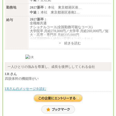
勤務地
2027新卒：
本社 東京都港区港…
中途：
本社 東京都港区港南2…
2027新卒：
給与
全職種共通
ナショナルコース(全国勤務可能なコース)
大学院卒 月給278,000円／大学卒 月給260,000円／短
大・高専・専門卒 月給235,000円
※試用期間中も給与に変更はございません
+ 続きを読む
エリアコース(一定地域であれば移動可能なコース)
大学院卒 月給264,000円／大学卒 月給250,000円／短
大・高専・専門卒 月給225,000円
※試用期間中も給与に変更はございません
中途：
月給：250,000円～400,000円
一人ひとりの強みを尊重し、成長を後押ししてくれる会社
想定年収：4,000,000円～6,000,000円
※試用期間中も給与に変更はございません。
I.R さん
四肢体幹の機能障がい
I.Rさんのメッセージを読む