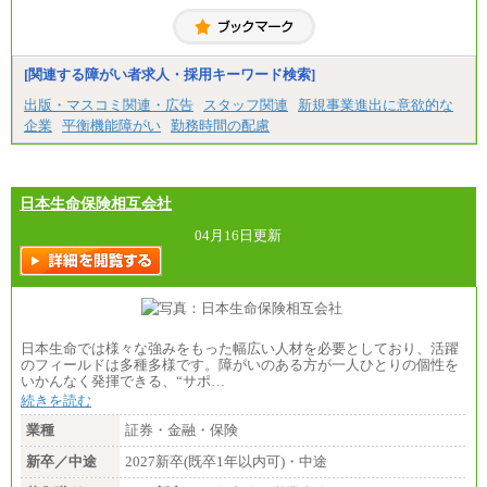
[関連する障がい者求人・採用キーワード検索]
出版・マスコミ関連・広告
スタッフ関連
新規事業進出に意欲的な
企業
平衡機能障がい
勤務時間の配慮
日本生命保険相互会社
04月16日更新
日本生命では様々な強みをもった幅広い人材を必要としており、活躍
のフィールドは多種多様です。障がいのある方が一人ひとりの個性を
いかんなく発揮できる、“サポ…
続きを読む
業種
証券・金融・保険
新卒／中途
2027新卒(既卒1年以内可)・中途