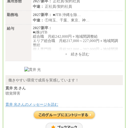
雇用形態
2027新卒：
正社員/契約社員
中途：
正社員/契約社員
勤務地
2027新卒：
■JTB 沖縄を除…
中途：
①埼玉、千葉、東京、神…
2027新卒：
給与
■(株)JTB
総合職 月給242,000円＋地域間調整給
エリア総合職 月給217,000～227,000円＋地域間調
整給
個人専門職 月給202,000～202,000円＋地域間調
整給
+ 続きを読む
※詳細はJTBキャリアサイトよりご確認ください。
■(株)JTB商事
総合職 月給208,000～235,000円
エリア総合職 月給180,000～205,000円＋地域手当
※詳細はJTBキャリアサイトよりご確認ください。
働きやすい環境で成長を実感しています！
■(株)JTBパブリッシング ※2027年新卒募集終了
貫井 光 さん
総合職 月給271,000円
聴覚障害
■(株)JTBビジネストラベルソリューションズ
貫井 光さんのメッセージを読む
総合職 月給220,000～230,000円＋地域間調整給
エリア総合職 月給206,000円～214,000＋地域間調
整給
※詳細はJTBキャリアサイトよりご確認ください。
■(株)JTBコミュニケーションデザイン