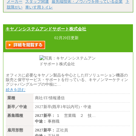
メーカー
スタッフ関連
最先端技術・ノウハウを持っている企業
下
肢障がい
車いす用トイレ
キヤノンシステムアンドサポート株式会社
02月20日更新
オフィスに必要なキヤノン製品を中心としたITソリューション機器の
販売と保守サービス・サポートを行っている、キヤノンマーケティン
グジャパングループの中核に…
続きを読む
業種
商社/IT/情報通信
新卒／中途
2027新卒(既卒1年以内可)・中途
募集職種
2027新卒：
１ 営業職 ２ 技…
中途：
事務職
雇用形態
2027新卒：
正社員
中途：
正社員