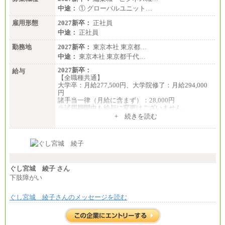
■(株)JTBビジネストランスフォーム
中途：
① グローバルユニット…
有期契約職 月給185,000～195,000円
※詳細はJTBキャリアサイトよりご確認ください。
雇用形態
2027新卒：
正社員
中途：
正社員
■(株)JTBパブリッシング ※2027年新卒募集終了
総合職 月給241,000円
勤務地
2027新卒：
東京本社 東京都…
中途：
中途：
東京本社 東京都千代…
①月給227,000円以上
②月給212,000円以上
2027新卒：
給与
③月給172,500円以上
【全職種共通】
④月給23万円～37万円
大学卒：月給277,500円、大学院修了：月給294,000
⑤月給20万円～25万円
円
⑥月給33万円～48万円
諸手当一律（月給に含まず）：28,000円
⑦月給271,000円以上
※試用期間中も給与に変更はございません
⑧～⑮月給200,000円〜月給400,000円
中途：
+ 続きを読む
⑯月給185,000円以上
【全職種共通】
⑰月給237,000円以上
月給370,000円～
⑱月給212,000円以上
※経験・能力等を考慮の上、当社規定により決定し
⑲東京：月給202,000 円以上 、京都：月給193,000 円
ます。
以上
※試用期間中も給与に変更はございません。
⑳月給205,000円以上
※想定年収 6,000,000円～（住居費補助、子手当など
㉑月給185,000 円以上
の各種手当を含む金額です）
ぐし宮城 綾子 さん
㉒月給185,000 円以上
下肢障がい
㉓月給224,500円以上
※全コース共通※ 能力・経験・勤務地などにより
異なります
ぐし宮城 綾子さんのメッセージを読む
※試用期間中も給与に変更はございません。