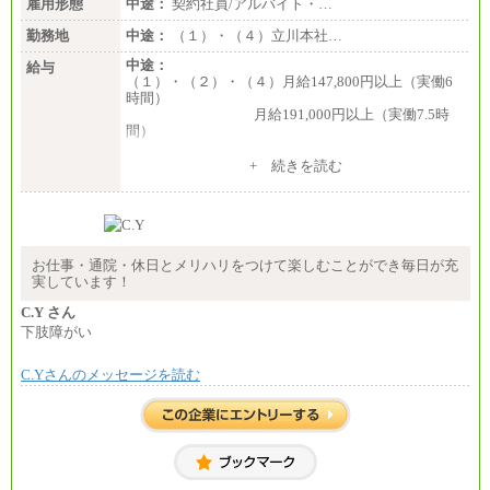
雇用形態
中途：
契約社員/アルバイト・…
勤務地
中途：
（１）・（４）立川本社…
中途：
給与
（１）・（２）・（４）月給147,800円以上（実働6
時間）
月給191,000円以上（実働7.5時
間）
（３）月給191,000円以上（実働7.5時間）
+ 続きを読む
（５）月給147,800円以上（実働6時間）
-----
時給 1,226円（実働4.5時間）
※基本給に加算して以下手当有（いずれも時
間額換算額）
お仕事・通院・休日とメリハリをつけて楽しむことができ毎日が充
・退職金相当手当 37円
実しています！
・賞与相当手当 127円
合計時給額 1,390円
C.Y さん
下肢障がい
※全ての求人において試用期間中も給与に変更はご
ざいません。
C.Yさんのメッセージを読む