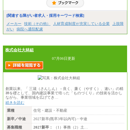
＜募集各社・全職種共通＞
月給21万円以上～
※試用期間中の給与に変更はありません。
[関連する障がい者求人・採用キーワード検索]
※経験・能力を考慮し、当社規定により決定いたし
メーカー
技術（その他）
人材育成制度が充実している企業
上肢障
ます。
がい
病院へ通院配慮
株式会社大林組
07月06日更新
創業以来、「 三箴（さんしん）－良く、廉く（やすく）、速い」の精
神を礎として、国内建設事業で培った「ものづくり」の技術を活かし
ながら、事業領域を広げてき…
続きを読む
業種
住宅・建設・不動産
新卒／中途
2027新卒(既卒3年以内可)・中途
募集職種
2027新卒：
（1）事務（2）土…