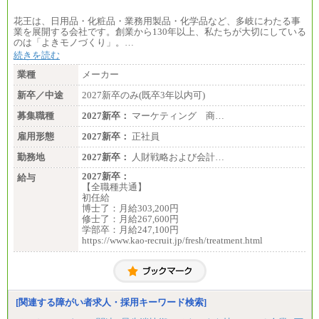
花王は、日用品・化粧品・業務用製品・化学品など、多岐にわたる事
業を展開する会社です。創業から130年以上、私たちが大切にしている
のは「よきモノづくり」。…
続きを読む
業種
メーカー
新卒／中途
2027新卒のみ(既卒3年以内可)
募集職種
2027新卒：
マーケティング 商…
雇用形態
2027新卒：
正社員
勤務地
2027新卒：
人財戦略および会計…
2027新卒：
給与
【全職種共通】
初任給
博士了：月給303,200円
修士了：月給267,600円
学部卒：月給247,100円
https://www.kao-recruit.jp/fresh/treatment.html
[関連する障がい者求人・採用キーワード検索]