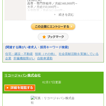
高専・専門学校卒／月給348,000円～
大卒／月給350,000円～
大学院卒／月給362,000円～
[地域社員]月給295,000円～
+ 続きを読む
中途：
【正社員】
[全国社員]月給348,000円～
[地域社員]月給295,000円～
※試用期間中も給与に変更はございません
【契約社員】月給200,000円～
[関連する障がい者求人・採用キーワード検索]
住宅・建設・不動産
技術（その他）
社会貢献活動を実施している
企業
肝臓機能障がい
自動車通勤
リコージャパン株式会社
02月17日更新