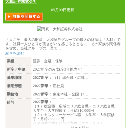
大和証券株式会社
05月09日更新
「人こそ、最大の財産」大和証券グループの最大の財産は「人材」で
す。社員一人ひとりが働きがいを感じるとともに、その家族や関係者
を含め、当社グループの一員で…
続きを読む
業種
証券・金融・保険
新卒／中途
2027新卒のみ(既卒3年以内可)
募集職種
2027新卒：
（1）総合職・広域…
雇用形態
2027新卒：
正社員
勤務地
2027新卒：
東京本社・全国（4…
2027新卒：
給与
（１）総合職・広域エリア総合職・エリア総合職
大学卒・大学院修了：月給310,000円
（２）カスタマーサービス職 大学卒・大学院修
了：月給265,000円
※試用期間中も給与に変更はございません