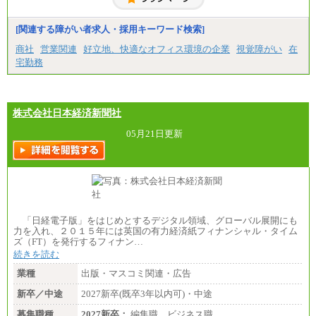
総合職 月給230,000円
みなし残業手当：20,000円（一律支給）※みなし
残業手当の残業時間は10.43時間。
[関連する障がい者求人・採用キーワード検索]
※超過勤務手当：みなし残業時間を超える残業時
商社
営業関連
好立地、快適なオフィス環境の企業
視覚障がい
在
間に応じて、時間外手当等を支給。
宅勤務
エリアサポート職 月給188,000円
※超過勤務手当：残業時間については全額時間外
手当を支給。
株式会社日本経済新聞社
■（株）JTBグローバルマーケティング＆トラベル
総合職 月給242,000円＋地域間調整給
訪日事業職 月給202,000～227,000円＋地域間調整
05月21日更新
給
※詳細はJTBキャリアサイトよりご確認ください。
■(株)JTBビジネストランスフォーム
総合職 月給205,000～225,000円＋地域間調整給
エリア総合職 月給185,000円＋地域間調整給
※詳細はJTBキャリアサイトよりご確認ください。
「日経電子版」をはじめとするデジタル領域、グローバル展開にも
■(株)JTBデータサービス ※2027年新卒募集終了
力を入れ、２０１５年には英国の有力経済紙フィナンシャル・タイム
総合職 月給186,000～194,000円＋地域手当
ズ（FT）を発行するフィナン…
※詳細はJTBキャリアサイトよりご確認ください。
続きを読む
■I&Jデジタルイノベーション(株)
業種
出版・マスコミ関連・広告
総合職 月給224,500～242,600円＋地域手当
※詳細はJTBキャリアサイトよりご確認ください。
新卒／中途
2027新卒(既卒3年以内可)・中途
＜有期社員コース＞
募集職種
2027新卒：
編集職 ビジネス職…