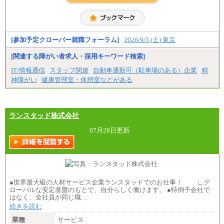
具体的な金額は採用選考合格後に採用内定通知時に
お伝えします。
[参加予定クローバー就職フォーラム]
2026/9/5 (土) 東京
[関連する障がい者求人・採用キーワード検索]
IT/情報通信
スタッフ関連
自動車通勤可（駐車場のある）企業
精
神障がい
健康管理室・休憩室などがある
ランスタッド株式会社
07月28日更新
●世界最大級の人材サービス企業ランスタッドでのお仕事！ ∟グ
ローバルな安定基盤のもとで、自分らしく働けます。 ●特例子会社で
はなく、全社員が同じ職…
続きを読む
業種
サービス