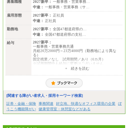
募集職種
2027新卒：
一般事務・営業事務…
中途：
一般事務・営業事務（サ…
雇用形態
2027新卒：
正社員
中途：
正社員
勤務地
2027新卒：
全国47都道府県の…
中途：
全国47都道府県の支社…
2027新卒：
給与
一般事務・営業事務共通
月給20万2000円～23万4000円（勤務地により異な
る）
固定残業／なし 試用期間／あり（6カ月）
※試用期間中も給与に変更はございません
中途：
+ 続きを読む
一般事務・営業事務共通
月給20万2000円～23万4000円（勤務地により異な
る）
固定残業／なし 試用期間／あり（6か月）
※試用期間中も給与に変更はございません。
[関連する障がい者求人・採用キーワード検索]
証券・金融・保険
事務関連
好立地、快適なオフィス環境の企業
ぼ
うこう機能障がい
健康管理室・休憩室などがある