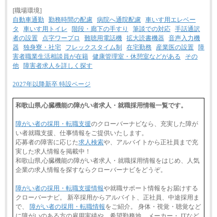
[職場環境]
自動車通勤
勤務時間の配慮
病院へ通院配慮
車いす用エレベー
タ
車いす用トイレ
階段・廊下の手すり
筆談での対応
手話通訳
者の設置
点字ワープロ
難聴用電話機
拡大読書機器
音声入力機
器
独身寮・社宅
フレックスタイム制
在宅勤務
産業医の設置
障
害者職業生活相談員が在籍
健康管理室・休憩室などがある
その
他
障害者求人を詳しく探す
2027年以降新卒 特設ページ
和歌山県,心臓機能の障がい者求人・就職採用情報一覧です。
障がい者の採用・転職支援
のクローバーナビなら、充実した障が
い者就職支援、仕事情報をご提供いたします。
応募者の障害に応じた
求人検索
や、アルバイトから正社員まで充
実した求人情報を掲載中！
和歌山県,心臓機能の障がい者求人・就職採用情報をはじめ、人気
企業の求人情報を探すならクローバーナビをどうぞ。
障がい者の採用・転職支援情報
や就職サポート情報をお届けする
クローバーナビ。 新卒採用からアルバイト、正社員、中途採用ま
で、
障がい者の採用・転職情報
をご紹介。 身体・視覚・聴覚など
に障がいのある方の雇用実績や、希望勤務地、メーカー・ ITなど