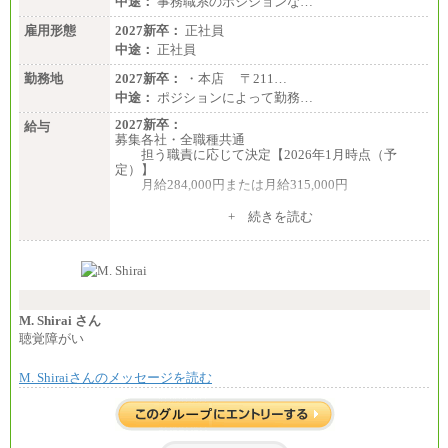
中途：
事務職系のポジションな…
雇用形態
2027新卒：
正社員
中途：
正社員
勤務地
2027新卒：
・本店 〒211…
中途：
ポジションによって勤務…
2027新卒：
給与
募集各社・全職種共通
担う職責に応じて決定【2026年1月時点（予
定）】
月給284,000円または月給315,000円
※入社後早期から、自律的な業務遂行が求めら
+ 続きを読む
れる職務を担う方については、月額給与315,000円で
す。
なお、高度なスキルや専門性を持ち、より高
い職責を担う方については、さらに高い金額を個別
に設定します。
※習熟度を上げるための育成が一定期間必要で
上司の指示に基づき職務を遂行する方については、
M. Shirai さん
月額給与284,000円となります。
聴覚障がい
※個別に設定する給与については、選考の過程
で決定していきます。
M. Shiraiさんのメッセージを読む
※上記に加え、所定労働時間外に勤務をした場
合には、時間外勤務手当を支給します。
※試用期間中も給与に変更はございません。
中途：