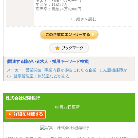
学部卒：月給27万
高専卒：月給24万4,000円
+ 続きを読む
中途：
月給 250,000円～350,000円
想定年収 420万円～600万円
入社時の処遇（基本給・賞与）は経験・スキルを考
慮の上、当社規程に従い決定いたします。
経験・スキルによっては、記載額を超える場合もあ
ります。
※試用期間中も給与に変更はございません。
[関連する障がい者求人・採用キーワード検索]
メーカー
営業関連
事業内容が多岐にわたる企業
じん臓機能障が
い
健康管理室・休憩室などがある
株式会社紀陽銀行
06月22日更新