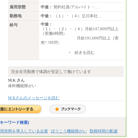
・520万円/32歳・月給29万円
雇用形態
中途：
契約社員/アルバイト・…
（４）
月給：201,000円～
勤務地
中途：
（１）・（４）立川本社…
想定年収：360万円～680万円
中途：
年収例：
給与
（１）・（２）・（４）月給147,800円以上
・520万円/32歳・月給29万円
（実働6時間）
月給191,000円以上（実
年収例は賞与含む、残業代・家族手当含まず
働7.5時間）
※キャリアや能力等を考慮の上、当社規定に
（３）月給191,000円以上（実働7.5時間）
より確定します
+ 続きを読む
※残業手当：別途支給
（５）月給147,800円以上（実働6時間）
※固定給に固定残業代含まず
-----
※試用期間中も給与に変更なし
時給 1,226円（実働4.5時間）
完全在宅勤務で体調が安定して働けています
※基本給に加算して以下手当有（いず
れも時間額換算額）
M.K さん
・退職金相当手当 37円
体幹機能障がい
・賞与相当手当 127円
合計時給額 1,390円
M.Kさんのメッセージを読む
※全ての求人において試用期間中も給与に変
更はございません。
キーワード検索]
用形態を導入している企業
ぼうこう機能障がい
勤務時間の配慮