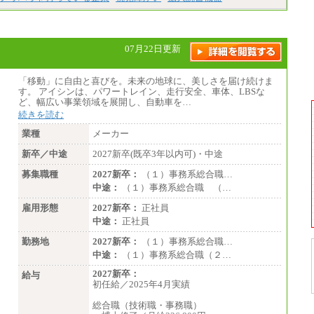
07月22日更新
「移動」に自由と喜びを。未来の地球に、美しさを届け続けま
す。 アイシンは、パワートレイン、走行安全、車体、LBSな
ど、幅広い事業領域を展開し、自動車を…
続きを読む
業種
メーカー
新卒／中途
2027新卒(既卒3年以内可)・中途
募集職種
2027新卒：
（１）事務系総合職…
中途：
（１）事務系総合職 （…
雇用形態
2027新卒：
正社員
中途：
正社員
勤務地
2027新卒：
（１）事務系総合職…
中途：
（１）事務系総合職（２…
2027新卒：
給与
初任給／2025年4月実績
総合職（技術職・事務職）