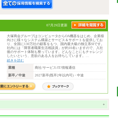
07月29日更新
大塚商会グループはコンピュータからOA機器をはじめ、企業様
向けに様々なシステム構築とサービス＆サポートを提供してお
り、全国に130万社の顧客をもつ、国内最大級の独立系SIです。
社内には「障害者職業生活相談員」が約10名いますので、入社
後のサポート体制も整っています。どんなことにもチャレンジ
したいという、意欲のある人をお待ちしています。…
続きを読む
業種
商社/サービス/IT/情報通信
新卒／中途
2027新卒(既卒2年以内可)・中途
+