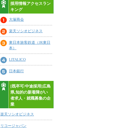
採用情報アクセスラン
キング
大塚商会
楽天ソシオビジネス
東日本旅客鉄道（JR東日
本）
LITALICO
日本銀行
[既卒可/中途採用]広島
県,知的の新着障がい
者求人・就職募集の企
業
楽天ソシオビジネス
リコージャパン