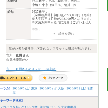
勤務地
2027新卒：
東京（飯田橋、菊川…
中途：
東京（飯田橋、菊川、西…
2027新卒：
給与
【全職種共通】初任給／274,000円（月給）
※大学院卒は月給が278,000円となります。
※試用期間中も給与に変更はございません
中途：
（１）～（４）274,000円（月給）～
+ 続きを読む
（５）235,000円（月給）～
※経験・年齢などを考慮のうえ、当社規程に
より優遇します。
※業務内容・勤務形態に応じて、上記給与の
障がい者も健常者も区別のないフラットな職場が魅力です。
範囲内でご相談をさせていただく事がありま
す
市川 直樹 さん
※試用期間中も給与に変更はございません
心臓機能障がい
市川 直樹さんのメッセージを読む
ーラム]
2026/9/5 (土) 東京
2026/9/6 (日) 大阪
2026/9/12 (土) 名古
屋
キーワード検索]
ノウハウを持っている企業
視覚障がい
拡大読書機器