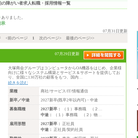
知的の障がい者求人転職・採用情報一覧
件
ありました。
表示
07月31日更新
ジ
<前のページ
1
次のページ>
最後のページ>>
07月29日更新
大塚商会グループはコンピュータからOA機器をはじめ、企業様
向けに様々なシステム構築とサービス＆サポートを提供してお
り、全国に130万社の顧客をもつ、国内…
続きを読む
業種
商社/サービス/IT/情報通信
新卒／中途
2027新卒(既卒2年以内可)・中途
募集職種
2027新卒：
（１）事務職 （２…
中途：
（１）事務職 （２）物…
雇用形態
2027新卒：
正社員
中途：
正社員/契約社員