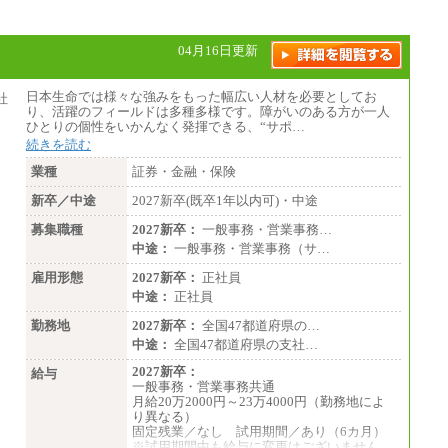
04月16日更新
日本生命では様々な強みをもった幅広い人材を必要としてお
り、活躍のフィールドは多種多様です。障がいのある方が一人
ひとりの個性をいかんなく発揮できる、“サポ…
続きを読む
業種
証券・金融・保険
新卒／中途
2027新卒(既卒1年以内可)・中途
募集職種
2027新卒：
一般事務・営業事務…
中途：
一般事務・営業事務（サ…
雇用形態
2027新卒：
正社員
中途：
正社員
勤務地
2027新卒：
全国47都道府県の…
中途：
全国47都道府県の支社…
2027新卒：
給与
一般事務・営業事務共通
月給20万2000円～23万4000円（勤務地によ
り異なる）
固定残業／なし 試用期間／あり（6カ月）
※試用期間中も給与に変更はございません