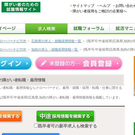
サイトマップ
ヘルプ
お問い合わ
障がい者採用をご検討の企業様へ
ローバーナビTOP
>
広島県の求人・就職採用情報一覧
>
[既卒可/中途採用]広島県,知的
ローバーナビTOP
>
知的の求人・就職採用情報一覧
>
[既卒可/中途採用]広島県,知的の
的の障がい者転職・雇用情報
障がい者転職・雇用情報ならクローバーナビ。雇用・就職・採用・転職・仕事に関する
[既卒可/中途採用]広島県,知的の障がい者転職・雇用情報情報を掲載しています。
既卒者可の新卒求人も検索する