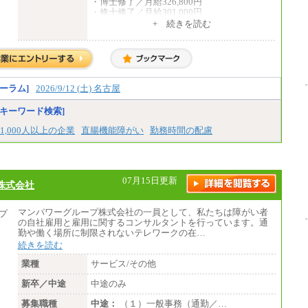
・博士修了／月給326,800円
・修士修了／月給301,000円
・大学卒／月給282,000円
+ 続きを読む
・高専卒（専攻科）／月給282,000円
・高専卒（本科）／月給256,000円
一般事務職
・博士修了、修士修了、大学卒／月給206,40
0円
ーラム]
2026/9/12 (土) 名古屋
・高専卒（専攻科）／月給206,400円
・高専卒（本科）月給197,800円
キーワード検索]
・短大卒／月給197,800円
・専門卒（2年）／月給197,800円
1,000人以上の企業
直腸機能障がい
勤務時間の配慮
※試用期間中も給与に変更はございません。
中途：
（１）（２）
07月15日更新
株式会社
月給：270,000円～
想定年収：490万円～1,100万円
年収例：
マンパワーグループ株式会社の一員として、私たちは障がい者
・610万円/28歳・月給34万円
の自社雇用と雇用に関するコンサルタントを行っています。通
・1,090万円/38歳・月給59万円 *残業代・
勤や働く場所に制限されないテレワークの在…
家族手当対象外
続きを読む
（３）
業種
サービス/その他
月給：190,000円～
想定年収：340万円～610万円
新卒／中途
中途のみ
年収例：
・460万円/28歳・月給26万円
募集職種
中途：
（１）一般事務（通勤／…