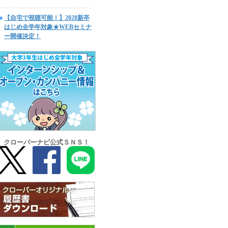
【自宅で視聴可能！】2028新卒
はじめ全学年対象★WEBセミナ
ー開催決定！
クローバーナビ公式ＳＮＳ！