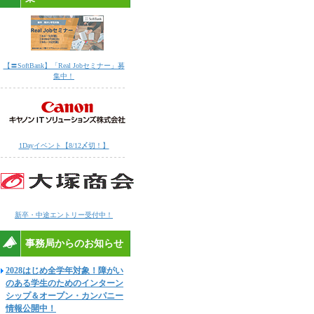
【〓SoftBank】「Real Jobセミナー」募
集中！
1Dayイベント【8/12〆切！】
新卒・中途エントリー受付中！
事務局からのお知らせ
2028はじめ全学年対象！障がい
のある学生のためのインターン
シップ＆オープン・カンパニー
情報公開中！