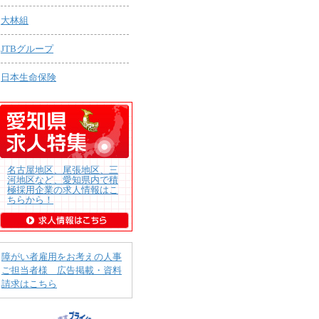
大林組
JTBグループ
日本生命保険
名古屋地区、尾張地区、三
河地区など、愛知県内で積
極採用企業の求人情報はこ
ちらから！
障がい者雇用をお考えの人事
ご担当者様 広告掲載・資料
請求はこちら