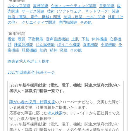
[希望職種]
スタッフ関連
事務関連
企画・マーケティング関連
営業関連
販
売関連
サービス関連
技術（ソフトウェア、ネットワーク）関連
技術（電気、電子、機械）関連
技術（建築、土木）関連
技術（そ
の他）
クリエイティブ関連
専門職関連
その他
[雇用実績]
視覚
聴覚
平衡機能
音声言語機能
上肢
下肢
体幹機能
心臓機
能
呼吸器機能
じん臓機能
ぼうこう機能
直腸機能
小腸機能
免
疫機能
肝臓機能
知的
精神
発達
その他
障害者求人を詳しく探す
2027年以降新卒 特設ページ
[2027年新卒採用]技術（電気、電子、機械）関連,大阪府の障がい
者求人・就職採用情報一覧です。
障がい者の採用・転職支援
のクローバーナビなら、充実した障が
い者就職支援、仕事情報をご提供いたします。
応募者の障害に応じた
求人検索
や、アルバイトから正社員まで充
実した求人情報を掲載中！
[2027年新卒採用]技術（電気、電子、機械）関連,大阪府の障がい
者求人・就職採用情報をはじめ、人気企業の求人情報を探すなら