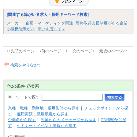
＜募集各社・全職種共通＞
月給21万円以上～
※試用期間中の給与に変更はありません。
[関連する障がい者求人・採用キーワード検索]
※経験・能力を考慮し、当社規定により決定いたし
メーカー
企画・マーケティング関連
資格取得支援制度がある企業
ます。
小腸機能障がい
車いす用トイレ
<<先頭のページ
<前のページ
1
次のページ>
最後のページ>>
検索をやりなおす
他の条件で検索
キーワードで探す
業種・職種・勤務地・雇用形態から探す
｜
チェックポイントから探
す
｜
雇用実績・職場環境から探す
企業名から探す
｜
先輩からのメッセージから探す
｜
PR情報から探
す
｜
セミナー・イベント情報から探す