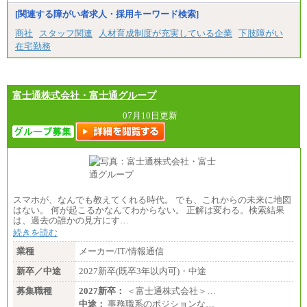
[関連する障がい者求人・採用キーワード検索]
商社
スタッフ関連
人材育成制度が充実している企業
下肢障がい
在宅勤務
富士通株式会社・富士通グループ
07月10日更新
スマホが、なんでも教えてくれる時代。 でも、これからの未来に地図
はない。 何が起こるかなんてわからない。 正解は変わる。検索結果
は、過去の誰かの見方にす…
続きを読む
業種
メーカー/IT/情報通信
新卒／中途
2027新卒(既卒3年以内可)・中途
募集職種
2027新卒：
＜富士通株式会社＞…
中途：
事務職系のポジションな…