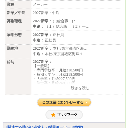
業種
メーカー
新卒／中途
2027新卒・中途
募集職種
2027新卒：
(1)総合職 (2…
中途：
（１）総合職 （２）一…
雇用形態
2027新卒：
正社員
中途：
正社員
勤務地
2027新卒：
本社/東京都港区海…
中途：
本社/東京都港区海岸１…
2027新卒：
給与
【一般職】
・専門学校卒：月給218,500円
・短期大学卒：月給218,500円
・大学卒：月給227,500円
・修士卒：月給248,300円
・博士卒：月給257,300円
+ 続きを読む
【総合職】
・大学卒：月給253,500円
・修士卒：月給261,500円
・博士卒：月給270,500円
※2025年度実績
※試用期間3か月中も給与に変更はございません
中途：
[関連する障がい者求人・採用キーワード検索]