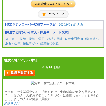
※試用期間中も給与に変更はございません。
[参加予定クローバー就職フォーラム]
2026/9/6 (日) 大阪
[関連する障がい者求人・採用キーワード検索]
メーカー
技術（電気、電子、機械）関連
自動車通勤可（駐車場の
ある）企業
聴覚障がい
産業医の設置
株式会社ヤクルト本社
07月14日更新
ヤクルトは企業理念である「私たちは、生命科学の追究を基盤とし
て、世界の人々の健康で楽しい生活づくりに貢献します。」を基軸と
して、多くの人々の健康に貢献す…
続きを読む