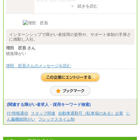
大学卒 月給 269,000円
※試用期間の給与に変更はございません
+ 続きを読む
中途：
経験・能力を考慮し、下記を下限として決定しま
す。
2025年新卒初任給 大学卒／月給 大学卒269,000円
インターンシップで障がい者採用の姿勢や、サポート体制の手厚さ
に感動し入社。
増田 匠吾 さん
聴覚障がい
増田 匠吾さんのメッセージを読む
[関連する障がい者求人・採用キーワード検索]
IT/情報通信
スタッフ関連
自動車通勤可（駐車場のある）企業
じ
ん臓機能障がい
フレックスタイム制