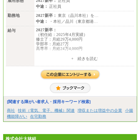
雇用形態
2027新卒：
正社員
中途：
正社員
勤務地
2027新卒：
東京（品川本社）を…
中途：
・本社／品川（東京都港…
2027新卒：
給与
（初任給：2025年4月実績）
修士了：月給29万4,000円
学部卒：月給27万
高専卒：月給24万4,000円
+ 続きを読む
中途：
月給 250,000円～350,000円
想定年収 420万円～600万円
入社時の処遇（基本給・賞与）は経験・スキルを考
慮の上、当社規程に従い決定いたします。
経験・スキルによっては、記載額を超える場合もあ
ります。
※試用期間中も給与に変更はございません。
[関連する障がい者求人・採用キーワード検索]
商社
技術（電気、電子、機械）関連
増収または増益中の企業
小腸
機能障がい
在宅勤務
株式会社大林組