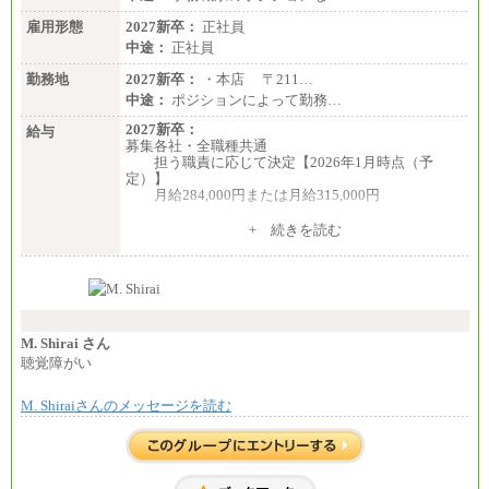
雇用形態
2027新卒：
正社員
中途：
正社員
勤務地
2027新卒：
・本店 〒211…
中途：
ポジションによって勤務…
2027新卒：
給与
募集各社・全職種共通
担う職責に応じて決定【2026年1月時点（予
定）】
月給284,000円または月給315,000円
※入社後早期から、自律的な業務遂行が求めら
+ 続きを読む
れる職務を担う方については、月額給与315,000円で
す。
なお、高度なスキルや専門性を持ち、より高
い職責を担う方については、さらに高い金額を個別
に設定します。
※習熟度を上げるための育成が一定期間必要で
上司の指示に基づき職務を遂行する方については、
M. Shirai さん
月額給与284,000円となります。
聴覚障がい
※個別に設定する給与については、選考の過程
で決定していきます。
M. Shiraiさんのメッセージを読む
※上記に加え、所定労働時間外に勤務をした場
合には、時間外勤務手当を支給します。
※試用期間中も給与に変更はございません。
中途：