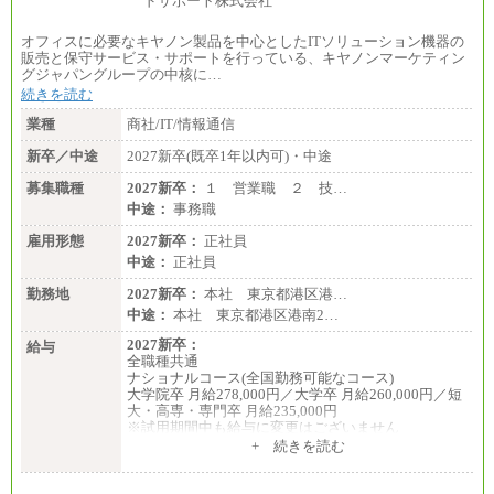
オフィスに必要なキヤノン製品を中心としたITソリューション機器の
販売と保守サービス・サポートを行っている、キヤノンマーケティン
グジャパングループの中核に…
続きを読む
業種
商社/IT/情報通信
新卒／中途
2027新卒(既卒1年以内可)・中途
募集職種
2027新卒：
１ 営業職 ２ 技…
中途：
事務職
雇用形態
2027新卒：
正社員
中途：
正社員
勤務地
2027新卒：
本社 東京都港区港…
中途：
本社 東京都港区港南2…
2027新卒：
給与
全職種共通
ナショナルコース(全国勤務可能なコース)
大学院卒 月給278,000円／大学卒 月給260,000円／短
大・高専・専門卒 月給235,000円
※試用期間中も給与に変更はございません
+ 続きを読む
エリアコース(一定地域であれば移動可能なコース)
大学院卒 月給264,000円／大学卒 月給250,000円／短
大・高専・専門卒 月給225,000円