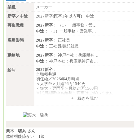
業種
メーカー
新卒／中途
2027新卒(既卒1年以内可)・中途
募集職種
2027新卒：
（1）一般事務・営…
中途：
（1）一般事務・営業事…
雇用形態
2027新卒：
正社員
中途：
正社員/嘱託社員
勤務地
2027新卒：
神戸本社：兵庫県神…
中途：
神戸本社：兵庫県神戸市…
2027新卒：
給与
全職種共通
初任給／2026年4月時点
＜大学卒＞月給26万1540円
＜短大・専門卒＞月給24万1560円
※試用期間中も給与に変更はございません
中途：
+ 続きを読む
全職種共通
月給24万円～
※入社時の年齢等によって異なります。
※試用期間中も給与に変更はございません
栗木 駿兵 さん
体幹機能障がい 1級