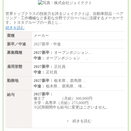
世界トップクラスの技術力を誇るジェイテクトは、自動車部品・ベア
リング・工作機械など多彩な分野でグローバルに活躍するメーカーで
す。トヨタグループの一員とし…
続きを読む
業種
メーカー
新卒／中途
2027新卒・中途
募集職種
2027新卒：
オープンポジション…
中途：
オープンポジション …
雇用形態
2027新卒：
正社員
中途：
正社員
勤務地
2027新卒：
栃木県 、群馬県 …
中途：
栃木県 、群馬県 、埼…
2027新卒：
給与
修士了 （月給）300,000円
大学・高専卒（月給）275,000円
※試用期間中も給与に変更はございません。
中途：
+ 続きを読む
修士了 （月給）300,000円
大学・高専卒（月給）275,000円