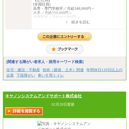
[全国社員]
高専・専門学校卒／月給348,000円～
大卒／月給350,000円～
大学院卒／月給362,000円～
[地域社員]月給295,000円～
+ 続きを読む
中途：
【正社員】
[全国社員]月給348,000円～
[地域社員]月給295,000円～
※試用期間中も給与に変更はございません
【契約社員】月給200,000円～
[関連する障がい者求人・採用キーワード検索]
住宅・建設・不動産
技術（建築、土木）関連
年間休日120日以上の
企業
下肢障がい
車いす用トイレ
キヤノンシステムアンドサポート株式会社
02月20日更新