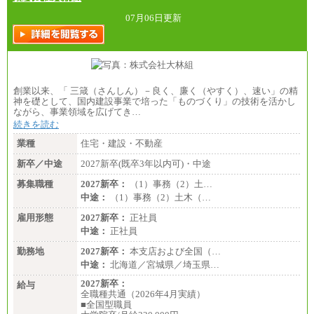
07月06日更新
創業以来、「 三箴（さんしん）－良く、廉く（やすく）、速い」の精
神を礎として、国内建設事業で培った「ものづくり」の技術を活かし
ながら、事業領域を広げてき…
続きを読む
業種
住宅・建設・不動産
新卒／中途
2027新卒(既卒3年以内可)・中途
募集職種
2027新卒：
（1）事務（2）土…
中途：
（1）事務（2）土木（…
雇用形態
2027新卒：
正社員
中途：
正社員
勤務地
2027新卒：
本支店および全国（…
中途：
北海道／宮城県／埼玉県…
2027新卒：
給与
全職種共通（2026年4月実績）
■全国型職員