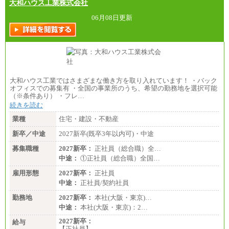
大和ハウス工業株式会社
06月08日更新
大和ハウス工業ではさまざまな働き方を取り入れています！ ・バック
オフィスでの募集有 ・全国の事業所のうち、希望の勤務地を選択可能
（※条件あり） ・フレ…
続きを読む
業種
住宅・建設・不動産
新卒／中途
2027新卒(既卒3年以内可)・中途
募集職種
2027新卒：
正社員（総合職）全…
中途：
①正社員（総合職）全国…
雇用形態
2027新卒：
正社員
中途：
正社員/契約社員
勤務地
2027新卒：
本社(大阪・東京)…
中途：
本社(大阪・東京)：2…
2027新卒：
給与
【正社員】