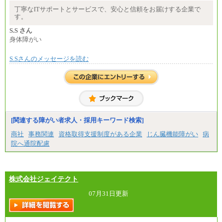
※試用期間中も給与に変更はございません
丁寧なITサポートとサービスで、安心と信頼をお届けする企業で
中途：
す。
月給：250,000円～400,000円
想定年収：4,000,000円～6,000,000円
S.S さん
※試用期間中も給与に変更はございません。
身体障がい
S.Sさんのメッセージを読む
[関連する障がい者求人・採用キーワード検索]
商社
事務関連
資格取得支援制度がある企業
じん臓機能障がい
病
院へ通院配慮
株式会社ジェイテクト
07月31日更新