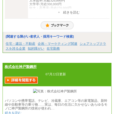
大学院卒/月給320,000円
大学卒/月給300,000円
短大・高専卒/月給270,000円
+ 続きを読む
■拠点型職員※
大学院卒/月給256,000円～288,000円
大学卒/月給240,000円～270,000円
短大・高専卒/月給216,000円～243,000円
■特定職員※
[関連する障がい者求人・採用キーワード検索]
大学院卒/月給234,000円～263,000円
大学卒/月給219,000円～246,000円
住宅・建設・不動産
企画・マーケティング関連
シェアトップクラ
短大・高専卒/月給197,000円～222,000円
スを誇る企業
知的障がい
在宅勤務
※拠点型職員、特定職員の給与は、生活の拠点が定
まることによるメリットおよび地域ごとの生計費な
どの地域差指数を勘案して拠点ごとに定めていま
す。
株式会社神戸製鋼所
中途：
全職種共通
07月22日更新
月給制
226,600円～390,100円（勤務地域等により異なりま
す）
・ご経験やスキルを考慮し、選考の中で決定いたし
ます。
・試用期間中も同額支給します。
パソコンや携帯電話、テレビ、冷蔵庫、エアコン等の家電製品、新幹
線や自動車等の乗り物……実は、毎日の生活に欠かせないあらゆるモ
ノに神戸製鋼所の技術が使われ…
続きを読む