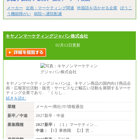
全職種共通
最低月給200,000円以上
メーカー
企画・マーケティング関連
外国語を活かせる企業
ぼうこ
※試用期間中も給与に変更はございません
う機能障がい
病院へ通院配慮
キヤノンマーケティングジャパン株式会社
02月12日更新
キヤノンマーケティングジャパンは、キヤノン商品の国内向け商品企
画・広報宣伝活動・販売・サービスなど幅広い活動を展開するマーケ
ティング企業であり、「くらし…
続きを読む
業種
メーカー/商社/IT/情報通信
新卒／中途
2027新卒・中途
募集職種
2027新卒：
（１）マーケティン…
中途：
【1】事務職 【2】営…