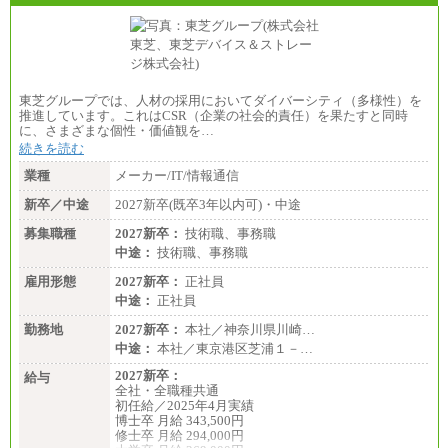
・460万円/28歳・月給26万円
・520万円/32歳・月給29万円
（４）
月給：201,000円～
想定年収：360万円～680万円
年収例：
東芝グループでは、人材の採用においてダイバーシティ（多様性）を
・520万円/32歳・月給29万円
推進しています。これはCSR（企業の社会的責任）を果たすと同時
に、さまざまな個性・価値観を…
年収例は賞与含む、残業代・家族手当含まず
続きを読む
※キャリアや能力等を考慮の上、当社規定により確
業種
メーカー/IT/情報通信
定します
※残業手当：別途支給
新卒／中途
2027新卒(既卒3年以内可)・中途
※固定給に固定残業代含まず
募集職種
※試用期間中も給与に変更なし
2027新卒：
技術職、事務職
中途：
技術職、事務職
雇用形態
2027新卒：
正社員
中途：
正社員
勤務地
2027新卒：
本社／神奈川県川崎…
中途：
本社／東京港区芝浦１－…
2027新卒：
給与
全社・全職種共通
初任給／2025年4月実績
博士卒 月給 343,500円
修士卒 月給 294,000円