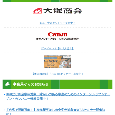
新卒・中途エントリー受付中！
1Dayイベント【8/12〆切！】
【〓SoftBank】「Real Jobセミナー」募集中！
事務局からのお知らせ
2028はじめ全学年対象！障がいのある学生のためのインターンシップ＆オー
プン・カンパニー情報公開中！
【自宅で視聴可能！】2028新卒はじめ全学年対象★WEBセミナー開催決
定！