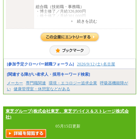
総合職（技術職・事務職）
・博士修了／月給326,800円
・修士修了／月給301,000円
・大学卒／月給282,000円
+ 続きを読む
・高専卒（専攻科）／月給282,000円
・高専卒（本科）／月給256,000円
一般事務職
・博士修了、修士修了、大学卒／月給206,400円
・高専卒（専攻科）／月給206,400円
・高専卒（本科）月給197,800円
・短大卒／月給197,800円
・専門卒（2年）／月給197,800円
[参加予定クローバー就職フォーラム]
2026/9/12 (土) 名古屋
※試用期間中も給与に変更はございません。
[関連する障がい者求人・採用キーワード検索]
中途：
メーカー
専門職関連
環境・エコロジー追求企業
呼吸器機能障が
（１）（２）
い
健康管理室・休憩室などがある
月給：270,000円～
想定年収：490万円～1,100万円
年収例：
・610万円/28歳・月給34万円
・1,090万円/38歳・月給59万円 *残業代・家族手当
東芝グループ(株式会社東芝、東芝デバイス＆ストレージ株式会
対象外
社)
（３）
05月15日更新
月給：190,000円～
想定年収：340万円～610万円
年収例：