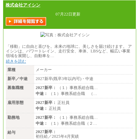
株式会社アイシン
07月22日更新
「移動」に自由と喜びを。未来の地球に、美しさを届け続けます。 ア
イシンは、パワートレイン、走行安全、車体、LBSなど、幅広い事業
領域を展開し、自動車を…
続きを読む
業種
メーカー
新卒／中途
2027新卒(既卒3年以内可)・中途
募集職種
2027新卒：
（１）事務系総合職…
中途：
（１）事務系総合職 （…
雇用形態
2027新卒：
正社員
中途：
正社員
勤務地
2027新卒：
（１）事務系総合職…
中途：
（１）事務系総合職（２…
2027新卒：
給与
初任給／2025年4月実績