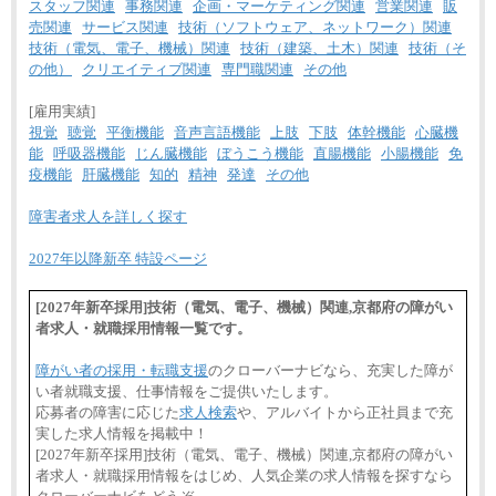
スタッフ関連
事務関連
企画・マーケティング関連
営業関連
販
売関連
サービス関連
技術（ソフトウェア、ネットワーク）関連
技術（電気、電子、機械）関連
技術（建築、土木）関連
技術（そ
の他）
クリエイティブ関連
専門職関連
その他
[雇用実績]
視覚
聴覚
平衡機能
音声言語機能
上肢
下肢
体幹機能
心臓機
能
呼吸器機能
じん臓機能
ぼうこう機能
直腸機能
小腸機能
免
疫機能
肝臓機能
知的
精神
発達
その他
障害者求人を詳しく探す
2027年以降新卒 特設ページ
[2027年新卒採用]技術（電気、電子、機械）関連,京都府の障がい
者求人・就職採用情報一覧です。
障がい者の採用・転職支援
のクローバーナビなら、充実した障が
い者就職支援、仕事情報をご提供いたします。
応募者の障害に応じた
求人検索
や、アルバイトから正社員まで充
実した求人情報を掲載中！
[2027年新卒採用]技術（電気、電子、機械）関連,京都府の障がい
者求人・就職採用情報をはじめ、人気企業の求人情報を探すなら