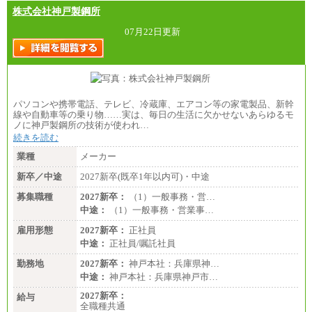
株式会社神戸製鋼所
07月22日更新
パソコンや携帯電話、テレビ、冷蔵庫、エアコン等の家電製品、新幹
線や自動車等の乗り物……実は、毎日の生活に欠かせないあらゆるモ
ノに神戸製鋼所の技術が使われ…
続きを読む
業種
メーカー
新卒／中途
2027新卒(既卒1年以内可)・中途
募集職種
2027新卒：
（1）一般事務・営…
中途：
（1）一般事務・営業事…
雇用形態
2027新卒：
正社員
中途：
正社員/嘱託社員
勤務地
2027新卒：
神戸本社：兵庫県神…
中途：
神戸本社：兵庫県神戸市…
2027新卒：
給与
全職種共通