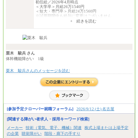
初任給／2026年4月時点
＜大学卒＞月給26万1540円
＜短大・専門卒＞月給24万1560円
※試用期間中も給与に変更はございません
中途：
+ 続きを読む
全職種共通
月給24万円～
※入社時の年齢等によって異なります。
※試用期間中も給与に変更はございません
栗木 駿兵 さん
体幹機能障がい 1級
栗木 駿兵さんのメッセージを読む
[参加予定クローバー就職フォーラム]
2026/9/12 (土) 名古屋
[関連する障がい者求人・採用キーワード検索]
メーカー
技術（電気、電子、機械）関連
株式上場または上場予定
の企業
聴覚障がい
階段・廊下の手すり