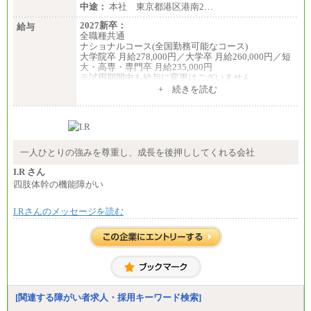
中途：
本社 東京都港区港南2…
2027新卒：
給与
全職種共通
ナショナルコース(全国勤務可能なコース)
大学院卒 月給278,000円／大学卒 月給260,000円／短
大・高専・専門卒 月給235,000円
※試用期間中も給与に変更はございません
+ 続きを読む
エリアコース(一定地域であれば移動可能なコース)
大学院卒 月給264,000円／大学卒 月給250,000円／短
大・高専・専門卒 月給225,000円
※試用期間中も給与に変更はございません
中途：
月給：250,000円～400,000円
一人ひとりの強みを尊重し、成長を後押ししてくれる会社
想定年収：4,000,000円～6,000,000円
※試用期間中も給与に変更はございません。
I.R さん
四肢体幹の機能障がい
I.Rさんのメッセージを読む
[関連する障がい者求人・採用キーワード検索]