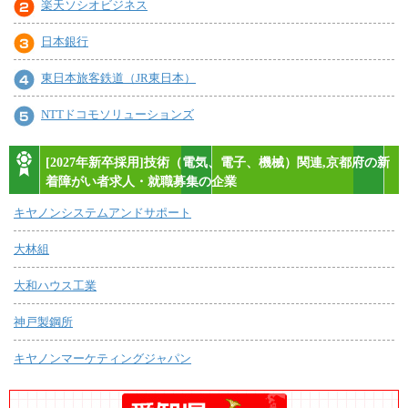
楽天ソシオビジネス
日本銀行
東日本旅客鉄道（JR東日本）
NTTドコモソリューションズ
[2027年新卒採用]技術（電気、電子、機械）関連,京都府の新
着障がい者求人・就職募集の企業
キヤノンシステムアンドサポート
大林組
大和ハウス工業
神戸製鋼所
キヤノンマーケティングジャパン