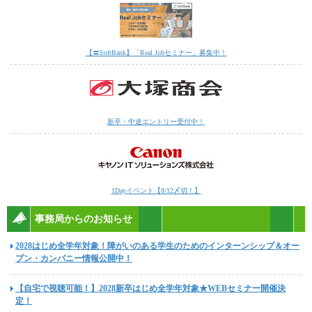
【〓SoftBank】「Real Jobセミナー」募集中！
新卒・中途エントリー受付中！
1Dayイベント【8/12〆切！】
事務局からのお知らせ
2028はじめ全学年対象！障がいのある学生のためのインターンシップ＆オー
プン・カンパニー情報公開中！
【自宅で視聴可能！】2028新卒はじめ全学年対象★WEBセミナー開催決
定！