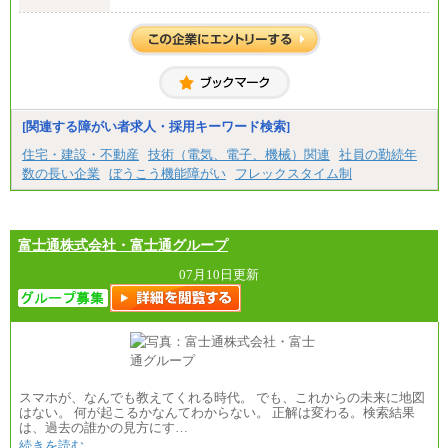
中途：
【正社員】
[全国社員]月給348,000円～
[地域社員]月給295,000円～
※試用期間中も給与に変更はございません
【契約社員】月給200,000円～
[関連する障がい者求人・採用キーワード検索]
住宅・建設・不動産
技術（電気、電子、機械）関連
社員の勤続年
数の長い企業
ぼうこう機能障がい
フレックスタイム制
富士通株式会社・富士通グループ
07月10日更新
スマホが、なんでも教えてくれる時代。 でも、これからの未来に地図
はない。 何が起こるかなんてわからない。 正解は変わる。検索結果
は、過去の誰かの見方にす…
続きを読む