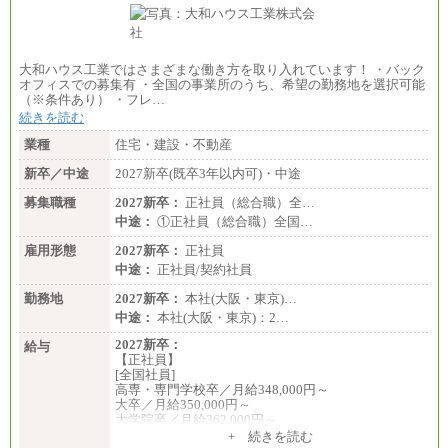
・ご経験やスキルを考慮し、選考の中で決定いたし
ます。
・試用期間中も同額支給します。
大和ハウス工業ではさまざまな働き方を取り入れています！ ・バック
オフィスでの募集有 ・全国の事業所のうち、希望の勤務地を選択可能
（※条件あり） ・フレ…
続きを読む
業種
住宅・建設・不動産
新卒／中途
2027新卒(既卒3年以内可)・中途
募集職種
2027新卒：
正社員（総合職）全…
中途：
①正社員（総合職）全国…
雇用形態
2027新卒：
正社員
中途：
正社員/契約社員
勤務地
2027新卒：
本社(大阪・東京)…
中途：
本社(大阪・東京)：2…
2027新卒：
給与
【正社員】
[全国社員]
高専・専門学校卒／月給348,000円～
大卒／月給350,000円～
大学院卒／月給362,000円～
[地域社員]月給295,000円～
+ 続きを読む