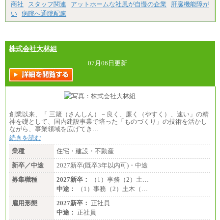
商社
スタッフ関連
アットホームな社風が自慢の企業
肝臓機能障が
い
病院へ通院配慮
株式会社大林組
07月06日更新
創業以来、「 三箴（さんしん）－良く、廉く（やすく）、速い」の精
神を礎として、国内建設事業で培った「ものづくり」の技術を活かし
ながら、事業領域を広げてき…
続きを読む
業種
住宅・建設・不動産
新卒／中途
2027新卒(既卒3年以内可)・中途
募集職種
2027新卒：
（1）事務（2）土…
中途：
（1）事務（2）土木（…
雇用形態
2027新卒：
正社員
中途：
正社員