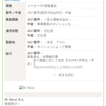
業種
メーカー/IT/情報通信
新卒／中途
2027新卒(既卒3年以内可)・中途
募集職種
2027新卒：
＜富士通株式会社＞…
中途：
事務職系のポジションな…
雇用形態
2027新卒：
正社員
中途：
正社員
勤務地
2027新卒：
・本店 〒211…
中途：
ポジションによって勤務…
2027新卒：
給与
募集各社・全職種共通
担う職責に応じて決定【2026年1月時点（予
定）】
月給284,000円または月給315,000円
※入社後早期から、自律的な業務遂行が求めら
+ 続きを読む
れる職務を担う方については、月額給与315,000円で
す。
なお、高度なスキルや専門性を持ち、より高
い職責を担う方については、さらに高い金額を個別
に設定します。
※習熟度を上げるための育成が一定期間必要で
上司の指示に基づき職務を遂行する方については、
M. Shirai さん
月額給与284,000円となります。
聴覚障がい