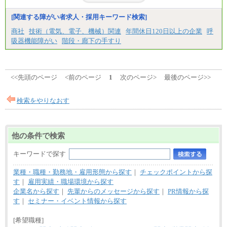
※試用期間中も給与に変更はございません。
[関連する障がい者求人・採用キーワード検索]
商社
技術（電気、電子、機械）関連
年間休日120日以上の企業
呼
吸器機能障がい
階段・廊下の手すり
<<先頭のページ
<前のページ
1
次のページ>
最後のページ>>
検索をやりなおす
他の条件で検索
キーワードで探す
業種・職種・勤務地・雇用形態から探す
｜
チェックポイントから探
す
｜
雇用実績・職場環境から探す
企業名から探す
｜
先輩からのメッセージから探す
｜
PR情報から探
す
｜
セミナー・イベント情報から探す
[希望職種]