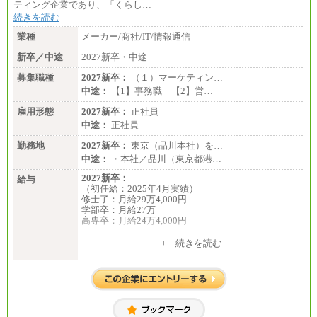
ティング企業であり、「くらし…
続きを読む
業種
メーカー/商社/IT/情報通信
新卒／中途
2027新卒・中途
募集職種
2027新卒：
（１）マーケティン…
中途：
【1】事務職 【2】営…
雇用形態
2027新卒：
正社員
中途：
正社員
勤務地
2027新卒：
東京（品川本社）を…
中途：
・本社／品川（東京都港…
2027新卒：
給与
（初任給：2025年4月実績）
修士了：月給29万4,000円
学部卒：月給27万
高専卒：月給24万4,000円
+ 続きを読む
中途：
月給 250,000円～350,000円
想定年収 420万円～600万円
入社時の処遇（基本給・賞与）は経験・スキルを考
慮の上、当社規程に従い決定いたします。
経験・スキルによっては、記載額を超える場合もあ
ります。