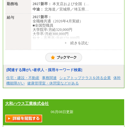
勤務地
2027新卒：
本支店および全国（…
中途：
北海道／宮城県／埼玉県…
2027新卒：
給与
全職種共通（2026年4月実績）
■全国型職員
大学院卒/月給320,000円
大学卒/月給300,000円
短大・高専卒/月給270,000円
+ 続きを読む
■拠点型職員※
大学院卒/月給256,000円～288,000円
大学卒/月給240,000円～270,000円
短大・高専卒/月給216,000円～243,000円
■特定職員※
[関連する障がい者求人・採用キーワード検索]
大学院卒/月給234,000円～263,000円
大学卒/月給219,000円～246,000円
住宅・建設・不動産
事務関連
シェアトップクラスを誇る企業
体幹
短大・高専卒/月給197,000円～222,000円
機能障がい
健康管理室・休憩室などがある
※拠点型職員、特定職員の給与は、生活の拠点が定
まることによるメリットおよび地域ごとの生計費な
どの地域差指数を勘案して拠点ごとに定めていま
す。
大和ハウス工業株式会社
中途：
全職種共通
06月08日更新
月給制
226,600円～390,100円（勤務地域等により異なりま
す）