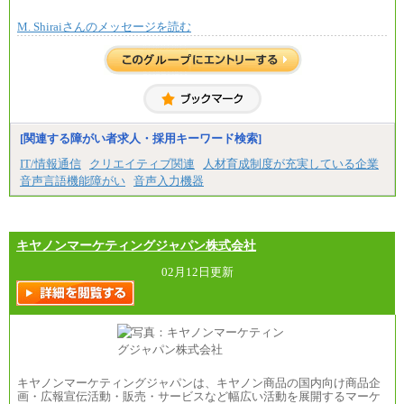
※個別に設定する給与については、選考の過程
で決定していきます。
M. Shiraiさんのメッセージを読む
※上記に加え、所定労働時間外に勤務をした場
合には、時間外勤務手当を支給します。
※試用期間中も給与に変更はございません。
中途：
＜募集各社・全職種共通＞
月給21万円以上～
※試用期間中の給与に変更はありません。
[関連する障がい者求人・採用キーワード検索]
※経験・能力を考慮し、当社規定により決定いたし
IT/情報通信
クリエイティブ関連
人材育成制度が充実している企業
ます。
音声言語機能障がい
音声入力機器
キヤノンマーケティングジャパン株式会社
02月12日更新
キヤノンマーケティングジャパンは、キヤノン商品の国内向け商品企
画・広報宣伝活動・販売・サービスなど幅広い活動を展開するマーケ