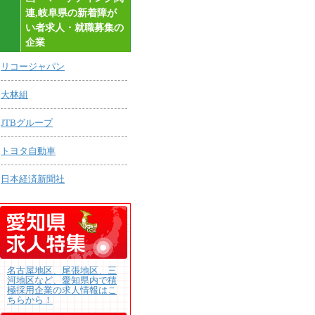
連,岐阜県の新着障が
い者求人・就職募集の
企業
リコージャパン
大林組
JTBグループ
トヨタ自動車
日本経済新聞社
名古屋地区、尾張地区、三
河地区など、愛知県内で積
極採用企業の求人情報はこ
ちらから！