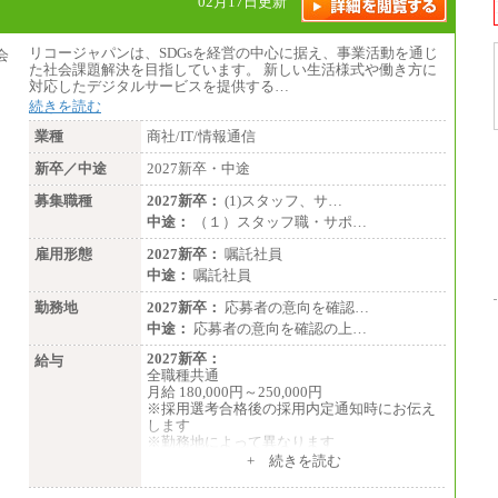
02月17日更新
リコージャパンは、SDGsを経営の中心に据え、事業活動を通じ
た社会課題解決を目指しています。 新しい生活様式や働き方に
対応したデジタルサービスを提供する…
続きを読む
業種
商社/IT/情報通信
新卒／中途
2027新卒・中途
募集職種
2027新卒：
(1)スタッフ、サ…
中途：
（１）スタッフ職・サポ…
雇用形態
2027新卒：
嘱託社員
中途：
嘱託社員
勤務地
2027新卒：
応募者の意向を確認…
中途：
応募者の意向を確認の上…
2027新卒：
給与
全職種共通
月給 180,000円～250,000円
※採用選考合格後の採用内定通知時にお伝え
します
※勤務地によって異なります
+ 続きを読む
中途：
全職種共通