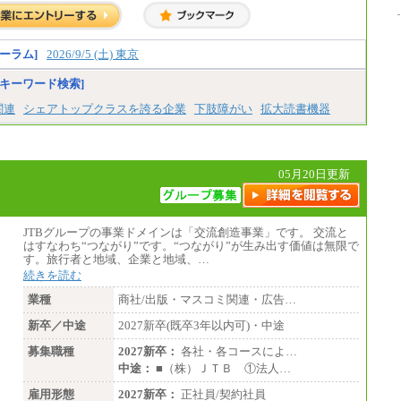
月給 200,000円～250,000円
入社時の処遇は経験・能力を考慮の上、当社
規程により決定します。
具体的な金額は採用選考合格後に採用内定通
ーラム]
2026/9/5 (土) 東京
知時にお伝えします。
キーワード検索]
関連
シェアトップクラスを誇る企業
下肢障がい
拡大読書機器
05月20日更新
JTBグループの事業ドメインは「交流創造事業」です。 交流と
はすなわち“つながり”です。“つながり”が生み出す価値は無限で
す。旅行者と地域、企業と地域、…
続きを読む
業種
商社/出版・マスコミ関連・広告…
新卒／中途
2027新卒(既卒3年以内可)・中途
募集職種
2027新卒：
各社・各コースによ…
中途：
■（株）ＪＴＢ ①法人…
雇用形態
2027新卒：
正社員/契約社員