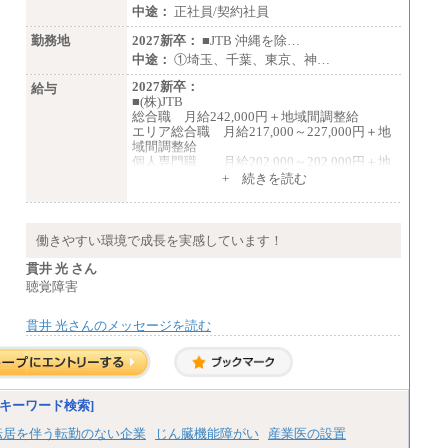
中途：
正社員/契約社員
勤務地
2027新卒：
■JTB 沖縄を除…
中途：
①埼玉、千葉、東京、神…
2027新卒：
給与
■(株)JTB
総合職 月給242,000円＋地域間調整給
エリア総合職 月給217,000～227,000円＋地
域間調整給
個人専門職 月給202,000～202,000円＋地
域間調整給
+ 続きを読む
※詳細はJTBキャリアサイトよりご確認くだ
さい。
■(株)JTB商事
働きやすい環境で成長を実感しています！
総合職 月給208,000～235,000円
エリア総合職 月給180,000～205,000円＋地
貫井 光 さん
域手当
聴覚障害
※詳細はJTBキャリアサイトよりご確認くだ
さい。
貫井 光さんのメッセージを読む
■(株)JTBパブリッシング ※2027年新卒募集
終了
総合職 月給271,000円
■(株)JTBビジネストラベルソリューションズ
キーワード検索]
総合職 月給220,000～230,000円＋地域間調
整給
転居を伴う転勤のない企業
じん臓機能障がい
産業医の設置
エリア総合職 月給206,000円～214,000＋地