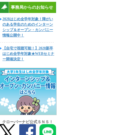
事務局からのお知らせ
2028はじめ全学年対象！障がい
のある学生のためのインターン
シップ＆オープン・カンパニー
情報公開中！
【自宅で視聴可能！】2028新卒
はじめ全学年対象★WEBセミナ
ー開催決定！
クローバーナビ公式ＳＮＳ！