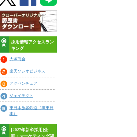
採用情報アクセスラン
キング
大塚商会
楽天ソシオビジネス
アクセンチュア
ジェイテクト
東日本旅客鉄道（JR東日
本）
[2027年新卒採用]企
画・マーケティング関