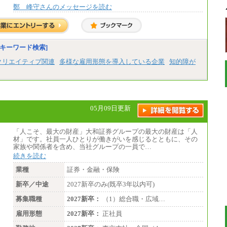
鄭 峰守さんのメッセージを読む
キーワード検索]
クリエイティブ関連
多様な雇用形態を導入している企業
知的障が
05月09日更新
「人こそ、最大の財産」大和証券グループの最大の財産は「人
材」です。社員一人ひとりが働きがいを感じるとともに、その
家族や関係者を含め、当社グループの一員で…
続きを読む
業種
証券・金融・保険
新卒／中途
2027新卒のみ(既卒3年以内可)
募集職種
2027新卒：
（1）総合職・広域…
雇用形態
2027新卒：
正社員