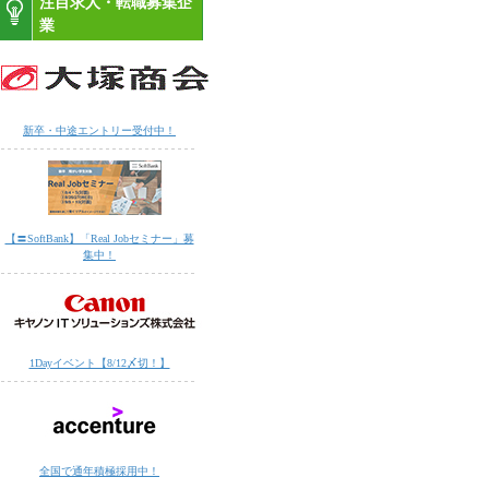
注目求人・転職募集企
業
新卒・中途エントリー受付中！
【〓SoftBank】「Real Jobセミナー」募
集中！
1Dayイベント【8/12〆切！】
全国で通年積極採用中！