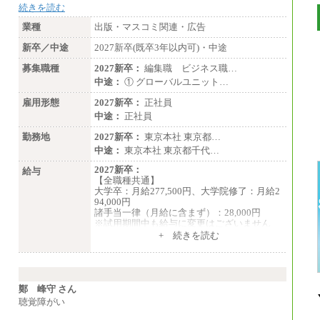
続きを読む
業種
出版・マスコミ関連・広告
新卒／中途
2027新卒(既卒3年以内可)・中途
募集職種
2027新卒：
編集職 ビジネス職…
中途：
① グローバルユニット…
雇用形態
2027新卒：
正社員
中途：
正社員
勤務地
2027新卒：
東京本社 東京都…
中途：
東京本社 東京都千代…
2027新卒：
給与
【全職種共通】
大学卒：月給277,500円、大学院修了：月給2
94,000円
諸手当一律（月給に含まず）：28,000円
※試用期間中も給与に変更はございません
中途：
+ 続きを読む
【全職種共通】
月給370,000円～
※経験・能力等を考慮の上、当社規定により
決定します。
※試用期間中も給与に変更はございません。
鄭 峰守 さん
※想定年収 6,000,000円～（住居費補助、子
聴覚障がい
手当などの各種手当を含む金額です）