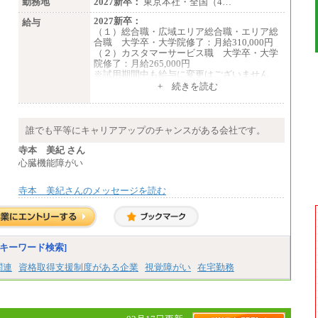
勤務地
2027新卒：
東京本社・全国（4…
2027新卒：
給与
（１）総合職・広域エリア総合職・エリア総
合職 大学卒・大学院修了：月給310,000円
（２）カスタマーサービス職 大学卒・大学
院修了：月給265,000円
※試用期間中も給与に変更はございません
+ 続きを読む
誰でも平等にキャリアアップのチャンスがある会社です。
寺本 美紀 さん
心臓機能障がい
寺本 美紀さんのメッセージを読む
キーワード検索]
関連
資格取得支援制度がある企業
視覚障がい
在宅勤務