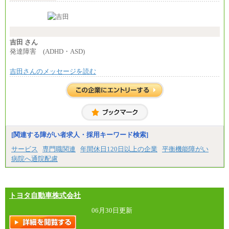
夜勤回数により変動
東京都居住支援特別手当：20,000円（※支給期間・
条件あり）
---
計：250,000円
吉田 さん
■その他職種共通
発達障害 (ADHD・ASD)
月給：25万3,400円～
※固定残業代20時間分を手当に含む(33,900円～)
吉田さんのメッセージを読む
※20時間を超過した場合は別途支給
※試用期間中も給与に変更はございません
中途：
(1)(2)月給：25万3400円～28万5900円
※固定残業代20時間分を手当に含む(33,900円～38,20
0円)
※20時間を超過した場合は別途支給
※試用期間中も給与に変更はございません
[関連する障がい者求人・採用キーワード検索]
サービス
専門職関連
年間休日120日以上の企業
平衡機能障がい
病院へ通院配慮
トヨタ自動車株式会社
06月30日更新