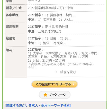
業種
サービス
新卒／中途
2027新卒(既卒3年以内可)・中途
募集職種
2027新卒：
1）労務事務…契約…
中途：
1）労務事務 2）人材…
雇用形態
2027新卒：
正社員/契約社員
中途：
正社員/契約社員
勤務地
2027新卒：
1）池袋 2）完…
中途：
1）池袋 2) 完全…
2027新卒：
給与
1）大学卒・大学院修了：月給21万円/短大・専門・
高専卒：月給20.5万円/高卒：月給19.7万円
2）月給：21万円～27万円
※高校卒は既卒のみ応募可（2024～2026年卒）
中途：
1）月給：21万円～25万円
+ 続きを読む
2）月給：21万円～27万円
[関連する障がい者求人・採用キーワード検索]