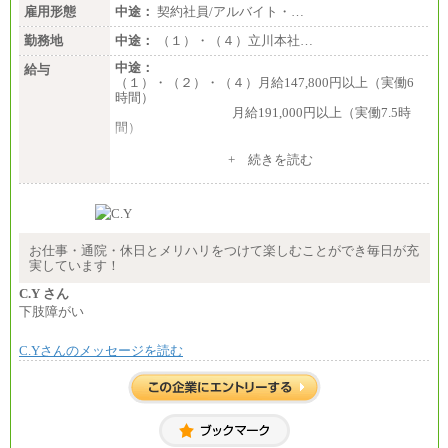
雇用形態
中途：
契約社員/アルバイト・…
勤務地
中途：
（１）・（４）立川本社…
中途：
給与
（１）・（２）・（４）月給147,800円以上（実働6
時間）
月給191,000円以上（実働7.5時
間）
（３）月給191,000円以上（実働7.5時間）
+ 続きを読む
（５）月給147,800円以上（実働6時間）
-----
時給 1,226円（実働4.5時間）
※基本給に加算して以下手当有（いずれも時
間額換算額）
お仕事・通院・休日とメリハリをつけて楽しむことができ毎日が充
・退職金相当手当 37円
実しています！
・賞与相当手当 127円
合計時給額 1,390円
C.Y さん
下肢障がい
※全ての求人において試用期間中も給与に変更はご
ざいません。
C.Yさんのメッセージを読む