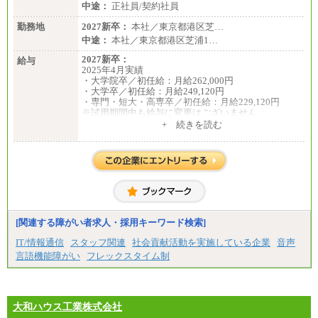
中途：
正社員/契約社員
勤務地
2027新卒：
本社／東京都港区芝…
中途：
本社／東京都港区芝浦1…
2027新卒：
給与
2025年4月実績
・大学院卒／初任給：月給262,000円
・大学卒／初任給：月給249,120円
・専門・短大・高専卒／初任給：月給229,120円
※試用期間中も給与に変更はございません
中途：
+ 続きを読む
月給195,070円以上
※試用期間中(2ヶ月間)も給与等に変更はございませ
ん
※給与額は、経験、能力を考慮し決定致します。
[関連する障がい者求人・採用キーワード検索]
IT/情報通信
スタッフ関連
社会貢献活動を実施している企業
音声
言語機能障がい
フレックスタイム制
大和ハウス工業株式会社