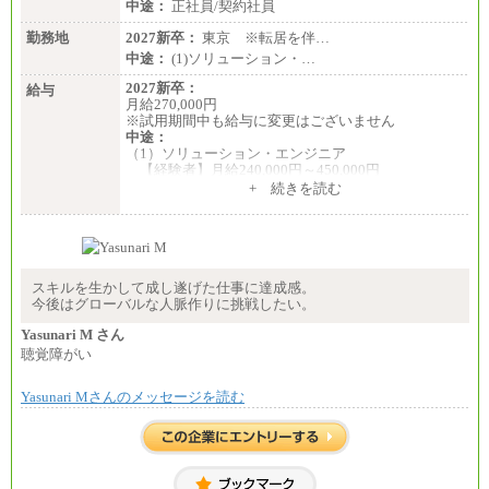
中途：
正社員/契約社員
勤務地
2027新卒：
東京 ※転居を伴…
中途：
(1)ソリューション・…
2027新卒：
給与
月給270,000円
※試用期間中も給与に変更はございません
中途：
（1）ソリューション・エンジニア
【経験者】月給240,000円～450,000円
※地域や業務内容によって変動があります
+ 続きを読む
【未経験者】月給210,000円～340,000円
※地域や業務内容によって変動があります
（2）一般事務
月給210,000円～350,000円
※地域や業務内容によって変動があります
スキルを生かして成し遂げた仕事に達成感。
今後はグローバルな人脈作りに挑戦したい。
（3）庶務/軽作業
月給220,000円～250,000円
Yasunari M さん
聴覚障がい
※試用期間中も給与に変更はございません
Yasunari Mさんのメッセージを読む