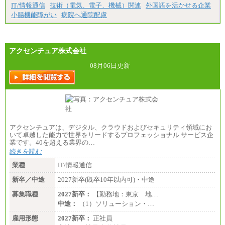
・試用期間中も給与変更なし
IT/情報通信
技術（電気、電子、機械）関連
外国語を活かせる企業
小腸機能障がい
病院へ通院配慮
アクセンチュア株式会社
08月06日更新
アクセンチュアは、デジタル、クラウドおよびセキュリティ領域にお
いて卓越した能力で世界をリードするプロフェッショナル サービス企
業です。40を超える業界の…
続きを読む
業種
IT/情報通信
新卒／中途
2027新卒(既卒10年以内可)・中途
募集職種
2027新卒：
【勤務地：東京 地…
中途：
（1）ソリューション・…
雇用形態
2027新卒：
正社員