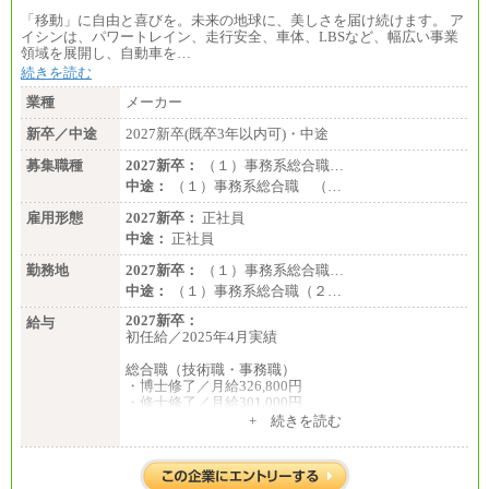
「移動」に自由と喜びを。未来の地球に、美しさを届け続けます。 ア
イシンは、パワートレイン、走行安全、車体、LBSなど、幅広い事業
領域を展開し、自動車を…
続きを読む
業種
メーカー
新卒／中途
2027新卒(既卒3年以内可)・中途
募集職種
2027新卒：
（１）事務系総合職…
中途：
（１）事務系総合職 （…
雇用形態
2027新卒：
正社員
中途：
正社員
勤務地
2027新卒：
（１）事務系総合職…
中途：
（１）事務系総合職（２…
2027新卒：
給与
初任給／2025年4月実績
総合職（技術職・事務職）
・博士修了／月給326,800円
・修士修了／月給301,000円
・大学卒／月給282,000円
+ 続きを読む
・高専卒（専攻科）／月給282,000円
・高専卒（本科）／月給256,000円
一般事務職