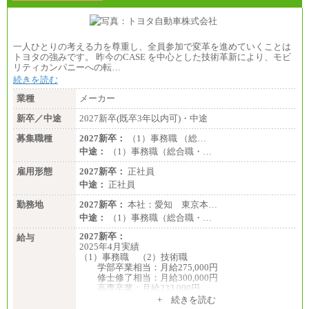
一人ひとりの考える力を尊重し、全員参加で変革を進めていくことは
トヨタの強みです。 昨今のCASE を中心とした技術革新により、モビ
リティカンパニーへの転…
続きを読む
業種
メーカー
新卒／中途
2027新卒(既卒3年以内可)・中途
募集職種
2027新卒：
（1）事務職 （総…
中途：
（1）事務職（総合職・…
雇用形態
2027新卒：
正社員
中途：
正社員
勤務地
2027新卒：
本社：愛知 東京本…
中途：
（1）事務職（総合職・…
2027新卒：
給与
2025年4月実績
（1）事務職 （2）技術職
学部卒業相当：月給275,000円
修士修了相当：月給300,000円
高専卒業：月給233,000円
+ 続きを読む
（3）業務職