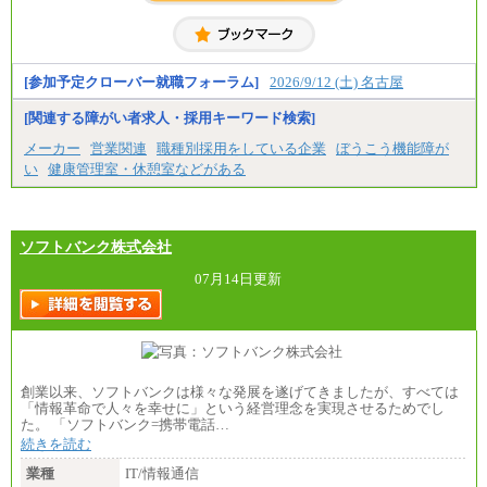
・博士修了、修士修了、大学卒／月給206,400円
・高専卒（専攻科）／月給206,400円
・高専卒（本科）月給197,800円
・短大卒／月給197,800円
・専門卒（2年）／月給197,800円
[参加予定クローバー就職フォーラム]
2026/9/12 (土) 名古屋
※試用期間中も給与に変更はございません。
[関連する障がい者求人・採用キーワード検索]
中途：
メーカー
営業関連
職種別採用をしている企業
ぼうこう機能障が
（１）（２）
い
健康管理室・休憩室などがある
月給：270,000円～
想定年収：490万円～1,100万円
年収例：
・610万円/28歳・月給34万円
・1,090万円/38歳・月給59万円 *残業代・家族手当
ソフトバンク株式会社
対象外
07月14日更新
（３）
月給：190,000円～
想定年収：340万円～610万円
年収例：
・460万円/28歳・月給26万円
・520万円/32歳・月給29万円
創業以来、ソフトバンクは様々な発展を遂げてきましたが、すべては
（４）
「情報革命で人々を幸せに」という経営理念を実現させるためでし
月給：201,000円～
た。 「ソフトバンク=携帯電話…
想定年収：360万円～680万円
続きを読む
年収例：
・520万円/32歳・月給29万円
業種
IT/情報通信