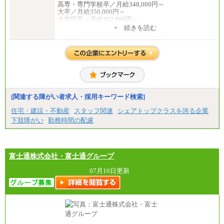
高専・専門学校卒／月給348,000円～
大卒／月給350,000円～
大学院卒／月給362,000円～
[地域社員]月給295,000円～
+ 続きを読む
中途：
【正社員】
[全国社員]月給348,000円～
[地域社員]月給295,000円～
※試用期間中も給与に変更はございません
【契約社員】月給200,000円～
[関連する障がい者求人・採用キーワード検索]
住宅・建設・不動産
スタッフ関連
シェアトップクラスを誇る企業
下肢障がい
勤務時間の配慮
富士通株式会社・富士通グループ
07月10日更新