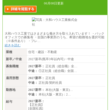
06月08日更新
大和ハウス工業ではさまざまな働き方を取り入れています！ ・バック
オフィスでの募集有 ・全国の事業所のうち、希望の勤務地を選択可能
（※条件あり） ・フレ…
続きを読む
業種
住宅・建設・不動産
新卒／中途
2027新卒(既卒3年以内可)・中途
募集職種
2027新卒：
正社員（総合職）全…
中途：
①正社員（総合職）全国…
雇用形態
2027新卒：
正社員
中途：
正社員/契約社員
勤務地
2027新卒：
本社(大阪・東京)…
中途：
本社(大阪・東京)：2…
2027新卒：
給与
【正社員】
[全国社員]