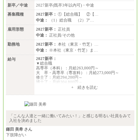
年収例は賞与含む、残業代・家族手当含まず
新卒／中途
2027新卒(既卒3年以内可)・中途
※キャリアや能力等を考慮の上、当社規定により確
募集職種
2027新卒：
①【総合職】 ②【…
定します
中途：
（1）総合職 （2）ア…
※残業手当：別途支給
※固定給に固定残業代含まず
雇用形態
2027新卒：
正社員
※試用期間中も給与に変更なし
中途：
正社員/その他
勤務地
2027新卒：
本社（東京・竹芝）…
中途：
※本社（東京・竹芝）ま…
2027新卒：
給与
▼総合職
高専卒（本科）：月給263,000円～
大 卒・高専卒（専攻科）：月給273,000円～
修士了：月給294,200円～
博士了：月給304,800円～
+ 続きを読む
※卓越した能力、高度な技術や実績をお持ちの方
で、それらを入社後の実業務において発揮できると
認められる場合は、 上記の給与に関わらず個別設定
することがあります
▼アソシエイト職
「こんな人達と一緒に働いてみたい！」と感じる明るい社員をみて
月給235,000円
入社を決めました
全職種2025年度実績
鎌田 美希 さん
下肢障がい
※営業職に支給するインセンティブは除く