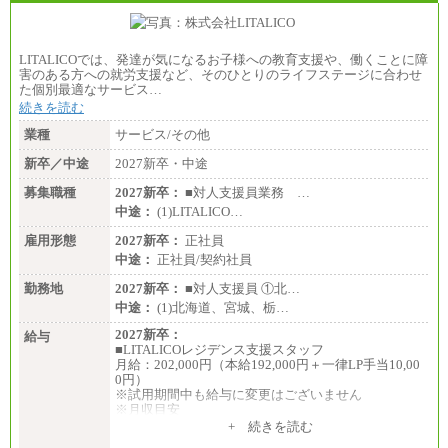
LITALICOでは、発達が気になるお子様への教育支援や、働くことに障
害のある方への就労支援など、そのひとりのライフステージに合わせ
た個別最適なサービス…
続きを読む
業種
サービス/その他
新卒／中途
2027新卒・中途
募集職種
2027新卒：
■対人支援員業務 …
中途：
(1)LITALICO…
雇用形態
2027新卒：
正社員
中途：
正社員/契約社員
勤務地
2027新卒：
■対人支援員 ①北…
中途：
(1)北海道、宮城、栃…
2027新卒：
給与
■LITALICOレジデンス支援スタッフ
月給：202,000円（本給192,000円＋一律LP手当10,00
0円）
※試用期間中も給与に変更はございません
※月収目安
月給：202,000円
+ 続きを読む
夜勤手当：28,000円（月4回）※1回7,000円、実際の