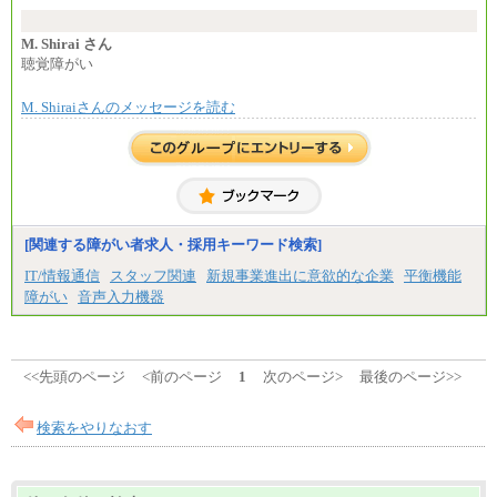
に設定します。
※習熟度を上げるための育成が一定期間必要で
上司の指示に基づき職務を遂行する方については、
M. Shirai さん
月額給与284,000円となります。
聴覚障がい
※個別に設定する給与については、選考の過程
で決定していきます。
M. Shiraiさんのメッセージを読む
※上記に加え、所定労働時間外に勤務をした場
合には、時間外勤務手当を支給します。
※試用期間中も給与に変更はございません。
中途：
＜募集各社・全職種共通＞
月給21万円以上～
※試用期間中の給与に変更はありません。
[関連する障がい者求人・採用キーワード検索]
※経験・能力を考慮し、当社規定により決定いたし
IT/情報通信
スタッフ関連
新規事業進出に意欲的な企業
平衡機能
ます。
障がい
音声入力機器
<<先頭のページ
<前のページ
1
次のページ>
最後のページ>>
検索をやりなおす