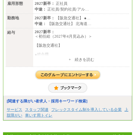
雇用形態
2027新卒：
正社員
中途：
正社員/契約社員/アル…
勤務地
2027新卒：
【阪急交通社】 ●…
中途：
【阪急交通社】 北海道…
2027新卒：
給与
＜初任給（2027年4月見込み）＞
【阪急交通社】
●総合職
・大学・院卒
+ 続きを読む
月給250,000円(※1)、247,000円(※2)、242,000円
(※3)、239,000円(※4)、237,000円（※5）
・専門・短大卒
月給229,500円(※1)、226,500円(※2)、221,500円
(※3)、218,500円(※4)、216,500円（※5）
※1…東京都、埼玉県、千葉県、神奈川県
※2…大阪府、京都府、兵庫県、滋賀県
[関連する障がい者求人・採用キーワード検索]
※3…愛知県、静岡県
※4…北海道、宮城県、栃木県、群馬県、長野県、新
サービス
スタッフ関連
フレックスタイム制を導入している企業
上
潟県、富山県、石川県、岡山県、広島県、山口県、
肢障がい
車いす用トイレ
香川県、福岡県
※5…青森県、鳥取県、島根県、愛媛県、高知県、大
分県、長崎県、熊本県、宮崎県、鹿児島県、沖縄
県、福島県、山形県