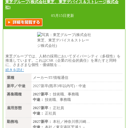
・月給には一律地域手当を含んだ金額を表示
東芝グループ(株式会社東芝、東芝デバイス＆ストレージ株式会
（一律地域手当：※1…36,000円、※2…33,000円、
社)
※3…28,000円、※4…25,000円、※5…23,000円）
・試用期間中も給与変更なし
05月15日更新
●基幹職（地域限定社員）
・大学・院卒／月給185,000 円～219,000 円 ※勤務地
により異なる。
〈東京・神奈川〉219,000 円
〈大阪・兵庫〉209,000 円
〈愛知〉194,500 円 〈福岡〉1
85,000 円
東芝グループでは、人材の採用においてダイバーシティ（多様性）を
推進しています。これはCSR（企業の社会的責任）を果たすと同時
・専門・短大卒／月給185,000 円～210,000 円 ※勤務
に、さまざまな個性・価値観を…
地により異なる。
〈東京・神奈川〉210,000 円
続きを読む
〈大阪・兵庫〉200,000 円
業種
メーカー/IT/情報通信
〈愛知〉194,500 円 〈福
岡〉185,000円
新卒／中途
2027新卒(既卒3年以内可)・中途
※基本給のみ（地域手当なし）
募集職種
2027新卒：
技術職、事務職
※試用期間中も給与変更なし
中途：
中途：
技術職、事務職
【阪急交通社】
雇用形態
◆正社員/総合職
2027新卒：
正社員
月給250,000円～(※1)、247,000円～(※2)、242,000円
中途：
正社員
～(※3)、239,000円～(※4)、237,000円～（※5）
・月給は一律地域手当を含んだ金額を表示
勤務地
2027新卒：
本社／神奈川県川崎…
（※1…36,000円、※2…33,000円、※3…28,000円、
中途：
本社／東京港区芝浦１－…