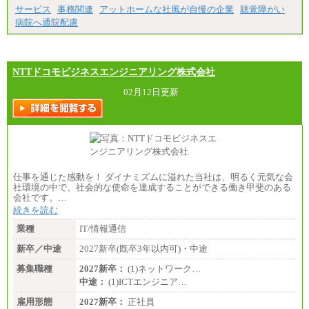
サービス
事務関連
アットホームな社風が自慢の企業
聴覚障がい
病院へ通院配慮
NTTドコモビジネスエンジニアリング株式会社
02月12日更新
仕事を通じた感動を！ ダイナミズムに溢れた当社は、明るく元気な会
社環境の中で、社会的な使命を達成することができる働き甲斐のある
会社です。…
続きを読む
業種
IT/情報通信
新卒／中途
2027新卒(既卒3年以内可)・中途
募集職種
2027新卒：
(1)ネットワーク…
中途：
(1)ICTエンジニア…
雇用形態
2027新卒：
正社員