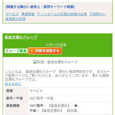
[関連する障がい者求人・採用キーワード検索]
サービス
事務関連
アットホームな社風が自慢の企業
下肢障がい
産業医の設置
阪急交通社グループ
05月13日更新
こんにちは。 阪急交通社グループ 障がい者採用担当です。 当グルー
プ採用ページをご覧いただたき、ありがとうございます。 私たち阪急
交通社グループでは…
続きを読む
業種
サービス
新卒／中途
2027新卒・中途
募集職種
2027新卒：
【阪急交通社】 ◆…
中途：
【阪急交通社】 総合職…