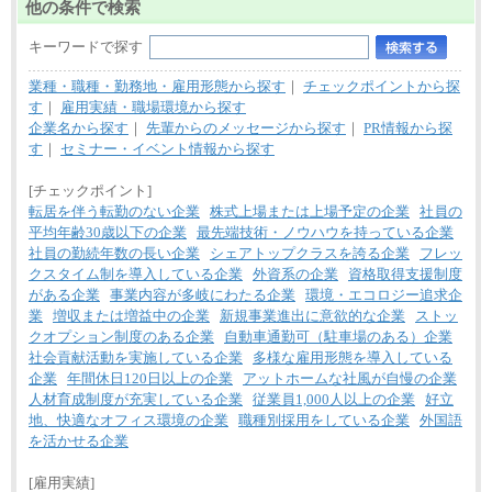
他の条件で検索
キーワードで探す
業種・職種・勤務地・雇用形態から探す
｜
チェックポイントから探
す
｜
雇用実績・職場環境から探す
企業名から探す
｜
先輩からのメッセージから探す
｜
PR情報から探
す
｜
セミナー・イベント情報から探す
[チェックポイント]
転居を伴う転勤のない企業
株式上場または上場予定の企業
社員の
平均年齢30歳以下の企業
最先端技術・ノウハウを持っている企業
社員の勤続年数の長い企業
シェアトップクラスを誇る企業
フレッ
クスタイム制を導入している企業
外資系の企業
資格取得支援制度
がある企業
事業内容が多岐にわたる企業
環境・エコロジー追求企
業
増収または増益中の企業
新規事業進出に意欲的な企業
ストッ
クオプション制度のある企業
自動車通勤可（駐車場のある）企業
社会貢献活動を実施している企業
多様な雇用形態を導入している
企業
年間休日120日以上の企業
アットホームな社風が自慢の企業
人材育成制度が充実している企業
従業員1,000人以上の企業
好立
地、快適なオフィス環境の企業
職種別採用をしている企業
外国語
を活かせる企業
[雇用実績]