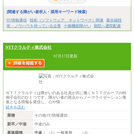
[関連する障がい者求人・採用キーワード検索]
IT/情報通信
技術（ソフトウェア、ネットワーク）関連
最先端技
術・ノウハウを持っている企業
小腸機能障がい
病院へ通院配慮
NTTクラルティ株式会社
07月17日更新
ＮＴＴクラルティは障がいのある社員が共に働くＮＴＴグループの特
例子会社のひとつです。障がい者の視点からノーマライゼーション推
進となる情報を発信し、心や情…
続きを読む
業種
その他/IT/情報通信
新卒／中途
中途のみ
募集職種
中途：
（1）一般事務 （※…