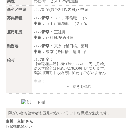
業種
商社/サービス/IT/情報通信
新卒／中途
2027新卒(既卒2年以内可)・中途
募集職種
2027新卒：
（１）事務職 （２…
中途：
（１）事務職 （２）物…
雇用形態
2027新卒：
正社員
中途：
正社員/契約社員
勤務地
2027新卒：
東京（飯田橋、菊川…
中途：
東京（飯田橋、菊川、西…
2027新卒：
給与
【全職種共通】初任給／274,000円（月給）
※大学院卒は月給が278,000円となります。
※試用期間中も給与に変更はございません
中途：
（１）～（４）274,000円（月給）～
+ 続きを読む
（５）235,000円（月給）～
※経験・年齢などを考慮のうえ、当社規程により優
遇します。
※業務内容・勤務形態に応じて、上記給与の範囲内
でご相談をさせていただく事があります
※試用期間中も給与に変更はございません
障がい者も健常者も区別のないフラットな職場が魅力です。
市川 直樹 さん
心臓機能障がい