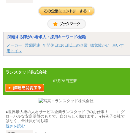
大学院修了・大学卒業：月給21万円
短期大学・専門学校（2年制）卒業：月給20万円
※博士修了の方については、専門性や担当業務を考
慮して給与を決定いたします
※試用期間中も給与に変更はございません
中途：
（1）事務職（総合職・正社員） （2）技術職（総
[関連する障がい者求人・採用キーワード検索]
合職・正社員）
月給 208,000円以上
メーカー
営業関連
年間休日120日以上の企業
聴覚障がい
車いす
経験、能力等を考慮し、弊社規定により決定
用トイレ
試用期間中も給与に変更はございません
（3）技能職（正社員）
基本給
月給 182,400円以上
ランスタッド株式会社
07月28日更新
●世界最大級の人材サービス企業ランスタッドでのお仕事！ ∟グ
ローバルな安定基盤のもとで、自分らしく働けます。 ●特例子会社で
はなく、全社員が同じ職…
続きを読む