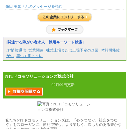
※試用期間中も給与に変更はございません
鎌田 美希さんのメッセージを読む
中途：
基本月給／20万5000円以上(正社員・準社員）
※経験、能力を考慮の上、当社規定により優遇
いたします
※自己成長支援金(10,000円）を含む
※別途、Workstyle支援金(月額4,000円）
[関連する障がい者求人・採用キーワード検索]
IT/情報通信
営業関連
株式上場または上場予定の企業
体幹機能障
がい
車いす用トイレ
NTTドコモソリューションズ株式会社
02月09日更新
私たちNTTドコモソリューションズは、「心をつなぐ、社会をつな
ぐ」をスローガンに、便利で安心、より楽しく、温もりのある豊かな
コミュニケーション社会の実現…