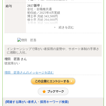
※4…25,000円、※5…23,000円）
・試用期間中も給与変更なし
2027新卒：
給与
全社・全職種共通
◆正社員/基幹職
初任給／2025年4月実績
〈東京・神奈川〉月給219,000 円～ 〈大阪・兵庫〉
博士卒 月給 343,500円
月給209,000 円～
修士卒 月給 294,000円
〈愛知〉月給194,500 円～ 〈福岡〉月給185,000 円～
大学卒 月給 269,000円
・一律地域手当なし
※試用期間の給与に変更はございません
+ 続きを読む
・試用期間中も給与変更なし
中途：
◆契約社員
経験・能力を考慮し、下記を下限として決定しま
月給187,500円～(※1)、184,000円～(※2)、180,500円
す。
～(※3)、170,500～(※4)、168,000円～（※5）
2025年新卒初任給 大学卒／月給 大学卒269,000円
インターンシップで障がい者採用の姿勢や、サポート体制の手厚さ
※1…東京都、埼玉県、千葉県、神奈川県
に感動し入社。
※2…大阪府、京都府、兵庫県、滋賀県
※3…愛知県、静岡県
増田 匠吾 さん
※4…北海道、宮城県、栃木県、群馬県、長野県、新
聴覚障がい
潟県、富山県、石川県、岡山県、広島県、山口県、
香川県、福岡県
※5…青森県、鳥取県、島根県、愛媛県、高知県、大
増田 匠吾さんのメッセージを読む
分県、長崎県、熊本県、宮崎県、鹿児島県、沖縄
県、福島県、山形県
◆パート・アルバイト
時給制：最低時給額 1,050円～ ※勤務地により異な
る。
【エアサーブ】
[関連する障がい者求人・採用キーワード検索]
月給223,000円～