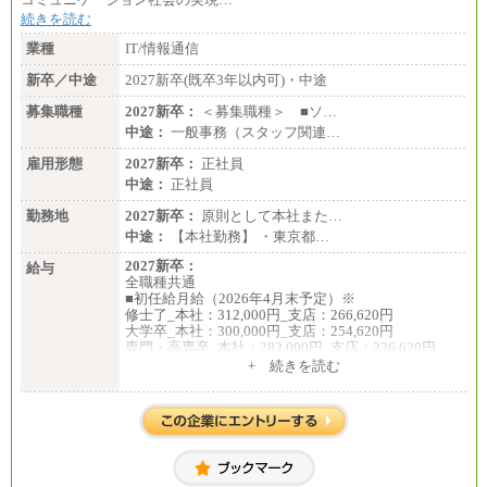
続きを読む
業種
IT/情報通信
新卒／中途
2027新卒(既卒3年以内可)・中途
募集職種
2027新卒：
＜募集職種＞ ■ソ…
中途：
一般事務（スタッフ関連…
雇用形態
2027新卒：
正社員
中途：
正社員
勤務地
2027新卒：
原則として本社また…
中途：
【本社勤務】 ・東京都…
2027新卒：
給与
全職種共通
■初任給月給（2026年4月末予定）※
修士了_本社：312,000円_支店：266,620円
大学卒_本社：300,000円_支店：254,620円
専門・高専卒_本社：282,000円_支店：236,620円
+ 続きを読む
※専門性に応じた高い給与水準の採用も実施
中途：
月給（本社）：213,030円＋諸手当
月給（支店）：164,920円～189,700円＋諸手当
※試用期間中も給与に変更はございません。
※上記はフルタイム勤務で残業ゼロの場合の標準的
な月額モデルとして掲載。