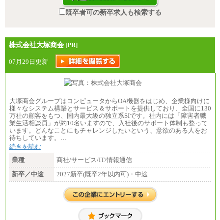
既卒者可の新卒求人も検索する
株式会社大塚商会
[PR]
07月29日更新
大塚商会グループはコンピュータからOA機器をはじめ、企業様向けに
様々なシステム構築とサービス＆サポートを提供しており、全国に130
万社の顧客をもつ、国内最大級の独立系SIです。社内には「障害者職
業生活相談員」が約10名いますので、入社後のサポート体制も整って
います。どんなことにもチャレンジしたいという、意欲のある人をお
待ちしています。…
続きを読む
業種
商社/サービス/IT/情報通信
新卒／中途
2027新卒(既卒2年以内可)・中途