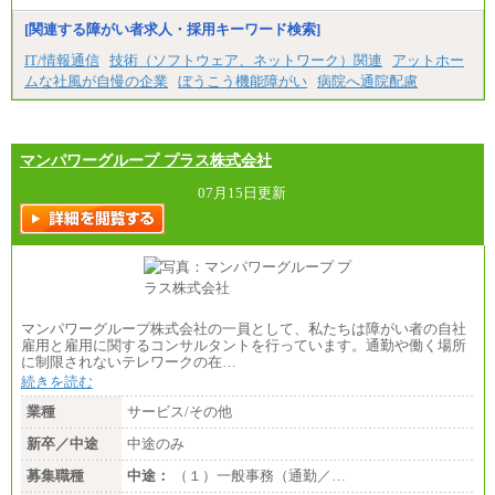
※上記のほか、ボーナス支給あり
年収（本社）：330万～380万（フルタイムで標準的
[関連する障がい者求人・採用キーワード検索]
なボーナス込みの金額です。上限金額は全社平均20
時間の残業込み）
IT/情報通信
技術（ソフトウェア、ネットワーク）関連
アットホー
年収（支店）：260万～340万（フルタイムで標準的
ムな社風が自慢の企業
ぼうこう機能障がい
病院へ通院配慮
なボーナス込みの金額です。上限金額は全社平均20
時間の残業込み）
※年1回評価に応じて昇給有り。(上限あり)
※雇用形態についての補足：事務系職務限定の正社
員となります
マンパワーグループ プラス株式会社
07月15日更新
マンパワーグループ株式会社の一員として、私たちは障がい者の自社
雇用と雇用に関するコンサルタントを行っています。通勤や働く場所
に制限されないテレワークの在…
続きを読む
業種
サービス/その他
新卒／中途
中途のみ
募集職種
中途：
（１）一般事務（通勤／…