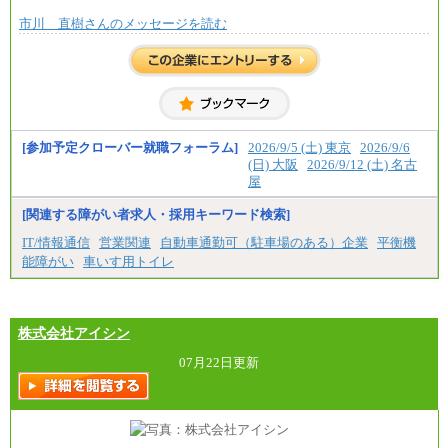
市川 直樹さんのメッセージを読む
[参加予定クローバー就職フォーラム]
2026/9/5 (土) 東京
2026/9/6
(日) 大阪
2026/9/12 (土) 名古
屋
[関連する障がい者求人・採用キーワード検索]
IT/情報通信
営業関連
自動車通勤可（駐車場のある）企業
平衡機
能障がい
車いす用トイレ
株式会社アイシン
07月22日更新