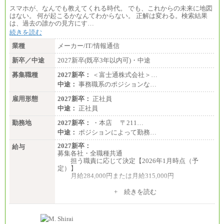
スマホが、なんでも教えてくれる時代。 でも、これからの未来に地図
はない。 何が起こるかなんてわからない。 正解は変わる。検索結果
は、過去の誰かの見方にす…
続きを読む
業種
メーカー/IT/情報通信
新卒／中途
2027新卒(既卒3年以内可)・中途
募集職種
2027新卒：
＜富士通株式会社＞…
中途：
事務職系のポジションな…
雇用形態
2027新卒：
正社員
中途：
正社員
勤務地
2027新卒：
・本店 〒211…
中途：
ポジションによって勤務…
2027新卒：
給与
募集各社・全職種共通
担う職責に応じて決定【2026年1月時点（予
定）】
月給284,000円または月給315,000円
※入社後早期から、自律的な業務遂行が求めら
+ 続きを読む
れる職務を担う方については、月額給与315,000円で
す。
なお、高度なスキルや専門性を持ち、より高
い職責を担う方については、さらに高い金額を個別