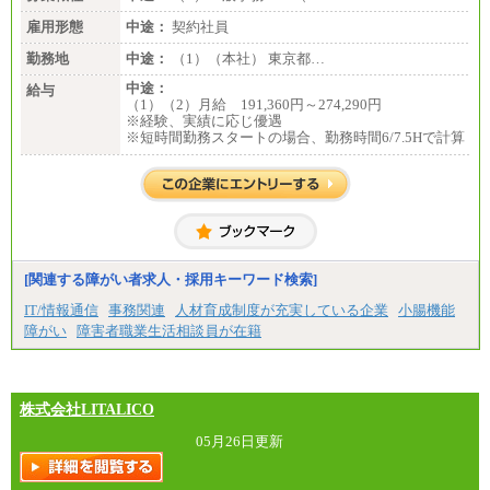
雇用形態
中途：
契約社員
勤務地
中途：
（1）（本社） 東京都…
中途：
給与
（1）（2）月給 191,360円～274,290円
※経験、実績に応じ優遇
※短時間勤務スタートの場合、勤務時間6/7.5Hで計算
[関連する障がい者求人・採用キーワード検索]
IT/情報通信
事務関連
人材育成制度が充実している企業
小腸機能
障がい
障害者職業生活相談員が在籍
株式会社LITALICO
05月26日更新