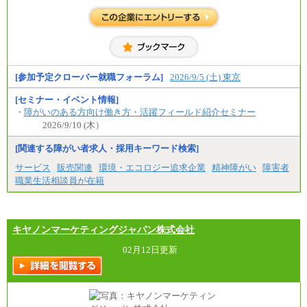
中途：
全職種共通
初任給／月給263,000円～
※居住地、年齢により異なります。
※この他に、該当する場合は各種手当が支給されま
す。
※試用期間中も給与に変更はございません
[参加予定クローバー就職フォーラム]
2026/9/5 (土) 東京
[セミナー・イベント情報]
・
障がいのある方向け働き方・活躍フィールド紹介セミナー
2026/9/10 (木）
[関連する障がい者求人・採用キーワード検索]
サービス
販売関連
環境・エコロジー追求企業
精神障がい
障害者
職業生活相談員が在籍
キヤノンマーケティングジャパン株式会社
02月12日更新