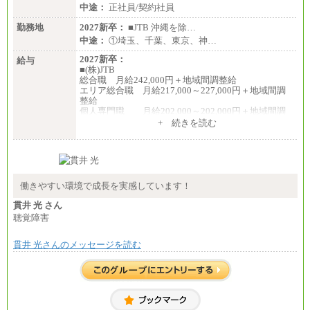
中途：
正社員/契約社員
勤務地
2027新卒：
■JTB 沖縄を除…
中途：
①埼玉、千葉、東京、神…
2027新卒：
給与
■(株)JTB
総合職 月給242,000円＋地域間調整給
エリア総合職 月給217,000～227,000円＋地域間調
整給
個人専門職 月給202,000～202,000円＋地域間調
整給
+ 続きを読む
※詳細はJTBキャリアサイトよりご確認ください。
■(株)JTB商事
総合職 月給208,000～235,000円
エリア総合職 月給180,000～205,000円＋地域手当
※詳細はJTBキャリアサイトよりご確認ください。
働きやすい環境で成長を実感しています！
■(株)JTBパブリッシング ※2027年新卒募集終了
貫井 光 さん
総合職 月給271,000円
聴覚障害
■(株)JTBビジネストラベルソリューションズ
貫井 光さんのメッセージを読む
総合職 月給220,000～230,000円＋地域間調整給
エリア総合職 月給206,000円～214,000＋地域間調
整給
※詳細はJTBキャリアサイトよりご確認ください。
■(株)JTBコミュニケーションデザイン
総合職 月給230,000円