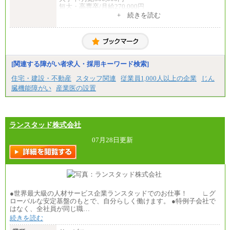
短大・高専卒/月給270,000円
+ 続きを読む
■拠点型職員※
大学院卒/月給256,000円～288,000円
大学卒/月給240,000円～270,000円
短大・高専卒/月給216,000円～243,000円
■特定職員※
[関連する障がい者求人・採用キーワード検索]
大学院卒/月給234,000円～263,000円
大学卒/月給219,000円～246,000円
住宅・建設・不動産
スタッフ関連
従業員1,000人以上の企業
じん
短大・高専卒/月給197,000円～222,000円
臓機能障がい
産業医の設置
※拠点型職員、特定職員の給与は、生活の拠点が定
まることによるメリットおよび地域ごとの生計費な
どの地域差指数を勘案して拠点ごとに定めていま
す。
ランスタッド株式会社
中途：
全職種共通
07月28日更新
月給制
226,600円～390,100円（勤務地域等により異なりま
す）
・ご経験やスキルを考慮し、選考の中で決定いたし
ます。
・試用期間中も同額支給します。
●世界最大級の人材サービス企業ランスタッドでのお仕事！ ∟グ
ローバルな安定基盤のもとで、自分らしく働けます。 ●特例子会社で
はなく、全社員が同じ職…
続きを読む