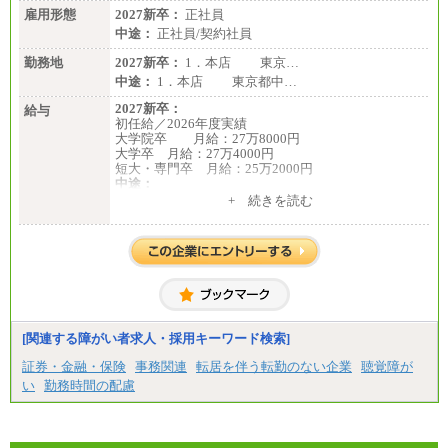
雇用形態
有期契約職 月給185,000～195,000円
2027新卒：
正社員
※詳細はJTBキャリアサイトよりご確認ください。
中途：
正社員/契約社員
■(株)JTBパブリッシング ※2027年新卒募集終了
勤務地
2027新卒：
1．本店 東京…
総合職 月給241,000円
中途：
1．本店 東京都中…
中途：
①月給227,000円以上
2027新卒：
給与
②月給212,000円以上
初任給／2026年度実績
③月給172,500円以上
大学院卒 月給：27万8000円
④月給23万円～37万円
大学卒 月給：27万4000円
⑤月給20万円～25万円
短大・専門卒 月給：25万2000円
⑥月給33万円～48万円
中途：
⑦月給271,000円以上
（１）（２）共通
+ 続きを読む
⑧～⑮月給200,000円〜月給400,000円
月給：24万0000円～34万8420円
⑯月給185,000円以上
※職務経験等を考慮し決定いたします。
⑰月給237,000円以上
※試用期間中も給与に変更はございません
⑱月給212,000円以上
⑲東京：月給202,000 円以上 、京都：月給193,000 円
以上
⑳月給205,000円以上
㉑月給185,000 円以上
㉒月給185,000 円以上
[関連する障がい者求人・採用キーワード検索]
㉓月給224,500円以上
※全コース共通※ 能力・経験・勤務地などにより
証券・金融・保険
事務関連
転居を伴う転勤のない企業
聴覚障が
異なります
い
勤務時間の配慮
※試用期間中も給与に変更はございません。