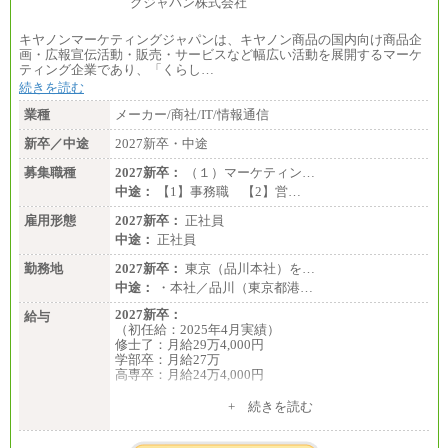
キヤノンマーケティングジャパンは、キヤノン商品の国内向け商品企
画・広報宣伝活動・販売・サービスなど幅広い活動を展開するマーケ
ティング企業であり、「くらし…
続きを読む
業種
メーカー/商社/IT/情報通信
新卒／中途
2027新卒・中途
募集職種
2027新卒：
（１）マーケティン…
中途：
【1】事務職 【2】営…
雇用形態
2027新卒：
正社員
中途：
正社員
勤務地
2027新卒：
東京（品川本社）を…
中途：
・本社／品川（東京都港…
2027新卒：
給与
（初任給：2025年4月実績）
修士了：月給29万4,000円
学部卒：月給27万
高専卒：月給24万4,000円
+ 続きを読む
中途：
月給 250,000円～350,000円