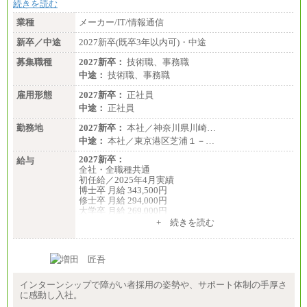
続きを読む
業種
メーカー/IT/情報通信
新卒／中途
2027新卒(既卒3年以内可)・中途
募集職種
2027新卒：
技術職、事務職
中途：
技術職、事務職
雇用形態
2027新卒：
正社員
中途：
正社員
勤務地
2027新卒：
本社／神奈川県川崎…
中途：
本社／東京港区芝浦１－…
2027新卒：
給与
全社・全職種共通
初任給／2025年4月実績
博士卒 月給 343,500円
修士卒 月給 294,000円
大学卒 月給 269,000円
※試用期間の給与に変更はございません
+ 続きを読む
中途：
経験・能力を考慮し、下記を下限として決定しま
す。
2025年新卒初任給 大学卒／月給 大学卒269,000円
インターンシップで障がい者採用の姿勢や、サポート体制の手厚さ
に感動し入社。