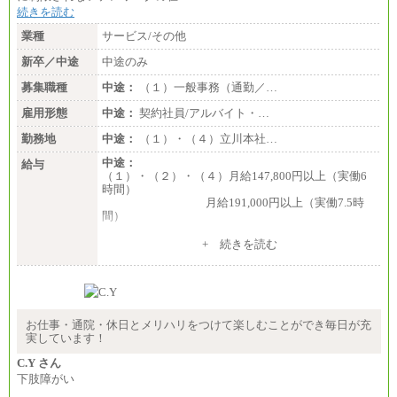
続きを読む
業種
サービス/その他
新卒／中途
中途のみ
募集職種
中途：
（１）一般事務（通勤／…
雇用形態
中途：
契約社員/アルバイト・…
勤務地
中途：
（１）・（４）立川本社…
中途：
給与
（１）・（２）・（４）月給147,800円以上（実働6
時間）
月給191,000円以上（実働7.5時
間）
（３）月給191,000円以上（実働7.5時間）
+ 続きを読む
（５）月給147,800円以上（実働6時間）
-----
時給 1,226円（実働4.5時間）
※基本給に加算して以下手当有（いずれも時
間額換算額）
お仕事・通院・休日とメリハリをつけて楽しむことができ毎日が充
・退職金相当手当 37円
実しています！
・賞与相当手当 127円
合計時給額 1,390円
C.Y さん
下肢障がい
※全ての求人において試用期間中も給与に変更はご