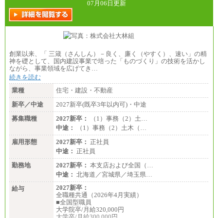
07月06日更新
創業以来、「 三箴（さんしん）－良く、廉く（やすく）、速い」の精
神を礎として、国内建設事業で培った「ものづくり」の技術を活かし
ながら、事業領域を広げてき…
続きを読む
業種
住宅・建設・不動産
新卒／中途
2027新卒(既卒3年以内可)・中途
募集職種
2027新卒：
（1）事務（2）土…
中途：
（1）事務（2）土木（…
雇用形態
2027新卒：
正社員
中途：
正社員
勤務地
2027新卒：
本支店および全国（…
中途：
北海道／宮城県／埼玉県…
2027新卒：
給与
全職種共通（2026年4月実績）
■全国型職員
大学院卒/月給320,000円
大学卒/月給300,000円