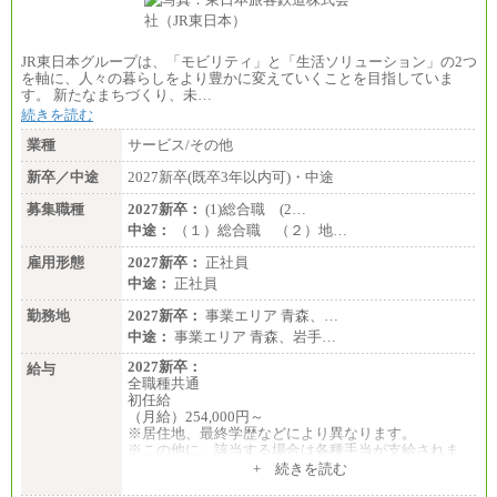
JR東日本グループは、「モビリティ」と「生活ソリューション」の2つ
を軸に、人々の暮らしをより豊かに変えていくことを目指していま
す。 新たなまちづくり、未…
続きを読む
業種
サービス/その他
新卒／中途
2027新卒(既卒3年以内可)・中途
募集職種
2027新卒：
(1)総合職 (2…
中途：
（１）総合職 （２）地…
雇用形態
2027新卒：
正社員
中途：
正社員
勤務地
2027新卒：
事業エリア 青森、…
中途：
事業エリア 青森、岩手…
2027新卒：
給与
全職種共通
初任給
（月給）254,000円～
※居住地、最終学歴などにより異なります。
※この他に、該当する場合は各種手当が支給されま
す。
+ 続きを読む
※試用期間中も給与に変更はございません。