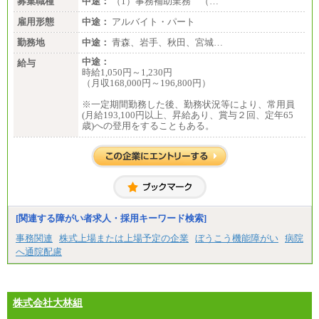
募集職種
中途：
（1）事務補助業務 （…
雇用形態
中途：
アルバイト・パート
勤務地
中途：
青森、岩手、秋田、宮城…
中途：
給与
時給1,050円～1,230円
（月収168,000円～196,800円）
※一定期間勤務した後、勤務状況等により、常用員
(月給193,100円以上、昇給あり、賞与２回、定年65
歳)への登用をすることもある。
[関連する障がい者求人・採用キーワード検索]
事務関連
株式上場または上場予定の企業
ぼうこう機能障がい
病院
へ通院配慮
株式会社大林組