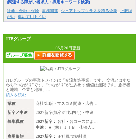
[関連する障がい者求人・採用キーワード検索]
証券・金融・保険
事務関連
シェアトップクラスを誇る企業
上肢障
がい
車いす用トイレ
JTBグループ
05月20日更新
JTBグループの事業ドメインは「交流創造事業」です。 交流とはすな
わち“つながり”です。“つながり”が生み出す価値は無限です。旅行者
と地域、企業と地域、…
続きを読む
業種
商社/出版・マスコミ関連・広告…
新卒／中途
2027新卒(既卒3年以内可)・中途
募集職種
2027新卒：
各社・各コースによ…
中途：
■（株）ＪＴＢ ①法人…
雇用形態
2027新卒：
正社員/契約社員