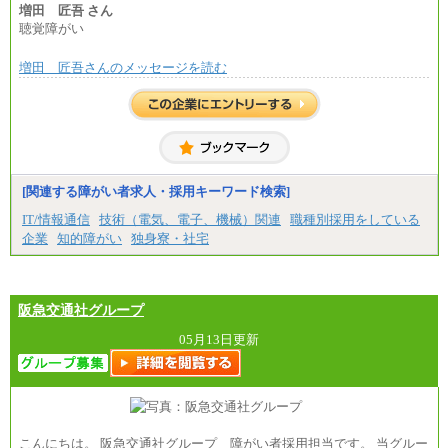
増田 匠吾 さん
聴覚障がい
増田 匠吾さんのメッセージを読む
[関連する障がい者求人・採用キーワード検索]
IT/情報通信
技術（電気、電子、機械）関連
職種別採用をしている
企業
知的障がい
独身寮・社宅
阪急交通社グループ
05月13日更新
こんにちは。 阪急交通社グループ 障がい者採用担当です。 当グルー