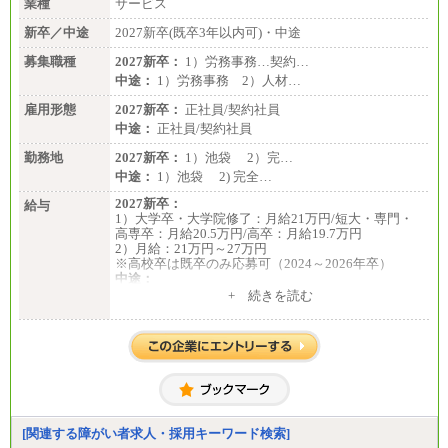
業種
サービス
新卒／中途
2027新卒(既卒3年以内可)・中途
募集職種
2027新卒：
1）労務事務…契約…
中途：
1）労務事務 2）人材…
雇用形態
2027新卒：
正社員/契約社員
中途：
正社員/契約社員
勤務地
2027新卒：
1）池袋 2）完…
中途：
1）池袋 2) 完全…
2027新卒：
給与
1）大学卒・大学院修了：月給21万円/短大・専門・
高専卒：月給20.5万円/高卒：月給19.7万円
2）月給：21万円～27万円
※高校卒は既卒のみ応募可（2024～2026年卒）
中途：
1）月給：21万円～25万円
+ 続きを読む
2）月給：21万円～27万円
[関連する障がい者求人・採用キーワード検索]