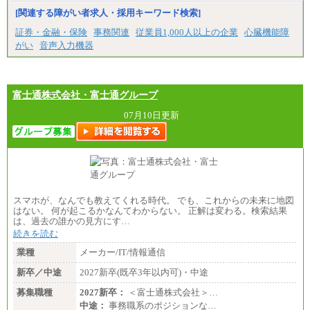
香川県、福岡県
[関連する障がい者求人・採用キーワード検索]
※5…青森県、鳥取県、島根県、愛媛県、高知県、大
分県、長崎県、熊本県、宮崎県、鹿児島県、沖縄
証券・金融・保険
事務関連
従業員1,000人以上の企業
心臓機能障
県、福島県、山形県
がい
音声入力機器
◆パート・アルバイト
時給制：最低時給額 1,050円～ ※勤務地により異な
る。
富士通株式会社・富士通グループ
【エアサーブ】
月給223,000円～
07月10日更新
・試用期間中も給与変更なし
スマホが、なんでも教えてくれる時代。 でも、これからの未来に地図
はない。 何が起こるかなんてわからない。 正解は変わる。検索結果
は、過去の誰かの見方にす…
続きを読む
業種
メーカー/IT/情報通信
新卒／中途
2027新卒(既卒3年以内可)・中途
募集職種
2027新卒：
＜富士通株式会社＞…
中途：
事務職系のポジションな…