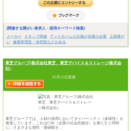
想定年収 420万円～600万円
入社時の処遇（基本給・賞与）は経験・スキルを考
慮の上、当社規程に従い決定いたします。
経験・スキルによっては、記載額を超える場合もあ
ります。
※試用期間中も給与に変更はございません。
[関連する障がい者求人・採用キーワード検索]
メーカー
スタッフ関連
アットホームな社風が自慢の企業
上肢障が
い
健康管理室・休憩室などがある
東芝グループ(株式会社東芝、東芝デバイス＆ストレージ株式会
社)
05月15日更新
東芝グループでは、人材の採用においてダイバーシティ（多様性）を
推進しています。これはCSR（企業の社会的責任）を果たすと同時
に、さまざまな個性・価値観を…