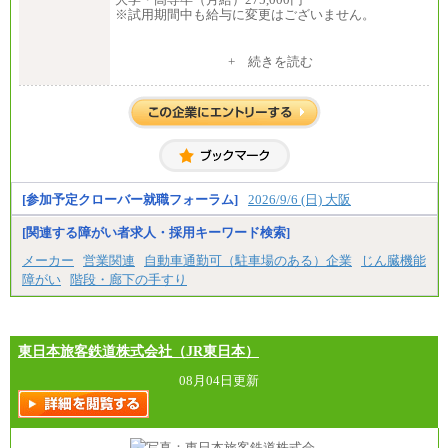
※試用期間中も給与に変更はございません。
中途：
+ 続きを読む
修士了 （月給）300,000円
大学・高専卒（月給）275,000円
※試用期間中も給与に変更はございません。
[参加予定クローバー就職フォーラム]
2026/9/6 (日) 大阪
[関連する障がい者求人・採用キーワード検索]
メーカー
営業関連
自動車通勤可（駐車場のある）企業
じん臓機能
障がい
階段・廊下の手すり
東日本旅客鉄道株式会社（JR東日本）
08月04日更新