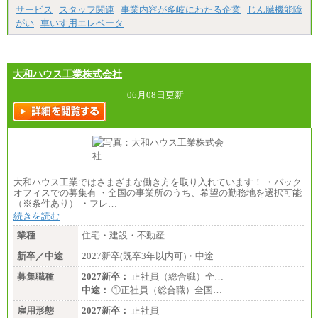
サービス
スタッフ関連
事業内容が多岐にわたる企業
じん臓機能障
がい
車いす用エレベータ
大和ハウス工業株式会社
06月08日更新
大和ハウス工業ではさまざまな働き方を取り入れています！ ・バック
オフィスでの募集有 ・全国の事業所のうち、希望の勤務地を選択可能
（※条件あり） ・フレ…
続きを読む
業種
住宅・建設・不動産
新卒／中途
2027新卒(既卒3年以内可)・中途
募集職種
2027新卒：
正社員（総合職）全…
中途：
①正社員（総合職）全国…
雇用形態
2027新卒：
正社員