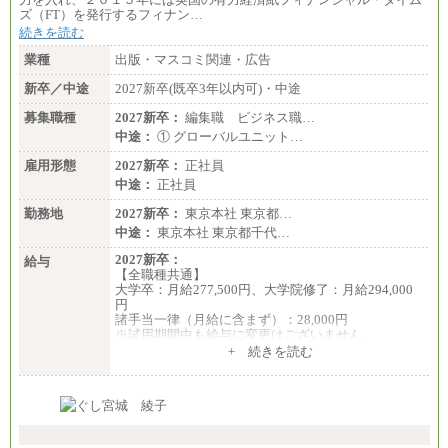
ズ（FT）を発行するフィナン…
続きを読む
業種
出版・マスコミ関連・広告
新卒／中途
2027新卒(既卒3年以内可)・中途
募集職種
2027新卒：
編集職 ビジネス職…
中途：
① グローバルユニット…
雇用形態
2027新卒：
正社員
中途：
正社員
勤務地
2027新卒：
東京本社 東京都…
中途：
東京本社 東京都千代…
2027新卒：
給与
【全職種共通】
大学卒：月給277,500円、大学院修了：月給294,000
円
諸手当一律（月給に含まず）：28,000円
※試用期間中も給与に変更はございません
中途：
+ 続きを読む
【全職種共通】
月給370,000円～
※経験・能力等を考慮の上、当社規定により決定し
ます。
※試用期間中も給与に変更はございません。
※想定年収 6,000,000円～（住居費補助、子手当など