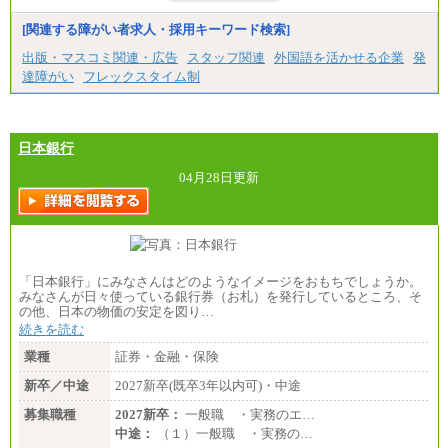
みなし残業手当：20,000円（一律支給）※みなし
残業手当の残業時間は10.43時間。
[関連する障がい者求人・採用キーワード検索]
※超過勤務手当：みなし残業時間を超える残業時
出版・マスコミ関連・広告
スタッフ関連
外国語を活かせる企業
発
間に応じて、時間外手当等を支給。
達障がい
フレックスタイム制
エリアサポート職 月給188,000円
※超過勤務手当：残業時間については全額時間外
手当を支給。
日本銀行
■（株）JTBグローバルマーケティング＆トラベル
総合職 月給242,000円＋地域間調整給
訪日事業職 月給202,000～227,000円＋地域間調整
04月28日更新
給
※詳細はJTBキャリアサイトよりご確認ください。
■(株)JTBビジネストランスフォーム
総合職 月給205,000～225,000円＋地域間調整給
エリア総合職 月給185,000円＋地域間調整給
「日本銀行」にみなさんはどのようなイメージをおもちでしょうか。
※詳細はJTBキャリアサイトよりご確認ください。
みなさんが日々使っている銀行券（お札）を発行しているところ、そ
の他、日本の物価の安定を図り…
■(株)JTBデータサービス ※2027年新卒募集終了
総合職 月給186,000～194,000円＋地域手当
続きを読む
※詳細はJTBキャリアサイトよりご確認ください。
業種
証券・金融・保険
■I&Jデジタルイノベーション(株)
新卒／中途
2027新卒(既卒3年以内可)・中途
総合職 月給224,500～242,600円＋地域手当
※詳細はJTBキャリアサイトよりご確認ください。
募集職種
2027新卒：
一般職 ・実務のエ…
＜有期社員コース＞
中途：
（１）一般職 ・実務の…
■(株)JTBビジネストランスフォーム