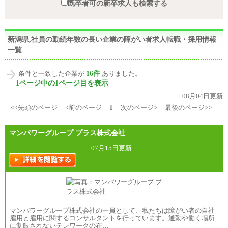
既卒者可の新卒求人も検索する
新潟県,社員の勤続年数の長い企業の障がい者求人転職・採用情報
一覧
16件
条件と一致した企業が
ありました。
1ページ中の1ページ目を表示
08月04日更新
<<先頭のページ
<前のページ
1
次のページ>
最後のページ>>
マンパワーグループ プラス株式会社
07月15日更新
マンパワーグループ株式会社の一員として、私たちは障がい者の自社
雇用と雇用に関するコンサルタントを行っています。通勤や働く場所
に制限されないテレワークの在…