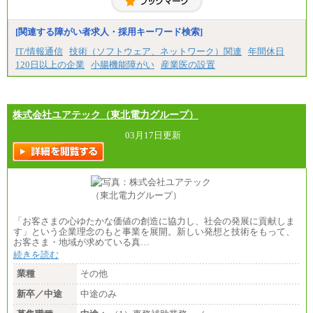
月給21万円以上～
※試用期間中の給与に変更はありません。
[関連する障がい者求人・採用キーワード検索]
※経験・能力を考慮し、当社規定により決定いたし
IT/情報通信
技術（ソフトウェア、ネットワーク）関連
年間休日
ます。
120日以上の企業
小腸機能障がい
産業医の設置
株式会社ユアテック（東北電力グループ）
03月17日更新
「お客さまの心ゆたかな価値の創造に協力し、社会の発展に貢献しま
す」という企業理念のもと事業を展開。新しい発想と技術をもって、
お客さま・地域が求めている真…
続きを読む
業種
その他
新卒／中途
中途のみ