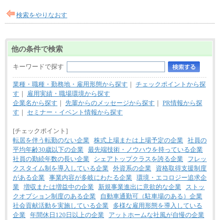
検索をやりなおす
他の条件で検索
キーワードで探す
業種・職種・勤務地・雇用形態から探す
｜
チェックポイントから探
す
｜
雇用実績・職場環境から探す
企業名から探す
｜
先輩からのメッセージから探す
｜
PR情報から探
す
｜
セミナー・イベント情報から探す
[チェックポイント]
転居を伴う転勤のない企業
株式上場または上場予定の企業
社員の
平均年齢30歳以下の企業
最先端技術・ノウハウを持っている企業
社員の勤続年数の長い企業
シェアトップクラスを誇る企業
フレッ
クスタイム制を導入している企業
外資系の企業
資格取得支援制度
がある企業
事業内容が多岐にわたる企業
環境・エコロジー追求企
業
増収または増益中の企業
新規事業進出に意欲的な企業
ストッ
クオプション制度のある企業
自動車通勤可（駐車場のある）企業
社会貢献活動を実施している企業
多様な雇用形態を導入している
企業
年間休日120日以上の企業
アットホームな社風が自慢の企業