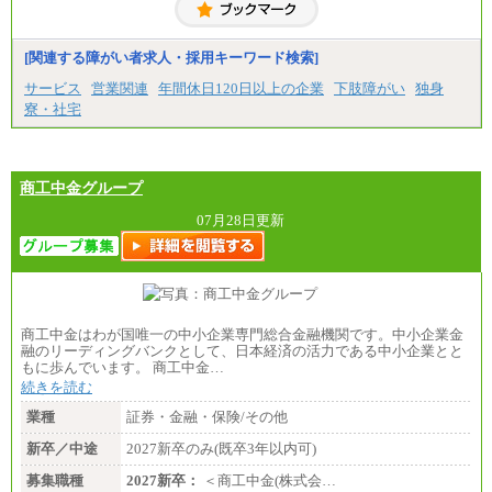
(※3)、218,500円(※4)、216,500円（※5）
※1…東京都、埼玉県、千葉県、神奈川県
※2…大阪府、京都府、兵庫県、滋賀県
[関連する障がい者求人・採用キーワード検索]
※3…愛知県、静岡県
※4…北海道、宮城県、栃木県、群馬県、長野県、新
サービス
営業関連
年間休日120日以上の企業
下肢障がい
独身
潟県、富山県、石川県、岡山県、広島県、山口県、
寮・社宅
香川県、福岡県
※5…青森県、鳥取県、島根県、愛媛県、高知県、大
分県、長崎県、熊本県、宮崎県、鹿児島県、沖縄
県、福島県、山形県
・月給には一律地域手当を含んだ金額を表示
商工中金グループ
（一律地域手当：※1…36,000円、※2…33,000円、
※3…28,000円、※4…25,000円、※5…23,000円）
07月28日更新
・試用期間中も給与変更なし
●基幹職（地域限定社員）
・大学・院卒／月給185,000 円～219,000 円 ※勤務地
により異なる。
〈東京・神奈川〉219,000 円
商工中金はわが国唯一の中小企業専門総合金融機関です。中小企業金
〈大阪・兵庫〉209,000 円
融のリーディングバンクとして、日本経済の活力である中小企業とと
〈愛知〉194,500 円 〈福岡〉1
もに歩んでいます。 商工中金…
85,000 円
続きを読む
・専門・短大卒／月給185,000 円～210,000 円 ※勤務
業種
証券・金融・保険/その他
地により異なる。
〈東京・神奈川〉210,000 円
新卒／中途
2027新卒のみ(既卒3年以内可)
〈大阪・兵庫〉200,000 円
募集職種
〈愛知〉194,500 円 〈福
2027新卒：
＜商工中金(株式会…