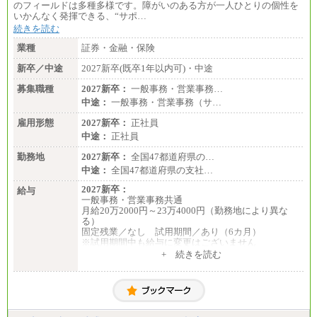
のフィールドは多種多様です。障がいのある方が一人ひとりの個性を
いかんなく発揮できる、“サポ…
続きを読む
業種
証券・金融・保険
新卒／中途
2027新卒(既卒1年以内可)・中途
募集職種
2027新卒：
一般事務・営業事務…
中途：
一般事務・営業事務（サ…
雇用形態
2027新卒：
正社員
中途：
正社員
勤務地
2027新卒：
全国47都道府県の…
中途：
全国47都道府県の支社…
2027新卒：
給与
一般事務・営業事務共通
月給20万2000円～23万4000円（勤務地により異な
る）
固定残業／なし 試用期間／あり（6カ月）
※試用期間中も給与に変更はございません
中途：
+ 続きを読む
一般事務・営業事務共通
月給20万2000円～23万4000円（勤務地により異な
る）
固定残業／なし 試用期間／あり（6か月）
※試用期間中も給与に変更はございません。