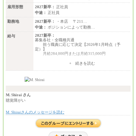
雇用形態
2027新卒：
正社員
中途：
正社員
勤務地
2027新卒：
・本店 〒211…
中途：
ポジションによって勤務…
2027新卒：
給与
募集各社・全職種共通
担う職責に応じて決定【2026年1月時点（予
定）】
月給284,000円または月給315,000円
※入社後早期から、自律的な業務遂行が求めら
+ 続きを読む
れる職務を担う方については、月額給与315,000円で
す。
なお、高度なスキルや専門性を持ち、より高
い職責を担う方については、さらに高い金額を個別
に設定します。
※習熟度を上げるための育成が一定期間必要で
上司の指示に基づき職務を遂行する方については、
M. Shirai さん
月額給与284,000円となります。
聴覚障がい
※個別に設定する給与については、選考の過程
で決定していきます。
M. Shiraiさんのメッセージを読む
※上記に加え、所定労働時間外に勤務をした場
合には、時間外勤務手当を支給します。
※試用期間中も給与に変更はございません。
中途：
＜募集各社・全職種共通＞