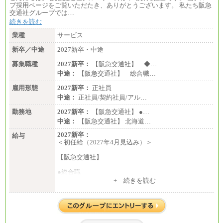
プ採用ページをご覧いただたき、ありがとうございます。 私たち阪急
交通社グループでは…
続きを読む
業種
サービス
新卒／中途
2027新卒・中途
募集職種
2027新卒：
【阪急交通社】 ◆…
中途：
【阪急交通社】 総合職…
雇用形態
2027新卒：
正社員
中途：
正社員/契約社員/アル…
勤務地
2027新卒：
【阪急交通社】 ●…
中途：
【阪急交通社】 北海道…
2027新卒：
給与
＜初任給（2027年4月見込み）＞
【阪急交通社】
●総合職
・大学・院卒
+ 続きを読む
月給250,000円(※1)、247,000円(※2)、242,000円
(※3)、239,000円(※4)、237,000円（※5）
・専門・短大卒
月給229,500円(※1)、226,500円(※2)、221,500円