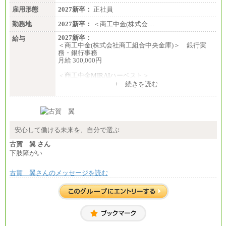
岡〉185,000円
雇用形態
2027新卒：
正社員
※基本給のみ（地域手当なし）
勤務地
2027新卒：
＜商工中金(株式会…
※試用期間中も給与変更なし
中途：
2027新卒：
給与
【阪急交通社】
＜商工中金(株式会社商工組合中央金庫)＞ 銀行実
◆正社員/総合職
務・銀行事務
月給250,000円～(※1)、247,000円～(※2)、242,000円
月給 300,000円
～(※3)、239,000円～(※4)、237,000円～（※5）
・月給は一律地域手当を含んだ金額を表示
＜商工中金MIRAIハーベスト＞
（※1…36,000円、※2…33,000円、※3…28,000円、
月給 230,000円
+ 続きを読む
※4…25,000円、※5…23,000円）
※試用期間中も給与に変更はございません
・試用期間中も給与変更なし
◆正社員/基幹職
〈東京・神奈川〉月給219,000 円～ 〈大阪・兵庫〉
月給209,000 円～
安心して働ける未来を、自分で選ぶ
〈愛知〉月給194,500 円～ 〈福岡〉月給185,000 円～
・一律地域手当なし
古賀 翼 さん
・試用期間中も給与変更なし
下肢障がい
◆契約社員
月給187,500円～(※1)、184,000円～(※2)、180,500円
古賀 翼さんのメッセージを読む
～(※3)、170,500～(※4)、168,000円～（※5）
※1…東京都、埼玉県、千葉県、神奈川県
※2…大阪府、京都府、兵庫県、滋賀県
※3…愛知県、静岡県
※4…北海道、宮城県、栃木県、群馬県、長野県、新
潟県、富山県、石川県、岡山県、広島県、山口県、