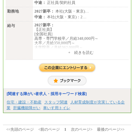
中途：
正社員/契約社員
勤務地
2027新卒：
本社(大阪・東京)…
中途：
本社(大阪・東京)：2…
2027新卒：
給与
【正社員】
[全国社員]
高専・専門学校卒／月給348,000円～
大卒／月給350,000円～
大学院卒／月給362,000円～
[地域社員]月給295,000円～
+ 続きを読む
中途：
【正社員】
[全国社員]月給348,000円～
[地域社員]月給295,000円～
※試用期間中も給与に変更はございません
【契約社員】月給200,000円～
[関連する障がい者求人・採用キーワード検索]
住宅・建設・不動産
スタッフ関連
人材育成制度が充実している企
業
肝臓機能障がい
車いす用トイレ
<<先頭のページ
<前のページ
1
次のページ>
最後のページ>>